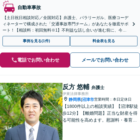
自動車事故
【土日祝日相談対応／全国対応】弁護士、パラリーガル、医療コーデ
ィネーターで構成された「交通事故専門チーム」があなたを徹底サポ
ート！【相談料：初回無料※1】不利益な話し合いが進む前に、今す
ぐ相談！
事例を見る(1件)
料金表を見る
電話でお問い合わせ
メールでお問い合わせ
反方 悠輔
弁護士
伊東法律事務所
静岡県
沼津市
営業時間：本日定休日
|
【1800件以上の相談実績】【沼津駅徒
歩12分】【離婚問題】正当な財産を得
る可能性を高めます。慰謝料・養育費
請求も的確な交渉力でサポート。【借
金・債務整理】自己破産や個人再生も