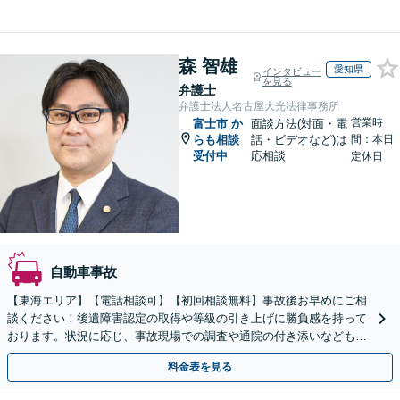
森 智雄
愛知県
インタビュー
を見る
弁護士
弁護士法人名古屋大光法律事務所
営業時
富士市
か
面談方法(対面・電
らも相談
話・ビデオなど)は
間：本日
受付中
応相談
定休日
自動車事故
【東海エリア】【電話相談可】【初回相談無料】事故後お早めにご相
談ください！後遺障害認定の取得や等級の引き上げに勝負感を持って
おります。状況に応じ、事故現場での調査や通院の付き添いなどもサ
ポート。弁護士費用特約を利用可能【休日・夜間面談可】
料金表を見る