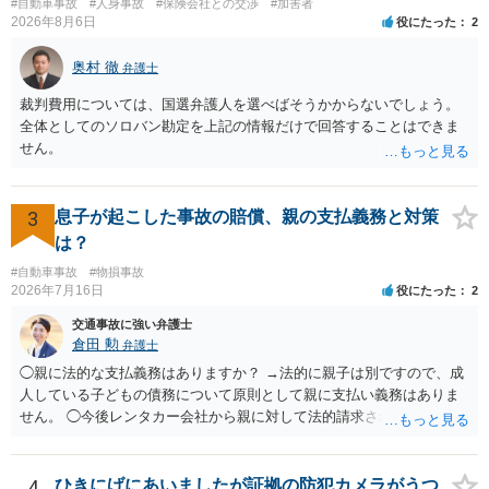
#自動車事故
#人身事故
#保険会社との交渉
#加害者
示書類 ・叔母様の診断名、けがの内容 ・治療開始日及び治療終了日
2026年8月6日
役にたった
2
・入院の有無、通院回数 ・現在も症状が残っているか ・叔母様ご本人
やご家族等が加入している保険に、今回の事故で利用できる弁護士費
奥村 徹
弁護士
用特約が付帯しているか なお、被害者は叔母様ご本人となりますの
裁判費用については、国選弁護人を選べばそうかからないでしょう。
で、弁護士が受任する場合には、叔母様ご本人の依頼意思等を確認す
全体としてのソロバン勘定を上記の情報だけで回答することはできま
る必要があります。日本語での十分な意思疎通が難しいとのことです
せん。
ので、そのあたりのご事情も踏まえて、依頼意思の確認方法等を検討
する必要があると思われます。
3
息子が起こした事故の賠償、親の支払義務と対策
は？
#自動車事故
#物損事故
2026年7月16日
役にたった
2
交通事故に強い弁護士
倉田 勲
弁護士
◯親に法的な支払義務はありますか？ →法的に親子は別ですので、成
人している子どもの債務について原則として親に支払い義務はありま
せん。 ◯今後レンタカー会社から親に対して法的請求される可能性は
ありますか？ →原則として支払い義務がない以上請求される可能性は
低いでしょう。 ◯親である私は今後どう対応すべきでしょうか？ →債
権者に対してご自身は支払いを拒み、請求するのであれば本人に対し
4
ひきにげにあいましたが証拠の防犯カメラがうつ