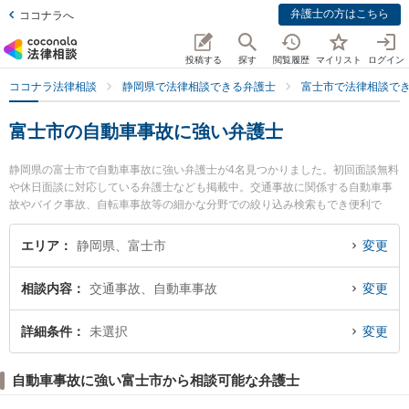
弁護士の方はこちら
ココナラへ
投稿する
探す
閲覧履歴
マイリスト
ログイン
ココナラ法律相談
静岡県で法律相談できる弁護士
富士市で法律相談で
富士市の自動車事故に強い弁護士
静岡県の富士市で自動車事故に強い弁護士が4名見つかりました。初回面談無料
や休日面談に対応している弁護士なども掲載中。交通事故に関係する自動車事
故やバイク事故、自転車事故等の細かな分野での絞り込み検索もでき便利で
す。特にたかぎ法律事務所の高木 真二郎弁護士や小林法律事務所の小林 扶由樹
弁護士、小林法律事務所の大塚 晋平弁護士のプロフィール情報や弁護士費用、
エリア
静岡県、富士市
変更
強みなどが注目されています。『富士市で土日や夜間に発生した自動車事故の
トラブルを今すぐに弁護士に相談したい』『自動車事故のトラブル解決の実績
相談内容
交通事故、自動車事故
変更
豊富な近くの弁護士を検索したい』『初回相談無料で自動車事故を法律相談で
きる富士市内の弁護士に相談予約したい』などでお困りの相談者さんにおすす
めです。
詳細条件
未選択
変更
自動車事故に強い富士市から相談可能な弁護士