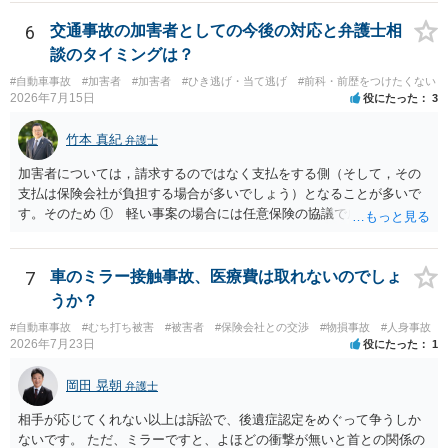
償請求も成立しない可能性があります。以上の理由から支払義務は否
定される可能性が高いです。ご参考にしてください。
6
交通事故の加害者としての今後の対応と弁護士相
談のタイミングは？
#自動車事故
#加害者
#加害者
#ひき逃げ・当て逃げ
#前科・前歴をつけたくない
2026年7月15日
役にたった
3
竹本 真紀
弁護士
加害者については，請求するのではなく支払をする側（そして，その
支払は保険会社が負担する場合が多いでしょう）となることが多いで
す。そのため ① 軽い事案の場合には任意保険の協議で成立すること
が多いこと ②ア 重い事案の場合には，民事面についてはやはり任意
保険の協議となり，事案によっては保険会社が代理人弁護士をつける
場合が多いこと イ 刑事事件に進む場合は，刑事弁護の話になるこ
7
車のミラー接触事故、医療費は取れないのでしょ
と などの事情から，任意保険に入っていない場合など，特殊な場合以
うか？
外は，あまり顕在化する事情がないのだと思います。 ですから，加害
#自動車事故
#むち打ち被害
#被害者
#保険会社との交渉
#物損事故
#人身事故
者側も弁護士が入っているケースは実際にはあるのです。 本件は，刑
2026年7月23日
役にたった
1
事事件の面で問題となっています。 交通事故を発生した場合には，警
察に報告しなければなりません。道路交通法違反第７２条第１項後段
岡田 晃朝
弁護士
に不申告という形で定められています。本件は，これに客観的には該
当することがはっきりしている事案です。ですから「単なる交通事故
相手が応じてくれない以上は訴訟で、後遺症認定をめぐって争うしか
から，刑事事件になりそうな…」ではなく，刑事事件の対象となるこ
ないです。 ただ、ミラーですと、よほどの衝撃が無いと首との関係の