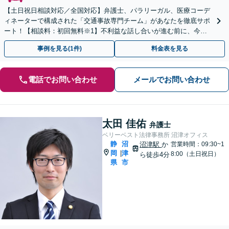
【土日祝日相談対応／全国対応】弁護士、パラリーガル、医療コーデ
ィネーターで構成された「交通事故専門チーム」があなたを徹底サポ
ート！【相談料：初回無料※1】不利益な話し合いが進む前に、今す
ぐ相談！
事例を見る(1件)
料金表を見る
電話でお問い合わせ
メールでお問い合わせ
太田 佳佑
弁護士
ベリーベスト法律事務所 沼津オフィス
静
沼
沼津駅
か
営業時間：09:30~1
岡
津
|
8:00（土日祝日）
ら徒歩4分
県
市