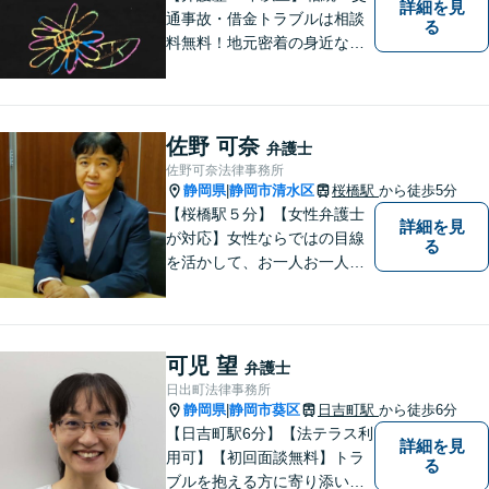
詳細を見
通事故・借金トラブルは相談
る
料無料！地元密着の身近な弁
護士であれるよう、日々尽力
してまいります。問題が深刻
になる前に、ちょっとしたこ
とでもお気軽にご相談くださ
佐野 可奈
弁護士
い！【完全個室対応】
佐野可奈法律事務所
静岡県
静岡市清水区
桜橋駅
から徒歩5分
|
【桜橋駅５分】【女性弁護士
詳細を見
が対応】女性ならではの目線
る
を活かして、お一人お一人の
ご相談に対して地道に誠実に
応え、依頼者様のお悩み解決
に尽力いたします。お話をじ
っくり聞かせていただきま
可児 望
弁護士
す。法律面・精神面の両方か
日出町法律事務所
らサポートいたします。
静岡県
静岡市葵区
日吉町駅
から徒歩6分
|
【日吉町駅6分】【法テラス利
詳細を見
用可】【初回面談無料】トラ
る
ブルを抱える方に寄り添い、