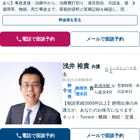
あり】事故直後・治療中から、治療費打切り、過失割合、示談金、後
遺障害、物損、死亡事故まで。客観的資料と医療記録を確認し、現在
の段階に応じた方針をご説明します。
料金表を見る
電話で面談予約
メールで面談予約
浅井 裕貴
弁護
インタビューを見
る
士
新清水法律事務所
静
新清水駅
か
営業時間：本
静岡市
岡
|
日定休日
ら徒歩4分
清水区
県
【相談実績2000件以上】静岡出身の弁
護士が、あなたのお味方になります。
ネット・Torrent・離婚・相続・交通事
故・刑事事件など、一人で悩まずご相
談ください。初回電話10分無料。全国
電話で面談予約
メールで面談予約
対応。親身なサポートをいたします。