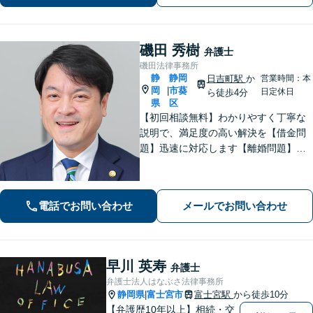
【新清水駅5分】
磯田 秀樹
弁護士
磯田法律事務所
静
静岡
日吉町駅
か
営業時間：本
岡
市葵
|
日定休日
ら徒歩4分
県
区
【初回相談無料】わかりやすく丁寧な
説明で、満足度の高い解決を【借金問
題】迅速に対応します【離婚問題】ご
要望を丁寧に聞き取り、有利な条件で
解決できるよう尽力します【相続問
題】交渉・調停・審判など全フェーズ
電話でお問い合わせ
メールでお問い合わせ
対応【完全個室で対応】
早川 英寿
弁護士
弁護士法人はなぶさ法律事務所
静岡県
富士宮市
富士宮駅
から徒歩10分
|
【弁護歴10年以上】相続・交