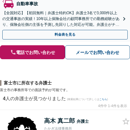
自動車事故
【全国対応】【初回無料｜弁護士特約OK】弁護士3名で3,000件以上
の交通事故の実績！10年以上保険会社の顧問事務所での勤務経験があ
り、保険会社側の主張を予測し先回りした対応が可能。弁護士がチー
ムとなり示談交渉、休業損害、後遺障害等に対応。
料金表を見る
電話でお問い合わせ
メールでお問い合わせ
富士市に所在する弁護士
富士市の事務所等での面談予約が可能です。
4
人の弁護士が見つかりました
(検索結果について詳しくは
こちら
)
4件中 1-4件を表示
高木 真二郎
弁護士
たかぎ法律事務所