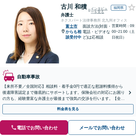
古川 和積
福岡県
インタビュ
ーを見る
弁護士
ネクスパート法律事務所 北九州オフィス
営業時間：09:
富士市
面談方法(対面・
からも相
電話・ビデオな
00~21:00（土
談受付中
ど)は応相談
日祝日）
自動車事故
【来所不要／全国対応】相談料・着手金0円で適正な慰謝料獲得から
後遺障害認定まで徹底的にサポートします。保険会社の対応にお困り
の方も、経験豊富な弁護士が最後まで強気の交渉を行います。【全国
13拠点】お気軽にご相談ください。
料金表を見る
電話でお問い合わせ
メールでお問い合わせ