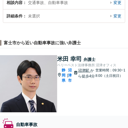
相談内容
交通事故、自動車事故
変更
詳細条件
未選択
変更
富士市から近い自動車事故に強い弁護士
米田 幸司
弁護士
ベリーベスト法律事務所 沼津オフィス
静
沼
沼津駅
か
営業時間：09:30~1
岡
津
|
8:00（土日祝日）
ら徒歩4分
県
市
自動車事故