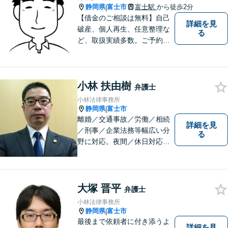
静岡県
富士市
富士駅
から徒歩2分
|
【借金のご相談は無料】自己
詳細を見
破産、個人再生、任意整理な
る
ど、取扱実績多数。ご予約の
受付時間は平日９：３０～１
６：３０ですが、ご相談自体
は夕方以降や週末でも可能で
小林 扶由樹
す。
弁護士
小林法律事務所
静岡県
富士市
|
離婚／交通事故／労働／相続
詳細を見
／刑事／企業法務等幅広い分
る
野に対応。夜間／休日対応
分割払い対応 相談料30分55
00円（税込） ※電話相談は行
っていません
大塚 晋平
弁護士
小林法律事務所
静岡県
富士市
|
最後まで依頼者に付き添うよ
詳細を見