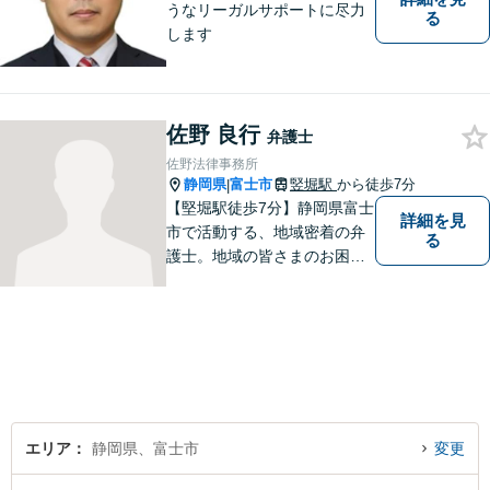
うなリーガルサポートに尽力
る
します
佐野 良行
弁護士
佐野法律事務所
静岡県
富士市
竪堀駅
から徒歩7分
|
【堅堀駅徒歩7分】静岡県富士
詳細を見
市で活動する、地域密着の弁
る
護士。地域の皆さまのお困り
ごとに寄り添い、最善の解決
方法をご提案いたします。個
人・法人問わず幅広い分野の
問題に対応可能です。お気軽
にご相談ください。
エリア
静岡県、富士市
変更