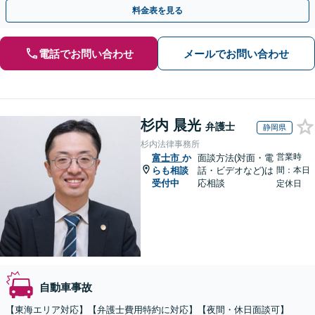
ップ実績も多数。事故直後の方もまずはご相談ください。
料金表を見る
電話でお問い合わせ
メールでお問い合わせ
杉内 晨光
弁護士
静岡県
杉内法律事務所
営業時
富士市
か
面談方法(対面・電
らも相談
話・ビデオなど)は
間：本日
受付中
応相談
定休日
自動車事故
【東海エリア対応】【弁護士費用特約に対応】【夜間・休日面談可】