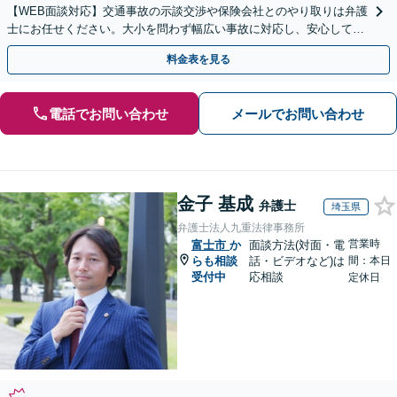
【WEB面談対応】交通事故の示談交渉や保険会社とのやり取りは弁護
士にお任せください。大小を問わず幅広い事故に対応し、安心して治
療に専念できるようサポートいたします。
料金表を見る
電話でお問い合わせ
メールでお問い合わせ
金子 基成
弁護士
埼玉県
弁護士法人九重法律事務所
営業時
富士市
か
面談方法(対面・電
らも相談
話・ビデオなど)は
間：本日
受付中
応相談
定休日