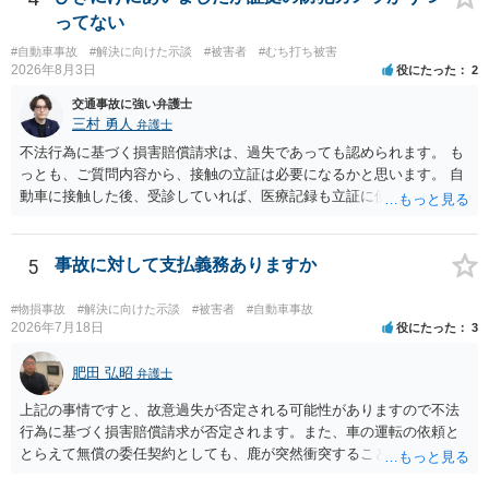
て請求するよう言う程度かと思います。
ってない
#自動車事故
#解決に向けた示談
#被害者
#むち打ち被害
2026年8月3日
役にたった
2
交通事故に強い弁護士
三村 勇人
弁護士
不法行為に基づく損害賠償請求は、過失であっても認められます。 も
っとも、ご質問内容から、接触の立証は必要になるかと思います。 自
動車に接触した後、受診していれば、医療記録も立証に使えるかと思
います。 いずれにせよ、多角的に検討する必要がありますので、弁護
士にご相談ください。
5
事故に対して支払義務ありますか
#物損事故
#解決に向けた示談
#被害者
#自動車事故
2026年7月18日
役にたった
3
肥田 弘昭
弁護士
上記の事情ですと、故意過失が否定される可能性がありますので不法
行為に基づく損害賠償請求が否定されます。また、車の運転の依頼と
とらえて無償の委任契約としても、鹿が突然衝突することは予見がで
きませんので善管注意義務違反は否定され債務不履行に基づく損害賠