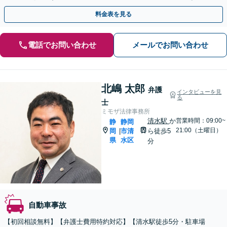
うサポートいたします。
料金表を見る
電話でお問い合わせ
メールでお問い合わせ
北嶋 太郎
弁護
インタビューを見
る
士
ミモザ法律事務所
清水駅
か
営業時間：09:00~
静
静岡
21:00（土曜日）
岡
市清
ら徒歩5
|
県
水区
分
自動車事故
【初回相談無料】【弁護士費用特約対応】【清水駅徒歩5分・駐車場