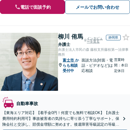
電話で面談予約
メールでお問い合わせ
柳川 侑馬
静岡県
インタビュ
ーを見る
弁護士
弁護士法人市民の森 藤枝支所藤枝第一法律事
務所
営業時
富士市
か
面談方法(対面・電
らも相談
話・ビデオなど)は
間：本日
受付中
応相談
定休日
自動車事故
【東海エリア対応】【着手金0円！何度でも無料で相談OK】【弁護士
費用特約利用可】事故被害者の気持ちに寄り添う丁寧なサポート。保
険会社と交渉し、賠償金増額に努めます。後遺障害等級認定の等級ア