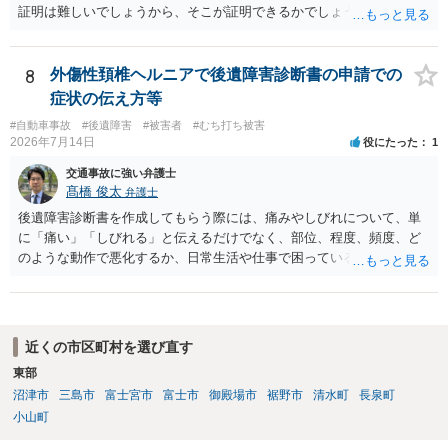
とがはっきりしている事案です。 自分は逃げていないという認識でし
証明は難しいでしょうから、そこが証明できるかでしょうね。
ょう。そのため，故意を否認している形になるのですが，「現場から
離れる」→「コンビニで駐車」→「しばらく待機」→「徒歩で現場に
戻る→誰もいないから警察に連絡しないで帰る」という流れの中で，
8
外傷性頚椎ヘルニアで後遺障害診断書の申請での
事故を起こした認識があるから現場に戻っているはずなのに，どうし
症状の伝え方等
て警察に連絡しないのだろうという話になっているのだと思います。
そして，捜査機関としては，解離性健忘の影響で報告できなかった事
#自動車事故
#後遺障害
#被害者
#むち打ち被害
2026年7月14日
役にたった
1
情が見当たらないのだと思います。このような点を意識された上で，
警察の方に事実を理解してもらえるように説明することが，相談者の
交通事故に強い弁護士
認識に沿った解決につながるように思います。 警察からすると，事故
髙橋 俊太
弁護士
の現場から離れて様子を窺い、事故として取り扱われているかいない
後遺障害診断書を作成してもらう際には、痛みやしびれについて、単
かを確認して，警察がきていないから事故が発生していないことで済
に「痛い」「しびれる」と伝えるだけでなく、部位、程度、頻度、ど
ませればいいだろうと思って報告しなかったのではないかと疑ってい
のような動作で悪化するか、日常生活や仕事で困っていることを具体
るのだと思います。不救護・不申告の方が，事故後に現場に戻る話
的に伝えることが重要です。例えば、首から腕にしびれる、腰から足
は，よくある話なので，捜査機関としては，それを否定することがで
に痛みが出る、長時間座れない、物を持つと痛い、夜間痛がある、な
きないのではないかとの疑念を抱いたままなのだと思います。
どです。 事故日が２月１日であれば、６か月経過は一般的には８月１
日頃と考えられます。ただし、症状固定日は機械的に６か月で決まる
近くの市区町村を選び直す
ものではなく、治療経過や主治医の判断によります。初診日が２月２
東部
日であったことも含め、主治医と相談した方がよいでしょう。 症状固
沼津市
三島市
富士宮市
富士市
御殿場市
裾野市
清水町
長泉町
定後も、痛みが残っていれば通院自体は可能です。ただし、症状固定
後の治療費は、相手方保険会社から支払われない扱いになるので、健
小山町
康保険を使うか、自費になるか等を確認しておく必要があります。 ジ