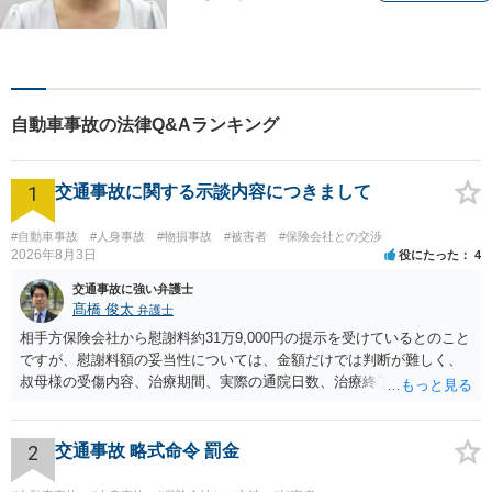
その方に合った法的サービス
を提供します。お気軽にご相
談ください。
自動車事故の法律Q&Aランキング
1
交通事故に関する示談内容につきまして
#自動車事故
#人身事故
#物損事故
#被害者
#保険会社との交渉
2026年8月3日
役にたった
4
交通事故に強い弁護士
髙橋 俊太
弁護士
相手方保険会社から慰謝料約31万9,000円の提示を受けているとのこと
ですが、慰謝料額の妥当性については、金額だけでは判断が難しく、
叔母様の受傷内容、治療期間、実際の通院日数、治療終了の経緯、後
遺症の有無、相手方保険会社から提示されている示談内容の内訳等を
確認する必要があります。保険会社から提示される慰謝料額について
は、弁護士が介入することにより増額を検討できる場合がありますの
2
交通事故 略式命令 罰金
で、以下の資料・情報を準備した上で、弁護士に個別に相談すること
をお勧めいたします。 ・相手方保険会社から届いている示談金額の提