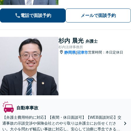
お任せください。【相続】遺産分割調
停・遺留分など納得できる解決へ。
電話で面談予約
メールで面談予約
杉内 晨光
弁護士
杉内法律事務所
静岡県
沼津市
営業時間：本日定休日
|
自動車事故
【弁護士費用特約に対応】【夜間・休日面談可】【WEB面談対応】交
通事故の示談交渉や保険会社とのやり取りは弁護士にお任せくださ
い。大小を問わず幅広い事故に対応し、安心して治療に専念できるよ