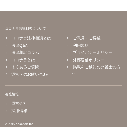
ャクソンテスト等の神経学的検査は、首や神経症状がある場合に行わ
れることがありますが、必ず全員に必要な項目というわけではありま
せん。症状の内容を踏まえて、スパーリングテスト、腱反射、筋力、
知覚検査、可動域検査などの要否を医師が判断することになります。
後遺障害診断書では、自覚症状だけでなく、他覚所見、神経学的所
ココナラ法律相談について
見、画像所見、症状の一貫性が重要になります。不安であれば、受診
前に症状の経過や現在困っていることをメモにまとめ、主治医に簡潔
ココナラ法律相談とは
ご意見・ご要望
に伝えるとよいと思います。状況によっては、診断書作成前に、伝え
法律Q&A
利用規約
るべき症状や記載内容について弁護士に相談等することをお勧めいた
法律相談コラム
プライバシーポリシー
します。
ココナラとは
外部送信ポリシー
よくあるご質問
掲載をご検討の弁護士の方
へ
運営へのお問い合わせ
会社情報
運営会社
採用情報
© 2016 coconala Inc.