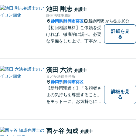
整理など企業に関わる問題を
池田 剛志
弁護士
幅広く取り扱っております。
静岡法律事務所
どうぞお気軽にご相談くださ
静岡県
静岡市葵区
新静岡駅
から徒歩10分
|
い。
【初回相談無料】ご依頼を受
詳細を見
ければ、徹底的に調べ、必要
る
な準備をした上で、丁寧かつ
誠実に事件に取り組むことを
心がけています。特に、医療
事故、労災事故、交通事故等
の損害賠償請求事件、相続・
濱田 六法
弁護士
離婚、破産・個人再生等は、
まどか法律事務所
私が力を注ぎ、得意としてい
静岡県
静岡市葵区
|
る分野です。
【新静岡駅近く】「依頼者さ
詳細を見
まの気持ちを尊重すること」
る
をモットーに、お気持ちに寄
り添い対応いたします【離
婚・男女問題】離婚調停／養
育費／財産分与などのお悩み
ご相談ください【交通事故】
西ヶ谷 知成
弁護士
豊富な経験と実績で早期に解