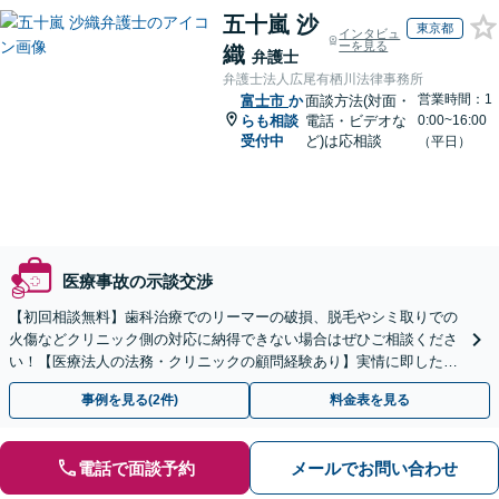
五十嵐 沙
東京都
インタビュ
ーを見る
織
弁護士
弁護士法人広尾有栖川法律事務所
営業時間：1
富士市
か
面談方法(対面・
らも相談
電話・ビデオな
0:00~16:00
受付中
ど)は応相談
（平日）
医療事故の示談交渉
【初回相談無料】歯科治療でのリーマーの破損、脱毛やシミ取りでの
火傷などクリニック側の対応に納得できない場合はぜひご相談くださ
い！【医療法人の法務・クリニックの顧問経験あり】実情に即したア
ドバイスで、納得のできるトラブルの解決を目指します。
事例を見る(2件)
料金表を見る
電話で面談予約
メールでお問い合わせ