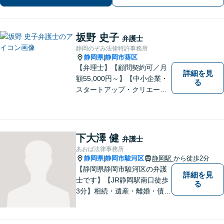
坂野 史子
弁護士
静岡のぞみ法律特許事務所
静岡県
静岡市葵区
|
【弁理士】【顧問契約可／月
詳細を見
額55,000円～】【中小企業・
る
スタートアップ・クリエータ
ー支援】契約書チェックや知
的財産権に関する企業法務サ
ポート。「特許、意匠、商
標、著作権、不正競争防止法
下大澤 健
弁護士
の専門知識・経験豊富」「リ
あおば法律事務所
ーガルフォースの高精度契約
静岡県
静岡市駿河区
静岡駅
から徒歩2分
|
書チェック」
【静岡県静岡市駿河区の弁護
詳細を見
士です】【JR静岡駅南口徒歩
る
3分】相続・遺産・離婚・債務
整理・交通事故・不動産取引
などの個人に関わる問題や契
約・商取引・債権回収・事業