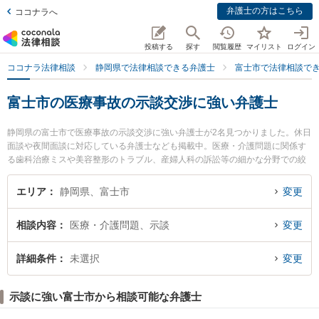
弁護士の方はこちら
ココナラへ
投稿する
探す
閲覧履歴
マイリスト
ログイン
ココナラ法律相談
静岡県で法律相談できる弁護士
富士市で法律相談で
富士市の医療事故の示談交渉に強い弁護士
静岡県の富士市で医療事故の示談交渉に強い弁護士が2名見つかりました。休日
面談や夜間面談に対応している弁護士なども掲載中。医療・介護問題に関係す
る歯科治療ミスや美容整形のトラブル、産婦人科の訴訟等の細かな分野での絞
り込み検索もでき便利です。特に小林法律事務所の小林 扶由樹弁護士や佐野法
律事務所の佐野 良行弁護士のプロフィール情報や弁護士費用、強みなどが注目
エリア
静岡県、富士市
変更
されています。『富士市で土日や夜間に発生した医療事故の示談交渉のトラブ
ルを今すぐに弁護士に相談したい』『医療事故の示談交渉のトラブル解決の実
相談内容
医療・介護問題、示談
変更
績豊富な近くの弁護士を検索したい』『初回相談無料で医療事故の示談交渉を
法律相談できる富士市内の弁護士に相談予約したい』などでお困りの相談者さ
んにおすすめです。
詳細条件
未選択
変更
示談に強い富士市から相談可能な弁護士