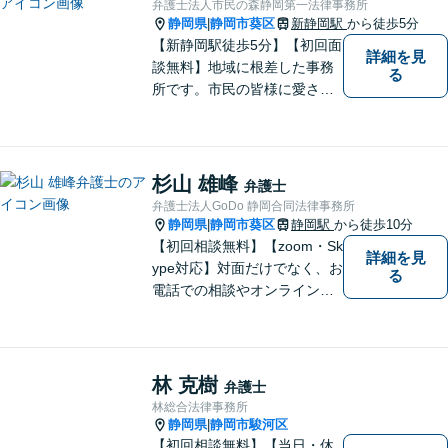
弁護士法人市民の森静岡第一法律事務所
決
静岡県
静岡市葵区
新静岡駅
から徒歩5分
|
【新静岡駅徒歩5分】【初回面
詳細を見
談無料】地域に根差した事務
る
所です。市民の皆様に愛され
る事務所を目指しています。
【法テラス利用可能】【当日
／夜間／休日対応可能】お気
軽にご連絡ください。
杉山 雄峰
弁護士
弁護士法人GoDo 静岡合同法律事務所
静岡県
静岡市葵区
静岡駅
から徒歩10分
|
【初回相談無料】【zoom・Sk
詳細を見
ype対応】対面だけでなく、お
る
電話での相談やオンライン相
談も承っています！担当させ
て頂いた依頼者様に、「会え
て良かった」と納得していた
だける最善の解決を目指しま
林 克樹
弁護士
す。【ウェブ予約システムで
林総合法律事務所
迅速な対応】
静岡県
静岡市駿河区
|
【初回相談無料】【当日・休