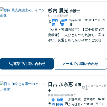
杉内 晨光
弁護士
杉内法律事務所
静岡
沼津
営業時間：09:00~17:30（平
|
県
市
日）
【休日・夜間面談可】【完全個室で秘
密厳守】一人ひとりのお気持ちに寄り
添い、見通しをわかりやすくご説明。
その先の生活や将来も見据えながら、
安心してご相談いただけるようサポー
トいたします。
電話でお問い合わせ
メールでお問い合わせ
日吉 加奈恵
弁護
インタビューを見
る
士
新静岡駅前法律事務所
新静岡駅
営業時間：09:00
静
静岡
~20:00（平日）
岡
市葵
から徒歩2
|