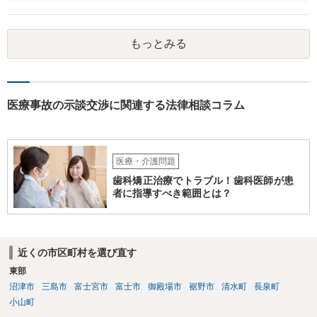
さんが施設を中傷する発言をし、他の入所者が退所していたことが事
実だとしても責任を負うのは弟さんです。弟さんの詳しいご状況は分
かりませんが、現在お仕事をされて一人暮らしもできているというこ
もっとみる
とですから、自立施設にいたからといって責任無能力者ということに
はなりません。また、お父様が施設に入所させたことと今回の争いと
の間の相当因果関係（関連性）が不明です。 金額としても法外であ
り、弁護士がそのような見解を述べたかは疑問です。「時間もあまり
ない」として考える時間や弁護士に相談する時間を与えないことも怪
医療事故の示談交渉に関連する法律相談コラム
しいです。そもそも弟さんにそのような発言があったかも不明なた
め、弟さんの言動について証拠を開示してもらってください。もし相
手の言っている事実がなければ詐欺ですので警察にもご相談くださ
い。施設の方には、「こちらも弁護士に相談します」と告げ、支払い
医療・介護問題
はせず、弁護士にご相談されることをお勧めします。 ご参考になれば
歯科矯正治療でトラブル！歯科医師が患
幸いです。
者に指導すべき範囲とは？
近くの市区町村を選び直す
東部
沼津市
三島市
富士宮市
富士市
御殿場市
裾野市
清水町
長泉町
小山町