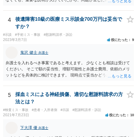
には困難となります。
形にある程度通じてる弁護士を探せるかどうか。
4
後遺障害10級の医療ミス示談金700万円は妥当で
すか？
#示談
#手術ミス・事故
#慰謝料請求・訴訟
2023年3月7日
役にたった
9
鬼沢 健士
弁護士
弁護士を入れるべき事案であると考えます。 少なくとも相談は受けて
ください。 そこで額の妥当性、増額可能性と弁護士費用、依頼のメリ
ットなどを具体的に検討できます。 現時点で妥当かどうかを即断する
ことを避けた方がいいです。
5
採血ミスによる神経損傷、適切な慰謝料請求の方
法とは？
#検査ミス・事故
#患者・入所者側
#示談
#慰謝料請求・訴訟
2021年7月23日
役にたった
10
下大澤 優
弁護士