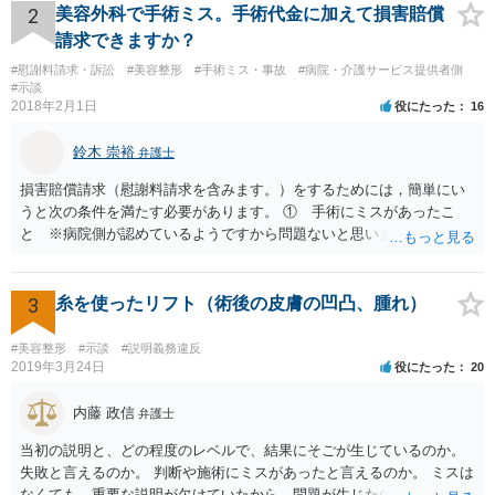
な場合」には、請求することは可能です。
2
美容外科で手術ミス。手術代金に加えて損害賠償
請求できますか？
#慰謝料請求・訴訟
#美容整形
#手術ミス・事故
#病院・介護サービス提供者側
#示談
2018年2月1日
役にたった
16
鈴木 崇裕
弁護士
損害賠償請求（慰謝料請求を含みます。）をするためには，簡単にい
うと次の条件を満たす必要があります。 ① 手術にミスがあったこ
と ※病院側が認めているようですから問題ないと思います。 ② 手
術のミスの「せいで」仕事を休まなければならなくなったこと ③ 手
術のミスの「せいで」マスクが外せなくなったこと ④ 仕事を休まな
ければならなくなった「せいで」休業損害が発生したこと ⑤ マスク
3
糸を使ったリフト（術後の皮膚の凹凸、腫れ）
を外せなくなった「せいで」経済的に評価できる精神的な損害が発生
したこと 「せいで」と強調した点が，内藤先生のご指摘なさる「相当
#美容整形
#示談
#説明義務違反
因果関係」です。 手術のミスと関係のないことまでは責任追及ができ
2019年3月24日
役にたった
20
ないということです。 手術のミスの結果，手術前と比べて見た目が著
しく悪くなってしまったとか， 手術のミスの結果，入院期間が延びて
内藤 政信
弁護士
しまったとかいう事情があれば， 追加請求が可能な余地があります。
当初の説明と、どの程度のレベルで、結果にそごが生じているのか。
ただし，手術代の返金に応じた際に「これ以上金銭の請求はしませ
失敗と言えるのか。 判断や施術にミスがあったと言えるのか。 ミスは
ん」という趣旨の合意をしてしまっていると， 上記の請求は，基本的
なくても、重要な説明が欠けていたから、問題が生じたのか。 美容整