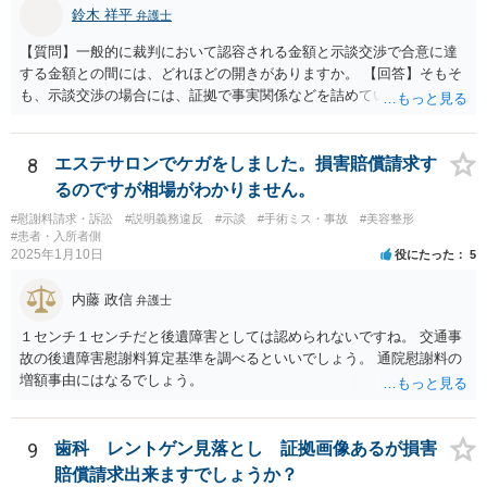
鈴木 祥平
弁護士
【質問】一般的に裁判において認容される金額と示談交渉で合意に達
する金額との間には、どれほどの開きがありますか。 【回答】そもそ
も、示談交渉の場合には、証拠で事実関係などを詰めていないことが
あることから、一概には言えませんが、裁判で認められる６割～７割
程度にはなると思います。
8
エステサロンでケガをしました。損害賠償請求す
るのですが相場がわかりません。
#慰謝料請求・訴訟
#説明義務違反
#示談
#手術ミス・事故
#美容整形
#患者・入所者側
2025年1月10日
役にたった
5
内藤 政信
弁護士
１センチ１センチだと後遺障害としては認められないですね。 交通事
故の後遺障害慰謝料算定基準を調べるといいでしょう。 通院慰謝料の
増額事由にはなるでしょう。
9
歯科 レントゲン見落とし 証拠画像あるが損害
賠償請求出来ますでしょうか？