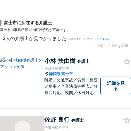
富士市に所在する弁護士
富士市の事務所等での面談予約が可能です。
2
人の弁護士が見つかりました
(検索結果について詳しくは
こちら
)
2件中 1-2件を表示
小林 扶由樹
弁護士
小林法律事務所
静岡県
富士市
|
離婚／交通事故／労働／相続
詳細を見
／刑事／企業法務等幅広い分
る
野に対応。夜間／休日対応
分割払い対応 相談料30分55
00円（税込） ※電話相談は行
っていません
佐野 良行
弁護士
佐野法律事務所