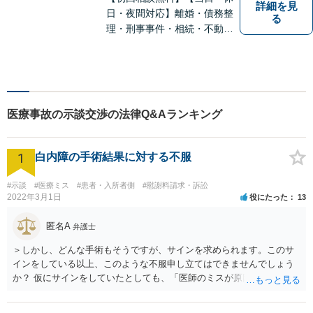
詳細を見
日・夜間対応】離婚・債務整
る
理・刑事事件・相続・不動産
問題・交通事故等、多数の解
決実績あり。お悩みに真摯に
向き合うことを心がけていま
す。法人・個人事業主の事業
再建・債務整理の問題解決に
医療事故の示談交渉の法律Q&Aランキング
自信があります。
1
白内障の手術結果に対する不服
#示談
#医療ミス
#患者・入所者側
#慰謝料請求・訴訟
2022年3月1日
役にたった
13
匿名A
弁護士
＞しかし、どんな手術もそうですが、サインを求められます。このサ
インをしている以上、このような不服申し立てはできませんでしょう
か？ 仮にサインをしていたとしても、「医師のミスが原因で老眼がひ
どくなったといえるような場合」や「白内障の手術の合併症として老
眼が悪化することがあるにもかかわらず、全く説明されなかったよう