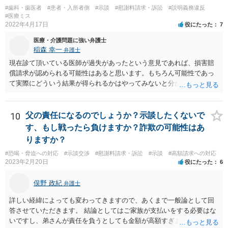
#歯科・歯医者
#患者・入所者側
#示談
#慰謝料請求・訴訟
#説明義務違反
#医療ミス
2022年4月17日
役にたった
7
医療・介護問題に強い弁護士
稲森 幸一
弁護士
現在診て頂いている医師が過失があったという意見であれば、損害賠
償請求が認められる可能性はあると思います。もちろん可能性であっ
て実際にどういう結果が得られるかはやってみないと分かりません
が。 損害としては、その過失によって生じた症状の治療にかかった治
療費や精神的苦痛を受けた分の慰謝料や仕事に影響があれば休業損害
などが考えられます。 頑張ってください。
10
父の責任になるのでしょうか？示談したくないで
す、もし戦ったら負けますか？詐欺の可能性はあ
りますか？
#恐喝・脅迫への対応
#示談交渉
#慰謝料請求・訴訟
#示談
#高額請求への対応
2023年2月20日
役にたった
6
俣野 政紀
弁護士
詳しい経緯によっても変わってきますので、あくまで一般論として回
答させていただきます。 結論としてはご家族が支払いをする必要はな
いですし、弟さんが責任を負うとしても金額が高額すぎます。 仮に弟