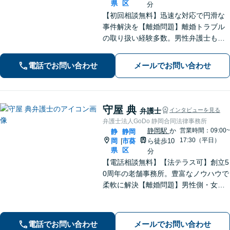
県
区
分
【初回相談無料】迅速な対応で円滑な
事件解決を【離婚問題】離婚トラブル
の取り扱い経験多数。男性弁護士も在
籍で男女双方の視点から最適なアドバ
イス【相続問題】全国出張も対応。関
電話でお問い合わせ
メールでお問い合わせ
連士業とも連携し、満足度の高い相続
を実現できるよう努めます【新静岡駅
直結】
守屋 典
弁護士
インタビューを見る
弁護士法人GoDo 静岡合同法律事務所
静岡駅
か
営業時間：09:00~
静
静岡
17:30（平日）
岡
市葵
ら徒歩10
|
県
区
分
【電話相談無料】【法テラス可】創立5
0周年の老舗事務所。豊富なノウハウで
柔軟に解決【離婚問題】男性側・女性
側どちらも対応可！離婚協議・調停、
慰謝料、養育費、面会交流など幅広く
対応【借金・債務整理】個人・法人と
電話でお問い合わせ
メールでお問い合わせ
もに相談可【静岡駅10分】