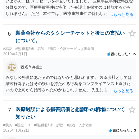
いよかん 様 メッセージを拝見いたしました。 医療事故事件は特殊な
分野なので、医療事故事件に特化した弁護士を探すのは難航するかも
しれません。 ただ、本件では、医療事故事件に特化した弁護士でなく
とも対応は可能かと思われます。 医療事故事件で最も難しいのは医師
の過失（医療ミス）の立証なのですが、本件では過失自体には争いが
ないため、損害額の立証が主なポイントになります。 損害額に立証に
6
製薬会社からのタクシーチケットと後日の支払い
関しては、交通事故事件と同様の発想で考えればよいので、対応でき
について。
る弁護士は多いと思います。 今後の交渉については、ご自身で対応さ
#示談
#慰謝料請求・訴訟
#病院・介護サービス提供者側
れることも可能ではありますが、相手方保険会社は容易に増額に応じ
2019年7月1日
役にたった
15
ない（多少の増額はあり得るとしても、裁判基準での和解は難しい）
と思われます。 弁護士が介入することにより提示額が大きく変わるこ
匿名A
弁護士
とは多々あるため、可能であれば弁護士に依頼した上での交渉をお勧
めしたいところです。
みなし公務員にあたるのではないかと思われます。 製薬会社としては
贈賄行為またはその疑いを持たれる行為をコンプライアンス上避けた
いので上司から指導されたのかもしれません。 先生にも万一迷惑をか
けることになってはいけないと。
7
医療過誤による損害賠償と慰謝料の相場について
知りたい
#示談
#医療ミス
#慰謝料請求・訴訟
#患者・入所者側
2025年1月22日
役にたった
3