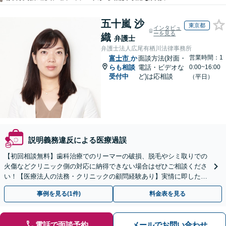
五十嵐 沙
東京都
インタビュ
ーを見る
織
弁護士
弁護士法人広尾有栖川法律事務所
営業時間：1
富士市
か
面談方法(対面・
らも相談
電話・ビデオな
0:00~16:00
受付中
ど)は応相談
（平日）
説明義務違反による医療過誤
【初回相談無料】歯科治療でのリーマーの破損、脱毛やシミ取りでの
火傷などクリニック側の対応に納得できない場合はぜひご相談くださ
い！【医療法人の法務・クリニックの顧問経験あり】実情に即したア
ドバイスで、納得のできるトラブルの解決を目指します。
事例を見る(1件)
料金表を見る
電話で面談予約
メールでお問い合わせ