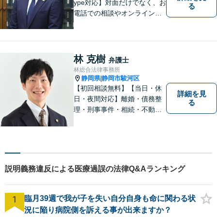
ype対応】対面だけでなく、お
る
電話での相談やオンライン相
談も承っています！担当させ
て頂いた依頼者様に、「会え
て良かった」と納得していた
だける最善の解決を目指しま
林 克樹
弁護士
す。【ウェブ予約システムで
林総合法律事務所
迅速な対応】
静岡県
静岡市駿河区
|
【初回相談無料】【当日・休
詳細を見
日・夜間対応】離婚・債務整
る
理・刑事事件・相続・不動産
問題・交通事故等、多数の解
決実績あり。お悩みに真摯に
向き合うことを心がけていま
す。法人・個人事業主の事業
再建・債務整理の問題解決に
説明義務違反による医療過誤の法律Q&Aランキング
自信があります。
1
臨月39週で我が子を失い自分自身も命に関わる状
況に陥り病院側を訴える事が出来ますか？