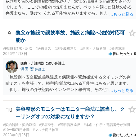
裁判所が認める損害額が低調なので、受任を躊躇する弁護士が多いの
でしょう。 ここでの紹介は出来ませんが、ペットを飼った経験のある
弁護士なら、受けて くれる可能性がありますから、何人か問い合わせ
してみることになるでしょう。
9
義父が施設で誤飲事故、施設と病院へ法的対応可
能か
#慰謝料請求・訴訟
#医療ミス
#説明義務違反
#患者・入所者側
#介護施設
2026年4月3日
役にたった
5
医療・介護問題に強い弁護士
浜田 宏
弁護士
「施設側へ安全配慮義務違反と病院側へ緊急搬送するタイミングの判
断ミス」を主張して、損害賠償請求出来る可能性はあると思います。
但し、施設の介護記録やインシデント報告書、その他施設内で作成
された誤飲事故に関する資料、搬送先の病院の医療記録、救急搬送さ
れているのであれば消防の記録等を調査してみなければ、裁判で勝て
る可能性があるかどうかまでは判断できません。これはどの介護事
10
美容整形のモニターはモニター商法に該当し、ク
故・医療事故でも同様です。 一度弁護士にご相談の上、まずは調査
ーリングオフの対象になりますか？
事件として依頼された方が良いと思います。
#契約解除・契約取消
#美容整形
#説明義務違反
#本名・住所・電話番号が判明
#10〜50万円未満
#マルチ商法被害
2023年9月26日
役にたった
3