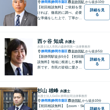
どうぞお気軽にご相談くださ
静岡県
静岡市葵区
新静岡駅
から徒歩10分
|
い。
【初回相談無料】ご依頼を受
詳細を見
ければ、徹底的に調べ、必要
る
な準備をした上で、丁寧かつ
誠実に事件に取り組むことを
心がけています。特に、医療
事故、労災事故、交通事故等
の損害賠償請求事件、相続・
西ヶ谷 知成
弁護士
離婚、破産・個人再生等は、
弁護士法人市民の森静岡第一法律事務所
私が力を注ぎ、得意としてい
静岡県
静岡市葵区
新静岡駅
から徒歩5分
|
る分野です。
【新静岡駅徒歩5分】【初回面
詳細を見
談無料】地域に根差した事務
る
所です。市民の皆様に愛され
る事務所を目指しています。
【法テラス利用可能】【当日
／夜間／休日対応可能】お気
軽にご連絡ください。
杉山 雄峰
弁護士
弁護士法人GoDo 静岡合同法律事務所
静岡県
静岡市葵区
静岡駅
から徒歩10分
|
【初回相談無料】【zoom・Sk
詳細を見