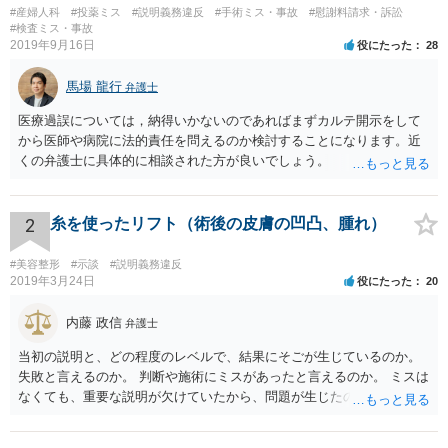
#産婦人科
#投薬ミス
#説明義務違反
#手術ミス・事故
#慰謝料請求・訴訟
#検査ミス・事故
2019年9月16日
役にたった
28
馬場 龍行
弁護士
医療過誤については，納得いかないのであればまずカルテ開示をして
から医師や病院に法的責任を問えるのか検討することになります。近
くの弁護士に具体的に相談された方が良いでしょう。
2
糸を使ったリフト（術後の皮膚の凹凸、腫れ）
#美容整形
#示談
#説明義務違反
2019年3月24日
役にたった
20
内藤 政信
弁護士
当初の説明と、どの程度のレベルで、結果にそごが生じているのか。
失敗と言えるのか。 判断や施術にミスがあったと言えるのか。 ミスは
なくても、重要な説明が欠けていたから、問題が生じたのか。 美容整
形にある程度通じてる弁護士を探せるかどうか。