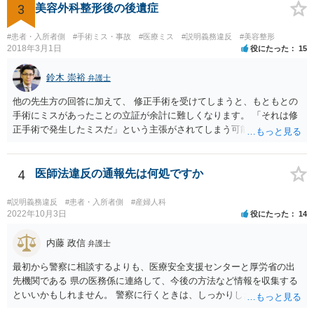
3
美容外科整形後の後遺症
#患者・入所者側
#手術ミス・事故
#医療ミス
#説明義務違反
#美容整形
2018年3月1日
役にたった
15
鈴木 崇裕
弁護士
他の先生方の回答に加えて、 修正手術を受けてしまうと、もともとの
手術にミスがあったことの立証が余計に難しくなります。 「それは修
正手術で発生したミスだ」という主張がされてしまう可能性があるか
らです。 心身の苦痛はあるでしょうけれども、損害賠償請求などをご
検討なさっているのであれば、修正手術を受けるまえに弁護士に相談
して対応を決めることを強くお勧めいたします。
4
医師法違反の通報先は何処ですか
#説明義務違反
#患者・入所者側
#産婦人科
2022年10月3日
役にたった
14
内藤 政信
弁護士
最初から警察に相談するよりも、医療安全支援センターと厚労省の出
先機関である 県の医務係に連絡して、今後の方法など情報を収集する
といいかもしれません。 警察に行くときは、しっかりした被害届ある
いは告発状を作成、持参して、相談に行くといいでしょう。