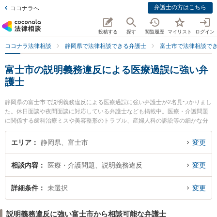
弁護士の方はこちら
ココナラへ
投稿する
探す
閲覧履歴
マイリスト
ログイン
ココナラ法律相談
静岡県で法律相談できる弁護士
富士市で法律相談で
富士市の説明義務違反による医療過誤に強い弁
護士
静岡県の富士市で説明義務違反による医療過誤に強い弁護士が2名見つかりまし
た。休日面談や夜間面談に対応している弁護士なども掲載中。医療・介護問題
に関係する歯科治療ミスや美容整形のトラブル、産婦人科の訴訟等の細かな分
野での絞り込み検索もでき便利です。特に小林法律事務所の小林 扶由樹弁護士
や佐野法律事務所の佐野 良行弁護士のプロフィール情報や弁護士費用、強みな
エリア
静岡県、富士市
変更
どが注目されています。『富士市で土日や夜間に発生した説明義務違反による
医療過誤のトラブルを今すぐに弁護士に相談したい』『説明義務違反による医
相談内容
医療・介護問題、説明義務違反
変更
療過誤のトラブル解決の実績豊富な近くの弁護士を検索したい』『初回相談無
料で説明義務違反による医療過誤を法律相談できる富士市内の弁護士に相談予
約したい』などでお困りの相談者さんにおすすめです。
詳細条件
未選択
変更
説明義務違反に強い富士市から相談可能な弁護士