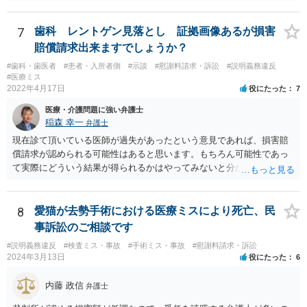
7
歯科 レントゲン見落とし 証拠画像あるが損害
賠償請求出来ますでしょうか？
#歯科・歯医者
#患者・入所者側
#示談
#慰謝料請求・訴訟
#説明義務違反
#医療ミス
2022年4月17日
役にたった
7
医療・介護問題に強い弁護士
稲森 幸一
弁護士
現在診て頂いている医師が過失があったという意見であれば、損害賠
償請求が認められる可能性はあると思います。もちろん可能性であっ
て実際にどういう結果が得られるかはやってみないと分かりません
が。 損害としては、その過失によって生じた症状の治療にかかった治
療費や精神的苦痛を受けた分の慰謝料や仕事に影響があれば休業損害
などが考えられます。 頑張ってください。
8
愛猫が去勢手術における医療ミスにより死亡、民
事訴訟のご相談です
#説明義務違反
#検査ミス・事故
#手術ミス・事故
#慰謝料請求・訴訟
2024年3月13日
役にたった
6
内藤 政信
弁護士