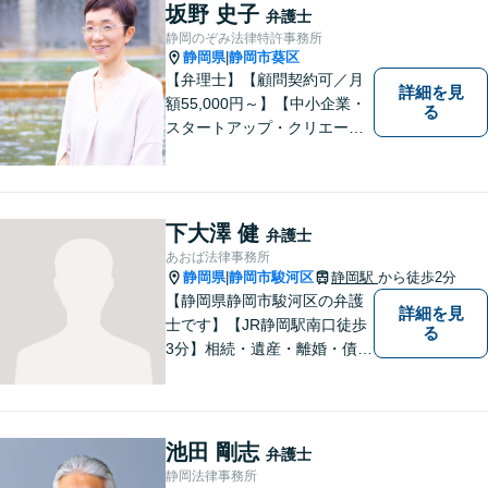
坂野 史子
弁護士
静岡のぞみ法律特許事務所
静岡県
静岡市葵区
|
【弁理士】【顧問契約可／月
詳細を見
額55,000円～】【中小企業・
る
スタートアップ・クリエータ
ー支援】契約書チェックや知
的財産権に関する企業法務サ
ポート。「特許、意匠、商
標、著作権、不正競争防止法
下大澤 健
弁護士
の専門知識・経験豊富」「リ
あおば法律事務所
ーガルフォースの高精度契約
静岡県
静岡市駿河区
静岡駅
から徒歩2分
|
書チェック」
【静岡県静岡市駿河区の弁護
詳細を見
士です】【JR静岡駅南口徒歩
る
3分】相続・遺産・離婚・債務
整理・交通事故・不動産取引
などの個人に関わる問題や契
約・商取引・債権回収・事業
整理など企業に関わる問題を
池田 剛志
弁護士
幅広く取り扱っております。
静岡法律事務所