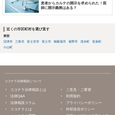
患者からカルテの開示を求められた！医
師に開示義務はある？
近くの市区町村を選び直す
東部
沼津市
三島市
富士宮市
富士市
御殿場市
裾野市
清水町
長泉町
小山町
ココナラ法律相談について
ココナラ法律相談とは
ご意見・ご要望
法律Q&A
利用規約
法律相談コラム
プライバシーポリシー
ココナラとは
外部送信ポリシー