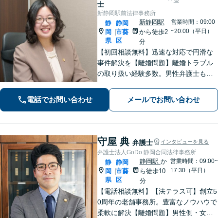
士
新静岡駅前法律事務所
新静岡駅
営業時間：09:00
静
静岡
~20:00（平日）
岡
市葵
から徒歩2
|
県
区
分
【初回相談無料】迅速な対応で円滑な
事件解決を【離婚問題】離婚トラブル
の取り扱い経験多数。男性弁護士も在
籍で男女双方の視点から最適なアドバ
イス【相続問題】全国出張も対応。関
電話でお問い合わせ
メールでお問い合わせ
連士業とも連携し、満足度の高い相続
を実現できるよう努めます【新静岡駅
直結】
守屋 典
弁護士
インタビューを見る
弁護士法人GoDo 静岡合同法律事務所
静岡駅
か
営業時間：09:00~
静
静岡
17:30（平日）
岡
市葵
ら徒歩10
|
県
区
分
【電話相談無料】【法テラス可】創立5
0周年の老舗事務所。豊富なノウハウで
柔軟に解決【離婚問題】男性側・女性