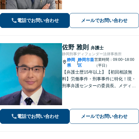
側どちらも対応可！離婚協議・調停、
慰謝料、養育費、面会交流など幅広く
対応【借金・債務整理】個人・法人と
電話でお問い合わせ
メールでお問い合わせ
もに相談可【静岡駅10分】
佐野 雅則
弁護士
静岡刑事ディフェンダー法律事務所
静岡
静岡市葵
営業時間：09:00~18:00
|
県
区
（平日）
【弁護士歴15年以上】【初回相談無
料】労働事件・刑事事件に特化！現・
刑事弁護センターの委員長。メディア
掲載案件多数！豊富な経験を活かし早
期釈放を目指します【労働・雇用】依
頼者さま目線のサポートを心がけま
す。地域密着型の法律事務所
電話でお問い合わせ
メールでお問い合わせ