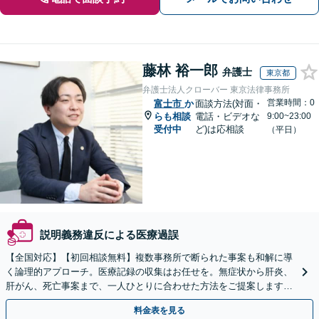
藤林 裕一郎
弁護士
東京都
弁護士法人クローバー 東京法律事務所
営業時間：0
富士市
か
面談方法(対面・
らも相談
電話・ビデオな
9:00~23:00
受付中
ど)は応相談
（平日）
説明義務違反による医療過誤
【全国対応】【初回相談無料】複数事務所で断られた事案も和解に導
く論理的アプローチ。医療記録の収集はお任せを。無症状から肝炎、
肝がん、死亡事案まで、一人ひとりに合わせた方法をご提案します。
手続きの負担を減らし、権利を守ります。
料金表を見る