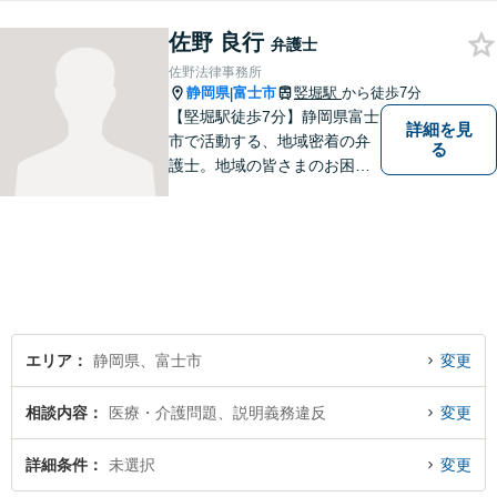
っていません
佐野 良行
弁護士
佐野法律事務所
静岡県
富士市
竪堀駅
から徒歩7分
|
【堅堀駅徒歩7分】静岡県富士
詳細を見
市で活動する、地域密着の弁
る
護士。地域の皆さまのお困り
ごとに寄り添い、最善の解決
方法をご提案いたします。個
人・法人問わず幅広い分野の
問題に対応可能です。お気軽
にご相談ください。
エリア
静岡県、富士市
変更
相談内容
医療・介護問題、説明義務違反
変更
詳細条件
未選択
変更