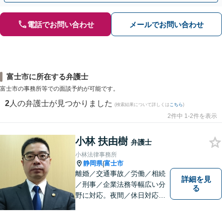
電話でお問い合わせ
メールでお問い合わせ
富士市に所在する弁護士
富士市の事務所等での面談予約が可能です。
2
人の弁護士が見つかりました
(検索結果について詳しくは
こちら
)
2件中 1-2件を表示
小林 扶由樹
弁護士
小林法律事務所
静岡県
富士市
|
離婚／交通事故／労働／相続
詳細を見
／刑事／企業法務等幅広い分
る
野に対応。夜間／休日対応
分割払い対応 相談料30分55
00円（税込） ※電話相談は行