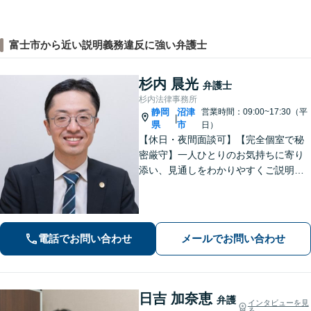
富士市から近い説明義務違反に強い弁護士
杉内 晨光
弁護士
杉内法律事務所
静岡
沼津
営業時間：09:00~17:30（平
|
県
市
日）
【休日・夜間面談可】【完全個室で秘
密厳守】一人ひとりのお気持ちに寄り
添い、見通しをわかりやすくご説明。
その先の生活や将来も見据えながら、
安心してご相談いただけるようサポー
トいたします。
電話でお問い合わせ
メールでお問い合わせ
日吉 加奈恵
弁護
インタビューを見
る