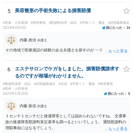
5
美容整形の手術失敗による損害賠償
#患者・入所者側
#美容整形
#慰謝料請求・訴訟
#手術ミス・事故
#説明義務違反
2019年4月3日
役にたった
14
内藤 政信
弁護士
その地域で医療過誤の経験のある弁護士を探すのが 一番近道だね。
6
エステサロンでケガをしました。損害賠償請求す
るのですが相場がわかりません。
#慰謝料請求・訴訟
#説明義務違反
#示談
#手術ミス・事故
#美容整形
#患者・入所者側
2025年1月10日
役にたった
5
内藤 政信
弁護士
１センチ１センチだと後遺障害としては認められないですね。 交通事
故の後遺障害慰謝料算定基準を調べるといいでしょう。 通院慰謝料の
増額事由にはなるでしょう。