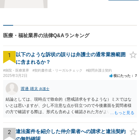
ごとに寄り添い、最善の解決
方法をご提案いたします。個
人・法人問わず幅広い分野の
問題に対応可能です。お気軽
にご相談ください。
医療・福祉業界の法律Q&Aランキング
1
以下のような訴状の誤りは弁護士の通常業務範囲
に含まれるか？
#病院・医療業界
#契約書作成・リーガルチェック
#顧問弁護士契約
2025年3月2日
役にたった
7
渡邊 雄太
弁護士
結論としては、現時点で致命的（懲戒請求をするような）ミスではな
いとは思いますが、少し不注意な点が目立つので今後書面を質問者様
の方で確認する際は、形式も含めよく確認された方がよいと思われま
す。 以下一つずつ回答させていただきます。 ①脱字部分を手書きで修
正 →のぞましくはないですが、時たまあるものと存じます。 通常は、
弁護士が起案 Ⅰ依頼者に内容の確認 Ⅱ弁護士が誤字脱字等を確認 Ⅲ
2
違法案件を紹介した仲介業者への請求と違法契約
念のため事務員が確認 Ⅳ提出 の流れになりますので、どこかの段階で
の無効確認