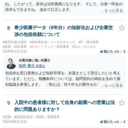
ね。 したがって、産休は法的義務になります。 そして、出産一時金の
請求もできますね。 改めて訂正します。
8
希少医療データ（8年分）の知財化および企業交
渉の包括依頼について
#顧問弁護士契約
#契約書作成・リーガルチェック
#IT・通信業界
#医療・福祉業界
#スタートアップ・新規事業
#法人・ビジネス
2026年1月11日
役にたった
2
企業法務に強い弁護士
稲井 要介
弁護士
包括的な窓口業務および知財管理を、弁護士として受任したいと考え
ています。ただし、報酬条件については、顧問契約の締結を含めて個
別協議を希望します。 ∵例えば、何十件もの案件を処理し、時間を
かなり費やしたが、企業との契約締結にほとんど至らなかった場合、
着手金33万円（税込）では割に合わないことになります。
9
入院中の患者様に対して自身の副業への営業は法
的に問題ありますか？
#労働・雇用契約違反
#病院・医療業界
2024年8月15日
役にたった
2