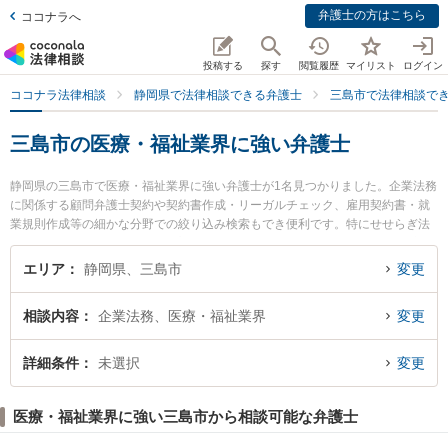
弁護士の方はこちら
ココナラへ
投稿する
探す
閲覧履歴
マイリスト
ログイン
ココナラ法律相談
静岡県で法律相談できる弁護士
三島市で法律相談で
三島市の医療・福祉業界に強い弁護士
静岡県の三島市で医療・福祉業界に強い弁護士が1名見つかりました。企業法務
に関係する顧問弁護士契約や契約書作成・リーガルチェック、雇用契約書・就
業規則作成等の細かな分野での絞り込み検索もでき便利です。特にせせらぎ法
律事務所の黒田 泰行弁護士のプロフィール情報や弁護士費用、強みなどが注目
されています。『三島市で土日や夜間に発生した医療・福祉業界のトラブルを
エリア
静岡県、三島市
変更
今すぐに弁護士に相談したい』『医療・福祉業界のトラブル解決の実績豊富な
近くの弁護士を検索したい』『初回相談無料で医療・福祉業界を法律相談でき
相談内容
企業法務、医療・福祉業界
変更
る三島市内の弁護士に相談予約したい』などでお困りの相談者さんにおすすめ
です。
詳細条件
未選択
変更
医療・福祉業界に強い三島市から相談可能な弁護士