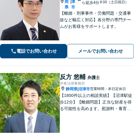
岡
津
|
8:00（土日祝日）
ら徒歩4分
県
市
【離婚・刑事事件・労働問題・交通事
故など幅広く対応】各分野の専門チー
ムがお客様をサポートします。
電話でお問い合わせ
メールでお問い合わせ
反方 悠輔
弁護士
伊東法律事務所
静岡県
沼津市
営業時間：本日定休日
|
【1800件以上の相談実績】【沼津駅徒
歩12分】【離婚問題】正当な財産を得
る可能性を高めます。慰謝料・養育費
請求も的確な交渉力でサポート。【借
金・債務整理】自己破産や個人再生も
お任せください。【相続】遺産分割調