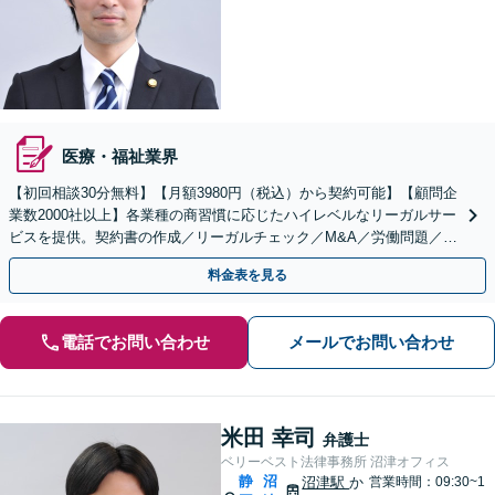
医療・福祉業界
【初回相談30分無料】【月額3980円（税込）から契約可能】【顧問企
業数2000社以上】各業種の商習慣に応じたハイレベルなリーガルサー
ビスを提供。契約書の作成／リーガルチェック／M&A／労働問題／知
的財産等、お任せください【他士業連携可能】
料金表を見る
電話でお問い合わせ
メールでお問い合わせ
米田 幸司
弁護士
ベリーベスト法律事務所 沼津オフィス
静
沼
沼津駅
か
営業時間：09:30~1