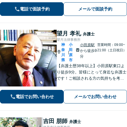
停・遺留分など納得できる解決へ。
電話で面談予約
メールで面談予約
望月 孝礼
弁護士
望月法律事務所
神
小
小田原駅
営業時間：09:00~
奈
田
21:00（土日祝日）
から徒歩9
|
川
原
分
県
市
【弁護士歴38年以上】小田原駅東口よ
り徒歩9分。皆様にとって身近な弁護士
です！ご相談される方の気持ちを考え
ながら、問題を解決していきます。そ
して頼んで良かったと思われる、そう
電話でお問い合わせ
メールでお問い合わせ
いう弁護士でいようと日々努めていま
す。 まずはご相談ください。
吉田 朋師
弁護士