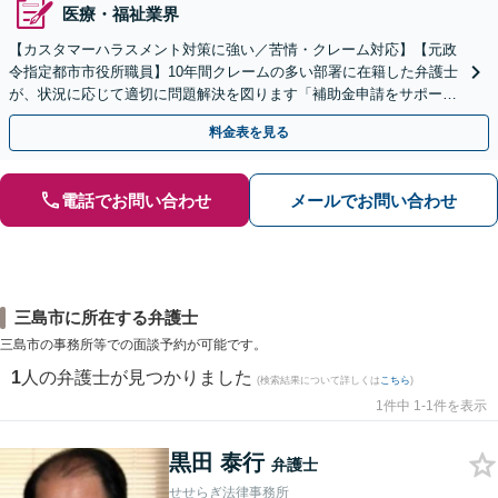
医療・福祉業界
【カスタマーハラスメント対策に強い／苦情・クレーム対応】【元政
令指定都市市役所職員】10年間クレームの多い部署に在籍した弁護士
が、状況に応じて適切に問題解決を図ります「補助金申請をサポー
ト」【出張相談・WEB面談対応】
料金表を見る
電話でお問い合わせ
メールでお問い合わせ
三島市に所在する弁護士
三島市の事務所等での面談予約が可能です。
1
人の弁護士が見つかりました
(検索結果について詳しくは
こちら
)
1件中 1-1件を表示
黒田 泰行
弁護士
せせらぎ法律事務所