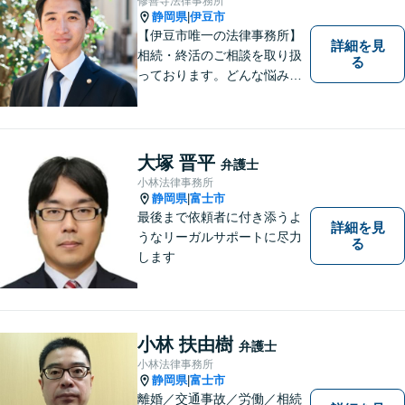
修善寺法律事務所
静岡県
伊豆市
|
【伊豆市唯一の法律事務所】
詳細を見
相続・終活のご相談を取り扱
る
っております。どんな悩みや
不安に対しても、一緒に考え
最適な解決策をご提案するこ
とを心がけています。 ご移動
が困難な方については、病院
大塚 晋平
弁護士
や施設などへの訪問相談も対
小林法律事務所
応。 まずはご相談ください。
静岡県
富士市
|
【駐車場有】
最後まで依頼者に付き添うよ
詳細を見
うなリーガルサポートに尽力
る
します
小林 扶由樹
弁護士
小林法律事務所
静岡県
富士市
|
離婚／交通事故／労働／相続