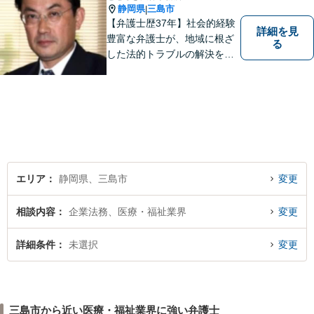
静岡県
三島市
|
【弁護士歴37年】社会的経験
詳細を見
豊富な弁護士が、地域に根ざ
る
した法的トラブルの解決を目
指します。労働問題、不動産
トラブル、遺産相続など個
人・法人問わず誠実に対応い
たします。
エリア
静岡県、三島市
変更
相談内容
企業法務、医療・福祉業界
変更
詳細条件
未選択
変更
三島市から近い医療・福祉業界に強い弁護士