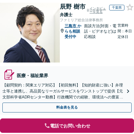
辰野 樹市
千葉県
インタビュ
ーを見る
弁護士
ファミリア総合法律事務所
営業時
三島市
か
面談方法(対面・電
らも相談
話・ビデオなど)は
間：本日
受付中
応相談
定休日
医療・福祉業界
【顧問契約：関東エリア対応】【初回無料】【知的財産に強い】弁理
士等と連携し、高品質なリーガルサービスをワンストップで提供【元
文部科学省ADRセンター勤務】行政機関での経験、環境法への豊富な
知識を活かし、事業者さまの抱える問題を解決へ導きます
料金表を見る
電話でお問い合わせ