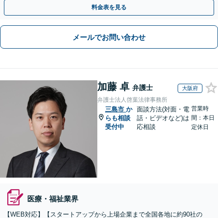
や契約書作成・交渉はお任せください【初回無料】
料金表を見る
メールでお問い合わせ
加藤 卓
弁護士
大阪府
弁護士法人啓葉法律事務所
営業時
三島市
か
面談方法(対面・電
らも相談
話・ビデオなど)は
間：本日
受付中
応相談
定休日
医療・福祉業界
【WEB対応】【スタートアップから上場企業まで全国各地に約90社の