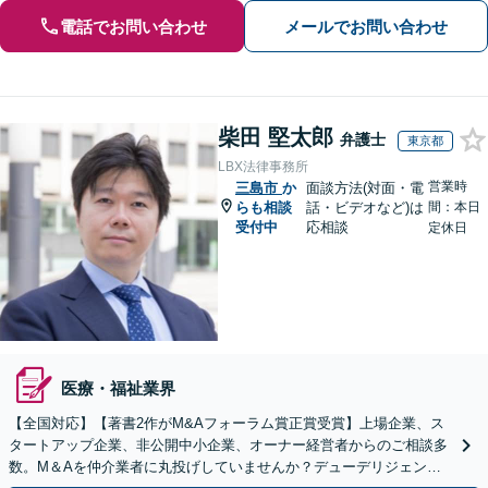
電話でお問い合わせ
メールでお問い合わせ
柴田 堅太郎
弁護士
東京都
LBX法律事務所
営業時
三島市
か
面談方法(対面・電
らも相談
話・ビデオなど)は
間：本日
受付中
応相談
定休日
医療・福祉業界
【全国対応】【著書2作がM&Aフォーラム賞正賞受賞】上場企業、ス
タートアップ企業、非公開中小企業、オーナー経営者からのご相談多
数。M＆Aを仲介業者に丸投げしていませんか？デューデリジェンス