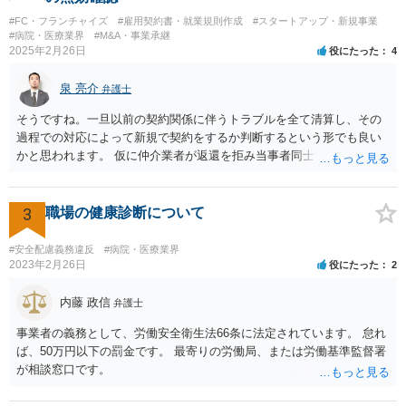
気が付くことが多いです。仮処分等緊急性が高い案件では提出時に裁
#FC・フランチャイズ
#雇用契約書・就業規則作成
#スタートアップ・新規事業
判所窓口で修正して受理してもらうということはありますので、その
#病院・医療業界
#M&A・事業承継
場合は責められない部分もあるかと思います。 ②証拠である薬品名を
2025年2月26日
役にたった
4
間違っている →こちらは①のⅠかⅡの段階で修正しておくべきでしょ
うね。よくわからないならば弁護士としては依頼者にこちらの薬品で
泉 亮介
弁護士
よいですかと聞くべきではあると思います。他のミスに比してこれは
内容に関するミスなので、今後はよく確認いただいた方がよいと思い
そうですね。一旦以前の契約関係に伴うトラブルを全て清算し、その
ます。 ③証拠のナンバーが入らないまま甲号証のハンコが押されたま
過程での対応によって新規で契約をするか判断するという形でも良い
まになっている →形式ミスですね。不注意ですが、訴訟の勝敗に直結
かと思われます。 仮に仲介業者が返還を拒み当事者同士での解決が困
するわけではないものと思います。 ④当方原告が作成したスクリーン
難となった場合は個別に弁護士に相談されると良いでしょう。
ショットの証拠が縦長や横長に印刷され、文字が間延びしている(読め
ないことはない) →こちらも③と同様であると思います。 以上のとお
3
職場の健康診断について
り、①～④も訴訟の勝敗に直結するものではないと思われますので、
致命的なミスではないと思います。 もっとも、形式面も仕事の完成物
#安全配慮義務違反
#病院・医療業界
として当然確認すべきでありますので、今後は気を付けるように弁護
2023年2月26日
役にたった
2
士にお伝えいただいてもよいと思います。
内藤 政信
弁護士
事業者の義務として、労働安全衛生法66条に法定されています。 怠れ
ば、50万円以下の罰金です。 最寄りの労働局、または労働基準監督署
が相談窓口です。