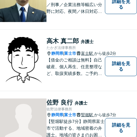
詳細を見
／刑事／企業法務等幅広い分
る
野に対応。夜間／休日対応
分割払い対応 相談料30分55
00円（税込） ※電話相談は行
っていません
高木 真二郎
弁護士
たかぎ法律事務所
静岡県
富士市
富士駅
から徒歩2分
|
【借金のご相談は無料】自己
詳細を見
破産、個人再生、任意整理な
る
ど、取扱実績多数。ご予約の
受付時間は平日９：３０～１
６：３０ですが、ご相談自体
は夕方以降や週末でも可能で
す。
佐野 良行
弁護士
佐野法律事務所
静岡県
富士市
竪堀駅
から徒歩7分
|
【堅堀駅徒歩7分】静岡県富士
詳細を見
市で活動する、地域密着の弁
る
護士。地域の皆さまのお困り