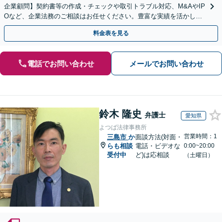
企業顧問】契約書等の作成・チェックや取引トラブル対応、M&AやIP
Oなど、企業法務のご相談はお任せください。豊富な実績を活かし的
確に対応を進めてまいります。
料金表を見る
電話でお問い合わせ
メールでお問い合わせ
鈴木 隆史
弁護士
愛知県
よつば法律事務所
営業時間：1
三島市
か
面談方法(対面・
らも相談
電話・ビデオな
0:00~20:00
受付中
ど)は応相談
（土曜日）