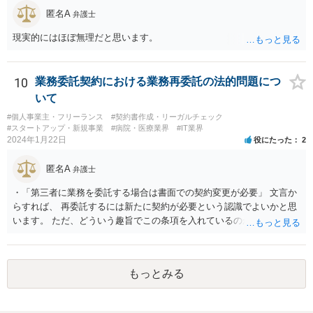
匿名A
弁護士
現実的にはほぼ無理だと思います。
10
業務委託契約における業務再委託の法的問題につ
いて
#個人事業主・フリーランス
#契約書作成・リーガルチェック
#スタートアップ・新規事業
#病院・医療業界
#IT業界
2024年1月22日
役にたった
2
匿名A
弁護士
・「第三者に業務を委託する場合は書面での契約変更が必要」 文言か
らすれば、 再委託するには新たに契約が必要という認識でよいかと思
います。 ただ、どういう趣旨でこの条項を入れているのかが少し気に
なります。 「書面による承諾を得ること」を条項としているものはよ
く目にします。 あえて契約変更という手続きを予定しているとなる
と、守秘条項との関係なのかもしれませんが、場合によっては、契約
もっとみる
条件（代金）の下方修正を考えてのものなのかという危惧はありま
す。