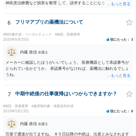
神疾患治療費など損害を整理 して、請求することになるでしょう。 傷
害罪で警察にも被害届を出すといいでしょう。
6
フリマアプリの薬機法について
#契約書作成・リーガルチェック
#病院・医療業界
2020年6月25日
役にたった
3
内藤 政信
弁護士
メーカーに確認したほうがいいでしょう。 医療機器として承認番号が
とられているかどうか。 承認番号がなければ、薬機法に触れるでしょ
うね。
7
中期中絶後の仕事復帰はいつからできますか？
#病院・医療業界
#雇用契約書・就業規則作成
2019年5月13日
役にたった
8
内藤 政信
弁護士
労基で通達が出てますね。 ８５日以降の中絶は、出産とみなされます