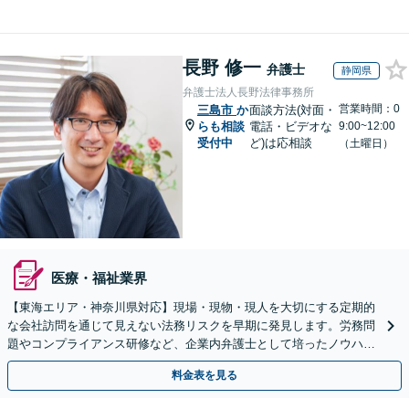
長野 修一
弁護士
静岡県
弁護士法人長野法律事務所
営業時間：0
三島市
か
面談方法(対面・
らも相談
電話・ビデオな
9:00~12:00
受付中
ど)は応相談
（土曜日）
医療・福祉業界
【東海エリア・神奈川県対応】現場・現物・現人を大切にする定期的
な会社訪問を通じて見えない法務リスクを早期に発見します。労務問
題やコンプライアンス研修など、企業内弁護士として培ったノウハウ
をフル活用し、経営の安定化を強力にサポートします。
料金表を見る