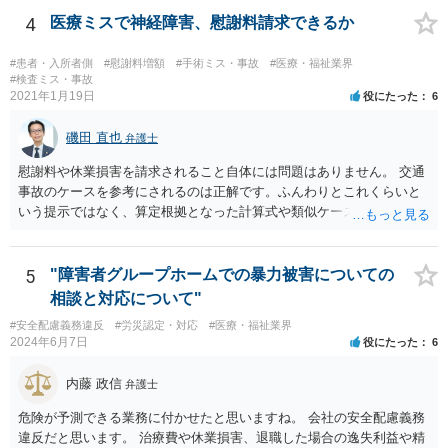
4
医療ミスで神経障害、慰謝料請求できるか
#患者・入所者側
#慰謝料増額
#手術ミス・事故
#医療・福祉業界
#検査ミス・事故
2021年1月19日
役にたった
6
磯田 直也
弁護士
慰謝料や休業損害を請求されること自体には問題はありません。 交通
事故のケースを参考にされるのは正解です。ふんわりとこれくらいと
いう提示ではなく、算定根拠となった計算式や類似ケースでの裁判所
の判断、収入資料などを併せて提示するように心掛けてください。 反
面、針刺し事故については医療者側の故意や過失がないと思われるケ
ースが多く、早期解決のためにある程度の減額等があることはやむを
5
"障害者グループホームでの暴力被害についての
得ないかとも思います。 病院側の提示があまりにも低額であった場合
相談と対応について"
などには、弁護士へのご依頼も検討されるべきかと思います。 弁護士
#安全配慮義務違反
#労災認定・対応
#医療・福祉業界
への依頼が必要になる際に備えて、また現時点でのアドバイス等をも
2024年6月7日
役にたった
6
らうために、一度法律事務所にご相談されておいても良いかも知れま
せん。
内藤 政信
弁護士
危険が予測できる業務に付かせたと思いますね。 会社の安全配慮義務
違反だと思います。 治療費や休業損害、退職した場合の逸失利益や精