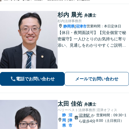
杉内 晨光
弁護士
杉内法律事務所
静岡県
沼津市
営業時間：本日定休日
|
【休日・夜間面談可】【完全個室で秘
密厳守】一人ひとりのお気持ちに寄り
添い、見通しをわかりやすくご説明。
その先の生活や将来も見据えながら、
安心してご相談いただけるようサポー
トいたします。
電話でお問い合わせ
メールでお問い合わせ
太田 佳佑
弁護士
ベリーベスト法律事務所 沼津オフィス
静
沼
沼津駅
か
営業時間：09:30~1
岡
津
|
8:00（土日祝日）
ら徒歩4分
県
市