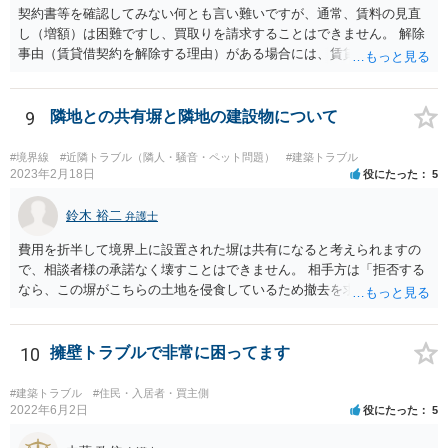
契約書等を確認してみない何とも言い難いですが、通常、賃料の見直
し（増額）は困難ですし、買取りを請求することはできません。 解除
事由（賃貸借契約を解除する理由）がある場合には、賃貸借契約を解
除して、土地建物の明け渡しを求めることも可能です。 明け渡しを求
めることができる状況であれば、事実上、賃料の見直し（増額）や買
取りの交渉をすることもあり得るでしょう。 反対に、明け渡しを求め
9
隣地との共有塀と隣地の建設物について
ることが難しいのであれば、賃料の見直し（増額）や買取りの交渉も
困難とならざるを得ないでしょう。 いずれにしても、（強制的な）明
#境界線
#近隣トラブル（隣人・騒音・ペット問題）
#建築トラブル
け渡しなどの請求もお考えなのであれば、現況や契約書等の確認が不
2023年2月18日
役にたった
5
可欠ですから、資料等一式を持参して弁護士にご相談された方がよい
かと思います。
鈴木 裕二
弁護士
費用を折半して境界上に設置された塀は共有になると考えられますの
で、相談者様の承諾なく壊すことはできません。 相手方は「拒否する
なら、この塀がこちらの土地を侵食しているため撤去を求める手続き
に移る」と述べているようですが、隣地の所有者と同意のうえ設置し
ているわけですから、相談者様の同意なく塀の撤去を求めることは法
的には難しいように思われます。 また、「隣地（相談者様）の許可」
10
擁壁トラブルで非常に困ってます
というのが何の許可を示しているのか判然としませんが、一般に、高
層建築物の建築確認を得る際は、近隣住民と協議してその建築に関し
#建築トラブル
#住民・入居者・買主側
同意を得るよう行政指導が行われておりますので、（推測になってし
2022年6月2日
役にたった
5
まいますが）この同意を得ている旨虚偽の申請を行い、建築許可を得