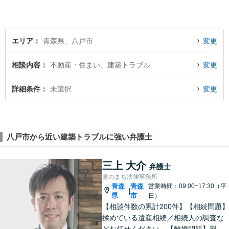
エリア
青森県、八戸市
変更
相談内容
不動産・住まい、建築トラブル
変更
詳細条件
未選択
変更
八戸市から近い建築トラブルに強い弁護士
三上 大介
弁護士
雪のまち法律事務所
青森
青森
営業時間：09:00~17:30（平
|
県
市
日）
【相談件数の累計200件】【相続問題】
揉めている遺産相続／相続人の調査な
どお任せください。【離婚問題】慰謝