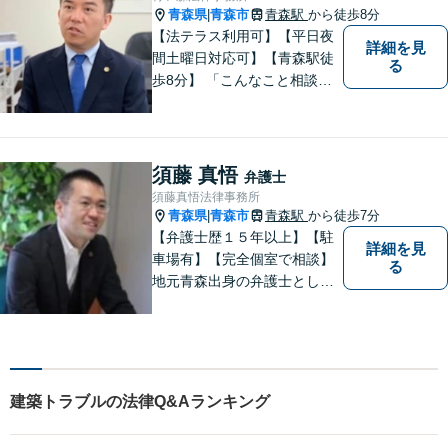
青森県
青森市
青森駅
から徒歩8分
|
【法テラス利用可】【平日夜
詳細を見
間土曜日対応可】【青森駅徒
る
歩8分】 「こんなこと相談し
ていいのだろうか」とお思い
の方、大丈夫です。どのよう
なお悩みでもご相談くださ
い。 皆様が抱えている問題に
須藤 真悟
弁護士
真摯に向き合い、ともに解決
須藤真悟法律事務所
いたします。
青森県
青森市
青森駅
から徒歩7分
|
【弁護士歴１５年以上】【駐
詳細を見
車場有】【完全個室で相談】
る
地元青森出身の弁護士とし
て、相談にお越しくださった
方々が、平穏な日常を取り戻
すことができるように、迅速
に、そして真剣に取り組みま
す。皆様が安心して相談でき
建築トラブルの法律Q&Aランキング
るような雰囲気づくりを行な
っています。