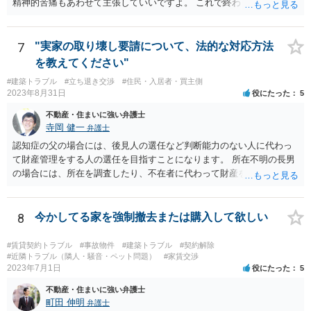
精神的苦痛もあわせて主張していいですよ。 これで終わります。
7
"実家の取り壊し要請について、法的な対応方法
を教えてください"
#建築トラブル
#立ち退き交渉
#住民・入居者・買主側
2023年8月31日
役にたった
5
不動産・住まいに強い弁護士
寺岡 健一
弁護士
認知症の父の場合には、後見人の選任など判断能力のない人に代わっ
て財産管理をする人の選任を目指すことになります。 所在不明の長男
の場合には、所在を調査したり、不在者に代わって財産を管理する人
の選任を目指すことになります。
8
今かしてる家を強制撤去または購入して欲しい
#賃貸契約トラブル
#事故物件
#建築トラブル
#契約解除
#近隣トラブル（隣人・騒音・ペット問題）
#家賃交渉
2023年7月1日
役にたった
5
不動産・住まいに強い弁護士
町田 伸明
弁護士