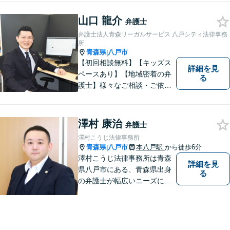
山口 龍介
弁護士
弁護士法人青森リーガルサービス 八戸シティ法律事務
所
青森県
八戸市
|
【初回相談無料】【キッズス
詳細を見
ペースあり】【地域密着の弁
る
護士】様々なご相談・ご依頼
案件に迅速・丁寧に対応いた
します。お困りの方はぜひご
相談ください。
澤村 康治
弁護士
澤村こうじ法律事務所
青森県
八戸市
本八戸駅
から徒歩6分
|
澤村こうじ法律事務所は青森
詳細を見
県八戸市にある、青森県出身
る
の弁護士が幅広いニーズにお
応えするアットホームな法律
事務所です。