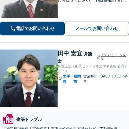
料請求を「したい側」「された側」に
対応します。交渉力と駆け引きで問題
解決へ【初回相談無料／当日・夜間も
相談可】
電話でお問い合わせ
メールでお問い合わせ
田中 宏宜
弁護
インタビューを見
る
士
弁護士法人稲葉セントラル法律事務所 盛岡オ
フィス
岩手
盛岡
営業時間：09:30~18:30（平
|
県
市
日）
建築トラブル
【初回相談無料｜完全個室】実家の処分や共有持分など「不動産×相