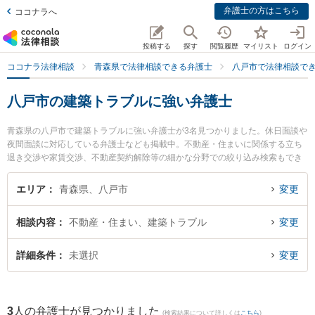
弁護士の方はこちら
ココナラへ
投稿する
探す
閲覧履歴
マイリスト
ログイン
ココナラ法律相談
青森県で法律相談できる弁護士
八戸市で法律相談で
八戸市の建築トラブルに強い弁護士
青森県の八戸市で建築トラブルに強い弁護士が3名見つかりました。休日面談や
夜間面談に対応している弁護士なども掲載中。不動産・住まいに関係する立ち
退き交渉や家賃交渉、不動産契約解除等の細かな分野での絞り込み検索もでき
便利です。特に安藤法律事務所の安藤 祥吾弁護士や弁護士法人青森リーガルサ
ービス 八戸シティ法律事務所の山口 龍介弁護士、澤村こうじ法律事務所の澤村
エリア
青森県、八戸市
変更
康治弁護士のプロフィール情報や弁護士費用、強みなどが注目されています。
『八戸市で土日や夜間に発生した建築トラブルのトラブルを今すぐに弁護士に
相談内容
不動産・住まい、建築トラブル
変更
相談したい』『建築トラブルのトラブル解決の実績豊富な近くの弁護士を検索
したい』『初回相談無料で建築トラブルを法律相談できる八戸市内の弁護士に
相談予約したい』などでお困りの相談者さんにおすすめです。
詳細条件
未選択
変更
3
人の弁護士が見つかりました
(検索結果について詳しくは
こちら
)