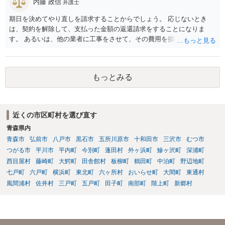
たのかもしれません。 近隣住民の同意は必須の要件ではないため、直
内藤 政信
弁護士
ちに建築確認自体が取り消されるわけではございませんが、虚偽の申
期日を決めてやり直しを請求することからでしょう。 応じないとき
請を行ったことについて申請者の責任を追及する余地はあろうかと存
は、契約を解除して、支払った金額の返還請求をすることになりま
じます。 お話をお聞きする限り、相手方のやり口は非常に強引かつ高
す。 あるいは、他の業者に工事をさせて、その費用を損害として請求
圧的で、相談者様が恐怖を感じるのは無理もないことかと思います。
することになるで しょう。
相手方の態度を見ていると、無理矢理塀を破壊して建築工事を強行す
るおそれすらあるように思われますので、相手方に、塀の取り壊しに
は応じない旨や、「隣地の許可済と話して（嘘をついて）建築許可を
もっとみる
取った」ということについて説明を求める旨を記載した通知書を送り
付けるとともに、行政にも相談するのがよろしいかと存じます。 ま
た、相談者様が弁護士に依頼することで、相手方との交渉は全て弁護
士に任せることができ、相手方と話さなければならないという精神的
近くの市区町村を選び直す
なご負担をなくすこともできます。 相手方に恐怖を感じ、ご自身で話
青森県内
し合いを行うことができそうにないようでしたら、一度弁護士に依頼
青森市
弘前市
八戸市
黒石市
五所川原市
十和田市
三沢市
むつ市
することをご検討いただくのがよろしいかもしれません。 ご参考にな
つがる市
平川市
平内町
今別町
蓬田村
外ヶ浜町
鰺ヶ沢町
深浦町
れば幸いです。
西目屋村
藤崎町
大鰐町
田舎館村
板柳町
鶴田町
中泊町
野辺地町
七戸町
六戸町
横浜町
東北町
六ヶ所村
おいらせ町
大間町
東通村
風間浦村
佐井村
三戸町
五戸町
田子町
南部町
階上町
新郷村