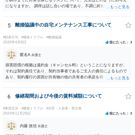
になりますか。 調停は話し合いの場であり、不調に終われば訴訟で解
決せざるを得ません。 訴訟では「裁判所にだけ資料を見せる」などと
いう姑息な手段は使えませんし、公平かつ納得のできる解決というの
は、当事者と裁判所が同じ主張と証拠関係を踏まえた上で初めて実現
5
離婚協議中の自宅メンテナンス工事について
できるものだと考えます。 > 2.また、開示する範囲や内容の見せ方に
ついて、何か工夫できる点があればご教示いただけますでしょうか。
#財産分与
#建築トラブル
#離婚協議
弁護士によって考え方が異なるかもしれませんが、資料の一部を相手
2026年4月8日
役にたった
3
に見せないという行動は、その資料（や隠している部分）には提出者
にとって不利な事実が隠されているという推認を働かせることに繋が
匿名A
弁護士
るリスクがあります（もちろん、争点と全く無関係な部分をマスキン
損害賠償の根拠は違約金（キャンセル料）ということになりますが、
グ等することはありますが、それは手続戦略とは別の問題です）。 裁
それは契約責任であり、契約当事者であるご主人の責任によるもので
判所は公平な第三者であり、調停委員会に与える心証も考慮する必要
あり、契約履行の原因が共有物の他の共有者の承諾を得ていなかった
があります。手続を有利に進めたいのであれば、証拠の出し方より
というのは、まさしくご主人の責任ですので、全額ご主人が負担され
も、どのような反論でも対応できるように自身の主張をきちんと押さ
るべきものであり、奥さんが負担すべき債務ではありません。つまり
え、説得力のある説明と資料を用意することだと思います。 ただ、今
奥さんにメンテナンス工事契約を承諾しなければならない義務はあり
6
修繕期間および今後の賃料減額について
回提出を予定している資料がどのようなものであるのか、争点とどの
ません。 それでも請求をされましたら、個別の法律相談をされること
ような関係があるのか、なぜ調停を選択したのか等の個別事情によっ
をお薦めします。
て具体的なに採るべき手段は変わってくるため、上記はあくまで個別
#家賃交渉
#建築トラブル
#住民・入居者・買主側
2024年11月28日
役にたった
3
事情を踏まえない一般論としてご理解いただき、本件でどのように対
応すべきであるかについては弁護士へ直接相談された方がよいと思い
内藤 政信
ます。
弁護士