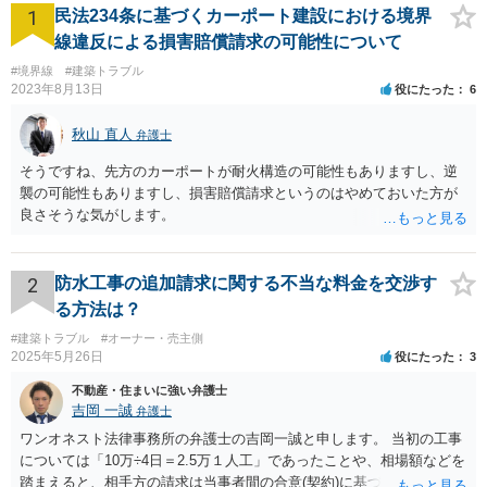
1
民法234条に基づくカーポート建設における境界
線違反による損害賠償請求の可能性について
#境界線
#建築トラブル
2023年8月13日
役にたった
6
秋山 直人
弁護士
そうですね、先方のカーポートが耐火構造の可能性もありますし、逆
襲の可能性もありますし、損害賠償請求というのはやめておいた方が
良さそうな気がします。
2
防水工事の追加請求に関する不当な料金を交渉す
る方法は？
#建築トラブル
#オーナー・売主側
2025年5月26日
役にたった
3
不動産・住まいに強い弁護士
吉岡 一誠
弁護士
ワンオネスト法律事務所の弁護士の吉岡一誠と申します。 当初の工事
については「10万÷4日＝2.5万１人工」であったことや、相場額などを
踏まえると、相手方の請求は当事者間の合意(契約)に基づかない不当な