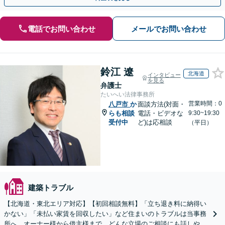
電話でお問い合わせ
メールでお問い合わせ
鈴江 遼
北海道
インタビュー
を見る
弁護士
たいへい法律事務所
営業時間：0
八戸市
か
面談方法(対面・
らも相談
電話・ビデオな
9:30~19:30
受付中
ど)は応相談
（平日）
建築トラブル
【北海道・東北エリア対応】【初回相談無料】「立ち退き料に納得い
かない」「未払い家賃を回収したい」など住まいのトラブルは当事務
所へ。オーナー様から借主様まで、どんな立場のご相談にも話しやす