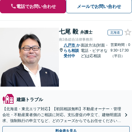
電話でお問い合わせ
メールでお問い合わせ
七尾 毅
弁護士
北海道
南3条総合法律事務所
営業時間：0
八戸市
か
面談方法(対面・
らも相談
電話・ビデオな
9:30~17:30
受付中
ど)は応相談
（平日）
建築トラブル
【北海道・東北エリア対応】【初回相談無料】不動産オーナー・管理
会社・不動産業者側のご相談に対応。支払督促の申立て、建物明渡請
求、強制執行の申立てなど、どのフェーズからでもお任せください。
他士業ともワンストップで対応可能【休日・夜間面談OK】
料金表を見る