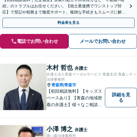
続」のトラブルはお任せください。【他士業連携でワンストップ対
応】で登記や税務まで徹底サポート。複雑な手続きもスムーズに解決
へ導きます。【WEB面談可】【出張相談も対応】
料金表を見る
電話でお問い合わせ
メールでお問い合わせ
木村 哲也
弁護士
弁護士法人青森リーガルサービス 青森支店 青森シティ
法律事務所
青森県
青森市
|
【初回相談無料】【キッズス
詳細を見
ペースあり】【青森の地域密
る
着の弁護士】様々なご相談・
ご依頼案件に迅速・丁寧に対
応いたします。
小澤 博之
弁護士
青い森法律事務所