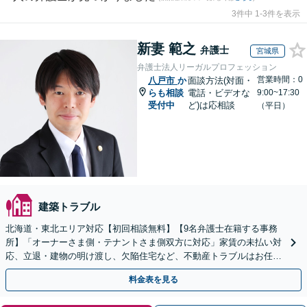
3件中 1-3件を表示
新妻 範之
弁護士
宮城県
弁護士法人リーガルプロフェッション
営業時間：0
八戸市
か
面談方法(対面・
らも相談
電話・ビデオな
9:00~17:30
受付中
ど)は応相談
（平日）
建築トラブル
北海道・東北エリア対応【初回相談無料】【9名弁護士在籍する事務
所】「オーナーさま側・テナントさま側双方に対応」家賃の未払い対
応、立退・建物の明け渡し、欠陥住宅など、不動産トラブルはお任せ
ください「早期相談で損失を最小限に」
料金表を見る