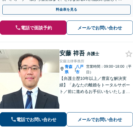
い弁護士が対応します。ＷＥＢ面談可。
料金表を見る
電話で面談予約
メールでお問い合わせ
安藤 祥吾
弁護士
安藤法律事務所
青森
八戸
営業時間：09:00~18:00（平
|
県
市
日）
【弁護士歴10年以上／豊富な解決実
績】「あなたの離婚をトータルサポー
ト／前に進めるお手伝いをいたしま
す」財産分与／親権／養育費／面会交
流／婚姻費用「相続人調査から協議・
調停の対応まで、すべてお任せくださ
い」【秘密厳守】【休日・夜間相談あ
電話でお問い合わせ
メールでお問い合わせ
り】