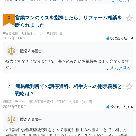
請求と言い得るので、追加工事代金については10万円（2.5万×4人）し
か支払う意向がない旨を伝えて、減額の交渉をすべきでしょう。 相手
方の立場としても、裁判を起こす時間や労力、経済的コストその他裁
3
営業マンのミスを指摘したら、リフォーム相談を
判が終わるまでキャッシュが入ってこないことなどがネックになり得
断られました。
るでしょうから、減額に応じてくる可能性は大いにあるかと思いま
#名誉毀損
#建築トラブル
#誹謗中傷
す。
2022年11月25日
役にたった
4
匿名A
弁護士
残念ですがそうなりますね。 書き込みたいお気持ちはよく分かります
が。
4
簡易裁判所での調停資料、相手方への開示義務と
戦略は？
#建築トラブル
#契約不適合責任
#住民・入居者・買主側
2026年7月5日
役にたった
5
匿名A
弁護士
> 1.詳細な経緯整理資料をすべて事前に相手方へ渡すことで、相手方
が調停までに対策を講じるリスクについて、先生はどのようにお考え