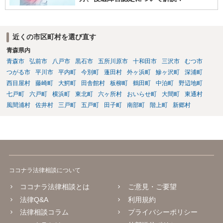
近くの市区町村を選び直す
青森県内
青森市
弘前市
八戸市
黒石市
五所川原市
十和田市
三沢市
むつ市
つがる市
平川市
平内町
今別町
蓬田村
外ヶ浜町
鰺ヶ沢町
深浦町
西目屋村
藤崎町
大鰐町
田舎館村
板柳町
鶴田町
中泊町
野辺地町
七戸町
六戸町
横浜町
東北町
六ヶ所村
おいらせ町
大間町
東通村
風間浦村
佐井村
三戸町
五戸町
田子町
南部町
階上町
新郷村
ココナラ法律相談について
ココナラ法律相談とは
ご意見・ご要望
法律Q&A
利用規約
法律相談コラム
プライバシーポリシー