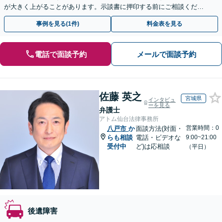
が大きく上がることがあります。示談書に押印する前にご相談くださ
い。【全国オンライン対応】【無料駐車場あり】
事例を見る(1件)
料金表を見る
電話で面談予約
メールで面談予約
佐藤 英之
宮城県
インタビュ
ーを見る
弁護士
アトム仙台法律事務所
営業時間：0
八戸市
か
面談方法(対面・
らも相談
電話・ビデオな
9:00~21:00
受付中
ど)は応相談
（平日）
後遺障害