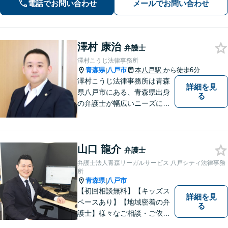
い」【秘密厳守】【休日・夜間相談あ
電話でお問い合わせ
メールでお問い合わせ
り】
澤村 康治
弁護士
澤村こうじ法律事務所
青森県
八戸市
本八戸駅
から徒歩6分
|
澤村こうじ法律事務所は青森
詳細を見
県八戸市にある、青森県出身
る
の弁護士が幅広いニーズにお
応えするアットホームな法律
事務所です。
山口 龍介
弁護士
弁護士法人青森リーガルサービス 八戸シティ法律事務
所
青森県
八戸市
|
【初回相談無料】【キッズス
詳細を見
ペースあり】【地域密着の弁
る
護士】様々なご相談・ご依頼
案件に迅速・丁寧に対応いた