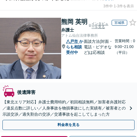
3件中 1-3件を表示
熊岡 英明
宮城県
インタビュ
ーを見る
弁護士
アトム仙台法律事務所
営業時間：0
八戸市
か
面談方法(対面・
らも相談
電話・ビデオな
9:00~21:00
受付中
ど)は応相談
（平日）
後遺障害
【東北エリア対応】弁護士費用特約／初回相談無料／加害者弁護対応
／違反点数に詳しい／人身事故を物損事故にした実績有／被害者との
示談交渉／過失割合の交渉／交通事故を起こしてしまった方
料金表を見る