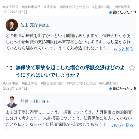
ているがが定かではありませんが、昨年４月から既に１年半年程度経
#後遺障害
#自動車事故
#被害者
#保険会社との交渉
#慰謝料増額
#後遺障害
過しており、時効なども意識しながら対応をしておきたいところで
2022年6月6日
役にたった
3
す。 待っていても事態が打開しない可能性もあるため、依頼の対応が
可能な弁護士に個別に問い合わせ、上記の方法等を参考に進め方を相
佐山 亮介
弁護士
談してみるのが望ましいかもしれません。
どの期間治療費を出すか、という問題はありますが、保険会社からあ
なたへの治療費の支払期限は本来存在しないはずです。もし急かされ
ているなら騙されています。うまく丸め込まれないようご注意下さ
い。 診療内科の費用を払ってもらえるかどうかは絶対の保証はありま
せんが、受診したならば提出すべきです。
10
無保険で事故を起こした場合の示談交渉はどのよ
うにすればいいでしょうか？
#人身事故
#後遺障害
#損害賠償増額
#解決に向けた示談
#慰謝料増額
2020年2月4日
役にたった
5
前原 一輝
弁護士
まずは丁寧に謝罪しましょう。 損害については、人身損害と物的損害
に分けて考えます。 人身損害については、任意保険に加入していない
ことを伝え、なるべく自賠責保険から請求してもらうようお願いして
ください。 また、治療については、健康保険を使ってもらうようにお
願いしてください。 物的損害については、請求の根拠を精査する必要