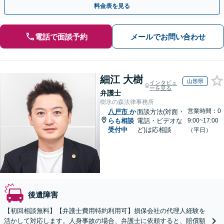
料金表を見る
電話で面談予約
メールでお問い合わせ
細江 大樹
山形県
インタビュ
ーを見る
弁護士
樹氷の森法律事務所
営業時間：0
八戸市
か
面談方法(対面・
らも相談
電話・ビデオな
9:00~17:00
受付中
ど)は応相談
（平日）
後遺障害
【初回相談無料】【弁護士費用特約利用可】損保会社の代理人経験を
活かして対応します。人身事故の場合、弁護士に依頼すると、賠償額