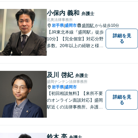
小保内 義和
弁護士
北奥法律事務所
岩手県
盛岡市
盛岡駅
から徒歩10分
|
【JR東北本線『盛岡駅』徒歩
詳細を見
10分】【完全個室】対応分野
る
多数。20年以上の経験と様々
な分野での膨大な実績を活か
し「貴方に会えて良かった」
と感じていただける最善の解
決を目指します。 お気軽にご
及川 啓紀
弁護士
お相談ください。
盛岡ナンテン法律事務所
岩手県
盛岡市
|
【初回相談無料】【来所不要
詳細を見
のオンライン面談対応】盛岡
る
駅近くの法律事務所。弁護士
歴10年以上、離婚問題・相
続・労働・刑事事件等幅広く
対応が可能です。可能な限り
専門用語は避け、依頼者様が
鈴木 亮
弁護士