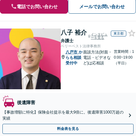
電話でお問い合わせ
メールでお問い合わせ
八子 裕介
東京都
インタビュ
ーを見る
弁護士
ベリーベスト法律事務所
営業時間：1
八戸市
か
面談方法(対面・
らも相談
電話・ビデオな
0:00~19:00
受付中
ど)は応相談
（平日）
後遺障害
【事故増額に特化】保険会社提示を最大9倍に。後遺障害1000万超の
実績
料金表を見る