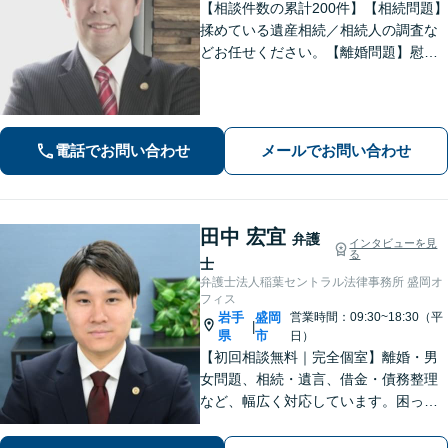
【相談件数の累計200件】【相続問題】
揉めている遺産相続／相続人の調査な
どお任せください。【離婚問題】慰謝
料請求を「したい側」「された側」に
対応します。交渉力と駆け引きで問題
解決へ【初回相談無料／当日・夜間も
相談可】
電話でお問い合わせ
メールでお問い合わせ
田中 宏宜
弁護
インタビューを見
る
士
弁護士法人稲葉セントラル法律事務所 盛岡オ
フィス
岩手
盛岡
営業時間：09:30~18:30（平
|
県
市
日）
【初回相談無料｜完全個室】離婚・男
女問題、相続・遺言、借金・債務整理
など、幅広く対応しています。困って
いる人に寄り添い、最も身近で助けら
れる弁護士を目指しています。お困り