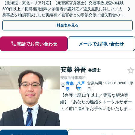
【北海道・東北エリア対応】【元警察官弁護士】交通事故捜査の経験
500件以上／初回相談無料／加害者弁護対応／違反点数に詳しい／人
身事故を物損事故にした実績有／被害者との示談交渉／過失割合の交
渉／弁護士費用特約／交通事故を起こしてしまった方／
料金表を見る
電話でお問い合わせ
メールでお問い合わせ
安藤 祥吾
弁護士
安藤法律事務所
青森
八戸
営業時間：09:00~18:00（平
|
県
市
日）
【弁護士歴10年以上／豊富な解決実
績】「あなたの離婚をトータルサポー
ト／前に進めるお手伝いをいたしま
す」財産分与／親権／養育費／面会交
流／婚姻費用「相続人調査から協議・
調停の対応まで、すべてお任せくださ