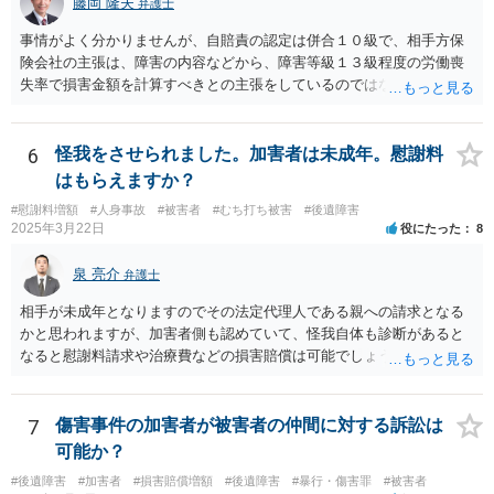
藤岡 隆夫
弁護士
事情がよく分かりませんが、自賠責の認定は併合１０級で、相手方保
険会社の主張は、障害の内容などから、障害等級１３級程度の労働喪
失率で損害金額を計算すべきとの主張をしているのではないでしょう
か。 こちらの弁護士の責任ではなく、相手保険会社の姿勢が原因です
ので、弁護士を交代しても状況は変わらないでしょう。今の弁護士と
十分に打ち合わせをすることが重要だと思います。
6
怪我をさせられました。加害者は未成年。慰謝料
はもらえますか？
#慰謝料増額
#人身事故
#被害者
#むち打ち被害
#後遺障害
2025年3月22日
役にたった
8
泉 亮介
弁護士
相手が未成年となりますのでその法定代理人である親への請求となる
かと思われますが、加害者側も認めていて、怪我自体も診断があると
なると慰謝料請求や治療費などの損害賠償は可能でしょう。 整骨院へ
の通院は医師からの指示がない場合は治療に必要な通院と評価されな
い場合が多いです。 また、保険会社から提案される金額は低めに出さ
れることも多いため、その交渉のために弁護士を入れるということも
7
傷害事件の加害者が被害者の仲間に対する訴訟は
考えられるかと思われます。
可能か？
#後遺障害
#加害者
#損害賠償増額
#後遺障害
#暴行・傷害罪
#被害者