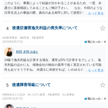
このように、事案によって結論が分かれることがあるため、一度、弁
護士に直接相談してみることもご検討下さい。 なお、今回のような
日常生活上の事故の際、責任のある相手に対して損害賠償請求する際
の弁護士費用がご加入の保険から出る特約が付いている場合がありま
す（ご自宅の火災保険や自動車の任意保険等を確認してみて下さい。
加入したつもりがなくても、確認してみたら付いていたということが
4
後遺症傷害逸失利益の喪失率について
ありますので）。
#自動車事故
#被害者
#後遺障害
2025年8月27日
役にたった
4
和田 史郎
弁護士
14級で逸失利益を計算する場合、通常は5%で計算するでしょう。 逸
失利益のほかにも、保険会社の独自の基準で低く算定されている可能
性もありそうですね。 弁護士に依頼すれば、いわゆる裁判基準程度の
増額が期待できると思います。
5
後遺障害等級について
#保険会社との交渉
#むち打ち被害
#後遺障害
#人身事故
2020年10月7日
役にたった
4