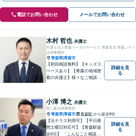
電話でお問い合わせ
メールでお問い合わせ
木村 哲也
弁護士
弁護士法人青森リーガルサービス 青森支店 青森シティ
法律事務所
青森県
青森市
|
【初回相談無料】【キッズス
詳細を見
ペースあり】【青森の地域密
る
着の弁護士】様々なご相談・
ご依頼案件に迅速・丁寧に対
応いたします。
小澤 博之
弁護士
青い森法律事務所
青森県
青森市
青森駅
から徒歩8分
|
【法テラス利用可】【平日夜
詳細を見
間土曜日対応可】【青森駅徒
る
歩8分】 「こんなこと相談し