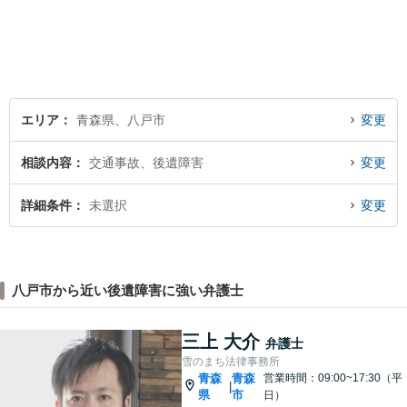
します。お困りの方はぜひご
相談ください。
エリア
青森県、八戸市
変更
相談内容
交通事故、後遺障害
変更
詳細条件
未選択
変更
八戸市から近い後遺障害に強い弁護士
三上 大介
弁護士
雪のまち法律事務所
青森
青森
営業時間：09:00~17:30（平
|
県
市
日）