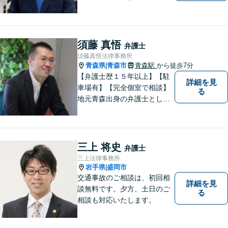
ていいのだろうか」とお思い
の方、大丈夫です。どのよう
なお悩みでもご相談くださ
い。 皆様が抱えている問題に
須藤 真悟
弁護士
真摯に向き合い、ともに解決
須藤真悟法律事務所
いたします。
青森県
青森市
青森駅
から徒歩7分
|
【弁護士歴１５年以上】【駐
詳細を見
車場有】【完全個室で相談】
る
地元青森出身の弁護士とし
て、相談にお越しくださった
方々が、平穏な日常を取り戻
すことができるように、迅速
に、そして真剣に取り組みま
三上 将史
弁護士
す。皆様が安心して相談でき
三上法律事務所
るような雰囲気づくりを行な
岩手県
盛岡市
|
っています。
交通事故のご相談は、初回相
詳細を見
談無料です。夕方、土日のご
る
相談も対応いたします。