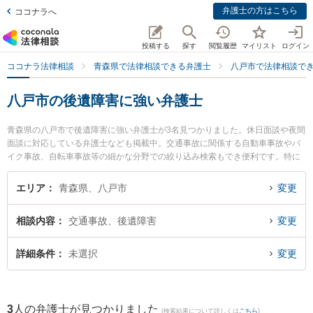
弁護士の方はこちら
ココナラへ
投稿する
探す
閲覧履歴
マイリスト
ログイン
ココナラ法律相談
青森県で法律相談できる弁護士
八戸市で法律相談で
八戸市の後遺障害に強い弁護士
青森県の八戸市で後遺障害に強い弁護士が3名見つかりました。休日面談や夜間
面談に対応している弁護士なども掲載中。交通事故に関係する自動車事故やバ
イク事故、自転車事故等の細かな分野での絞り込み検索もでき便利です。特に
安藤法律事務所の安藤 祥吾弁護士や澤村こうじ法律事務所の澤村 康治弁護士、
弁護士法人青森リーガルサービス 八戸シティ法律事務所の山口 龍介弁護士のプ
エリア
青森県、八戸市
変更
ロフィール情報や弁護士費用、強みなどが注目されています。『八戸市で土日
や夜間に発生した後遺障害のトラブルを今すぐに弁護士に相談したい』『後遺
相談内容
交通事故、後遺障害
変更
障害のトラブル解決の実績豊富な近くの弁護士を検索したい』『初回相談無料
で後遺障害を法律相談できる八戸市内の弁護士に相談予約したい』などでお困
りの相談者さんにおすすめです。
詳細条件
未選択
変更
3
人の弁護士が見つかりました
(検索結果について詳しくは
こちら
)