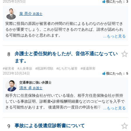
2025年3月5日
役にたった
3
泉 亮介
弁護士
実際に怪我の原因が被害者の仲間の行動によるものなのかが証明でき
るかが重要でしょう。これが証明できるのであれば、請求が認められ
る可能性はあるかと思われます。
8
弁護士と委任契約をしたが、音信不通になってい
ます。
#被害者
#人身事故
#慰謝料増額
#むち打ち被害
#後遺障害
2023年10月24日
役にたった
5
交通事故に強い弁護士
清水 卓
弁護士
相手方に任意保険会社が付いている場合、相手方任意保険会社が所持
している事故証明、診断書•診療報酬明細書などのコピーなどを入手で
きる可能性があります。 後遺障害の一度目の申請を相手方任意保険会
社を通じて行なっている場合（事前認定）、後遺障害診断書や認定結
果と認定理由書も相手方任意保険会社から入手できる可能性がありま
す。 これらが難しくても、通院していた病院のカルテを取り付けるこ
9
事故による後遺症診断書について
と等で代替が可能な場合もあります。 事故からどの程度期間が経過し