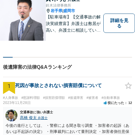
理解しやすい対応を心がけて
鈴木法律事務所
います。【土日祝・時間外対
岩手県
盛岡市
|
応可】
【駐車場有】【交通事故の解
詳細を見
決実績豊富】弁護士は敷居が
る
高い、弁護士に相談していい
ことなのかわからないという
思いをお持ちの方にも、気軽
に相談していただける弁護士
を目指しています。どんなこ
とでもお気軽にご相談くださ
後遺障害の法律Q&Aランキング
い。
1
死因が事故とされない損害賠償について
#人身事故
#慰謝料増額
#損害賠償増額
#後遺障害
#被害者
#自動車事故
2023年11月28日
役にたった
12
交通事故に強い弁護士
髙橋 俊太
弁護士
今後の進行としては、 ・警察による聞き取り調査 ・加害者の起訴（あ
るいは不起訴の決定） ・刑事裁判において量刑決定 ・加害者側任意保