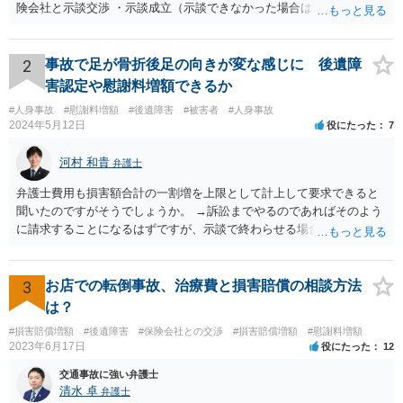
険会社と示談交渉 ・示談成立（示談できなかった場合は裁判） となり
ます。なお、警察では、お母様の生前のご様子やご遺族の被害感情、
加害者に対する処罰感情など尋ねられるはずですので、率直にお答え
になるとよいと思います。
2
事故で足が骨折後足の向きが変な感じに 後遺障
害認定や慰謝料増額できるか
#人身事故
#慰謝料増額
#後遺障害
#被害者
#人身事故
2024年5月12日
役にたった
7
河村 和貴
弁護士
弁護士費用も損害額合計の一割増を上限として計上して要求できると
聞いたのですがそうでしょうか。 →訴訟までやるのであればそのよう
に請求することになるはずですが、示談で終わらせる場合には、そこ
は譲歩させられることが多いように思います。 LAC基準の弁護士さん
ならほとんど充足できるか多くが返ってくるイメージなので頼むのも
いいかなと思うのですが。 →LAC基準でもそうかもしれませんし、交
3
お店での転倒事故、治療費と損害賠償の相談方法
通事故事案ではより定額の費用としている法律事務所も多いように思
は？
います。費用面も含めて、弁護士さんを検討してみるとよいかもしれ
#損害賠償増額
#後遺障害
#保険会社との交渉
#損害賠償増額
#慰謝料増額
ませんね。 かなり具体的な話も多くなっているので、法律事務所に問
2023年6月17日
役にたった
12
い合わせてみるとよいと思います。
交通事故に強い弁護士
清水 卓
弁護士