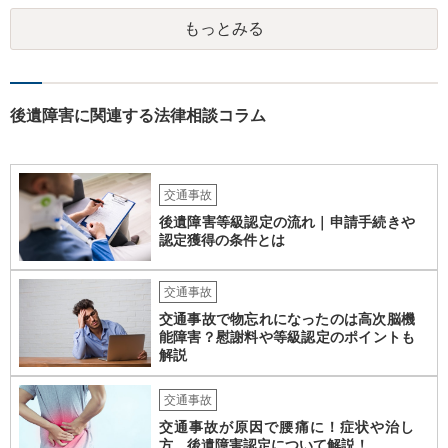
があり、写真や見積書を送ってもらい、請求金額が正当化をちゃんと
もっとみる
チェックする必要があります。 相談者様の資力がどれだけあるのかは
分かりませんが、資力に応じた対応をして行くほかありません。 訴訟
にならないようにするには、被害者の納得するような金額を提示する
しかありません。ご相談者様の誠意が伝わっているかや、 被害者のキ
ャラクターの問題もあるので、どうすればよいのかという正解はあり
後遺障害に関連する法律相談コラム
ません。どのように対応しても、訴訟に持っていく人もいます。 一人
で交渉をすることは相当大変だと思うので、弁護士に面談のうえ、場
合によっては交渉を任せた方がいいかもしれません。
交通事故
後遺障害等級認定の流れ｜申請手続きや
認定獲得の条件とは
交通事故
交通事故で物忘れになったのは高次脳機
能障害？慰謝料や等級認定のポイントも
解説
交通事故
交通事故が原因で腰痛に！症状や治し
方、後遺障害認定について解説！