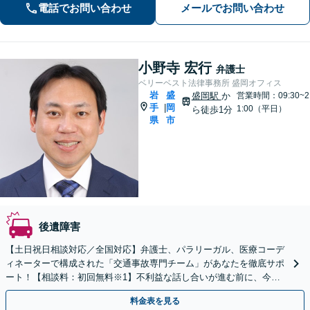
電話でお問い合わせ
メールでお問い合わせ
の際はおひとりで悩まず、お気軽にご
連絡ください。【WEB面談可】
小野寺 宏行
弁護士
ベリーベスト法律事務所 盛岡オフィス
岩
盛
盛岡駅
か
営業時間：09:30~2
手
岡
|
1:00（平日）
ら徒歩1分
県
市
後遺障害
【土日祝日相談対応／全国対応】弁護士、パラリーガル、医療コーデ
ィネーターで構成された「交通事故専門チーム」があなたを徹底サポ
ート！【相談料：初回無料※1】不利益な話し合いが進む前に、今す
ぐ相談！
料金表を見る