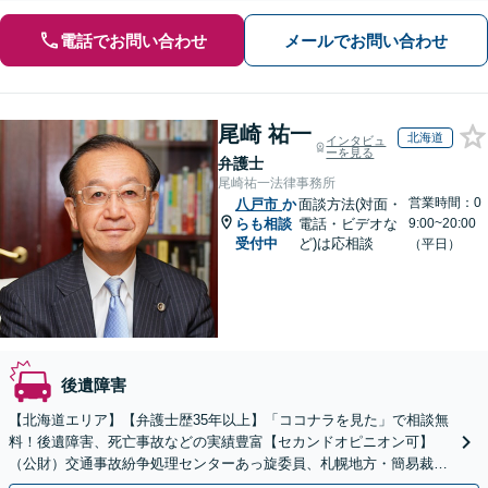
電話でお問い合わせ
メールでお問い合わせ
尾崎 祐一
北海道
インタビュ
ーを見る
弁護士
尾崎祐一法律事務所
営業時間：0
八戸市
か
面談方法(対面・
らも相談
電話・ビデオな
9:00~20:00
受付中
ど)は応相談
（平日）
後遺障害
【北海道エリア】【弁護士歴35年以上】「ココナラを見た」で相談無
料！後遺障害、死亡事故などの実績豊富【セカンドオピニオン可】
（公財）交通事故紛争処理センターあっ旋委員、札幌地方・簡易裁判
所調停委員の経験あり