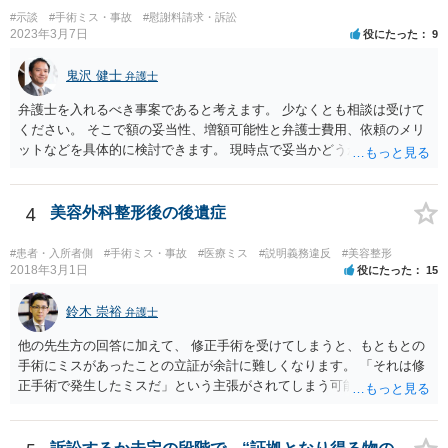
したこと 「せいで」と強調した点が，内藤先生のご指摘なさる「相当
#示談
#手術ミス・事故
#慰謝料請求・訴訟
因果関係」です。 手術のミスと関係のないことまでは責任追及ができ
2023年3月7日
役にたった
9
ないということです。 手術のミスの結果，手術前と比べて見た目が著
しく悪くなってしまったとか， 手術のミスの結果，入院期間が延びて
鬼沢 健士
弁護士
しまったとかいう事情があれば， 追加請求が可能な余地があります。
ただし，手術代の返金に応じた際に「これ以上金銭の請求はしませ
弁護士を入れるべき事案であると考えます。 少なくとも相談は受けて
ん」という趣旨の合意をしてしまっていると， 上記の請求は，基本的
ください。 そこで額の妥当性、増額可能性と弁護士費用、依頼のメリ
には困難となります。
ットなどを具体的に検討できます。 現時点で妥当かどうかを即断する
ことを避けた方がいいです。
4
美容外科整形後の後遺症
#患者・入所者側
#手術ミス・事故
#医療ミス
#説明義務違反
#美容整形
2018年3月1日
役にたった
15
鈴木 崇裕
弁護士
他の先生方の回答に加えて、 修正手術を受けてしまうと、もともとの
手術にミスがあったことの立証が余計に難しくなります。 「それは修
正手術で発生したミスだ」という主張がされてしまう可能性があるか
らです。 心身の苦痛はあるでしょうけれども、損害賠償請求などをご
検討なさっているのであれば、修正手術を受けるまえに弁護士に相談
して対応を決めることを強くお勧めいたします。