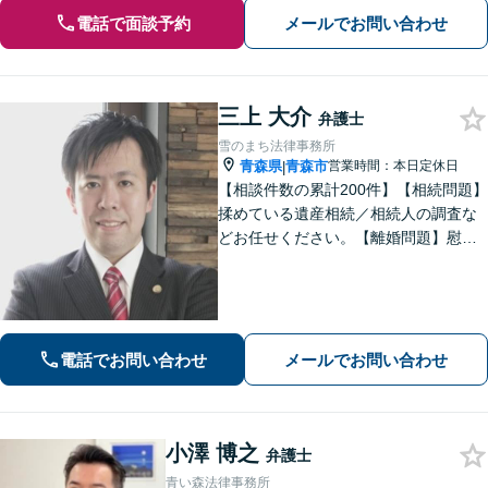
電話で面談予約
メールでお問い合わせ
三上 大介
弁護士
雪のまち法律事務所
青森県
青森市
営業時間：本日定休日
|
【相談件数の累計200件】【相続問題】
揉めている遺産相続／相続人の調査な
どお任せください。【離婚問題】慰謝
料請求を「したい側」「された側」に
対応します。交渉力と駆け引きで問題
解決へ【初回相談無料／当日・夜間も
相談可】
電話でお問い合わせ
メールでお問い合わせ
小澤 博之
弁護士
青い森法律事務所