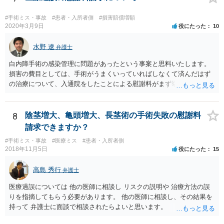
対応が必要になってくるかと存じます。
#手術ミス・事故
#患者・入所者側
#損害賠償増額
2020年3月9日
役にたった
10
水野 遼
弁護士
白内障手術の感染管理に問題があったという事案と思料いたします。
損害の費目としては、手術がうまくいっていればしなくて済んだはず
の治療について、入通院をしたことによる慰謝料がまず挙げられ、こ
れは入通院の期間に応じて決まります。 また、視力低下などの後遺症
が残った場合には、後遺症についての慰謝料や、逸失利益なども請求
の対象になってきます。 あくまでケースバイケースなので、今回の事
8
陰茎増大、亀頭増大、長茎術の手術失敗の慰謝料
案に必ずしも当てはまるものとは言い切れませんが、過去の裁判例を
請求できますか？
見ると、白内障の手術に失敗して片目の視力がほぼ失われたような事
#手術ミス・事故
#医療ミス
#患者・入所者側
案の場合、800万円程度の慰謝料が認められた事案もあります。 医療
2018年11月5日
役にたった
15
事故の場合、相手が保険を使った対応になることが多いため、交渉を
円滑に進めるためには早期に弁護士委任された方がよいのではないか
高島 秀行
弁護士
と思います。
医療過誤については 他の医師に相談し リスクの説明や 治療方法の誤
りを指摘してもらう必要があります。 他の医師に相談し、その結果を
持って 弁護士に面談で相談されたらよいと思います。