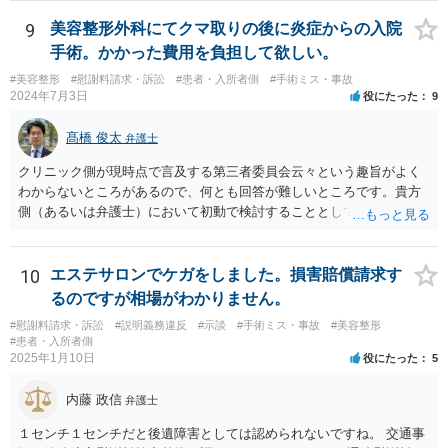
9
美容整形外科にてクマ取りの後に炎症からの入院
手術。かかった費用を負担して欲しい。
#美容整形
#慰謝料請求・訴訟
#患者・入所者側
#手術ミス・事故
2024年7月3日
役にたった
9
髙橋 俊太
弁護士
クリニック側が現時点で言及する第三者委員会云々という趣旨がよく
わからないところがあるので、何とも回答が難しいところです。貴方
側（あるいは弁護士）において初動で検討することとしては、クリニ
ックから診療記録の入手をすること、緊急入院先の診断内容の確認や
医師意見聴取などが考えられるかと思います。それらを踏まえてクリ
ニック側の過失を肯定できそうであれば、クリニックに対して具体的
10
エステサロンでケガをしました。損害賠償請求す
に損害賠償請求をしていくことになります。
るのですが相場がわかりません。
#慰謝料請求・訴訟
#説明義務違反
#示談
#手術ミス・事故
#美容整形
#患者・入所者側
2025年1月10日
役にたった
5
内藤 政信
弁護士
１センチ１センチだと後遺障害としては認められないですね。 交通事