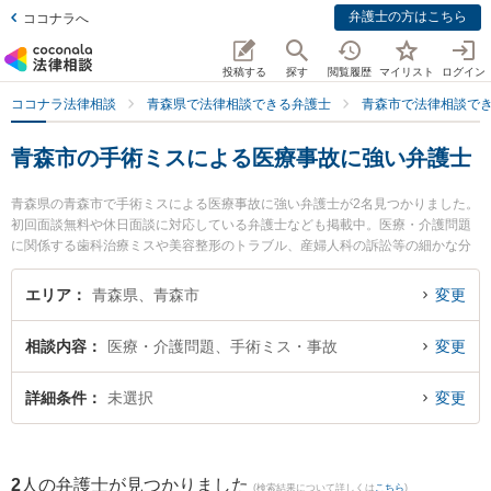
弁護士の方はこちら
ココナラへ
投稿する
探す
閲覧履歴
マイリスト
ログイン
ココナラ法律相談
青森県で法律相談できる弁護士
青森市で法律相談で
青森市の手術ミスによる医療事故に強い弁護士
青森県の青森市で手術ミスによる医療事故に強い弁護士が2名見つかりました。
初回面談無料や休日面談に対応している弁護士なども掲載中。医療・介護問題
に関係する歯科治療ミスや美容整形のトラブル、産婦人科の訴訟等の細かな分
野での絞り込み検索もでき便利です。特に雪のまち法律事務所の三上 大介弁護
士や青い森法律事務所の小澤 博之弁護士のプロフィール情報や弁護士費用、強
エリア
青森県、青森市
変更
みなどが注目されています。『青森市で土日や夜間に発生した手術ミスによる
医療事故のトラブルを今すぐに弁護士に相談したい』『手術ミスによる医療事
相談内容
医療・介護問題、手術ミス・事故
変更
故のトラブル解決の実績豊富な近くの弁護士を検索したい』『初回相談無料で
手術ミスによる医療事故を法律相談できる青森市内の弁護士に相談予約した
い』などでお困りの相談者さんにおすすめです。
詳細条件
未選択
変更
2
人の弁護士が見つかりました
(検索結果について詳しくは
こちら
)