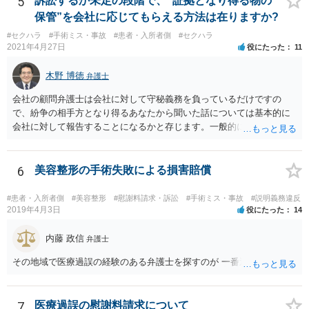
5
訴訟するか未定の段階で、“証拠となり得る物の
保管”を会社に応じてもらえる方法は在りますか?
#セクハラ
#手術ミス・事故
#患者・入所者側
#セクハラ
2021年4月27日
役にたった
11
木野 博徳
弁護士
会社の顧問弁護士は会社に対して守秘義務を負っているだけですの
で、紛争の相手方となり得るあなたから聞いた話については基本的に
会社に対して報告することになるかと存じます。一般的に弁護士かぎ
りの話にしてほしいという相手方の要望を受け容れることは状況によ
ってはあるかもしれませんが、相手方に誤解を与える可能性があり、
利益相反の問題が生じうるのでそういった要請は拒絶する場合が大半
6
美容整形の手術失敗による損害賠償
でしょうし、とりわけ今回の状況において弁護士かぎりの話にしてほ
しいという要望を受け容れる弁護士はほとんどいないと思います。 会
#患者・入所者側
#美容整形
#慰謝料請求・訴訟
#手術ミス・事故
#説明義務違反
社内の部署に相談した場合についても通常は会社内で情報共有が図ら
2019年4月3日
役にたった
14
れるでしょうから、結局のところ、関係資料等をまとめて一度弁護士
に相談した上で、事案の見通し等を示してもらい、訴訟するかどうか
内藤 政信
弁護士
を早急に決断された方が良いかと存じます。訴訟提起を選択される場
その地域で医療過誤の経験のある弁護士を探すのが 一番近道だね。
合は、通常、会社が隠蔽のため過去の記録を廃棄すること等を防ぐた
め、弁護士と相談の上、訴え提起前の証拠保全の要否等を検討するこ
とになります。 いずれにせよ、あなたの動きを悟られた場合、少なく
7
医療過誤の慰謝料請求について
とも一般論としては会社が隠蔽工作を行う可能性があるため、慎重な