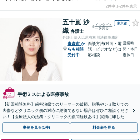
2件中 1-2件を表示
五十嵐 沙
東京都
インタビュ
ーを見る
織
弁護士
弁護士法人広尾有栖川法律事務所
営業時
青森市
か
面談方法(対面・電
らも相談
話・ビデオなど)は
間：本日
受付中
応相談
定休日
手術ミスによる医療事故
【初回相談無料】歯科治療でのリーマーの破損、脱毛やシミ取りでの
火傷などクリニック側の対応に納得できない場合はぜひご相談くださ
い！【医療法人の法務・クリニックの顧問経験あり】実情に即したア
ドバイスで、納得のできるトラブルの解決を目指します。
事例を見る(1件)
料金表を見る