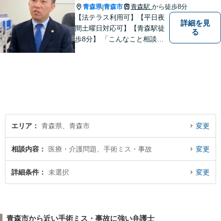
青森県
青森市
青森駅
から徒歩8分
|
【法テラス利用可】【平日夜
詳細を見
間土曜日対応可】【青森駅徒
る
歩8分】 「こんなこと相談し
ていいのだろうか」とお思い
の方、大丈夫です。どのよう
なお悩みでもご相談くださ
い。 皆様が抱えている問題に
真摯に向き合い、ともに解決
いたします。
エリア
青森県、青森市
変更
相談内容
医療・介護問題、手術ミス・事故
変更
詳細条件
未選択
変更
青森市から近い手術ミス・事故に強い弁護士