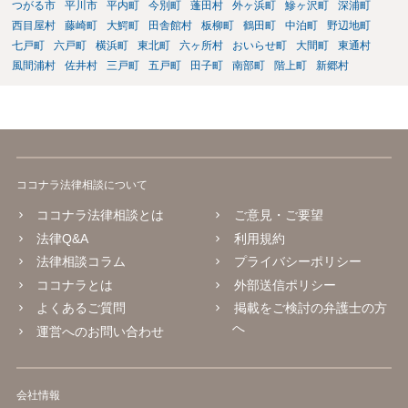
つがる市
平川市
平内町
今別町
蓬田村
外ヶ浜町
鰺ヶ沢町
深浦町
西目屋村
藤崎町
大鰐町
田舎館村
板柳町
鶴田町
中泊町
野辺地町
七戸町
六戸町
横浜町
東北町
六ヶ所村
おいらせ町
大間町
東通村
風間浦村
佐井村
三戸町
五戸町
田子町
南部町
階上町
新郷村
ココナラ法律相談について
ココナラ法律相談とは
ご意見・ご要望
法律Q&A
利用規約
法律相談コラム
プライバシーポリシー
ココナラとは
外部送信ポリシー
よくあるご質問
掲載をご検討の弁護士の方
へ
運営へのお問い合わせ
会社情報