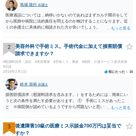
馬場 龍行
弁護士
医療過誤については，納得いかないのであればまずカルテ開示をして
から医師や病院に法的責任を問えるのか検討することになります。近
くの弁護士に具体的に相談された方が良いでしょう。
2
美容外科で手術ミス。手術代金に加えて損害賠償
請求できますか？
#慰謝料請求・訴訟
#美容整形
#手術ミス・事故
#病院・介護サービス提供者側
#示談
2018年2月1日
役にたった
16
鈴木 崇裕
弁護士
損害賠償請求（慰謝料請求を含みます。）をするためには，簡単にい
うと次の条件を満たす必要があります。 ① 手術にミスがあったこ
と ※病院側が認めているようですから問題ないと思います。 ② 手
術のミスの「せいで」仕事を休まなければならなくなったこと ③ 手
術のミスの「せいで」マスクが外せなくなったこと ④ 仕事を休まな
ければならなくなった「せいで」休業損害が発生したこと ⑤ マスク
3
後遺障害10級の医療ミス示談金700万円は妥当で
を外せなくなった「せいで」経済的に評価できる精神的な損害が発生
すか？