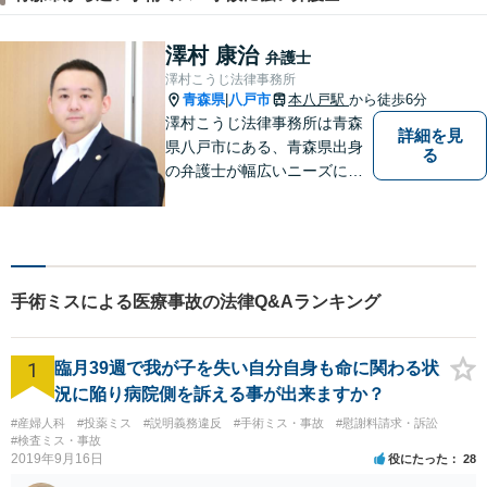
澤村 康治
弁護士
澤村こうじ法律事務所
青森県
八戸市
本八戸駅
から徒歩6分
|
澤村こうじ法律事務所は青森
詳細を見
県八戸市にある、青森県出身
る
の弁護士が幅広いニーズにお
応えするアットホームな法律
事務所です。
手術ミスによる医療事故の法律Q&Aランキング
1
臨月39週で我が子を失い自分自身も命に関わる状
況に陥り病院側を訴える事が出来ますか？
#産婦人科
#投薬ミス
#説明義務違反
#手術ミス・事故
#慰謝料請求・訴訟
#検査ミス・事故
2019年9月16日
役にたった
28