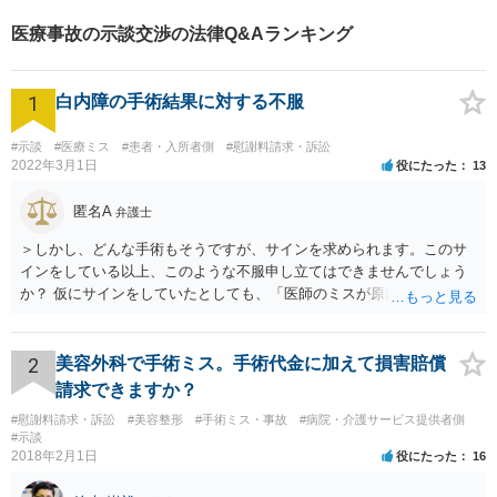
医療事故の示談交渉の法律Q&Aランキング
1
白内障の手術結果に対する不服
#示談
#医療ミス
#患者・入所者側
#慰謝料請求・訴訟
2022年3月1日
役にたった
13
匿名A
弁護士
＞しかし、どんな手術もそうですが、サインを求められます。このサ
インをしている以上、このような不服申し立てはできませんでしょう
か？ 仮にサインをしていたとしても、「医師のミスが原因で老眼がひ
どくなったといえるような場合」や「白内障の手術の合併症として老
眼が悪化することがあるにもかかわらず、全く説明されなかったよう
な場合」には、請求することは可能です。
2
美容外科で手術ミス。手術代金に加えて損害賠償
請求できますか？
#慰謝料請求・訴訟
#美容整形
#手術ミス・事故
#病院・介護サービス提供者側
#示談
2018年2月1日
役にたった
16