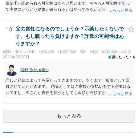
償請求が認められる可能性はあると思います。もちろん可能性であっ
て実際にどういう結果が得られるかはやってみないと分かりません
が。 損害としては、その過失によって生じた症状の治療にかかった治
療費や精神的苦痛を受けた分の慰謝料や仕事に影響があれば休業損害
などが考えられます。 頑張ってください。
10
父の責任になるのでしょうか？示談したくないで
す、もし戦ったら負けますか？詐欺の可能性はあ
りますか？
#恐喝・脅迫への対応
#示談交渉
#慰謝料請求・訴訟
#示談
#高額請求への対応
2023年2月20日
役にたった
6
俣野 政紀
弁護士
詳しい経緯によっても変わってきますので、あくまで一般論として回
答させていただきます。 結論としてはご家族が支払いをする必要はな
いですし、弟さんが責任を負うとしても金額が高額すぎます。 仮に弟
さんが施設を中傷する発言をし、他の入所者が退所していたことが事
実だとしても責任を負うのは弟さんです。弟さんの詳しいご状況は分
かりませんが、現在お仕事をされて一人暮らしもできているというこ
もっとみる
とですから、自立施設にいたからといって責任無能力者ということに
はなりません。また、お父様が施設に入所させたことと今回の争いと
の間の相当因果関係（関連性）が不明です。 金額としても法外であ
り、弁護士がそのような見解を述べたかは疑問です。「時間もあまり