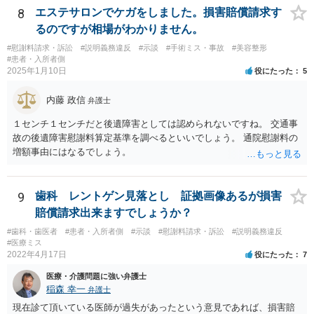
8
エステサロンでケガをしました。損害賠償請求す
るのですが相場がわかりません。
#慰謝料請求・訴訟
#説明義務違反
#示談
#手術ミス・事故
#美容整形
#患者・入所者側
2025年1月10日
役にたった
5
内藤 政信
弁護士
１センチ１センチだと後遺障害としては認められないですね。 交通事
故の後遺障害慰謝料算定基準を調べるといいでしょう。 通院慰謝料の
増額事由にはなるでしょう。
9
歯科 レントゲン見落とし 証拠画像あるが損害
賠償請求出来ますでしょうか？
#歯科・歯医者
#患者・入所者側
#示談
#慰謝料請求・訴訟
#説明義務違反
#医療ミス
2022年4月17日
役にたった
7
医療・介護問題に強い弁護士
稲森 幸一
弁護士
現在診て頂いている医師が過失があったという意見であれば、損害賠