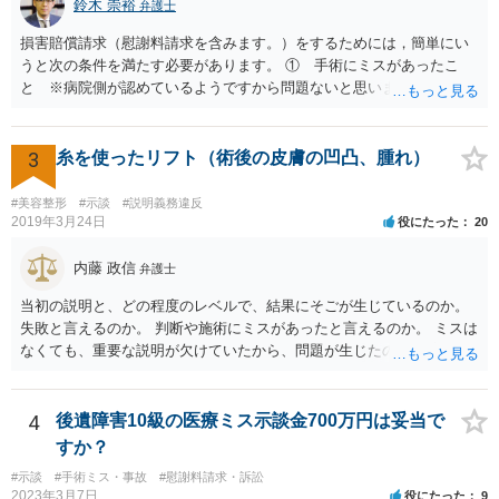
鈴木 崇裕
弁護士
損害賠償請求（慰謝料請求を含みます。）をするためには，簡単にい
うと次の条件を満たす必要があります。 ① 手術にミスがあったこ
と ※病院側が認めているようですから問題ないと思います。 ② 手
術のミスの「せいで」仕事を休まなければならなくなったこと ③ 手
術のミスの「せいで」マスクが外せなくなったこと ④ 仕事を休まな
ければならなくなった「せいで」休業損害が発生したこと ⑤ マスク
3
糸を使ったリフト（術後の皮膚の凹凸、腫れ）
を外せなくなった「せいで」経済的に評価できる精神的な損害が発生
したこと 「せいで」と強調した点が，内藤先生のご指摘なさる「相当
#美容整形
#示談
#説明義務違反
因果関係」です。 手術のミスと関係のないことまでは責任追及ができ
2019年3月24日
役にたった
20
ないということです。 手術のミスの結果，手術前と比べて見た目が著
しく悪くなってしまったとか， 手術のミスの結果，入院期間が延びて
内藤 政信
弁護士
しまったとかいう事情があれば， 追加請求が可能な余地があります。
当初の説明と、どの程度のレベルで、結果にそごが生じているのか。
ただし，手術代の返金に応じた際に「これ以上金銭の請求はしませ
失敗と言えるのか。 判断や施術にミスがあったと言えるのか。 ミスは
ん」という趣旨の合意をしてしまっていると， 上記の請求は，基本的
なくても、重要な説明が欠けていたから、問題が生じたのか。 美容整
には困難となります。
形にある程度通じてる弁護士を探せるかどうか。
4
後遺障害10級の医療ミス示談金700万円は妥当で
すか？
#示談
#手術ミス・事故
#慰謝料請求・訴訟
2023年3月7日
役にたった
9