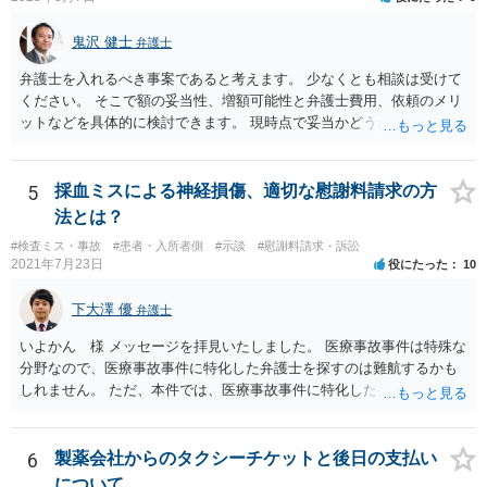
鬼沢 健士
弁護士
弁護士を入れるべき事案であると考えます。 少なくとも相談は受けて
ください。 そこで額の妥当性、増額可能性と弁護士費用、依頼のメリ
ットなどを具体的に検討できます。 現時点で妥当かどうかを即断する
ことを避けた方がいいです。
5
採血ミスによる神経損傷、適切な慰謝料請求の方
法とは？
#検査ミス・事故
#患者・入所者側
#示談
#慰謝料請求・訴訟
2021年7月23日
役にたった
10
下大澤 優
弁護士
いよかん 様 メッセージを拝見いたしました。 医療事故事件は特殊な
分野なので、医療事故事件に特化した弁護士を探すのは難航するかも
しれません。 ただ、本件では、医療事故事件に特化した弁護士でなく
とも対応は可能かと思われます。 医療事故事件で最も難しいのは医師
の過失（医療ミス）の立証なのですが、本件では過失自体には争いが
ないため、損害額の立証が主なポイントになります。 損害額に立証に
6
製薬会社からのタクシーチケットと後日の支払い
関しては、交通事故事件と同様の発想で考えればよいので、対応でき
について。