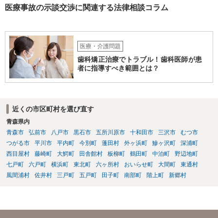
ない」として考える時間や弁護士に相談する時間を与えないことも怪
医療事故の示談交渉に関連する法律相談コラム
しいです。そもそも弟さんにそのような発言があったかも不明なた
め、弟さんの言動について証拠を開示してもらってください。もし相
手の言っている事実がなければ詐欺ですので警察にもご相談くださ
い。施設の方には、「こちらも弁護士に相談します」と告げ、支払い
医療・介護問題
はせず、弁護士にご相談されることをお勧めします。 ご参考になれば
歯科矯正治療でトラブル！歯科医師が患
幸いです。
者に指導すべき範囲とは？
近くの市区町村を選び直す
青森県内
青森市
弘前市
八戸市
黒石市
五所川原市
十和田市
三沢市
むつ市
つがる市
平川市
平内町
今別町
蓬田村
外ヶ浜町
鰺ヶ沢町
深浦町
西目屋村
藤崎町
大鰐町
田舎館村
板柳町
鶴田町
中泊町
野辺地町
七戸町
六戸町
横浜町
東北町
六ヶ所村
おいらせ町
大間町
東通村
風間浦村
佐井村
三戸町
五戸町
田子町
南部町
階上町
新郷村