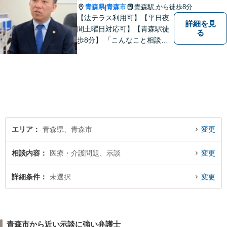
青森県
青森市
青森駅
から徒歩8分
|
【法テラス利用可】【平日夜
詳細を見
間土曜日対応可】【青森駅徒
る
歩8分】 「こんなこと相談し
ていいのだろうか」とお思い
の方、大丈夫です。どのよう
なお悩みでもご相談くださ
い。 皆様が抱えている問題に
真摯に向き合い、ともに解決
いたします。
エリア
青森県、青森市
変更
相談内容
医療・介護問題、示談
変更
詳細条件
未選択
変更
青森市から近い示談に強い弁護士