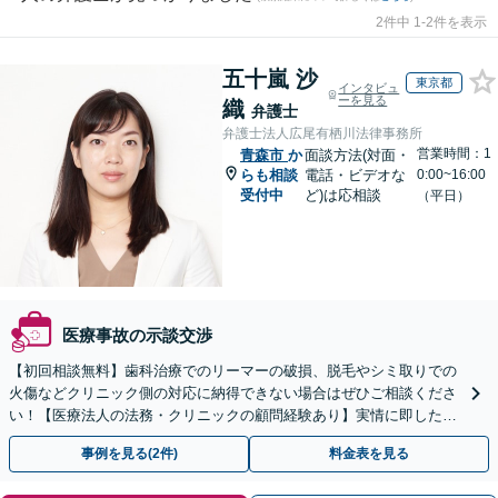
2件中 1-2件を表示
五十嵐 沙
東京都
インタビュ
ーを見る
織
弁護士
弁護士法人広尾有栖川法律事務所
営業時間：1
青森市
か
面談方法(対面・
らも相談
電話・ビデオな
0:00~16:00
受付中
ど)は応相談
（平日）
医療事故の示談交渉
【初回相談無料】歯科治療でのリーマーの破損、脱毛やシミ取りでの
火傷などクリニック側の対応に納得できない場合はぜひご相談くださ
い！【医療法人の法務・クリニックの顧問経験あり】実情に即したア
ドバイスで、納得のできるトラブルの解決を目指します。
事例を見る(2件)
料金表を見る