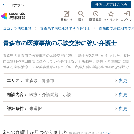
弁護士の方はこちら
ココナラへ
投稿する
探す
閲覧履歴
マイリスト
ログイン
ココナラ法律相談
青森県で法律相談できる弁護士
青森市で法律相談で
青森市の医療事故の示談交渉に強い弁護士
青森県の青森市で医療事故の示談交渉に強い弁護士が2名見つかりました。初回
面談無料や休日面談に対応している弁護士なども掲載中。医療・介護問題に関
係する歯科治療ミスや美容整形のトラブル、産婦人科の訴訟等の細かな分野で
の絞り込み検索もでき便利です。特に雪のまち法律事務所の三上 大介弁護士や
青い森法律事務所の小澤 博之弁護士のプロフィール情報や弁護士費用、強みな
エリア
青森県、青森市
変更
どが注目されています。『青森市で土日や夜間に発生した医療事故の示談交渉
のトラブルを今すぐに弁護士に相談したい』『医療事故の示談交渉のトラブル
相談内容
医療・介護問題、示談
変更
解決の実績豊富な近くの弁護士を検索したい』『初回相談無料で医療事故の示
談交渉を法律相談できる青森市内の弁護士に相談予約したい』などでお困りの
相談者さんにおすすめです。
詳細条件
未選択
変更
2
人の弁護士が見つかりました
(検索結果について詳しくは
こちら
)