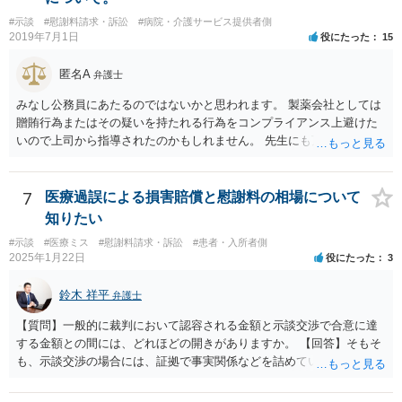
る弁護士は多いと思います。 今後の交渉については、ご自身で対応さ
#示談
#慰謝料請求・訴訟
#病院・介護サービス提供者側
れることも可能ではありますが、相手方保険会社は容易に増額に応じ
2019年7月1日
役にたった
15
ない（多少の増額はあり得るとしても、裁判基準での和解は難しい）
と思われます。 弁護士が介入することにより提示額が大きく変わるこ
匿名A
弁護士
とは多々あるため、可能であれば弁護士に依頼した上での交渉をお勧
めしたいところです。
みなし公務員にあたるのではないかと思われます。 製薬会社としては
贈賄行為またはその疑いを持たれる行為をコンプライアンス上避けた
いので上司から指導されたのかもしれません。 先生にも万一迷惑をか
けることになってはいけないと。
7
医療過誤による損害賠償と慰謝料の相場について
知りたい
#示談
#医療ミス
#慰謝料請求・訴訟
#患者・入所者側
2025年1月22日
役にたった
3
鈴木 祥平
弁護士
【質問】一般的に裁判において認容される金額と示談交渉で合意に達
する金額との間には、どれほどの開きがありますか。 【回答】そもそ
も、示談交渉の場合には、証拠で事実関係などを詰めていないことが
あることから、一概には言えませんが、裁判で認められる６割～７割
程度にはなると思います。