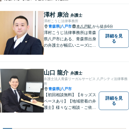
澤村 康治
弁護士
澤村こうじ法律事務所
青森県
八戸市
本八戸駅
から徒歩6分
|
澤村こうじ法律事務所は青森
詳細を見
県八戸市にある、青森県出身
る
の弁護士が幅広いニーズにお
応えするアットホームな法律
事務所です。
山口 龍介
弁護士
弁護士法人青森リーガルサービス 八戸シティ法律事務
所
青森県
八戸市
|
【初回相談無料】【キッズス
詳細を見
ペースあり】【地域密着の弁
る
護士】様々なご相談・ご依頼
案件に迅速・丁寧に対応いた
します。お困りの方はぜひご
相談ください。