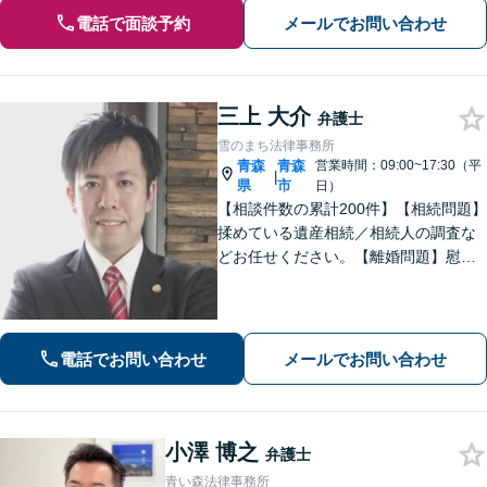
電話で面談予約
メールでお問い合わせ
三上 大介
弁護士
雪のまち法律事務所
青森
青森
営業時間：09:00~17:30（平
|
県
市
日）
【相談件数の累計200件】【相続問題】
揉めている遺産相続／相続人の調査な
どお任せください。【離婚問題】慰謝
料請求を「したい側」「された側」に
対応します。交渉力と駆け引きで問題
解決へ【初回相談無料／当日・夜間も
相談可】
電話でお問い合わせ
メールでお問い合わせ
小澤 博之
弁護士
青い森法律事務所