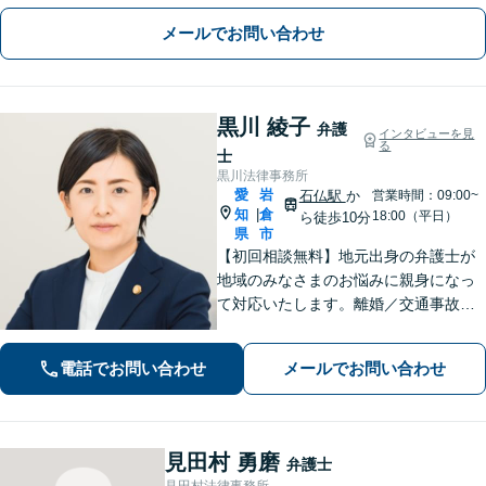
拠収集・協議前〜紛争段階、どのフェ
メールでお問い合わせ
ーズにも対応【完全個室】
黒川 綾子
弁護
インタビューを見
る
士
黒川法律事務所
愛
岩
石仏駅
か
営業時間：09:00~
知
倉
|
18:00（平日）
ら徒歩10分
県
市
【初回相談無料】地元出身の弁護士が
地域のみなさまのお悩みに親身になっ
て対応いたします。離婚／交通事故／
相続／借金／労働問題など、日常で起
こる法律トラブルに幅広く対応しま
電話でお問い合わせ
メールでお問い合わせ
す。お気軽にご相談ください。【法テ
ラス利用可能】
見田村 勇磨
弁護士
見田村法律事務所