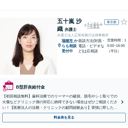
五十嵐 沙
東京都
インタビュ
ーを見る
織
弁護士
弁護士法人広尾有栖川法律事務所
営業時間：1
瑞穂市
か
面談方法(対面・
らも相談
電話・ビデオな
0:00~16:00
受付中
ど)は応相談
（平日）
B型肝炎給付金
【初回相談無料】歯科治療でのリーマーの破損、脱毛やシミ取りでの
火傷などクリニック側の対応に納得できない場合はぜひご相談くださ
い！【医療法人の法務・クリニックの顧問経験あり】実情に即したア
ドバイスで、納得のできるトラブルの解決を目指します。
料金表を見る