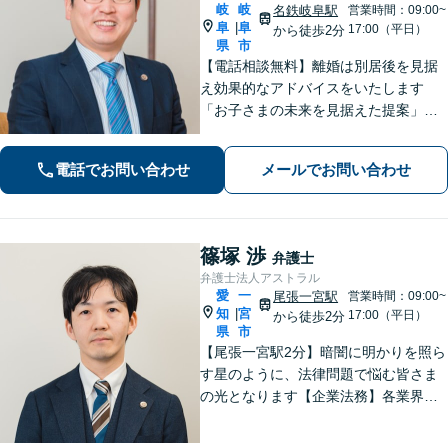
岐
岐
名鉄岐阜駅
営業時間：09:00~
阜
阜
|
17:00（平日）
から徒歩2分
県
市
【電話相談無料】離婚は別居後を見据
え効果的なアドバイスをいたします
「お子さまの未来を見据えた提案」遺
産分割協議・調停は、ぜひ私にご相談
ください【岐阜駅3分】他業種との連携
電話でお問い合わせ
メールでお問い合わせ
で不動産トラブルを回避【休日・夜間
面談可】【ビデオ面談あり】
篠塚 渉
弁護士
弁護士法人アストラル
愛
一
尾張一宮駅
営業時間：09:00~
知
宮
|
17:00（平日）
から徒歩2分
県
市
【尾張一宮駅2分】暗闇に明かりを照ら
す星のように、法律問題で悩む皆さま
の光となります【企業法務】各業界特
有の事情にも配慮し、最適なアドバイ
スを【離婚問題】女性弁護士在籍／証