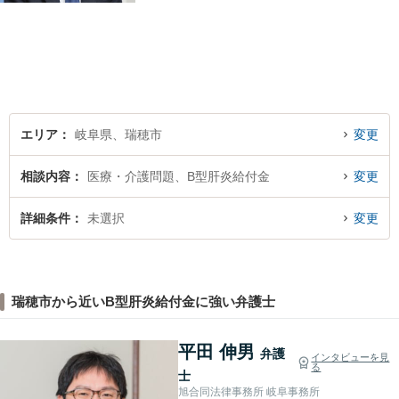
護士登録以来、刑事事件や交
通事故・慰謝料・借金問題を
はじめとする民事事件に対応
してきました。お気軽にお電
話ください【駐車場完備】
エリア
岐阜県、瑞穂市
変更
相談内容
医療・介護問題、B型肝炎給付金
変更
詳細条件
未選択
変更
瑞穂市から近いB型肝炎給付金に強い弁護士
平田 伸男
弁護
インタビューを見
る
士
旭合同法律事務所 岐阜事務所