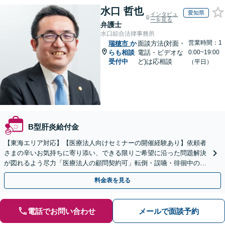
水口 哲也
愛知県
インタビュ
ーを見る
弁護士
水口綜合法律事務所
営業時間：1
瑞穂市
か
面談方法(対面・
らも相談
電話・ビデオな
0:00~19:00
受付中
ど)は応相談
（平日）
B型肝炎給付金
【東海エリア対応】【医療法人向けセミナーの開催経験あり】依頼者
さまの辛いお気持ちに寄り添い、できる限りご希望に沿った問題解決
が図れるよう尽力「医療法人の顧問契約可」転倒・誤嚥・徘徊中の事
故など、介護事故のご相談も対応【休日・夜間相談可】
料金表を見る
電話でお問い合わせ
メールで面談予約