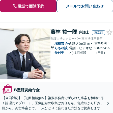
電話で面談予約
メールでお問い合わせ
藤林 裕一郎
弁護士
東京都
弁護士法人クローバー 東京法律事務所
営業時間：0
瑞穂市
か
面談方法(対面・
らも相談
電話・ビデオな
9:00~23:00
受付中
ど)は応相談
（平日）
B型肝炎給付金
【全国対応】【初回相談無料】複数事務所で断られた事案も和解に導
く論理的アプローチ。医療記録の収集はお任せを。無症状から肝炎、
肝がん、死亡事案まで、一人ひとりに合わせた方法をご提案します。