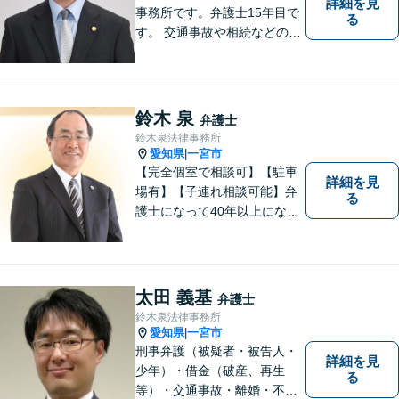
詳細を見
事務所です。弁護士15年目で
る
す。 交通事故や相続などの相
談料は、初回無料です。 交通
事故などの民事事件や、相続
などの家事事件を解決してき
ました。特に交通事故では多
鈴木 泉
弁護士
くの後遺障害事故や死亡事故
鈴木泉法律事務所
を解決してきました。
愛知県
一宮市
|
【完全個室で相談可】【駐車
詳細を見
場有】【子連れ相談可能】弁
る
護士になって40年以上になり
ますが、初心を忘れず皆様の
お役に立てるよう頑張りま
す。「こんなこと相談しても
いいのか分からない」という
太田 義基
弁護士
方も、まずはお気軽にご相談
鈴木泉法律事務所
ください。
愛知県
一宮市
|
刑事弁護（被疑者・被告人・
詳細を見
少年）・借金（破産、再生
る
等）・交通事故・離婚・不貞