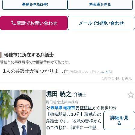
手続きの負担を減らし、権利を守ります。
事例を見る(2件)
料金表を見る
電話でお問い合わせ
メールでお問い合わせ
瑞穂市に所在する弁護士
瑞穂市の事務所等での面談予約が可能です。
1
人の弁護士が見つかりました
(検索結果について詳しくは
こちら
)
1件中 1-1件を表示
堀田 暁之
弁護士
堀田暁之法律事務所
岐阜県
瑞穂市
穂積駅
から徒歩10分
|
【穂積駅徒歩10分】瑞穂市の
詳細を見
弁護士です。 地域の皆様から
る
のご依頼に、誠実に一生懸命
に取り組みます。2015年の弁