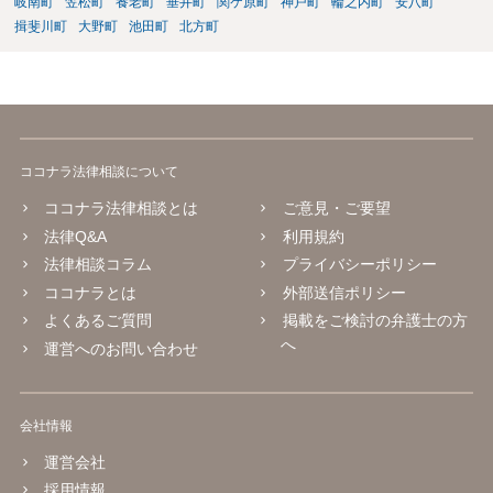
岐南町
笠松町
養老町
垂井町
関ケ原町
神戸町
輪之内町
安八町
揖斐川町
大野町
池田町
北方町
ココナラ法律相談について
ココナラ法律相談とは
ご意見・ご要望
法律Q&A
利用規約
法律相談コラム
プライバシーポリシー
ココナラとは
外部送信ポリシー
よくあるご質問
掲載をご検討の弁護士の方
へ
運営へのお問い合わせ
会社情報
運営会社
採用情報