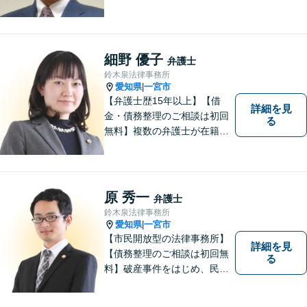
慰謝料・不動産に関するトラ
ブル（明渡し、賃料未払い、
売買等）・親族関係を巡るト
ラブル（相続、遺言等）・犯
細野 優子
弁護士
罪被害者対応を主に取り扱っ
鈴木泉法律事務所
ております
愛知県
一宮市
|
【弁護士歴15年以上】【借
詳細を見
金・債務整理のご相談は初回
る
無料】複数の弁護士が在籍し
様々な相談に幅広く対応して
います。相談者さまのお話し
を丁寧にヒアリングし、寄り
添うことを大切にしておりま
原 秀一
弁護士
す。お気軽にご相談ください
鈴木泉法律事務所
【分割払い可】【完全個室】
愛知県
一宮市
|
【市民開放型の法律事務所】
詳細を見
【債務整理のご相談は初回無
る
料】破産事件をはじめ、民事
事件、刑事事件など幅広く対
応しています。「こんなこと