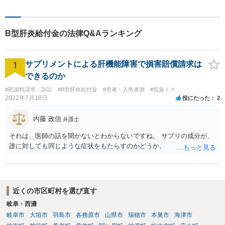
相談してもいいのか分からな
い」という方も、まずはお気
軽にご相談ください。
B型肝炎給付金の法律Q&Aランキング
1
サプリメントによる肝機能障害で損害賠償請求は
できるのか
#慰謝料請求・訴訟
#B型肝炎給付金
#患者・入所者側
#投薬ミス
2022年7月18日
役にたった
2
内藤 政信
弁護士
それは、医師の話を聞かないとわからないですね。 サプリの成分が、
誰に対しても同じような症状をもたらすのかどうか。
近くの市区町村を選び直す
岐阜・西濃
岐阜市
大垣市
羽島市
各務原市
山県市
瑞穂市
本巣市
海津市