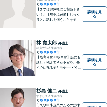
岐阜県
岐阜市
|
【まずはお気軽にご相談下さ
詳細を見
い！】【駐車場完備】じっく
る
りとお話しを伺うことをモッ
トーにしております。
林 寛太郎
弁護士
林寛太郎法律事務所
岐阜県
岐阜市
|
【最寄り駅JR岐阜駅】誰にも
詳細を見
話せず抱えてきた不安や、長
る
く心に残るモヤモヤ──どうぞ
安心してお聞かせください。
あなたの想いに丁寧に寄り添
いながら、これからの一歩を
一緒に見つけていきます。
杉島 健二
弁護士
【丁寧なヒアリング】【地域
すぎしま法律事務所
密着型の法律事務所】
岐阜県
岐阜市
|
市民や中小企業のための法律