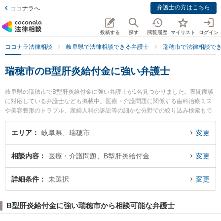
弁護士の方はこちら
ココナラへ
投稿する
探す
閲覧履歴
マイリスト
ログイン
ココナラ法律相談
岐阜県で法律相談できる弁護士
瑞穂市で法律相談で
瑞穂市のB型肝炎給付金に強い弁護士
岐阜県の瑞穂市でB型肝炎給付金に強い弁護士が1名見つかりました。夜間面談
に対応している弁護士なども掲載中。医療・介護問題に関係する歯科治療ミス
や美容整形のトラブル、産婦人科の訴訟等の細かな分野での絞り込み検索もで
き便利です。特に堀田暁之法律事務所の堀田 暁之弁護士のプロフィール情報や
弁護士費用、強みなどが注目されています。『瑞穂市で土日や夜間に発生したB
エリア
岐阜県、瑞穂市
変更
型肝炎給付金のトラブルを今すぐに弁護士に相談したい』『B型肝炎給付金のト
ラブル解決の実績豊富な近くの弁護士を検索したい』『初回相談無料でB型肝炎
相談内容
医療・介護問題、B型肝炎給付金
変更
給付金を法律相談できる瑞穂市内の弁護士に相談予約したい』などでお困りの
相談者さんにおすすめです。
詳細条件
未選択
変更
B型肝炎給付金に強い瑞穂市から相談可能な弁護士