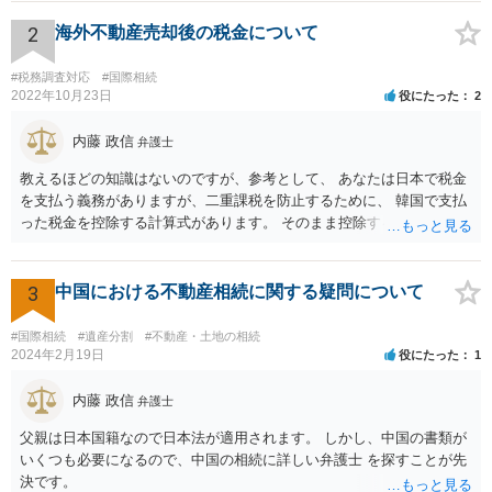
2
海外不動産売却後の税金について
#税務調査対応
#国際相続
2022年10月23日
役にたった
2
内藤 政信
弁護士
教えるほどの知識はないのですが、参考として、 あなたは日本で税金
を支払う義務がありますが、二重課税を防止するために、 韓国で支払
った税金を控除する計算式があります。 そのまま控除するわけではな
いので、複雑ですが、匿名電話での税務相談、 や直接区の無料税務相
談にいかれて、確定申告時の知識を習得されるといい でしょう。
3
中国における不動産相続に関する疑問について
#国際相続
#遺産分割
#不動産・土地の相続
2024年2月19日
役にたった
1
内藤 政信
弁護士
父親は日本国籍なので日本法が適用されます。 しかし、中国の書類が
いくつも必要になるので、中国の相続に詳しい弁護士 を探すことが先
決です。