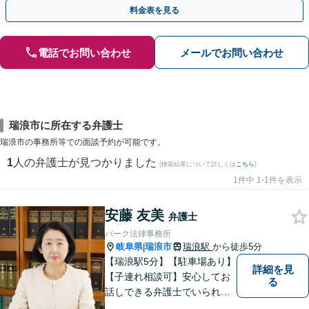
やかな連絡と粘り強い交渉を徹底【休日・夜間相談可】
料金表を見る
電話でお問い合わせ
メールでお問い合わせ
瑞浪市に所在する弁護士
瑞浪市の事務所等での面談予約が可能です。
1
人の弁護士が見つかりました
(検索結果について詳しくは
こちら
)
1件中 1-1件を表示
安藤 友美
弁護士
パーク法律事務所
岐阜県
瑞浪市
瑞浪駅
から徒歩5分
|
【瑞浪駅5分】【駐車場あり】
詳細を見
【子連れ相談可】安心してお
る
話しできる弁護士でいられる
ように、依頼者の方のお話を