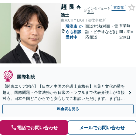
趙 良
弁
東京都
インタビューを
見る
護士
東京CITY LIGHT法律事務所
営業時
瑞浪市
か
面談方法(対面・電
らも相談
話・ビデオなど)は
間：本日
受付中
応相談
定休日
国際相続
【関東エリア対応】【日本と中国の弁護士資格有】言葉と文化の壁を
越え、国際問題・企業法務から日常のトラブルまで代表弁護士が直接
対応。日本全国どこからでも安心してご相談いただけます。まずは一
歩を踏み出してみませんか。【初回相談無料】
料金表を見る
電話でお問い合わせ
メールでお問い合わせ