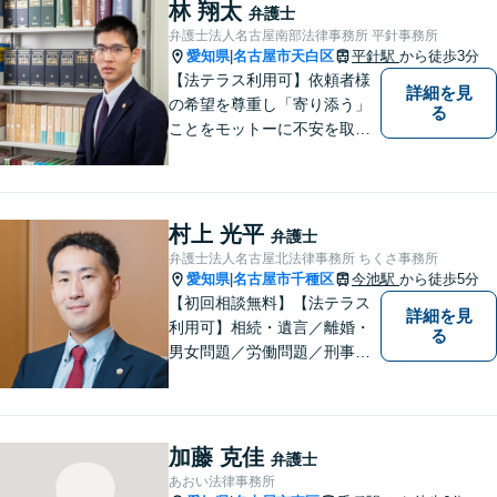
頼関係」を大切にしていま
林 翔太
弁護士
す。
弁護士法人名古屋南部法律事務所 平針事務所
愛知県
名古屋市天白区
平針駅
から徒歩3分
|
【法テラス利用可】依頼者様
詳細を見
の希望を尊重し「寄り添う」
る
ことをモットーに不安を取り
除くサポートをしてまいりま
す。法律の観点からだけでな
く、お気持ちやご事情に寄り
添った対応が可能です。お気
村上 光平
弁護士
軽にご相談ください。
弁護士法人名古屋北法律事務所 ちくさ事務所
愛知県
名古屋市千種区
今池駅
から徒歩5分
|
【初回相談無料】【法テラス
詳細を見
利用可】相続・遺言／離婚・
る
男女問題／労働問題／刑事事
件／借金問題に注力！依頼者
さまのお悩みに寄り添った、
質の高いリーガルサービスを
ご提供。小さなお困り事でも
加藤 克佳
弁護士
構いません【夜間・休日面
あおい法律事務所