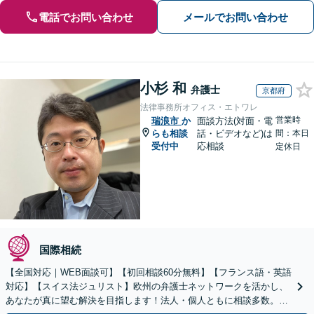
電話でお問い合わせ
メールでお問い合わせ
小杉 和
弁護士
京都府
法律事務所オフィス・エトワレ
営業時
瑞浪市
か
面談方法(対面・電
らも相談
話・ビデオなど)は
間：本日
受付中
応相談
定休日
国際相続
【全国対応｜WEB面談可】【初回相談60分無料】【フランス語・英語
対応】【スイス法ジュリスト】欧州の弁護士ネットワークを活かし、
あなたが真に望む解決を目指します！法人・個人ともに相談多数。細