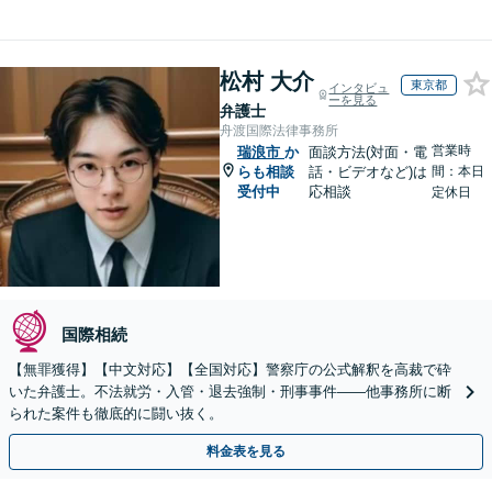
松村 大介
東京都
インタビュ
ーを見る
弁護士
舟渡国際法律事務所
営業時
瑞浪市
か
面談方法(対面・電
らも相談
話・ビデオなど)は
間：本日
受付中
応相談
定休日
国際相続
【無罪獲得】【中文対応】【全国対応】警察庁の公式解釈を高裁で砕
いた弁護士。不法就労・入管・退去強制・刑事事件——他事務所に断
られた案件も徹底的に闘い抜く。
料金表を見る