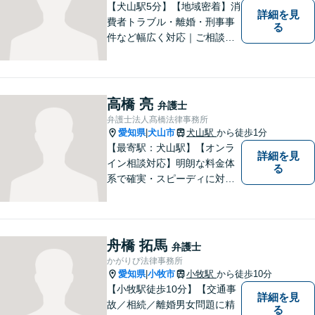
【犬山駅5分】【地域密着】消
詳細を見
費者トラブル・離婚・刑事事
る
件など幅広く対応｜ご相談者
のお話を丁寧に伺い、一人ひ
とりに合った最適な解決方法
をご提案します【事前予約で
休日・時間外対応可】
高橋 亮
弁護士
弁護士法人髙橋法律事務所
愛知県
犬山市
犬山駅
から徒歩1分
|
【最寄駅：犬山駅】【オンラ
詳細を見
イン相談対応】明朗な料金体
る
系で確実・スピーディに対応
します。離婚問題／刑事事件
／企業法務／ネット問題／労
働問題など、幅広いトラブル
に対応します。【初回相談無
舟橋 拓馬
弁護士
料】法律トラブルでお悩みの
かがりび法律事務所
方は、お気軽にご相談くださ
愛知県
小牧市
小牧駅
から徒歩10分
|
い。
【小牧駅徒歩10分】【交通事
詳細を見
故／相続／離婚男女問題に精
る