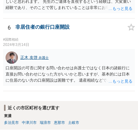
しいと思われます。 先生のご遺体を直視するという経験は、大変重い
経験であり、そのことで苦しまれていることは非常にお辛い状況だと
推察します。 ただ、日本の法律上、何か相手に責任を追及するのであ
れば、相手方の行為に対して、故意や過失がなければ、法的責任を追
及することは難しいところです。 本件の場合、大学側が仕組んで、あ
6
非居住者の銀行口座開設
なたにわざと死体を見せるために画策したというような事情があれば
ともかく、何も知らず、単に授業に来なかった教員の様子を見てきて
#国際相続
くれと指示する行為に、何か大学側の落ち度があったとまでの認定は
2024年3月14日
難しいように思われます。 そうなると、大学側で、第一発見者になっ
てしまったあなたに対して、『法的に』ケア等を強制することができ
正木 友啓
弁護士
ない可能性が高く、その場合、大学側やそこのスタッフ等から対応を
口座開設の可否に関する問い合わせは弁護士ではなく日本の諸銀行に
拒否されたということへの責任追及も、難しいことになると思われま
直接お問い合わせになった方がいいかと思いますが、基本的には日本
す。 （義務もないことを拒否したことに責任追及することは、相手方
に住居のない方の口座開設は困難です。 遺産相続などでお金を受け取
に事実上行動を義務付けるのと同じことになってしまいます） 詳細な
る必要がある場合は、海外送金サービスを用いて海外の口座に振込ん
事実関係等についての聞き取りを経ていないので何とも言えないとこ
でもらうのが通常です。
ろはありますが、 後は、一連の経緯の中で、現地法で裁判管轄が認め
られ、損害賠償等出来る余地がないかを現地の弁護士事務所に相談さ
れるのも方法かと思います。
近くの市区町村を選び直す
東濃
多治見市
中津川市
瑞浪市
恵那市
土岐市