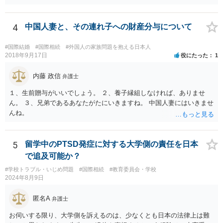
4
中国人妻と、その連れ子への財産分与について
#国際結婚
#国際相続
#外国人の家族問題を抱える日本人
2018年9月17日
役にたった
1
内藤 政信
弁護士
１、生前贈与がいいでしょう。 ２、養子縁組しなければ、ありませ
ん。 ３、兄弟であるあなたがたにいきますね。 中国人妻にはいきませ
んね。
5
留学中のPTSD発症に対する大学側の責任を日本
で追及可能か？
#学校トラブル・いじめ問題
#国際相続
#教育委員会・学校
2024年8月9日
匿名A
弁護士
お伺いする限り、大学側を訴えるのは、少なくとも日本の法律上は難