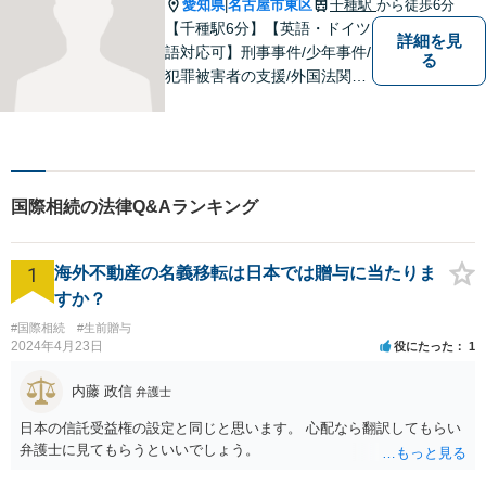
談】【完全個室】【今池駅3
愛知県
名古屋市東区
千種駅
から徒歩6分
|
分】
【千種駅6分】【英語・ドイツ
詳細を見
語対応可】刑事事件/少年事件/
る
犯罪被害者の支援/外国法関連/
国際的家事・相続/国籍・ビ
ザ・出入国など幅広い分野に
対応可能。依頼者様のお気持
ち、希望、考え方を尊重し、
迅速に問題を解決することを
国際相続の法律Q&Aランキング
心がけております。
1
海外不動産の名義移転は日本では贈与に当たりま
すか？
#国際相続
#生前贈与
2024年4月23日
役にたった
1
内藤 政信
弁護士
日本の信託受益権の設定と同じと思います。 心配なら翻訳してもらい
弁護士に見てもらうといいでしょう。