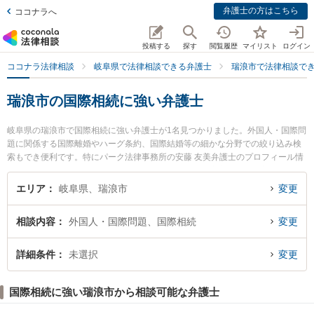
弁護士の方はこちら
ココナラへ
投稿する
探す
閲覧履歴
マイリスト
ログイン
ココナラ法律相談
岐阜県で法律相談できる弁護士
瑞浪市で法律相談で
瑞浪市の国際相続に強い弁護士
岐阜県の瑞浪市で国際相続に強い弁護士が1名見つかりました。外国人・国際問
題に関係する国際離婚やハーグ条約、国際結婚等の細かな分野での絞り込み検
索もでき便利です。特にパーク法律事務所の安藤 友美弁護士のプロフィール情
報や弁護士費用、強みなどが注目されています。『瑞浪市で土日や夜間に発生
した国際相続のトラブルを今すぐに弁護士に相談したい』『国際相続のトラブ
エリア
岐阜県、瑞浪市
変更
ル解決の実績豊富な近くの弁護士を検索したい』『初回相談無料で国際相続を
法律相談できる瑞浪市内の弁護士に相談予約したい』などでお困りの相談者さ
相談内容
外国人・国際問題、国際相続
変更
んにおすすめです。
詳細条件
未選択
変更
国際相続に強い瑞浪市から相談可能な弁護士