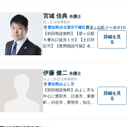
宮城 佳典
弁護士
星ヶ丘法律事務所
愛知県
名古屋市千種区
星ヶ丘駅
から徒歩1分
|
【初回相談無料】【星ヶ丘駅
詳細を見
５番出口徒歩１分】【土日対
る
応可】【夜間相談可能】名古
屋市千種区の弁護士です。ぜ
ひ一度ご相談ください。
伊藤 健二
弁護士
みよし総合法律事務所
愛知県
みよし市
|
【初回相談無料】みよし市を
詳細を見
中心に豊田市，日進市，東郷
る
町，刈谷市，豊明市，知立市
などの地域に密着した総合法
律事務所です。仕事の「質」
にこだわり，依頼者との「信