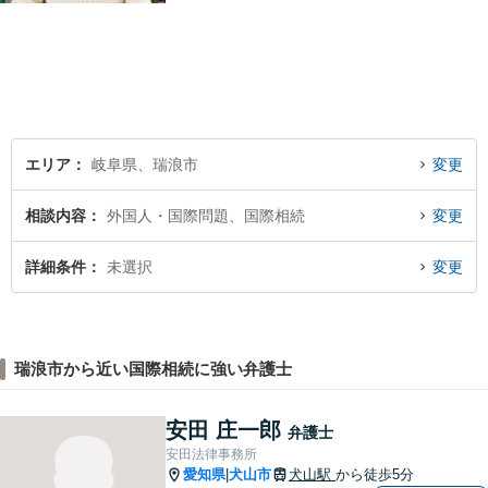
しっかり伺い分かりやすく親
身にサポートさせていただき
ます。より良い解決ができる
ようサポートしたいと考えて
おります。
エリア
岐阜県、瑞浪市
変更
相談内容
外国人・国際問題、国際相続
変更
詳細条件
未選択
変更
瑞浪市から近い国際相続に強い弁護士
安田 庄一郎
弁護士
安田法律事務所
愛知県
犬山市
犬山駅
から徒歩5分
|