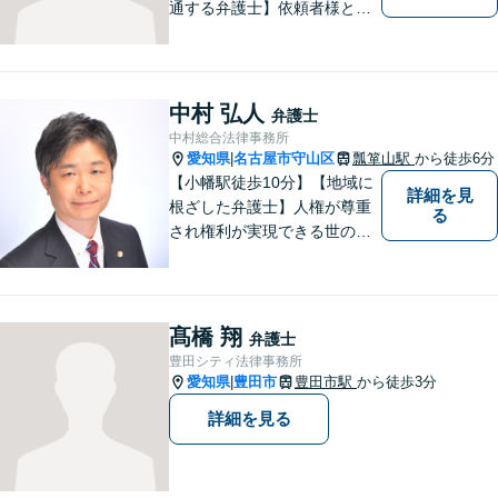
通する弁護士】依頼者様との
コミュニケーションを大切に
し、本質的な解決を目指しま
す。堅苦しくない雰囲気で、
分かりやすい説明を心がけま
中村 弘人
弁護士
す。お気軽にご相談くださ
中村総合法律事務所
い！
愛知県
名古屋市守山区
瓢箪山駅
から徒歩6分
|
【小幡駅徒歩10分】【地域に
詳細を見
根ざした弁護士】人権が尊重
る
され権利が実現できる世の中
を作っていけたらと考えてい
ます。刑事事件／借金問題／
離婚問題／労働問題／交通事
故など、幅広く対応可能。
髙橋 翔
弁護士
【夜間／休日対応可能】お悩
豊田シティ法律事務所
みの方はどうぞお気軽にご相
愛知県
豊田市
豊田市駅
から徒歩3分
|
談ください。
詳細を見る