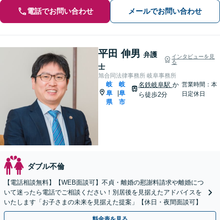
電話でお問い合わせ
メールでお問い合わせ
平田 伸男
弁護
インタビューを見
る
士
旭合同法律事務所 岐阜事務所
岐
岐
名鉄岐阜駅
か
営業時間：本
阜
阜
|
日定休日
ら徒歩2分
県
市
ダブル不倫
【電話相談無料】【WEB面談可】不貞・離婚の慰謝料請求や離婚につ
いて迷ったら電話でご相談ください！別居後を見据えたアドバイスを
いたします「お子さまの未来を見据えた提案」【休日・夜間面談可】
料金表を見る