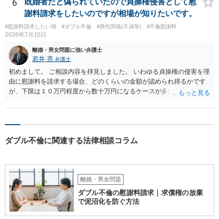
から連絡するので少々お待ちください」という旨の連絡を入れておく
6
既婚者だと偽られていたので貞操権侵害として慰
こともあります。 ２について 求償権の請求と婚約破棄の慰謝料請求
謝料請求をしたいのですが相場が知りたいです。
は、法的には別の議論ではありますが、事実上の繋がりがないわけで
#慰謝料請求したい側
#ダブル不倫
#異性関係(不貞等)
#不倫慰謝料
はありません。 例えば、既婚者であるにもかかわらず、結婚するとい
2026年7月10日
うことを匂わせて不貞関係になったというような場合には、求償権の
負担割合が高くなり、婚約破棄の慰謝料も払う必要が生じるという可
離婚・男女問題に強い弁護士
能性もないわけではありません。 ただし、法律上重婚は認められてい
若井 亮
弁護士
ないので、既婚者同士の婚約が成立するかといわれると、成立しない
初めまして。 ご相談内容を拝見しました。 いわゆる貞操権の侵害を理
と判断される可能性の方が高いと思われます。 ３について 和解をする
由に慰謝料を請求する場合、どのくらいの金額が認められ得るかです
際には、清算条項という定めを設けることがほとんどです。 清算条項
が、下限は１０万円程度から数十万円になるケースが多いかと思いま
を定めることによって、「これをもってお互いに今後一切請求しな
す。 交際していた期間や双方の年齢、行為の悪質性（妊娠や中絶の事
い」ことを双方が誓約することになります。 上記はあくまでも一般論
実の有無など）、結婚を前提とするような交際関係であったかといっ
としての回答となります。 詳細なご事情をお伺いすればより適切な回
た点が金額に影響してまいります。
答ができるかと存じます。 弁護士に相談すべき事案かと存じますの
で、お早めにご相談されることをお勧めいたします。
ダブル不倫に関連する法律相談コラム
離婚・男女問題
ダブル不倫の慰謝料請求｜求償権の放棄
で泥沼化を防ぐ方法