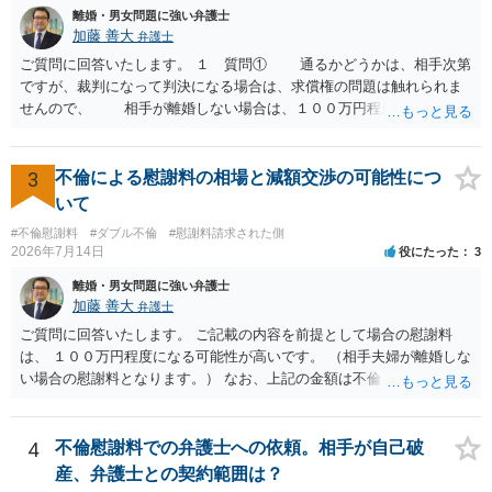
と考えます。 ③ 借用書があっても、後から100万円を貸付扱いに変更
離婚・男女問題に強い弁護士
することは認められるのか。 ⇒おそらく１００万円は不当利得（受け
加藤 善大
弁護士
取る正当な権利がないのに利益を取得した）として返還請求されてい
ご質問に回答いたします。 １ 質問① 通るかどうかは、相手次第
るものかと推察しますので、 貸金返還ではないかと存じます。 ④ 私
ですが、裁判になって判決になる場合は、求償権の問題は触れられま
は現在、収入も不安定で貯金もなくリボ払い借金が既に約100万あり。
せんので、 相手が離婚しない場合は、１００万円程度となる可能
今年に再婚したが主人はお金に厳しい為、一括で220万円を支払う事は
性があると思われます。 交渉については、相手としても、裁判を
困難 仮に裁判で敗訴した場合でも、分割払いになる可能性はあります
するデメリットはありますから（経済的、時間的、精神的負担等）、
か。 ⇒判決となり敗訴してしまった場合は、強制執行により不動産等
反対にご自身が、裁判も辞さずという姿勢を示すことで、プラス
3
不倫による慰謝料の相場と減額交渉の可能性につ
の財産を差し押さえられ、そこから債権回収が図られることになりま
に働く可能性は有り得ます。 交渉で解決する多くの場合は、相手
いて
すが、 和解であれば柔軟な解決が可能ですので、その場合は分割払
が弁護士に依頼しているケースで、５０万円以下で合意できる場合は
いにより支払うことも十分可能です。 ⑤ このような事情であれば、私
#不倫慰謝料
#ダブル不倫
#慰謝料請求された側
稀であると思います。 通常は、６０万円から８０万円程度になる
2026年7月14日
役にたった
3
は120万円のみ和解交渉を続けるべきでしょうか。 ⇒ご相談者様の認
ことが多いというのが私の印象です。 ２ 質問② ご記載の内容が
識を前提にすれば、１００万円も含めて返済する必要はないと考えら
減額を進めるうえでの交渉材料かと思います。 なお、ご自身が離
離婚・男女問題に強い弁護士
れるため、 120万円のみについて交渉を続けることがベターかと存じ
婚しないことは、交渉材料にはならないかと思いますので、ご注意く
加藤 善大
弁護士
ます。
ださい。 また、相手夫婦の婚姻関係が既に破綻していたことや、
ご質問に回答いたします。 ご記載の内容を前提として場合の慰謝料
相手女性が結婚しているとは知らなかったと主張することもあります
は、 １００万円程度になる可能性が高いです。 （相手夫婦が離婚しな
が、 ケースバイケースですので、ご自身の場合にそれらの主張が
い場合の慰謝料となります。） なお、上記の金額は不倫をした２名が
できるかはよくお考え下さい。 ３ 質問③ 違約金を５０万円とす
支払う総額の相場ですので、 ご自身が全額支払った場合は相手女性に
る旨の交渉をすることが妥当かどうかという基準はありません。
半額程度の支払を求める、 求償ができることになります。 その求償権
公序良俗に反するような金額では、その条項自体が無効になり得ます
を放棄する場合の慰謝料相場は、６０万円から８０万円程度になるこ
4
不倫慰謝料での弁護士への依頼。相手が自己破
が、 ２００万円でも、５０万円でも、公序良俗に反するほど高額
とが多いです。 （相手夫婦が離婚しませんので、減額してでも求償権
産、弁護士との契約範囲は？
とはいえないと考えますので、 結局は、妥当かどうかというより
を放棄してもらうメリットがあることになります。） ５年後に離婚す