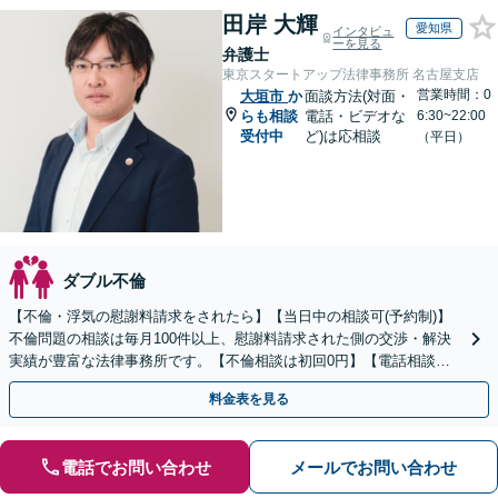
田岸 大輝
愛知県
インタビュ
ーを見る
弁護士
東京スタートアップ法律事務所 名古屋支店
営業時間：0
大垣市
か
面談方法(対面・
らも相談
電話・ビデオな
6:30~22:00
受付中
ど)は応相談
（平日）
ダブル不倫
【不倫・浮気の慰謝料請求をされたら】【当日中の相談可(予約制)】
不倫問題の相談は毎月100件以上、慰謝料請求された側の交渉・解決
実績が豊富な法律事務所です。【不倫相談は初回0円】【電話相談で
ご契約まで対応可/来所不要】
料金表を見る
電話でお問い合わせ
メールでお問い合わせ