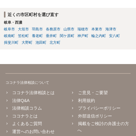
近くの市区町村を選び直す
岐阜・西濃
岐阜市
大垣市
羽島市
各務原市
山県市
瑞穂市
本巣市
海津市
岐南町
笠松町
養老町
垂井町
関ケ原町
神戸町
輪之内町
安八町
揖斐川町
大野町
池田町
北方町
ココナラ法律相談について
ココナラ法律相談とは
ご意見・ご要望
法律Q&A
利用規約
法律相談コラム
プライバシーポリシー
ココナラとは
外部送信ポリシー
よくあるご質問
掲載をご検討の弁護士の方
へ
運営へのお問い合わせ