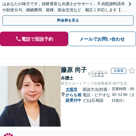
はあなたの味方です」経験豊富な弁護士がサポート。不貞慰謝料請求
や財産分与、婚姻費用、親権、面会交流など、幅広く対応します【夜
間・休日面談可】【完全個室】【名古屋駅7分】
料金表を見る
電話で面談予約
メールでお問い合わせ
藤原 尚子
兵庫県
インタビュ
ーを見る
弁護士
東京スタートアップ法律事務所 神戸支店
営業時間：06:
大垣市
面談方法(対面・
からも相
電話・ビデオな
30~22:00（土
談受付中
ど)は応相談
日祝日）