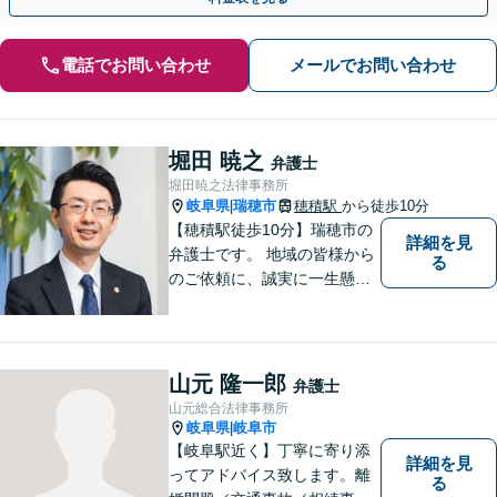
電話でお問い合わせ
メールでお問い合わせ
堀田 暁之
弁護士
堀田暁之法律事務所
岐阜県
瑞穂市
穂積駅
から徒歩10分
|
【穂積駅徒歩10分】瑞穂市の
詳細を見
弁護士です。 地域の皆様から
る
のご依頼に、誠実に一生懸命
に取り組みます。2015年の弁
護士登録以来、刑事事件や交
通事故・慰謝料・借金問題を
はじめとする民事事件に対応
山元 隆一郎
弁護士
してきました。お気軽にお電
山元総合法律事務所
話ください【駐車場完備】
岐阜県
岐阜市
|
【岐阜駅近く】丁寧に寄り添
詳細を見
ってアドバイス致します。離
る