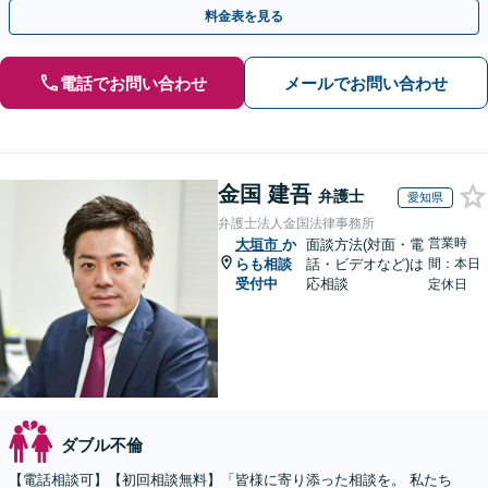
相談可(予約制)】【全国対応】
料金表を見る
電話でお問い合わせ
メールでお問い合わせ
金国 建吾
弁護士
愛知県
弁護士法人金国法律事務所
営業時
大垣市
か
面談方法(対面・電
らも相談
話・ビデオなど)は
間：本日
受付中
応相談
定休日
ダブル不倫
【電話相談可】【初回相談無料】「皆様に寄り添った相談を。 私たち