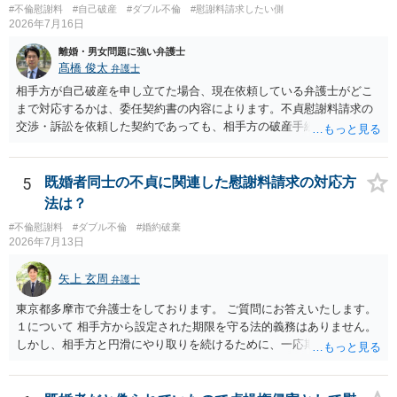
も、ご自身が納得できるかどうかという基準でお考えいただくといい
#不倫慰謝料
#自己破産
#ダブル不倫
#慰謝料請求したい側
る可能性について、慰謝料額に影響が出る可能性はないと考えます。
2026年7月16日
と思います。 そのうえで、合意できるかは、相手も納得できるか
最後に、ご依頼になる場合の弁護士費用は、ご依頼になる弁護士によ
否かにかかってはきますが。 ４ 質問④ ご記載の内容からは判断
り異なりますので、直接ご確認いただくといいですよ。 ご質問に対す
離婚・男女問題に強い弁護士
できないのですが、 清算条項を記載しないで合意することはリス
る回答は以上ですが、可能であれば、ご依頼になるかは別にして、お
髙橋 俊太
弁護士
クがありますので、むしろ、原則としては、清算条項を記載するべき
近くの弁護士に直接相談されて、今後の対応についてアドバイスを求
相手方が自己破産を申し立てた場合、現在依頼している弁護士がどこ
であるとお考えいただくといいです。 ご質問に対する回答は以上で
めることをおすすめいたします。 ご参考にしていただけますと幸いで
まで対応するかは、委任契約書の内容によります。不貞慰謝料請求の
すが、可能であれば、ご依頼になるかは別として、お近くの弁護士に
す。
交渉・訴訟を依頼した契約であっても、相手方の破産手続への対応、
直接相談されて、 今後の対応についてアドバイス等を求めることを
免責に関する意見申述、非免責債権の主張、破産裁判所への書面提出
お勧めいたします。 ご参考にしていただければ幸いです。
等まで当然に含まれているとは限りません。そのため、追加費用が発
生するかどうかは、まず委任契約書と弁護士の説明を確認した方がよ
5
既婚者同士の不貞に関連した慰謝料請求の対応方
いでしょう。 成功報酬についても、契約内容次第です。通常は、実際
法は？
に回収できた金額を基準に報酬が発生する契約が多いと思われます
#不倫慰謝料
#ダブル不倫
#婚約破棄
が、「請求額を認めさせた場合」や「和解成立時」など、回収前に報
2026年7月13日
酬が発生する定めになっている可能性もあります。 依頼している弁護
士に、破産手続への意見申述まで契約内で対応してもらえるのか、追
矢上 玄周
弁護士
加費用はかかるか、免責された場合に成功報酬が発生するのか、非免
責債権として争う見込みがあるのかを確認されるとよいと思います。
東京都多摩市で弁護士をしております。 ご質問にお答えいたします。
１について 相手方から設定された期限を守る法的義務はありません。
しかし、相手方と円滑にやり取りを続けるために、一応期限を守って
連絡を取ることもあり得ます。 弁護士に相談してから連絡をしたい
が、期限を守らないのもご不安という場合には、「弁護士に相談して