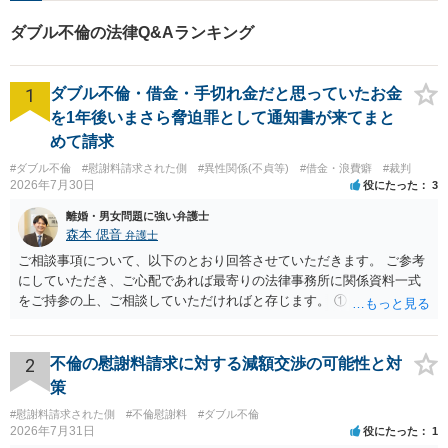
【丁寧なヒアリング】【地域
ダブル不倫の法律Q&Aランキング
密着型の法律事務所】
1
ダブル不倫・借金・手切れ金だと思っていたお金
を1年後いまさら脅迫罪として通知書が来てまと
めて請求
#ダブル不倫
#慰謝料請求された側
#異性関係(不貞等)
#借金・浪費癖
#裁判
2026年7月30日
役にたった
3
離婚・男女問題に強い弁護士
森本 偲音
弁護士
ご相談事項について、以下のとおり回答させていただきます。 ご参考
にしていただき、ご心配であれば最寄りの法律事務所に関係資料一式
をご持参の上、ご相談していただければと存じます。 ① このLINEの
流れを見る限り、100万円は貸付金ではなく、手切れ金・和解金と評価
される可能性はあるのか ⇒LINEを含む１００万円の貸付に至るまでの
やり取り等の経緯、誓約書の内容等を踏まえて、関係を清算するため
2
不倫の慰謝料請求に対する減額交渉の可能性と対
の 金銭であったと評価される可能性はあると考えます。 ② 「今後一
策
切関与しないなら100万円振り込む」というLINEや誓約書は、裁判上
#慰謝料請求された側
#不倫慰謝料
#ダブル不倫
どの程度証拠価値があるのか ⇒前後のやり取りや誓約書の具体的内容
2026年7月31日
役にたった
1
を見ない限り、具体的な判断はできませんが、一定の証拠価値はある