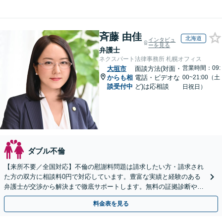
斉藤 由佳
北海道
インタビュ
ーを見る
弁護士
ネクスパート法律事務所 札幌オフィス
営業時間：09:
大垣市
面談方法(対面・
からも相
電話・ビデオな
00~21:00（土
談受付中
ど)は応相談
日祝日）
ダブル不倫
【来所不要／全国対応】不倫の慰謝料問題は請求したい方・請求され
た方の双方に相談料0円で対応しています。豊富な実績と経験のある
弁護士が交渉から解決まで徹底サポートします。無料の証拠診断や着
手金の返還保証もありますので安心してご相談ください。
料金表を見る