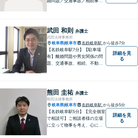
婚問題／交通事故／相続事件
／労働問題／借金問題など、
幅広く対応可能。【地域に根
ざした弁護士】難解な事件に
対応するため、必要な場合に
武田 和則
弁護士
は他事務所の弁護士と連携し
武田法律事務所
ます。ご相談下さい。
岐阜県
岐阜市
名鉄岐阜駅
から徒歩7分
|
【名鉄岐阜駅7分】【駐車場
詳細を見
有】離婚問題や男女関係の問
る
題、交通事故、相続、不動
産、中小企業法務など幅広い
ご相談に対応しています。事
件に対してはまじめに、依頼
者に対しては誠実に接するこ
熊田 圭祐
弁護士
とを常に心掛けています。ど
熊田法律事務所
うぞお気軽にお問合せくださ
岐阜県
岐阜市
名鉄岐阜駅
から徒歩5分
|
い。
【名鉄岐阜駅5分】【完全個室
詳細を見
で相談可】ご相談者様の立場
る
に立って物事を考え、心に寄
り添って解決に導くことを大