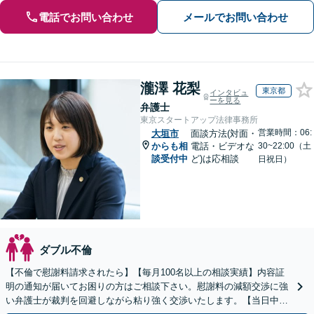
電話でお問い合わせ
メールでお問い合わせ
瀧澤 花梨
東京都
インタビュ
ーを見る
弁護士
東京スタートアップ法律事務所
営業時間：06:
大垣市
面談方法(対面・
からも相
電話・ビデオな
30~22:00（土
談受付中
ど)は応相談
日祝日）
ダブル不倫
【不倫で慰謝料請求されたら】【毎月100名以上の相談実績】内容証
明の通知が届いてお困りの方はご相談下さい。慰謝料の減額交渉に強
い弁護士が裁判を回避しながら粘り強く交渉いたします。【当日中の