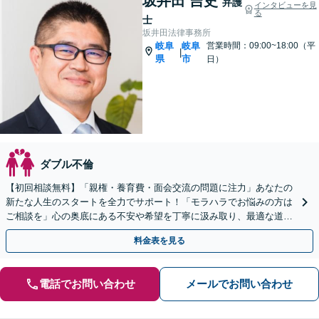
坂井田 吉史
弁護
インタビューを見
る
士
坂井田法律事務所
岐阜
岐阜
営業時間：09:00~18:00（平
|
県
市
日）
ダブル不倫
【初回相談無料】「親権・養育費・面会交流の問題に注力」あなたの
新たな人生のスタートを全力でサポート！「モラハラでお悩みの方は
ご相談を」心の奥底にある不安や希望を丁寧に汲み取り、最適な道筋
を一緒に見出します【WEB面談対応】【出張相談可】
料金表を見る
電話でお問い合わせ
メールでお問い合わせ