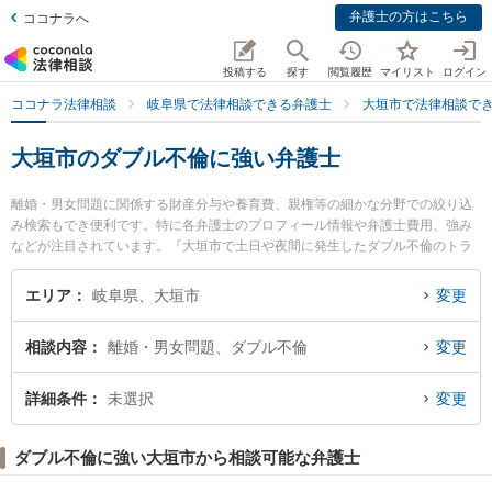
弁護士の方はこちら
ココナラへ
投稿する
探す
閲覧履歴
マイリスト
ログイン
ココナラ法律相談
岐阜県で法律相談できる弁護士
大垣市で法律相談で
大垣市のダブル不倫に強い弁護士
離婚・男女問題に関係する財産分与や養育費、親権等の細かな分野での絞り込
み検索もでき便利です。特に各弁護士のプロフィール情報や弁護士費用、強み
などが注目されています。『大垣市で土日や夜間に発生したダブル不倫のトラ
ブルを今すぐに弁護士に相談したい』『ダブル不倫のトラブル解決の実績豊富
な近くの弁護士を検索したい』『初回相談無料でダブル不倫を法律相談できる
エリア
岐阜県、大垣市
変更
大垣市内の弁護士に相談予約したい』などでお困りの相談者さんにおすすめで
す。
相談内容
離婚・男女問題、ダブル不倫
変更
詳細条件
未選択
変更
ダブル不倫に強い大垣市から相談可能な弁護士