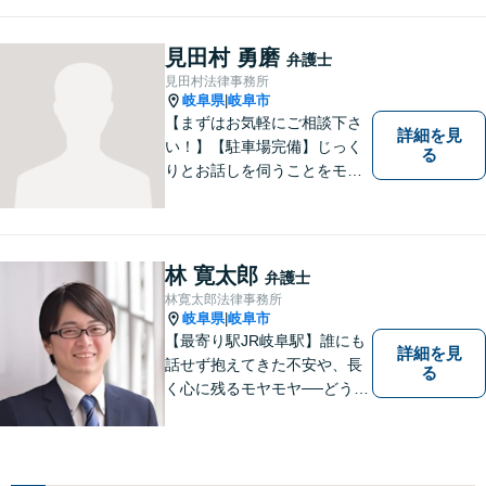
切にしています。法律問題は
お早めの相談が納得のいく解
決への第一歩です。小さな問
見田村 勇磨
弁護士
題から大きな問題まで、お気
見田村法律事務所
軽にご相談ください。
岐阜県
岐阜市
|
【まずはお気軽にご相談下さ
詳細を見
い！】【駐車場完備】じっく
る
りとお話しを伺うことをモッ
トーにしております。
林 寛太郎
弁護士
林寛太郎法律事務所
岐阜県
岐阜市
|
【最寄り駅JR岐阜駅】誰にも
詳細を見
話せず抱えてきた不安や、長
る
く心に残るモヤモヤ──どうぞ
安心してお聞かせください。
あなたの想いに丁寧に寄り添
いながら、これからの一歩を
一緒に見つけていきます。