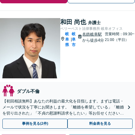
和田 尚也
弁護士
ベリーベスト法律事務所 岐阜オフィス
岐
岐
名鉄岐阜駅
営業時間：09:30~
阜
阜
|
21:00（平日）
から徒歩4分
県
市
ダブル不倫
【初回相談無料】あなたの利益の最大化を目指します。まずは電話・
メールで状況を丁寧にお聞きします。「離婚を希望している」「離婚
を切り出された」「不貞の慰謝料請求をしたい」等お任せください。
【リーズナブルな料金設定】
事例を見る(2件)
料金表を見る