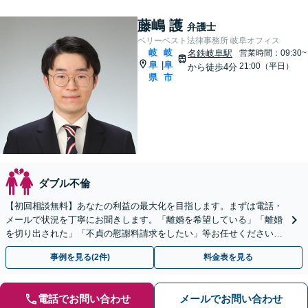
藤嶋 護
弁護士
ベリーベスト法律事務所 岐阜オフィス
岐
岐
名鉄岐阜駅
営業時間：09:30~
阜
阜
|
21:00（平日）
から徒歩4分
県
市
ダブル不倫
【初回相談無料】あなたの利益の最大化を目指します。まずは電話・
メールで状況を丁寧にお聞きします。「離婚を希望している」「離婚
を切り出された」「不貞の慰謝料請求をしたい」等お任せください。
【リーズナブルな料金設定】
事例を見る(2件)
料金表を見る
電話でお問い合わせ
メールでお問い合わせ