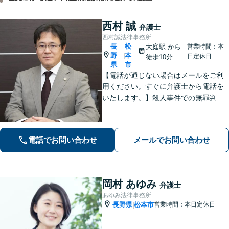
西村 誠
弁護士
西村誠法律事務所
長
松
大庭駅
から
営業時間：本
野
本
|
日定休日
徒歩10分
県
市
【電話が通じない場合はメールをご利
用ください。すぐに弁護士から電話を
いたします。】殺人事件での無罪判決
有り、法廷技術の研修多数参加、取調
べ拒否権を実現する会（ＲＡＩＳ）会
員、裁判員裁判対応可、夜間休日対応
電話でお問い合わせ
メールでお問い合わせ
可能、専用駐車場あり（無料）
岡村 あゆみ
弁護士
あゆみ法律事務所
長野県
松本市
営業時間：本日定休日
|