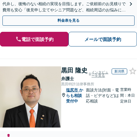
代弁し、後悔のない相続の実現を目指します。ご依頼前のお見積りで
費用も安心「後見申し立てやシニア問題など、相続周辺のお悩みにも
対処可能」【WEB面談対応】
料金表を見る
電話で面談予約
メールで面談予約
黒田 隆史
新潟県
インタビュ
ーを見る
弁護士
黒田特許法律事務所
営業時
塩尻市
か
面談方法(対面・電
らも相談
話・ビデオなど)は
間：本日
受付中
応相談
定休日