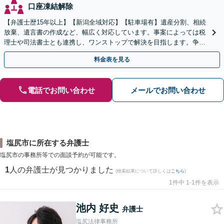
口座凍結解除
【弁護士歴15年以上】【新潟全域対応】【駐車場有】遺産分割、相続
放棄、遺言書の作成など、幅広く対応しています。事案によっては税
理士や司法書士とも連携し、ワンストップで解決を目指します。争い
を防ぐためにもぜひご相談ください。【分割払い可】
料金表を見る
電話でお問い合わせ
メールでお問い合わせ
塩尻市に所在する弁護士
塩尻市の事務所等での面談予約が可能です。
1
人の弁護士が見つかりました
(検索結果について詳しくは
こちら
)
1件中 1-1件を表示
池内 好史
弁護士
塩尻法律事務所