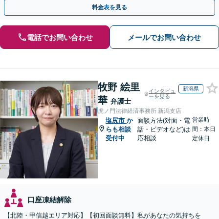
談ください。【休日・夜間面談可】【オンライン面談可】
料金表を見る
電話でお問い合わせ
メールでお問い合わせ
牧野 絵里
新潟県
インタビュ
ーを見る
華
弁護士
虎ノ門法律経済事務所 新潟支店
営業時
塩尻市
か
面談方法(対面・電
らも相談
話・ビデオなど)は
間：本日
受付中
応相談
定休日
口座凍結解除
【北陸・甲信越エリア対応】【初回面談無料】私があなたの気持ちを