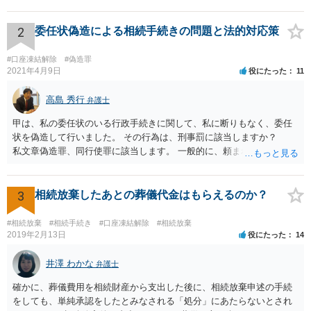
2
委任状偽造による相続手続きの問題と法的対応策
#口座凍結解除
#偽造罪
2021年4月9日
役にたった
11
高島 秀行
弁護士
甲は、私の委任状のいる行政手続きに関して、私に断りもなく、委任
状を偽造して行いました。 その行為は、刑事罰に該当しますか？
私文章偽造罪、同行使罪に該当します。 一般的に、頼まれた（委任さ
れた）人は、行政に提出する委任状の署名を偽造できるのでしょう
か？ 委任状を偽造して使用することはまでは依頼の範囲ではない
ので できないと思います。
3
相続放棄したあとの葬儀代金はもらえるのか？
#相続放棄
#相続手続き
#口座凍結解除
#相続放棄
2019年2月13日
役にたった
14
井澤 わかな
弁護士
確かに、葬儀費用を相続財産から支出した後に、相続放棄申述の手続
をしても、単純承認をしたとみなされる「処分」にあたらないとされ