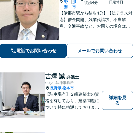
野
那
|
日定休日
徒歩4分
県
市
【伊那市駅から徒歩4分】【法テラス対
応】借金問題、残業代請求、不当解
雇、交通事故など、お困りの場合はす
ぐにご相談ください。【個人・企業対
応可能】弁護士が代理人として交渉し
ます!【秘密厳守】【破産管財人】
電話でお問い合わせ
メールでお問い合わせ
吉澤 誠
弁護士
いちい法律事務所
長野県
松本市
|
【駐車場有】２級建築士の資
詳細を見
格を有しており、建築問題に
る
ついて特に精通しておりま
す。ご依頼者さまとの信頼関
係を大切にし、迅速・丁寧な
対応を心がけております。お