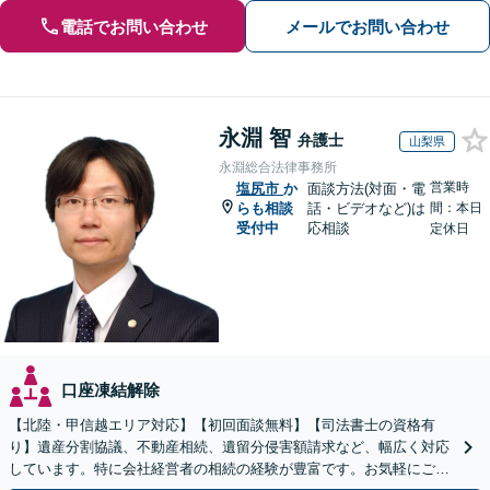
電話でお問い合わせ
メールでお問い合わせ
永淵 智
弁護士
山梨県
永淵総合法律事務所
営業時
塩尻市
か
面談方法(対面・電
らも相談
話・ビデオなど)は
間：本日
受付中
応相談
定休日
口座凍結解除
【北陸・甲信越エリア対応】【初回面談無料】【司法書士の資格有
り】遺産分割協議、不動産相続、遺留分侵害額請求など、幅広く対応
しています。特に会社経営者の相続の経験が豊富です。お気軽にご相