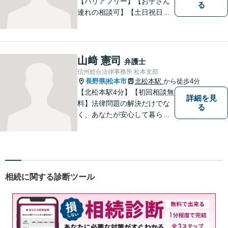
【バリアフリー】【お子さん
る
連れの相談可】【土日祝日応
相談】どなたにも相談しやす
い事務所です。
山﨑 憲司
弁護士
信州総合法律事務所 松本支部
長野県
松本市
北松本駅
から徒歩4分
|
【北松本駅4分】【初回相談無
詳細を見
料】法律問題の解決だけでな
る
く、あなたが安心して暮らせ
る「その先の未来」も一緒に
考えてサポートいたします。
一人で悩まずにお話をお聞か
せください。お気持ちに寄り
添い、より良い選択ができる
相続に関する診断ツール
よう全力を尽くします。【法
テラス利用可】