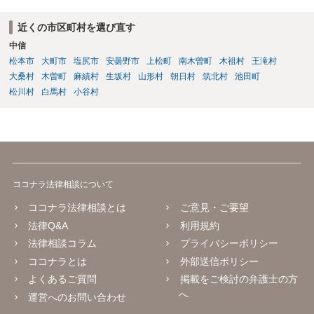
近くの市区町村を選び直す
中信
松本市
大町市
塩尻市
安曇野市
上松町
南木曽町
木祖村
王滝村
大桑村
木曽町
麻績村
生坂村
山形村
朝日村
筑北村
池田町
松川村
白馬村
小谷村
ココナラ法律相談について
ココナラ法律相談とは
ご意見・ご要望
法律Q&A
利用規約
法律相談コラム
プライバシーポリシー
ココナラとは
外部送信ポリシー
よくあるご質問
掲載をご検討の弁護士の方
へ
運営へのお問い合わせ