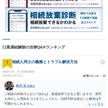
口座凍結解除の法律Q&Aランキング
1
相続人同士の義務とトラブル解決方法
#遺産分割
#口座凍結解除
2020年3月17日
役にたった
13
峰岸 泉
弁護士
ご相談の内容のとおりであれば，返還請求できると思いますが，相手
も何かしら理由をつけるでしょうから，法的手続を経ないと解決は不
可能かもしれません。