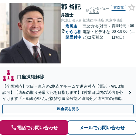
都 裕記
東京都
インタビュー
を見る
弁護士
弁護士法人新都法律事務所 東京事務所
営業時間：09:
塩尻市
面談方法(対面・
からも相
電話・ビデオな
00~19:00（土
談受付中
ど)は応相談
日祝日）
口座凍結解除
【全国対応】大阪・東京の2拠点でチームで迅速対応【電話・WEB相
談可】【遺産の取り分最大化を目指します】1営業日以内の返信を心
がけます「不動産が絡んだ複雑な遺産分割／遺留分／遺言書の作成・
執行／事業承継など、お任せください」【休日相談あり】
料金表を見る
電話でお問い合わせ
メールでお問い合わせ