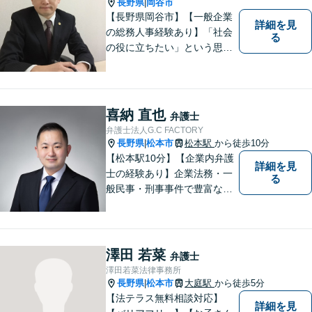
長野県
岡谷市
|
【長野県岡谷市】【一般企業
詳細を見
の総務人事経験あり】「社会
る
の役に立ちたい」という思い
を持って弁護士として活動し
ています。地元に根ざし、岡
谷市・長野県中南信の人々の
権利を守るために懸命に働き
喜納 直也
弁護士
ます。離婚・借金・交通事故
弁護士法人G.C FACTORY
などお気軽にご相談くださ
長野県
松本市
松本駅
から徒歩10分
|
い。
【松本駅10分】【企業内弁護
詳細を見
士の経験あり】企業法務・一
る
般民事・刑事事件で豊富な実
績あり。「依頼をして良かっ
た。」と言っていただけるよ
うなリーガルサービスをご提
供します。
澤田 若菜
弁護士
澤田若菜法律事務所
長野県
松本市
大庭駅
から徒歩5分
|
【法テラス無料相談対応】
詳細を見