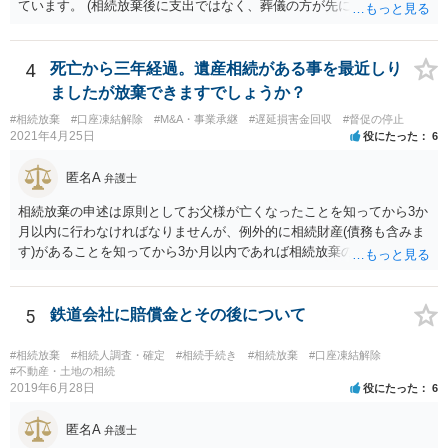
ています。 (相続放棄後に支出ではなく、葬儀の方が先に来るのが通常
だと思いますので、葬儀→葬儀費用を相続財産から支出→相続放棄申
述の手続ということだと思いますが) ただ、葬儀費用ならいくらでもよ
いということではなく、身分相応の、社会的儀式として当然認められ
4
死亡から三年経過。遺産相続がある事を最近しり
る程度の金額に留まると考えた方がよいです。 もし、相続人の皆さん
ましたが放棄できますでしょうか？
に葬儀費用を支出する経済力がなく、質素な葬儀を行った費用であれ
#相続放棄
#口座凍結解除
#M&A・事業承継
#遅延損害金回収
#督促の停止
ば相続財産から支出しても単純承認と認められない可能性が高いの
2021年4月25日
役にたった
6
で、相続放棄申述が受理される可能性も高いと思います。
匿名A
弁護士
相続放棄の申述は原則としてお父様が亡くなったことを知ってから3か
月以内に行わなければなりませんが、例外的に相続財産(債務も含みま
す)があることを知ってから3か月以内であれば相続放棄の申述が認め
られる可能性もありますので、通知が届いたのが3か月以内の話なので
したら、早急に家裁に行って相続放棄の申述をしたい旨告げて必要な
書類を提出されることをおすすめいたします。 なお、お父様の債務が
5
鉄道会社に賠償金とその後について
他にもあるかもしれないというリスクを考えますと、相続放棄の申述
にあたっては、法テラスの無料相談等を利用して弁護士に相談するこ
#相続放棄
#相続人調査・確定
#相続手続き
#相続放棄
#口座凍結解除
とも十分考えられるかと存じます。また、ご記載いただいた事実関係
#不動産・土地の相続
2019年6月28日
役にたった
6
を拝見するかぎり、再婚相手のかたは既に相続放棄をされている可能
性があるかもしれません。
匿名A
弁護士