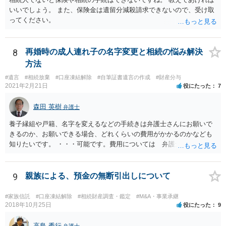
いいでしょう。 また、保険金は遺留分減殺請求できないので、受け取
ってください。
8
再婚時の成人連れ子の名字変更と相続の悩み解決
方法
#遺言
#相続放棄
#口座凍結解除
#自筆証書遺言の作成
#財産分与
2021年2月21日
役にたった
7
森田 英樹
弁護士
養子縁組や戸籍、名字を変えるなどの手続きは弁護士さんにお願いで
きるのか、お願いできる場合、どれくらいの費用がかかるのかなども
知りたいです。 ・・・可能です。費用については 弁護士と直接面談
の上 内容を確認し 協議の上個別に契約によって決まることになっ
ています。 やはり、成人した子のことまでごちゃごちゃ考えず、自分
の事だけ考えるべきなのでしょうか ・・・お子さんの事をまで含め良
9
親族による、預金の無断引出しについて
い解決案があればお悩みになるのは当然と言えば当然のことです。 彼
と親子関係を結びたいと思っているが、名字は変えたくない・・・養
#家族信託
#口座凍結解除
#相続財産調査・鑑定
#M&A・事業承継
子縁組の必要があり 氏も変更することになります。 しかし 彼は成人
2018年10月25日
役にたった
9
しているとは言え、自分の子と私の連れ子、全て平等にしたいと希
望。もちろん私もそうできればと思います。 ・・・婚姻前の契約 あ
高島 秀行
弁護士