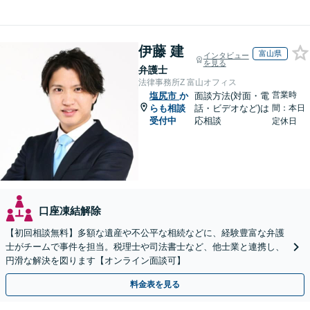
伊藤 建
富山県
インタビュー
を見る
弁護士
法律事務所Z 富山オフィス
営業時
塩尻市
か
面談方法(対面・電
らも相談
話・ビデオなど)は
間：本日
受付中
応相談
定休日
口座凍結解除
【初回相談無料】多額な遺産や不公平な相続などに、経験豊富な弁護
士がチームで事件を担当。税理士や司法書士など、他士業と連携し、
円滑な解決を図ります【オンライン面談可】
料金表を見る