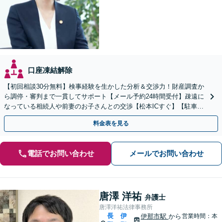
口座凍結解除
【初回相談30分無料】検事経験を生かした分析＆交渉力！財産調査か
ら調停・審判まで一貫してサポート【メール予約24時間受付】疎遠に
なっている相続人や前妻のお子さんとの交渉【松本ICすぐ】【駐車場
あり】話しやすい雰囲気の事務所
料金表を見る
電話でお問い合わせ
メールでお問い合わせ
唐澤 洋祐
弁護士
唐澤洋祐法律事務所
長
伊
伊那市駅
から
営業時間：本