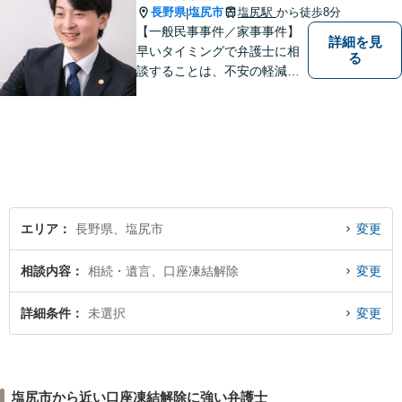
長野県
塩尻市
塩尻駅
から徒歩8分
|
【一般民事事件／家事事件】
詳細を見
早いタイミングで弁護士に相
る
談することは、不安の軽減、
早期解決方法の発見、二次被
害の防止など様々な利点があ
ります。お気軽に御相談くだ
さい。
エリア
長野県、塩尻市
変更
相談内容
相続・遺言、口座凍結解除
変更
詳細条件
未選択
変更
塩尻市から近い口座凍結解除に強い弁護士