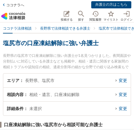
弁護士の方はこちら
ココナラへ
投稿する
探す
閲覧履歴
マイリスト
ログイン
ココナラ法律相談
長野県で法律相談できる弁護士
塩尻市で法律相談で
塩尻市の口座凍結解除に強い弁護士
長野県の塩尻市で口座凍結解除に強い弁護士が1名見つかりました。夜間面談や
分割払いに対応している弁護士なども掲載中。相続・遺言に関係する家族間の
相続トラブルや認知症の相続、遺産分割等の細かな分野での絞り込み検索もで
き便利です。特に塩尻法律事務所の池内 好史弁護士のプロフィール情報や弁護
士費用、強みなどが注目されています。『塩尻市で土日や夜間に発生した口座
エリア
長野県、塩尻市
変更
凍結解除のトラブルを今すぐに弁護士に相談したい』『口座凍結解除のトラブ
ル解決の実績豊富な近くの弁護士を検索したい』『初回相談無料で口座凍結解
相談内容
相続・遺言、口座凍結解除
変更
除を法律相談できる塩尻市内の弁護士に相談予約したい』などでお困りの相談
者さんにおすすめです。
詳細条件
未選択
変更
口座凍結解除に強い塩尻市から相談可能な弁護士