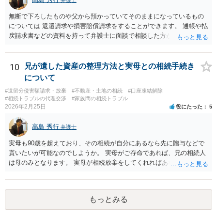
るいは 遺言書などで その意思を実現する方法はあります。 弁護
無断で下ろしたものや父から預かっていてそのままになっているもの
士に相談してみてください。
については 返還請求や損害賠償請求をすることができます。 通帳や払
戻請求書などの資料を持って弁護士に面談で相談した方がよいと思い
ます。
10
兄が遺した資産の整理方法と実母との相続手続き
について
#遺留分侵害額請求・放棄
#不動産・土地の相続
#口座凍結解除
#相続トラブルの代理交渉
#家族間の相続トラブル
2026年2月25日
役にたった
5
高島 秀行
弁護士
実母も90歳を超えており、その相続が自分にあるなら先に贈与などで
貰いたいが可能なのでしようか。 実母がご存命であれば、兄の相続人
は母のみとなります。 実母が相続放棄をしてくれればあなた方兄弟及
び実母の子が相続人となります。 実母に連絡を取って話してみるほか
ないと思います。
もっとみる