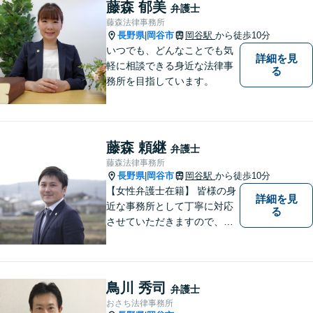
忙しい方もお気軽にご相談く
藤森 郁美
弁護士
ださい。
藤森法律事務所
長野県
岡谷市
岡谷駅
から徒歩10分
|
いつでも、どんなことでも気
詳細を見
軽に相談できる身近な法律事
る
務所を目指しています。
藤森 頼継
弁護士
藤森法律事務所
長野県
岡谷市
岡谷駅
から徒歩10分
|
【女性弁護士在籍】 皆様の身
詳細を見
近な事務所として丁寧に対応
る
させていただきますので、お
気軽にお電話下さい。
鳥川 秀司
弁護士
おさち法律事務所