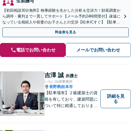
生前贈与
【初回相談30分無料】検事経験を生かした分析＆交渉力！財産調査か
ら調停・審判まで一貫してサポート【メール予約24時間受付】疎遠に
なっている相続人や前妻のお子さんとの交渉【松本ICすぐ】【駐車場
あり】話しやすい雰囲気の事務所
料金表を見る
電話でお問い合わせ
メールでお問い合わせ
吉澤 誠
弁護士
いちい法律事務所
長野県
松本市
|
【駐車場有】２級建築士の資
詳細を見
格を有しており、建築問題に
る
ついて特に精通しておりま
す。ご依頼者さまとの信頼関
係を大切にし、迅速・丁寧な
対応を心がけております。お