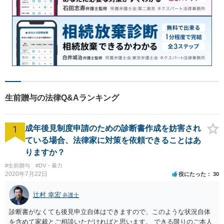
生前贈与の法律Q&Aランキング
1
成年後見制度申請のための診断書作成を妨害され
ている場合、法律家に対策を依頼できることはあ
りますか？
#生前贈与
#DV・暴力
2020年7月22日
役にたった
30
辻村 幸宏
弁護士
診断書がなくても後見申立自体はできますので、このような状況自体
を含めて家裁とご相談いただければと思います。 できる限りのご本人