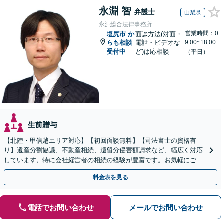
永淵 智
弁護士
山梨県
永淵総合法律事務所
営業時間：0
塩尻市
か
面談方法(対面・
らも相談
電話・ビデオな
9:00~18:00
受付中
ど)は応相談
（平日）
生前贈与
【北陸・甲信越エリア対応】【初回面談無料】【司法書士の資格有
り】遺産分割協議、不動産相続、遺留分侵害額請求など、幅広く対応
しています。特に会社経営者の相続の経験が豊富です。お気軽にご相
談ください。【休日・夜間面談可】【オンライン面談可】
料金表を見る
電話でお問い合わせ
メールでお問い合わせ