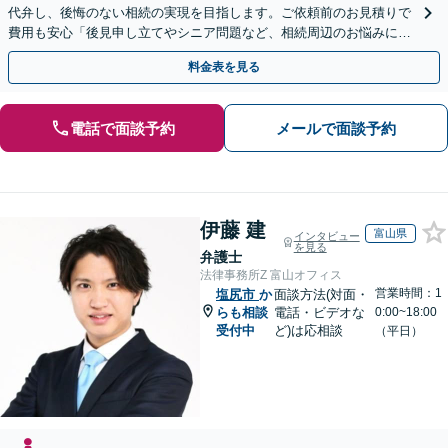
代弁し、後悔のない相続の実現を目指します。ご依頼前のお見積りで
費用も安心「後見申し立てやシニア問題など、相続周辺のお悩みにも
対処可能」【WEB面談対応】
料金表を見る
電話で面談予約
メールで面談予約
伊藤 建
富山県
インタビュー
を見る
弁護士
法律事務所Z 富山オフィス
営業時間：1
塩尻市
か
面談方法(対面・
らも相談
電話・ビデオな
0:00~18:00
受付中
ど)は応相談
（平日）