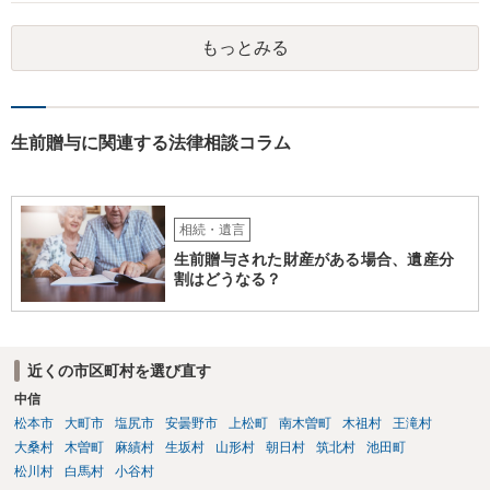
相談されるのが良いと思います。
もっとみる
生前贈与に関連する法律相談コラム
相続・遺言
生前贈与された財産がある場合、遺産分
割はどうなる？
近くの市区町村を選び直す
中信
松本市
大町市
塩尻市
安曇野市
上松町
南木曽町
木祖村
王滝村
大桑村
木曽町
麻績村
生坂村
山形村
朝日村
筑北村
池田町
松川村
白馬村
小谷村