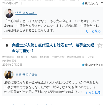
与を大きく排除できます。 ②遺言＋生命保険の組合せ 生活資金は手元
2025年9月25日
役にたった
7
に残し、余剰資金で受取人を友人・団体にした保険を活用。保険金は
相続財産とは別枠で、遺留分対策にも有効と思われます。 ③負担付死
濵門 俊也
弁護士
因贈与 「介護・見守り等を条件に、死亡時に財産を渡す」契約。条件
不履行なら無効にでき、老後の安心を担保できます。 ④ 寄附予約＋解
「生前相続」という概念はなく、もし売却金をローンに充当するので
除条件 慈善団体への寄附を予約しつつ、資金不足時は解除できる条項
あれば、生前贈与を受けたことになります。相続の際、生前贈与され
を設定。 などがあり得るかと思われます。
た分は持戻しされることになります。
8
弁護士が入院し復代理人も対応せず、着手金の返
金は可能か？
#生前贈与
#遺産分割
#調停
#不動産・土地の相続
#家族間の相続トラブル
#売掛金回収
2024年9月30日
役にたった
8
高島 秀行
弁護士
最初に支払った着手金が返金されないのはなぜでしょうか？依頼した
仕事が途中でできなくなったのに、返金しなくても良いのでしょう
か？消費者が一方的に不利になる契約は無効ではありませんか？
着手金は、前の弁護士が倒れるまでにやった仕事に応じて清算する義
務があると思います。 倒れた弁護士が所属する弁護士会に相談さ