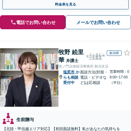
を防ぐためにもぜひご相談ください。【分割払い可】
料金表を見る
電話でお問い合わせ
メールでお問い合わせ
牧野 絵里
新潟県
インタビュ
ーを見る
華
弁護士
虎ノ門法律経済事務所 新潟支店
営業時間：0
塩尻市
か
面談方法(対面・
らも相談
電話・ビデオな
8:00~17:00
受付中
ど)は応相談
（平日）
生前贈与
【北陸・甲信越エリア対応】【初回面談無料】私があなたの気持ちを