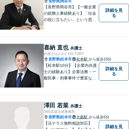
長野県
岡谷市
|
【長野県岡谷市】【一般企業
詳細を見
の総務人事経験あり】「社会
る
の役に立ちたい」という思い
を持って弁護士として活動し
ています。地元に根ざし、岡
谷市・長野県中南信の人々の
権利を守るために懸命に働き
喜納 直也
弁護士
ます。離婚・借金・交通事故
弁護士法人G.C FACTORY
などお気軽にご相談くださ
長野県
松本市
松本駅
から徒歩10分
|
い。
【松本駅10分】【企業内弁護
詳細を見
士の経験あり】企業法務・一
る
般民事・刑事事件で豊富な実
績あり。「依頼をして良かっ
た。」と言っていただけるよ
うなリーガルサービスをご提
供します。
澤田 若菜
弁護士
澤田若菜法律事務所
長野県
松本市
大庭駅
から徒歩5分
|
【法テラス無料相談対応】
詳細を見