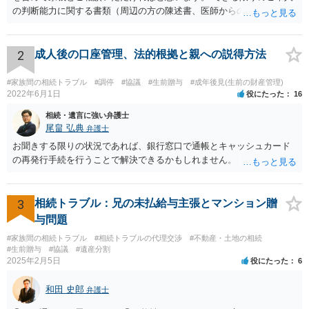
の判断能力に関する書類（周辺の方の陳述書、医師からの聴取書等）
を整え、家裁の鑑定を経る前提で鑑定費用の予納金を用意し、申立て
をしていただければそこから先は進むのではないかと存じます。 ま
た、Aさんの意向を酌みすぎるあまりに後見申立ができない状況にして
2
成人後の口座管理、法的根拠と親への説得方法
いる施設の問題もありますので、当該地域の地域包括支援センターに
ご相談されるのもひとつの方法です。
#家族間の相続トラブル
#調停
#協議
#生前贈与
#成年後見(生前の財産管理)
2022年6月1日
役にたった
16
相続・遺言に強い弁護士
尾畠 弘典
弁護士
お聞きする限りの状況であれば、銀行窓口で通帳とキャッシュカード
の再発行手続を行うことで解決できるかもしれません。
3
相続トラブル：兄の未払給与主張とマンション贈
与問題
#家族間の相続トラブル
#相続トラブルの代理交渉
#不動産・土地の相続
#生前贈与
#協議
#遺産分割
2025年2月5日
役にたった
6
和田 史郎
弁護士