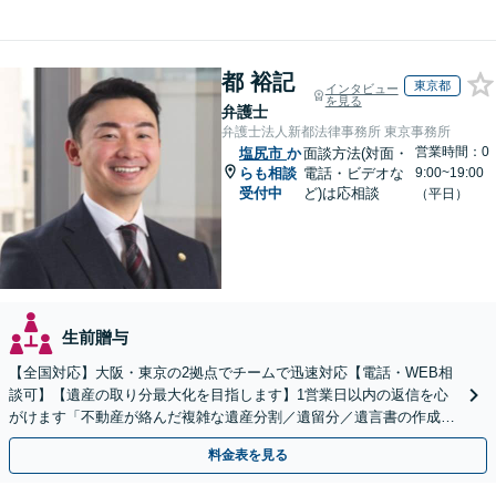
都 裕記
東京都
インタビュー
を見る
弁護士
弁護士法人新都法律事務所 東京事務所
営業時間：0
塩尻市
か
面談方法(対面・
らも相談
電話・ビデオな
9:00~19:00
受付中
ど)は応相談
（平日）
生前贈与
【全国対応】大阪・東京の2拠点でチームで迅速対応【電話・WEB相
談可】【遺産の取り分最大化を目指します】1営業日以内の返信を心
がけます「不動産が絡んだ複雑な遺産分割／遺留分／遺言書の作成・
執行／事業承継など、お任せください」【休日相談あり】
料金表を見る