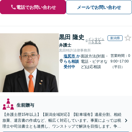
電話でお問い合わせ
メールでお問い合わせ
黒田 隆史
新潟県
インタビュ
ーを見る
弁護士
黒田特許法律事務所
営業時間：0
塩尻市
か
面談方法(対面・
らも相談
電話・ビデオな
9:00~17:00
受付中
ど)は応相談
（平日）
生前贈与
【弁護士歴15年以上】【新潟全域対応】【駐車場有】遺産分割、相続
放棄、遺言書の作成など、幅広く対応しています。事案によっては税
理士や司法書士とも連携し、ワンストップで解決を目指します。争い