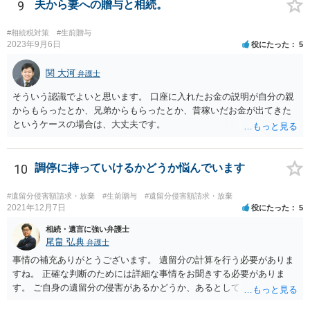
れた方がよいと思います。 倒れた弁護士は脳梗塞で倒れたようで
9
夫から妻への贈与と相続。
すが、 判断能力があり、復代理を倒れた弁護士の判断で復代理を
選任したのか 即ち、復代理人の選任は有効なのかという問題もあ
#相続税対策
#生前贈与
ると思います。
2023年9月6日
役にたった
5
関 大河
弁護士
そういう認識でよいと思います。 口座に入れたお金の説明が自分の親
からもらったとか、兄弟からもらったとか、昔稼いだお金が出てきた
というケースの場合は、大丈夫です。
10
調停に持っていけるかどうか悩んでいます
#遺留分侵害額請求・放棄
#生前贈与
#遺留分侵害額請求・放棄
2021年12月7日
役にたった
5
相続・遺言に強い弁護士
尾畠 弘典
弁護士
事情の補充ありがとうございます。 遺留分の計算を行う必要がありま
すね。 正確な判断のためには詳細な事情をお聞きする必要がありま
す。 ご自身の遺留分の侵害があるかどうか、あるとしてどの程度の金
額となるかを正確に把握されたいのであれば、一度お近くの弁護士に