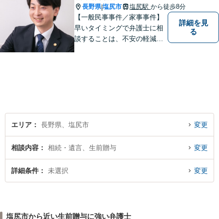
長野県
塩尻市
塩尻駅
から徒歩8分
|
【一般民事事件／家事事件】
詳細を見
早いタイミングで弁護士に相
る
談することは、不安の軽減、
早期解決方法の発見、二次被
害の防止など様々な利点があ
ります。お気軽に御相談くだ
さい。
エリア
長野県、塩尻市
変更
相談内容
相続・遺言、生前贈与
変更
詳細条件
未選択
変更
塩尻市から近い生前贈与に強い弁護士