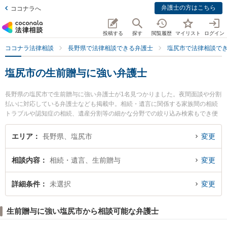
弁護士の方はこちら
ココナラへ
投稿する
探す
閲覧履歴
マイリスト
ログイン
ココナラ法律相談
長野県で法律相談できる弁護士
塩尻市で法律相談で
塩尻市の生前贈与に強い弁護士
長野県の塩尻市で生前贈与に強い弁護士が1名見つかりました。夜間面談や分割
払いに対応している弁護士なども掲載中。相続・遺言に関係する家族間の相続
トラブルや認知症の相続、遺産分割等の細かな分野での絞り込み検索もでき便
利です。特に塩尻法律事務所の池内 好史弁護士のプロフィール情報や弁護士費
用、強みなどが注目されています。『塩尻市で土日や夜間に発生した生前贈与
エリア
長野県、塩尻市
変更
のトラブルを今すぐに弁護士に相談したい』『生前贈与のトラブル解決の実績
豊富な近くの弁護士を検索したい』『初回相談無料で生前贈与を法律相談でき
相談内容
相続・遺言、生前贈与
変更
る塩尻市内の弁護士に相談予約したい』などでお困りの相談者さんにおすすめ
です。
詳細条件
未選択
変更
生前贈与に強い塩尻市から相談可能な弁護士