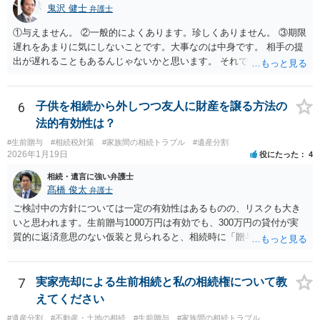
鬼沢 健士
弁護士
①与えません。 ②一般的によくあります。珍しくありません。 ③期限
遅れをあまりに気にしないことです。大事なのは中身です。 相手の提
出が遅れることもあるんじゃないかと思います。 それでもあなた有利
にはなりません。
6
子供を相続から外しつつ友人に財産を譲る方法の
法的有効性は？
#生前贈与
#相続税対策
#家族間の相続トラブル
#遺産分割
2026年1月19日
役にたった
4
相続・遺言に強い弁護士
髙橋 俊太
弁護士
ご検討中の方針については一定の有効性はあるものの、リスクも大き
いと思われます。生前贈与1000万円は有効でも、300万円の貸付が実
質的に返済意思のない仮装と見られると、相続時に「贈与」と評価さ
れ、子から遺留分侵害額請求を受ける可能性があります。 その他の方
法として考えられるものとしては、 ①信託（家族信託・目的信託） 財
産を信託口に移し、受託者（信頼できる友人や専門職）に管理させ、
7
実家売却による生前相続と私の相続権について教
・生存中はあなたの生活費・介護費に優先充当 ・残余を友人や慈善団
えてください
体へ と使途を厳格に指定。相続ではなく信託帰属になるため、子の関
#遺産分割
#不動産・土地の相続
#生前贈与
#家族間の相続トラブル