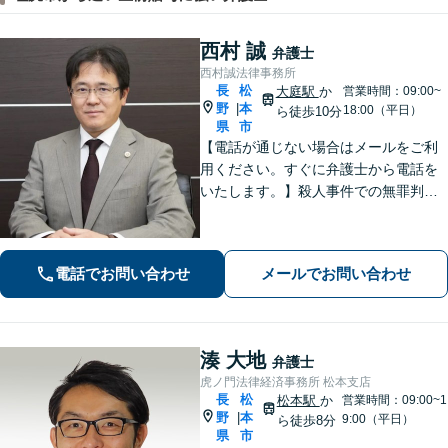
西村 誠
弁護士
西村誠法律事務所
長
松
大庭駅
か
営業時間：09:00~
野
本
|
18:00（平日）
ら徒歩10分
県
市
【電話が通じない場合はメールをご利
用ください。すぐに弁護士から電話を
いたします。】殺人事件での無罪判決
有り、法廷技術の研修多数参加、取調
べ拒否権を実現する会（ＲＡＩＳ）会
員、裁判員裁判対応可、夜間休日対応
電話でお問い合わせ
メールでお問い合わせ
可能、専用駐車場あり（無料）
湊 大地
弁護士
虎ノ門法律経済事務所 松本支店
長
松
松本駅
か
営業時間：09:00~1
野
本
|
9:00（平日）
ら徒歩8分
県
市