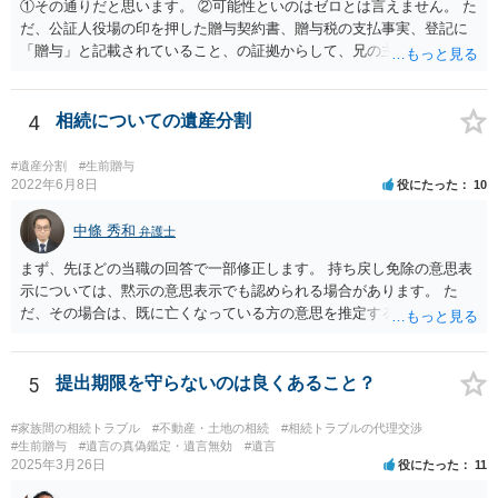
①その通りだと思います。 ②可能性といのはゼロとは言えません。 た
だ、公証人役場の印を押した贈与契約書、贈与税の支払事実、登記に
「贈与」と記載されていること、の証拠からして、兄の主張は通らな
いようには思います。 ③④その通りだと思います。 話し合いで折り合
わなければ、遺産分割調停を申し立てて進めるのがベターのような気
がしますね。
4
相続についての遺産分割
#遺産分割
#生前贈与
2022年6月8日
役にたった
10
中條 秀和
弁護士
まず、先ほどの当職の回答で一部修正します。 持ち戻し免除の意思表
示については、黙示の意思表示でも認められる場合があります。 た
だ、その場合は、既に亡くなっている方の意思を推定することになり
ますので、なかなか立証のハードルは高いと思われます。それゆえ、
持ち戻し免除の意思表示は書面で明確にしておいていただくべきとい
う結論は変わりません。 誤解を与えるような回答でした。失礼しまし
5
提出期限を守らないのは良くあること？
た。 文言については、「〇〇に対する生前贈与による特別受益の持ち
戻しをすべて免除する」というのがオーソドックスなものですが、ご
#家族間の相続トラブル
#不動産・土地の相続
#相続トラブルの代理交渉
心配ならば、弁護士のところに行って、特別受益となりそうな贈与に
#生前贈与
#遺言の真偽鑑定・遺言無効
#遺言
2025年3月26日
役にたった
11
ついて説明した上で、適切な文言についてご相談してみてはいかがで
しょうか。