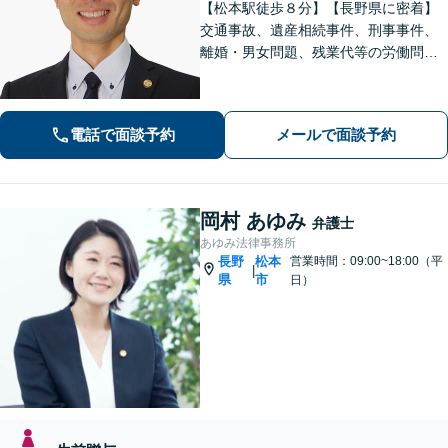
【松本駅徒歩８分】【長野県に密着】
交通事故、遺産相続事件、刑事事件、
離婚・男女問題、残業代等の労働問題
等の個人の法律問題や企業法務まで、
法的トラブルを解決、予防すべく、依
頼者様と共に歩みます。お一人で悩ま
電話で面談予約
メールで面談予約
ず是非ご相談ください。
岡村 あゆみ
弁護士
あゆみ法律事務所
長野
松本
営業時間：09:00~18:00（平
|
県
市
日）