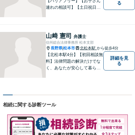
【バリアフリー】【お子さん
る
連れの相談可】【土日祝日応
相談】どなたにも相談しやす
い事務所です。
山﨑 憲司
弁護士
信州総合法律事務所 松本支部
長野県
松本市
北松本駅
から徒歩4分
|
【北松本駅4分】【初回相談無
詳細を見
料】法律問題の解決だけでな
る
く、あなたが安心して暮らせ
る「その先の未来」も一緒に
考えてサポートいたします。
一人で悩まずにお話をお聞か
せください。お気持ちに寄り
添い、より良い選択ができる
相続に関する診断ツール
よう全力を尽くします。【法
テラス利用可】