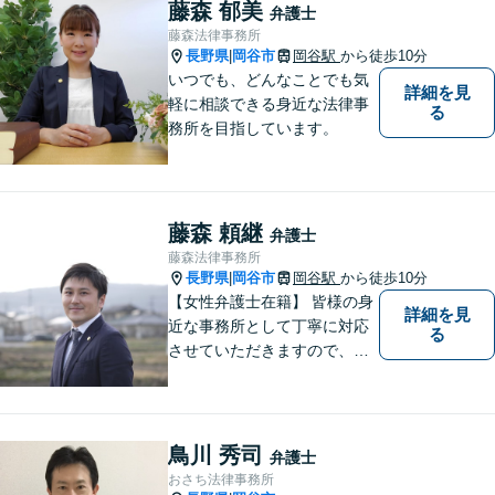
忙しい方もお気軽にご相談く
藤森 郁美
弁護士
ださい。
藤森法律事務所
長野県
岡谷市
岡谷駅
から徒歩10分
|
いつでも、どんなことでも気
詳細を見
軽に相談できる身近な法律事
る
務所を目指しています。
藤森 頼継
弁護士
藤森法律事務所
長野県
岡谷市
岡谷駅
から徒歩10分
|
【女性弁護士在籍】 皆様の身
詳細を見
近な事務所として丁寧に対応
る
させていただきますので、お
気軽にお電話下さい。
鳥川 秀司
弁護士
おさち法律事務所