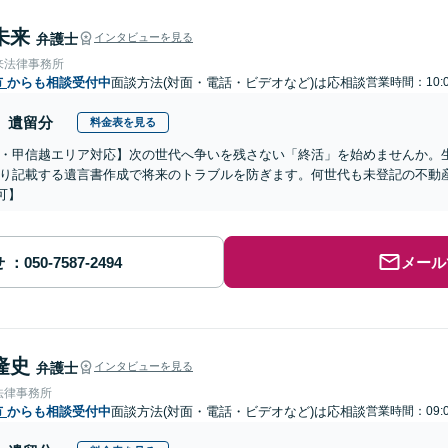
未来
弁護士
インタビューを見る
来法律事務所
市
からも相談受付中
面談方法(対面・電話・ビデオなど)は応相談
営業時間：10:0
遺留分
料金表を見る
・甲信越エリア対応】次の世代へ争いを残さない「終活」を始めませんか。
り記載する遺言書作成で将来のトラブルを防ぎます。何世代も未登記の不動
可】
せ
メール
隆史
弁護士
インタビューを見る
法律事務所
市
からも相談受付中
面談方法(対面・電話・ビデオなど)は応相談
営業時間：09:0