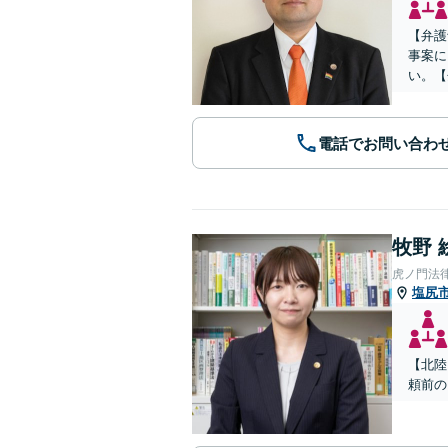
【弁護
事案に
い。【
電話でお問い合わ
牧野 
虎ノ門法
塩尻
【北陸
頼前の