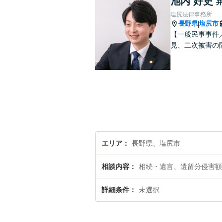
池内 好史
塩尻法律事務所
長野県
塩尻市
|
【一般民事事件
見、二次被害の
エリア
長野県、塩尻市
相談内容
相続・遺言、遺留分侵害額
詳細条件
未選択