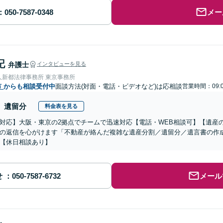
メー
記
弁護士
インタビューを見る
人新都法律事務所 東京事務所
市
からも相談受付中
面談方法(対面・電話・ビデオなど)は応相談
営業時間：09:0
遺留分
料金表を見る
対応】大阪・東京の2拠点でチームで迅速対応【電話・WEB相談可】【遺産
の返信を心がけます「不動産が絡んだ複雑な遺産分割／遺留分／遺言書の作
【休日相談あり】
せ
メール