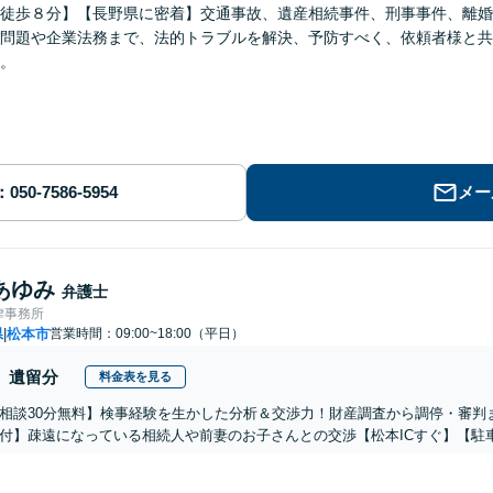
徒歩８分】【長野県に密着】交通事故、遺産相続事件、刑事事件、離婚
問題や企業法務まで、法的トラブルを解決、予防すべく、依頼者様と共
。
メー
あゆみ
弁護士
律事務所
県
松本市
営業時間：09:00~18:00（平日）
|
遺留分
料金表を見る
相談30分無料】検事経験を生かした分析＆交渉力！財産調査から調停・審判
付】疎遠になっている相続人や前妻のお子さんとの交渉【松本ICすぐ】【駐