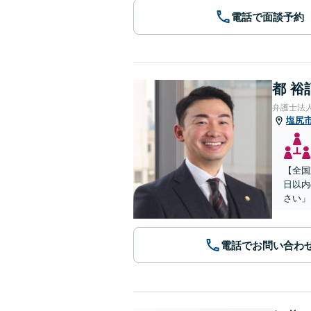
電話で面談予約
都 裕
弁護士法
塩尻
【全国
日以内
さい」
電話でお問い合わ