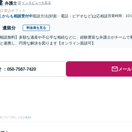
建
弁護士
インタビューを見る
Z 富山オフィス
市
からも相談受付中
面談方法(対面・電話・ビデオなど)は応相談
営業時間：10:0
遺留分
料金表を見る
相談無料】多額な遺産や不公平な相続などに、経験豊富な弁護士がチームで
と連携し、円滑な解決を図ります【オンライン面談可】
せ
メール
果について詳しくは
こちら
)