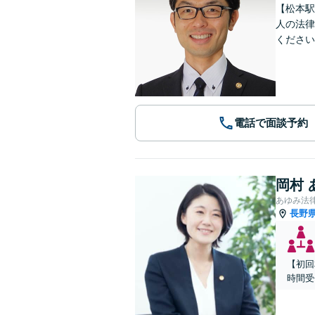
【松本駅
人の法律
ください
電話で面談予約
岡村 
あゆみ法
長野
【初回
時間受