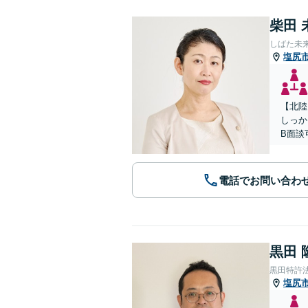
柴田 
しばた未
塩尻
【北陸
しっか
B面談
電話でお問い合わ
黒田 
黒田特許
塩尻