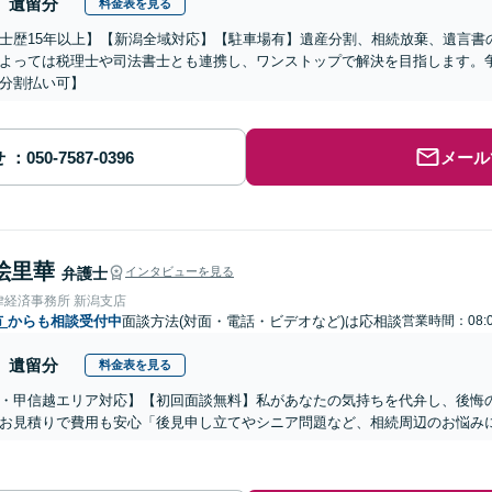
遺留分
料金表を見る
士歴15年以上】【新潟全域対応】【駐車場有】遺産分割、相続放棄、遺言書
よっては税理士や司法書士とも連携し、ワンストップで解決を目指します。
分割払い可】
せ
メール
絵里華
弁護士
インタビューを見る
律経済事務所 新潟支店
市
からも相談受付中
面談方法(対面・電話・ビデオなど)は応相談
営業時間：08:0
遺留分
料金表を見る
・甲信越エリア対応】【初回面談無料】私があなたの気持ちを代弁し、後悔
お見積りで費用も安心「後見申し立てやシニア問題など、相続周辺のお悩みに