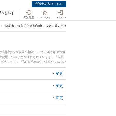
弁護士の方はこちら
&Aを探す
閲覧履歴
マイリスト
ログイン
塩尻市で遺留分侵害額請求・放棄に強い弁護士
言に関係する家族間の相続トラブルや認知症の相
士費用、強みなどが注目されています。『塩尻
を検索したい』『初回相談無料で遺留分を法律相
変更
変更
変更