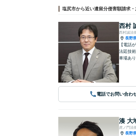
塩尻市から近い遺留分侵害額請求・
西村 
西村誠法
長野
【電話が
法廷技術
車場あり
電話でお問い合わ
湊 大
虎ノ門法
長野