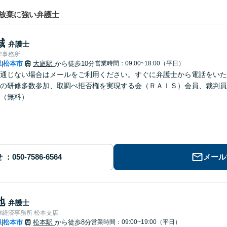
放棄に強い弁護士
誠
弁護士
律事務所
県
松本市
大庭駅
から徒歩10分
営業時間：09:00~18:00（平日）
|
通じない場合はメールをご利用ください。すぐに弁護士から電話をいた
の研修多数参加、取調べ拒否権を実現する会（ＲＡＩＳ）会員、裁判員
（無料）
せ
メール
地
弁護士
律経済事務所 松本支店
県
松本市
松本駅
から徒歩8分
営業時間：09:00~19:00（平日）
|