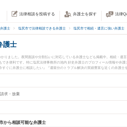
法律相談を投稿する
弁護士を探す
法律Q
弁護士
塩尻市で法律相談できる弁護士
塩尻市で相続・遺言に強い弁護士
弁護士
つかりました。夜間面談や分割払いに対応している弁護士なども掲載中。相続・遺
もでき便利です。特に塩尻法律事務所の池内 好史弁護士のプロフィール情報や弁護
今すぐに弁護士に相談したい』『遺留分のトラブル解決の実績豊富な近くの弁護士
などでお困りの相談者さんにおすすめです。
請求・放棄
市から相談可能な弁護士