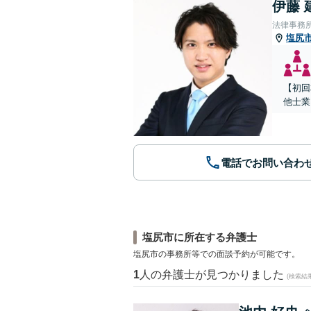
伊藤 
法律事務所
塩尻
【初回
他士業
電話でお問い合わ
塩尻市に所在する弁護士
塩尻市の事務所等での面談予約が可能です。
1
人の弁護士が見つかりました
(検索結