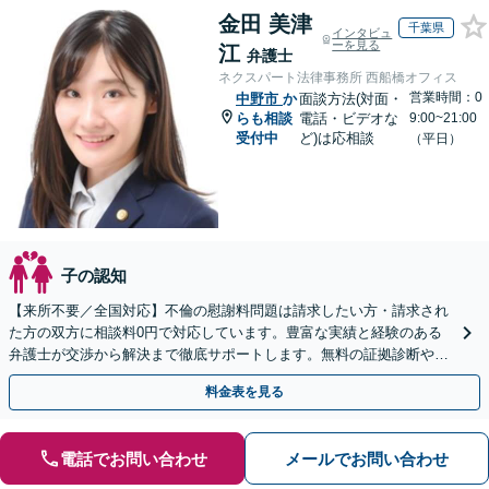
金田 美津
千葉県
インタビュ
ーを見る
江
弁護士
ネクスパート法律事務所 西船橋オフィス
営業時間：0
中野市
か
面談方法(対面・
らも相談
電話・ビデオな
9:00~21:00
受付中
ど)は応相談
（平日）
子の認知
【来所不要／全国対応】不倫の慰謝料問題は請求したい方・請求され
た方の双方に相談料0円で対応しています。豊富な実績と経験のある
弁護士が交渉から解決まで徹底サポートします。無料の証拠診断や着
手金の返還保証もありますので安心してご相談ください。
料金表を見る
電話でお問い合わせ
メールでお問い合わせ