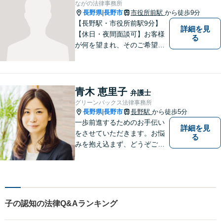
ながの法律事務所
い。【完全個室で相談】
長野県
長野市
市役所前駅
から徒歩9分
|
【長野駅・市役所前駅9分】
詳細を見
【休日・夜間面談可】お客様
る
が何を望まれ、そのご希望を
実現するためにどのような方
法が最適かを常に考えなが
ら、一つひとつの案件に向き
合っています。 できる限り負
青木 恵里子
弁護士
担を軽減し、スピーディーな
グリーンバックス法律事務所
解決を目指すことを信条とし
長野県
長野市
長野駅
から徒歩5分
|
ています。
一歩前進するためのお手伝い
詳細を見
をさせていただきます。お悩
る
みを抱え込まず、どうぞご相
談ください。
子の認知の法律Q&Aランキング