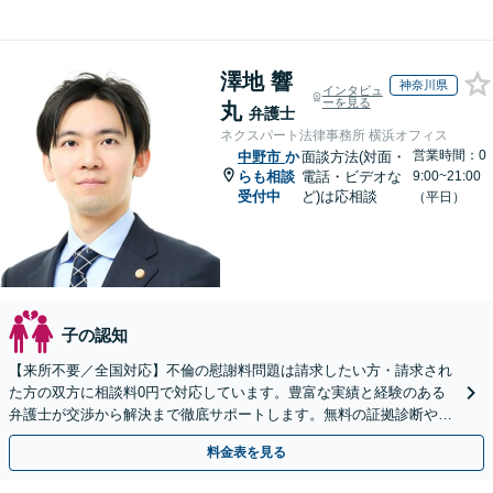
澤地 響
神奈川県
インタビュ
ーを見る
丸
弁護士
ネクスパート法律事務所 横浜オフィス
営業時間：0
中野市
か
面談方法(対面・
らも相談
電話・ビデオな
9:00~21:00
受付中
ど)は応相談
（平日）
子の認知
【来所不要／全国対応】不倫の慰謝料問題は請求したい方・請求され
た方の双方に相談料0円で対応しています。豊富な実績と経験のある
弁護士が交渉から解決まで徹底サポートします。無料の証拠診断や着
手金の返還保証もありますので安心してご相談ください。
料金表を見る