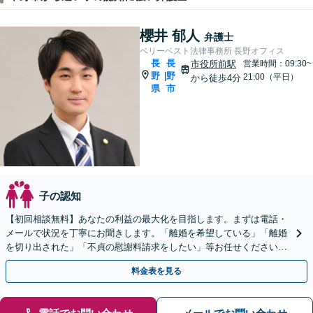
櫻井 郁人
弁護士
ベリーベスト法律事務所 長野オフィス
長
長
市役所前駅
営業時間：09:30~
野
野
|
21:00（平日）
から徒歩4分
県
市
子の認知
【初回相談無料】あなたの利益の最大化を目指します。まずは電話・
メールで状況を丁寧にお聞きします。「離婚を希望している」「離婚
を切り出された」「不貞の慰謝料請求をしたい」等お任せください。
【リーズナブルな料金設定】
料金表を見る