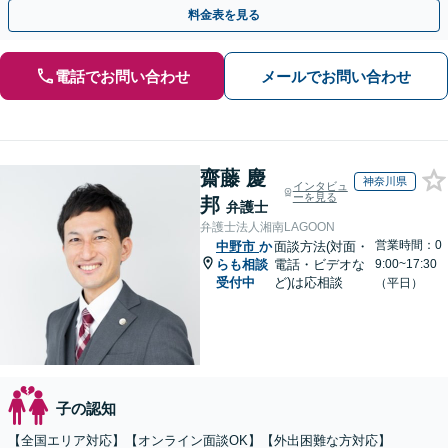
手金の返還保証もありますので安心してご相談ください。
料金表を見る
電話でお問い合わせ
メールでお問い合わせ
齋藤 慶
神奈川県
インタビュ
ーを見る
邦
弁護士
弁護士法人湘南LAGOON
営業時間：0
中野市
か
面談方法(対面・
らも相談
電話・ビデオな
9:00~17:30
受付中
ど)は応相談
（平日）
子の認知
【全国エリア対応】【オンライン面談OK】【外出困難な方対応】