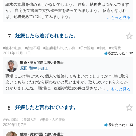
請求の意思を強めるしかないでしょう。 住所、勤務先はつかんでます
か。 自宅あて書面で支払催告書を送ってみましょう。 反応がなけれ
ば、勤務先あてに出してみましょう。
7
妊娠したら逃げられました。
#婚外の妊娠
#音信不通
#慰謝料請求したい側
#子の認知
#中絶
#養育費
2021年12月11日
役にたった
12
離婚・男女問題に強い弁護士
原田 和幸
弁護士
職場にこの件について個人で連絡してもよいのでしょうか？ 単に取り
次いでもらうだけなら構わないと思いますが、取り次いでもらえるか
分かりませんね。 職場に、妊娠や認知の件は話さないほうがよいと思
います。 それとも弁護士を通すべきなのでしょうか？ 相談者で対応が
難しいと思われれば、弁護士に入ってもらうことも検討されてくださ
い。 一度、お近くの弁護士に相談されてみてもよいと思います。
8
妊娠したと言われています。
#子の認知
#産婦人科
#患者・入所者側
2020年1月7日
役にたった
13
離婚・男女問題に強い弁護士