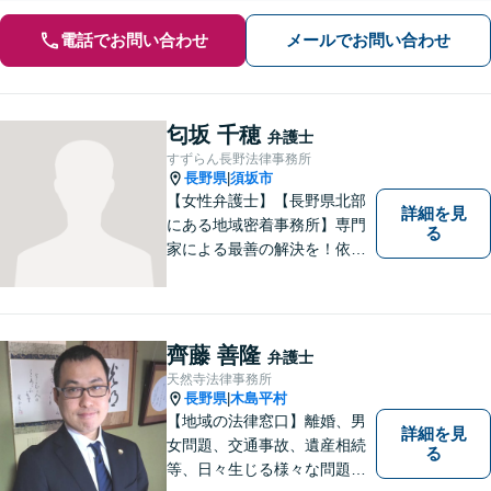
電話でお問い合わせ
メールでお問い合わせ
匂坂 千穂
弁護士
すずらん長野法律事務所
長野県
須坂市
|
【女性弁護士】【長野県北部
詳細を見
にある地域密着事務所】専門
る
家による最善の解決を！依頼
者の笑顔を取り戻すため、迅
速かつ丁寧なリーガルサービ
スをご提供します。
齊藤 善隆
弁護士
天然寺法律事務所
長野県
木島平村
|
【地域の法律窓口】離婚、男
詳細を見
女問題、交通事故、遺産相続
る
等、日々生じる様々な問題に