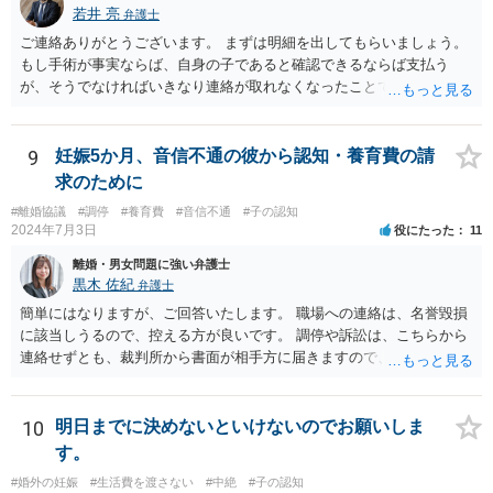
若井 亮
弁護士
ご連絡ありがとうございます。 まずは明細を出してもらいましょう。
もし手術が事実ならば、自身の子であると確認できるならば支払う
が、そうでなければいきなり連絡が取れなくなったことで不信感もあ
るし、自身の子であるか疑問に残る点もあるので、支払えないと回答
してはいかがでしょうか。 代理人となる場合ですが、事務所ごとにま
ちまちです。 弊所の場合、交渉をお受けするとなると20万円くらいが
9
妊娠5か月、音信不通の彼から認知・養育費の請
多いかと思います。
求のために
#離婚協議
#調停
#養育費
#音信不通
#子の認知
2024年7月3日
役にたった
11
離婚・男女問題に強い弁護士
黒木 佐紀
弁護士
簡単にはなりますが、ご回答いたします。 職場への連絡は、名誉毀損
に該当しうるので、控える方が良いです。 調停や訴訟は、こちらから
連絡せずとも、裁判所から書面が相手方に届きますので、連絡不要で
す。 ご要望は認知や養育費の請求でしょうか？ 任意に応じてもらえな
いのであれば、調停や訴訟をするしかないかと思います。
10
明日までに決めないといけないのでお願いしま
す。
#婚外の妊娠
#生活費を渡さない
#中絶
#子の認知