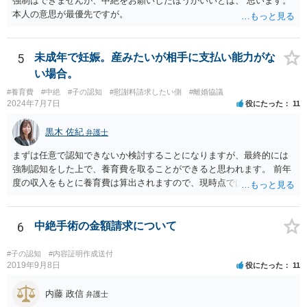
強制はできませんが、中絶をお願いしたほうがいいとは、 思います。
本人の意思が最優先ですが。
5
未成年で妊娠。産みたいが相手に支払い能力がな
い場合。
#養育費
#中絶
#子の認知
#慰謝料請求したい側
#離婚協議
2024年7月7日
役にたった
11
黒木 佐紀
弁護士
まずは任意で認知できないか検討することになりますが、最終的には
強制認知をした上で、養育費を取ることができると思われます。 前年
度の収入をもとに養育費は算出されますので、現時点では少額しか取
れないとしても、相手が大学を卒業して就職したら、そこで再度、養
育費の増額調停を起こすこともできます。 仮に中絶する場合でも、相
手方が妊娠について話し合いをしっかりしてくれない場合には、慰謝
6
中絶手術の金額請求について
料請求などもできる可能性があります。 いずれにせよ、親御さんとの
関わりが不可欠となると思われますので、一度話し合った上で、法律
#子の認知
#内容証明作成送付
事務所へ早めのご相談をされたほうがよろしいかと思います。
2019年9月8日
役にたった
11
内藤 政信
弁護士