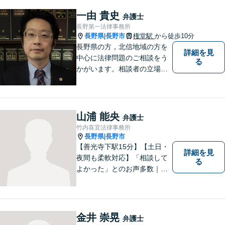
一由 貴史
弁護士
長野第一法律事務所
長野県
長野市
権堂駅
から徒歩10分
|
長野県の方，北信地域の方を
詳細を見
中心に法律問題のご相談をう
る
かがいます。相談者の立場を
尊重し，かつ，客観的なアド
バイスをいたします。
山浦 能央
弁護士
竹内喜宜法律事務所
長野県
長野市
|
【善光寺下駅15分】【土日・
詳細を見
夜間も柔軟対応】「相談して
る
よかった」とのお声多数｜交
通事故・相続・企業法務など
幅広く対応。話しやすい弁護
士が親身にサポートします。
どんな小さなお悩みでも、ま
金井 崇晃
弁護士
ずはお気軽にご相談くださ