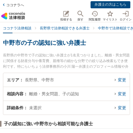
弁護士の方はこちら
ココナラへ
投稿する
探す
閲覧履歴
マイリスト
ログイン
ココナラ法律相談
長野県で法律相談できる弁護士
中野市で法律相談で
中野市の子の認知に強い弁護士
長野県の中野市で子の認知に強い弁護士が1名見つかりました。離婚・男女問題
に関係する財産分与や養育費、親権等の細かな分野での絞り込み検索もでき便
利です。特にらいちょう法律事務所の小川 陽一弁護士のプロフィール情報や弁
護士費用、強みなどが注目されています。『中野市で土日や夜間に発生した子
の認知のトラブルを今すぐに弁護士に相談したい』『子の認知のトラブル解決
エリア
長野県、中野市
変更
の実績豊富な近くの弁護士を検索したい』『初回相談無料で子の認知を法律相
談できる中野市内の弁護士に相談予約したい』などでお困りの相談者さんにお
相談内容
離婚・男女問題、子の認知
変更
すすめです。
詳細条件
未選択
変更
子の認知に強い中野市から相談可能な弁護士