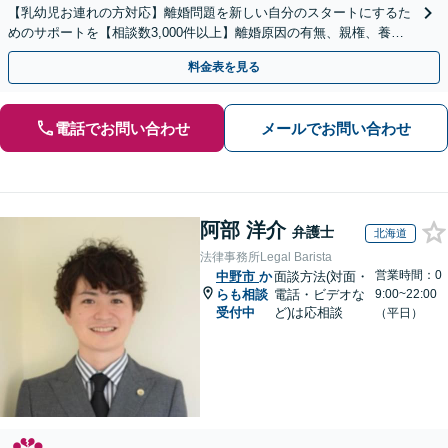
【乳幼児お連れの方対応】離婚問題を新しい自分のスタートにするた
めのサポートを【相談数3,000件以上】離婚原因の有無、親権、養育
費、財産分与、慰謝料請求【夜間・休日相談可】
料金表を見る
電話でお問い合わせ
メールでお問い合わせ
阿部 洋介
弁護士
北海道
法律事務所Legal Barista
営業時間：0
中野市
か
面談方法(対面・
らも相談
電話・ビデオな
9:00~22:00
受付中
ど)は応相談
（平日）