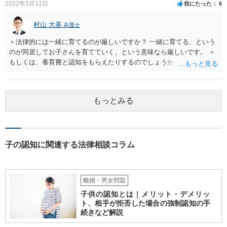
2022年3月11日
役にたった
6
村山 大基
弁護士
＞法律的には一緒に育てるのが厳しいですか？ 一緒に育てる、という
のが同居してお子さんを育てていく、という意味なら厳しいです。 ＞
もしくは、養育費と認知をもらえたりするのでしょうか、 相手が認知
を拒む場合、調停や裁判などの手続きで認知を求める必要がありま
す。 また、認知されたことを前提に、父親として子を養う義務があり
ますので、 養育費を請求できます。 ただ、極端な話相手に収入がなか
もっとみる
ったり、行方不明だったりすると、実際上の回収が難しい可能性はあ
ります。
子の認知に関連する法律相談コラム
離婚・男女問題
子供の認知とは｜メリット・デメリッ
ト、相手が拒否した場合の強制認知の手
続きなど解説