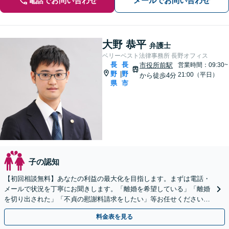
電話でお問い合わせ
メールでお問い合わせ
大野 恭平
弁護士
ベリーベスト法律事務所 長野オフィス
長
長
市役所前駅
営業時間：09:30~
野
野
|
21:00（平日）
から徒歩4分
県
市
子の認知
【初回相談無料】あなたの利益の最大化を目指します。まずは電話・
メールで状況を丁寧にお聞きします。「離婚を希望している」「離婚
を切り出された」「不貞の慰謝料請求をしたい」等お任せください。
【リーズナブルな料金設定】
料金表を見る