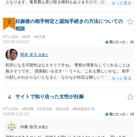
となります。養育費も受け取る権利もありますので、認知等につきお
相手がきちんと対応しないのであれば弁護士にご相談されることをお
勧めします。
3
妊娠後の相手特定と認知手続きの方法についての
相談
#子の認知
#親権
#養育費
2023年3月16日
役にたった
21
岡本 卓大
弁護士
犯罪になる可能性はなさそうですね。 警察が捜査をしてくれることは
無さそうです。 捜索願いを出す･･･うーん、これも難しいかな。 相手
の顔しかわからないとなると、なかなか特定は難しいですね。 お役に
立てず、すみません。
4
サイトで知り合った女性が妊娠
#子の認知
#養育費
#児童買春・援助交際
#離婚書類作成
2020年12月1日
役にたった
13
内藤 政信
弁護士