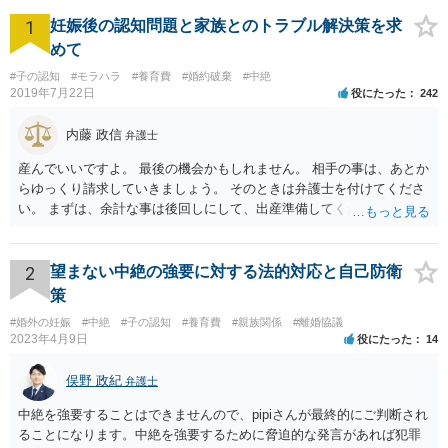
1
妊娠後の認知問題と家族とのトラブル解決策を求
めて
#子の認知
#モラハラ
#養育費
#婚約破棄
#中絶
2019年7月22日
役にたった
242
内藤 政信
弁護士
産んでいいですよ。 最後の機会かもしれません。 相手の事は、あとか
らゆっくり請求していきましょう。 そのときは弁護士を付けてくださ
い。 まずは、余計な事は後回しにして、出産準備してください。
2
望まない中絶の強要に対する法的対応と自己防衛
策
#婚外の妊娠
#中絶
#子の認知
#養育費
#親族関係
#離婚協議
2023年4月9日
役にたった
14
俣野 政紀
弁護士
中絶を強要することはできませんので、pipiさんが最終的にご判断され
ることになります。中絶を強要するために脅迫的な発言があれば犯罪