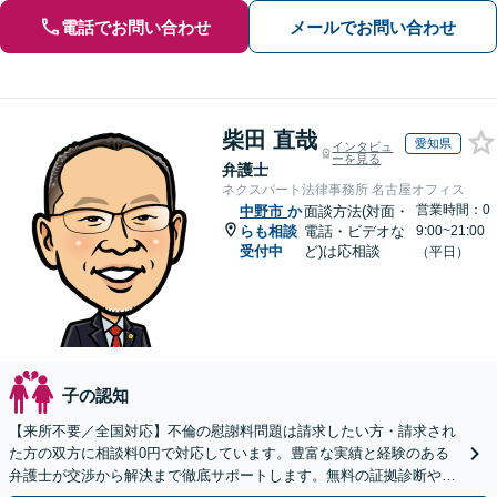
電話でお問い合わせ
メールでお問い合わせ
柴田 直哉
愛知県
インタビュ
ーを見る
弁護士
ネクスパート法律事務所 名古屋オフィス
営業時間：0
中野市
か
面談方法(対面・
らも相談
電話・ビデオな
9:00~21:00
受付中
ど)は応相談
（平日）
子の認知
【来所不要／全国対応】不倫の慰謝料問題は請求したい方・請求され
た方の双方に相談料0円で対応しています。豊富な実績と経験のある
弁護士が交渉から解決まで徹底サポートします。無料の証拠診断や着