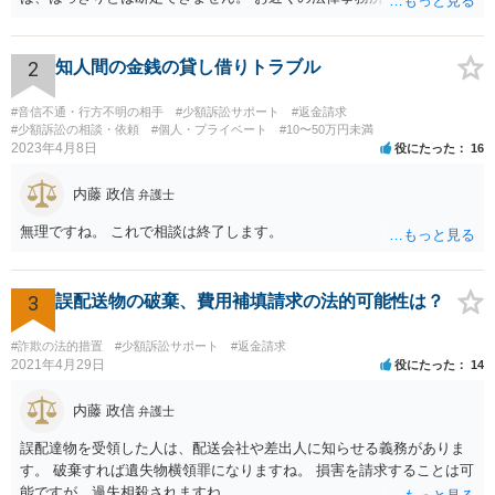
弁護士会の無料法律相談で詳しくお話をされた方がよいです また、消
費者生活センター(https://www.kokusen.go.jp/map/)も親身に相談に乗
ってくれますので、一度ご利用されることをおすすめします。
2
知人間の金銭の貸し借りトラブル
#音信不通・行方不明の相手
#少額訴訟サポート
#返金請求
#少額訴訟の相談・依頼
#個人・プライベート
#10〜50万円未満
2023年4月8日
役にたった
16
内藤 政信
弁護士
無理ですね。 これで相談は終了します。
3
誤配送物の破棄、費用補填請求の法的可能性は？
#詐欺の法的措置
#少額訴訟サポート
#返金請求
2021年4月29日
役にたった
14
内藤 政信
弁護士
誤配達物を受領した人は、配送会社や差出人に知らせる義務がありま
す。 破棄すれば遺失物横領罪になりますね。 損害を請求することは可
能ですが、過失相殺されますね。