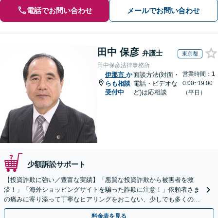
電話でお問い合わせ
メールでお問い合わせ
田中 保彦
弁護士
東京都
田中保彦法律事務所
営業時間：1
伊那市
か
面談方法(対面・
らも相談
電話・ビデオな
0:00~19:00
受付中
ど)は応相談
（平日）
少額訴訟サポート
【投資詐欺に強い／豊富な実績】「悪質な投資詐欺から被害者を救
済！」「海外ショッピングサイトを騙った詐欺に注意！」依頼者さま
の痛みに寄り添って丁寧なヒアリングをおこない、少しでも多くの返
金が得られるよう尽力します！
料金表を見る