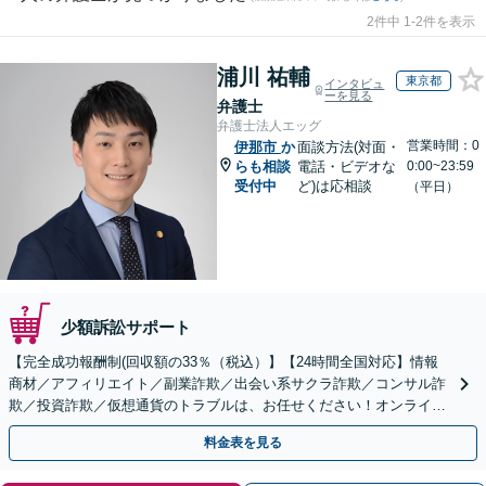
2件中 1-2件を表示
浦川 祐輔
東京都
インタビュ
ーを見る
弁護士
弁護士法人エッグ
営業時間：0
伊那市
か
面談方法(対面・
らも相談
電話・ビデオな
0:00~23:59
受付中
ど)は応相談
（平日）
少額訴訟サポート
【完全成功報酬制(回収額の33％（税込）】【24時間全国対応】情報
商材／アフィリエイト／副業詐欺／出会い系サクラ詐欺／コンサル詐
欺／投資詐欺／仮想通貨のトラブルは、お任せください！オンライン
のみで解決も可能！
料金表を見る