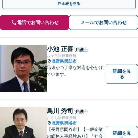
料金表を見る
電話でお問い合わせ
メールでお問い合わせ
小池 正喜
弁護士
八ヶ岳法律事務所
長野県
諏訪市
|
迅速かつ丁寧な対応を心がけ
詳細を見
ています。
る
鳥川 秀司
弁護士
おさち法律事務所
長野県
岡谷市
|
【長野県岡谷市】【一般企業
詳細を見
の総務人事経験あり】「社会