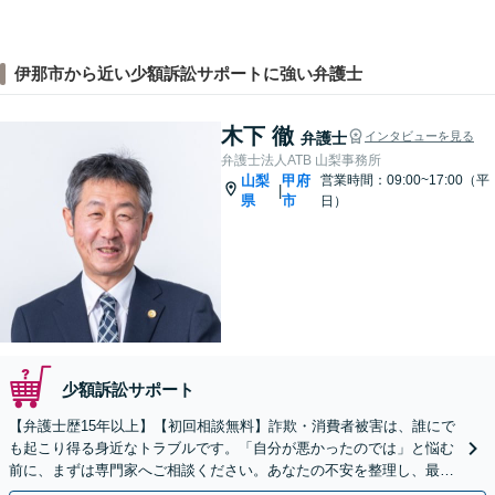
伊那市から近い少額訴訟サポートに強い弁護士
木下 徹
弁護士
インタビューを見る
弁護士法人ATB 山梨事務所
山梨
甲府
営業時間：09:00~17:00（平
|
県
市
日）
少額訴訟サポート
【弁護士歴15年以上】【初回相談無料】詐欺・消費者被害は、誰にで
も起こり得る身近なトラブルです。「自分が悪かったのでは」と悩む
前に、まずは専門家へご相談ください。あなたの不安を整理し、最善
の解決策へ導きます。【電話・メール・WEB相談可】