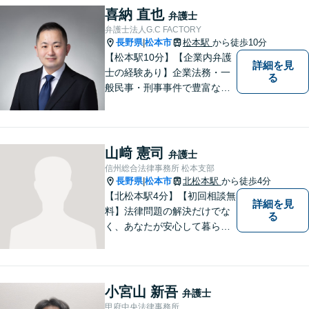
は日本全国です。 遠方の方は
喜納 直也
弁護士
Web面談や電話でのご連絡が
弁護士法人G.C FACTORY
可能です。
長野県
松本市
松本駅
から徒歩10分
|
【松本駅10分】【企業内弁護
詳細を見
士の経験あり】企業法務・一
る
般民事・刑事事件で豊富な実
績あり。「依頼をして良かっ
た。」と言っていただけるよ
うなリーガルサービスをご提
供します。
山﨑 憲司
弁護士
信州総合法律事務所 松本支部
長野県
松本市
北松本駅
から徒歩4分
|
【北松本駅4分】【初回相談無
詳細を見
料】法律問題の解決だけでな
る
く、あなたが安心して暮らせ
る「その先の未来」も一緒に
考えてサポートいたします。
一人で悩まずにお話をお聞か
せください。お気持ちに寄り
小宮山 新吾
弁護士
添い、より良い選択ができる
甲府中央法律事務所