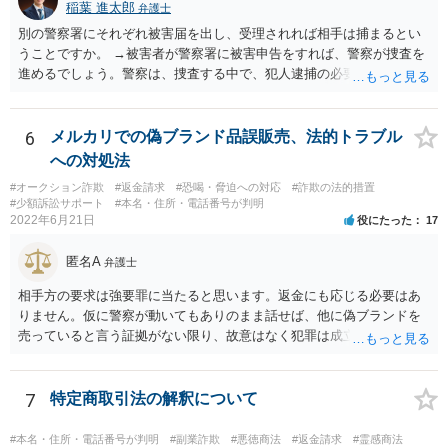
稲葉 進太郎
弁護士
送金をされたか、引き出されたどちらかだと思います。第三者に送金
をされてしまっているのであれば、その資金を送金先に返金を求める
別の警察署にそれぞれ被害届を出し、受理されれば相手は捕まるとい
などの措置を講じる必要があるのではないでしょうか。
うことですか。 →被害者が警察署に被害申告をすれば、警察が捜査を
進めるでしょう。警察は、捜査する中で、犯人逮捕の必要と理由があ
ると判断すれば犯人を逮捕し、なければ逮捕せず在宅のままで捜査が
進行するでしょう。捜査の結果、検察官において起訴の必要があると
判断されれば、起訴されて公判となり、裁判官において有罪と判断さ
6
メルカリでの偽ブランド品誤販売、法的トラブル
れれば有罪判決となるでしょう。捜査の結果、検察官において起訴の
への対処法
必要があると判断されなければ、不起訴処分となり終了するでしょ
#オークション詐欺
#返金請求
#恐喝・脅迫への対応
#詐欺の法的措置
う。
#少額訴訟サポート
#本名・住所・電話番号が判明
2022年6月21日
役にたった
17
匿名A
弁護士
相手方の要求は強要罪に当たると思います。返金にも応じる必要はあ
りません。仮に警察が動いてもありのまま話せば、他に偽ブランドを
売っていると言う証拠がない限り、故意はなく犯罪は成立しないと判
断してもらえるでしょう。 そもそも鑑定も本当にしているか疑問で
す。本当にブランド品がほしくて損したと思うだけなら元の金額の返
金しか求めないはずですし、靴の機能性に問題がないなら「ブランド
7
特定商取引法の解釈について
品じゃないから履いていかなかった」という主張もまず通りません。
#本名・住所・電話番号が判明
#副業詐欺
#悪徳商法
#返金請求
#霊感商法