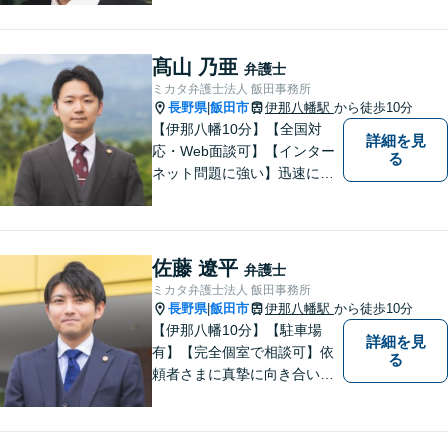
なることを志しました。多く
の方から相談しやすい弁護士
であることを心がけ、誠実
髙山 乃亜
弁護士
に、そして丁寧に対応してい
ミカタ弁護士法人 飯田事務所
きます。
長野県
飯田市
伊那八幡駅
から徒歩10分
|
【伊那八幡10分】【全国対
詳細を見
応・Web面談可】【インター
る
ネット問題に強い】迅速に対
応し、依頼者さまの平穏な生
活をいち早く取り戻すサポー
トをさせていただきます。ど
のようなことでも、お気軽に
佐藤 遼平
弁護士
ご相談ください。
ミカタ弁護士法人 飯田事務所
長野県
飯田市
伊那八幡駅
から徒歩10分
|
【伊那八幡10分】【駐車場
詳細を見
有】【完全個室で相談可】依
る
頼者さまに真摯に向き合い、
被害者の方のことも十分考慮
した上で事件を解決していき
ます。当事務所の対象エリア