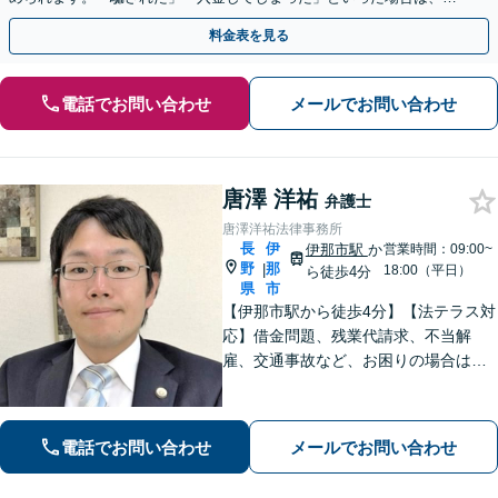
早めにご相談ください。【電話・メール・WEB相談可】
料金表を見る
電話でお問い合わせ
メールでお問い合わせ
唐澤 洋祐
弁護士
唐澤洋祐法律事務所
長
伊
伊那市駅
か
営業時間：09:00~
野
那
|
18:00（平日）
ら徒歩4分
県
市
【伊那市駅から徒歩4分】【法テラス対
応】借金問題、残業代請求、不当解
雇、交通事故など、お困りの場合はす
ぐにご相談ください。【個人・企業対
応可能】弁護士が代理人として交渉し
ます!【秘密厳守】【破産管財人】
電話でお問い合わせ
メールでお問い合わせ