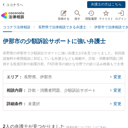
弁護士の方はこちら
ココナラへ
投稿する
探す
閲覧履歴
マイリスト
ログイン
ココナラ法律相談
長野県で法律相談できる弁護士
伊那市で法律相談で
伊那市の少額訴訟サポートに強い弁護士
長野県の伊那市で少額訴訟サポートに強い弁護士が2名見つかりました。初回面
談無料や夜間面談に対応している弁護士なども掲載中。詐欺・消費者問題に関
係する投資詐欺や副業詐欺、FX詐欺等の細かな分野での絞り込み検索もでき便
利です。特に唐澤洋祐法律事務所の唐澤 洋祐弁護士やひなた法律事務所の太田
明良弁護士のプロフィール情報や弁護士費用、強みなどが注目されています。
エリア
長野県、伊那市
変更
『伊那市で土日や夜間に発生した少額訴訟サポートのトラブルを今すぐに弁護
士に相談したい』『少額訴訟サポートのトラブル解決の実績豊富な近くの弁護
相談内容
詐欺・消費者問題、少額訴訟サポート
変更
士を検索したい』『初回相談無料で少額訴訟サポートを法律相談できる伊那市
内の弁護士に相談予約したい』などでお困りの相談者さんにおすすめです。
詳細条件
未選択
変更
2
人の弁護士が見つかりました
(検索結果について詳しくは
こちら
)