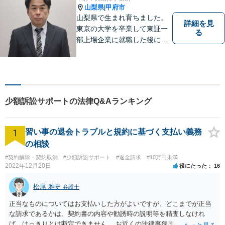
よう全力を尽くします。【法
山梨県
甲府市
|
テラス利用可】
山梨県で生まれ育ちました。
詳細を見
東京の大学を卒業して東証一
る
部上場企業に就職した後に司
法試験を志し、社会人と受験
生の二足のわらじを履いてい
た時期もあります。 平成16年
に弁護士登録した後は、山梨
県内を中心に様々な案件を取
少額訴訟サポートの法律Q&Aランキング
り扱ってきました。
1
習い事の退会トラブルと規約に基づく支払い義務
の相談
#契約解除・契約取消
#少額訴訟サポート
#返金請求
#10万円未満
2022年12月20日
役にたった
16
松尾 雅史
弁護士
正当なものについてはお支払いした方がよいですが、どこまでが正当
な請求であるかは、契約書の内容や勧誘時の説明等を精査しなけれ
ば、はっきりとは断定できません。 お近くの法律事務所や、市役所・