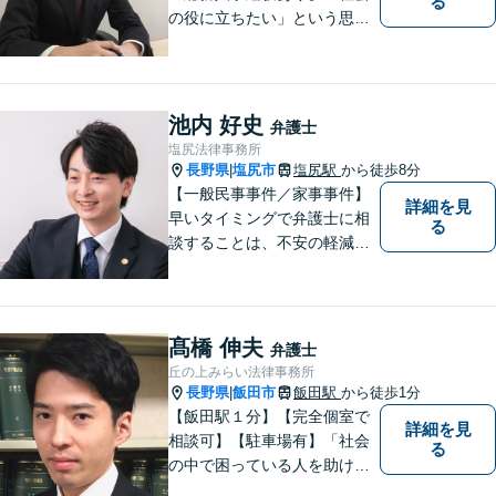
る
の役に立ちたい」という思い
を持って弁護士として活動し
ています。地元に根ざし、岡
谷市・長野県中南信の人々の
権利を守るために懸命に働き
池内 好史
弁護士
ます。離婚・借金・交通事故
塩尻法律事務所
などお気軽にご相談くださ
長野県
塩尻市
塩尻駅
から徒歩8分
|
い。
【一般民事事件／家事事件】
詳細を見
早いタイミングで弁護士に相
る
談することは、不安の軽減、
早期解決方法の発見、二次被
害の防止など様々な利点があ
ります。お気軽に御相談くだ
さい。
髙橋 伸夫
弁護士
丘の上みらい法律事務所
長野県
飯田市
飯田駅
から徒歩1分
|
【飯田駅１分】【完全個室で
詳細を見
相談可】【駐車場有】「社会
る
の中で困っている人を助けた
い」との思いから、弁護士に