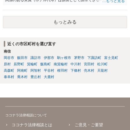
ます。他方、物損事故では原則として精神的苦痛に対する慰謝料は認
められにくく、「迷惑料」は法的には認容されにくい傾向です。ただ
し、新築直後で生活に重大な支障が生じる場合などは、交渉上、解決
もっとみる
金として一定額が上乗せされることはあり得るでしょう。まずは実費
の補償を明確に求めることが重要です。
近くの市区町村を選び直す
南信
岡谷市
飯田市
諏訪市
伊那市
駒ヶ根市
茅野市
下諏訪町
富士見町
原村
辰野町
箕輪町
飯島町
南箕輪村
中川村
宮田村
松川町
高森町
阿南町
阿智村
平谷村
根羽村
下條村
売木村
天龍村
泰阜村
喬木村
豊丘村
大鹿村
ココナラ法律相談について
ココナラ法律相談とは
ご意見・ご要望