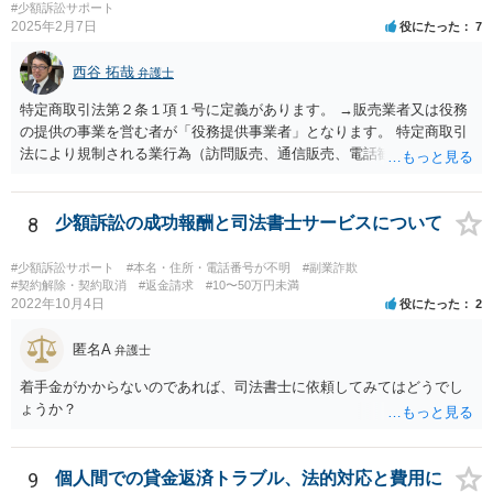
#少額訴訟サポート
2025年2月7日
役にたった
7
西谷 拓哉
弁護士
特定商取引法第２条１項１号に定義があります。 →販売業者又は役務
の提供の事業を営む者が「役務提供事業者」となります。 特定商取引
法により規制される業行為（訪問販売、通信販売、電話勧誘販売な
ど）を行うものは、広く同法の事業者に該当し、同法に定めるルール
を守る必要があります。
8
少額訴訟の成功報酬と司法書士サービスについて
#少額訴訟サポート
#本名・住所・電話番号が不明
#副業詐欺
#契約解除・契約取消
#返金請求
#10〜50万円未満
2022年10月4日
役にたった
2
匿名A
弁護士
着手金がかからないのであれば、司法書士に依頼してみてはどうでし
ょうか？
9
個人間での貸金返済トラブル、法的対応と費用に