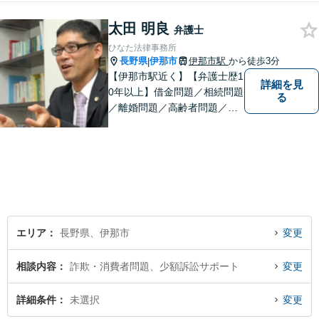
太田 明良
弁護士
ひなた法律事務所
長野県
伊那市
伊那市駅
から徒歩3分
|
【伊那市駅近く】【弁護士歴1
詳細を見
0年以上】借金問題／相続問題
る
／離婚問題／高齢者問題／相
続問題／環境問題／企業法務
など、幅広い法律トラブルの
ご相談を承ります。【地域に
根ざした弁護士】もし何かお
困りな事がございましたらお
気軽にご相談ください。
エリア
長野県、伊那市
変更
相談内容
詐欺・消費者問題、少額訴訟サポート
変更
詳細条件
未選択
変更