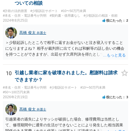
ついての相談
#詐欺の法的措置
#少額訴訟サポート
#10〜50万円未満
#本名・住所・電話番号が判明
#契約書・借用書なし
#少額訴訟の相談・依頼
2024年8月25日
役にたった
2
髙橋 俊太
弁護士
＞少額起訴したところで相手に返すお金がないと泣き寝入りすること
になりますよね？ 相手が裁判所に出てくれば和解等の話し合いの機会
を持つことができますが、出廷せず欠席判決を得たとしても、執行段
階で難航し、結局回収できない可能性も高いです。 ＞44万じゃ弁護士
にお願いして赤字になりますか？ 契約内容等によりますので一概には
言えませんが、上記のように回収が難しくなってしまう可能性もある
10
引越し業者に家を破壊されました。慰謝料は請求
ので、弁護士費用が無駄になってしまうリスクはあるでしょう。 ＞相
できますか？
手が嘘をついてお金を借りてるのは詐欺罪にはならないんですか？ ＞
#本名・住所・電話番号が判明
#少額訴訟サポート
#10〜50万円未満
詐欺になる可能性があって、被害者が何人かいてもそれだけだと警察
#50〜100万円未満
は動いてくれないんでしょうか？ 貴方に対して虚偽の事実を述べて借
2026年2月19日
役にたった
3
り入れた点などについて客観的に示すことができれば、詐欺の嫌疑は
生じるでしょうし、同一の手口による複数の被害者が他にもいること
髙橋 俊太
弁護士
が明白であれば、警察は動く可能性が高いです。
引越業者の過失によりサッシが破損した場合、修理費用は当然とし
て、修理期間中に通常の生活ができないことにより発生した相当因果
関係のある実費（ホテル代等）は損害として請求できる可能性があり