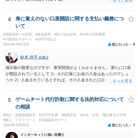
4
身に覚えのない口座開設に関する支払い義務につ
いて
#高額請求への対応
#返金請求
#振り込め詐欺
#詐欺の法的措置
#少額訴訟サポート
#200万円以上
2024年4月21日
役にたった
8
鈴木 祥平
弁護士
掲示板の限界なのですが、事実関係がよくわかりません。 新たに口座
が開設されているとして 1）その口座にお金の入金はあったのでしょ
うか 2）入金されているとすれば、その入金された口座の資金は引き
出されていたり、第三者に送金されていたりするのでしょうか。 これ
がポイントですよね。口座を悪用する人は、「その口座に入ったお金
を手に入れる」ことが目的ですから、あなたがキャッシュカードを持
5
ゲームチート代行詐欺に関する法的対応について
っている場合には、キャッシュカードで引き出すことはあなたしかで
の相談
きませんから、できるとすれば、ネット上あるいはアプリ上で第三者
#訴訟・損害賠償請求
#10万円未満
#特殊詐欺
#本名・住所・電話番号が不明
に送金することくらいだと思います。あなたの名義の口座であるか
#個人・プライベート
#少額訴訟サポート
ら、お金の動きくらいは調べることが可能であると思います。 その上
2024年3月25日
役にたった
7
で、新しく開設した口座に資金が残っているのであれば、それを返せ
インターネットに強い弁護士
ばいいだけの話だと思いますし、残っていないのであれば、第三者に