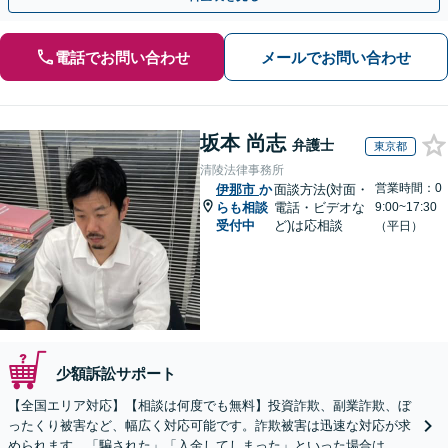
電話でお問い合わせ
メールでお問い合わせ
坂本 尚志
弁護士
東京都
清陵法律事務所
営業時間：0
伊那市
か
面談方法(対面・
らも相談
電話・ビデオな
9:00~17:30
受付中
ど)は応相談
（平日）
少額訴訟サポート
【全国エリア対応】【相談は何度でも無料】投資詐欺、副業詐欺、ぼ
ったくり被害など、幅広く対応可能です。詐欺被害は迅速な対応が求
められます。「騙された」「入金してしまった」といった場合は、お