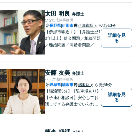
太田 明良
弁護士
ひなた法律事務所
長野県
伊那市
伊那市駅
から徒歩3分
|
【伊那市駅近く】【弁護士歴1
詳細を見
0年以上】借金問題／相続問題
る
／離婚問題／高齢者問題／相
続問題／環境問題／企業法務
など、幅広い法律トラブルの
ご相談を承ります。【地域に
根ざした弁護士】もし何かお
安藤 友美
弁護士
困りな事がございましたらお
パーク法律事務所
気軽にご相談ください。
岐阜県
瑞浪市
瑞浪駅
から徒歩5分
|
【瑞浪駅5分】【駐車場あり】
詳細を見
【子連れ相談可】安心してお
る
話しできる弁護士でいられる
ように、依頼者の方のお話を
しっかり伺い分かりやすく親
身にサポートさせていただき
ます。より良い解決ができる
藤森 頼継