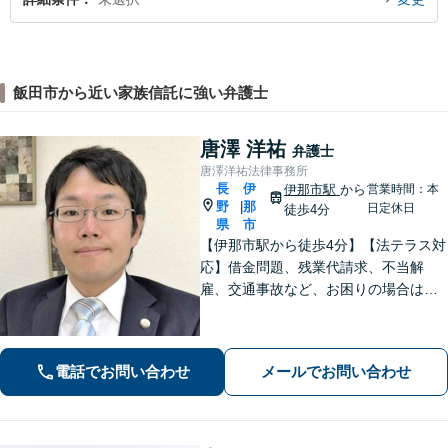
飯田市から近い家族信託に強い弁護士
唐澤 洋祐
弁護士
唐澤洋祐法律事務所
長
伊
伊那市駅
から
営業時間：本
野
那
|
日定休日
徒歩4分
県
市
【伊那市駅から徒歩4分】【法テラス対
応】借金問題、残業代請求、不当解
雇、交通事故など、お困りの場合はす
ぐにご相談ください。【個人・企業対
応可能】弁護士が代理人として交渉し
ます!【秘密厳守】【破産管財人】
電話でお問い合わせ
メールでお問い合わせ