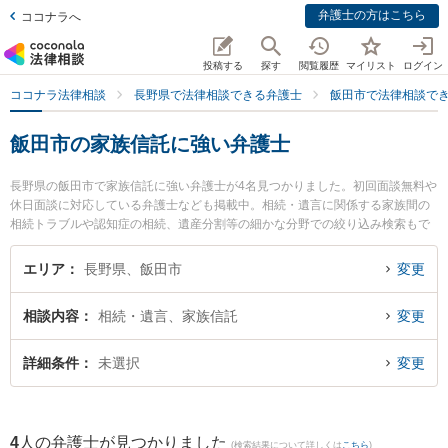
弁護士の方はこちら
ココナラへ
投稿する
探す
閲覧履歴
マイリスト
ログイン
ココナラ法律相談
長野県で法律相談できる弁護士
飯田市で法律相談で
飯田市の家族信託に強い弁護士
長野県の飯田市で家族信託に強い弁護士が4名見つかりました。初回面談無料や
休日面談に対応している弁護士なども掲載中。相続・遺言に関係する家族間の
相続トラブルや認知症の相続、遺産分割等の細かな分野での絞り込み検索もで
き便利です。特にミカタ弁護士法人 飯田事務所の下平 学弁護士やミカタ弁護士
法人 飯田事務所の佐藤 遼平弁護士、ミカタ弁護士法人 飯田事務所の髙山 乃亜
エリア
長野県、飯田市
変更
弁護士のプロフィール情報や弁護士費用、強みなどが注目されています。『飯
田市で土日や夜間に発生した家族信託のトラブルを今すぐに弁護士に相談した
相談内容
相続・遺言、家族信託
変更
い』『家族信託のトラブル解決の実績豊富な近くの弁護士を検索したい』『初
回相談無料で家族信託を法律相談できる飯田市内の弁護士に相談予約したい』
などでお困りの相談者さんにおすすめです。
詳細条件
未選択
変更
4
人の弁護士が見つかりました
(検索結果について詳しくは
こちら
)