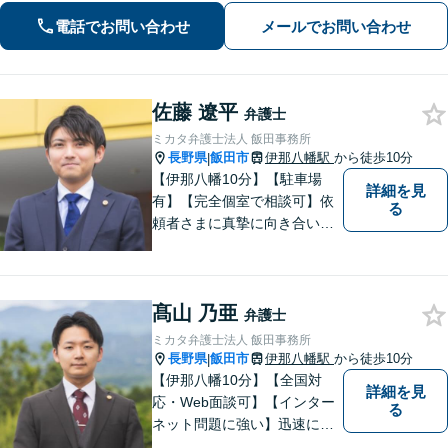
約書チェック・労務対応など企業法務
電話でお問い合わせ
メールでお問い合わせ
の豊富な実績」「事業承継の対応実績
豊富」
佐藤 遼平
弁護士
ミカタ弁護士法人 飯田事務所
長野県
飯田市
伊那八幡駅
から徒歩10分
|
【伊那八幡10分】【駐車場
詳細を見
有】【完全個室で相談可】依
る
頼者さまに真摯に向き合い、
被害者の方のことも十分考慮
した上で事件を解決していき
ます。当事務所の対象エリア
髙山 乃亜
は日本全国です。 遠方の方は
弁護士
Web面談や電話でのご連絡が
ミカタ弁護士法人 飯田事務所
可能です。
長野県
飯田市
伊那八幡駅
から徒歩10分
|
【伊那八幡10分】【全国対
詳細を見
応・Web面談可】【インター
る
ネット問題に強い】迅速に対
応し、依頼者さまの平穏な生