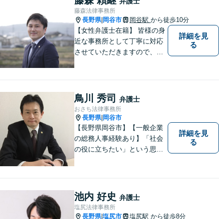
弁護士
ようサポートしたいと考えて
藤森法律事務所
おります。
長野県
岡谷市
岡谷駅
から徒歩10分
|
【女性弁護士在籍】 皆様の身
詳細を見
近な事務所として丁寧に対応
る
させていただきますので、お
気軽にお電話下さい。
鳥川 秀司
弁護士
おさち法律事務所
長野県
岡谷市
|
【長野県岡谷市】【一般企業
詳細を見
の総務人事経験あり】「社会
る
の役に立ちたい」という思い
を持って弁護士として活動し
ています。地元に根ざし、岡
谷市・長野県中南信の人々の
権利を守るために懸命に働き
池内 好史
弁護士
ます。離婚・借金・交通事故
塩尻法律事務所
などお気軽にご相談くださ
長野県
塩尻市
塩尻駅
から徒歩8分
|