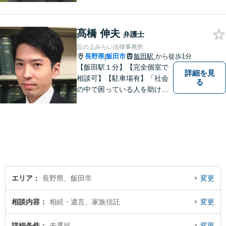
活をいち早く取り戻すサポー
トをさせていただきます。ど
髙橋 伸夫
のようなことでも、お気軽に
弁護士
ご相談ください。
丘の上みらい法律事務所
長野県
飯田市
飯田駅
から徒歩1分
|
【飯田駅１分】【完全個室で
詳細を見
相談可】【駐車場有】「社会
る
の中で困っている人を助けた
い」との思いから、弁護士に
なることを志しました。多く
の方から相談しやすい弁護士
であることを心がけ、誠実
に、そして丁寧に対応してい
きます。
エリア
長野県、飯田市
変更
相談内容
相続・遺言、家族信託
変更
詳細条件
未選択
変更