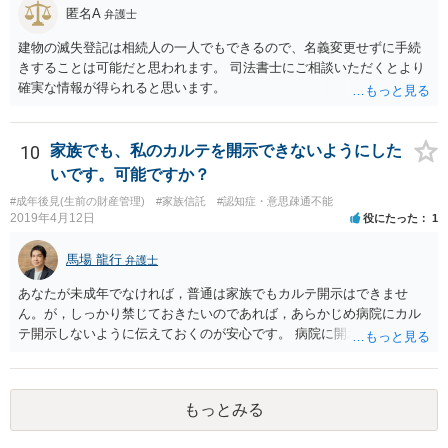
匿名A
弁護士
建物の滅失登記は相続人の一人でもできるので、名義変更せずに手続
きすることは可能だと思われます。 司法書士にご相談いただくとより
確実な情報が得られると思います。
10
家族でも、私のカルテを開示できないようにした
いです。可能ですか？
#成年後見(生前の財産管理)
#家族信託
#認知症・意思疎通不能
2019年4月12日
役にたった
1
馬場 龍行
弁護士
あなたが未成年でなければ，普通は家族でもカルテ開示はできませ
ん。が，しっかり禁じておきたいのであれば，あらかじめ病院にカル
テ開示しないように伝えておくのが安心です。 病院に開示しないよう
に伝える書面を作ることはできますが，それがなくても開示はされる
可能性は低いのでコストパフォーマンスとしてはどうかなという感じ
がします。
もっとみる