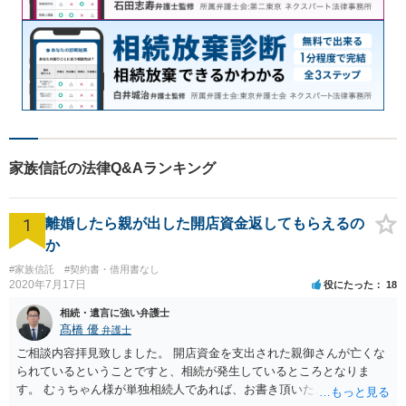
家族信託の法律Q&Aランキング
1
離婚したら親が出した開店資金返してもらえるの
か
#家族信託
#契約書・借用書なし
2020年7月17日
役にたった
18
相続・遺言に強い弁護士
髙橋 優
弁護士
ご相談内容拝見致しました。 開店資金を支出された親御さんが亡くな
られているということですと、相続が発生しているところとなりま
す。 むぅちゃん様が単独相続人であれば、お書き頂いたような方法で