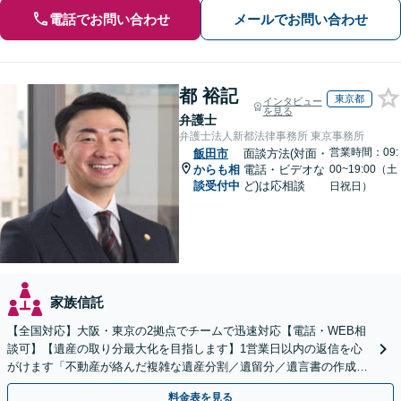
電話でお問い合わせ
メールでお問い合わせ
都 裕記
東京都
インタビュー
を見る
弁護士
弁護士法人新都法律事務所 東京事務所
営業時間：09:
飯田市
面談方法(対面・
からも相
電話・ビデオな
00~19:00（土
談受付中
ど)は応相談
日祝日）
家族信託
【全国対応】大阪・東京の2拠点でチームで迅速対応【電話・WEB相
談可】【遺産の取り分最大化を目指します】1営業日以内の返信を心
がけます「不動産が絡んだ複雑な遺産分割／遺留分／遺言書の作成・
執行／事業承継など、お任せください」【休日相談あり】
料金表を見る