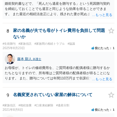
婚前契約書などで、「死んだら遺産を贈与する」という死因贈与契約
を締結しておくことでも遺言と同じような効果を得ることができま
す。 また最近の相続法改正により、残された妻が死ぬまで家に住み続
けられる権利として「配偶者居住権」という制度が設けられましたの
で、その制度を活用する方法も考えられます。 もし契約書の作成まで
視野に入れておられる場合は、お近くの弁護士、できれば相続に強い
8
家の名義が夫でも母がトイレ費用を負担して問題
弁護士にご相談なさるとよいでしょう。
ないか
#生前贈与
#家族信託
#家族間の相続トラブル
#協議
2025年8月23日
役にたった
1
藤本 顯人
弁護士
お母様が、トイレの修繕費用を、ご質問者様の配偶者様に贈与するか
たちとなりますので、所有権はご質問者様の配偶者様が得ることにな
ります。 また、贈与については年間110万円まで非課税であり、トイ
レの修繕費であればこの枠内に収まると思います。
9
名義変更されていない家屋の解体について
#家族信託
#相続放棄
#口座凍結解除
#遺産分割
2021年8月6日
役にたった
1