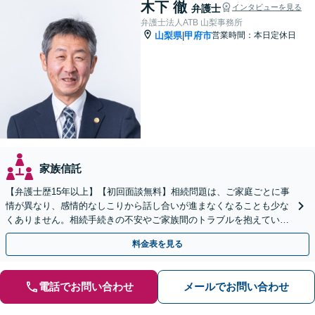
木下 徹
弁護士
インタビューを見る
弁護士法人ATB 山梨事務所
山梨県
甲府市
営業時間：本日定休日
|
家族信託
【弁護士歴15年以上】【初回面談無料】相続問題は、ご家庭ごとに事
情が異なり、感情的なしこりから話し合いが進まなくなることも少な
くありません。相続手続きの不安やご家族間のトラブルを抱えている
方は、おひとりで悩まず、当事務所へご相談ください。
料金表を見る
電話でお問い合わせ
メールでお問い合わせ