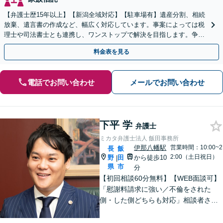
【弁護士歴15年以上】【新潟全域対応】【駐車場有】遺産分割、相続
放棄、遺言書の作成など、幅広く対応しています。事案によっては税
理士や司法書士とも連携し、ワンストップで解決を目指します。争い
を防ぐためにもぜひご相談ください。【分割払い可】
料金表を見る
電話でお問い合わせ
メールでお問い合わせ
下平 学
弁護士
ミカタ弁護士法人 飯田事務所
伊那八幡駅
営業時間：10:00~2
長
飯
2:00（土日祝日）
野
田
から徒歩10
|
県
市
分
【初回相談60分無料】【WEB面談可】
「慰謝料請求に強い／不倫をされた
側・した側どちらも対応」相談者さま
のお話しに真摯に耳を傾け、離婚後の
再出発を全力でサポートします！「契