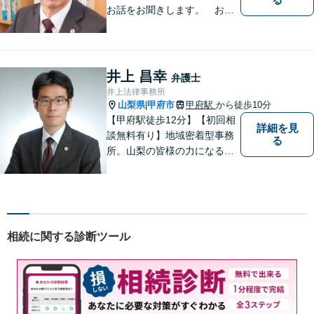
お話をお聞きします。 お気
軽にお立ち寄り下さい。
井上 昌幸
弁護士
井上法律事務所
山梨県
甲府市
甲府駅
から徒歩10分
|
【甲府駅徒歩12分】【初回相
詳細を見
談無料有り】地域密着型事務
る
所。山梨の皆様の力になるべ
く、日々研鑽を積み重ねてお
ります。交通事故、遺産相
続、債務など、お困りごとは
なんでもご相談ください。将
来を見据えた適切なソリュー
相続に関する診断ツール
ションをご提案いたします。