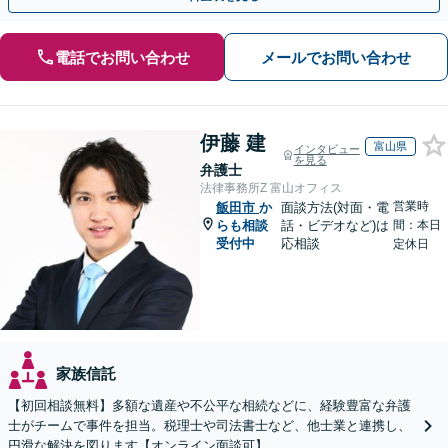
電話でお問い合わせ
メールでお問い合わせ
伊藤 建
富山県
インタビュー
を見る
弁護士
法律事務所Z 富山オフィス
営業時
飯田市
か
面談方法(対面・電
らも相談
話・ビデオなど)は
間：本日
受付中
応相談
定休日
家族信託
【初回相談無料】多額な遺産や不公平な相続などに、経験豊富な弁護
士がチームで事件を担当。税理士や司法書士など、他士業と連携し、
円滑な解決を図ります【オンライン面談可】