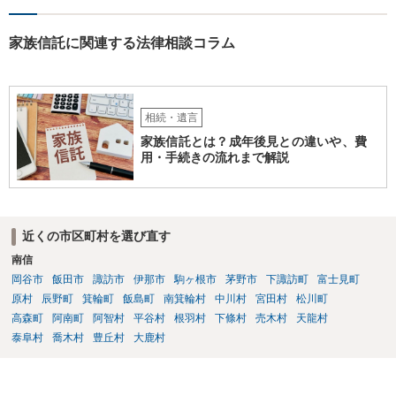
家族信託に関連する法律相談コラム
相続・遺言
家族信託とは？成年後見との違いや、費
用・手続きの流れまで解説
近くの市区町村を選び直す
南信
岡谷市
飯田市
諏訪市
伊那市
駒ヶ根市
茅野市
下諏訪町
富士見町
原村
辰野町
箕輪町
飯島町
南箕輪村
中川村
宮田村
松川町
高森町
阿南町
阿智村
平谷村
根羽村
下條村
売木村
天龍村
泰阜村
喬木村
豊丘村
大鹿村