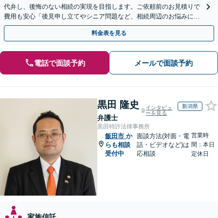
代弁し、後悔のない相続の実現を目指します。ご依頼前のお見積りで
費用も安心「後見申し立てやシニア問題など、相続周辺のお悩みにも
対処可能」【WEB面談対応】
料金表を見る
電話で面談予約
メールで面談予約
黒田 隆史
新潟県
インタビュ
ーを見る
弁護士
黒田特許法律事務所
営業時
飯田市
か
面談方法(対面・電
らも相談
話・ビデオなど)は
間：本日
受付中
応相談
定休日
家族信託