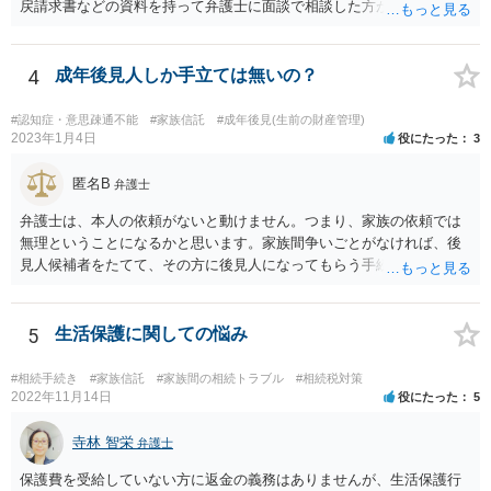
戻請求書などの資料を持って弁護士に面談で相談した方がよいと思い
ます。
4
成年後見人しか手立ては無いの？
#認知症・意思疎通不能
#家族信託
#成年後見(生前の財産管理)
2023年1月4日
役にたった
3
匿名B
弁護士
弁護士は、本人の依頼がないと動けません。つまり、家族の依頼では
無理ということになるかと思います。家族間争いごとがなければ、後
見人候補者をたてて、その方に後見人になってもらう手続をすすめた
ほうが、今後もいろいろやりやすくなると思います。
5
生活保護に関しての悩み
#相続手続き
#家族信託
#家族間の相続トラブル
#相続税対策
2022年11月14日
役にたった
5
寺林 智栄
弁護士
保護費を受給していない方に返金の義務はありませんが、生活保護行