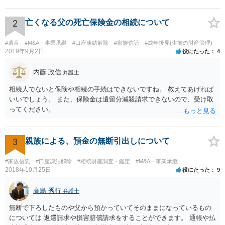
ご主人に書面を書いてもらうことで対応は可能かと思います。 他にも
相続人おられるということであれば、他の相続人との協議が必要とな
るところです。 また、当該点とは別にご主人から貸付ではなく贈与で
2
亡くなる父の死亡保険金の相続について
あると主張される可能性がございます。 その場合には、貸付であるこ
とを伺わせる事情をどれだけ積み重ねることが出来るか、というとこ
#遺言
#M&A・事業承継
#口座凍結解除
#家族信託
#成年後見(生前の財産管理)
ろとなります。 返済の事実や、返済を約束するメール等です。 金額の
2019年9月2日
役にたった
4
大きさや状況を考えると、一つ一つの問題を解決し、万が一に備えて
おく方が宜しいかと思います。 緊急という訳ではないかと思います
内藤 政信
弁護士
が、事前準備が早い方が有効な手段が増える傾向にありますので、早
相続人でないと保険や相続の手続はできないですね。 教えてあげれば
目に弁護士を入れられることを御検討頂くと良いかと思います。
いいでしょう。 また、保険金は遺留分減殺請求できないので、受け取
ってください。
3
親族による、預金の無断引出しについて
#家族信託
#口座凍結解除
#相続財産調査・鑑定
#M&A・事業承継
2018年10月25日
役にたった
9
高島 秀行
弁護士
無断で下ろしたものや父から預かっていてそのままになっているもの
については 返還請求や損害賠償請求をすることができます。 通帳や払