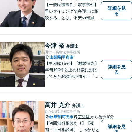
い。
【一般民事事件／家事事件】
詳細を見
早いタイミングで弁護士に相
る
談することは、不安の軽減、
早期解決方法の発見、二次被
害の防止など様々な利点があ
ります。お気軽に御相談くだ
さい。
今津 裕
弁護士
田中・高橋法律事務所
山梨県
甲府市
|
【甲府駅15分】【離婚問題】
詳細を見
年間100件以上の相談に対応
る
してきた経験値が強み！「離
婚する決意が固まっていな
い」という方のご相談もお待
ちしています【相続】遺言書
の作成や相続人の紛争解決ま
高井 克介
弁護士
で幅広く対応できます【初回
たかい総合法律事務所
面談無料】
岐阜県
可児市
可児駅
から徒歩10分
|
【初回無料相談あり】【夜
詳細を見
間・土日相談可】 しっかりと
る