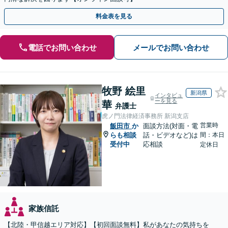
料金表を見る
電話でお問い合わせ
メールでお問い合わせ
牧野 絵里
新潟県
インタビュ
ーを見る
華
弁護士
虎ノ門法律経済事務所 新潟支店
営業時
飯田市
か
面談方法(対面・電
らも相談
話・ビデオなど)は
間：本日
受付中
応相談
定休日
家族信託
【北陸・甲信越エリア対応】【初回面談無料】私があなたの気持ちを