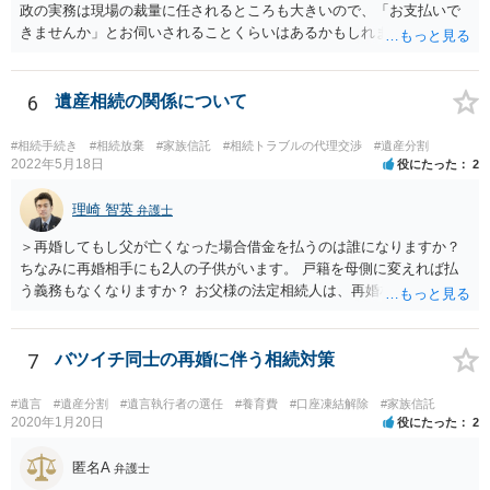
政の実務は現場の裁量に任されるところも大きいので、「お支払いで
きませんか」とお伺いされることくらいはあるかもしれません。 通報
するかどうかは、あなたとお父さんの妹さんとの関係などを総合的に
考えてご判断いただくのが良いと思います。
6
遺産相続の関係について
#相続手続き
#相続放棄
#家族信託
#相続トラブルの代理交渉
#遺産分割
2022年5月18日
役にたった
2
理崎 智英
弁護士
＞再婚してもし父が亡くなった場合借金を払うのは誰になりますか？
ちなみに再婚相手にも2人の子供がいます。 戸籍を母側に変えれば払
う義務もなくなりますか？ お父様の法定相続人は、再婚相手とご相談
者様なので、お父様の借金はご相談者様も相続することになります。
戸籍がどこにあるのかは関係ありません。 ただし、お父様が亡くなっ
たことを知ってから３か月以内に家庭裁判所にて「相続放棄」の手続
7
バツイチ同士の再婚に伴う相続対策
をすれば、ご相談者様はお父様の借金は相続しません。
#遺言
#遺産分割
#遺言執行者の選任
#養育費
#口座凍結解除
#家族信託
2020年1月20日
役にたった
2
匿名A
弁護士