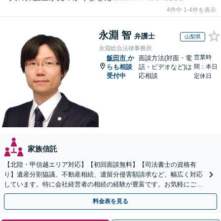
4件中 1-4件を表示
永淵 智
弁護士
山梨県
永淵総合法律事務所
営業時
飯田市
か
面談方法(対面・電
らも相談
話・ビデオなど)は
間：本日
受付中
応相談
定休日
家族信託
【北陸・甲信越エリア対応】【初回面談無料】【司法書士の資格有
り】遺産分割協議、不動産相続、遺留分侵害額請求など、幅広く対応
しています。特に会社経営者の相続の経験が豊富です。お気軽にご相
談ください。【休日・夜間面談可】【オンライン面談可】
料金表を見る