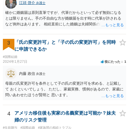
江頭 啓介
弁護士
確かに婚姻届は原則直筆ですが、代筆だからといって必ず無効になる
とは限りません。手の不自由な方が婚姻届を出す時に代筆が許される
など例外はあります。 相続直前にした婚姻は夫婦関係の形成を目的と
したものではないとして無効となる可能性はあります。 上記の意味が
わかりません、分かりやすく解説していただけませんでしょうか？ →
婚姻が成立するには二つの要素が必要と言われております。一つは届
3
「氏の変更許可」と「子の氏の変更許可」を同時
出ですが、もう一つは双方の婚姻意思です。 婚姻意思は、夫婦として
に申請できるか
相互に助け合いながら生活していく意思というとイメージしやすいか
#国際結婚
と思います。 ここで、相続目的での婚姻をみてみます。これは夫婦と
2024年1月27日
役にたった
1
して生活していくというよりは、一方が死亡した際に生じる相続のた
めに配偶者という立場を得ることが主な目的となります。 したがっ
内藤 政信
弁護士
て、形式的に届出がなされたとしても、双方は夫婦生活を営む意思が
ないので、婚姻意思はありません。 よって、婚姻は婚姻意思の欠如に
母親の氏変更許可を条件として子の氏の変更許可を求める、と記載し
より、無効となります。
て おくといいでしょう。 ただし、家裁実務、慣例があるので、家裁に
問いあわせたほうが賢明と 思います。
4
アメリカ移住後も実家の名義変更は可能か？妹夫
婦のリスク管理
#生前贈与
#国際結婚
#家族間の相続トラブル