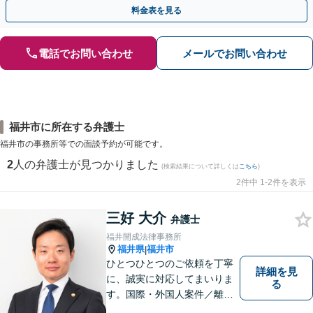
料金表を見る
電話でお問い合わせ
メールでお問い合わせ
福井市に所在する弁護士
福井市の事務所等での面談予約が可能です。
2
人の弁護士が見つかりました
(検索結果について詳しくは
こちら
)
2件中 1-2件を表示
三好 大介
弁護士
福井開成法律事務所
福井県
福井市
|
ひとつひとつのご依頼を丁寧
詳細を見
に、誠実に対応してまいりま
る
す。国際・外国人案件／離
婚・男女問題／インターネッ