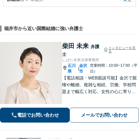
福井市から近い国際結婚に強い弁護士
柴田 未来
弁護
インタビューを見
る
士
しばた未来法律事務所
石川
金沢
営業時間：10:00~17:00（平
|
県
市
日）
【電話相談・WEB面談可能】金沢で親
権や離婚、複雑な相続、労働、学校問
題まで幅広く対応。女性の心に寄り添
う深い共感力と、相手の心理を熟知し
た戦略で、涙の後に前を向けるよう全
力でサポートします。お子様連れも歓
電話でお問い合わせ
メールでお問い合わせ
迎。まずはじっくりとお話をお聞かせ
ください。