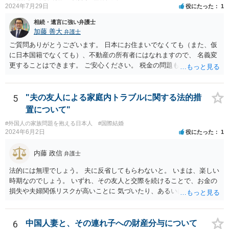
2024年7月29日
役にたった
1
相続・遺言に強い弁護士
加藤 善大
弁護士
ご質問ありがとうございます。 日本にお住まいでなくても（また、仮
に日本国籍でなくても）、不動産の所有者にはなれますので、 名義変
更することはできます。 ご安心ください。 税金の問題もありますの
で、 可能であれば、ご依頼になるかは別にして、今の名義人（叔父様
でしょうか。）と一緒に、 お近くの弁護士に直接相談して、アドバイ
ス等を求めることをお勧めします。 ご参考にしていただければ幸いで
5
"夫の友人による家庭内トラブルに関する法的措
す。
置について"
#外国人の家族問題を抱える日本人
#国際結婚
2024年6月2日
役にたった
1
内藤 政信
弁護士
法的には無理でしょう。 夫に反省してもらわないと。 いまは、楽しい
時期なのでしょう。 いずれ、その友人と交際を続けることで、お金の
損失や夫婦関係リスクが高いことに 気づいたり、あるいは、飽きると
思いますけどね。
6
中国人妻と、その連れ子への財産分与について