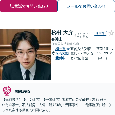
電話でお問い合わせ
メールでお問い合わせ
松村 大介
東京都
インタビュ
ーを見る
弁護士
舟渡国際法律事務所
営業時間：0
福井市
か
面談方法(対面・
らも相談
電話・ビデオな
7:00~23:00
受付中
ど)は応相談
（平日）
国際結婚
【無罪獲得】【中文対応】【全国対応】警察庁の公式解釈を高裁で砕
いた弁護士。不法就労・入管・退去強制・刑事事件——他事務所に断
られた案件も徹底的に闘い抜く。