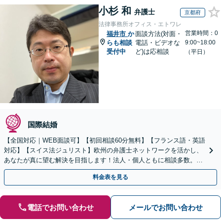
小杉 和
弁護士
京都府
法律事務所オフィス・エトワレ
営業時間：0
福井市
か
面談方法(対面・
らも相談
電話・ビデオな
9:00~18:00
受付中
ど)は応相談
（平日）
国際結婚
【全国対応｜WEB面談可】【初回相談60分無料】【フランス語・英語
対応】【スイス法ジュリスト】欧州の弁護士ネットワークを活かし、
あなたが真に望む解決を目指します！法人・個人ともに相談多数。細
やかな連絡と粘り強い交渉を徹底【休日・夜間相談可】
料金表を見る
電話でお問い合わせ
メールでお問い合わせ