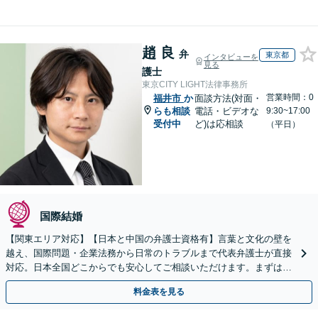
趙 良
弁
東京都
インタビューを
見る
護士
東京CITY LIGHT法律事務所
営業時間：0
福井市
か
面談方法(対面・
らも相談
電話・ビデオな
9:30~17:00
受付中
ど)は応相談
（平日）
国際結婚
【関東エリア対応】【日本と中国の弁護士資格有】言葉と文化の壁を
越え、国際問題・企業法務から日常のトラブルまで代表弁護士が直接
対応。日本全国どこからでも安心してご相談いただけます。まずは一
歩を踏み出してみませんか。【初回相談無料】
料金表を見る