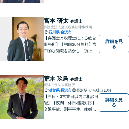
解決策をご提案いたします」
「交通事故：24時間受付可／
弁護士が介入することで賠償
宮本 研太
弁護士
金の大幅な増額が実現できる
弁護士法人金沢税務法律事務所
ケースあり」【休日・夜間相
石川県
金沢市
|
談可】
【弁護士と税理士による総合
詳細を見
事務所】【初回30分無料】専
る
門的な知識を活かし、頂上＝
「目標とすべき適切な解決」
までしっかりガイド、サポー
トします。 事務所ホームペー
ジあります。
荒木 玖鳥
弁護士
長浜アラ法律事務所
滋賀県
長浜市
長浜駅
から徒歩10分
|
【当日～3営業日以内に相談可
詳細を見
能】【夜間・休日相談対応】
る
交通事故、刑事事件、離婚・
男女問題に注力しておりま
す。まずはお気軽にご相談く
ださい。