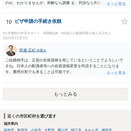
のか、わかりませんが、和解なら調書 を、判決なら判決を見せてもら
うといいでしょう。 また、事件記録を謄写する方法もあるので、より
詳しく、双方の主張を 知ることができるでしょう。 疑問のいくつか
は、理解にいたるでしょう。 虐待でもないと、あなたの方から、父親
10
ビザ申請の手続き依頼
に対して、法的な請求をするの は、難しいでしょう。
#入管書類の申請サポート
#国際結婚
#外国人の家族問題を抱える日本人
2021年12月7日
田邊 正紀
弁護士
ご結婚相手は、正規の在留資格を有しているということでよろしいで
すね。日本人の配偶者等への在留資格変更を申請することになりま
す。費用分割でも承ることは可能です。
もっとみる
近くの市区町村を選び直す
福井県内
福井市
敦賀市
小浜市
大野市
勝山市
鯖江市
あわら市
越前市