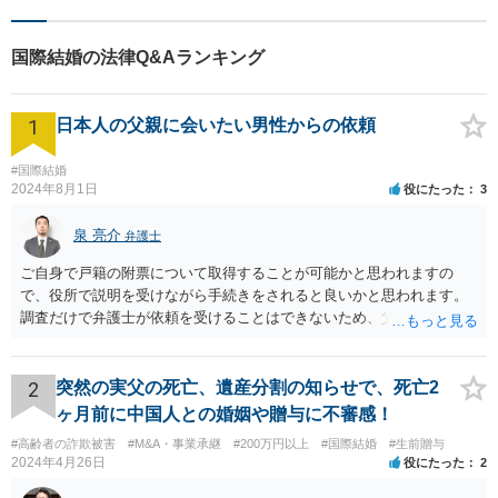
国際結婚の法律Q&Aランキング
1
日本人の父親に会いたい男性からの依頼
#国際結婚
2024年8月1日
役にたった
3
泉 亮介
弁護士
ご自身で戸籍の附票について取得することが可能かと思われますの
で、役所で説明を受けながら手続きをされると良いかと思われます。
調査だけで弁護士が依頼を受けることはできないため、父親に対して
何か請求がある場合は弁護士に依頼することを検討されても良いでし
ょう。
2
突然の実父の死亡、遺産分割の知らせで、死亡2
ヶ月前に中国人との婚姻や贈与に不審感！
#高齢者の詐欺被害
#M&A・事業承継
#200万円以上
#国際結婚
#生前贈与
2024年4月26日
役にたった
2