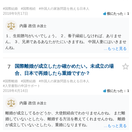
#国際結婚
#国際相続
#外国人の家族問題を抱える日本人
2018年9月17日
役にたった
1
内藤 政信
弁護士
１、生前贈与がいいでしょう。 ２、養子縁組しなければ、ありませ
ん。 ３、兄弟であるあなたがたにいきますね。 中国人妻にはいきませ
んね。
7
国際離婚が成立したか確かめたい。未成立の場
合、日本で再婚したら重婚ですか？
#国際離婚
#国際結婚
#外国人の家族問題を抱える日本人
#入管書類の申請サポート
2018年4月14日
役にたった
1
内藤 政信
弁護士
離婚が成立してるかどうか、大使館経由でわかりませんかね。 まだ離
婚していないとしたら、離婚する方法を教えてくれませんかね。 離婚
が成立していないとしたら、重婚になりますね。