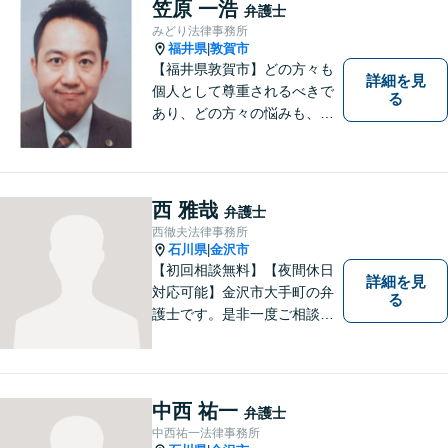
笠原 一浩
弁護士
みどり法律事務所
福井県
敦賀市
|
【福井県敦賀市】どの方々も
詳細を見
個人として尊重されるべきで
る
あり、どの方々の悩みも、そ
れぞれ丁寧に、かつ迅速に、
解決が図られる必要がありま
す。 また、言葉の壁や専門知
識の壁も越えて、解決が図ら
西 雅哉
弁護士
れる必要があります。
西徹夫法律事務所
石川県
金沢市
|
【初回相談無料】【夜間休日
詳細を見
対応可能】金沢市大手町の弁
る
護士です。是非一度ご相談く
ださい。
中西 祐一
弁護士
中西祐一法律事務所