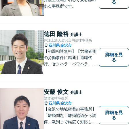
る
ある事務所です。
徳田 隆裕
弁護士
弁護士法人金沢合同法律事務所
石川県
金沢市
|
【初回相談無料】【労働者側
詳細を見
の労働事件に精通】退職代
る
行、セクハラ・パワハラ、労
災、未払い給与請求はお任せ
ください！【弁護士歴10年以
上】離婚問題、不動産トラブ
ルも対応可能【メール相談／
安藤 俊文
弁護士
ビデオ面談可】【土曜日も対
敦賀法律事務所
応】
石川県
金沢市
|
【金沢で地域密着の事務所】
詳細を見
「離婚問題：離婚協議から調
る
停、裁判まで幅広く対応し、
豊富な実績を活かして最適な