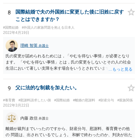
8
国際結婚で夫の外国姓に変更した後に旧姓に戻す
ことはできますか？
#国際結婚
#外国人の家族問題を抱える日本人
2022年4月19日
理崎 智英
弁護士
氏の変更が認められるためには，「やむを得ない事情」が必要となり
ます。 「やむを得ない事情」とは，氏の変更をしないとその人の社会
生活において著しい支障を来す場合をいうとされています。 中国の苗
字のために今後偏見や差別を受ける可能性があるといった抽象的な理
由は，「やむを得ない事情」には該当しませんので，氏の変更を認め
てもらうことは難しいと思います。
9
父に法的な制裁を加えたい。
#養育費
#慰謝料請求したい側
#国際結婚
#離婚の慰謝料
#財産分与
#親族関係
2022年3月22日
内藤 政信
弁護士
離婚が裁判までいったのですから、財産分与、慰謝料、養育費その他
の 問題は、出されているでしょう。 和解で終わったのか、判決が出た