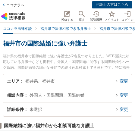
弁護士の方はこちら
ココナラへ
投稿する
探す
閲覧履歴
マイリスト
ログイン
ココナラ法律相談
福井県で法律相談できる弁護士
福井市で法律相談で
福井市の国際結婚に強い弁護士
福井県の福井市で国際結婚に強い弁護士が2名見つかりました。WEB面談に対
応している弁護士なども掲載中。外国人・国際問題に関係する国際離婚やハー
グ条約、国際結婚等の細かな分野での絞り込み検索もでき便利です。特に福井
開成法律事務所の三好 大介弁護士や福井ひかり法律事務所の山浦 光一郎弁護士
のプロフィール情報や弁護士費用、強みなどが注目されています。『福井市で
エリア
福井県、福井市
変更
土日や夜間に発生した国際結婚のトラブルを今すぐに弁護士に相談したい』
『国際結婚のトラブル解決の実績豊富な近くの弁護士を検索したい』『初回相
相談内容
外国人・国際問題、国際結婚
変更
談無料で国際結婚を法律相談できる福井市内の弁護士に相談予約したい』など
でお困りの相談者さんにおすすめです。
詳細条件
未選択
変更
国際結婚に強い福井市から相談可能な弁護士