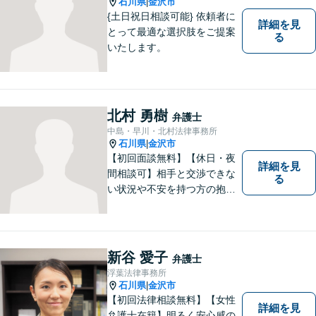
石川県
金沢市
|
{土日祝日相談可能} 依頼者に
詳細を見
とって最適な選択肢をご提案
る
いたします。
北村 勇樹
弁護士
中島・早川・北村法律事務所
石川県
金沢市
|
【初回面談無料】【休日・夜
詳細を見
間相談可】相手と交渉できな
る
い状況や不安を持つ方の抱え
る問題を解決するため、法律
を活かし、依頼者様を守りま
す。悩んでいる人は、一度弁
護士に話を聞いてもらうこと
新谷 愛子
弁護士
でトラブル解決のきっかけを
浮葉法律事務所
つかむことができるかもしれ
石川県
金沢市
|
ません。
【初回法律相談無料】【女性
詳細を見
弁護士在籍】明るく安心感の