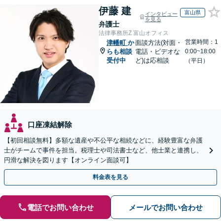
伊藤 建
富山県
インタビュー
を見る
弁護士
法律事務所Z 富山オフィス
営業時間：1
津幡町
か
面談方法(対面・
らも相談
電話・ビデオな
0:00~18:00
受付中
ど)は応相談
（平日）
口座凍結解除
【初回相談無料】多額な遺産や不公平な相続などに、経験豊富な弁護
士がチームで事件を担当。税理士や司法書士など、他士業と連携し、
円滑な解決を図ります【オンライン面談可】
料金表を見る
電話でお問い合わせ
メールでお問い合わせ