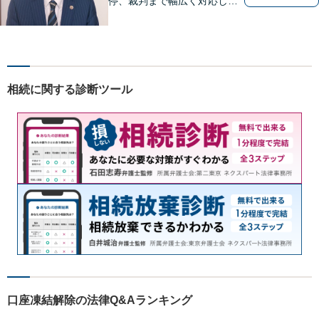
停、裁判まで幅広く対応し、
豊富な実績を活かして最適な
解決策をご提案いたします」
「交通事故：24時間受付可／
弁護士が介入することで賠償
金の大幅な増額が実現できる
相続に関する診断ツール
ケースあり」【休日・夜間相
談可】
口座凍結解除の法律Q&Aランキング