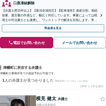
口座凍結解除
【弁護士歴15年以上】【新潟全域対応】【駐車場有】遺産分割、相続
放棄、遺言書の作成など、幅広く対応しています。事案によっては税
理士や司法書士とも連携し、ワンストップで解決を目指します。争い
を防ぐためにもぜひご相談ください。【分割払い可】
料金表を見る
電話でお問い合わせ
メールでお問い合わせ
津幡町に所在する弁護士
津幡町の事務所等での面談予約が可能です。
1
人の弁護士が見つかりました
(検索結果について詳しくは
こちら
)
1件中 1-1件を表示
横見 健太
弁護士
津幡法律事務所