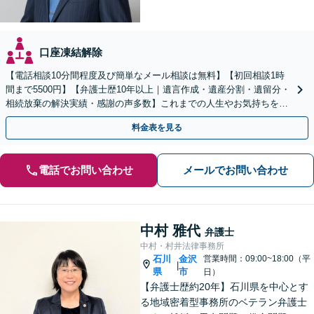
口座凍結解除
【電話相談10分間程度及び簡単なメール相談は無料】【初回相談1時
間まで5500円】【弁護士歴10年以上｜遺言作成・遺産分割・遺留分・
相続放棄の解決実績・感謝の声多数】これまでの人生やお気持ちを汲
み取り、想いに寄り添った解決方法を提案します。
料金表を見る
電話でお問い合わせ
メールでお問い合わせ
中村 雅代
弁護士
中村・村井法律事務所
石川
金沢
営業時間：09:00~18:00（平
|
県
市
日）
【弁護士歴約20年】石川県を中心とす
る地域密着型事務所のベテラン弁護士