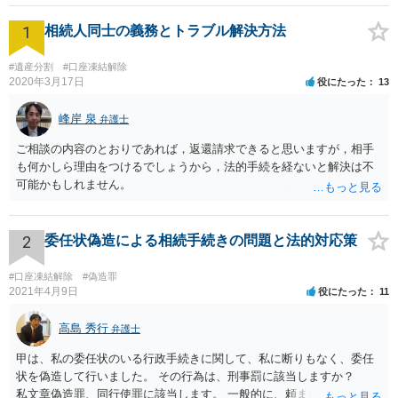
1
相続人同士の義務とトラブル解決方法
#遺産分割
#口座凍結解除
2020年3月17日
役にたった
13
峰岸 泉
弁護士
ご相談の内容のとおりであれば，返還請求できると思いますが，相手
も何かしら理由をつけるでしょうから，法的手続を経ないと解決は不
可能かもしれません。
2
委任状偽造による相続手続きの問題と法的対応策
#口座凍結解除
#偽造罪
2021年4月9日
役にたった
11
高島 秀行
弁護士
甲は、私の委任状のいる行政手続きに関して、私に断りもなく、委任
状を偽造して行いました。 その行為は、刑事罰に該当しますか？
私文章偽造罪、同行使罪に該当します。 一般的に、頼まれた（委任さ