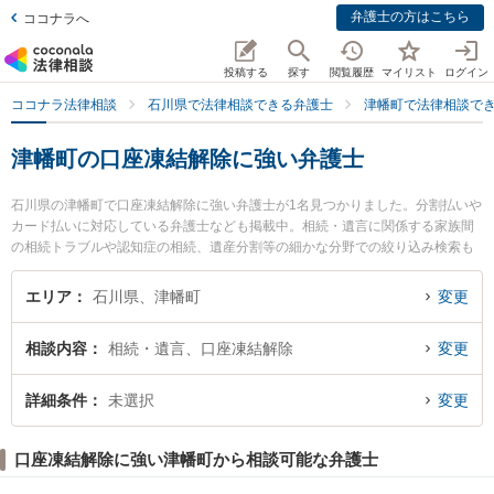
弁護士の方はこちら
ココナラへ
投稿する
探す
閲覧履歴
マイリスト
ログイン
ココナラ法律相談
石川県で法律相談できる弁護士
津幡町で法律相談で
津幡町の口座凍結解除に強い弁護士
石川県の津幡町で口座凍結解除に強い弁護士が1名見つかりました。分割払いや
カード払いに対応している弁護士なども掲載中。相続・遺言に関係する家族間
の相続トラブルや認知症の相続、遺産分割等の細かな分野での絞り込み検索も
でき便利です。特に津幡法律事務所の横見 健太弁護士のプロフィール情報や弁
護士費用、強みなどが注目されています。『津幡町で土日や夜間に発生した口
エリア
石川県、津幡町
変更
座凍結解除のトラブルを今すぐに弁護士に相談したい』『口座凍結解除のトラ
ブル解決の実績豊富な近くの弁護士を検索したい』『初回相談無料で口座凍結
相談内容
相続・遺言、口座凍結解除
変更
解除を法律相談できる津幡町内の弁護士に相談予約したい』などでお困りの相
談者さんにおすすめです。
詳細条件
未選択
変更
口座凍結解除に強い津幡町から相談可能な弁護士