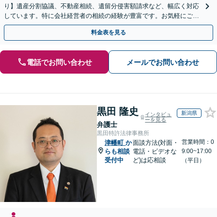
り】遺産分割協議、不動産相続、遺留分侵害額請求など、幅広く対応
しています。特に会社経営者の相続の経験が豊富です。お気軽にご相
談ください。【休日・夜間面談可】【オンライン面談可】
料金表を見る
電話でお問い合わせ
メールでお問い合わせ
黒田 隆史
新潟県
インタビュ
ーを見る
弁護士
黒田特許法律事務所
営業時間：0
津幡町
か
面談方法(対面・
らも相談
電話・ビデオな
9:00~17:00
受付中
ど)は応相談
（平日）