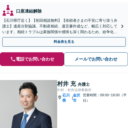
口座凍結解除
【石川県庁近く】【初回相談無料】【依頼者さまの不安に寄り添う弁
護士】遺産分割協議、不動産相続、遺言書作成など、幅広く対応して
います。相続トラブルは家族関係や感情も深く関わるため、紛争化し
やすい傾向にあります。お早めにご相談ください。
料金表を見る
電話でお問い合わせ
メールでお問い合わせ
村井 充
弁護士
中村・村井法律事務所
石川
金沢
営業時間：09:00~18:00（平
|
県
市
日）