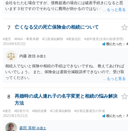
会社をたたむ場合ですが、債務超過の場合には破産手続きになると思
います３社ですのでそれなりに費用が掛かるのではないでしょうか。
7
亡くなる父の死亡保険金の相続について
#遺言
#M&A・事業承継
#口座凍結解除
#家族信託
#成年後見(生前の財産管理)
2019年9月2日
役にたった
4
内藤 政信
弁護士
相続人でないと保険や相続の手続はできないですね。 教えてあげれば
いいでしょう。 また、保険金は遺留分減殺請求できないので、受け取
ってください。
8
再婚時の成人連れ子の名字変更と相続の悩み解決
方法
#遺言
#財産分与
#相続放棄
#口座凍結解除
#自筆証書遺言の作成
2021年2月21日
役にたった
7
森田 英樹
弁護士