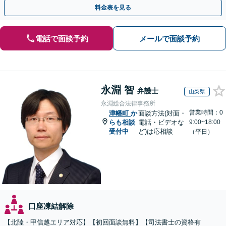
対処可能」【WEB面談対応】
料金表を見る
電話で面談予約
メールで面談予約
永淵 智
弁護士
山梨県
永淵総合法律事務所
営業時間：0
津幡町
か
面談方法(対面・
らも相談
電話・ビデオな
9:00~18:00
受付中
ど)は応相談
（平日）
口座凍結解除
【北陸・甲信越エリア対応】【初回面談無料】【司法書士の資格有