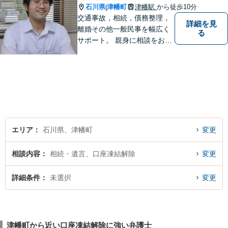
石川県
津幡町
津幡駅
から徒歩10分
|
交通事故，相続，債務整理，
詳細を見
離婚その他一般民事を幅広く
る
サポート。 親身に相談をお聞
きします。
エリア
石川県、津幡町
変更
相談内容
相続・遺言、口座凍結解除
変更
詳細条件
未選択
変更
津幡町から近い口座凍結解除に強い弁護士