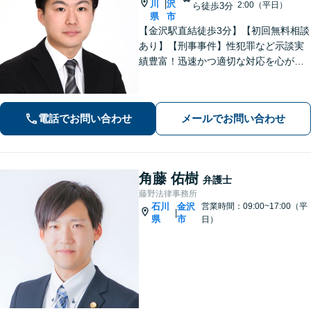
川
沢
|
2:00（平日）
ら徒歩3分
県
市
【金沢駅直結徒歩3分】【初回無料相談
あり】【刑事事件】性犯罪など示談実
績豊富！迅速かつ適切な対応を心がけ
ています【離婚・男女問題】感情的に
なりがちな場面でも冷静かつ戦略的な
対応で、適切な解決へと導きます。
電話でお問い合わせ
メールでお問い合わせ
角藤 佑樹
弁護士
藤野法律事務所
石川
金沢
営業時間：09:00~17:00（平
|
県
市
日）