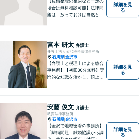
【負債整理の相談など一定の
詳細を見
場合は無料相談可能】法律問
る
題は、放っておけば自然と解
消される、解決されるもので
はありません。 適切な対処を
行うことが、解決への近道と
なります。 お気軽にご相談く
宮本 研太
弁護士
ださい。
弁護士法人金沢税務法律事務所
石川県
金沢市
|
【弁護士と税理士による総合
詳細を見
事務所】【初回30分無料】専
る
門的な知識を活かし、頂上＝
「目標とすべき適切な解決」
までしっかりガイド、サポー
トします。 事務所ホームペー
ジあります。
安藤 俊文
弁護士
敦賀法律事務所
石川県
金沢市
|
【金沢で地域密着の事務所】
詳細を見
「離婚問題：離婚協議から調
る