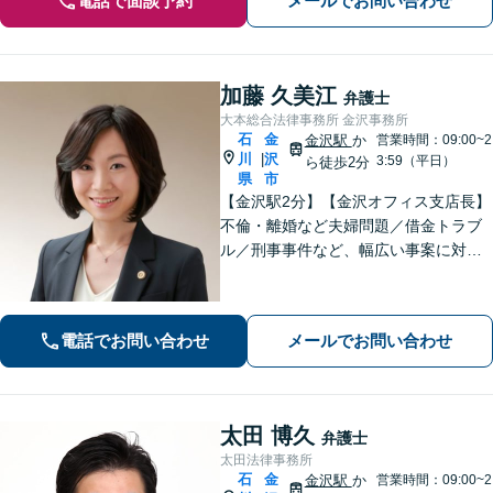
電話で面談予約
メールでお問い合わせ
加藤 久美江
弁護士
大本総合法律事務所 金沢事務所
石
金
金沢駅
か
営業時間：09:00~2
川
沢
|
3:59（平日）
ら徒歩2分
県
市
【金沢駅2分】【金沢オフィス支店長】
不倫・離婚など夫婦問題／借金トラブ
ル／刑事事件など、幅広い事案に対応
しております。話しやすく親身な対応
が持ち味です。明るい雰囲気の事務所
ですので、リラックスしてお話しいた
電話でお問い合わせ
メールでお問い合わせ
だけると思います。法テラスOK
太田 博久
弁護士
太田法律事務所
石
金
金沢駅
か
営業時間：09:00~2