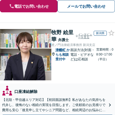
電話でお問い合わせ
メールでお問い合わせ
牧野 絵里
新潟県
インタビュ
ーを見る
華
弁護士
虎ノ門法律経済事務所 新潟支店
営業時間：0
津幡町
か
面談方法(対面・
らも相談
電話・ビデオな
8:00~17:00
受付中
ど)は応相談
（平日）
口座凍結解除
【北陸・甲信越エリア対応】【初回面談無料】私があなたの気持ちを
代弁し、後悔のない相続の実現を目指します。ご依頼前のお見積りで
費用も安心「後見申し立てやシニア問題など、相続周辺のお悩みにも