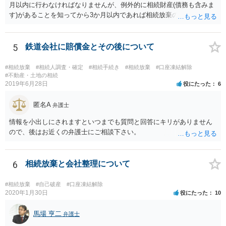
月以内に行わなければなりませんが、例外的に相続財産(債務も含みま
す)があることを知ってから3か月以内であれば相続放棄の申述が認め
られる可能性もありますので、通知が届いたのが3か月以内の話なので
したら、早急に家裁に行って相続放棄の申述をしたい旨告げて必要な
書類を提出されることをおすすめいたします。 なお、お父様の債務が
5
鉄道会社に賠償金とその後について
他にもあるかもしれないというリスクを考えますと、相続放棄の申述
にあたっては、法テラスの無料相談等を利用して弁護士に相談するこ
#相続放棄
#相続人調査・確定
#相続手続き
#相続放棄
#口座凍結解除
とも十分考えられるかと存じます。また、ご記載いただいた事実関係
#不動産・土地の相続
2019年6月28日
役にたった
6
を拝見するかぎり、再婚相手のかたは既に相続放棄をされている可能
性があるかもしれません。
匿名A
弁護士
情報を小出しにされますといつまでも質問と回答にキリがありません
ので、後はお近くの弁護士にご相談下さい。
6
相続放棄と会社整理について
#相続放棄
#自己破産
#口座凍結解除
2020年1月30日
役にたった
10
馬場 亨二
弁護士