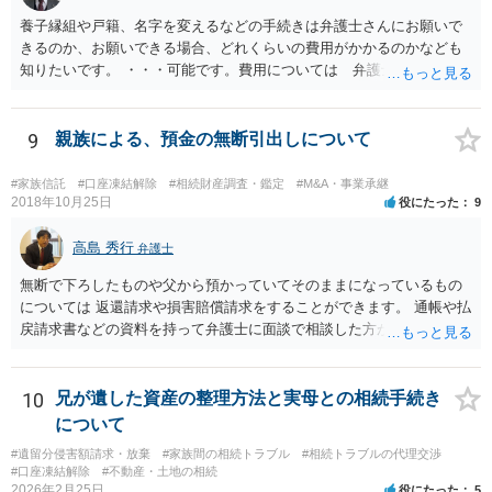
養子縁組や戸籍、名字を変えるなどの手続きは弁護士さんにお願いで
きるのか、お願いできる場合、どれくらいの費用がかかるのかなども
知りたいです。 ・・・可能です。費用については 弁護士と直接面談
の上 内容を確認し 協議の上個別に契約によって決まることになっ
ています。 やはり、成人した子のことまでごちゃごちゃ考えず、自分
の事だけ考えるべきなのでしょうか ・・・お子さんの事をまで含め良
9
親族による、預金の無断引出しについて
い解決案があればお悩みになるのは当然と言えば当然のことです。 彼
と親子関係を結びたいと思っているが、名字は変えたくない・・・養
#家族信託
#口座凍結解除
#相続財産調査・鑑定
#M&A・事業承継
子縁組の必要があり 氏も変更することになります。 しかし 彼は成人
2018年10月25日
役にたった
9
しているとは言え、自分の子と私の連れ子、全て平等にしたいと希
望。もちろん私もそうできればと思います。 ・・・婚姻前の契約 あ
高島 秀行
弁護士
るいは 遺言書などで その意思を実現する方法はあります。 弁護
無断で下ろしたものや父から預かっていてそのままになっているもの
士に相談してみてください。
については 返還請求や損害賠償請求をすることができます。 通帳や払
戻請求書などの資料を持って弁護士に面談で相談した方がよいと思い
ます。
10
兄が遺した資産の整理方法と実母との相続手続き
について
#遺留分侵害額請求・放棄
#家族間の相続トラブル
#相続トラブルの代理交渉
#口座凍結解除
#不動産・土地の相続
2026年2月25日
役にたった
5