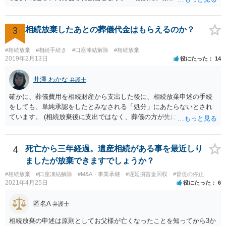
れた）人は、行政に提出する委任状の署名を偽造できるのでしょう
か？ 委任状を偽造して使用することはまでは依頼の範囲ではない
ので できないと思います。
3
相続放棄したあとの葬儀代金はもらえるのか？
#相続放棄
#相続手続き
#口座凍結解除
#相続放棄
2019年2月13日
役にたった
14
井澤 わかな
弁護士
確かに、葬儀費用を相続財産から支出した後に、相続放棄申述の手続
をしても、単純承認をしたとみなされる「処分」にあたらないとされ
ています。 (相続放棄後に支出ではなく、葬儀の方が先に来るのが通常
だと思いますので、葬儀→葬儀費用を相続財産から支出→相続放棄申
述の手続ということだと思いますが) ただ、葬儀費用ならいくらでもよ
いということではなく、身分相応の、社会的儀式として当然認められ
4
死亡から三年経過。遺産相続がある事を最近しり
る程度の金額に留まると考えた方がよいです。 もし、相続人の皆さん
ましたが放棄できますでしょうか？
に葬儀費用を支出する経済力がなく、質素な葬儀を行った費用であれ
#相続放棄
#口座凍結解除
#M&A・事業承継
#遅延損害金回収
#督促の停止
ば相続財産から支出しても単純承認と認められない可能性が高いの
2021年4月25日
役にたった
6
で、相続放棄申述が受理される可能性も高いと思います。
匿名A
弁護士
相続放棄の申述は原則としてお父様が亡くなったことを知ってから3か