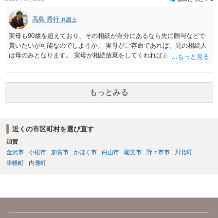
高島 秀行
弁護士
実母も90歳を超えており、その相続が自分にあるなら先に贈与などで
貰いたいが可能なのでしようか。 実母がご存命であれば、兄の相続人
は母のみとなります。 実母が相続放棄をしてくれればあなた方兄弟及
び実母の子が相続人となります。 実母に連絡を取って話してみるほか
ないと思います。
もっとみる
近くの市区町村を選び直す
加賀
金沢市
小松市
加賀市
かほく市
白山市
能美市
野々市市
川北町
津幡町
内灘町