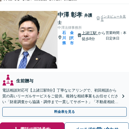
中澤 彰孝
弁護
インタビューを見
る
士
中澤法律事務所
石
金
上諸江駅
から
営業時間：本
川
沢
|
日定休日
徒歩8分
県
市
生前贈与
電話相談対応可【上諸江駅8分】丁寧なヒアリングで、初回相談から
質の高いリーガルサービスをご提供。複雑な相続事案もお任せくださ
い「財産調査から協議・調停まで一貫してサポート」「不動産相続は
他士業と連携して対応」【完全個室】【休日・夜間相談可】
料金表を見る