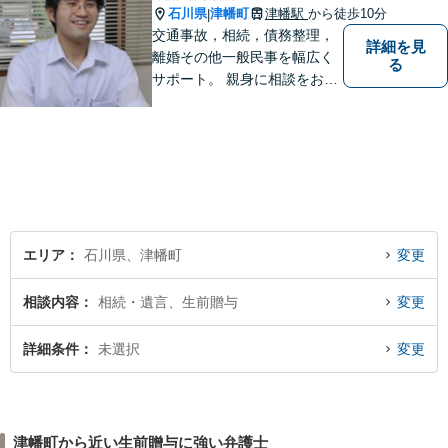
石川県
津幡町
津幡駅
から徒歩10分
|
交通事故，相続，債務整理，
詳細を見
離婚その他一般民事を幅広く
る
サポート。 親身に相談をお聞
きします。
エリア
石川県、津幡町
変更
相談内容
相続・遺言、生前贈与
変更
詳細条件
未選択
変更
津幡町から近い生前贈与に強い弁護士