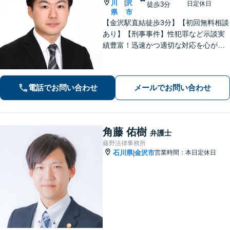
川
沢
|
日定休日
徒歩3分
県
市
【金沢駅直結徒歩3分】【初回無料相談
あり】【刑事事件】性犯罪など示談実
績豊富！迅速かつ適切な対応を心がけ
ています【離婚・男女問題】感情的に
なりがちな場面でも冷静かつ戦略的な
対応で、適切な解決へと導きます。
電話でお問い合わせ
メールでお問い合わせ
角藤 佑樹
弁護士
藤野法律事務所
石川県
金沢市
営業時間：本日定休日
|