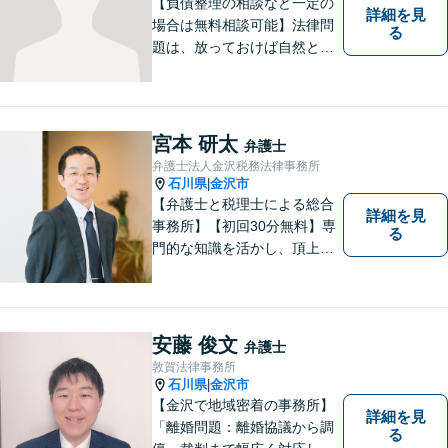
【負債整理の相談など一定の
詳細を見
場合は無料相談可能】法律問
る
題は、放っておけば自然と解
消される、解決されるもので
はありません。 適切な対処を
行うことが、解決への近道と
なります。 お気軽にご相談く
宮本 研太
弁護士
ださい。
弁護士法人金沢税務法律事務所
石川県
金沢市
|
【弁護士と税理士による総合
詳細を見
事務所】【初回30分無料】専
る
門的な知識を活かし、頂上＝
「目標とすべき適切な解決」
までしっかりガイド、サポー
トします。 事務所ホームペー
ジあります。
安藤 俊文
弁護士
敦賀法律事務所
石川県
金沢市
|
【金沢で地域密着の事務所】
詳細を見
「離婚問題：離婚協議から調
る