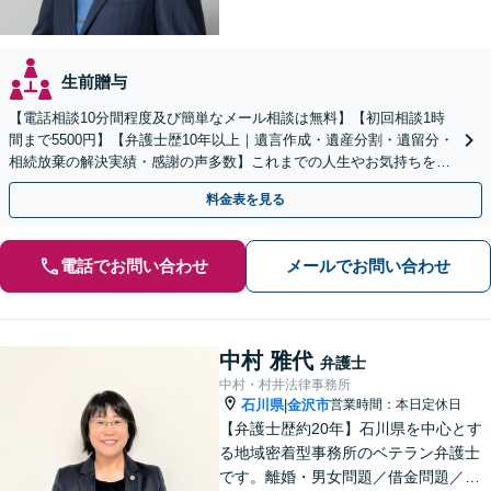
生前贈与
【電話相談10分間程度及び簡単なメール相談は無料】【初回相談1時
間まで5500円】【弁護士歴10年以上｜遺言作成・遺産分割・遺留分・
相続放棄の解決実績・感謝の声多数】これまでの人生やお気持ちを汲
み取り、想いに寄り添った解決方法を提案します。
料金表を見る
電話でお問い合わせ
メールでお問い合わせ
中村 雅代
弁護士
中村・村井法律事務所
石川県
金沢市
営業時間：本日定休日
|
【弁護士歴約20年】石川県を中心とす
る地域密着型事務所のベテラン弁護士
です。離婚・男女問題／借金問題／刑