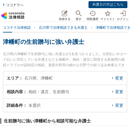
弁護士の方はこちら
ココナラへ
投稿する
探す
閲覧履歴
マイリスト
ログイン
ココナラ法律相談
石川県で法律相談できる弁護士
津幡町で法律相談で
津幡町の生前贈与に強い弁護士
石川県の津幡町で生前贈与に強い弁護士が1名見つかりました。分割払いやカー
ド払いに対応している弁護士なども掲載中。相続・遺言に関係する家族間の相
続トラブルや認知症の相続、遺産分割等の細かな分野での絞り込み検索もでき
便利です。特に津幡法律事務所の横見 健太弁護士のプロフィール情報や弁護士
費用、強みなどが注目されています。『津幡町で土日や夜間に発生した生前贈
エリア
石川県、津幡町
変更
与のトラブルを今すぐに弁護士に相談したい』『生前贈与のトラブル解決の実
績豊富な近くの弁護士を検索したい』『初回相談無料で生前贈与を法律相談で
相談内容
相続・遺言、生前贈与
変更
きる津幡町内の弁護士に相談予約したい』などでお困りの相談者さんにおすす
めです。
詳細条件
未選択
変更
生前贈与に強い津幡町から相談可能な弁護士