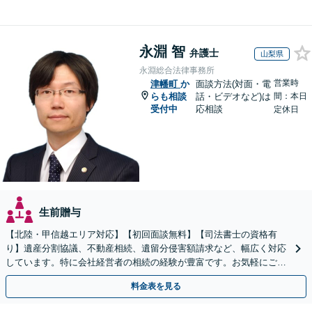
永淵 智
弁護士
山梨県
永淵総合法律事務所
営業時
津幡町
か
面談方法(対面・電
らも相談
話・ビデオなど)は
間：本日
受付中
応相談
定休日
生前贈与
【北陸・甲信越エリア対応】【初回面談無料】【司法書士の資格有
り】遺産分割協議、不動産相続、遺留分侵害額請求など、幅広く対応
しています。特に会社経営者の相続の経験が豊富です。お気軽にご相
談ください。【休日・夜間面談可】【オンライン面談可】
料金表を見る