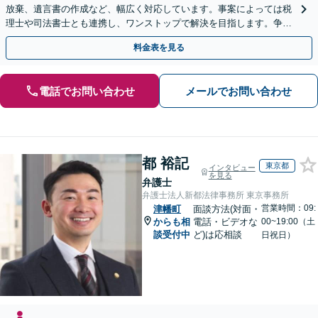
放棄、遺言書の作成など、幅広く対応しています。事案によっては税
理士や司法書士とも連携し、ワンストップで解決を目指します。争い
を防ぐためにもぜひご相談ください。【分割払い可】
料金表を見る
電話でお問い合わせ
メールでお問い合わせ
都 裕記
東京都
インタビュー
を見る
弁護士
弁護士法人新都法律事務所 東京事務所
営業時間：09:
津幡町
面談方法(対面・
からも相
電話・ビデオな
00~19:00（土
談受付中
ど)は応相談
日祝日）