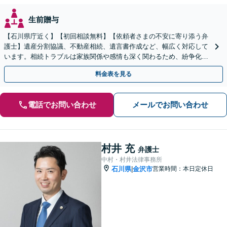
生前贈与
【石川県庁近く】【初回相談無料】【依頼者さまの不安に寄り添う弁
護士】遺産分割協議、不動産相続、遺言書作成など、幅広く対応して
います。相続トラブルは家族関係や感情も深く関わるため、紛争化し
やすい傾向にあります。お早めにご相談ください。
料金表を見る
電話でお問い合わせ
メールでお問い合わせ
村井 充
弁護士
中村・村井法律事務所
石川県
金沢市
営業時間：本日定休日
|