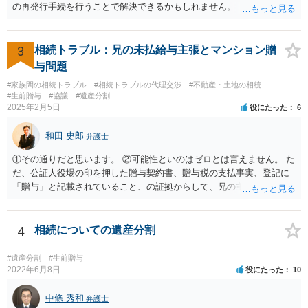
の再発行手続を行うことで解決できるかもしれません。
3
相続トラブル：兄の未払給与主張とマンション贈
与問題
#家族間の相続トラブル
#相続トラブルの代理交渉
#不動産・土地の相続
#生前贈与
#協議
#遺産分割
2025年2月5日
役にたった
6
和田 史郎
弁護士
①その通りだと思います。 ②可能性といのはゼロとは言えません。 た
だ、公証人役場の印を押した贈与契約書、贈与税の支払事実、登記に
「贈与」と記載されていること、の証拠からして、兄の主張は通らな
いようには思います。 ③④その通りだと思います。 話し合いで折り合
わなければ、遺産分割調停を申し立てて進めるのがベターのような気
がしますね。
4
相続についての遺産分割
#遺産分割
#生前贈与
2022年6月8日
役にたった
10
中條 秀和
弁護士