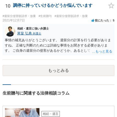
10
調停に持っていけるかどうか悩んでいます
#遺留分侵害額請求・放棄
#生前贈与
#遺留分侵害額請求・放棄
2021年12月7日
役にたった
5
相続・遺言に強い弁護士
尾畠 弘典
弁護士
事情の補充ありがとうございます。 遺留分の計算を行う必要がありま
すね。 正確な判断のためには詳細な事情をお聞きする必要がありま
す。 ご自身の遺留分の侵害があるかどうか、あるとしてどの程度の金
額となるかを正確に把握されたいのであれば、一度お近くの弁護士に
相談されるのが良いと思います。
もっとみる
生前贈与に関連する法律相談コラム
相続・遺言