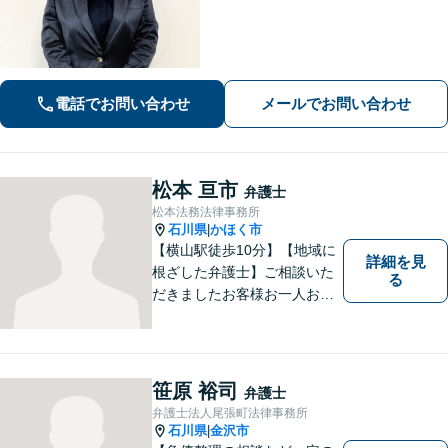
事事件など、依頼者さまのお困りごと
に、親身になって解決してまいりま
す。【法テラス利用可】【専用駐車場
あり】
電話でお問い合わせ
メールでお問い合わせ
松本 亘市
弁護士
松本法務法律事務所
石川県
かほく市
|
【横山駅徒歩10分】【地域に
詳細を見
根ざした弁護士】ご相談いた
る
だきましたお客様お一人お一
人の幸せの為に力を尽くしま
す。交通事故／借金問題／離
婚問題／相続問題／刑事事件
など、幅広く対応可能。【夜
笹原 裕司
弁護士
間／休日対応可能】どうぞお
弁護士法人尾張町法律事務所
気軽にご相談ください。
石川県
金沢市
|