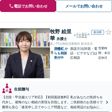
電話でお問い合わせ
メールでお問い合わせ
牧野 絵里
新潟県
インタビュ
ーを見る
華
弁護士
虎ノ門法律経済事務所 新潟支店
営業時
津幡町
か
面談方法(対面・電
らも相談
話・ビデオなど)は
間：本日
受付中
応相談
定休日
生前贈与
【北陸・甲信越エリア対応】【初回面談無料】私があなたの気持ちを
代弁し、後悔のない相続の実現を目指します。ご依頼前のお見積りで
費用も安心「後見申し立てやシニア問題など、相続周辺のお悩みにも