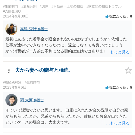
#生前贈与
#遺産分割
#調停
#不動産・土地の相続
#家族間の相続トラブル
#売掛金回収
2024年9月30日
役にたった
8
高島 秀行
弁護士
最初に支払った着手金が返金されないのはなぜでしょうか？依頼した
仕事が途中でできなくなったのに、返金しなくても良いのでしょう
か？消費者が一方的に不利になる契約は無効ではありませんか？
着手金は、前の弁護士が倒れるまでにやった仕事に応じて清算する義
務があると思います。 倒れた弁護士が所属する弁護士会に相談さ
れた方がよいと思います。 倒れた弁護士は脳梗塞で倒れたようで
9
夫から妻への贈与と相続。
すが、 判断能力があり、復代理を倒れた弁護士の判断で復代理を
選任したのか 即ち、復代理人の選任は有効なのかという問題もあ
#相続税対策
#生前贈与
ると思います。
2023年9月6日
役にたった
5
関 大河
弁護士
そういう認識でよいと思います。 口座に入れたお金の説明が自分の親
からもらったとか、兄弟からもらったとか、昔稼いだお金が出てきた
というケースの場合は、大丈夫です。