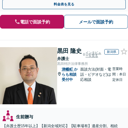
対処可能」【WEB面談対応】
料金表を見る
電話で面談予約
メールで面談予約
黒田 隆史
新潟県
インタビュ
ーを見る
弁護士
黒田特許法律事務所
営業時
津幡町
か
面談方法(対面・電
らも相談
話・ビデオなど)は
間：本日
受付中
応相談
定休日
生前贈与
【弁護士歴15年以上】【新潟全域対応】【駐車場有】遺産分割、相続