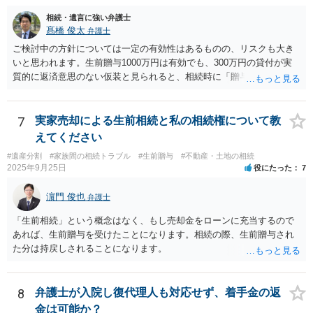
相続・遺言に強い弁護士
髙橋 俊太
弁護士
ご検討中の方針については一定の有効性はあるものの、リスクも大き
いと思われます。生前贈与1000万円は有効でも、300万円の貸付が実
質的に返済意思のない仮装と見られると、相続時に「贈与」と評価さ
れ、子から遺留分侵害額請求を受ける可能性があります。 その他の方
法として考えられるものとしては、 ①信託（家族信託・目的信託） 財
産を信託口に移し、受託者（信頼できる友人や専門職）に管理させ、
7
実家売却による生前相続と私の相続権について教
・生存中はあなたの生活費・介護費に優先充当 ・残余を友人や慈善団
えてください
体へ と使途を厳格に指定。相続ではなく信託帰属になるため、子の関
#遺産分割
#家族間の相続トラブル
#生前贈与
#不動産・土地の相続
与を大きく排除できます。 ②遺言＋生命保険の組合せ 生活資金は手元
2025年9月25日
役にたった
7
に残し、余剰資金で受取人を友人・団体にした保険を活用。保険金は
相続財産とは別枠で、遺留分対策にも有効と思われます。 ③負担付死
濵門 俊也
弁護士
因贈与 「介護・見守り等を条件に、死亡時に財産を渡す」契約。条件
不履行なら無効にでき、老後の安心を担保できます。 ④ 寄附予約＋解
「生前相続」という概念はなく、もし売却金をローンに充当するので
除条件 慈善団体への寄附を予約しつつ、資金不足時は解除できる条項
あれば、生前贈与を受けたことになります。相続の際、生前贈与され
を設定。 などがあり得るかと思われます。
た分は持戻しされることになります。
8
弁護士が入院し復代理人も対応せず、着手金の返
金は可能か？