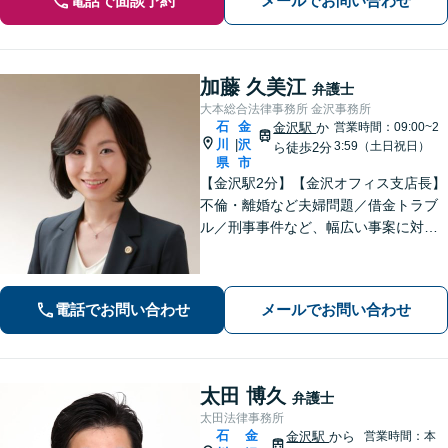
電話で面談予約
メールでお問い合わせ
加藤 久美江
弁護士
大本総合法律事務所 金沢事務所
石
金
金沢駅
か
営業時間：09:00~2
川
沢
|
3:59（土日祝日）
ら徒歩2分
県
市
【金沢駅2分】【金沢オフィス支店長】
不倫・離婚など夫婦問題／借金トラブ
ル／刑事事件など、幅広い事案に対応
しております。話しやすく親身な対応
が持ち味です。明るい雰囲気の事務所
ですので、リラックスしてお話しいた
電話でお問い合わせ
メールでお問い合わせ
だけると思います。法テラスOK
太田 博久
弁護士
太田法律事務所
石
金
金沢駅
から
営業時間：本