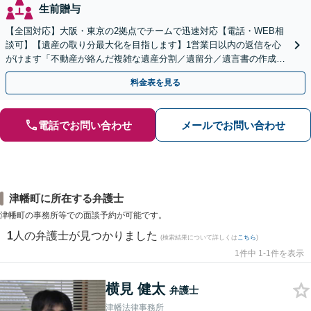
生前贈与
【全国対応】大阪・東京の2拠点でチームで迅速対応【電話・WEB相
談可】【遺産の取り分最大化を目指します】1営業日以内の返信を心
がけます「不動産が絡んだ複雑な遺産分割／遺留分／遺言書の作成・
執行／事業承継など、お任せください」【休日相談あり】
料金表を見る
電話でお問い合わせ
メールでお問い合わせ
津幡町に所在する弁護士
津幡町の事務所等での面談予約が可能です。
1
人の弁護士が見つかりました
(検索結果について詳しくは
こちら
)
1件中 1-1件を表示
横見 健太
弁護士
津幡法律事務所