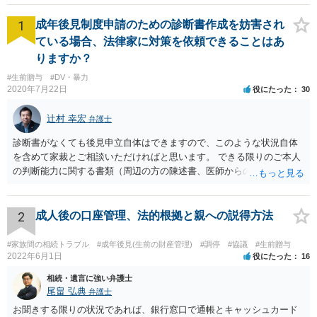
1
成年後見制度申請のための診断書作成を妨害され
ている場合、法律家に対策を依頼できることはあ
りますか？
#生前贈与
#DV・暴力
2020年7月22日
役にたった
30
辻村 幸宏
弁護士
診断書がなくても後見申立自体はできますので、このような状況自体
を含めて家裁とご相談いただければと思います。 できる限りのご本人
の判断能力に関する書類（周辺の方の陳述書、医師からの聴取書等）
を整え、家裁の鑑定を経る前提で鑑定費用の予納金を用意し、申立て
をしていただければそこから先は進むのではないかと存じます。 ま
た、Aさんの意向を酌みすぎるあまりに後見申立ができない状況にして
2
成人後の口座管理、法的根拠と親への説得方法
いる施設の問題もありますので、当該地域の地域包括支援センターに
ご相談されるのもひとつの方法です。
#家族間の相続トラブル
#成年後見(生前の財産管理)
#調停
#協議
#生前贈与
2022年6月1日
役にたった
16
相続・遺言に強い弁護士
尾畠 弘典
弁護士
お聞きする限りの状況であれば、銀行窓口で通帳とキャッシュカード