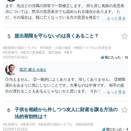
まず、先ほどの当職の回答で一部修正します。 持ち戻し免除の意思表
示については、黙示の意思表示でも認められる場合があります。 た
だ、その場合は、既に亡くなっている方の意思を推定することになり
ますので、なかなか立証のハードルは高いと思われます。それゆえ、
持ち戻し免除の意思表示は書面で明確にしておいていただくべきとい
う結論は変わりません。 誤解を与えるような回答でした。失礼しまし
5
提出期限を守らないのは良くあること？
た。 文言については、「〇〇に対する生前贈与による特別受益の持ち
戻しをすべて免除する」というのがオーソドックスなものですが、ご
#家族間の相続トラブル
#不動産・土地の相続
#相続トラブルの代理交渉
心配ならば、弁護士のところに行って、特別受益となりそうな贈与に
#生前贈与
#遺言の真偽鑑定・遺言無効
#遺言
2025年3月26日
役にたった
11
ついて説明した上で、適切な文言についてご相談してみてはいかがで
しょうか。
鬼沢 健士
弁護士
①与えません。 ②一般的によくあります。珍しくありません。 ③期限
遅れをあまりに気にしないことです。大事なのは中身です。 相手の提
出が遅れることもあるんじゃないかと思います。 それでもあなた有利
にはなりません。
6
子供を相続から外しつつ友人に財産を譲る方法の
法的有効性は？
#生前贈与
#遺産分割
#家族間の相続トラブル
#相続税対策
2026年1月19日
役にたった
4