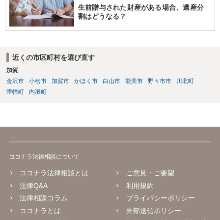
生前贈与された財産がある場合、遺産分
割はどうなる？
近くの市区町村を選び直す
加賀
金沢市
小松市
加賀市
かほく市
白山市
能美市
野々市市
川北町
津幡町
内灘町
ココナラ法律相談について
ココナラ法律相談とは
ご意見・ご要望
法律Q&A
利用規約
法律相談コラム
プライバシーポリシー
ココナラとは
外部送信ポリシー