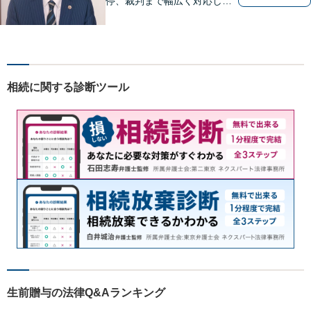
停、裁判まで幅広く対応し、
豊富な実績を活かして最適な
解決策をご提案いたします」
「交通事故：24時間受付可／
弁護士が介入することで賠償
金の大幅な増額が実現できる
相続に関する診断ツール
ケースあり」【休日・夜間相
談可】
生前贈与の法律Q&Aランキング