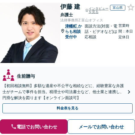
伊藤 建
富山県
インタビュー
を見る
弁護士
法律事務所Z 富山オフィス
営業時
津幡町
か
面談方法(対面・電
らも相談
話・ビデオなど)は
間：本日
受付中
応相談
定休日
生前贈与
【初回相談無料】多額な遺産や不公平な相続などに、経験豊富な弁護
士がチームで事件を担当。税理士や司法書士など、他士業と連携し、
円滑な解決を図ります【オンライン面談可】
料金表を見る
電話でお問い合わせ
メールでお問い合わせ