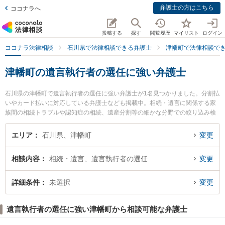
弁護士の方はこちら
ココナラへ
投稿する
探す
閲覧履歴
マイリスト
ログイン
ココナラ法律相談
石川県で法律相談できる弁護士
津幡町で法律相談で
津幡町の遺言執行者の選任に強い弁護士
石川県の津幡町で遺言執行者の選任に強い弁護士が1名見つかりました。分割払
いやカード払いに対応している弁護士なども掲載中。相続・遺言に関係する家
族間の相続トラブルや認知症の相続、遺産分割等の細かな分野での絞り込み検
索もでき便利です。特に津幡法律事務所の横見 健太弁護士のプロフィール情報
や弁護士費用、強みなどが注目されています。『津幡町で土日や夜間に発生し
エリア
石川県、津幡町
変更
た遺言執行者の選任のトラブルを今すぐに弁護士に相談したい』『遺言執行者
の選任のトラブル解決の実績豊富な近くの弁護士を検索したい』『初回相談無
相談内容
相続・遺言、遺言執行者の選任
変更
料で遺言執行者の選任を法律相談できる津幡町内の弁護士に相談予約したい』
などでお困りの相談者さんにおすすめです。
詳細条件
未選択
変更
遺言執行者の選任に強い津幡町から相談可能な弁護士