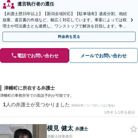
遺言執行者の選任
【弁護士歴15年以上】【新潟全域対応】【駐車場有】遺産分割、相続
放棄、遺言書の作成など、幅広く対応しています。事案によっては税
理士や司法書士とも連携し、ワンストップで解決を目指します。争い
を防ぐためにもぜひご相談ください。【分割払い可】
料金表を見る
電話でお問い合わせ
メールでお問い合わせ
津幡町に所在する弁護士
津幡町の事務所等での面談予約が可能です。
1
人の弁護士が見つかりました
(検索結果について詳しくは
こちら
)
1件中 1-1件を表示
横見 健太
弁護士
津幡法律事務所