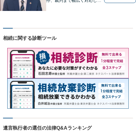
停、裁判まで幅広く対応し、
豊富な実績を活かして最適な
解決策をご提案いたします」
「交通事故：24時間受付可／
弁護士が介入することで賠償
金の大幅な増額が実現できる
相続に関する診断ツール
ケースあり」【休日・夜間相
談可】
遺言執行者の選任の法律Q&Aランキング