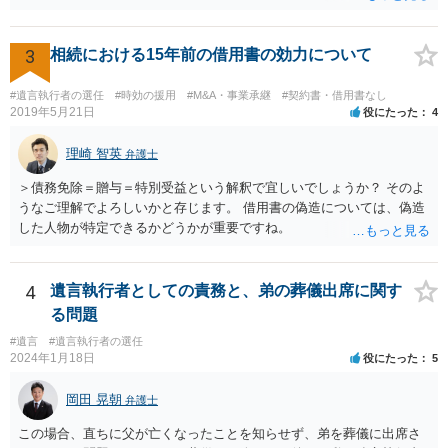
3
相続における15年前の借用書の効力について
#遺言執行者の選任
#時効の援用
#M&A・事業承継
#契約書・借用書なし
2019年5月21日
役にたった
4
理崎 智英
弁護士
＞債務免除＝贈与＝特別受益という解釈で宜しいでしょうか？ そのよ
うなご理解でよろしいかと存じます。 借用書の偽造については、偽造
した人物が特定できるかどうかが重要ですね。
4
遺言執行者としての責務と、弟の葬儀出席に関す
る問題
#遺言
#遺言執行者の選任
2024年1月18日
役にたった
5
岡田 晃朝
弁護士
この場合、直ちに父が亡くなったことを知らせず、弟を葬儀に出席さ