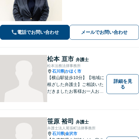
事事件など、依頼者さまのお困りごと
に、親身になって解決してまいりま
す。【法テラス利用可】【専用駐車場
あり】
電話でお問い合わせ
メールでお問い合わせ
松本 亘市
弁護士
松本法務法律事務所
石川県
かほく市
|
【横山駅徒歩10分】【地域に
詳細を見
根ざした弁護士】ご相談いた
る
だきましたお客様お一人お一
人の幸せの為に力を尽くしま
す。交通事故／借金問題／離
婚問題／相続問題／刑事事件
など、幅広く対応可能。【夜
笹原 裕司
弁護士
間／休日対応可能】どうぞお
弁護士法人尾張町法律事務所
気軽にご相談ください。
石川県
金沢市
|