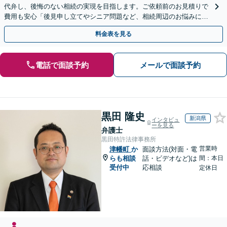
代弁し、後悔のない相続の実現を目指します。ご依頼前のお見積りで
費用も安心「後見申し立てやシニア問題など、相続周辺のお悩みにも
対処可能」【WEB面談対応】
料金表を見る
電話で面談予約
メールで面談予約
黒田 隆史
新潟県
インタビュ
ーを見る
弁護士
黒田特許法律事務所
営業時
津幡町
か
面談方法(対面・電
らも相談
話・ビデオなど)は
間：本日
受付中
応相談
定休日