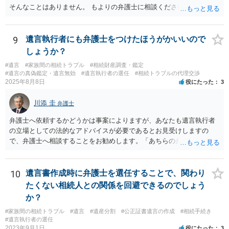
そんなことはありません。 もよりの弁護士に相談ください。
9
遺言執行者にも弁護士をつけたほうがかいいので
しょうか？
#遺言
#家族間の相続トラブル
#相続財産調査・鑑定
#遺言の真偽鑑定・遺言無効
#遺言執行者の選任
#相続トラブルの代理交渉
2025年8月8日
役にたった
3
川添 圭
弁護士
弁護士へ依頼するかどうかは事案によりますが、あなたも遺言執行者
の立場としての法的なアドバイスが必要であるとお見受けしますの
で、弁護士へ相談することをお勧めします。「あちらの弁護士」（元
嫁と娘の弁護士のことでしょうか）へ聴いても、自分に有利な主張や
誘導しかしてこないと思います。
10
遺言書作成時に弁護士を選任することで、関わり
たくない相続人との関係を回避できるのでしょう
か？
#家族間の相続トラブル
#遺言
#遺産分割
#公正証書遺言の作成
#相続手続き
#遺言執行者の選任
2023年9月1日
役にたった
3