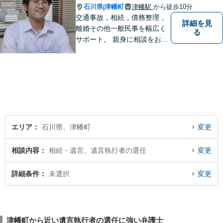
石川県
津幡町
津幡駅
から徒歩10分
|
交通事故，相続，債務整理，
詳細を見
離婚その他一般民事を幅広く
る
サポート。 親身に相談をお聞
きします。
エリア
石川県、津幡町
変更
相談内容
相続・遺言、遺言執行者の選任
変更
詳細条件
未選択
変更
津幡町から近い遺言執行者の選任に強い弁護士