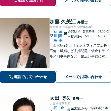
電話で面談予約
メールでお問い合わせ
加藤 久美江
弁護士
大本総合法律事務所 金沢事務所
石
金
金沢駅
か
営業時間：09:00~2
川
沢
|
3:59（土日祝日）
ら徒歩2分
県
市
【金沢駅2分】【金沢オフィス支店長】
不倫・離婚など夫婦問題／借金トラブ
ル／刑事事件など、幅広い事案に対応
しております。話しやすく親身な対応
が持ち味です。明るい雰囲気の事務所
ですので、リラックスしてお話しいた
電話でお問い合わせ
メールでお問い合わせ
だけると思います。法テラスOK
太田 博久
弁護士
太田法律事務所
石
金
金沢駅
から
営業時間：本