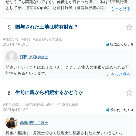
せなくても問題ないですか。葬儀をが終わった後に、私は遺言執行者
として弟に遺言書の内容、財産目録等（遺言執行者の職務）を知らせ
ればよいですか。 葬儀は喪主が主催する行事ですから、誰を参加させ
るかは喪主の自由です。 呼ばなくてもかまいません。 そもそも、そう
いう法律関係にありません。 遺言の内容と遺産の総額の通知、公正証
5
贈与された土地は特有財産？
書でない場合は遺言の検認については、執行者に通知義務があるの
で、対応しましょう。 そのあとは遺留分の請求などがあればそれへの
#財産分与
#審判
#遺言執行者の選任
対応となるでしょう。
2021年7月19日
役にたった
5
澤田 奈穗
弁護士
間違いということはありません。 ただ、ご主人の主張が認められる可
能性があるといえます。
6
生前に親から相続するかどうか
#固定資産税
#遺言執行者の選任
#口座凍結解除
2021年4月12日
役にたった
3
高島 秀行
弁護士
税金の相談は、弁護士でなく税理士に相談された方がよいと思いま