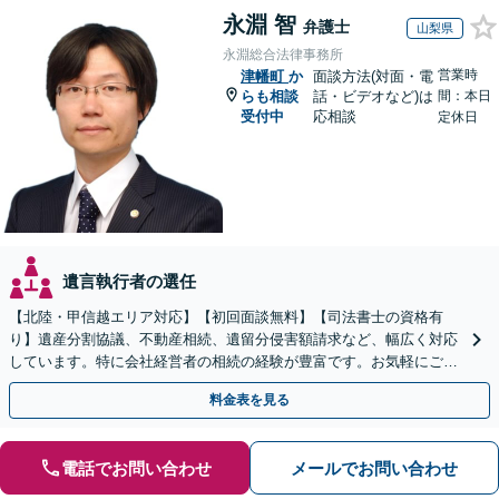
永淵 智
弁護士
山梨県
永淵総合法律事務所
営業時
津幡町
か
面談方法(対面・電
らも相談
話・ビデオなど)は
間：本日
受付中
応相談
定休日
遺言執行者の選任
【北陸・甲信越エリア対応】【初回面談無料】【司法書士の資格有
り】遺産分割協議、不動産相続、遺留分侵害額請求など、幅広く対応
しています。特に会社経営者の相続の経験が豊富です。お気軽にご相
談ください。【休日・夜間面談可】【オンライン面談可】
料金表を見る
電話でお問い合わせ
メールでお問い合わせ