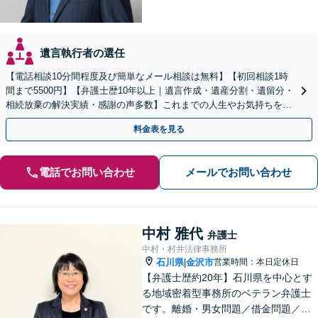
遺言執行者の選任
【電話相談10分間程度及び簡単なメール相談は無料】【初回相談1時
間まで5500円】【弁護士歴10年以上｜遺言作成・遺産分割・遺留分・
相続放棄の解決実績・感謝の声多数】これまでの人生やお気持ちを汲
み取り、想いに寄り添った解決方法を提案します。
料金表を見る
電話でお問い合わせ
メールでお問い合わせ
中村 雅代
弁護士
中村・村井法律事務所
石川県
金沢市
営業時間：本日定休日
|
【弁護士歴約20年】石川県を中心とす
る地域密着型事務所のベテラン弁護士
です。離婚・男女問題／借金問題／刑