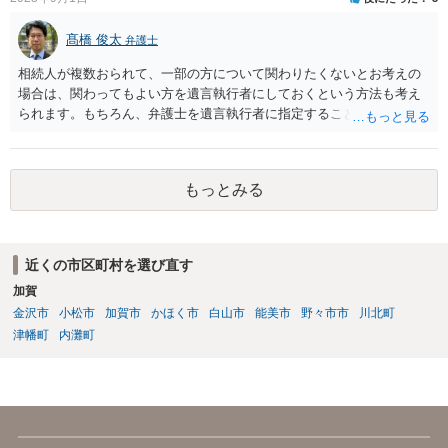
髙橋 俊太
弁護士
相続人が複数おられて、一部の方について関わりたくないとお考えの
場合は、関わってもよい方を遺言執行者にしておくという方法も考え
られます。もちろん、弁護士を遺言執行者に指定することもできます
が、（関わってもよい）相続人を遺言執行者に指定しておいて、その
方に再委任の権限を付与しておくという方法もあります。 一度、弁護
士に直接ご相談されることをお勧めいたします。
もっとみる
近くの市区町村を選び直す
加賀
金沢市
小松市
加賀市
かほく市
白山市
能美市
野々市市
川北町
津幡町
内灘町