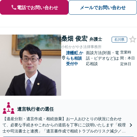
電話でお問い合わせ
メールでお問い合わせ
桑畑 俊宏
弁護士
石川県
小松かがやき法律事務所
営業時
津幡町
か
面談方法(対面・電
らも相談
話・ビデオなど)は
間：本日
受付中
応相談
定休日
遺言執行者の選任
【遺産分割・遺言作成・相続放棄】お一人おひとりの状況に合わせ
て、必要な手続きやこれからの道筋を丁寧にご説明いたします「税理
士や司法書士と連携」「遺言書作成で相続トラブルのリスク減少／形