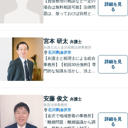
【負債整理の相談など一定の
詳細を見
場合は無料相談可能】法律問
る
題は、放っておけば自然と解
消される、解決されるもので
はありません。 適切な対処を
行うことが、解決への近道と
なります。 お気軽にご相談く
宮本 研太
弁護士
ださい。
弁護士法人金沢税務法律事務所
石川県
金沢市
|
【弁護士と税理士による総合
詳細を見
事務所】【初回30分無料】専
る
門的な知識を活かし、頂上＝
「目標とすべき適切な解決」
までしっかりガイド、サポー
トします。 事務所ホームペー
ジあります。
安藤 俊文
弁護士
敦賀法律事務所
石川県
金沢市
|
【金沢で地域密着の事務所】
詳細を見
「離婚問題：離婚協議から調
る