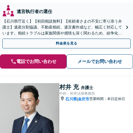
遺言執行者の選任
【石川県庁近く】【初回相談無料】【依頼者さまの不安に寄り添う弁
護士】遺産分割協議、不動産相続、遺言書作成など、幅広く対応して
います。相続トラブルは家族関係や感情も深く関わるため、紛争化し
やすい傾向にあります。お早めにご相談ください。
料金表を見る
電話でお問い合わせ
メールでお問い合わせ
村井 充
弁護士
中村・村井法律事務所
石川県
金沢市
営業時間：本日定休日
|