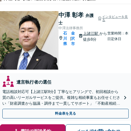
中澤 彰孝
弁護
インタビューを見
る
士
中澤法律事務所
石
金
上諸江駅
から
営業時間：本
川
沢
|
日定休日
徒歩8分
県
市
遺言執行者の選任
電話相談対応可【上諸江駅8分】丁寧なヒアリングで、初回相談から
質の高いリーガルサービスをご提供。複雑な相続事案もお任せくださ
い「財産調査から協議・調停まで一貫してサポート」「不動産相続は
他士業と連携して対応」【完全個室】【休日・夜間相談可】
料金表を見る