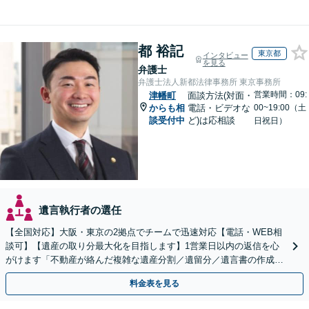
都 裕記
東京都
インタビュー
を見る
弁護士
弁護士法人新都法律事務所 東京事務所
営業時間：09:
津幡町
面談方法(対面・
からも相
電話・ビデオな
00~19:00（土
談受付中
ど)は応相談
日祝日）
遺言執行者の選任
【全国対応】大阪・東京の2拠点でチームで迅速対応【電話・WEB相
談可】【遺産の取り分最大化を目指します】1営業日以内の返信を心
がけます「不動産が絡んだ複雑な遺産分割／遺留分／遺言書の作成・
執行／事業承継など、お任せください」【休日相談あり】
料金表を見る