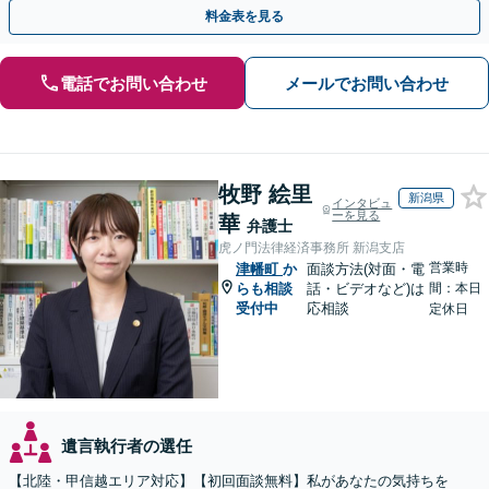
式や内容について丁寧にアドバイス」
料金表を見る
電話でお問い合わせ
メールでお問い合わせ
牧野 絵里
新潟県
インタビュ
ーを見る
華
弁護士
虎ノ門法律経済事務所 新潟支店
営業時
津幡町
か
面談方法(対面・電
らも相談
話・ビデオなど)は
間：本日
受付中
応相談
定休日
遺言執行者の選任
【北陸・甲信越エリア対応】【初回面談無料】私があなたの気持ちを