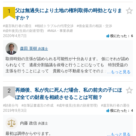
1
父は無過失により土地の権利取得の時効となりま
すか？
#遺言執行者の選任
#相続トラブルの代理交渉
#借金返済の相談・交渉
#成年後見(生前の財産管理)
#M&A・事業承継
2020年4月7日
役にたった
6
森田 英樹
弁護士
取得時効の主張が認められる可能性が十分あります。 仮にそれが認め
られなくて 遺産分割協議を叔母と行うことになっても 特別受益の
主張を行うことによって 貴殿らが不動産を全てそのまま取得できる
ことが可能でしょう。
2
再婚後、私が先に死んだ場合、私の前夫の子にほ
ぼ全ての財産を相続させることは可能？
#財産分与
#自筆証書遺言の作成
#成年後見(生前の財産管理)
#遺言執行者の選任
2019年9月3日
役にたった
4
内藤 政信
弁護士
最初は調停からやります。