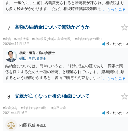
す。 一般的に、生前に名義変更されると贈与税が課され、相続税より
も多く税金がかかります。 ただ、相続時精算課税制度を取れば、実質
的に相続税と同等の税金で済む可能性があります。 実際に税理士にど
ういう場合にどれくらい税金がかかるか計算してもらって どういう方
針を取るか決められたらよいと思います。
7
高額の結納金について無効かどうか
#遺言
#相続放棄
#成年後見(生前の財産管理)
#遺言執行者の選任
2020年11月12日
役にたった
3
相続・遺言に強い弁護士
磯田 直也
弁護士
結納金については、簡単にいうと、「婚約成立の証であり、両家の関
係を良くするための一種の贈与」と理解されています。 贈与契約に類
するという理解からすると、書面で贈与の約束をしないと相手方は支
払いを請求できません。 反面、実際に支払ったあとから返金を求める
ことは困難です。 くれぐれも今後お気をつけください。 弁護士に対応
を依頼されるのも悪くはありませんが、感情的な理由が強いと思いま
8
父親が亡くなった後の相続について
すので法的観点から説得を試みても解決は難しいように思います。
#財産分与
#遺言執行者の選任
#自己破産
2021年4月16日
役にたった
2
内藤 政信
弁護士