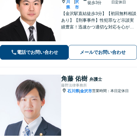
川
沢
|
日定休日
徒歩3分
県
市
【金沢駅直結徒歩3分】【初回無料相談
あり】【刑事事件】性犯罪など示談実
績豊富！迅速かつ適切な対応を心がけ
ています【離婚・男女問題】感情的に
なりがちな場面でも冷静かつ戦略的な
対応で、適切な解決へと導きます。
電話でお問い合わせ
メールでお問い合わせ
角藤 佑樹
弁護士
藤野法律事務所
石川県
金沢市
営業時間：本日定休日
|