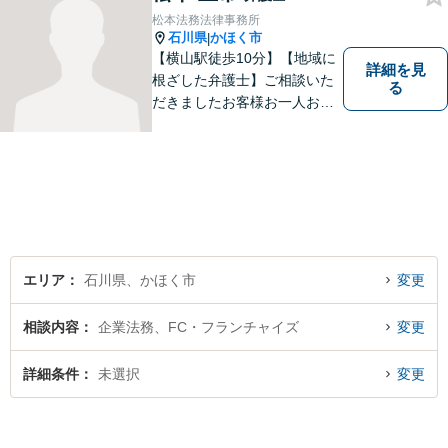
松本法務法律事務所
石川県
かほく市
|
【横山駅徒歩10分】【地域に
詳細を見
根ざした弁護士】ご相談いた
る
だきましたお客様お一人お一
人の幸せの為に力を尽くしま
す。交通事故／借金問題／離
婚問題／相続問題／刑事事件
など、幅広く対応可能。【夜
間／休日対応可能】どうぞお
気軽にご相談ください。
エリア
石川県、かほく市
変更
相談内容
企業法務、FC・フランチャイズ
変更
詳細条件
未選択
変更