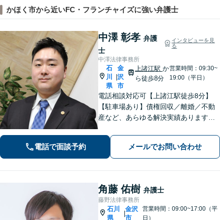
かほく市から近いFC・フランチャイズに強い弁護士
中澤 彰孝
弁護
インタビューを見
る
士
中澤法律事務所
石
金
上諸江駅
か
営業時間：09:30~
川
沢
|
19:00（平日）
ら徒歩8分
県
市
電話相談対応可【上諸江駅徒歩8分】
【駐車場あり】債権回収／離婚／不動
産など、あらゆる解決実績あります！
皆さまの状況に合った解決方法をご提
案します。個人事務所で手厚い対応◎
電話で面談予約
メールでお問い合わせ
【完全個室】お困りの際はお早めにご
相談ください！
角藤 佑樹
弁護士
藤野法律事務所
石川
金沢
営業時間：09:00~17:00（平
|
県
市
日）