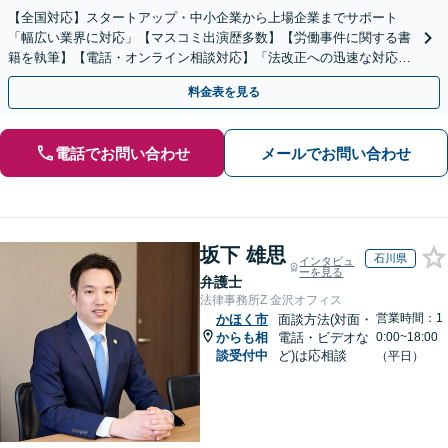
【全国対応】スタートアップ・中小企業から上場企業までサポート
「幅広い業界に対応」【マスコミ出演歴多数】【労働事件に関する書
籍を執筆】【電話・オンライン相談対応】「法改正への迅速な対応」
「労務環境の整備でトラブルを未然に防ぐ」
料金表を見る
電話でお問い合わせ
メールでお問い合わせ
坂下 雄思
石川県
インタビュ
ーを見る
弁護士
法律事務所Z 金沢オフィス
営業時間：1
かほく市
面談方法(対面・
からも相
電話・ビデオな
0:00~18:00
談受付中
ど)は応相談
（平日）