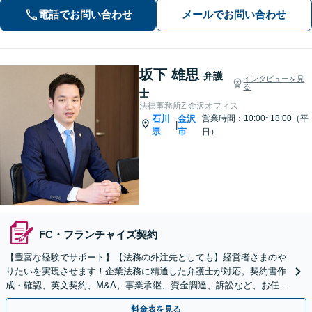
対応で、適切な解決へと導きます。
電話でお問い合わせ
メールでお問い合わせ
坂下 雄思
弁護
インタビューを見
る
士
法律事務所Z 金沢オフィス
石川
金沢
営業時間：10:00~18:00（平
|
県
市
日）
FC・フランチャイズ契約
【豊富な経験でサポート】【法務の外注先としても】経営者さまのや
りたいを実現させます！企業法務に精通した弁護士が対応。契約書作
成・確認、英文契約、M&A、事業承継、資金調達、訴訟など、お任せ
ください【複数の顧問契約プランあり】【英語対応】
料金表を見る