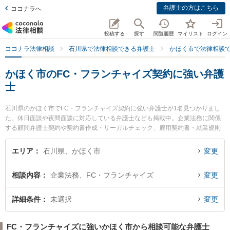
弁護士の方はこちら
ココナラへ
投稿する
探す
閲覧履歴
マイリスト
ログイン
ココナラ法律相談
石川県で法律相談できる弁護士
かほく市で法律相談
かほく市のFC・フランチャイズ契約に強い弁護
士
石川県のかほく市でFC・フランチャイズ契約に強い弁護士が1名見つかりまし
た。休日面談や夜間面談に対応している弁護士なども掲載中。企業法務に関係
する顧問弁護士契約や契約書作成・リーガルチェック、雇用契約書・就業規則
作成等の細かな分野での絞り込み検索もでき便利です。特に松本法務法律事務
所の松本 亘市弁護士のプロフィール情報や弁護士費用、強みなどが注目されて
エリア
石川県、かほく市
変更
います。『かほく市で土日や夜間に発生したFC・フランチャイズ契約のトラブ
ルを今すぐに弁護士に相談したい』『FC・フランチャイズ契約のトラブル解決
相談内容
企業法務、FC・フランチャイズ
変更
の実績豊富な近くの弁護士を検索したい』『初回相談無料でFC・フランチャイ
ズ契約を法律相談できるかほく市内の弁護士に相談予約したい』などでお困り
の相談者さんにおすすめです。
詳細条件
未選択
変更
FC・フランチャイズに強いかほく市から相談可能な弁護士