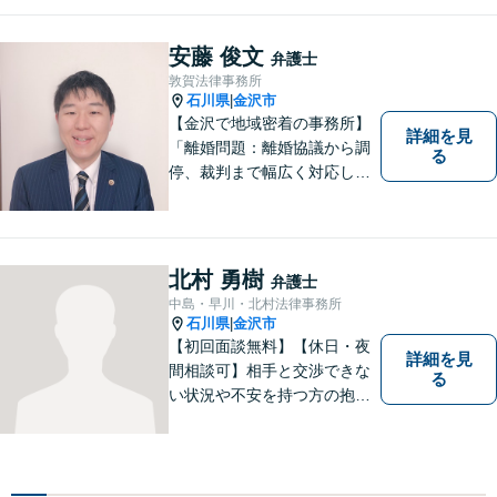
行うことが、解決への近道と
なります。 お気軽にご相談く
安藤 俊文
弁護士
ださい。
敦賀法律事務所
石川県
金沢市
|
【金沢で地域密着の事務所】
詳細を見
「離婚問題：離婚協議から調
る
停、裁判まで幅広く対応し、
豊富な実績を活かして最適な
解決策をご提案いたします」
「交通事故：24時間受付可／
弁護士が介入することで賠償
北村 勇樹
弁護士
金の大幅な増額が実現できる
中島・早川・北村法律事務所
ケースあり」【休日・夜間相
石川県
金沢市
|
談可】
【初回面談無料】【休日・夜
詳細を見
間相談可】相手と交渉できな
る
い状況や不安を持つ方の抱え
る問題を解決するため、法律
を活かし、依頼者様を守りま
す。悩んでいる人は、一度弁
護士に話を聞いてもらうこと