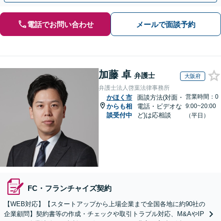
電話でお問い合わせ
メールで面談予約
加藤 卓
弁護士
大阪府
弁護士法人啓葉法律事務所
営業時間：0
かほく市
面談方法(対面・
からも相
電話・ビデオな
9:00~20:00
談受付中
ど)は応相談
（平日）
FC・フランチャイズ契約
【WEB対応】【スタートアップから上場企業まで全国各地に約90社の
企業顧問】契約書等の作成・チェックや取引トラブル対応、M&AやIP