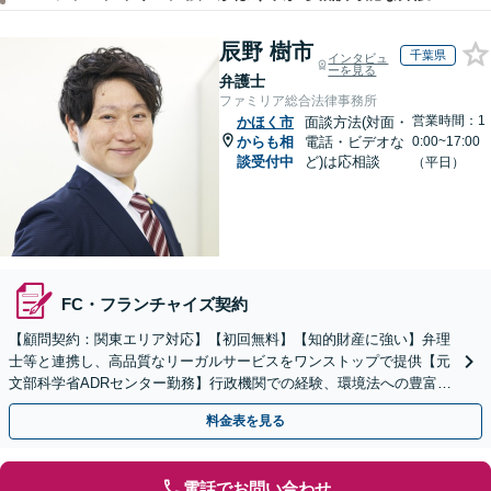
辰野 樹市
千葉県
インタビュ
ーを見る
弁護士
ファミリア総合法律事務所
営業時間：1
かほく市
面談方法(対面・
からも相
電話・ビデオな
0:00~17:00
談受付中
ど)は応相談
（平日）
FC・フランチャイズ契約
【顧問契約：関東エリア対応】【初回無料】【知的財産に強い】弁理
士等と連携し、高品質なリーガルサービスをワンストップで提供【元
文部科学省ADRセンター勤務】行政機関での経験、環境法への豊富な
知識を活かし、事業者さまの抱える問題を解決へ導きます
料金表を見る
電話でお問い合わせ