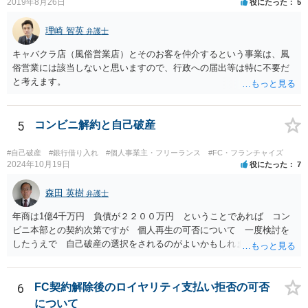
2019年8月26日
役にたった
5
理崎 智英
弁護士
キャバクラ店（風俗営業店）とそのお客を仲介するという事業は、風
俗営業には該当しないと思いますので、行政への届出等は特に不要だ
と考えます。
5
コンビニ解約と自己破産
#自己破産
#銀行借り入れ
#個人事業主・フリーランス
#FC・フランチャイズ
2024年10月19日
役にたった
7
森田 英樹
弁護士
年商は1億4千万円 負債が２２００万円 ということであれば コン
ビニ本部との契約次第ですが 個人再生の可否について 一度検討を
したうえで 自己破産の選択をされるのがよいかもしれません。 ネッ
トで 直接勧誘することは できません。 貴殿から ご連絡があれ
ば 対応が可能な案件だと存じます。 早急に 弁護士に相談されるの
が良いケースです。
6
FC契約解除後のロイヤリティ支払い拒否の可否
について