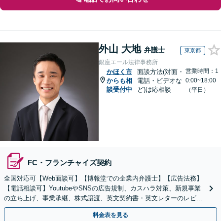
外山 大地
弁護士
東京都
銀座エール法律事務所
営業時間：1
かほく市
面談方法(対面・
からも相
電話・ビデオな
0:00~18:00
談受付中
ど)は応相談
（平日）
FC・フランチャイズ契約
全国対応可【Web面談可】【博報堂での企業内弁護士】【広告法務】
【電話相談可】YoutubeやSNSの広告規制、カスハラ対策、新規事業
の立ち上げ、事業承継、株式譲渡、英文契約書・英文レターのレビュ
ー・ドラフトなどに対応。
料金表を見る