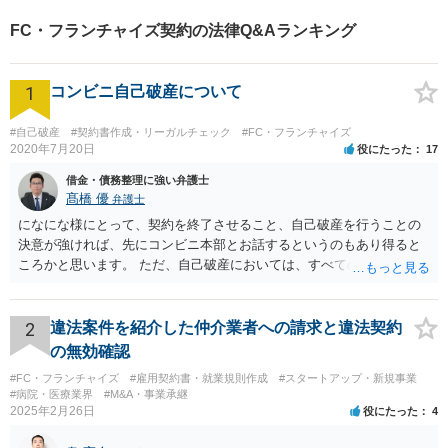
でトラブル解決のきっかけを
FC・フランチャイズ契約の法律Q&Aランキング
つかむことができるかもしれ
ません。
1
コンビニ自己破産について
#自己破産
#契約書作成・リーガルチェック
#FC・フランチャイズ
2020年7月20日
役にたった
17
借金・債務整理に強い弁護士
髙橋 優
弁護士
になにな様にとって、契約を終了させること、自己破産を行うことの
決意が強ければ、先にコンビニ本部とお話するというのもあり得ると
ころかと思います。 ただ、自己破産においては、すべての債権者を公
平に扱う必要がある為保証人がついている借入についても別異に取り
扱うことが出来ないという点や財産の移転内容や時期によっては取り
戻す必要が出てくる等一定のリスクもございますので、もし契約を継
2
違法案件を紹介した仲介業者への請求と違法契約
続するという選択肢がおありであれば、先に自己破産の相談というの
の無効確認
が適切かと思われます。 契約解約のご意思が固いところであれば、リ
#FC・フランチャイズ
#雇用契約書・就業規則作成
#スタートアップ・新規事業
スクを踏まえて進むしかないかと思いますので、本部との話が先であ
#病院・医療業界
#M&A・事業承継
っても問題ないかと思います。
2025年2月26日
役にたった
4