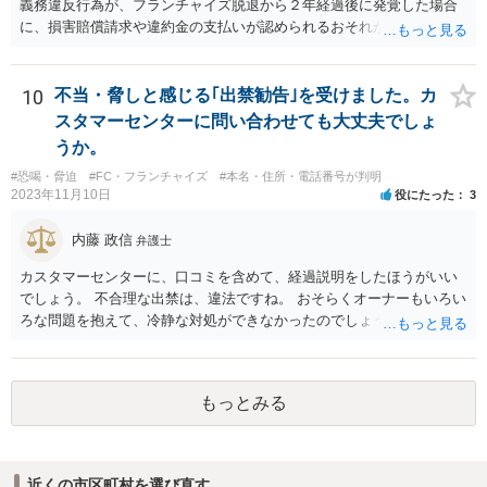
義務違反行為が、フランチャイズ脱退から２年経過後に発覚した場合
に、損害賠償請求や違約金の支払いが認められるおそれがあると考え
られます。
10
不当・脅しと感じる｢出禁勧告｣を受けました。カ
スタマーセンターに問い合わせても大丈夫でしょ
うか。
#恐喝・脅迫
#FC・フランチャイズ
#本名・住所・電話番号が判明
2023年11月10日
役にたった
3
内藤 政信
弁護士
カスタマーセンターに、口コミを含めて、経過説明をしたほうがいい
でしょう。 不合理な出禁は、違法ですね。 おそらくオーナーもいろい
ろな問題を抱えて、冷静な対処ができなかったのでしょう。
もっとみる
近くの市区町村を選び直す