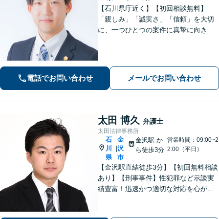
【石川県庁近く】【初回相談無料】
「親しみ」「誠実さ」「信頼」を大切
に、一つひとつの案件に真摯に向き合
っています。依頼者さまが抱える不安
に寄り添い、丁寧にお話を伺います。
解決の見通しや弁護士費用もわかりや
すく説明しますので、安心してご相談
電話でお問い合わせ
メールでお問い合わせ
ください。
太田 博久
弁護士
太田法律事務所
石
金
金沢駅
か
営業時間：09:00~2
川
沢
|
2:00（平日）
ら徒歩3分
県
市
【金沢駅直結徒歩3分】【初回無料相談
あり】【刑事事件】性犯罪など示談実
績豊富！迅速かつ適切な対応を心がけ
ています【離婚・男女問題】感情的に
なりがちな場面でも冷静かつ戦略的な