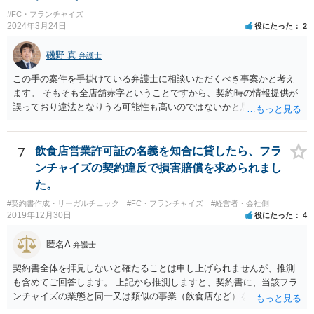
#FC・フランチャイズ
2024年3月24日
役にたった
2
磯野 真
弁護士
この手の案件を手掛けている弁護士に相談いただくべき事案かと考え
ます。 そもそも全店舗赤字ということですから、契約時の情報提供が
誤っており違法となりうる可能性も高いのではないかと思われます。
解除後の期間分のロイヤリティの請求を退け、場合によっては、こち
らから本部に対して請求をしていくことも検討すべきかと考えます。
7
飲食店営業許可証の名義を知合に貸したら、フラ
ンチャイズの契約違反で損害賠償を求められまし
た。
#契約書作成・リーガルチェック
#FC・フランチャイズ
#経営者・会社側
2019年12月30日
役にたった
4
匿名A
弁護士
契約書全体を拝見しないと確たることは申し上げられませんが、推測
も含めてご回答します。 上記から推測しますと、契約書に、当該フラ
ンチャイズの業態と同一又は類似の事業（飲食店など）を行ってはな
らない、という条項があるということでしょうか。そのような場合、