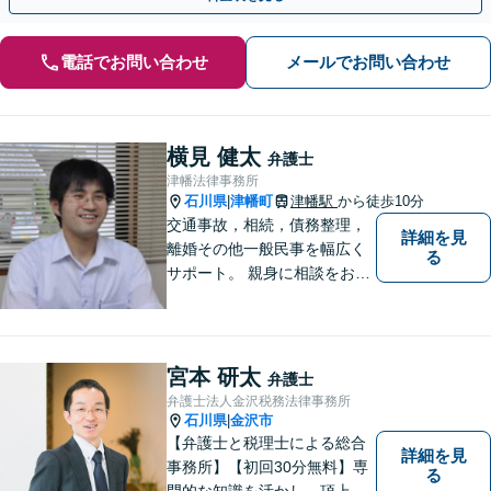
電話でお問い合わせ
メールでお問い合わせ
横見 健太
弁護士
津幡法律事務所
石川県
津幡町
津幡駅
から徒歩10分
|
交通事故，相続，債務整理，
詳細を見
離婚その他一般民事を幅広く
る
サポート。 親身に相談をお聞
きします。
宮本 研太
弁護士
弁護士法人金沢税務法律事務所
石川県
金沢市
|
【弁護士と税理士による総合
詳細を見
事務所】【初回30分無料】専
る
門的な知識を活かし、頂上＝