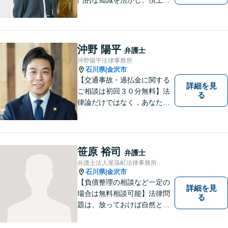
「目標とすべき適切な解決」
までしっかりガイド、サポー
トします。 事務所ホームペー
ジあります。
沖野 陽平
弁護士
沖野陽平法律事務所
石川県
金沢市
|
【交通事故・過払金に関する
詳細を見
ご相談は初回３０分無料】法
る
律論だけではなく，あなたの
お気持ちを踏まえて最善の解
決へ導きます
笹原 裕司
弁護士
弁護士法人尾張町法律事務所
石川県
金沢市
|
【負債整理の相談など一定の
詳細を見
場合は無料相談可能】法律問
る
題は、放っておけば自然と解
消される、解決されるもので
はありません。 適切な対処を