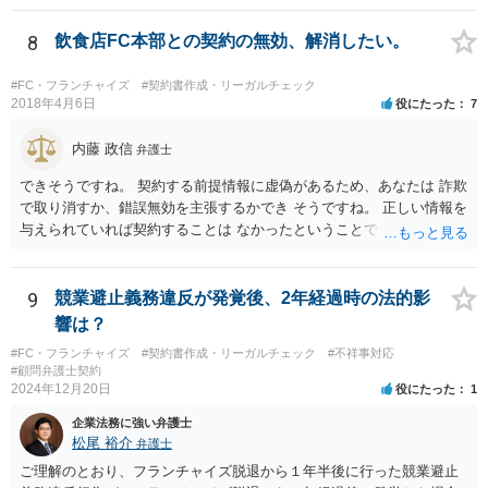
その条項には、単に行ってはならない、とだけ書いてある場合もあれ
ば、「自ら又は他人と共同で」行ってはならない、「他人に行わせる
8
飲食店FC本部との契約の無効、解消したい。
ことも同様」といった書き方がされている場合もあります。 上記のと
おり店の名義人になっているとすれば、知人と共同で、あるいは知人
#FC・フランチャイズ
#契約書作成・リーガルチェック
に行わせて、同一・類似の事業を行っている場合として、契約上の義
2018年4月6日
役にたった
7
務に違反していると解釈されるおそれはあり得ると思います（その場
合、運営方法や納税負担・収益分配などは、共同経営者内部の取り決
内藤 政信
弁護士
めに過ぎないという理解になります。）。 支払を求められている賠償
できそうですね。 契約する前提情報に虚偽があるため、あなたは 詐欺
金額にもよりますが、支払を拒絶した場合、契約の解除に繋がる可能
で取り消すか、錯誤無効を主張するかでき そうですね。 正しい情報を
性もありますので、支払や本部との交渉で話し合いがつかない場合
与えられていれば契約することは なかったということでしょう。 嘘を
は、契約書持参で弁護士に相談・交渉等の依頼を検討されてもよいと
つかれたということでしょうか。 詐欺の方が立証レベルは高いです
思います。
ね。
9
競業避止義務違反が発覚後、2年経過時の法的影
響は？
#FC・フランチャイズ
#契約書作成・リーガルチェック
#不祥事対応
#顧問弁護士契約
2024年12月20日
役にたった
1
企業法務に強い弁護士
松尾 裕介
弁護士
ご理解のとおり、フランチャイズ脱退から１年半後に行った競業避止