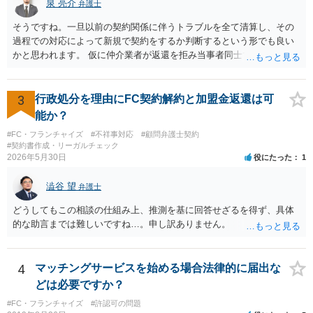
泉 亮介
弁護士
そうですね。一旦以前の契約関係に伴うトラブルを全て清算し、その
過程での対応によって新規で契約をするか判断するという形でも良い
かと思われます。 仮に仲介業者が返還を拒み当事者同士での解決が困
難となった場合は個別に弁護士に相談されると良いでしょう。
3
行政処分を理由にFC契約解約と加盟金返還は可
能か？
#FC・フランチャイズ
#不祥事対応
#顧問弁護士契約
#契約書作成・リーガルチェック
2026年5月30日
役にたった
1
澁谷 望
弁護士
どうしてもこの相談の仕組み上、推測を基に回答せざるを得ず、具体
的な助言までは難しいですね…。申し訳ありません。
4
マッチングサービスを始める場合法律的に届出な
どは必要ですか？
#FC・フランチャイズ
#許認可の問題