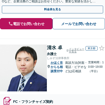
Oなど、企業法務のご相談はお任せください。豊富な実績を活かし的
確に対応を進めてまいります。
料金表を見る
電話でお問い合わせ
メールでお問い合わせ
清水 卓
東京都
インタビュー
を見る
弁護士
しみず法律事務所
営業時間：1
かほく市
面談方法(対面・
からも相
電話・ビデオな
0:00~19:00
談受付中
ど)は応相談
（平日）
FC・フランチャイズ契約