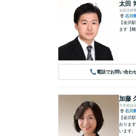
太田 
太田法律
石川
【金沢駅
ます【離
電話でお問い合わ
加藤 
大本総合
石川
【金沢駅
おります
います。