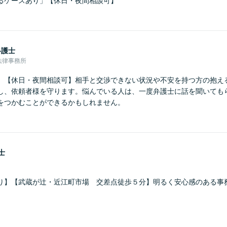
るケースあり」【休日・夜間相談可】
弁護士
法律事務所
】【休日・夜間相談可】相手と交渉できない状況や不安を持つ方の抱え
し、依頼者様を守ります。悩んでいる人は、一度弁護士に話を聞いても
をつかむことができるかもしれません。
士
り】【武蔵が辻・近江町市場 交差点徒歩５分】明るく安心感のある事