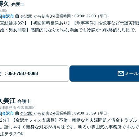
博久
弁護士
事務所
県
金沢市
金沢駅
から徒歩3分
営業時間：09:00~22:00（平日）
|
直結徒歩3分】【初回無料相談あり】【刑事事件】性犯罪など示談実績
婚・男女問題】感情的になりがちな場面でも冷静かつ戦略的な対応で、
せ
メール
久美江
弁護士
法律事務所 金沢事務所
県
金沢市
金沢駅
から徒歩2分
営業時間：09:00~23:59（平日）
|
2分】【金沢オフィス支店長】不倫・離婚など夫婦問題／借金トラブル
。話しやすく親身な対応が持ち味です。明るい雰囲気の事務所ですので
法テラスOK