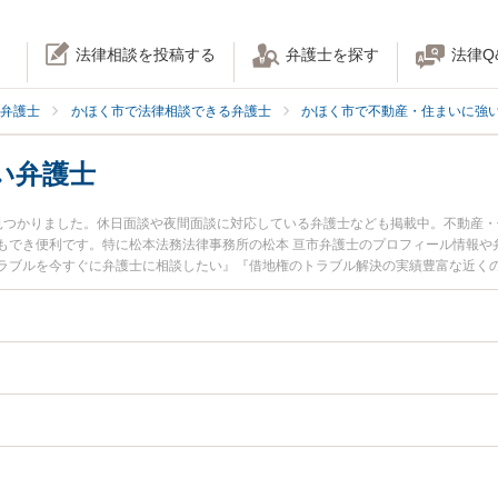
法律相談を投稿する
弁護士を探す
法律Q
弁護士
かほく市で法律相談できる弁護士
かほく市で不動産・住まいに強
い弁護士
見つかりました。休日面談や夜間面談に対応している弁護士なども掲載中。不動産
もでき便利です。特に松本法務法律事務所の松本 亘市弁護士のプロフィール情報や
ラブルを今すぐに弁護士に相談したい』『借地権のトラブル解決の実績豊富な近く
約したい』などでお困りの相談者さんにおすすめです。