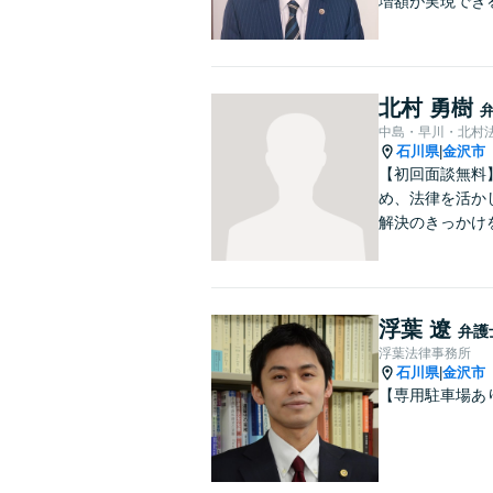
増額が実現でき
北村 勇樹
中島・早川・北村
石川県
金沢市
|
【初回面談無料
め、法律を活か
解決のきっかけ
浮葉 遼
弁護
浮葉法律事務所
石川県
金沢市
|
【専用駐車場あ