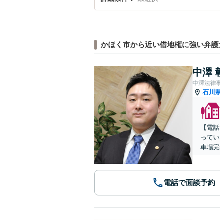
かほく市から近い借地権に強い弁護
中澤 
中澤法律
石川
【電話
ってい
車場完
電話で面談予約