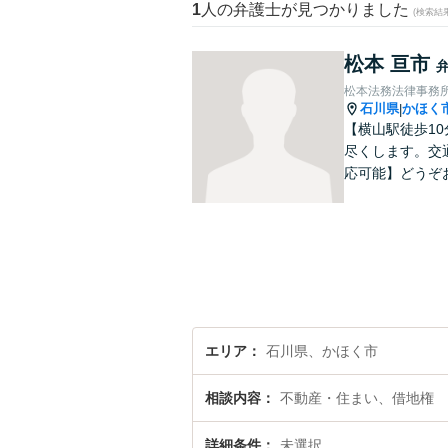
1
人の弁護士が見つかりました
(検索結
松本 亘市
松本法務法律事務
石川県
かほく
|
【横山駅徒歩1
尽くします。交
応可能】どうぞ
エリア
石川県、かほく市
相談内容
不動産・住まい、借地権
詳細条件
未選択