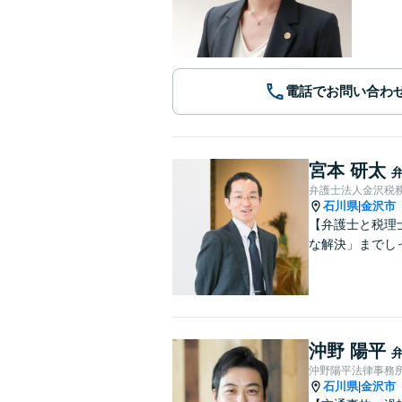
電話でお問い合わ
宮本 研太
弁護士法人金沢税
石川県
金沢市
|
【弁護士と税理
な解決」までし
沖野 陽平
沖野陽平法律事務
石川県
金沢市
|