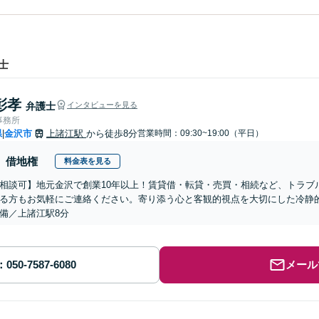
士
彰孝
弁護士
インタビューを見る
事務所
県
金沢市
上諸江駅
から徒歩8分
営業時間：09:30~19:00（平日）
|
借地権
料金表を見る
相談可】地元金沢で創業10年以上！賃貸借・転貸・売買・相続など、トラブ
る方もお気軽にご連絡ください。寄り添う心と客観的視点を大切にした冷静
備／上諸江駅8分
メール