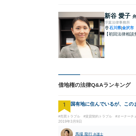
新谷 愛子
浮葉法律事務所
石川県
金沢市
|
【初回法律相談
借地権の法律Q&Aランキング
1
国有地に住んでいるが、この
#売買トラブル
#賃貸契約トラブル
#オーナーチ
2019年3月9日
馬場 龍行
弁護士