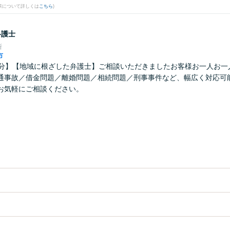
果について詳しくは
こちら
)
弁護士
所
市
0分】【地域に根ざした弁護士】ご相談いただきましたお客様お一人お一
通事故／借金問題／離婚問題／相続問題／刑事事件など、幅広く対応可
お気軽にご相談ください。