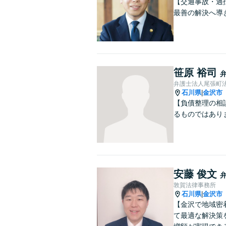
【交通事故・過
最善の解決へ導
笹原 裕司
弁護士法人尾張町
石川県
金沢市
|
【負債整理の相
るものではあり
安藤 俊文
敦賀法律事務所
石川県
金沢市
|
【金沢で地域密
て最適な解決策