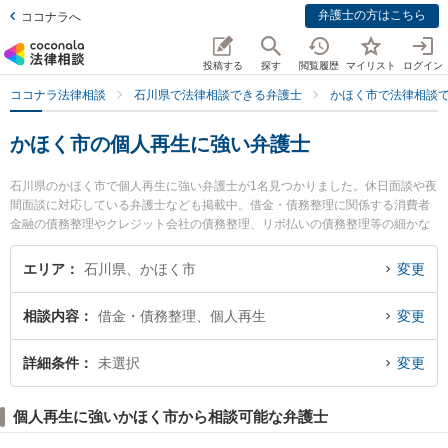
弁護士の方はこちら
ココナラへ
投稿する
探す
閲覧履歴
マイリスト
ログイン
ココナラ法律相談
石川県で法律相談できる弁護士
かほく市で法律相談
かほく市の個人再生に強い弁護士
石川県のかほく市で個人再生に強い弁護士が1名見つかりました。休日面談や夜
間面談に対応している弁護士なども掲載中。借金・債務整理に関係する消費者
金融の債務整理やクレジット会社の債務整理、リボ払いの債務整理等の細かな
分野での絞り込み検索もでき便利です。特に松本法務法律事務所の松本 亘市弁
護士のプロフィール情報や弁護士費用、強みなどが注目されています。『かほ
エリア
石川県、かほく市
変更
く市で土日や夜間に発生した個人再生のトラブルを今すぐに弁護士に相談した
い』『個人再生のトラブル解決の実績豊富な近くの弁護士を検索したい』『初
相談内容
借金・債務整理、個人再生
変更
回相談無料で個人再生を法律相談できるかほく市内の弁護士に相談予約した
い』などでお困りの相談者さんにおすすめです。
詳細条件
未選択
変更
個人再生に強いかほく市から相談可能な弁護士