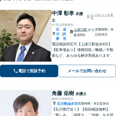
中澤 彰孝
弁護
インタビューを見
る
士
中澤法律事務所
石
金
上諸江駅
から
営業時間：本
川
沢
|
日定休日
徒歩8分
県
市
電話相談対応可【上諸江駅徒歩8分】
【駐車場あり】債権回収／離婚／不動
産など、あらゆる解決実績あります！
皆さまの状況に合った解決方法をご提
案します。個人事務所で手厚い対応◎
電話で面談予約
メールでお問い合わせ
【完全個室】お困りの際はお早めにご
相談ください！
角藤 佑樹
弁護士
藤野法律事務所
石川県
金沢市
営業時間：本日定休日
|
【石川県庁近く】【初回相談無料】
「親しみ」「誠実さ」「信頼」を大切