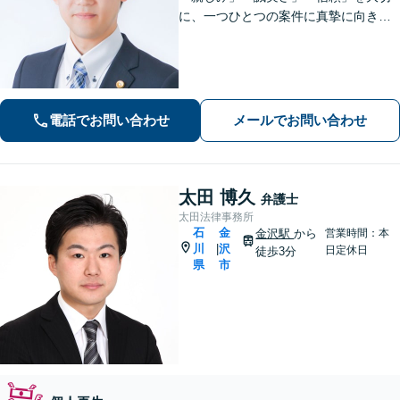
に、一つひとつの案件に真摯に向き合
っています。依頼者さまが抱える不安
に寄り添い、丁寧にお話を伺います。
解決の見通しや弁護士費用もわかりや
すく説明しますので、安心してご相談
ください。
電話でお問い合わせ
メールでお問い合わせ
太田 博久
弁護士
太田法律事務所
石
金
金沢駅
から
営業時間：本
川
沢
|
日定休日
徒歩3分
県
市