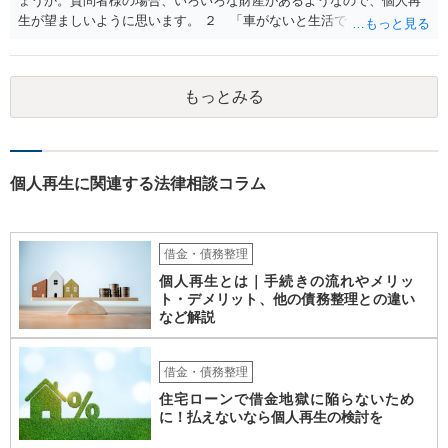
ょうか。質問者様の場合、いろいろな財産があるようなので、個人再
生が望ましいように思います。 ２ 「車がないと生活できない」とい
う事情がどこまで切実なのかということを裁判所や破産管財人に理解
してもらえるかという点にかかってきます。 ３ 先に回答したとお
り、第一次的には個人再生です。
もっとみる
個人再生に関連する法律相談コラム
借金・債務整理
個人再生とは｜手続きの流れやメリッ
ト・デメリット、他の債務整理との違い
など解説
借金・債務整理
住宅ローンで借金地獄に陥らないため
に！払えないなら個人再生の検討を