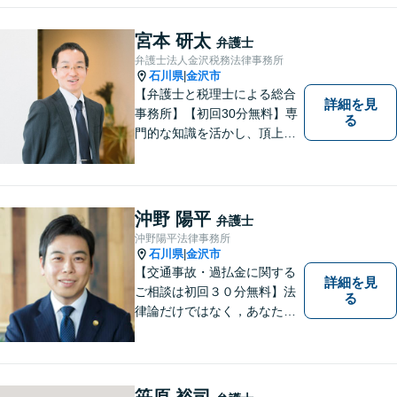
宮本 研太
弁護士
弁護士法人金沢税務法律事務所
石川県
金沢市
|
【弁護士と税理士による総合
詳細を見
事務所】【初回30分無料】専
る
門的な知識を活かし、頂上＝
「目標とすべき適切な解決」
までしっかりガイド、サポー
トします。 事務所ホームペー
ジあります。
沖野 陽平
弁護士
沖野陽平法律事務所
石川県
金沢市
|
【交通事故・過払金に関する
詳細を見
ご相談は初回３０分無料】法
る
律論だけではなく，あなたの
お気持ちを踏まえて最善の解
決へ導きます
笹原 裕司