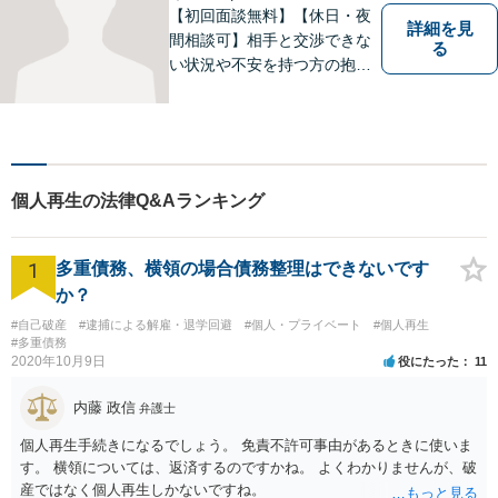
談可】
【初回面談無料】【休日・夜
詳細を見
間相談可】相手と交渉できな
る
い状況や不安を持つ方の抱え
る問題を解決するため、法律
を活かし、依頼者様を守りま
す。悩んでいる人は、一度弁
護士に話を聞いてもらうこと
でトラブル解決のきっかけを
個人再生の法律Q&Aランキング
つかむことができるかもしれ
ません。
1
多重債務、横領の場合債務整理はできないです
か？
#自己破産
#逮捕による解雇・退学回避
#個人・プライベート
#個人再生
#多重債務
2020年10月9日
役にたった
11
内藤 政信
弁護士
個人再生手続きになるでしょう。 免責不許可事由があるときに使いま
す。 横領については、返済するのですかね。 よくわかりませんが、破
産ではなく個人再生しかないですね。