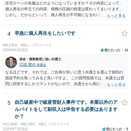
住宅ローンの名義はどのようになっていますか？その内容によって、
場合が多いです。もっとも，手続き終了後，新たに事業を行うことは
個人再生の申立ての内容、債務の圧縮の程度は変わってまいります。
できます。 ・個人再生・破産ともに，裁判所で手続きを進める際に官
しかし、だからといって、個人再生が不可能になるわけではありませ
報に掲載されます。そのため，第三者に知られる可能性はゼロではあ
ん。もっとも、配偶者には、個人再生のことを伝えておく必要はあり
りませんが，官報をチェックしている人はほとんどいないと思われる
ます。 一度ご相談いただければと思います。
ため，知られる可能性は低いと思います。なお，戸籍などに載るので
4
早急に個人再生をしたいです
はないかと心配される方がおられますが，そのようなことはありませ
ん。 ＜個人再生のデメリット＞ ・借金が減額されるとはいえ，３年～
５年間は返済を継続する必要がある。 ・所有している財産の価値が大
#個人再生
#個人・プライベート
2024年6月28日
役にたった
12
きい場合，借金が減らない場合がある。 ＜自己破産のデメリット＞ ・
借金の理由が問われ，場合によっては破産が認められない。 ・所有し
借金・債務整理に強い弁護士
ている財産（２０万円以上の価値があるもの）は，原則として保持で
江頭 啓介
弁護士
きない。 【③の回答】 ３０万円～６０万円程度かと思います。 弁護
なるほどです。それでは、ご自身が良いと思う弁護士を選んで個別の
士費用は分割で支払うことができる場合も多いので，弁護士と相談し
面談予約を取ってみると良いですよ。 この質問投稿では、弁護士は質
て支払いのスケジュールを決めます。 なお，ご依頼後は借金を返済す
問に回答するしかコマンドがないので、弁護士から相談者様に直接連
る必要はなくなるため，借金の返済に充てていた分を弁護士費用に充
絡することはできません。
てることが可能です。 【④の回答】 手続上の注意点が多いため，ご自
身で進めることは相当難しく，リスクも伴います。 滞納が続くと訴訟
5
自己破産中で破産管財人事件です。本業以外のア
を起こされることもあり得るため，お早めに弁護士にご依頼されるこ
ルバイトをして副収入は申告する必要はあります
とをお勧めします。
か？
#自己破産
#個人再生
#個人・プライベート
2024年7月29日
役にたった
5