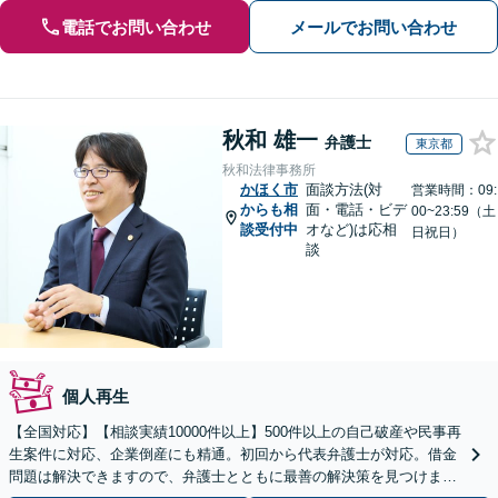
電話でお問い合わせ
メールでお問い合わせ
秋和 雄一
弁護士
東京都
秋和法律事務所
かほく市
面談方法(対
営業時間：09:
からも相
面・電話・ビデ
00~23:59（土
談受付中
オなど)は応相
日祝日）
談
個人再生
【全国対応】【相談実績10000件以上】500件以上の自己破産や民事再
生案件に対応、企業倒産にも精通。初回から代表弁護士が対応。借金
問題は解決できますので、弁護士とともに最善の解決策を見つけまし