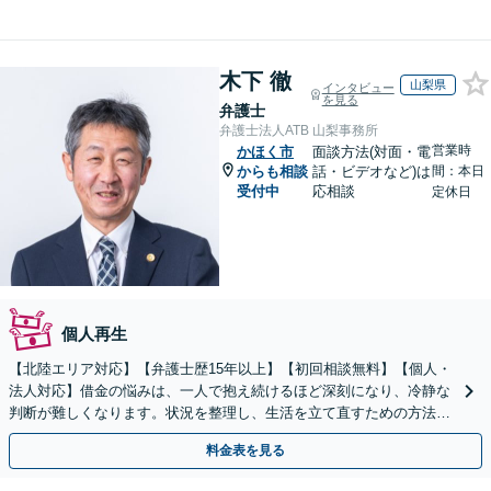
木下 徹
山梨県
インタビュー
を見る
弁護士
弁護士法人ATB 山梨事務所
営業時
かほく市
面談方法(対面・電
からも相談
話・ビデオなど)は
間：本日
受付中
応相談
定休日
個人再生
【北陸エリア対応】【弁護士歴15年以上】【初回相談無料】【個人・
法人対応】借金の悩みは、一人で抱え続けるほど深刻になり、冷静な
判断が難しくなります。状況を整理し、生活を立て直すための方法は
あります。まずは当事務所へ、一度ご相談ください。
料金表を見る