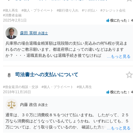
#個人再生
#個人・プライベート
#銀行借り入れ
#リボ払い
#クレジット会社
#消費者金融
2025年2月1日
役にたった
4
森田 英樹
弁護士
兵庫県の場合退職金精算額は現段階の支払い見込みの何%程が見込ま
れるのかご教示願います。都道府県によっての違いなどはあります
か？ ・・・退職直前あるいは退職手続き後でなければ １２・５％が
清算価値として計上するのが原則で 概ね どの裁判所でも同様の基
準でしょう。 また着手して頂いてから最短どのくらいで認可されるの
でしょうか？ ・・・受任通知を送付して 債権者からの債権調査票が
8
司法書士への支払いについて
回答されるまで ２か月程度 その間に準備が進めば 直ちに申し立
てが可能で しっかりした申立てを行えば ほぼ補正がなく ２～３
#借金返済の相談・交渉
#個人・プライベート
#個人再生
週間で開始決定がでて それから ２か月程度で認可となる流れで
2018年11月16日
役にたった
4
す。
内藤 政信
弁護士
通常は、３０万に消費税８％をつけて払いますね。 したがって、２５
万なら消費税はどうなっているんでしょうかね。 いずれにしても、５
万については、どう取り扱っているのか、 確認した方がいいでしょ
う。 実費なら実費として領収書に記載するでしょうからね。 不明な事