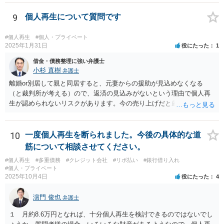
は遠慮なく聞く事ですよ。
9
個人再生について質問です
#個人再生
#個人・プライベート
2025年1月31日
役にたった
1
借金・債務整理に強い弁護士
小杉 直樹
弁護士
離婚or別居して親と同居すると、元妻からの援助が見込めなくなる
（と裁判所が考える）ので、返済の見込みがないという理由で個人再
生が認められないリスクがあります。今の売り上げだと厳しいのでは
ないでしょうか。 リースバックだと家賃負担が増えると思いますが、
親がそれを払っていけるなら構わないと思います。 実際には、いろい
ろの事情を総合的に検討して方針を決めないといけないので、直接弁
10
一度個人再生を断られました。今後の具体的な道
護士と面談したうえで、債務整理を依頼してください。
筋について相談させてください。
#個人再生
#多重債務
#クレジット会社
#リボ払い
#銀行借り入れ
#個人・プライベート
2025年10月4日
役にたった
4
濵門 俊也
弁護士
１ 月約8.6万円となれば、十分個人再生を検討できるのではないでし