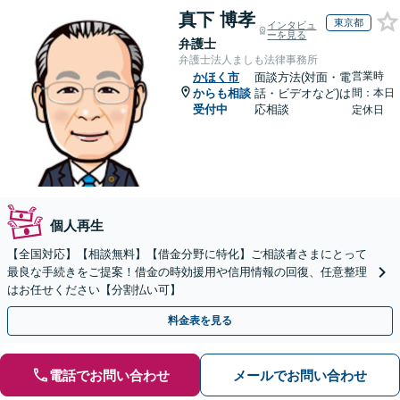
真下 博孝
東京都
インタビュ
ーを見る
弁護士
弁護士法人ましも法律事務所
営業時
かほく市
面談方法(対面・電
からも相談
話・ビデオなど)は
間：本日
受付中
応相談
定休日
個人再生
【全国対応】【相談無料】【借金分野に特化】ご相談者さまにとって
最良な手続きをご提案！借金の時効援用や信用情報の回復、任意整理
はお任せください【分割払い可】
料金表を見る
電話でお問い合わせ
メールでお問い合わせ