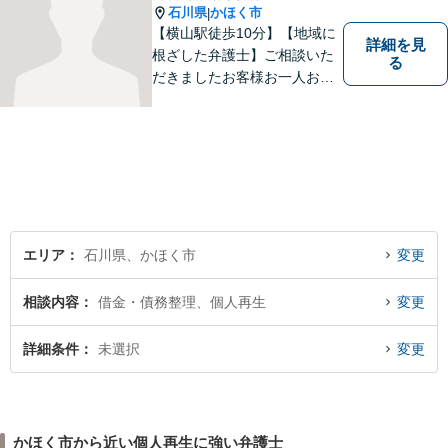
石川県
かほく市
|
【横山駅徒歩10分】【地域に
詳細を見
根ざした弁護士】ご相談いた
る
だきましたお客様お一人お一
人の幸せの為に力を尽くしま
す。交通事故／借金問題／離
婚問題／相続問題／刑事事件
など、幅広く対応可能。【夜
間／休日対応可能】どうぞお
気軽にご相談ください。
エリア
石川県、かほく市
変更
相談内容
借金・債務整理、個人再生
変更
詳細条件
未選択
変更
かほく市から近い個人再生に強い弁護士