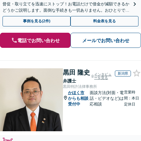
督促・取り立てを迅速にストップ！お電話だけで借金が減額できるか
どうかご説明します。面倒な手続きも一切ありません。おひとりで悩
まず、お気軽にご相談ください。【電話相談可】
事例を見る(2件)
料金表を見る
電話でお問い合わせ
メールでお問い合わせ
黒田 隆史
新潟県
インタビュ
ーを見る
弁護士
黒田特許法律事務所
営業時
かほく市
面談方法(対面・電
からも相談
話・ビデオなど)は
間：本日
受付中
応相談
定休日