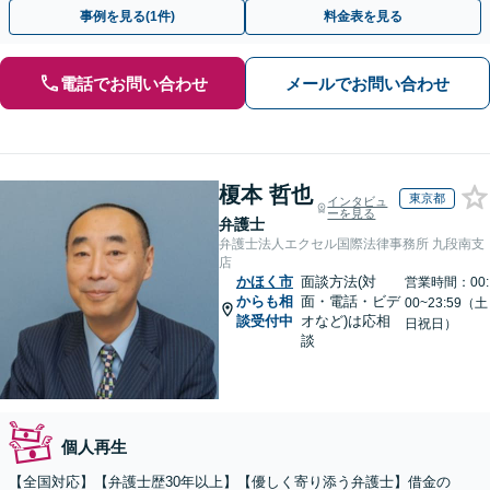
ょう【初回相談無料】【法テラス利用可】
事例を見る(1件)
料金表を見る
電話でお問い合わせ
メールでお問い合わせ
榎本 哲也
東京都
インタビュ
ーを見る
弁護士
弁護士法人エクセル国際法律事務所 九段南支
店
かほく市
面談方法(対
営業時間：00:
からも相
面・電話・ビデ
00~23:59（土
談受付中
オなど)は応相
日祝日）
談
個人再生
【全国対応】【弁護士歴30年以上】【優しく寄り添う弁護士】借金の