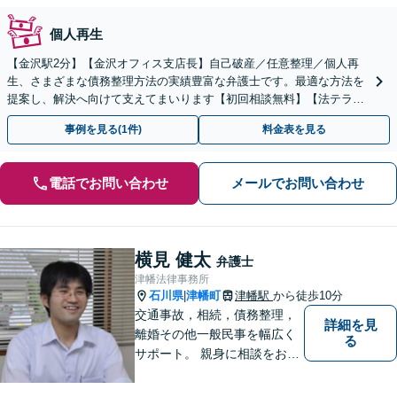
個人再生
【金沢駅2分】【金沢オフィス支店長】自己破産／任意整理／個人再
生、さまざまな債務整理方法の実績豊富な弁護士です。最適な方法を
提案し、解決へ向けて支えてまいります【初回相談無料】【法テラス
利用可】申立て費用の不安もご相談ください
事例を見る(1件)
料金表を見る
電話でお問い合わせ
メールでお問い合わせ
横見 健太
弁護士
津幡法律事務所
石川県
津幡町
津幡駅
から徒歩10分
|
交通事故，相続，債務整理，
詳細を見
離婚その他一般民事を幅広く
る
サポート。 親身に相談をお聞
きします。