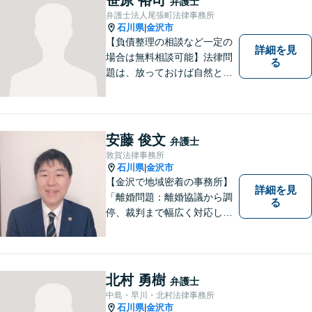
弁護士
弁護士法人尾張町法律事務所
石川県
金沢市
|
【負債整理の相談など一定の
詳細を見
場合は無料相談可能】法律問
る
題は、放っておけば自然と解
消される、解決されるもので
はありません。 適切な対処を
行うことが、解決への近道と
なります。 お気軽にご相談く
安藤 俊文
弁護士
ださい。
敦賀法律事務所
石川県
金沢市
|
【金沢で地域密着の事務所】
詳細を見
「離婚問題：離婚協議から調
る
停、裁判まで幅広く対応し、
豊富な実績を活かして最適な
解決策をご提案いたします」
「交通事故：24時間受付可／
弁護士が介入することで賠償
北村 勇樹
弁護士
金の大幅な増額が実現できる
中島・早川・北村法律事務所
ケースあり」【休日・夜間相
石川県
金沢市
|