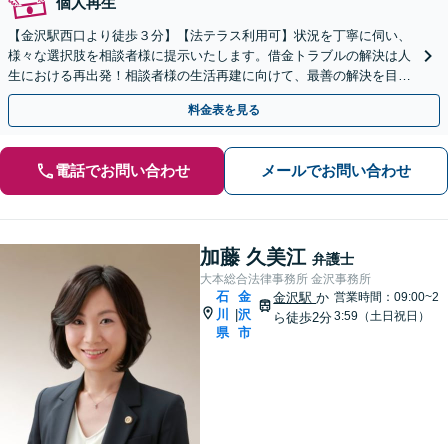
個人再生
【金沢駅西口より徒歩３分】【法テラス利用可】状況を丁寧に伺い、
様々な選択肢を相談者様に提示いたします。借金トラブルの解決は人
生における再出発！相談者様の生活再建に向けて、最善の解決を目指
します【初回面談無料】お気軽にご相談ください。
料金表を見る
電話でお問い合わせ
メールでお問い合わせ
加藤 久美江
弁護士
大本総合法律事務所 金沢事務所
石
金
金沢駅
か
営業時間：09:00~2
川
沢
|
3:59（土日祝日）
ら徒歩2分
県
市