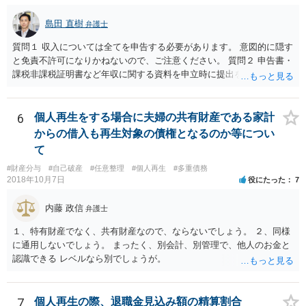
島田 直樹
弁護士
質問１ 収入については全てを申告する必要があります。 意図的に隠す
と免責不許可になりかねないので、ご注意ください。 質問２ 申告書・
課税非課税証明書など年収に関する資料を申立時に提出を要求される
のが一般的です。 一定の資産については自由財産拡張（破産財団への
組入不要）が認められると考えられるところ、収入・資産について虚
偽の申告をすると免責不許可となりかねませんので、ご注意くださ
6
個人再生をする場合に夫婦の共有財産である家計
い。
からの借入も再生対象の債権となるのか等につい
て
#財産分与
#自己破産
#任意整理
#個人再生
#多重債務
2018年10月7日
役にたった
7
内藤 政信
弁護士
１、特有財産でなく、共有財産なので、ならないでしょう。 ２、同様
に通用しないでしょう。 まったく、別会計、別管理で、他人のお金と
認識できる レベルなら別でしょうが。
7
個人再生の際、退職金見込み額の精算割合