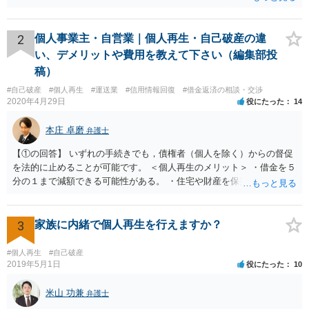
2
個人事業主・自営業｜個人再生・自己破産の違
い、デメリットや費用を教えて下さい（編集部投
稿）
#自己破産
#個人再生
#運送業
#信用情報回復
#借金返済の相談・交渉
2020年4月29日
役にたった
14
本庄 卓磨
弁護士
【①の回答】 いずれの手続きでも，債権者（個人を除く）からの督促
を法的に止めることが可能です。 ＜個人再生のメリット＞ ・借金を５
分の１まで減額できる可能性がある。 ・住宅や財産を保持できる（た
だし，条件あり）。 ・借金の理由は問われない。 ・自己破産よりも心
理的抵抗が小さい（個人差あり）。 ＜自己破産のメリット＞ ・税金等
の滞納分を除き，借金を返済する必要がなくなる。 【②の回答】 ・個
3
家族に内緒で個人再生を行えますか？
人再生・破産ともに，信用情報に事故情報（いわゆるブラックリス
ト）として登録されますので，５年～１０年ほどは新たに借金をする
#個人再生
#自己破産
ことはできません。また，住宅や店舗を借りる際，保証会社の審査も
2019年5月1日
役にたった
10
通らなくなるため，保証人を立てて契約する必要がある場合がありま
す。 ・ご家族名義の財産を処分する必要はありません。 ・個人再生・
米山 功兼
弁護士
破産ともに，返済が困難な状況に陥っている以上，事業継続は難しい