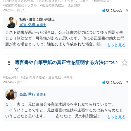
#公正証書遺言の作成
#遺言の書き直し・やり直し
#遺言
#相続税対策
#家族間の相続トラブル
#遺言の真偽鑑定・遺言無効
2022年6月17日
役にたった
5
相続・遺言に強い弁護士
尾畠 弘典
弁護士
テスト結果が悪かった場合は、公正証書の効力について後々問題が生
じる（無効など）可能性があると思います。 他に公正証書の効力に問
題が出る場合としては、強迫により作成された場合、錯誤（勘違い）
の場合などがあります。 遺言の対象となる財産の多寡などにもよりま
すが、弁護士に作成を依頼する場合は、１０～数十万円程度になるケ
ースが多いと思います。 報酬体系は、弁護士ごとに異なりますので一
5
遺言書や自筆手紙の真正性を証明する方法につい
律の基準はありません。
て
#遺産分割
#遺言の真偽鑑定・遺言無効
#調停
2024年7月2日
役にたった
2
高島 秀行
弁護士
１． 実は、兄に遺留分侵害請求調停を申し立てられています。
そういうことですと、兄は遺言の無効を主張するのはあきらめたと
いうことだと思います。 あなたは、兄の特別受益について立証し
て、遺留分の問題を解決すればよいと思います。 弁護士に面談で
詳しい事情を話して相談された方がよいと思います。