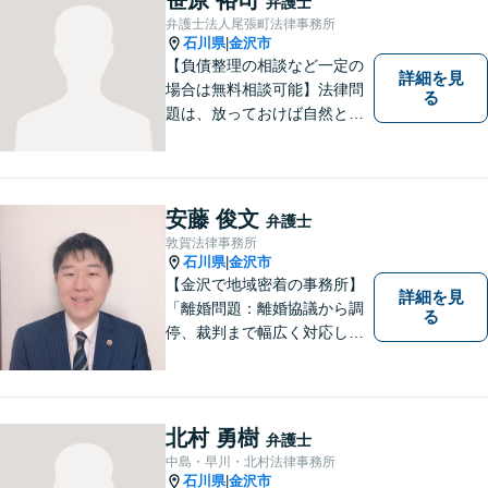
弁護士
弁護士法人尾張町法律事務所
石川県
金沢市
|
【負債整理の相談など一定の
詳細を見
場合は無料相談可能】法律問
る
題は、放っておけば自然と解
消される、解決されるもので
はありません。 適切な対処を
行うことが、解決への近道と
なります。 お気軽にご相談く
安藤 俊文
弁護士
ださい。
敦賀法律事務所
石川県
金沢市
|
【金沢で地域密着の事務所】
詳細を見
「離婚問題：離婚協議から調
る
停、裁判まで幅広く対応し、
豊富な実績を活かして最適な
解決策をご提案いたします」
「交通事故：24時間受付可／
弁護士が介入することで賠償
北村 勇樹
弁護士
金の大幅な増額が実現できる
中島・早川・北村法律事務所
ケースあり」【休日・夜間相
石川県
金沢市
|