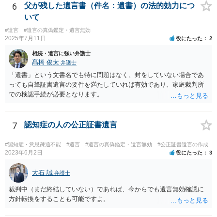
6
父が残した遺言書（件名：遺書）の法的効力につ
いて
#遺言
#遺言の真偽鑑定・遺言無効
2025年7月11日
役にたった
2
相続・遺言に強い弁護士
髙橋 俊太
弁護士
「遺書」という文書名でも特に問題はなく、封をしていない場合であ
っても自筆証書遺言の要件を満たしていれば有効であり、家庭裁判所
での検認手続が必要となります。
7
認知症の人の公正証書遺言
#認知症・意思疎通不能
#遺言
#遺言の真偽鑑定・遺言無効
#公正証書遺言の作成
2023年6月2日
役にたった
3
大石 誠
弁護士
裁判中（まだ終結していない）であれば、今からでも遺言無効確認に
方針転換をすることも可能ですよ。