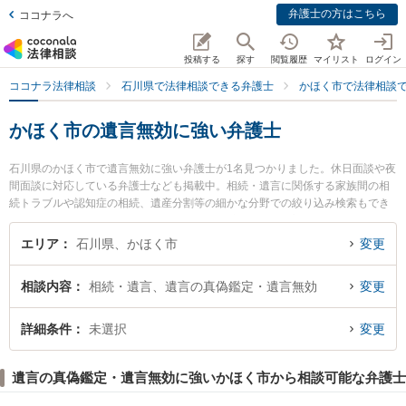
弁護士の方はこちら
ココナラへ
投稿する
探す
閲覧履歴
マイリスト
ログイン
ココナラ法律相談
石川県で法律相談できる弁護士
かほく市で法律相談
かほく市の遺言無効に強い弁護士
石川県のかほく市で遺言無効に強い弁護士が1名見つかりました。休日面談や夜
間面談に対応している弁護士なども掲載中。相続・遺言に関係する家族間の相
続トラブルや認知症の相続、遺産分割等の細かな分野での絞り込み検索もでき
便利です。特に松本法務法律事務所の松本 亘市弁護士のプロフィール情報や弁
護士費用、強みなどが注目されています。『かほく市で土日や夜間に発生した
エリア
石川県、かほく市
変更
遺言無効のトラブルを今すぐに弁護士に相談したい』『遺言無効のトラブル解
決の実績豊富な近くの弁護士を検索したい』『初回相談無料で遺言無効を法律
相談内容
相続・遺言、遺言の真偽鑑定・遺言無効
変更
相談できるかほく市内の弁護士に相談予約したい』などでお困りの相談者さん
におすすめです。
詳細条件
未選択
変更
遺言の真偽鑑定・遺言無効に強いかほく市から相談可能な弁護士