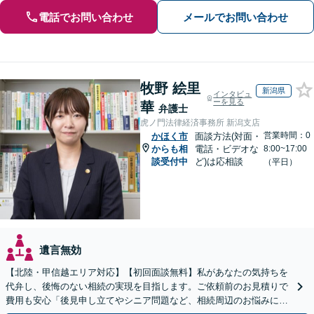
電話でお問い合わせ
メールでお問い合わせ
牧野 絵里
新潟県
インタビュ
ーを見る
華
弁護士
虎ノ門法律経済事務所 新潟支店
営業時間：0
かほく市
面談方法(対面・
からも相
電話・ビデオな
8:00~17:00
談受付中
ど)は応相談
（平日）
遺言無効
【北陸・甲信越エリア対応】【初回面談無料】私があなたの気持ちを
代弁し、後悔のない相続の実現を目指します。ご依頼前のお見積りで
費用も安心「後見申し立てやシニア問題など、相続周辺のお悩みにも