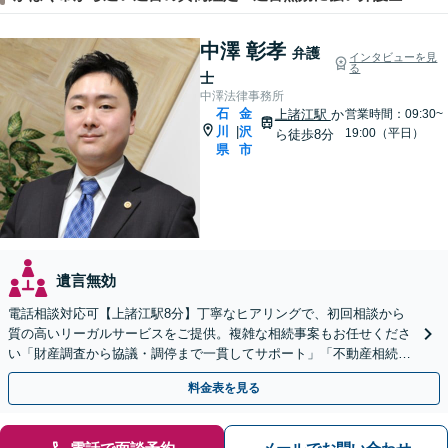
中澤 彰孝
弁護
インタビューを見
る
士
中澤法律事務所
石
金
上諸江駅
か
営業時間：09:30~
川
沢
|
19:00（平日）
ら徒歩8分
県
市
遺言無効
電話相談対応可【上諸江駅8分】丁寧なヒアリングで、初回相談から
質の高いリーガルサービスをご提供。複雑な相続事案もお任せくださ
い「財産調査から協議・調停まで一貫してサポート」「不動産相続は
他士業と連携して対応」【完全個室】【休日・夜間相談可】
料金表を見る