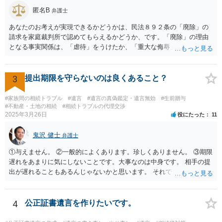
方がよいと思います。
匿名B
弁護士
あなたのお考えが実現できるかどうかは、民法８９２条の「廃除」の
請求を家庭裁判所で認めてもらえるかどうか、です。「廃除」の理由
となる事実関係は、「虐待」をうけたか、「重大な侮辱」を受けた
か、推定相続人たる夫に「その他著しい非行」があったか否かです。
「廃除」は遺言でも可能です（民法８９３条）。 弁護士に具体的な事
情を話して相談して、「廃除」が可能か、実際に法律相談を受けるこ
3
提出期限を守らないのは良くあること？
とをお勧めします。
#家族間の相続トラブル
#遺言
#遺言の真偽鑑定・遺言無効
#生前贈与
#不動産・土地の相続
#相続トラブルの代理交渉
2025年3月26日
役にたった
11
鬼沢 健士
弁護士
①与えません。 ②一般的によくあります。珍しくありません。 ③期限
遅れをあまりに気にしないことです。大事なのは中身です。 相手の提
出が遅れることもあるんじゃないかと思います。 それでもあなた有利
にはなりません。
4
公正証書遺言を作りたいです。