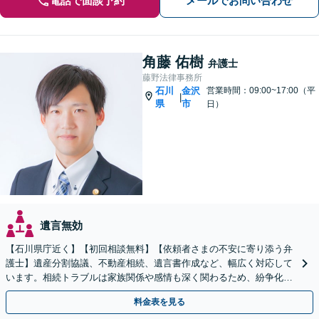
電話で面談予約
メールでお問い合わせ
角藤 佑樹
弁護士
藤野法律事務所
石川
金沢
営業時間：09:00~17:00（平
|
県
市
日）
遺言無効
【石川県庁近く】【初回相談無料】【依頼者さまの不安に寄り添う弁
護士】遺産分割協議、不動産相続、遺言書作成など、幅広く対応して
います。相続トラブルは家族関係や感情も深く関わるため、紛争化し
やすい傾向にあります。お早めにご相談ください。
料金表を見る