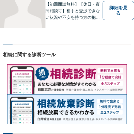
談可】
【初回面談無料】【休日・夜
詳細を見
間相談可】相手と交渉できな
る
い状況や不安を持つ方の抱え
る問題を解決するため、法律
を活かし、依頼者様を守りま
す。悩んでいる人は、一度弁
護士に話を聞いてもらうこと
でトラブル解決のきっかけを
相続に関する診断ツール
つかむことができるかもしれ
ません。