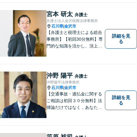
宮本 研太
弁護士
弁護士法人金沢税務法律事務所
石川県
金沢市
|
【弁護士と税理士による総合
詳細を見
事務所】【初回30分無料】専
る
門的な知識を活かし、頂上＝
「目標とすべき適切な解決」
までしっかりガイド、サポー
トします。 事務所ホームペー
ジあります。
沖野 陽平
弁護士
沖野陽平法律事務所
石川県
金沢市
|
【交通事故・過払金に関する
詳細を見
ご相談は初回３０分無料】法
る
律論だけではなく，あなたの
お気持ちを踏まえて最善の解
決へ導きます
笹原 裕司