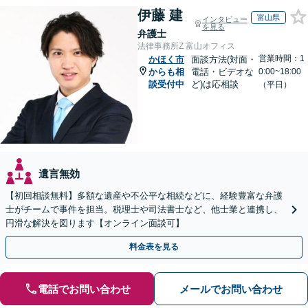
伊藤 建
富山県
インタビュー
を見る
弁護士
法律事務所Z 富山オフィス
営業時間：1
かほく市
面談方法(対面・
からも相
電話・ビデオな
0:00~18:00
談受付中
ど)は応相談
（平日）
遺言無効
【初回相談無料】多額な遺産や不公平な相続などに、経験豊富な弁護
士がチームで事件を担当。税理士や司法書士など、他士業と連携し、
円滑な解決を図ります【オンライン面談可】
料金表を見る
電話でお問い合わせ
メールでお問い合わせ