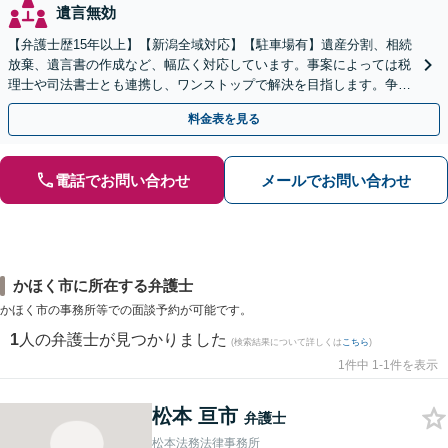
遺言無効
【弁護士歴15年以上】【新潟全域対応】【駐車場有】遺産分割、相続
放棄、遺言書の作成など、幅広く対応しています。事案によっては税
理士や司法書士とも連携し、ワンストップで解決を目指します。争い
を防ぐためにもぜひご相談ください。【分割払い可】
料金表を見る
電話でお問い合わせ
メールでお問い合わせ
かほく市に所在する弁護士
かほく市の事務所等での面談予約が可能です。
1
人の弁護士が見つかりました
(検索結果について詳しくは
こちら
)
1件中 1-1件を表示
松本 亘市
弁護士
松本法務法律事務所