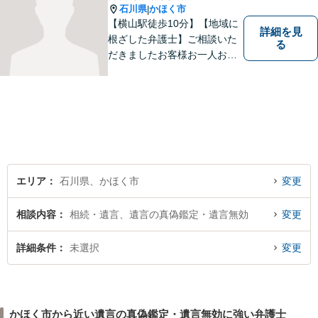
石川県
かほく市
|
【横山駅徒歩10分】【地域に
詳細を見
根ざした弁護士】ご相談いた
る
だきましたお客様お一人お一
人の幸せの為に力を尽くしま
す。交通事故／借金問題／離
婚問題／相続問題／刑事事件
など、幅広く対応可能。【夜
間／休日対応可能】どうぞお
気軽にご相談ください。
エリア
石川県、かほく市
変更
相談内容
相続・遺言、遺言の真偽鑑定・遺言無効
変更
詳細条件
未選択
変更
かほく市から近い遺言の真偽鑑定・遺言無効に強い弁護士