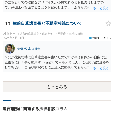
う。特に、お姉様側だけで不動産名義を変更している場合、遺言があ
の立場としての法的なアドバイスが必要であるとお見受けしますの
ったのか、遺産分割協議書が作成されているのか、奥様の署名押印が
で、弁護士へ相談することをお勧めします。「あちらの弁護士」（元
あるのかが重要です。奥様が何も署名していないのであれば、遺留分
嫁と娘の弁護士のことでしょうか）へ聴いても、自分に有利な主張や
以前に、法定相続分や遺産分割未了の問題として整理すべき場合もあ
誘導しかしてこないと思います。
ります。 奥様において戸籍謄本、不動産登記簿、固定資産評価証明
10
生前自筆遺言書と不動産相続について
書、遺言書の有無等を確認し、弁護士に個別に相談した方がよいと思
われます。
#生前贈与
#遺言の真偽鑑定・遺言無効
#不動産・土地の相続
2024年5月24日
役にたった
2
髙橋 俊太
弁護士
＞父が元気な時に自筆遺言書を書いたのですが今は身体が不自由で公
正役場に行く事が出来ず ＞保管してもらえません。 公証役場に連絡を
して相談し、自宅や病院などに公証人に出張してもらって公正証書を
作成するという方法もあります。また、相談して証人を用意してもら
うことも可能です。 ＞不動産名義を父から母に名義変更しておいた方
がいいのではと考えていますがどう思いますか？ 詳細が不明であり何
もっとみる
とも言えないのですが、遺言内容との関わりもあると思いますので、
弁護士に事情等を説明して個別に相談した方がよいように思います。
遺言無効に関連する法律相談コラム