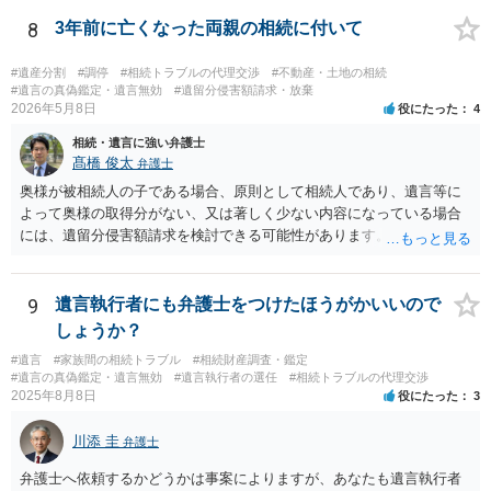
8
3年前に亡くなった両親の相続に付いて
#遺産分割
#調停
#相続トラブルの代理交渉
#不動産・土地の相続
#遺言の真偽鑑定・遺言無効
#遺留分侵害額請求・放棄
2026年5月8日
役にたった
4
相続・遺言に強い弁護士
髙橋 俊太
弁護士
奥様が被相続人の子である場合、原則として相続人であり、遺言等に
よって奥様の取得分がない、又は著しく少ない内容になっている場合
には、遺留分侵害額請求を検討できる可能性があります。ただし、
「相続は３年以内」という説明は、遺留分そのものではなく、相続登
記の義務化に関する説明と混同されている可能性があります。相続登
記については、不動産を相続で取得したことを知った日から３年以内
9
遺言執行者にも弁護士をつけたほうがかいいので
に申請する義務があります。一方、遺留分侵害額請求は、相続開始お
しょうか？
よび遺留分を侵害する贈与・遺贈があったことを知った時から１年で
#遺言
#家族間の相続トラブル
#相続財産調査・鑑定
時効にかかります。また、相続開始から１０年が経過すると、認識の
#遺言の真偽鑑定・遺言無効
#遺言執行者の選任
#相続トラブルの代理交渉
有無にかかわらず行使できなくなります。 奥様がご両親の死亡を最近
2025年8月8日
役にたった
3
まで知らなかったのであれば、少なくとも「知った時から１年」の時
効がいつから進むかは慎重に検討する必要があります。ただし、死亡
川添 圭
弁護士
から３年が経過しているとのことですので、早急に戸籍、遺言の有
無、不動産登記、遺産分割協議書の有無を確認した方がよいでしょ
弁護士へ依頼するかどうかは事案によりますが、あなたも遺言執行者