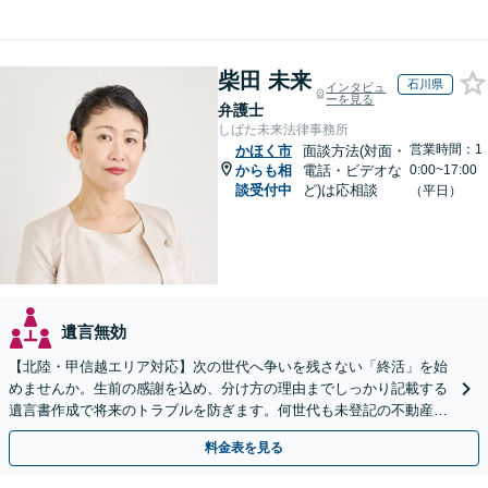
柴田 未来
石川県
インタビュ
ーを見る
弁護士
しばた未来法律事務所
営業時間：1
かほく市
面談方法(対面・
からも相
電話・ビデオな
0:00~17:00
談受付中
ど)は応相談
（平日）
遺言無効
【北陸・甲信越エリア対応】次の世代へ争いを残さない「終活」を始
めませんか。生前の感謝を込め、分け方の理由までしっかり記載する
遺言書作成で将来のトラブルを防ぎます。何世代も未登記の不動産問
題も対応可能。【電話相談・WEB面談可】
料金表を見る