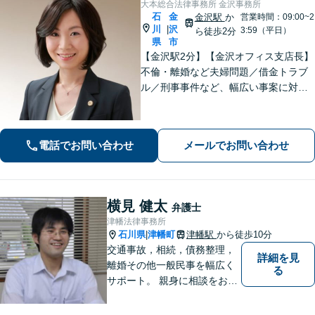
大本総合法律事務所 金沢事務所
石
金
金沢駅
か
営業時間：09:00~2
川
沢
|
3:59（平日）
ら徒歩2分
県
市
【金沢駅2分】【金沢オフィス支店長】
不倫・離婚など夫婦問題／借金トラブ
ル／刑事事件など、幅広い事案に対応
しております。話しやすく親身な対応
が持ち味です。明るい雰囲気の事務所
ですので、リラックスしてお話しいた
電話でお問い合わせ
メールでお問い合わせ
だけると思います。法テラスOK
横見 健太
弁護士
津幡法律事務所
石川県
津幡町
津幡駅
から徒歩10分
|
交通事故，相続，債務整理，
詳細を見
離婚その他一般民事を幅広く
る
サポート。 親身に相談をお聞
きします。