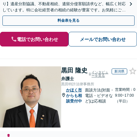
り】遺産分割協議、不動産相続、遺留分侵害額請求など、幅広く対応
しています。特に会社経営者の相続の経験が豊富です。お気軽にご相
談ください。【休日・夜間面談可】【オンライン面談可】
料金表を見る
電話でお問い合わせ
メールでお問い合わせ
黒田 隆史
新潟県
インタビュ
ーを見る
弁護士
黒田特許法律事務所
営業時間：0
かほく市
面談方法(対面・
からも相
電話・ビデオな
9:00~17:00
談受付中
ど)は応相談
（平日）