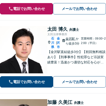
電話でお問い合わせ
メールでお問い合わせ
太田 博久
弁護士
太田法律事務所
石
金
金沢駅
か
営業時間：09:00~2
川
沢
|
2:00（平日）
ら徒歩3分
県
市
【金沢駅直結徒歩3分】【初回無料相談
あり】【刑事事件】性犯罪など示談実
績豊富！迅速かつ適切な対応を心がけ
ています【離婚・男女問題】感情的に
なりがちな場面でも冷静かつ戦略的な
対応で、適切な解決へと導きます。
電話でお問い合わせ
メールでお問い合わせ
加藤 久美江
弁護士