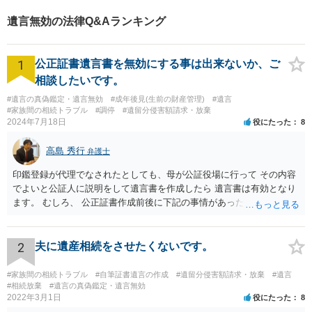
遺言無効の法律Q&Aランキング
1
公正証書遺言書を無効にする事は出来ないか、ご
相談したいです。
#遺言の真偽鑑定・遺言無効
#成年後見(生前の財産管理)
#遺言
#家族間の相続トラブル
#調停
#遺留分侵害額請求・放棄
2024年7月18日
役にたった
8
高島 秀行
弁護士
印鑑登録が代理でなされたとしても、母が公証役場に行って その内容
でよいと公証人に説明をして遺言書を作成したら 遺言書は有効となり
ます。 むしろ、 公正証書作成前後に下記の事情があったことが証明で
きれば判断能力がなく 無効だったと主張することが可能です。 翌年1
月に携帯が新しくなった母からの第一声は「ここにいたら殺される」
「面会に来てくれ」で、長男に聞くと「面会は出来ない。俺は携帯電
2
夫に遺産相続をさせたくないです。
話の使い方を教える為に会っている」「母の話は聞かなくて良い」と
電話が切れました。その後の電話でも「食事に毒が入っている」「体
#家族間の相続トラブル
#自筆証書遺言の作成
#遺留分侵害額請求・放棄
#遺言
にチップが埋められている」等、おかしかったです。 当時の診療記
#相続放棄
#遺言の真偽鑑定・遺言無効
2022年3月1日
役にたった
8
録、介護認定の資料、介護記録を取得して 弁護士に面談で相談された