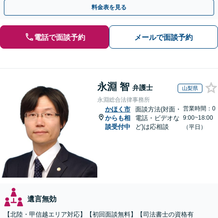
対処可能」【WEB面談対応】
料金表を見る
電話で面談予約
メールで面談予約
永淵 智
弁護士
山梨県
永淵総合法律事務所
営業時間：0
かほく市
面談方法(対面・
からも相
電話・ビデオな
9:00~18:00
談受付中
ど)は応相談
（平日）
遺言無効
【北陸・甲信越エリア対応】【初回面談無料】【司法書士の資格有