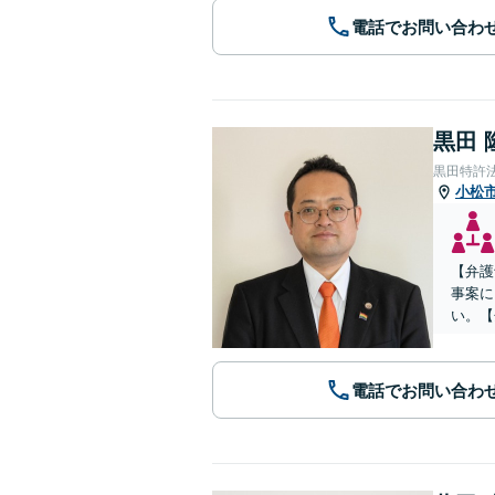
電話でお問い合わ
黒田 
黒田特許
小松
【弁護
事案に
い。【
電話でお問い合わ