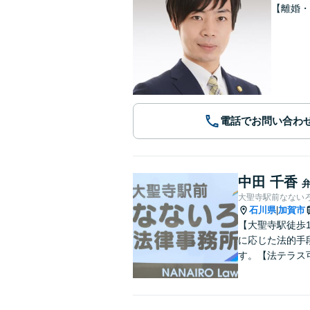
【離婚・
電話でお問い合わ
中田 千香
大聖寺駅前なない
石川県
加賀市
|
【大聖寺駅徒歩
に応じた法的手
す。【法テラス