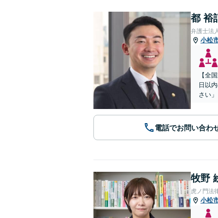
都 裕
弁護士法
小松
【全国
日以内
さい」
電話でお問い合わ
牧野 
虎ノ門法
小松