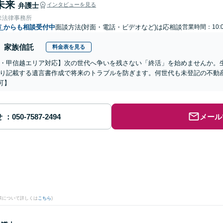
未来
弁護士
インタビューを見る
来法律事務所
市
からも相談受付中
面談方法(対面・電話・ビデオなど)は応相談
営業時間：10:0
家族信託
料金表を見る
・甲信越エリア対応】次の世代へ争いを残さない「終活」を始めませんか。
り記載する遺言書作成で将来のトラブルを防ぎます。何世代も未登記の不動
可】
せ
メール
果について詳しくは
こちら
)