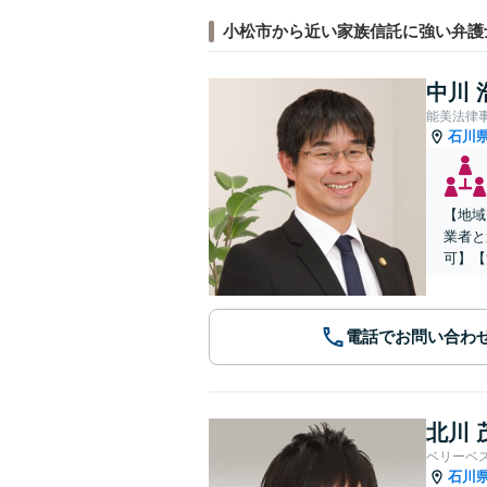
小松市から近い家族信託に強い弁護
中川 
能美法律
石川
【地域
業者と
可】【
電話でお問い合わ
北川 
ベリーベ
石川