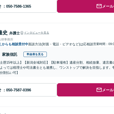
せ
メール
隆史
弁護士
インタビューを見る
法律事務所
市
からも相談受付中
面談方法(対面・電話・ビデオなど)は応相談
営業時間：09:0
家族信託
料金表を見る
士歴15年以上】【新潟全域対応】【駐車場有】遺産分割、相続放棄、遺言書
よっては税理士や司法書士とも連携し、ワンストップで解決を目指します。
分割払い可】
せ
メール