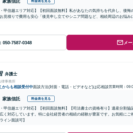
家族信託
料金表を見る
・甲信越エリア対応】【初回面談無料】私があなたの気持ちを代弁し、後悔
お見積りで費用も安心「後見申し立てやシニア問題など、相続周辺のお悩みに
メー
智
弁護士
法律事務所
市
からも相談受付中
面談方法(対面・電話・ビデオなど)は応相談
営業時間：09:0
家族信託
料金表を見る
・甲信越エリア対応】【初回面談無料】【司法書士の資格有り】遺産分割協
広く対応しています。特に会社経営者の相続の経験が豊富です。お気軽にご
ライン面談可】