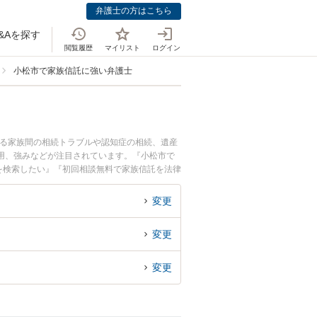
弁護士の方はこちら
&Aを探す
閲覧履歴
マイリスト
ログイン
小松市で家族信託に強い弁護士
する家族間の相続トラブルや認知症の相続、遺産
用、強みなどが注目されています。『小松市で
を検索したい』『初回相談無料で家族信託を法律
変更
変更
変更