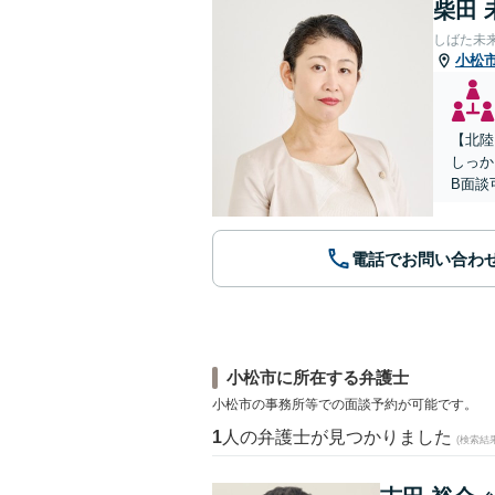
柴田 
しばた未
小松
【北陸
しっか
B面談
電話でお問い合わ
小松市に所在する弁護士
小松市の事務所等での面談予約が可能です。
1
人の弁護士が見つかりました
(検索結