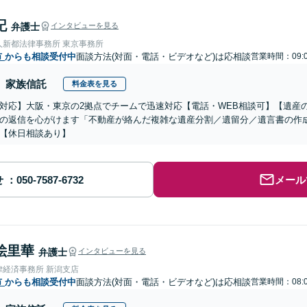
記
弁護士
インタビューを見る
人新都法律事務所 東京事務所
市
からも相談受付中
面談方法(対面・電話・ビデオなど)は応相談
営業時間：09:0
家族信託
料金表を見る
対応】大阪・東京の2拠点でチームで迅速対応【電話・WEB相談可】【遺産
の返信を心がけます「不動産が絡んだ複雑な遺産分割／遺留分／遺言書の作
【休日相談あり】
せ
メール
絵里華
弁護士
インタビューを見る
律経済事務所 新潟支店
市
からも相談受付中
面談方法(対面・電話・ビデオなど)は応相談
営業時間：08:0