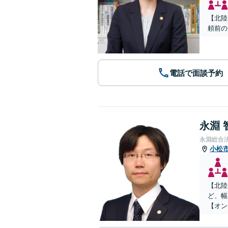
【北陸
頼前の
電話で面談予約
永淵 
永淵総合
小松
【北陸
ど、幅
【オン