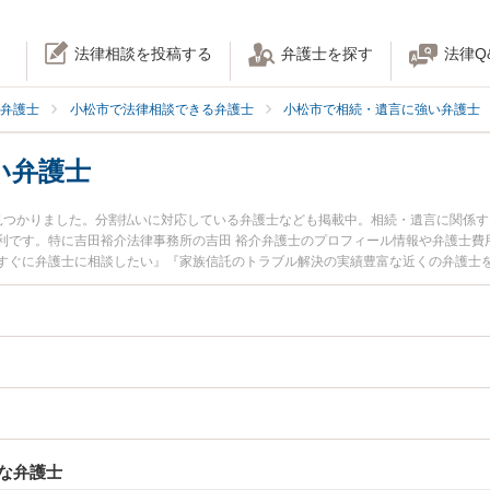
法律相談を投稿する
弁護士を探す
法律Q
弁護士
小松市で法律相談できる弁護士
小松市で相続・遺言に強い弁護士
い弁護士
見つかりました。分割払いに対応している弁護士なども掲載中。相続・遺言に関係
利です。特に吉田裕介法律事務所の吉田 裕介弁護士のプロフィール情報や弁護士費
すぐに弁護士に相談したい』『家族信託のトラブル解決の実績豊富な近くの弁護士
』などでお困りの相談者さんにおすすめです。
な弁護士