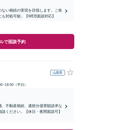
のない相続の実現を目指します。ご依
も対処可能」【WEB面談対応】
ルで面談予約
山梨県
0~18:00（平日）
議、不動産相続、遺留分侵害額請求な
相談ください。【休日・夜間面談可】