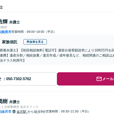
士
浩輝
弁護士
事務所
県
能美市
営業時間：09:00~18:00（平日）
|
家族信託
料金表を見る
密着弁護士】【初回相談無料│電話可】遺留分侵害額請求により1000万円を
連携】遺産分割／相続放棄／遺言作成／成年後見など、相続関連のご相談は
法テラス利用可】
せ
メール
茂樹
弁護士
スト法律事務所 金沢オフィス
県
金沢市
金沢駅
から徒歩9分
営業時間：09:30~21:00（平日）
|