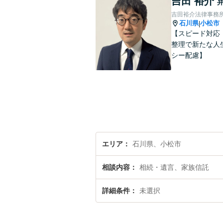
吉田 裕介
吉田裕介法律事務
石川県
小松市
|
【スピード対応
整理で新たな人
シー配慮】
エリア
石川県、小松市
相談内容
相続・遺言、家族信託
詳細条件
未選択