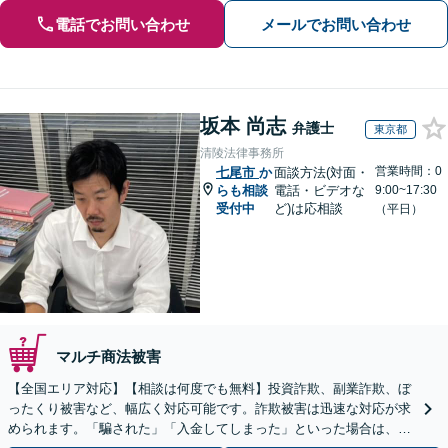
電話でお問い合わせ
メールでお問い合わせ
坂本 尚志
弁護士
東京都
清陵法律事務所
営業時間：0
七尾市
か
面談方法(対面・
らも相談
電話・ビデオな
9:00~17:30
受付中
ど)は応相談
（平日）
マルチ商法被害
【全国エリア対応】【相談は何度でも無料】投資詐欺、副業詐欺、ぼ
ったくり被害など、幅広く対応可能です。詐欺被害は迅速な対応が求
められます。「騙された」「入金してしまった」といった場合は、お