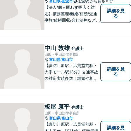
富山県
砺波市
砺波駅
から徒歩10分
|
【法人/個人問わず幅広く対
詳細を見
応】債務整理/離婚/相続/交通
る
事故/債権回収/会社法務など幅
広い知識を活かしご対応しま
す。気軽に相談していただけ
る法律事務所を目指しており
ますので、ぜひ一度ご相談く
中山 敦雄
弁護士
ださい。【JR「砺波駅」10
山田・中山法律事務所
分】
富山県
富山市
|
【諏訪川原駅・広貫堂前駅・
詳細を見
大手モール駅13分】交通事故
る
の対応実績多数！離婚や相続
のご相談もしやすいアットホ
ームな雰囲気。一人で悩みを
抱える前に、私と一緒に最善
策がないか考えてみません
板屋 康平
弁護士
か？【複数弁護士在籍】
山田・中山法律事務所
富山県
富山市
|
【諏訪川原駅・広貫堂前駅・
詳細を見
大手モール駅13分】依頼者様