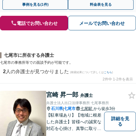
早めにご相談ください。【電話・メール・WEB相談可】
事例を見る(1件)
料金表を見る
電話でお問い合わせ
メールでお問い合わせ
七尾市に所在する弁護士
七尾市の事務所等での面談予約が可能です。
2
人の弁護士が見つかりました
(検索結果について詳しくは
こちら
)
2件中 1-2件を表示
宮崎 昇一郎
弁護士
弁護士法人出口法律事務所 七尾事務所
石川県
七尾市
七尾駅
から徒歩3分
|
【駐車場あり】【地域に根差
詳細を見
した弁護士】皆様への誠実な
る
対応を心掛け、真摯に取り組
みたいと思います。法律トラ