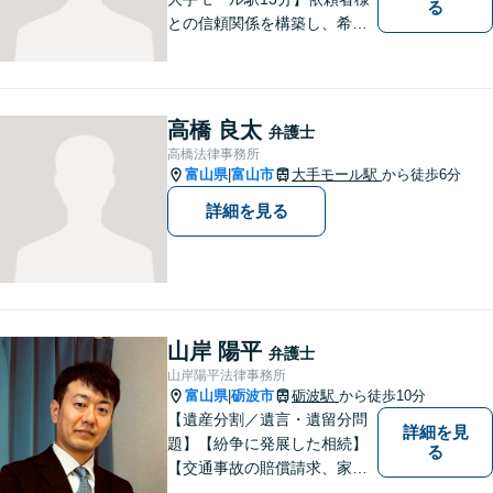
る
との信頼関係を構築し、希望
を尊重した解決になるよう尽
力してまいります。ちょっと
したことでも、ぜひお気軽に
ご相談ください。平日夜間相
高橋 良太
弁護士
談OK！【複数弁護士在籍】
高橋法律事務所
富山県
富山市
大手モール駅
から徒歩6分
|
詳細を見る
山岸 陽平
弁護士
山岸陽平法律事務所
富山県
砺波市
砺波駅
から徒歩10分
|
【遺産分割／遺言・遺留分問
詳細を見
題】【紛争に発展した相続】
る
【交通事故の賠償請求、家族
問題、刑事事件も】【富山県