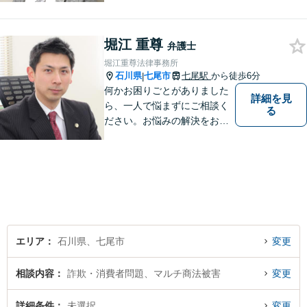
ブルでお悩みの方は、お気軽
にご相談ください。充実した
堀江 重尊
法的サービスを提供しており
弁護士
ますので，どうぞ宜しくお願
堀江重尊法律事務所
い申し上げます。
石川県
七尾市
七尾駅
から徒歩6分
|
何かお困りごとがありました
詳細を見
ら、一人で悩まずにご相談く
る
ださい。お悩みの解決をお手
伝いします。
エリア
石川県、七尾市
変更
相談内容
詐欺・消費者問題、マルチ商法被害
変更
詳細条件
未選択
変更