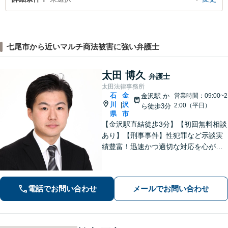
七尾市から近いマルチ商法被害に強い弁護士
太田 博久
弁護士
太田法律事務所
石
金
金沢駅
か
営業時間：09:00~2
川
沢
|
2:00（平日）
ら徒歩3分
県
市
【金沢駅直結徒歩3分】【初回無料相談
あり】【刑事事件】性犯罪など示談実
績豊富！迅速かつ適切な対応を心がけ
ています【離婚・男女問題】感情的に
なりがちな場面でも冷静かつ戦略的な
対応で、適切な解決へと導きます。
電話でお問い合わせ
メールでお問い合わせ