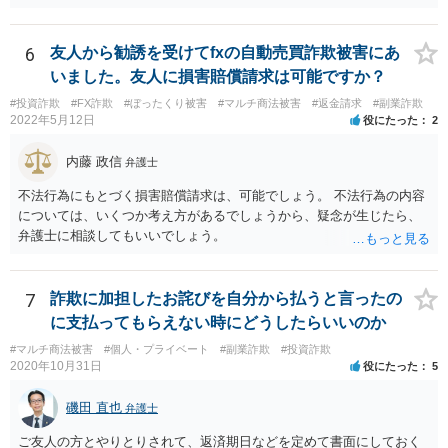
6
友人から勧誘を受けてfxの自動売買詐欺被害にあ
いました。友人に損害賠償請求は可能ですか？
#投資詐欺
#FX詐欺
#ぼったくり被害
#マルチ商法被害
#返金請求
#副業詐欺
2022年5月12日
役にたった
2
内藤 政信
弁護士
不法行為にもとづく損害賠償請求は、可能でしょう。 不法行為の内容
については、いくつか考え方があるでしょうから、疑念が生じたら、
弁護士に相談してもいいでしょう。
7
詐欺に加担したお詫びを自分から払うと言ったの
に支払ってもらえない時にどうしたらいいのか
#マルチ商法被害
#個人・プライベート
#副業詐欺
#投資詐欺
2020年10月31日
役にたった
5
磯田 直也
弁護士
ご友人の方とやりとりされて、返済期日などを定めて書面にしておく