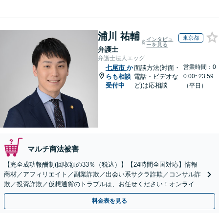
浦川 祐輔
東京都
インタビュ
ーを見る
弁護士
弁護士法人エッグ
営業時間：0
七尾市
か
面談方法(対面・
らも相談
電話・ビデオな
0:00~23:59
受付中
ど)は応相談
（平日）
マルチ商法被害
【完全成功報酬制(回収額の33％（税込）】【24時間全国対応】情報
商材／アフィリエイト／副業詐欺／出会い系サクラ詐欺／コンサル詐
欺／投資詐欺／仮想通貨のトラブルは、お任せください！オンライン
のみで解決も可能！
料金表を見る