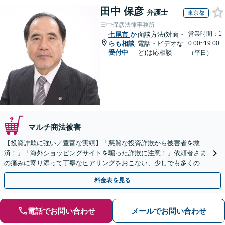
田中 保彦
弁護士
東京都
田中保彦法律事務所
営業時間：1
七尾市
か
面談方法(対面・
らも相談
電話・ビデオな
0:00~19:00
受付中
ど)は応相談
（平日）
マルチ商法被害
【投資詐欺に強い／豊富な実績】「悪質な投資詐欺から被害者を救
済！」「海外ショッピングサイトを騙った詐欺に注意！」依頼者さま
の痛みに寄り添って丁寧なヒアリングをおこない、少しでも多くの返
金が得られるよう尽力します！
料金表を見る
電話でお問い合わせ
メールでお問い合わせ