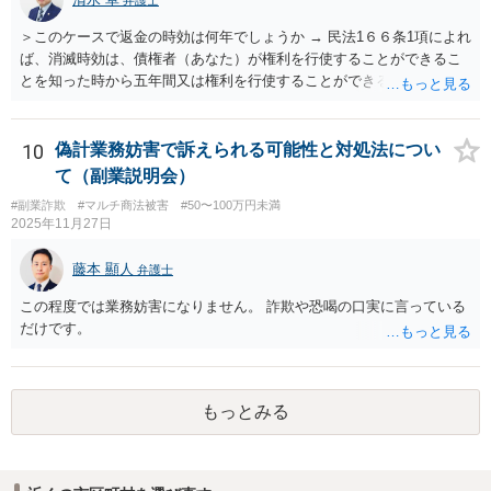
＞このケースで返金の時効は何年でしょうか → 民法1６６条1項によれ
ば、消滅時効は、債権者（あなた）が権利を行使することができるこ
とを知った時から五年間又は権利を行使することができる時から十年
間と思われます。 ただし、民法152条により、権利の承認があった
ときは、時効は更新しされ、その時から新たに進行を開始します。
「電話の音声録音やLINEで相手がお金を返金する内容の文書は残って
10
偽計業務妨害で訴えられる可能性と対処法につい
います。」とのことですが、これらが権利の承認にあたる可能性もあ
て（副業説明会）
ります。 ＞こんな状態でも返金要求してもいいのでしょうか。 → 相
#副業詐欺
#マルチ商法被害
#50〜100万円未満
手方が４５万円をこのまま利得できる法的根拠はないように思われま
2025年11月27日
す。考えられる回収手段としては、支払督促、少額訴訟、民事調停、
民事訴訟等があります。各手続きにはそれぞれの特徴があるので、一
藤本 顯人
弁護士
度、お住まいの地域等の弁護士に相談する等して、ご事案にあった方
法を検討なさってみてはいかがでしょうか。 【参考】お金を払っても
この程度では業務妨害になりません。 詐欺や恐喝の口実に言っている
らえない」とお困りの方へ（政府広報オンライン） https://www.gov-o
だけです。
nline.go.jp/useful/article/201504/1.html
もっとみる