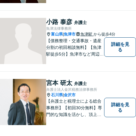
砺波地域を中心に富山県・石
川県に対応】 訴訟、調停、
交渉などの代理人活動を行い
小路 泰彦
弁護士
ます。顧問契約先の法律相
魚津法律事務所
談、個人の方の法律相談対応
富山県
魚津市
魚津駅
から徒歩4分
|
も。
【債務整理・交通事故・遺産
詳細を見
分割の初回相談無料】【魚津
る
駅徒歩5分】魚津市など周辺地
域に密着した法律事務所で
す。お気軽にご相談ください
ませ。
宮本 研太
弁護士
弁護士法人金沢税務法律事務所
石川県
金沢市
|
【弁護士と税理士による総合
詳細を見
事務所】【初回30分無料】専
る
門的な知識を活かし、頂上＝
「目標とすべき適切な解決」
までしっかりガイド、サポー
トします。 事務所ホームペー