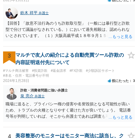
鈴木 祥平
弁護士
【回答】「故意不法行為のうち詐欺取引型」（一般には暴行型と詐欺
型で分けて議論がなされている。）において過失相殺は、認められな
いとされています。 （１）大阪高裁平成１８年９月１５日裁判例 裁判
所は、「故意ある不法行為に対する過失相殺の適否」について「過失
相殺は、本来文字通り過失のある当事者同士の損害の公平な分担調整
のための法制度であり、元来故意の不法行為の場合にはなじまないも
3
マルチで友人の紹介による自動売買ツール詐欺の
のというべきである。なぜなら、故意の不法行為は、加害者が悪意を
内容証明送付先について
もって一方的に被害者に対して仕掛けるものであり、根本的に被害者
#マルチ商法被害
#投資詐欺
#返金請求
#FX詐欺
#少額訴訟サポート
に生じた痛みをともに分け合うための基盤を欠く上、取引的不法行為
#本名・住所・電話番号が不明
における加害者の故意は、通常、被害者の落ち度或いは弱み、不意、
2024年1月28日
役にたった
3
不用意、不注意、未熟、無能、無知、愚昧等に対して向けられ、それ
詐欺・消費者問題に強い弁護士
らにつけ込むものであるから、被害者が加害者の思惑どおりに落ち度
泉 亮介
弁護士
等を示したからといって、これをもって被害者の過失と評価し、被害
者の加害者に対する損害賠償から被害者の落ち度等相当分を減額する
職場に送ると、プライバシー権の侵害や名誉毀損となる可能性が高い
ことにすれば必ず不法行為の成果をその分確保することができること
ため、トラブルの火種となりやすく避けた方が良いでしょう。 電話番
になるが、そのような事態を容認することは、結果として、不法行為
号等が判明していれば、そこから弁護士であれば調査も可能です。
のやり得を保証するに等しく、故意の不法行為を助長、支援、奨励す
るにも似て、明らかに正義と法の精神に反するからである。したがっ
て、故意の不法行為の場合、特段の事情がない限り、被害者の落ち度
4
美容整形のモニターはモニター商法に該当し、ク