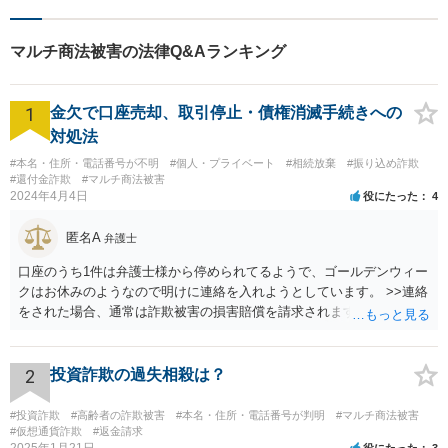
ジあります。
マルチ商法被害の法律Q&Aランキング
1
金欠で口座売却、取引停止・債権消滅手続きへの
対処法
#本名・住所・電話番号が不明
#個人・プライベート
#相続放棄
#振り込め詐欺
#還付金詐欺
#マルチ商法被害
2024年4月4日
役にたった
4
匿名A
弁護士
口座のうち1件は弁護士様から停められてるようで、ゴールデンウィー
クはお休みのようなので明けに連絡を入れようとしています。 >>連絡
をされた場合、通常は詐欺被害の損害賠償を請求されますのでご留意
ください。
2
投資詐欺の過失相殺は？
#投資詐欺
#高齢者の詐欺被害
#本名・住所・電話番号が判明
#マルチ商法被害
#仮想通貨詐欺
#返金請求
2025年1月21日
役にたった
3