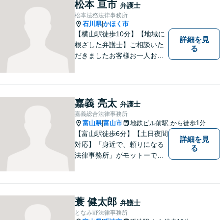
松本 亘市
弁護士
松本法務法律事務所
石川県
かほく市
|
【横山駅徒歩10分】【地域に
詳細を見
根ざした弁護士】ご相談いた
る
だきましたお客様お一人お一
人の幸せの為に力を尽くしま
す。交通事故／借金問題／離
婚問題／相続問題／刑事事件
など、幅広く対応可能。【夜
嘉義 亮太
弁護士
間／休日対応可能】どうぞお
嘉義総合法律事務所
気軽にご相談ください。
富山県
富山市
地鉄ビル前駅
から徒歩1分
|
【富山駅徒歩6分】【土日夜間
詳細を見
対応】「身近で、頼りになる
る
法律事務所」がモットーで
す。交通事故・刑事事件・離
婚問題を中心に、幅広いお困
りごとに対応していおりま
す。お悩みになる前に、ご相
蓑 健太郎
弁護士
談ください。【24Hメール受
となみ野法律事務所
付】