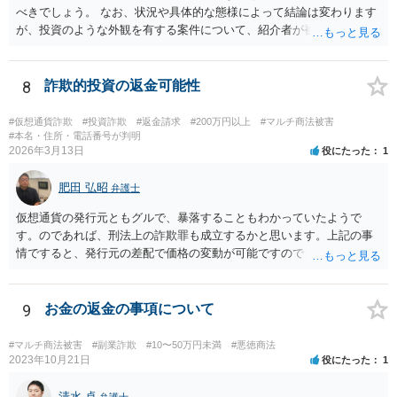
べきでしょう。 なお、状況や具体的な態様によって結論は変わります
が、投資のような外観を有する案件について、紹介者が被紹介者に対
して必ずしも民事上の損害賠償責任を負わないわけではありません。
8
詐欺的投資の返金可能性
#仮想通貨詐欺
#投資詐欺
#返金請求
#200万円以上
#マルチ商法被害
#本名・住所・電話番号が判明
2026年3月13日
役にたった
1
肥田 弘昭
弁護士
仮想通貨の発行元ともグルで、暴落することもわかっていたようで
す。のであれば、刑法上の詐欺罪も成立するかと思います。上記の事
情ですると、発行元の差配で価格の変動が可能ですので「投資」では
なく詐欺の手段として評価できる可能性があります。金銭を交付した
行為については、不法行為に基づく損害賠償、不当利得返還請求など
が考えられます。知人やファンドリーダーを共同不法行為者として、
9
お金の返金の事項について
損害賠償請求することが考えられます。ご参考にしてください。
#マルチ商法被害
#副業詐欺
#10〜50万円未満
#悪徳商法
2023年10月21日
役にたった
1
清水 卓
弁護士