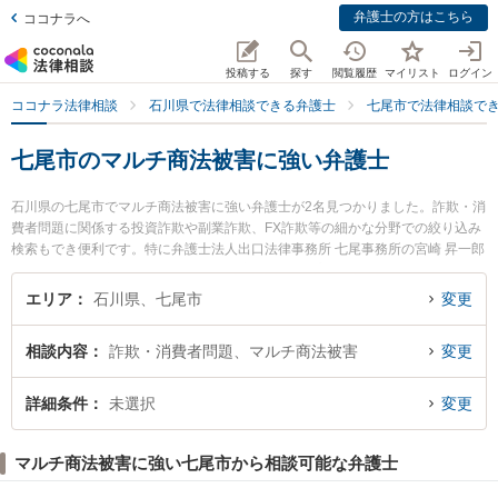
弁護士の方はこちら
ココナラへ
投稿する
探す
閲覧履歴
マイリスト
ログイン
ココナラ法律相談
石川県で法律相談できる弁護士
七尾市で法律相談で
七尾市のマルチ商法被害に強い弁護士
石川県の七尾市でマルチ商法被害に強い弁護士が2名見つかりました。詐欺・消
費者問題に関係する投資詐欺や副業詐欺、FX詐欺等の細かな分野での絞り込み
検索もでき便利です。特に弁護士法人出口法律事務所 七尾事務所の宮崎 昇一郎
弁護士や堀江重尊法律事務所の堀江 重尊弁護士のプロフィール情報や弁護士費
用、強みなどが注目されています。『七尾市で土日や夜間に発生したマルチ商
エリア
石川県、七尾市
変更
法被害のトラブルを今すぐに弁護士に相談したい』『マルチ商法被害のトラブ
ル解決の実績豊富な近くの弁護士を検索したい』『初回相談無料でマルチ商法
相談内容
詐欺・消費者問題、マルチ商法被害
変更
被害を法律相談できる七尾市内の弁護士に相談予約したい』などでお困りの相
談者さんにおすすめです。
詳細条件
未選択
変更
マルチ商法被害に強い七尾市から相談可能な弁護士