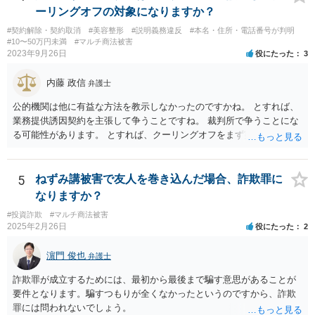
等を過失と評価して損害額の減額事由とすることは許されない。」と
ーリングオフの対象になりますか？
判示した。 （２）東京高等裁判所平成３０年５月２３日裁判例 裁判所
#契約解除・契約取消
#美容整形
#説明義務違反
#本名・住所・電話番号が判明
は、「故意ある不法行為（詐欺行為）に対する過失相殺の適用」につ
#10〜50万円未満
#マルチ商法被害
いて「本件のような故意による不法行為であって犯罪成立可能性すら
2023年9月26日
役にたった
3
あるものによる被害について、過失相殺をすることは、極力避けるべ
きである。・・・過失相殺は、当事者間の公平を図るため、損害賠償
内藤 政信
弁護士
の額を定めるに当たって、被害者の過失を考慮する制度であるとこ
ろ、第１審被告らの不法行為は、故意による違法な詐欺行為であっ
公的機関は他に有益な方法を教示しなかったのですかね。 とすれば、
て、このような場合に、被害者である第１審原告らの損害額を減額す
業務提供誘因契約を主張して争うことですね。 裁判所で争うことにな
ることは、加害者である第１審被告らに対し、故意に違法な手段で取
る可能性があります。 とすれば、クーリングオフをまず実行すること
得した利得を許容する結果になって相当でない。」と判示した。。 投
です。
資詐欺（ポンジスキーム）等の事例においては、相手方が故意に騙し
た事案であれば、過失相殺の主張は封じられることになります。
5
ねずみ講被害で友人を巻き込んだ場合、詐欺罪に
なりますか？
#投資詐欺
#マルチ商法被害
2025年2月26日
役にたった
2
濵門 俊也
弁護士
詐欺罪が成立するためには、最初から最後まで騙す意思があることが
要件となります。騙すつもりが全くなかったというのですから、詐欺
罪には問われないでしょう。