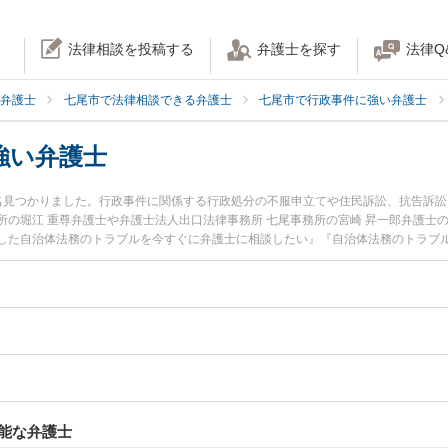
法律相談を投稿する
弁護士を探す
法律Q
弁護士
七尾市で法律相談できる弁護士
七尾市で行政事件に強い弁護士
強い弁護士
名見つかりました。行政事件に関係する行政処分の不服申立てや住民訴訟、抗告訴
所の堀江 重尊弁護士や弁護士法人出口法律事務所 七尾事務所の宮崎 昇一郎弁護士
した自治体法務のトラブルを今すぐに弁護士に相談したい』『自治体法務のトラブ
七尾市内の弁護士に相談予約したい』などでお困りの相談者さんにおすすめです。
能な弁護士