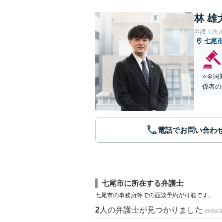
林 雄
弁護士法
七尾
⭐️全
係者の
電話でお問い合わ
七尾市に所在する弁護士
七尾市の事務所等での面談予約が可能です。
2
人の弁護士が見つかりました
(検索結