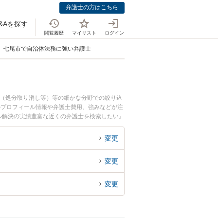
弁護士の方はこちら
&Aを探す
閲覧履歴
マイリスト
ログイン
七尾市で自治体法務に強い弁護士
訟（処分取り消し等）等の細かな分野での絞り込
のプロフィール情報や弁護士費用、強みなどが注
ル解決の実績豊富な近くの弁護士を検索したい』
変更
変更
変更