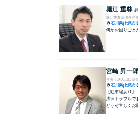
堀江 重尊
堀江重尊法律事務
石川県
七尾市
|
何かお困りごと
宮崎 昇一
弁護士法人出口法律
石川県
七尾市
|
【駐車場あり】
法律トラブルで
どうぞ宜しくお