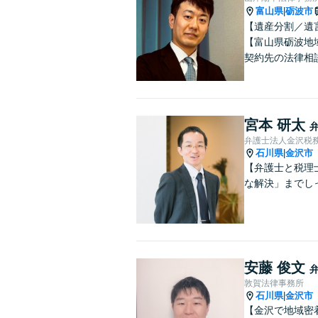
富山県
砺波市
|
【遺産分割／遺
【富山県砺波地
契約先の法律相
宮本 研太
弁護士法人金沢税
石川県
金沢市
|
【弁護士と税理
な解決」までし
安藤 俊文
敦賀法律事務所
石川県
金沢市
|
【金沢で地域密