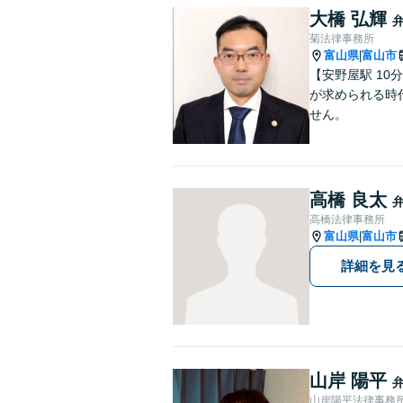
大橋 弘輝
菊法律事務所
富山県
富山市
|
【安野屋駅 1
が求められる時
せん。
高橋 良太
高橋法律事務所
富山県
富山市
|
詳細を見
山岸 陽平
山岸陽平法律事務