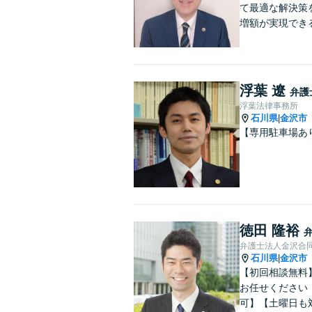
て最適な解決策
増額が実現でき
浮葉 遼
弁護
浮葉法律事務所
石川県
金沢市
|
【専用駐車場あ
徳田 隆裕
弁護士法人金沢合
石川県
金沢市
|
【初回相談無料
お任せください
可】【土曜日も