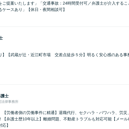
をご提案いたします」「交通事故：24時間受付可／弁護士が介入するこ
るケースあり」【休日・夜間相談可】
士
り】【武蔵が辻・近江町市場 交差点徒歩５分】明るく安心感のある事
弁護士
同法律事務所
】【労働者側の労働事件に精通】退職代行、セクハラ・パワハラ、労災
！【弁護士歴10年以上】離婚問題、不動産トラブルも対応可能【メール
対応】