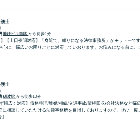
弁護士
所
地鉄ビル前駅
から徒歩1分
分】【土日夜間対応】「身近で、頼りになる法律事務所」がモットーで
中心に、幅広いお困りごとに対応していおります。お悩みになる前に、
弁護士
所
砺波駅
から徒歩10分
ず幅広く対応】債務整理/離婚/相続/交通事故/債権回収/会社法務など
軽に相談していただける法律事務所を目指しておりますので、ぜひ一度
分】