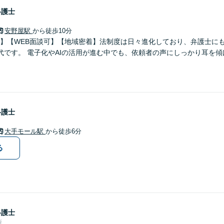
弁護士
安野屋駅
から徒歩10分
0分】【WEB面談可】【地域密着】法制度は日々進化しており、弁護士に
代です。 電子化やAIの活用が進む中でも、依頼者の声にしっかり耳を
弁護士
大手モール駅
から徒歩6分
る
弁護士
所