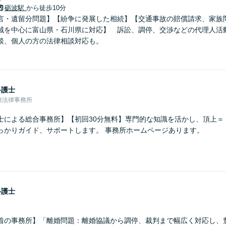
砺波駅
から徒歩10分
言・遺留分問題】【紛争に発展した相続】【交通事故の賠償請求、家族
域を中心に富山県・石川県に対応】 訴訟、調停、交渉などの代理人活
談、個人の方の法律相談対応も。
弁護士
務法律事務所
士による総合事務所】【初回30分無料】専門的な知識を活かし、頂上＝
っかりガイド、サポートします。 事務所ホームページあります。
弁護士
着の事務所】「離婚問題：離婚協議から調停、裁判まで幅広く対応し、