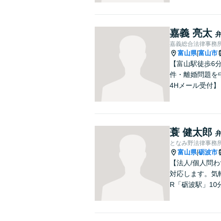
嘉義 亮太
嘉義総合法律事務
富山県
富山市
|
【富山駅徒歩6
件・離婚問題を
4Hメール受付】
蓑 健太郎
となみ野法律事務
富山県
砺波市
|
【法人/個人問わ
対応します。気
R「砺波駅」10