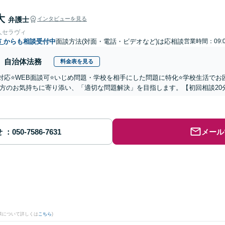
大
弁護士
インタビューを見る
人セラヴィ
市
からも相談受付中
面談方法(対面・電話・ビデオなど)は応相談
営業時間：09:
自治体法務
料金表を見る
国対応⭐️WEB面談可⭐️いじめ問題・学校を相手にした問題に特化⭐️学校生活
方のお気持ちに寄り添い、「適切な問題解決」を目指します。【初回相談20
せ
メール
果について詳しくは
こちら
)