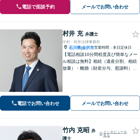
電話で面談予約
メールでお問い合わせ
村井 充
弁護士
中村・村井法律事務所
石川県
金沢市
営業時間：本日定休日
|
【電話相談10分間程度及び簡単なメー
ル相談は無料】相続（遺産分割、相続
放棄）・離婚（財産分与、慰謝料）・
男女問題・刑事（身体拘束からの釈
放、不起訴等）【弁護士歴10年以上】
話しやすい雰囲気を作ること・わかり
やすい言葉での説明を心がけていま
す。
電話でお問い合わせ
メールでお問い合わせ
竹内 克昭
弁
インタビューを
見る
護士