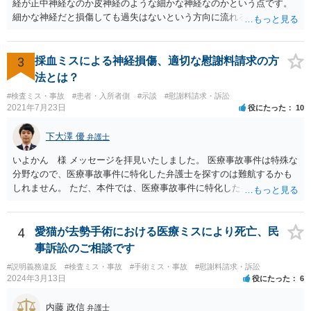
経が正中神経なのか皮神経のような細かな神経なのかという点です。
細かな神経だと損傷しても過失はないという方向に流れる可能性があ
ります。 正中神経損傷であれば、前の先生がおっしゃっているように
過失が認められる可能性がありますので弁護士費用を支払う価値はあ
るかと思います。 頑張ってください。
3
採血ミスによる神経損傷、適切な慰謝料請求の方
法とは？
#検査ミス・事故
#患者・入所者側
#示談
#慰謝料請求・訴訟
2021年7月23日
役にたった
10
下大澤 優
弁護士
いよかん 様 メッセージを拝見いたしました。 医療事故事件は特殊な
分野なので、医療事故事件に特化した弁護士を探すのは難航するかも
しれません。 ただ、本件では、医療事故事件に特化した弁護士でなく
とも対応は可能かと思われます。 医療事故事件で最も難しいのは医師
の過失（医療ミス）の立証なのですが、本件では過失自体には争いが
ないため、損害額の立証が主なポイントになります。 損害額に立証に
4
愛猫が去勢手術における医療ミスにより死亡、民
関しては、交通事故事件と同様の発想で考えればよいので、対応でき
事訴訟のご相談です
る弁護士は多いと思います。 今後の交渉については、ご自身で対応さ
#説明義務違反
#検査ミス・事故
#手術ミス・事故
#慰謝料請求・訴訟
れることも可能ではありますが、相手方保険会社は容易に増額に応じ
2024年3月13日
役にたった
6
ない（多少の増額はあり得るとしても、裁判基準での和解は難しい）
と思われます。 弁護士が介入することにより提示額が大きく変わるこ
内藤 政信
弁護士