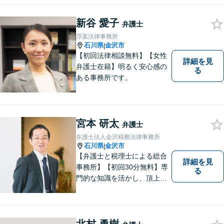
上】離婚問題、不動産トラブ
ルも対応可能【メール相談／
新谷 愛子
弁護士
ビデオ面談可】【土曜日も対
浮葉法律事務所
応】
石川県
金沢市
|
【初回法律相談無料】【女性
詳細を見
弁護士在籍】明るく安心感の
る
ある事務所です。
宮本 研太
弁護士
弁護士法人金沢税務法律事務所
石川県
金沢市
|
【弁護士と税理士による総合
詳細を見
事務所】【初回30分無料】専
る
門的な知識を活かし、頂上＝
「目標とすべき適切な解決」
までしっかりガイド、サポー
トします。 事務所ホームペー
ジあります。