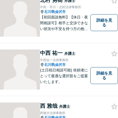
北村 勇樹
弁護士
中島・早川・北村法律事務所
石川県
金沢市
|
【初回面談無料】【休日・夜
詳細を見
間相談可】相手と交渉できな
る
い状況や不安を持つ方の抱え
る問題を解決するため、法律
を活かし、依頼者様を守りま
す。悩んでいる人は、一度弁
護士に話を聞いてもらうこと
中西 祐一
弁護士
でトラブル解決のきっかけを
中西祐一法律事務所
つかむことができるかもしれ
石川県
金沢市
|
ません。
{土日祝日相談可能} 依頼者に
詳細を見
とって最適な選択肢をご提案
る
いたします。
西 雅哉
弁護士
西徹夫法律事務所
石川県
金沢市
|