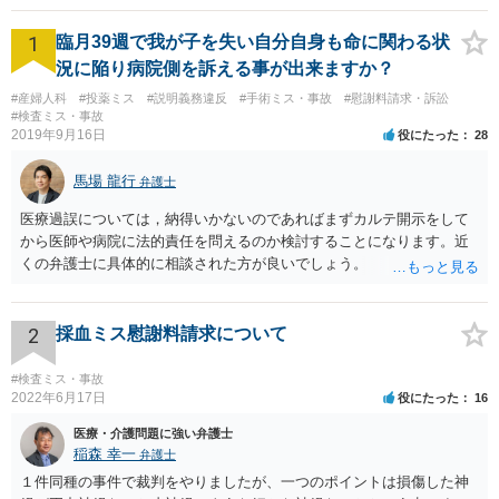
1
臨月39週で我が子を失い自分自身も命に関わる状
況に陥り病院側を訴える事が出来ますか？
#産婦人科
#投薬ミス
#説明義務違反
#手術ミス・事故
#慰謝料請求・訴訟
#検査ミス・事故
2019年9月16日
役にたった
28
馬場 龍行
弁護士
医療過誤については，納得いかないのであればまずカルテ開示をして
から医師や病院に法的責任を問えるのか検討することになります。近
くの弁護士に具体的に相談された方が良いでしょう。
2
採血ミス慰謝料請求について
#検査ミス・事故
2022年6月17日
役にたった
16
医療・介護問題に強い弁護士
稲森 幸一
弁護士
１件同種の事件で裁判をやりましたが、一つのポイントは損傷した神