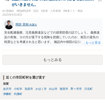
がいきません。
#介護施設
#慰謝料請求・訴訟
#患者・入所者側
#検査ミス・事故
2025年6月26日
岡田 晃朝
弁護士
安全配慮義務、注意義務違反などでの損害賠償の話でしょう。 義務違
反の有無、その方が落下する危険を把握していたのか、相互の過失の
程度などを考慮されると思います。 施設内や病院の記録の取得が必要
なのはおっしゃる通りですが、書き換えのリスクがある場合は、相手
には会えて連絡せずに、証拠保全の手続きの検討も必要です（不意打
ちで、事務所内の証拠を押さえます。ただし費用が掛かりますし、あ
もっとみる
る程度証拠が事務所にあること、証拠の特定が出来なければなりませ
ん）。
近くの市区町村を選び直す
加賀
金沢市
小松市
加賀市
かほく市
白山市
能美市
野々市市
川北町
津幡町
内灘町