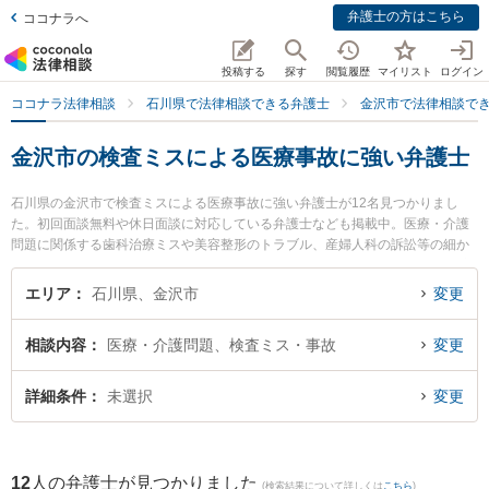
弁護士の方はこちら
ココナラへ
投稿する
探す
閲覧履歴
マイリスト
ログイン
ココナラ法律相談
石川県で法律相談できる弁護士
金沢市で法律相談で
金沢市の検査ミスによる医療事故に強い弁護士
石川県の金沢市で検査ミスによる医療事故に強い弁護士が12名見つかりまし
た。初回面談無料や休日面談に対応している弁護士なども掲載中。医療・介護
問題に関係する歯科治療ミスや美容整形のトラブル、産婦人科の訴訟等の細か
な分野での絞り込み検索もでき便利です。特に中村・村井法律事務所の村井 充
弁護士や金沢たけうち法律事務所の竹内 克昭弁護士、井奈法律事務所の井奈 尚
エリア
石川県、金沢市
変更
史弁護士のプロフィール情報や弁護士費用、強みなどが注目されています。
『金沢市で土日や夜間に発生した検査ミスによる医療事故のトラブルを今すぐ
相談内容
医療・介護問題、検査ミス・事故
変更
に弁護士に相談したい』『検査ミスによる医療事故のトラブル解決の実績豊富
な近くの弁護士を検索したい』『初回相談無料で検査ミスによる医療事故を法
律相談できる金沢市内の弁護士に相談予約したい』などでお困りの相談者さん
詳細条件
未選択
変更
におすすめです。
12
人の弁護士が見つかりました
(検索結果について詳しくは
こちら
)