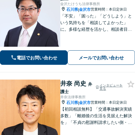
金沢たけうち法律事務所
石川県
金沢市
営業時間：本日定休日
|
「不安」「困った」「どうしよう」と
いう気持ちを「相談してよかった」
に。多様な経歴を活かし、相談者目線
を忘れません。相続、離婚、交通事故
の解決事例は多数あり、個人や企業様
の多くの方から喜ばれております。
【初回３０分間相談無料】
電話でお問い合わせ
メールでお問い合わせ
井奈 尚史
弁
インタビューを
見る
護士
井奈法律事務所
石川県
金沢市
営業時間：本日定休日
|
【初回相談無料】「交通事故解決実績
多数」「離婚後の生活を見据えた解決
を」「不貞の慰謝料請求したい側・さ
れた側どちらも対応」「株式や不動産