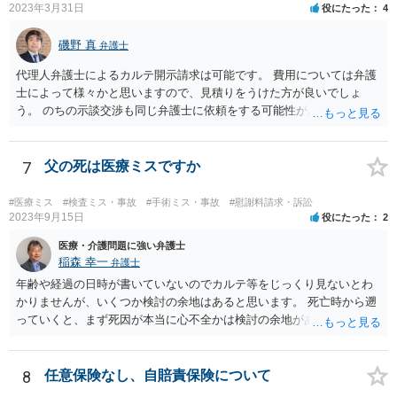
2023年3月31日
役にたった
4
らうために、一度法律事務所にご相談されておいても良いかも知れま
せん。
磯野 真
弁護士
代理人弁護士によるカルテ開示請求は可能です。 費用については弁護
士によって様々かと思いますので、見積りをうけた方が良いでしょ
う。 のちの示談交渉も同じ弁護士に依頼をする可能性がある場合に
は、それが必要になった場合の費用のことも含めて、予め相談してお
いたほうが良いと思われます。
7
父の死は医療ミスですか
#医療ミス
#検査ミス・事故
#手術ミス・事故
#慰謝料請求・訴訟
2023年9月15日
役にたった
2
医療・介護問題に強い弁護士
稲森 幸一
弁護士
年齢や経過の日時が書いていないのでカルテ等をじっくり見ないとわ
かりませんが、いくつか検討の余地はあると思います。 死亡時から遡
っていくと、まず死因が本当に心不全かは検討の余地があります。腹
痛の原因はなんだったのか。次に心不全だったとして、その治療をど
こまでしたのか、またしたとして死亡を防げたのかどうかという因果
関係の問題もあります。 さらに遡ると、C病院の手術に問題はなかっ
8
任意保険なし、自賠責保険について
たのか、そもそも手術をする必要があったのかも気になります。その