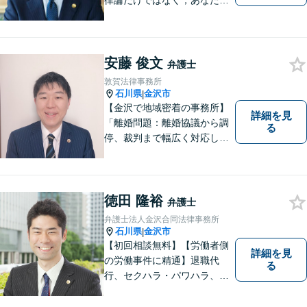
律論だけではなく，あなたの
お気持ちを踏まえて最善の解
決へ導きます
安藤 俊文
弁護士
敦賀法律事務所
石川県
金沢市
|
【金沢で地域密着の事務所】
詳細を見
「離婚問題：離婚協議から調
る
停、裁判まで幅広く対応し、
豊富な実績を活かして最適な
解決策をご提案いたします」
「交通事故：24時間受付可／
弁護士が介入することで賠償
徳田 隆裕
弁護士
金の大幅な増額が実現できる
弁護士法人金沢合同法律事務所
ケースあり」【休日・夜間相
石川県
金沢市
|
談可】
【初回相談無料】【労働者側
詳細を見
の労働事件に精通】退職代
る
行、セクハラ・パワハラ、労
災、未払い給与請求はお任せ
ください！【弁護士歴10年以