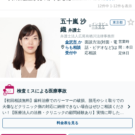
12件中 1-12件を表示
五十嵐 沙
東京都
インタビュ
ーを見る
織
弁護士
弁護士法人広尾有栖川法律事務所
営業時
金沢市
か
面談方法(対面・電
らも相談
話・ビデオなど)は
間：本日
受付中
応相談
定休日
検査ミスによる医療事故
【初回相談無料】歯科治療でのリーマーの破損、脱毛やシミ取りでの
火傷などクリニック側の対応に納得できない場合はぜひご相談くださ
い！【医療法人の法務・クリニックの顧問経験あり】実情に即したア
ドバイスで、納得のできるトラブルの解決を目指します。
料金表を見る