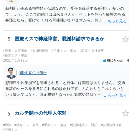
とは多々あるため、可能であれば弁護士に依頼した上での交渉をお勧
めしたいところです。
裁判所が認める損害額が低調なので、受任を躊躇する弁護士が多いの
でしょう。 ここでの紹介は出来ませんが、ペットを飼った経験のある
弁護士なら、受けて くれる可能性がありますから、何人か問い合わせ
してみることになるでしょう。
5
医療ミスで神経障害、慰謝料請求できるか
#患者・入所者側
#慰謝料増額
#手術ミス・事故
#医療・福祉業界
#検査ミス・事故
2021年1月19日
役にたった
6
磯田 直也
弁護士
慰謝料や休業損害を請求されること自体には問題はありません。 交通
事故のケースを参考にされるのは正解です。ふんわりとこれくらいと
いう提示ではなく、算定根拠となった計算式や類似ケースでの裁判所
の判断、収入資料などを併せて提示するように心掛けてください。 反
面、針刺し事故については医療者側の故意や過失がないと思われるケ
ースが多く、早期解決のためにある程度の減額等があることはやむを
6
カルテ開示の代理人依頼
得ないかとも思います。 病院側の提示があまりにも低額であった場合
などには、弁護士へのご依頼も検討されるべきかと思います。 弁護士
#示談
#検査ミス・事故
#手術ミス・事故
#慰謝料請求・訴訟
#説明義務違反
への依頼が必要になる際に備えて、また現時点でのアドバイス等をも
#医療ミス