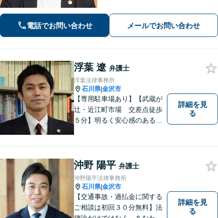
の評価が絡む複雑な事案もお任せくだ
さい」「相続問題に関する解決実績が
豊富」【完全個室】【子連れ相談可】
電話でお問い合わせ
メールでお問い合わせ
浮葉 遼
弁護士
浮葉法律事務所
石川県
金沢市
|
【専用駐車場あり】【武蔵が
詳細を見
辻・近江町市場 交差点徒歩
る
５分】明るく安心感のある事
務所です。
沖野 陽平
弁護士
沖野陽平法律事務所
石川県
金沢市
|
【交通事故・過払金に関する
詳細を見
ご相談は初回３０分無料】法
る