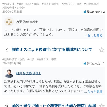
前は問題なさそうですが、転院が多いのでそんなに転院が必要だった
#示談交渉
#解決に向けた示談
#損害賠償増額
#検査ミス・事故
#自動車事故
のかも一応は検討材料だと思います。 いずれにしてもお近くの弁護士
#保険会社との交渉
2020年1月28日
役にたった
2
にカルテ等を持って行って相談されたらいかがでしょうか。 頑張って
ください。
内藤 政信
弁護士
１、その通りです。 ２、可能です。 しかし、実際は、自賠責の範囲で
終わることのほうが 多いでしょう。
9
採血ミスによる後遺症に対する慰謝料について
#慰謝料請求・訴訟
#示談
#検査ミス・事故
2023年6月26日
役にたった
1
細川 晋太朗
弁護士
記載された内容を拝見しましたが、病院から提示された示談金は極め
て低いという印象です。 適切な賠償を受けるためにも、ご相談をお勧
めいたします。 初回相談料が無料となっておりますので、お問い合わ
せいただければと存じます。
10
施設の過失で陥った介護費用の大幅な増額に納得