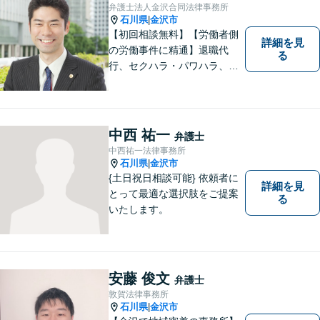
間／休日対応可能】どうぞお
弁護士法人金沢合同法律事務所
気軽にご相談ください。
石川県
金沢市
|
【初回相談無料】【労働者側
詳細を見
の労働事件に精通】退職代
る
行、セクハラ・パワハラ、労
災、未払い給与請求はお任せ
ください！【弁護士歴10年以
上】離婚問題、不動産トラブ
ルも対応可能【メール相談／
中西 祐一
弁護士
ビデオ面談可】【土曜日も対
中西祐一法律事務所
応】
石川県
金沢市
|
{土日祝日相談可能} 依頼者に
詳細を見
とって最適な選択肢をご提案
る
いたします。
安藤 俊文
弁護士
敦賀法律事務所
石川県
金沢市
|