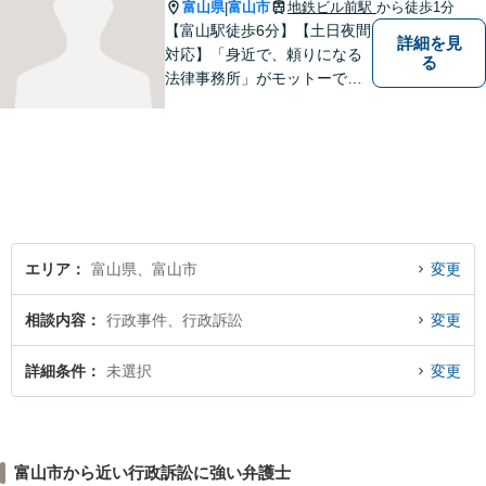
富山県
富山市
地鉄ビル前駅
から徒歩1分
|
【富山駅徒歩6分】【土日夜間
詳細を見
対応】「身近で、頼りになる
る
法律事務所」がモットーで
す。交通事故・刑事事件・離
婚問題を中心に、幅広いお困
りごとに対応していおりま
す。お悩みになる前に、ご相
談ください。【24Hメール受
付】
エリア
富山県、富山市
変更
相談内容
行政事件、行政訴訟
変更
詳細条件
未選択
変更
富山市から近い行政訴訟に強い弁護士