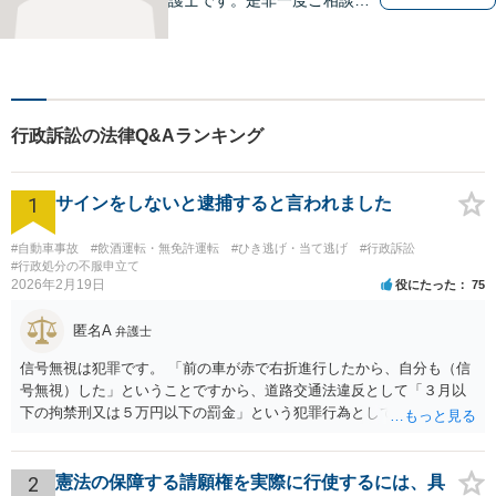
ださい。
行政訴訟の法律Q&Aランキング
1
サインをしないと逮捕すると言われました
#自動車事故
#飲酒運転・無免許運転
#ひき逃げ・当て逃げ
#行政訴訟
#行政処分の不服申立て
2026年2月19日
役にたった
75
匿名A
弁護士
信号無視は犯罪です。 「前の車が赤で右折進行したから、自分も（信
号無視）した」ということですから、道路交通法違反として「３月以
下の拘禁刑又は５万円以下の罰金」という犯罪行為として処罰される
可能性がありました。 となると、警察官としては、あなたがサインし
ようとしまいと現行犯逮捕できるわけです。 そこを、「サインをしな
いと逮捕する」というのは、「現行犯逮捕して刑事処分（罰金でも前
2
憲法の保障する請願権を実際に行使するには、具