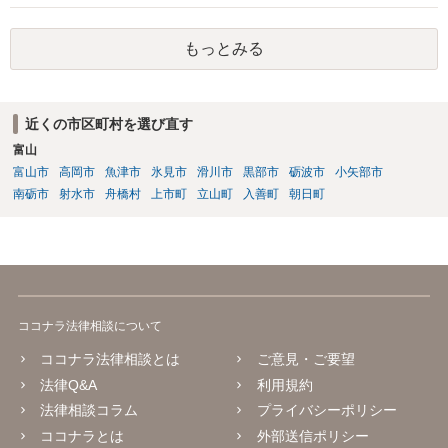
もっとみる
近くの市区町村を選び直す
富山
富山市
高岡市
魚津市
氷見市
滑川市
黒部市
砺波市
小矢部市
南砺市
射水市
舟橋村
上市町
立山町
入善町
朝日町
ココナラ法律相談について
ココナラ法律相談とは
ご意見・ご要望
法律Q&A
利用規約
法律相談コラム
プライバシーポリシー
ココナラとは
外部送信ポリシー