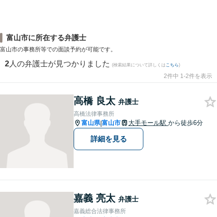
富山市に所在する弁護士
富山市の事務所等での面談予約が可能です。
2
人の弁護士が見つかりました
(検索結果について詳しくは
こちら
)
2件中 1-2件を表示
高橋 良太
弁護士
高橋法律事務所
富山県
富山市
大手モール駅
から徒歩6分
|
詳細を見る
嘉義 亮太
弁護士
嘉義総合法律事務所