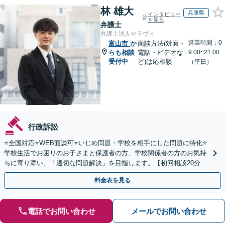
林 雄大
兵庫県
インタビュー
を見る
弁護士
弁護士法人セラヴィ
営業時間：0
富山市
か
面談方法(対面・
らも相談
電話・ビデオな
9:00~21:00
受付中
ど)は応相談
（平日）
行政訴訟
⭐️全国対応⭐️WEB面談可⭐️いじめ問題・学校を相手にした問題に特化⭐️
学校生活でお困りのお子さまと保護者の方、学校関係者の方のお気持
ちに寄り添い、「適切な問題解決」を目指します。【初回相談20分無
料】
料金表を見る
電話でお問い合わせ
メールでお問い合わせ