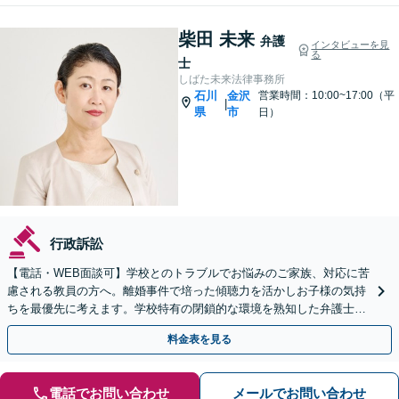
柴田 未来
弁護
インタビューを見
る
士
しばた未来法律事務所
石川
金沢
営業時間：10:00~17:00（平
|
県
市
日）
行政訴訟
【電話・WEB面談可】学校とのトラブルでお悩みのご家族、対応に苦
慮される教員の方へ。離婚事件で培った傾聴力を活かしお子様の気持
ちを最優先に考えます。学校特有の閉鎖的な環境を熟知した弁護士
が、法的な観点からあなたを守ります。
料金表を見る
電話でお問い合わせ
メールでお問い合わせ