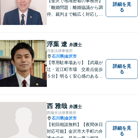
【金沢で地域密着の事務所】
詳細を見
「離婚問題：離婚協議から調
る
停、裁判まで幅広く対応し、
豊富な実績を活かして最適な
解決策をご提案いたします」
「交通事故：24時間受付可／
弁護士が介入することで賠償
浮葉 遼
弁護士
金の大幅な増額が実現できる
浮葉法律事務所
ケースあり」【休日・夜間相
石川県
金沢市
|
談可】
【専用駐車場あり】【武蔵が
詳細を見
辻・近江町市場 交差点徒歩
る
５分】明るく安心感のある事
務所です。
西 雅哉
弁護士
西徹夫法律事務所
石川県
金沢市
|
【初回相談無料】【夜間休日
詳細を見
対応可能】金沢市大手町の弁
る
護士です。是非一度ご相談く