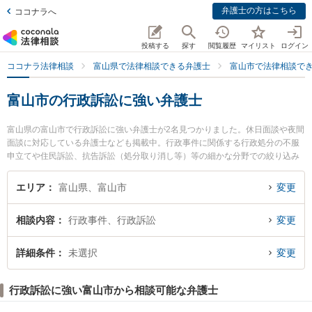
弁護士の方はこちら
ココナラへ
投稿する
探す
閲覧履歴
マイリスト
ログイン
ココナラ法律相談
富山県で法律相談できる弁護士
富山市で法律相談で
富山市の行政訴訟に強い弁護士
富山県の富山市で行政訴訟に強い弁護士が2名見つかりました。休日面談や夜間
面談に対応している弁護士なども掲載中。行政事件に関係する行政処分の不服
申立てや住民訴訟、抗告訴訟（処分取り消し等）等の細かな分野での絞り込み
検索もでき便利です。特に高橋法律事務所の高橋 良太弁護士や嘉義総合法律事
務所の嘉義 亮太弁護士のプロフィール情報や弁護士費用、強みなどが注目され
エリア
富山県、富山市
変更
ています。『富山市で土日や夜間に発生した行政訴訟のトラブルを今すぐに弁
護士に相談したい』『行政訴訟のトラブル解決の実績豊富な近くの弁護士を検
相談内容
行政事件、行政訴訟
変更
索したい』『初回相談無料で行政訴訟を法律相談できる富山市内の弁護士に相
談予約したい』などでお困りの相談者さんにおすすめです。
詳細条件
未選択
変更
行政訴訟に強い富山市から相談可能な弁護士