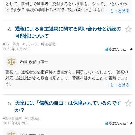
として、前倒しで当事者に交付するという事も、やってよいというわ
けですか？ 学校の学事日程の関係で効力発生日よりも前に交付したか
らとしても、効力発生日が記載されている証明書の効力に影響はない
でしょう。 両者をそろえるに越したことはないですが、卒業式の日程
自体は各学校によって慣例として定められることが多いですし、学籍
4
通報による自主返納に関する問い合わせと訴訟の
離脱日も、学校によって異なるようですから、そのこと自体に特に問
可能性について
題はないでしょう。 ＞万一、効力発生日より前に、その効力が無効と
#DV・暴力
#モラハラ
#行政訴訟
なる出来事が起こったとしたら、その証明書は効力を発生する事な
2023年10月23日
役にたった
4
く、証明書としては無効化されるということですね？ そう考えるのが
自然でしょう。 ただし、卒業証書自体は、通常記載されている内容
内藤 政信
弁護士
が、全課程を修了したという事実について記載されており、卒業式時
点では、そのこと自体は過去の事実として間違いないので、卒業証書
警察は、通報者の秘密保持の観点から、開示しないでしょう。 警察の
自体の無効かどうかという法的な効力を議論するものではないでしょ
対応に違法性がある場合は別として、警察を訴えることは 困難でしょ
う。 問題は、証書そのものではなく、在学中に何らかの問題を起こし
う。
て学籍を剥奪されたかどうか、ということなので、厳密に言えば卒業
証書自体の議論とは直接関係しないと思います。
5
天皇には「信教の自由」は保障されているのです
か？
#国や自治体
#行政訴訟
2023年4月28日
役にたった
4