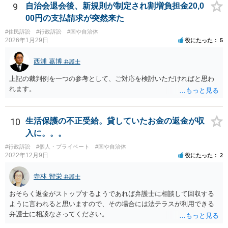
れたとしても、回収はできません。
9
自治会退会後、新規則が制定され割増負担金20,0
00円の支払請求が突然来た
#住民訴訟
#行政訴訟
#国や自治体
2026年1月29日
役にたった
5
西浦 嘉博
弁護士
上記の裁判例を一つの参考として、ご対応を検討いただければと思わ
れます。
10
生活保護の不正受給。貸していたお金の返金が収
入に。。。
#行政訴訟
#個人・プライベート
#国や自治体
2022年12月9日
役にたった
2
寺林 智栄
弁護士
おそらく返金がストップするようであれば弁護士に相談して回収する
ように言われると思いますので、その場合には法テラスが利用できる
弁護士に相談なさってください。