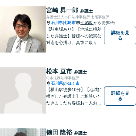
宮崎 昇一郎
弁護士
弁護士法人出口法律事務所 七尾事務所
石川県
七尾市
七尾駅
から徒歩3分
|
【駐車場あり】【地域に根差
詳細を見
した弁護士】皆様への誠実な
る
対応を心掛け、真摯に取り組
みたいと思います。法律トラ
ブルでお悩みの方は、お気軽
にご相談ください。充実した
法的サービスを提供しており
松本 亘市
弁護士
ますので，どうぞ宜しくお願
松本法務法律事務所
い申し上げます。
石川県
かほく市
|
【横山駅徒歩10分】【地域に
詳細を見
根ざした弁護士】ご相談いた
る
だきましたお客様お一人お一
人の幸せの為に力を尽くしま
す。交通事故／借金問題／離
婚問題／相続問題／刑事事件
など、幅広く対応可能。【夜
徳田 隆裕
弁護士