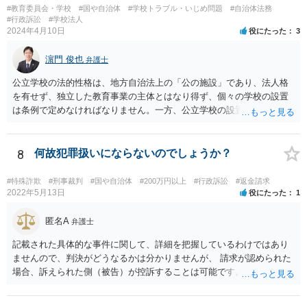
#教育委員会・学校
#国や自治体
#学校トラブル・いじめ問題
#自治体法務
#行政訴訟
#学校法人
2024年4月10日
役にたった
3
濵門 俊也
弁護士
公立学校の法的性格は、地方自治法上の「公の施設」であり、法人格
を有せず、独立した教育事業の主体とはなり得ず、個々の学校の設置
は条例で定めなければなりません。一方、公立学校の設置者である地
方公共団体は地方自治法上「法人とする。」と規定され、法律上の権
利義務の主体となる法人格を有し、教育事業の主体となっています。
ちなみに、公立学校は教育行政組織上の取扱いとしては「教育機関」
8
何故犯罪扱いにならないのでしょうか？
であり、校舎・校地等は地方自治法上「行政財産」とされています。
#特殊詐欺
#刑事裁判
#国や自治体
#200万円以上
#行政訴訟
#返金請求
2022年5月13日
役にたった
1
匿名A
弁護士
記載された具体的な事件に関して、詳細を把握しているわけではあり
ませんので、判決がどうなるかは分かりませんが、 請求が認められた
場合、訴えられた側（被告）が控訴することは可能です。 控訴が認め
られるかどうかは分かりませんが、控訴して判決内容を争うこと自体
はできます。 実際に被告に資産がないとなれば、判決で請求が認めら