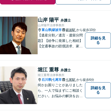
山岸 陽平
弁護士
山岸陽平法律事務所
富山県
砺波市
砺波駅
から徒歩10分
|
【遺産分割／遺言・遺留分問
詳細を見
題】【紛争に発展した相続】
る
【交通事故の賠償請求、家族
問題、刑事事件も】【富山県
砺波地域を中心に富山県・石
川県に対応】 訴訟、調停、
交渉などの代理人活動を行い
堀江 重尊
弁護士
ます。顧問契約先の法律相
堀江重尊法律事務所
談、個人の方の法律相談対応
石川県
七尾市
七尾駅
から徒歩6分
|
も。
何かお困りごとがありました
詳細を見
ら、一人で悩まずにご相談く
る
ださい。お悩みの解決をお手
伝いします。