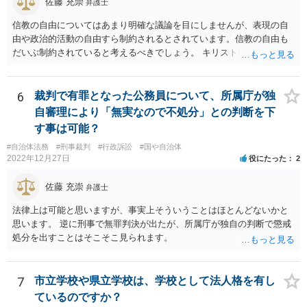
佐藤 充崇
弁護士
信教の自由についてはあまり明確な議論を目にしませんが、表現の自
由や政治的活動の自由すら制約されるとされています。信教の自由も
だいぶ制約されていると考えるべきでしょう。 キリスト教の信仰につ
いても、心の中で思うだけなら可能かもしれませんが、その信仰を理
由に宮中の祭祀・儀礼に関する儀式を拒否したり、それら儀式の遂行
を批判する意見を公にすることが無制限に許されるとは思えません。
6
裁判で有罪となった公務員について、所属庁が独
自審理により「無実なので不処分」との判断を下
す事は可能？
#自治体法務
#刑事裁判
#行政訴訟
#国や自治体
2022年12月27日
役にたった
2
佐藤 充崇
弁護士
法律上は可能と思いますが、事実上そういうことはほとんどないかと
思います。 逆に刑事で無罪判決が出たが、所属庁が独自の判断で懲戒
処分を出すことはそこそこ見られます。
7
市立学校や県立学校は、学校として法人格を有し
ているのですか？