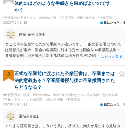
科になる）にできるが、認めてサインすれば反則処理（何千円程度の
体的にはどのような手続きを踏めばよいのです
反則金があっても前科にならない）ですませてあげる」という意味で
か？
す。 あなたはこの警察官を非難するのではなく、感謝すべきというこ
#行政処分の不服申立て
#自治体法務
#住民訴訟
#国や自治体
#行政訴訟
とです。 警察官の「こんな事を言うのだったら免許証返した方がい
2023年1月14日
役にたった
5
い」との発言ですが、実際「前の車が赤で右折進行したから、自分も
（信号無視）した」というあなたと同じ考えの人が運転をしている公
佐藤 充崇
弁護士
道は、きちんと交通ルールを守っている人や歩行者らにとってとても
危険なものであり怖いので、そのような人には是非とも運転免許を返
どこに何を請願するのかで手続きが違います。 一般の官公署について
納してほしいと思うのが社会の大勢です。 実際「交通違反を繰り返せ
は請願法が定め、国会の各議院に対する定めは国会法や衆議院規則・
ば免許停止や取消（強制返納）になる」のはそういうことです。 たま
参議院規則、地方議会に対する請願は地方自治法124条・125条が定め
たま（あなたにとって）いい警察官にあたったことをきっかけに、む
ています。 請願を行おうとする官公署にまず問いあわせるのが比較的
しろ今回を苦い薬（良い教訓）として反省し、次回から「前の車は赤
スムースかと思います。
で右折進行したけど、自分は右折進行を思いとどまった」と交通ルー
3
正式な卒業前に渡された卒業証書は、卒業までは
ルを遵守するドライバーになってほしいと期待しています。
法的意義ある？卒業証書授与後に卒業撤回された
らどうなる？
#教育委員会・学校
#国や自治体
#自治体や学校などへの損害賠償・慰謝料請求
#学校トラブル・いじめ問題
#自治体法務
#行政訴訟
2023年3月13日
役にたった
5
匿名A
弁護士
＞つまり証明書とは、こういう風に、将来的に効力が発生する見込み