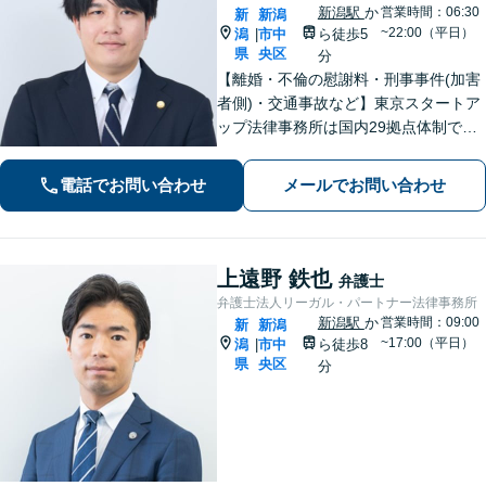
新潟駅
か
営業時間：06:30
新
新潟
~22:00（平日）
潟
市中
ら徒歩5
|
県
央区
分
【離婚・不倫の慰謝料・刑事事件(加害
者側)・交通事故など】東京スタートア
ップ法律事務所は国内29拠点体制で全
国対応！【ご自宅からの電話相談にも
対応(法律相談は完全予約制)】各分野で
電話でお問い合わせ
メールでお問い合わせ
専門性の高い弁護士が寄り添い解決を
サポートします。
上遠野 鉄也
弁護士
弁護士法人リーガル・パートナー法律事務所
新潟駅
か
営業時間：09:00
新
新潟
~17:00（平日）
潟
市中
ら徒歩8
|
県
央区
分