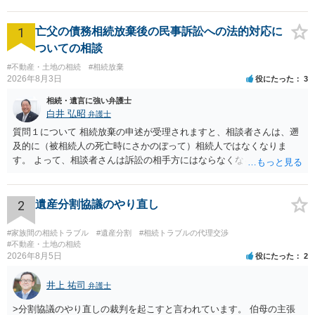
1
亡父の債務相続放棄後の民事訴訟への法的対応に
ついての相談
#不動産・土地の相続
#相続放棄
2026年8月3日
役にたった
3
相続・遺言に強い弁護士
白井 弘昭
弁護士
質問１について 相続放棄の申述が受理されますと、相談者さんは、遡
及的に（被相続人の死亡時にさかのぼって）相続人ではなくなりま
す。 よって、相談者さんは訴訟の相手方にはならなくなるので（明け
渡し請求の対象ではなくなるので）請求棄却となります。 相続放棄受
理証明を家庭裁判所で取得し、コピーを答弁書に添えて裁判所に提出
してください。 質問２について 請求棄却を求める答弁書を提出すれ
2
遺産分割協議のやり直し
ば、第１回期日は出席する必要がありません。その日は差支え（用事
があり出席できない）との記載で十分です。 質問３について 弁護士で
#家族間の相続トラブル
#遺産分割
#相続トラブルの代理交渉
はないので、ｍｉｎｔｓでの提出の必要は無いと思います。郵送（期
#不動産・土地の相続
2026年8月5日
役にたった
2
限までに届けばよい）で十分です。 詳細は、書面記載の裁判所書記官
にお問い合わせください。 以上、ご参考まで。
井上 祐司
弁護士
>分割協議のやり直しの裁判を起こすと言われています。 伯母の主張