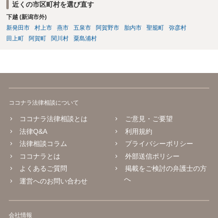
近くの市区町村を選び直す
下越 (新潟市外)
新発田市
村上市
燕市
五泉市
阿賀野市
胎内市
聖籠町
弥彦村
田上町
阿賀町
関川村
粟島浦村
ココナラ法律相談について
ココナラ法律相談とは
ご意見・ご要望
法律Q&A
利用規約
法律相談コラム
プライバシーポリシー
ココナラとは
外部送信ポリシー
よくあるご質問
掲載をご検討の弁護士の方
へ
運営へのお問い合わせ
会社情報