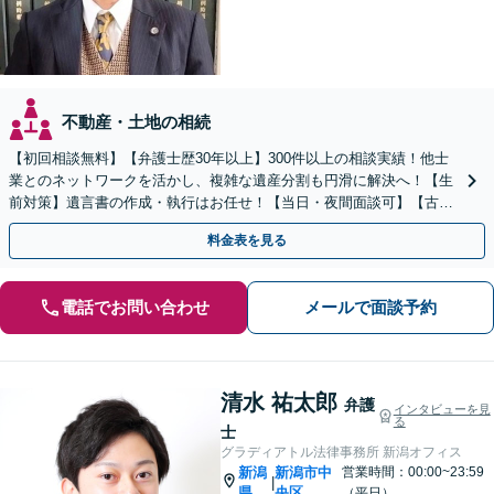
不動産・土地の相続
【初回相談無料】【弁護士歴30年以上】300件以上の相談実績！他士
業とのネットワークを活かし、複雑な遺産分割も円滑に解決へ！【生
前対策】遺言書の作成・執行はお任せ！【当日・夜間面談可】【古町
地区・中央区役所徒歩2分】
料金表を見る
電話でお問い合わせ
メールで面談予約
清水 祐太郎
弁護
インタビューを見
る
士
グラディアトル法律事務所 新潟オフィス
新潟
新潟市中
営業時間：00:00~23:59
|
県
央区
（平日）