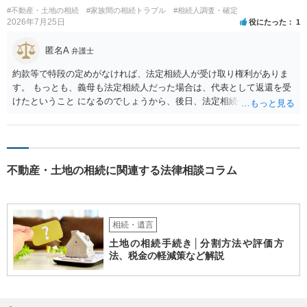
#不動産・土地の相続
#家族間の相続トラブル
#相続人調査・確定
2026年7月25日
役にたった
1
匿名A
弁護士
約款等で特段の定めがなければ、法定相続人が受け取り権利がありま
す。 もっとも、義母も法定相続人だった場合は、代表として返還を受
けたということ になるのでしょうから、後日、法定相続分に基づいて
精算を求めることは可能と思います。
不動産・土地の相続に関連する法律相談コラム
相続・遺言
土地の相続手続き│分割方法や評価方
法、税金の軽減策など解説