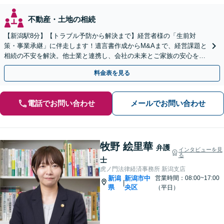
不動産・土地の相続
【新潟駅8分】【トラブル予防から解決まで】経営者様の「生前対
策・事業承継」に伴走します！遺言書作成からM&Aまで、経営課題と
相続の不安を解決。他士業と連携し、会社の未来とご家族の安心を守
る身近なパートナーです。【顧問先80社以上の実績】
料金表を見る
電話でお問い合わせ
メールでお問い合わせ
牧野 絵里華
弁護
インタビューを見
る
士
虎ノ門法律経済事務所 新潟支店
新潟
新潟市中
営業時間：08:00~17:00
|
県
央区
（平日）