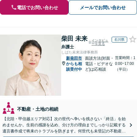
電話でお問い合わせ
メールでお問い合わせ
柴田 未来
石川県
インタビュ
ーを見る
弁護士
しばた未来法律事務所
営業時間：1
新発田市
面談方法(対面・
からも相
電話・ビデオな
0:00~17:00
談受付中
ど)は応相談
（平日）
不動産・土地の相続
【北陸・甲信越エリア対応】次の世代へ争いを残さない「終活」を始
めませんか。生前の感謝を込め、分け方の理由までしっかり記載する
遺言書作成で将来のトラブルを防ぎます。何世代も未登記の不動産問