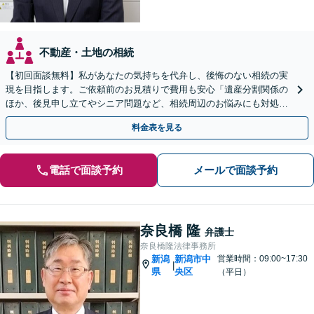
不動産・土地の相続
【初回面談無料】私があなたの気持ちを代弁し、後悔のない相続の実
現を目指します。ご依頼前のお見積りで費用も安心「遺産分割関係の
ほか、後見申し立てやシニア問題など、相続周辺のお悩みにも対処可
能」【WEB面談対応】
料金表を見る
電話で面談予約
メールで面談予約
奈良橋 隆
弁護士
奈良橋隆法律事務所
新潟
新潟市中
営業時間：09:00~17:30
|
県
央区
（平日）