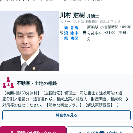
川村 浩樹
弁護士
ベリーベスト法律事務所 新潟オフィス
新潟駅
か
営業時間：09:30
新
新潟
~21:00（平日）
潟
市中
ら徒歩4
|
県
央区
分
不動産・土地の相続
【初回相談60分無料】【全国対応】税理士・司法書士と連携可能！遺
産分割／遺留分／遺言書作成／相続放棄／相続人・財産調査／相続税
対策等お任せください。【明瞭な料金プラン】【解決実績豊富】【電
話相談可】
料金表を見る