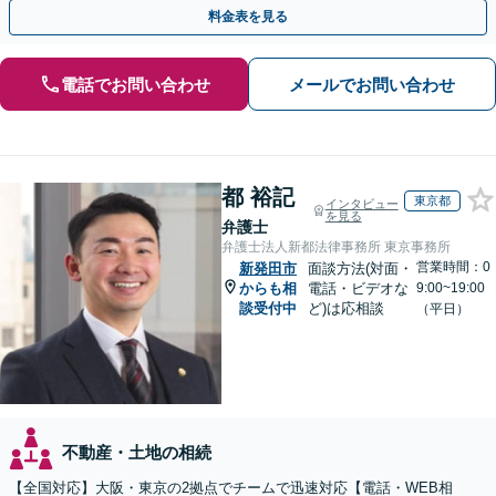
題も対応可能。【電話相談・WEB面談可】
料金表を見る
電話でお問い合わせ
メールでお問い合わせ
都 裕記
東京都
インタビュー
を見る
弁護士
弁護士法人新都法律事務所 東京事務所
営業時間：0
新発田市
面談方法(対面・
からも相
電話・ビデオな
9:00~19:00
談受付中
ど)は応相談
（平日）
不動産・土地の相続
【全国対応】大阪・東京の2拠点でチームで迅速対応【電話・WEB相