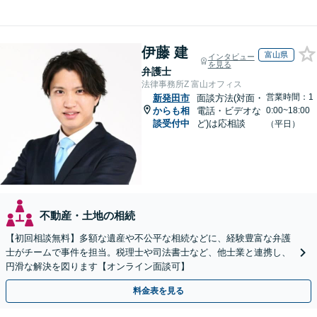
伊藤 建
富山県
インタビュー
を見る
弁護士
法律事務所Z 富山オフィス
営業時間：1
新発田市
面談方法(対面・
からも相
電話・ビデオな
0:00~18:00
談受付中
ど)は応相談
（平日）
不動産・土地の相続
【初回相談無料】多額な遺産や不公平な相続などに、経験豊富な弁護
士がチームで事件を担当。税理士や司法書士など、他士業と連携し、
円滑な解決を図ります【オンライン面談可】
料金表を見る