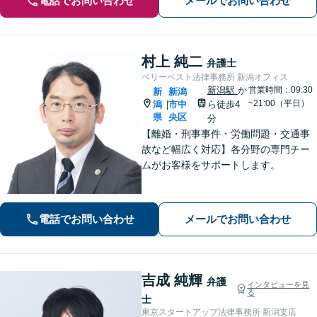
電話でお問い合わせ
メールでお問い合わせ
村上 純二
弁護士
ベリーベスト法律事務所 新潟オフィス
新潟駅
か
営業時間：09:30
新
新潟
~21:00（平日）
潟
市中
ら徒歩4
|
県
央区
分
【離婚・刑事事件・労働問題・交通事
故など幅広く対応】各分野の専門チー
ムがお客様をサポートします。
電話でお問い合わせ
メールでお問い合わせ
吉成 純輝
弁護
インタビューを見
る
士
東京スタートアップ法律事務所 新潟支店