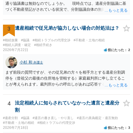
通り協議書は無効なのでしょうか。 現時点では、遺産分割協議に基
づく不動産登記がされている状況で、分割協議自体の無効を裁判所が
認めたわけではないので、分割協議の効力に影響はありません。 先
方の訴訟の主張及び立証次第ですが、 ・御祖母様の認知能力に関する
医師の意見書、筆跡鑑定 が提出されればその効力が否定される可能性
3
遺産相続で従兄弟が協力しない場合の対処法は？
はありますが、 ・伯母様自身が分割協議に加わっていること ・御祖母
様の意に反する遺産分割協議を行う実益が誰にあったかの立証が困難
#相続放棄
#協議
#相続トラブルの代理交渉
#不動産・土地の相続
であること からすると、実際に遺産分割協議の効力が否定される可能
#相続人調査・確定
#相続手続き
2026年7月22日
役にたった
2
性はそれほど高くない（立証のハードルは非常に高い）ということが
言えると思います。
小杉 和
弁護士
まず前段の質問ですが、その従兄弟の方々を相手方とする遺産分割調
停を（曾祖父の最後の住所地を管轄する）家庭裁判所に申し立てるこ
とが考えられます。裁判所からの呼出しがあれば応答する可能性がま
だあるのではないでしょうか。 後段の質問については、相続放棄は可
能と思われます。時間が思った以上にないので必要書類をてきぱきと
揃える必要があります。その点是非御注意ください。
4
法定相続人に知らされていなかった遺言と遺産分
割
#遺産分割
#協議
#遺言の書き直し・やり直し
#遺言の真偽鑑定・遺言無効
#不動産・土地の相続
#相続トラブルの代理交渉
2026年7月18日
役にたった
3