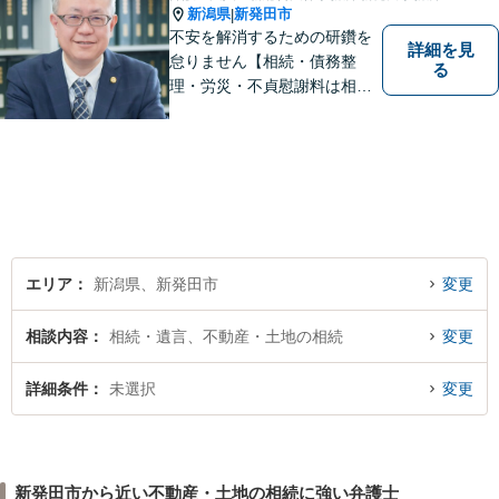
新潟県
新発田市
|
不安を解消するための研鑽を
詳細を見
怠りません【相続・債務整
る
理・労災・不貞慰謝料は相談
料初回無料】【交通事故被害
者の方は相談料無料（弁護士
費用特約利用の場合は除
く）】【土曜相談可】
エリア
新潟県、新発田市
変更
相談内容
相続・遺言、不動産・土地の相続
変更
詳細条件
未選択
変更
新発田市から近い不動産・土地の相続に強い弁護士