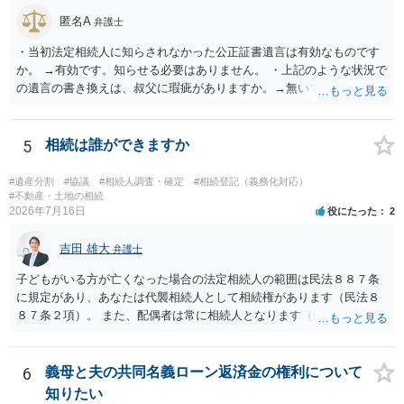
匿名A
弁護士
・当初法定相続人に知らされなかった公正証書遺言は有効なものです
か。 →有効です。知らせる必要はありません。 ・上記のような状況で
の遺言の書き換えは、叔父に瑕疵がありますか。→無いです。 ・分割
する場合の比率は、現状で、客観的に見てどの程度が妥当と考えられ
ますか。 →本人が自由に決められますので、どこが妥当とは言えない
です。客観的な基準もありません。 ・できれば穏やかに、分割を拒否
5
相続は誰ができますか
することはできますか。 →分割を拒否するということは、遺産はいら
ないということでしょうか。遺言で、受取を指定されててもいらない
#遺産分割
#協議
#相続人調査・確定
#相続登記（義務化対応）
と拒否することはできます。理由を説明する必要はありません。
#不動産・土地の相続
2026年7月16日
役にたった
2
吉田 雄大
弁護士
子どもがいる方が亡くなった場合の法定相続人の範囲は民法８８７条
に規定があり、あなたは代襲相続人として相続権があります（民法８
８７条２項）。 また、配偶者は常に相続人となります（民法８９０
条）。 「祖父の子供３人」の方の配偶者がご健在であれば、その方に
も相続権があります。つまり、孫５人に加えて「おじ又はおば」にも
相続権がある可能性があります。
6
義母と夫の共同名義ローン返済金の権利について
知りたい