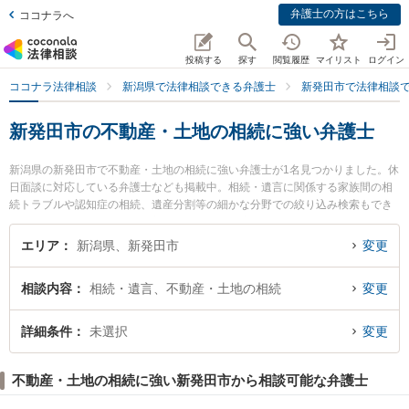
弁護士の方はこちら
ココナラへ
投稿する
探す
閲覧履歴
マイリスト
ログイン
ココナラ法律相談
新潟県で法律相談できる弁護士
新発田市で法律相談
新発田市の不動産・土地の相続に強い弁護士
新潟県の新発田市で不動産・土地の相続に強い弁護士が1名見つかりました。休
日面談に対応している弁護士なども掲載中。相続・遺言に関係する家族間の相
続トラブルや認知症の相続、遺産分割等の細かな分野での絞り込み検索もでき
便利です。特に弁護士法人一新総合法律事務所 新発田事務所の中川 正一弁護士
のプロフィール情報や弁護士費用、強みなどが注目されています。『新発田市
エリア
新潟県、新発田市
変更
で土日や夜間に発生した不動産・土地の相続のトラブルを今すぐに弁護士に相
談したい』『不動産・土地の相続のトラブル解決の実績豊富な近くの弁護士を
相談内容
相続・遺言、不動産・土地の相続
変更
検索したい』『初回相談無料で不動産・土地の相続を法律相談できる新発田市
内の弁護士に相談予約したい』などでお困りの相談者さんにおすすめです。
詳細条件
未選択
変更
不動産・土地の相続に強い新発田市から相談可能な弁護士