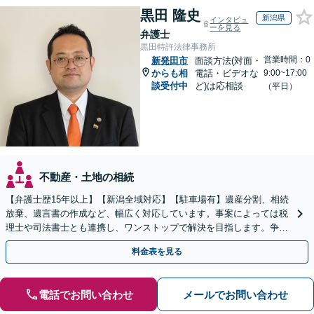
黒田 隆史
新潟県
インタビュ
ーを見る
弁護士
黒田特許法律事務所
営業時間：0
新発田市
面談方法(対面・
からも相
電話・ビデオな
9:00~17:00
談受付中
ど)は応相談
（平日）
不動産・土地の相続
【弁護士歴15年以上】【新潟全域対応】【駐車場有】遺産分割、相続
放棄、遺言書の作成など、幅広く対応しています。事案によっては税
理士や司法書士とも連携し、ワンストップで解決を目指します。争い
を防ぐためにもぜひご相談ください。【分割払い可】
料金表を見る
電話でお問い合わせ
メールでお問い合わせ