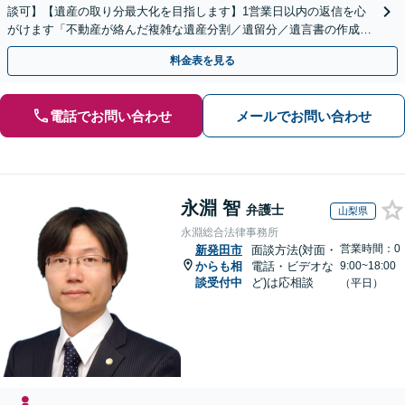
談可】【遺産の取り分最大化を目指します】1営業日以内の返信を心
がけます「不動産が絡んだ複雑な遺産分割／遺留分／遺言書の作成・
執行／事業承継など、お任せください」【休日相談あり】
料金表を見る
電話でお問い合わせ
メールでお問い合わせ
永淵 智
弁護士
山梨県
永淵総合法律事務所
営業時間：0
新発田市
面談方法(対面・
からも相
電話・ビデオな
9:00~18:00
談受付中
ど)は応相談
（平日）