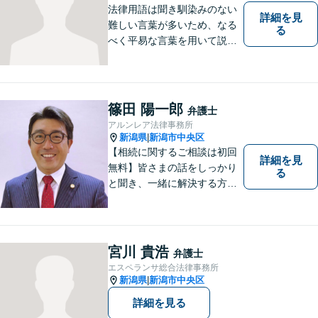
法律用語は聞き馴染みのない
詳細を見
難しい言葉が多いため、なる
る
べく平易な言葉を用いて説明
をするようにしております。
誰かに悩みを話すだけで心の
中が整理されることもありま
す。 お困りごとがある方は、
篠田 陽一郎
弁護士
ぜひご相談ください。
アルンレア法律事務所
新潟県
新潟市中央区
|
【相続に関するご相談は初回
詳細を見
無料】皆さまの話をしっかり
る
と聞き、一緒に解決する方法
を探します。
宮川 貴浩
弁護士
エスペランサ総合法律事務所
新潟県
新潟市中央区
|
詳細を見る