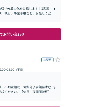
の取り分最大化を目指します】1営業
成・執行／事業承継など、お任せくだ
でお問い合わせ
山梨県
:00~18:00（平日）
議、不動産相続、遺留分侵害額請求な
相談ください。【休日・夜間面談可】