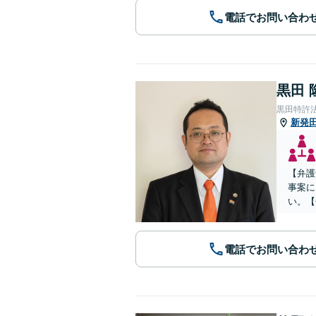
電話でお問い合わ
黒田 
黒田特許
新発
【弁護
事案に
い。【
電話でお問い合わ