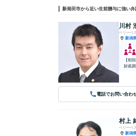
新発田市から近い生前贈与に強い弁
川村 
ベリーベ
新潟
【初回
財産調
電話でお問い合わ
村上 
ベリーベ
新潟