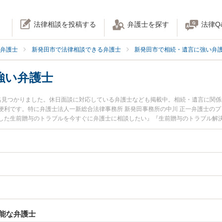
法律相談を投稿する
弁護士を探す
法律Q
弁護士
新発田市で法律相談できる弁護士
新発田市で相続・遺言に強い弁
強い弁護士
名見つかりました。休日面談に対応している弁護士なども掲載中。相続・遺言に関
便利です。特に弁護士法人一新総合法律事務所 新発田事務所の中川 正一弁護士の
した生前贈与のトラブルを今すぐに弁護士に相談したい』『生前贈与のトラブル解
市内の弁護士に相談予約したい』などでお困りの相談者さんにおすすめです。
能な弁護士