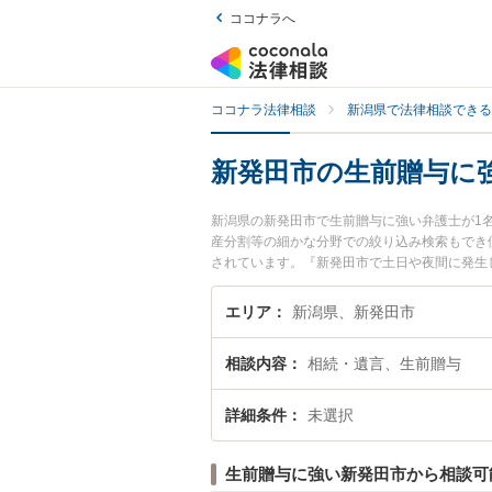
ココナラへ
ココナラ法律相談
新潟県で法律相談できる
新発田市の生前贈与に
新潟県の新発田市で生前贈与に強い弁護士が1
産分割等の細かな分野での絞り込み検索もでき
されています。『新発田市で土日や夜間に発生
回相談無料で生前贈与を法律相談できる新発田
エリア
新潟県、新発田市
相談内容
相続・遺言、生前贈与
詳細条件
未選択
生前贈与に強い新発田市から相談可