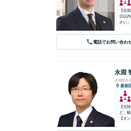
【全国
日以内
さい」
電話でお問い合わ
永淵 
永淵総合
新発
【北陸
ど、幅
【オン