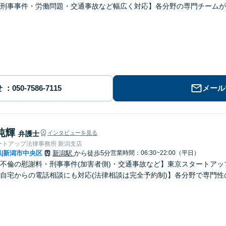
刑事事件・労働問題・交通事故など幅広く対応】各分野の専門チームが
せ
メール
純輝
弁護士
インタビューを見る
ートアップ法律事務所 新潟支店
県
新潟市中央区
新潟駅
から徒歩5分
営業時間：06:30~22:00（平日）
|
不倫の慰謝料・刑事事件(加害者側)・交通事故など】東京スタートアッ
自宅からの電話相談にも対応(法律相談は完全予約制)】各分野で専門