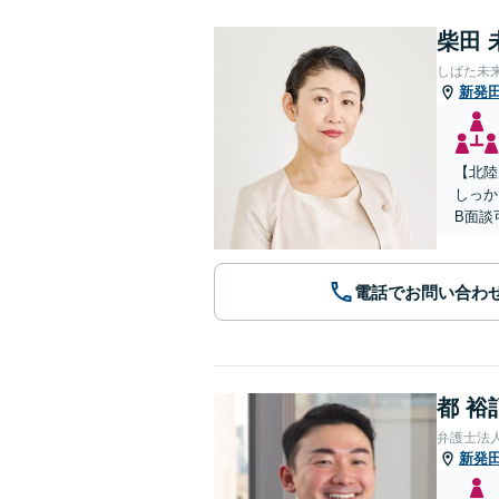
柴田 
しばた未
新発
【北陸
しっか
B面談
電話でお問い合わ
都 裕
弁護士法
新発