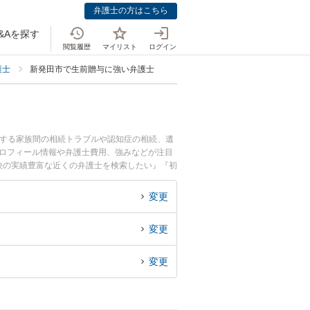
弁護士の方はこちら
&Aを探す
閲覧履歴
マイリスト
ログイン
護士
新発田市で生前贈与に強い弁護士
係する家族間の相続トラブルや認知症の相続、遺
プロフィール情報や弁護士費用、強みなどが注目
決の実績豊富な近くの弁護士を検索したい』『初
変更
変更
変更