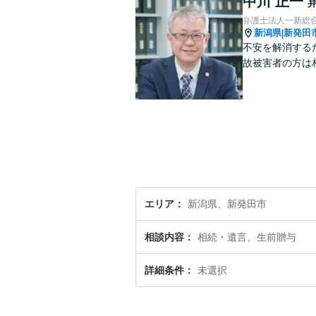
中川 正一
弁護士法人一新総
新潟県
新発田
|
不安を解消する
故被害者の方は
エリア
新潟県、新発田市
相談内容
相続・遺言、生前贈与
詳細条件
未選択