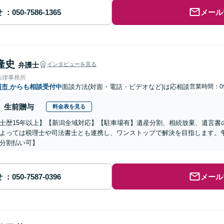
せ
メール
隆史
弁護士
インタビューを見る
法律事務所
田市
からも相談受付中
面談方法(対面・電話・ビデオなど)は応相談
営業時間：09
生前贈与
料金表を見る
士歴15年以上】【新潟全域対応】【駐車場有】遺産分割、相続放棄、遺言書
よっては税理士や司法書士とも連携し、ワンストップで解決を目指します。
分割払い可】
せ
メール