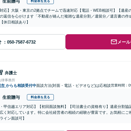
生前贈与
料金表を見る
対応】大阪・東京の2拠点でチームで迅速対応【電話・WEB相談可】【遺産
の返信を心がけます「不動産が絡んだ複雑な遺産分割／遺留分／遺言書の作
【休日相談あり】
せ
メール
智
弁護士
法律事務所
田市
からも相談受付中
面談方法(対面・電話・ビデオなど)は応相談
営業時間：09
生前贈与
料金表を見る
・甲信越エリア対応】【初回面談無料】【司法書士の資格有り】遺産分割協
広く対応しています。特に会社経営者の相続の経験が豊富です。お気軽にご
ライン面談可】