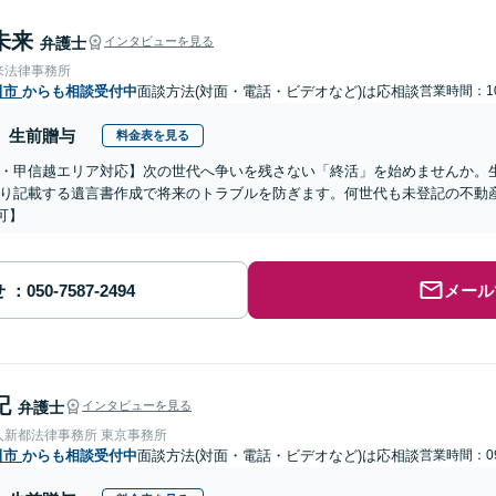
未来
弁護士
インタビューを見る
来法律事務所
田市
からも相談受付中
面談方法(対面・電話・ビデオなど)は応相談
営業時間：10
生前贈与
料金表を見る
・甲信越エリア対応】次の世代へ争いを残さない「終活」を始めませんか。
り記載する遺言書作成で将来のトラブルを防ぎます。何世代も未登記の不動
可】
せ
メール
記
弁護士
インタビューを見る
人新都法律事務所 東京事務所
田市
からも相談受付中
面談方法(対面・電話・ビデオなど)は応相談
営業時間：09