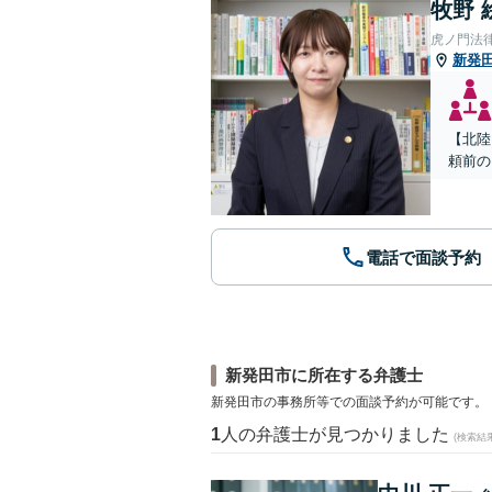
牧野 
虎ノ門法
新発
【北陸
頼前の
電話で面談予約
新発田市に所在する弁護士
新発田市の事務所等での面談予約が可能です。
1
人の弁護士が見つかりました
(検索結