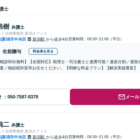
護士
浩樹
弁護士
スト法律事務所 新潟オフィス
県
新潟市中央区
新潟駅
から徒歩4分
営業時間：09:30~21:00（平日）
|
生前贈与
料金表を見る
相談60分無料】【全国対応】税理士・司法書士と連携可能！遺産分割／遺留
査／相続税対策等お任せください。【明瞭な料金プラン】【解決実績豊富】
せ
メール
純二
弁護士
スト法律事務所 新潟オフィス
県
新潟市中央区
新潟駅
から徒歩4分
営業時間：09:30~21:00（平日）
|