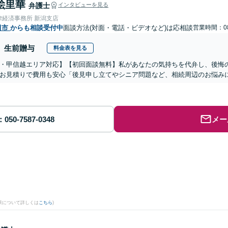
絵里華
弁護士
インタビューを見る
律経済事務所 新潟支店
田市
からも相談受付中
面談方法(対面・電話・ビデオなど)は応相談
営業時間：08
生前贈与
料金表を見る
・甲信越エリア対応】【初回面談無料】私があなたの気持ちを代弁し、後悔
お見積りで費用も安心「後見申し立てやシニア問題など、相続周辺のお悩みに
メー
果について詳しくは
こちら
)