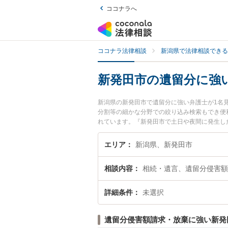
ココナラへ
ココナラ法律相談
新潟県で法律相談できる
新発田市の遺留分に強
新潟県の新発田市で遺留分に強い弁護士が1名
分割等の細かな分野での絞り込み検索もでき便
れています。『新発田市で土日や夜間に発生し
無料で遺留分を法律相談できる新発田市内の弁
エリア
新潟県、新発田市
相談内容
相続・遺言、遺留分侵害額
詳細条件
未選択
遺留分侵害額請求・放棄に強い新発