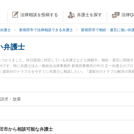
法律相談を投稿する
弁護士を探す
法律Q
弁護士
新発田市で法律相談できる弁護士
新発田市で相続・遺言に強い弁
い弁護士
見つかりました。休日面談に対応している弁護士なども掲載中。相続・遺言に関係
利です。特に弁護士法人一新総合法律事務所 新発田事務所の中川 正一弁護士のプ
た遺留分のトラブルを今すぐに弁護士に相談したい』『遺留分のトラブル解決の実
護士に相談予約したい』などでお困りの相談者さんにおすすめです。
請求・放棄
田市から相談可能な弁護士