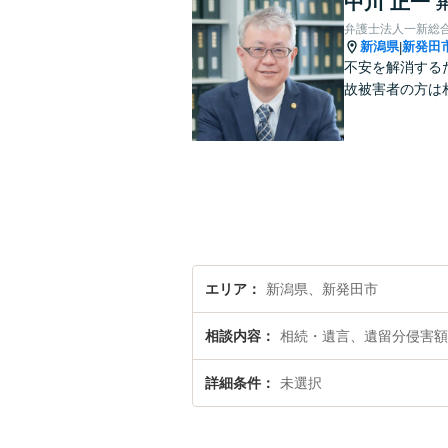
中川 正一
弁護士法人一新総
新潟県
新発田
|
不安を解消する
故被害者の方は
エリア
新潟県、新発田市
相談内容
相続・遺言、遺留分侵害額
詳細条件
未選択