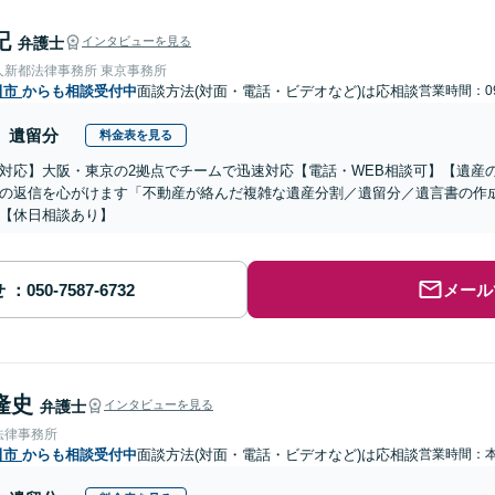
記
弁護士
インタビューを見る
人新都法律事務所 東京事務所
田市
からも相談受付中
面談方法(対面・電話・ビデオなど)は応相談
営業時間：09
遺留分
料金表を見る
対応】大阪・東京の2拠点でチームで迅速対応【電話・WEB相談可】【遺産
の返信を心がけます「不動産が絡んだ複雑な遺産分割／遺留分／遺言書の作
【休日相談あり】
せ
メール
隆史
弁護士
インタビューを見る
法律事務所
田市
からも相談受付中
面談方法(対面・電話・ビデオなど)は応相談
営業時間：