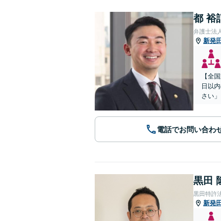
都 裕
弁護士法
新発
【全国
日以内
さい」
電話でお問い合わ
黒田 
黒田特許
新発