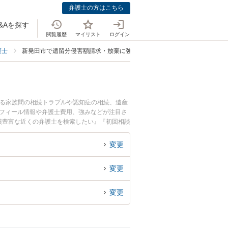
弁護士の方はこちら
&Aを探す
閲覧履歴
マイリスト
ログイン
護士
新発田市で遺留分侵害額請求・放棄に強い弁護士
する家族間の相続トラブルや認知症の相続、遺産
ロフィール情報や弁護士費用、強みなどが注目さ
績豊富な近くの弁護士を検索したい』『初回相談
変更
変更
変更