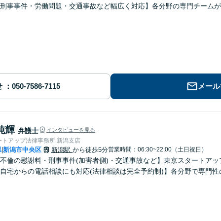
刑事事件・労働問題・交通事故など幅広く対応】各分野の専門チームが
せ
メール
純輝
弁護士
インタビューを見る
ートアップ法律事務所 新潟支店
県
新潟市中央区
新潟駅
から徒歩5分
営業時間：06:30~22:00（土日祝日）
|
不倫の慰謝料・刑事事件(加害者側)・交通事故など】東京スタートアッ
自宅からの電話相談にも対応(法律相談は完全予約制)】各分野で専門