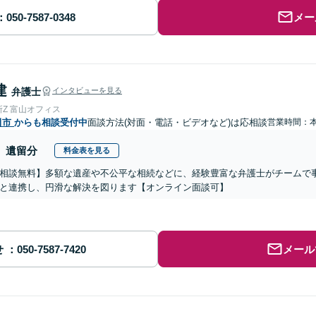
メー
建
弁護士
インタビューを見る
Z 富山オフィス
田市
からも相談受付中
面談方法(対面・電話・ビデオなど)は応相談
営業時間：
遺留分
料金表を見る
相談無料】多額な遺産や不公平な相続などに、経験豊富な弁護士がチームで
と連携し、円滑な解決を図ります【オンライン面談可】
せ
メール