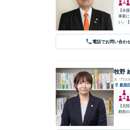
【弁護
事案に
い。【
電話でお問い合わ
牧野 
虎ノ門法
新発
【北陸
頼前の