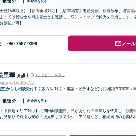
遺留分
料金表を見る
士歴15年以上】【新潟全域対応】【駐車場有】遺産分割、相続放棄、遺言書
よっては税理士や司法書士とも連携し、ワンストップで解決を目指します。
分割払い可】
せ
メール
絵里華
弁護士
インタビューを見る
律経済事務所 新潟支店
田市
からも相談受付中
面談方法(対面・電話・ビデオなど)は応相談
営業時間：
遺留分
料金表を見る
・甲信越エリア対応】【初回面談無料】私があなたの気持ちを代弁し、後悔
お見積りで費用も安心「後見申し立てやシニア問題など、相続周辺のお悩みに