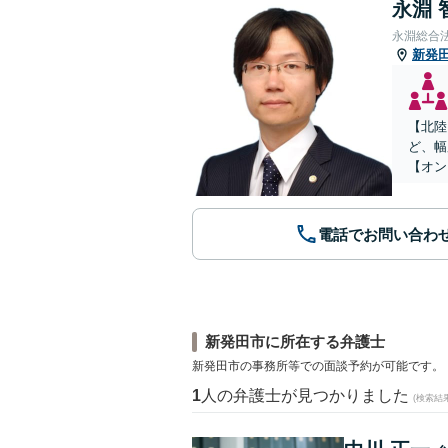
永淵 
永淵総合
新発
【北陸
ど、幅
【オン
電話でお問い合わ
新発田市に所在する弁護士
新発田市の事務所等での面談予約が可能です。
1
人の弁護士が見つかりました
(検索結