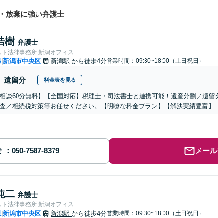
・放棄に強い弁護士
浩樹
弁護士
スト法律事務所 新潟オフィス
県
新潟市中央区
新潟駅
から徒歩4分
営業時間：09:30~18:00（土日祝日）
|
遺留分
料金表を見る
相談60分無料】【全国対応】税理士・司法書士と連携可能！遺産分割／遺留
査／相続税対策等お任せください。【明瞭な料金プラン】【解決実績豊富】
せ
メール
純二
弁護士
スト法律事務所 新潟オフィス
県
新潟市中央区
新潟駅
から徒歩4分
営業時間：09:30~18:00（土日祝日）
|