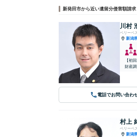
新発田市から近い遺留分侵害額請求
川村 
ベリーベ
新潟
【初回
財産調
電話でお問い合わ
村上 
ベリーベ
新潟