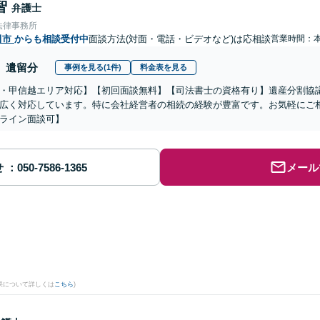
智
弁護士
法律事務所
田市
からも相談受付中
面談方法(対面・電話・ビデオなど)は応相談
営業時間：
遺留分
事例を見る(1件)
料金表を見る
・甲信越エリア対応】【初回面談無料】【司法書士の資格有り】遺産分割協
広く対応しています。特に会社経営者の相続の経験が豊富です。お気軽にご
ライン面談可】
せ
メール
果について詳しくは
こちら
)