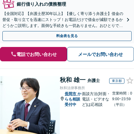
銀行借り入れの債務整理
【全国対応】【弁護士歴30年以上】【優しく寄り添う弁護士】借金の
督促・取り立てを迅速にストップ！お電話だけで借金が減額できるか
どうかご説明します。面倒な手続きも一切ありません。おひとりで悩
まず、お気軽にご相談ください。【電話相談可】
料金表を見る
電話でお問い合わせ
メールでお問い合わせ
秋和 雄一
弁護士
東京都
秋和法律事務所
営業時間：0
長岡市
か
面談方法(対面・
らも相談
電話・ビデオな
9:00~23:59
受付中
ど)は応相談
（平日）