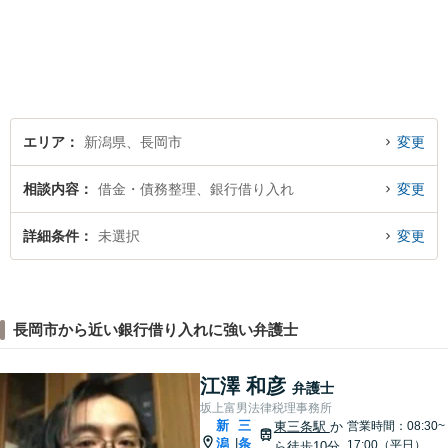
特約利用の場合は除く）】依
頼者の話によく耳を傾け、全
体を把握し、真の利益を追及
します
エリア
新潟県、長岡市
変更
相談内容
借金・債務整理、銀行借り入れ
変更
詳細条件
未選択
変更
長岡市から近い銀行借り入れに強い弁護士
江澤 和彦
弁護士
坂上富男法律税理事務所
新
三
東三条駅
か
営業時間：08:30~
潟
条
|
17:00（平日）
ら徒歩10分