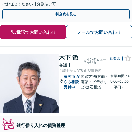
はお任せください【分割払い可】
料金表を見る
電話でお問い合わせ
メールでお問い合わせ
木下 徹
山梨県
インタビュー
を見る
弁護士
弁護士法人ATB 山梨事務所
営業時間：0
長岡市
か
面談方法(対面・
らも相談
電話・ビデオな
9:00~17:00
受付中
ど)は応相談
（平日）
銀行借り入れの債務整理