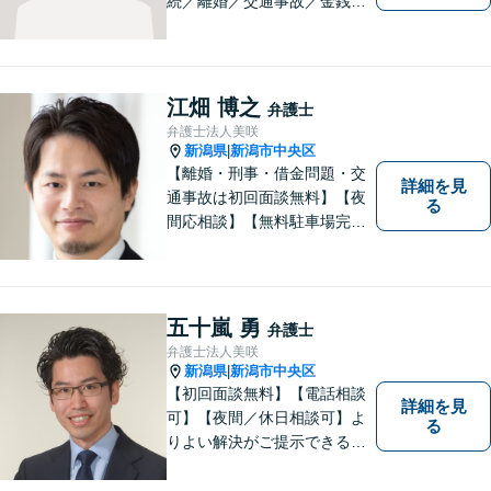
続／離婚／交通事故／金銭ト
ラブルなど、お困りごとがあ
ればすぐにご相談ください！
解決方法をわかりやすく説明
し、元の生活に戻っていただ
江畑 博之
弁護士
けるよう尽力します。【地域
弁護士法人美咲
の皆様のお力になりたい】
新潟県
新潟市中央区
|
【離婚・刑事・借金問題・交
詳細を見
通事故は初回面談無料】【夜
る
間応相談】【無料駐車場完
備】明確かつリーズナブルな
料金をご提案。難しい法律用
語も丁寧に解説いたします。
個人の方も法人の方も、お気
五十嵐 勇
弁護士
軽にご相談ください。
弁護士法人美咲
新潟県
新潟市中央区
|
【初回面談無料】【電話相談
詳細を見
可】【夜間／休日相談可】よ
る
りよい解決がご提示できるよ
う、全力でサポートさせてい
ただきます。お困りの方は、