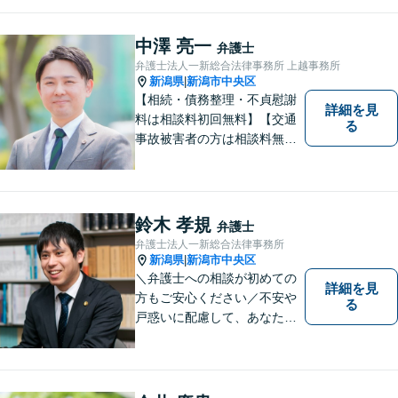
お気軽にご相談ください。
中澤 亮一
弁護士
弁護士法人一新総合法律事務所 上越事務所
新潟県
新潟市中央区
|
【相続・債務整理・不貞慰謝
詳細を見
料は相談料初回無料】【交通
る
事故被害者の方は相談料無料
（弁護士費用特約利用の場合
は除く）】気軽に相談してい
ただける弁護士になりたいと
思っています。
鈴木 孝規
弁護士
弁護士法人一新総合法律事務所
新潟県
新潟市中央区
|
＼弁護士への相談が初めての
詳細を見
方もご安心ください／不安や
る
戸惑いに配慮して、あなたの
気持ちに寄り添いながら問題
の最善・最良の解決に尽力し
ます。【土曜相談可】【相
続・債務整理・不貞慰謝料は