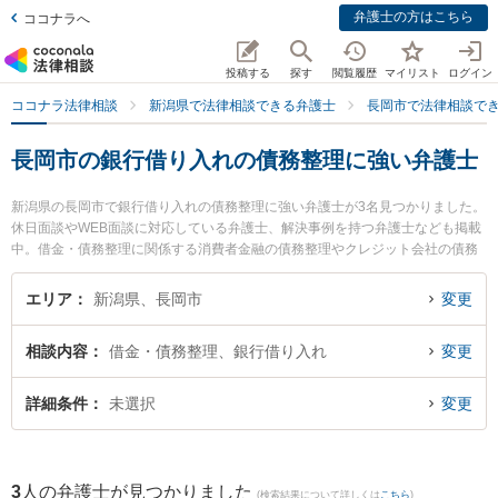
弁護士の方はこちら
ココナラへ
投稿する
探す
閲覧履歴
マイリスト
ログイン
ココナラ法律相談
新潟県で法律相談できる弁護士
長岡市で法律相談で
長岡市の銀行借り入れの債務整理に強い弁護士
新潟県の長岡市で銀行借り入れの債務整理に強い弁護士が3名見つかりました。
休日面談やWEB面談に対応している弁護士、解決事例を持つ弁護士なども掲載
中。借金・債務整理に関係する消費者金融の債務整理やクレジット会社の債務
整理、リボ払いの債務整理等の細かな分野での絞り込み検索もでき便利です。
特にむらやま法律事務所の村山 夏希弁護士や黒田特許法律事務所の黒田 隆史弁
エリア
新潟県、長岡市
変更
護士、弁護士法人一新総合法律事務所 長岡事務所の佐藤 明弁護士のプロフィー
ル情報や弁護士費用、強みなどが注目されています。『長岡市で土日や夜間に
相談内容
借金・債務整理、銀行借り入れ
変更
発生した銀行借り入れの債務整理のトラブルを今すぐに弁護士に相談したい』
『銀行借り入れの債務整理のトラブル解決の実績豊富な近くの弁護士を検索し
たい』『初回相談無料で銀行借り入れの債務整理を法律相談できる長岡市内の
詳細条件
未選択
変更
弁護士に相談予約したい』などでお困りの相談者さんにおすすめです。
3
人の弁護士が見つかりました
(検索結果について詳しくは
こちら
)