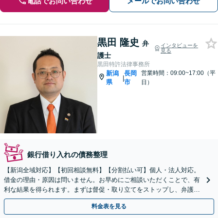
電話でお問い合わせ
メールでお問い合わせ
黒田 隆史
弁
インタビューを
見る
護士
黒田特許法律事務所
新潟
長岡
営業時間：09:00~17:00（平
|
県
市
日）
銀行借り入れの債務整理
【新潟全域対応】【初回相談無料】【分割払い可】個人・法人対応。
借金の理由・原因は問いません。お早めにご相談いただくことで、有
利な結果を得られます。まずは督促・取り立てをストップし、弁護士
とともに最善の解決策を話し合いましょう。【駐車場有】
料金表を見る