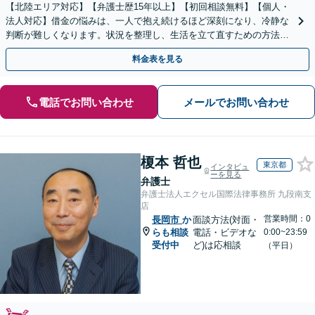
【北陸エリア対応】【弁護士歴15年以上】【初回相談無料】【個人・
法人対応】借金の悩みは、一人で抱え続けるほど深刻になり、冷静な
判断が難しくなります。状況を整理し、生活を立て直すための方法は
あります。まずは当事務所へ、一度ご相談ください。
料金表を見る
電話でお問い合わせ
メールでお問い合わせ
榎本 哲也
東京都
インタビュ
ーを見る
弁護士
弁護士法人エクセル国際法律事務所 九段南支
店
営業時間：0
長岡市
か
面談方法(対面・
らも相談
電話・ビデオな
0:00~23:59
受付中
ど)は応相談
（平日）