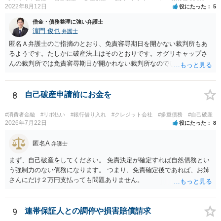
2022年8月12日
役にたった
5
借金・債務整理に強い弁護士
濵門 俊也
弁護士
匿名Ａ弁護士のご指摘のとおり、免責審尋期日を開かない裁判所もあ
るようです。たしかに破産法上はそのとおりです。オグリキャップさ
んの裁判所では免責審尋期日が開かれない裁判所なのでしょう。東京
（本庁）基準で回答していました。申し訳ございません。
8
自己破産申請前にお金を
#消費者金融
#リボ払い
#銀行借り入れ
#クレジット会社
#多重債務
#自己破産
2026年7月22日
役にたった
8
匿名A
弁護士
まず、自己破産をしてください。 免責決定が確定すれば自然債務とい
う強制力のない債務になります。 つまり、免責確定後であれば、お姉
さんにだけ２万円支払っても問題ありません。
9
連帯保証人との調停や損害賠償請求