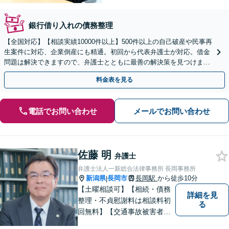
銀行借り入れの債務整理
【全国対応】【相談実績10000件以上】500件以上の自己破産や民事再
生案件に対応、企業倒産にも精通。初回から代表弁護士が対応。借金
問題は解決できますので、弁護士とともに最善の解決策を見つけまし
ょう【初回相談無料】【法テラス利用可】
料金表を見る
電話でお問い合わせ
メールでお問い合わせ
佐藤 明
弁護士
弁護士法人一新総合法律事務所 長岡事務所
新潟県
長岡市
長岡駅
から徒歩10分
|
【土曜相談可】【相続・債務
詳細を見
整理・不貞慰謝料は相談料初
る
回無料】【交通事故被害者の
方は相談料無料（弁護士費用