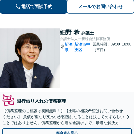
応。まずはご相談ください【柏崎駅4分
電話で面談予約
メールでお問い合わせ
｜近隣駐車場あり｜弁護士歴10年以
上】
細野 希
弁護士
弁護士法人一新総合法律事務所
新潟
新潟市中
営業時間：09:00~18:00
|
県
央区
（平日）
銀行借り入れの債務整理
【債務整理のご相談は初回無料！】【土曜の相談希望はお問い合わせ
ください】 負債が重なり支払いが困難になることは決してめずらしい
ことではありません。債務整理から過払金請求まで、最適な解決方法
をご提案します！
料金表を見る