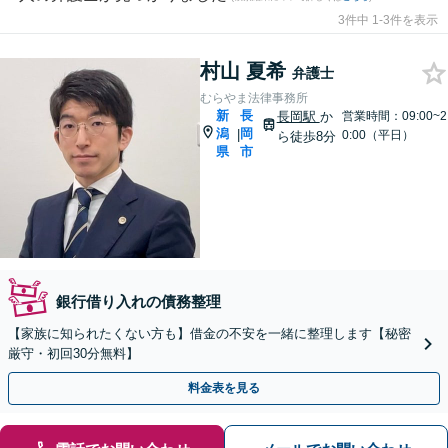
3件中 1-3件を表示
村山 夏希
弁護士
むらやま法律事務所
新
長
長岡駅
か
営業時間：09:00~2
潟
岡
|
0:00（平日）
ら徒歩8分
県
市
銀行借り入れの債務整理
【家族に知られたくない方も】借金の不安を一緒に整理します【秘密
厳守・初回30分無料】
料金表を見る