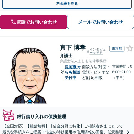
料金表を見る
電話でお問い合わせ
メールでお問い合わせ
真下 博孝
東京都
インタビュ
ーを見る
弁護士
弁護士法人ましも法律事務所
営業時間：0
長岡市
か
面談方法(対面・
らも相談
電話・ビデオな
8:00~21:00
受付中
ど)は応相談
（平日）
銀行借り入れの債務整理
【全国対応】【相談無料】【借金分野に特化】ご相談者さまにとって
最良な手続きをご提案！借金の時効援用や信用情報の回復、任意整理