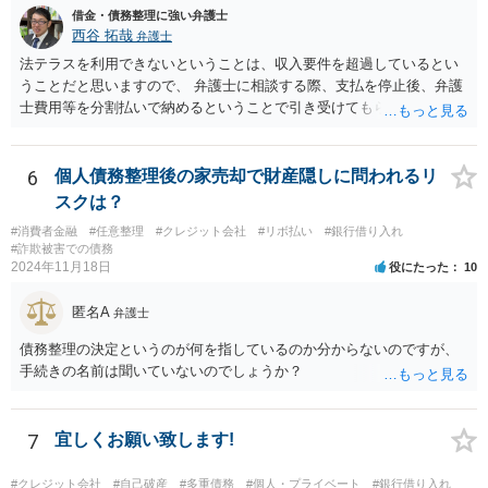
借金・債務整理に強い弁護士
西谷 拓哉
弁護士
法テラスを利用できないということは、収入要件を超過しているとい
うことだと思いますので、 弁護士に相談する際、支払を停止後、弁護
士費用等を分割払いで納めるということで引き受けてもらえないか確
認するとよいでしょう。 「借り入れ出来る限界」までの生活というの
は、負債が拡大するだけになるのでお勧めできませんが あとは、相談
者様のご判断になると思いますので、私からのアドバイスは一旦これ
6
個人債務整理後の家売却で財産隠しに問われるリ
で終わりとさせていただきます。
スクは？
#消費者金融
#任意整理
#クレジット会社
#リボ払い
#銀行借り入れ
#詐欺被害での債務
2024年11月18日
役にたった
10
匿名A
弁護士
債務整理の決定というのが何を指しているのか分からないのですが、
手続きの名前は聞いていないのでしょうか？
7
宜しくお願い致します!
#クレジット会社
#自己破産
#多重債務
#個人・プライベート
#銀行借り入れ