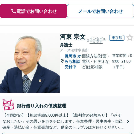
電話でお問い合わせ
メールでお問い合わせ
河東 宗文
東京都
インタビュ
ーを見る
弁護士
アース法律事務所
営業時間：0
長岡市
か
面談方法(対面・
らも相談
電話・ビデオな
9:00~21:00
受付中
ど)は応相談
（平日）
銀行借り入れの債務整理
【全国対応】【相談実績9,000件以上】【裁判官の経験あり】「やり
なおしたい」その思いをカタチにします。任意整理・民事再生・自己
破産・過払い金・任意売却など、借金のトラブルはお任せください。
【初回相談無料】【全国対応可能】