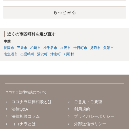
段をとることもありますが、今の世代のうちに借金は処理することが
望ましいです。
もっとみる
近くの市区町村を選び直す
中越
長岡市
三条市
柏崎市
小千谷市
加茂市
十日町市
見附市
魚沼市
南魚沼市
出雲崎町
湯沢町
津南町
刈羽村
ココナラ法律相談について
ココナラ法律相談とは
ご意見・ご要望
法律Q&A
利用規約
法律相談コラム
プライバシーポリシー
ココナラとは
外部送信ポリシー