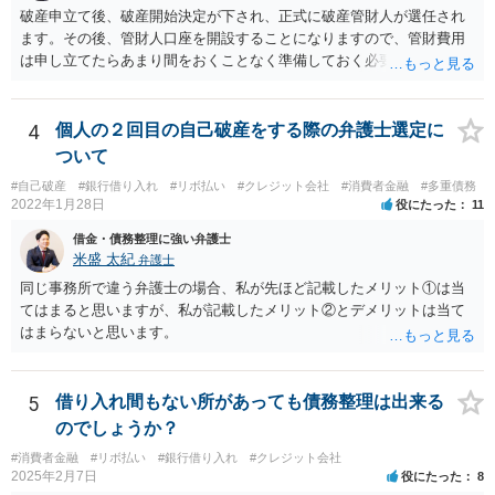
破産申立て後、破産開始決定が下され、正式に破産管財人が選任され
ます。その後、管財人口座を開設することになりますので、管財費用
は申し立てたらあまり間をおくことなく準備しておく必要がありま
す。
4
個人の２回目の自己破産をする際の弁護士選定に
ついて
#自己破産
#銀行借り入れ
#リボ払い
#クレジット会社
#消費者金融
#多重債務
2022年1月28日
役にたった
11
借金・債務整理に強い弁護士
米盛 太紀
弁護士
同じ事務所で違う弁護士の場合、私が先ほど記載したメリット①は当
てはまると思いますが、私が記載したメリット②とデメリットは当て
はまらないと思います。
5
借り入れ間もない所があっても債務整理は出来る
のでしょうか？
#消費者金融
#リボ払い
#銀行借り入れ
#クレジット会社
2025年2月7日
役にたった
8