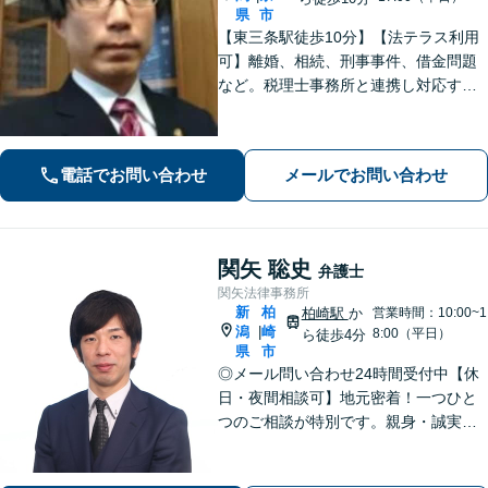
県
市
【東三条駅徒歩10分】【法テラス利用
可】離婚、相続、刑事事件、借金問題
など。税理士事務所と連携し対応する
ことも可能です。ご依頼者さまのお悩
みが解決できるよう尽力いたします。
まずはお気軽にご相談ください【休
電話でお問い合わせ
メールでお問い合わせ
日・夜間相談可】
関矢 聡史
弁護士
関矢法律事務所
新
柏
柏崎駅
か
営業時間：10:00~1
潟
崎
|
8:00（平日）
ら徒歩4分
県
市
◎メール問い合わせ24時間受付中【休
日・夜間相談可】地元密着！一つひと
つのご相談が特別です。親身・誠実な
対応を心がけております。離婚、相
続、刑事事件など、幅広い分野に対