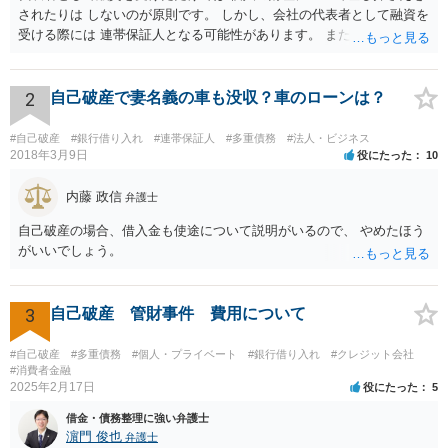
されたりは しないのが原則です。 しかし、会社の代表者として融資を
受ける際には 連帯保証人となる可能性があります。 また、返済が厳し
いのに融資を受けた場合も 代表取締役として責任を追及される可能性
があります。 個人の財産について責任を免れたいのであれば 連帯保証
人にもならず、 返済計画が確実であると言える場合のみ 融資を受ける
2
自己破産で妻名義の車も没収？車のローンは？
ことにする他ないと思います。
#自己破産
#銀行借り入れ
#連帯保証人
#多重債務
#法人・ビジネス
2018年3月9日
役にたった
10
内藤 政信
弁護士
自己破産の場合、借入金も使途について説明がいるので、 やめたほう
がいいでしょう。
3
自己破産 管財事件 費用について
#自己破産
#多重債務
#個人・プライベート
#銀行借り入れ
#クレジット会社
#消費者金融
2025年2月17日
役にたった
5
借金・債務整理に強い弁護士
濵門 俊也
弁護士