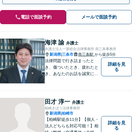
電話で面談予約
メールで面談予約
海津 諭
弁護士
弁護士法人一新総合法律事務所 燕三条事務所
新潟県
三条市
燕三条駅
から徒歩5分
|
法律問題で行き詰まったと
詳細を見
き、傷ついたとき、疲れたと
る
き、あなたのお話を誠実にお
聞きします【相続・債務整
理・不貞慰謝料は相談料初回
無料】【土曜相談可】
田才 淳一
弁護士
柏崎きぼう法律事務所
新潟県
柏崎市
|
【柏崎駅徒歩11分】【個人・
詳細を見
法人どちらも対応可能！】相
る