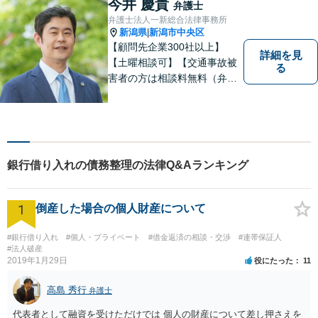
今井 慶貴
弁護士
相談料初回無料】
弁護士法人一新総合法律事務所
新潟県
新潟市中央区
|
【顧問先企業300社以上】
詳細を見
【土曜相談可】【交通事故被
る
害者の方は相談料無料（弁護
士費用特約利用の場合は除
く）】【相続・債務整理・労
災・不貞慰謝料は相談料初回
無料】
銀行借り入れの債務整理の法律Q&Aランキング
1
倒産した場合の個人財産について
#銀行借り入れ
#個人・プライベート
#借金返済の相談・交渉
#連帯保証人
#法人破産
2019年1月29日
役にたった
11
高島 秀行
弁護士
代表者として融資を受けただけでは 個人の財産について差し押さえを