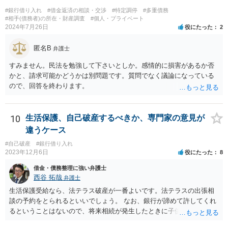
#銀行借り入れ
#借金返済の相談・交渉
#特定調停
#多重債務
#相手(債務者)の所在・財産調査
#個人・プライベート
2024年7月26日
役にたった
2
匿名B
弁護士
すみません。民法を勉強して下さいとしか。感情的に損害があるか否
かと、請求可能かどうかは別問題です。質問でなく議論になっている
ので、回答を終わります。
10
生活保護、自己破産するべきか、専門家の意見が
違うケース
#自己破産
#銀行借り入れ
2023年12月6日
役にたった
8
借金・債務整理に強い弁護士
西谷 拓哉
弁護士
生活保護受給なら、法テラス破産が一番よいです。法テラスの出張相
談の予約をとられるといいでしょう。 なお、銀行が諦めて許してくれ
るということはないので、将来相続が発生したときに子供が負債を相
続する可能性があります。もちろん、子供がその時相続放棄という手