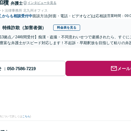
和積
弁護士
インタビューを見る
ート法律事務所 北九州オフィス
町
からも相談受付中
面談方法(対面・電話・ビデオなど)は応相談
営業時間：09:
特殊詐欺（加害者側）
料金表を見る
13拠点／24時間受付】痴漢・盗撮・不同意わいせつで逮捕されたら、すぐ
豊富な弁護士がスピード対応します！不起訴・早期釈放を目指して粘りの弁
せ
メール
果について詳しくは
こちら
)