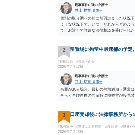
刑事事件に強い弁護士
井上 祐司
弁護士
個別の取り調べの前に切羽詰まった状況下
ような状況下で、いつ、だれからどのよう
て、お近くで詳細な法律相談を受けられた
取り調べ内容を録音することは必須だと考
2
留置場に拘留中最逮捕の予定
#特殊詐欺
#接見・面会
2026年7月27日
刑事事件に強い弁護士
井上 祐司
弁護士
余罪がある場合、最初の勾留満期（通常は
そらく再び再度の勾留時に検察官が接見禁
3
口座売却後に法律事務所から
#執行猶予
#逮捕による解雇・退学回避
#逮捕や
2026年7月23日