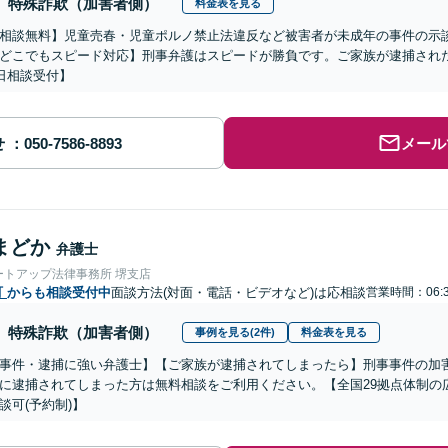
特殊詐欺（加害者側）
料金表を見る
相談無料】児童売春・児童ポルノ禁止法違反など被害者が未成年の事件の示
どこでもスピード対応】刑事弁護はスピードが勝負です。ご家族が逮捕された
5日相談受付】
せ
メール
まどか
弁護士
ートアップ法律事務所 堺支店
町
からも相談受付中
面談方法(対面・電話・ビデオなど)は応相談
営業時間：06:
特殊詐欺（加害者側）
事例を見る(2件)
料金表を見る
事件・逮捕に強い弁護士】【ご家族が逮捕されてしまったら】刑事事件の加
に逮捕されてしまった方は無料相談をご利用ください。【全国29拠点体制の
談可(予約制)】