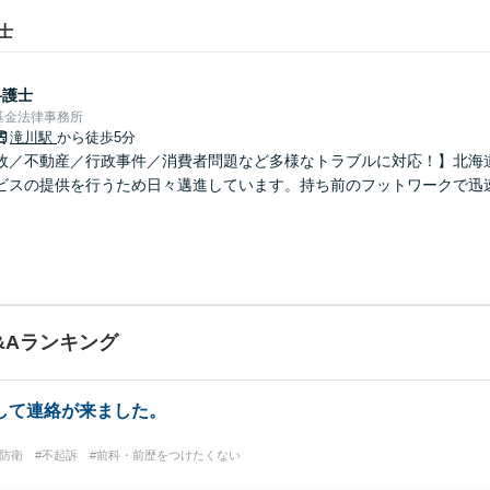
士
弁護士
基金法律事務所
滝川駅
から徒歩5分
故／不動産／行政事件／消費者問題など多様なトラブルに対応！】北海
ビスの提供を行うため日々邁進しています。持ち前のフットワークで迅
&Aランキング
して連絡が来ました。
防衛
#不起訴
#前科・前歴をつけたくない