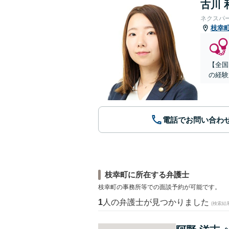
古川 
ネクスパ
枝幸
【全国
の経験
電話でお問い合わ
枝幸町に所在する弁護士
枝幸町の事務所等での面談予約が可能です。
1
人の弁護士が見つかりました
(検索結