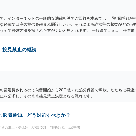
で、インターネットの一般的な法律相談でご回答を求めても、望む回答は得ら
な経緯で口座の提供を頼まれ開設したか、それによる詐欺等の収益がどの程
うえで対処方法を探された方がよいと思われます。 一般論でいえば、任意取
えます。
。接見禁止の継続
勾留延長されるので勾留開始から20日後）に処分保留で釈放、ただちに再逮
止を請求し、そのまま接見禁止決定となる流れです。
の返済通知、どう対処すべきか？
勾留の阻止・準抗告
#示談交渉
#特殊詐欺
#加害者