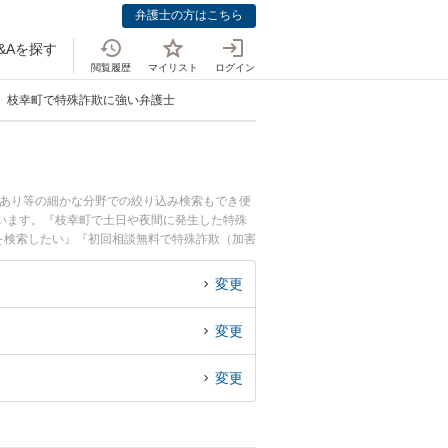
弁護士の方はこちら
&Aを探す
閲覧履歴
マイリスト
ログイン
枝幸町で特殊詐欺に強い弁護士
科あり等の細かな分野での絞り込み検索もでき便
います。『枝幸町で土日や夜間に発生した特殊
を検索したい』『初回相談無料で特殊詐欺（加害
変更
変更
変更