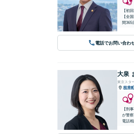
【初回
【全国
間36
電話でお問い合わ
大泉 
東京スタ
枝幸
【刑事
が警察
電話相