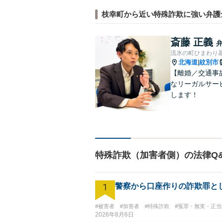
枝幸町から近い特殊詐欺に強い弁護
斎藤 正義
流氷の町ひまわり
北海道
紋別市
|
【離婚／交通事
なリーガルサー
します！
特殊詐欺（加害者側）の法律Q
1
警察から口座作りの詐欺罪と
#被害者
#加害者
#特殊詐欺
#冤罪・無実・正当
2026年8月6日