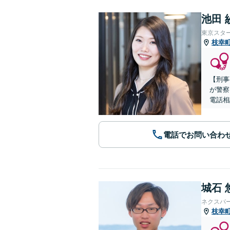
池田 
東京スタ
枝幸
【刑事
が警察
電話相
電話でお問い合わ
城石 
ネクスパ
枝幸