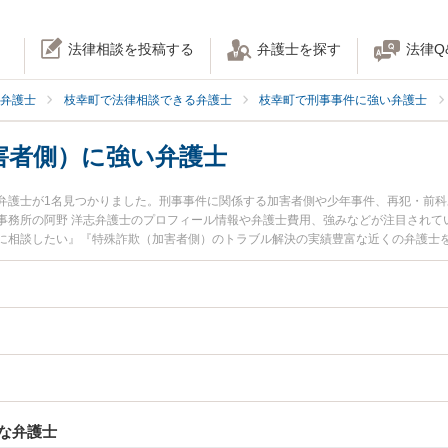
法律相談を投稿する
弁護士を探す
法律Q
弁護士
枝幸町で法律相談できる弁護士
枝幸町で刑事事件に強い弁護士
害者側）に強い弁護士
弁護士が1名見つかりました。刑事事件に関係する加害者側や少年事件、再犯・前
事務所の阿野 洋志弁護士のプロフィール情報や弁護士費用、強みなどが注目されて
に相談したい』『特殊詐欺（加害者側）のトラブル解決の実績豊富な近くの弁護士
談予約したい』などでお困りの相談者さんにおすすめです。
な弁護士