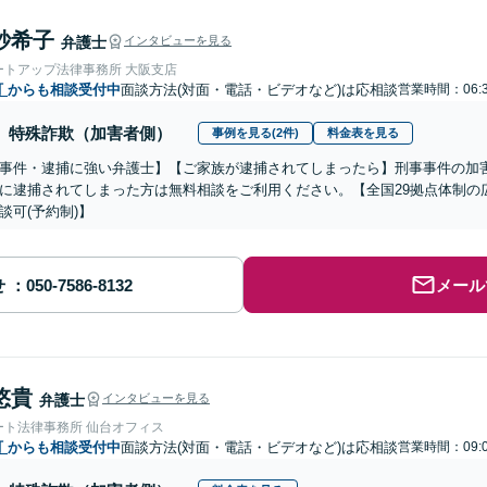
紗希子
弁護士
インタビューを見る
ートアップ法律事務所 大阪支店
町
からも相談受付中
面談方法(対面・電話・ビデオなど)は応相談
営業時間：06:
特殊詐欺（加害者側）
事例を見る(2件)
料金表を見る
事件・逮捕に強い弁護士】【ご家族が逮捕されてしまったら】刑事事件の加
に逮捕されてしまった方は無料相談をご利用ください。【全国29拠点体制の
談可(予約制)】
せ
メール
悠貴
弁護士
インタビューを見る
ート法律事務所 仙台オフィス
町
からも相談受付中
面談方法(対面・電話・ビデオなど)は応相談
営業時間：09: