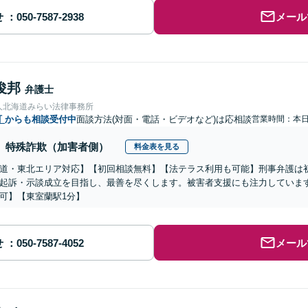
せ
メール
俊邦
弁護士
人北海道みらい法律事務所
町
からも相談受付中
面談方法(対面・電話・ビデオなど)は応相談
営業時間：本
特殊詐欺（加害者側）
料金表を見る
道・東北エリア対応】【初回相談無料】【法テラス利用も可能】刑事弁護は
起訴・示談成立を目指し、最善を尽くします。被害者支援にも注力していま
可】【東室蘭駅1分】
せ
メール