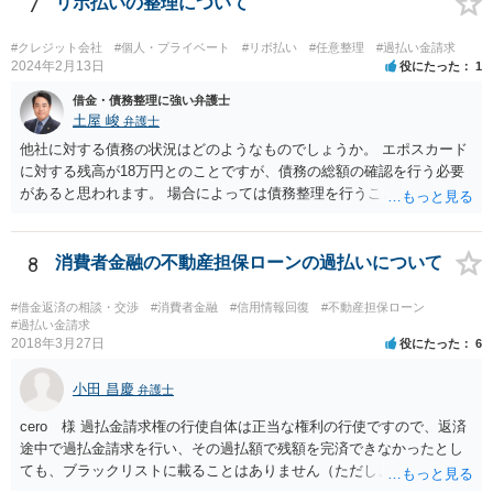
7
リボ払いの整理について
#クレジット会社
#個人・プライベート
#リボ払い
#任意整理
#過払い金請求
2024年2月13日
役にたった
1
借金・債務整理に強い弁護士
土屋 峻
弁護士
他社に対する債務の状況はどのようなものでしょうか。 エポスカード
に対する残高が18万円とのことですが、債務の総額の確認を行う必要
があると思われます。 場合によっては債務整理を行うことも検討する
べきと考えます。
8
消費者金融の不動産担保ローンの過払いについて
#借金返済の相談・交渉
#消費者金融
#信用情報回復
#不動産担保ローン
#過払い金請求
2018年3月27日
役にたった
6
小田 昌慶
弁護士
cero 様 過払金請求権の行使自体は正当な権利の行使ですので、返済
途中で過払金請求を行い、その過払額で残額を完済できなかったとし
ても、ブラックリストに載ることはありません（ただし、過払額で完
済できなかった残額について、その後に適切な返済ができなかった場