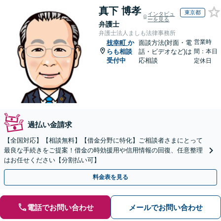
真下 博孝
東京都
インタビュ
ーを見る
弁護士
弁護士法人ましも法律事務所
営業時
枝幸町
か
面談方法(対面・電
らも相談
話・ビデオなど)は
間：本日
受付中
応相談
定休日
過払い金請求
【全国対応】【相談無料】【借金分野に特化】ご相談者さまにとって
最良な手続きをご提案！借金の時効援用や信用情報の回復、任意整理
はお任せください【分割払い可】
料金表を見る
電話でお問い合わせ
メールでお問い合わせ