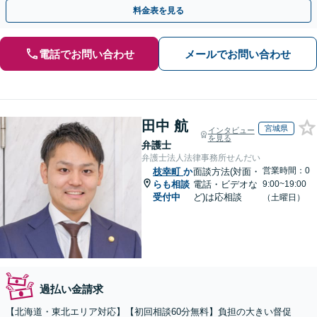
案します【土曜相談可】【駐車場完備】【完全個室】
料金表を見る
電話でお問い合わせ
メールでお問い合わせ
田中 航
宮城県
インタビュー
を見る
弁護士
弁護士法人法律事務所せんだい
営業時間：0
枝幸町
か
面談方法(対面・
らも相談
電話・ビデオな
9:00~19:00
受付中
ど)は応相談
（土曜日）
過払い金請求
【北海道・東北エリア対応】【初回相談60分無料】負担の大きい督促