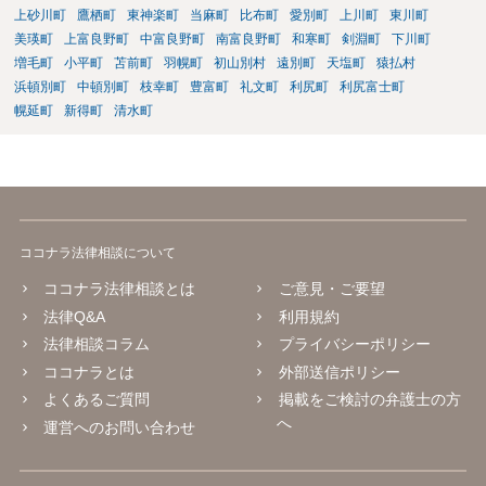
上砂川町
鷹栖町
東神楽町
当麻町
比布町
愛別町
上川町
東川町
美瑛町
上富良野町
中富良野町
南富良野町
和寒町
剣淵町
下川町
増毛町
小平町
苫前町
羽幌町
初山別村
遠別町
天塩町
猿払村
浜頓別町
中頓別町
枝幸町
豊富町
礼文町
利尻町
利尻富士町
幌延町
新得町
清水町
ココナラ法律相談について
ココナラ法律相談とは
ご意見・ご要望
法律Q&A
利用規約
法律相談コラム
プライバシーポリシー
ココナラとは
外部送信ポリシー
よくあるご質問
掲載をご検討の弁護士の方
へ
運営へのお問い合わせ