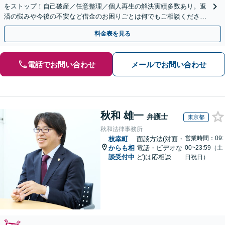
をストップ！自己破産／任意整理／個人再生の解決実績多数あり。返
済の悩みや今後の不安など借金のお困りごとは何でもご相談くださ
い。依頼者さまにとって最善の解決をご提案【土曜も営業】
料金表を見る
電話でお問い合わせ
メールでお問い合わせ
秋和 雄一
弁護士
東京都
秋和法律事務所
営業時間：09:
枝幸町
面談方法(対面・
からも相
電話・ビデオな
00~23:59（土
談受付中
ど)は応相談
日祝日）