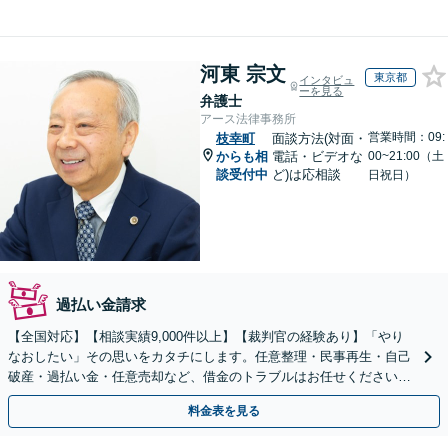
河東 宗文
東京都
インタビュ
ーを見る
弁護士
アース法律事務所
営業時間：09:
枝幸町
面談方法(対面・
からも相
電話・ビデオな
00~21:00（土
談受付中
ど)は応相談
日祝日）
過払い金請求
【全国対応】【相談実績9,000件以上】【裁判官の経験あり】「やり
なおしたい」その思いをカタチにします。任意整理・民事再生・自己
破産・過払い金・任意売却など、借金のトラブルはお任せください。
【初回相談無料】【全国対応可能】
料金表を見る