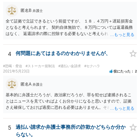
考えられます。
匿名B
弁護士
全て証拠で立証できるという前提ですが、 １８．４万円＋遅延損害金
となると考えられます。 契約自体無効で、８万円については返還義務
はなく、 返還請求の際に控除する必要もないと考えられます。
4
何問題にあてはまるのかわかりませんが、
#恐喝・脅迫
#ストーカー規制法
#過払い金請求
#セクハラ
2021年5月23日
役にたった
2
匿名A
弁護士
基本的に弁護士だろうが、政治家だろうが、罪を犯せば逮捕されるこ
とはニュースを見ていればよくお分かりになると思いますので、証拠
さえ確保しておけば過度に恐れる必要はありません。それでもなおご
心配であれば、ご自身でも弁護士に相談してもよいかもしれません。
5
過払い請求か弁護士事務所の詐欺かどちらか分か
らない。