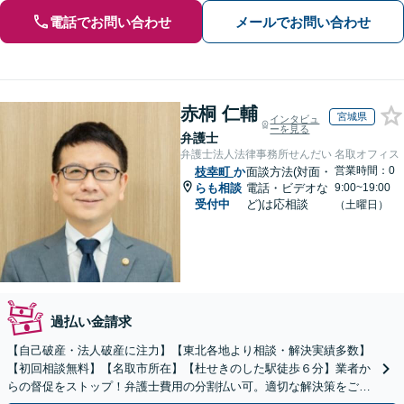
電話でお問い合わせ
メールでお問い合わせ
赤桐 仁輔
宮城県
インタビュ
ーを見る
弁護士
弁護士法人法律事務所せんだい 名取オフィス
営業時間：0
枝幸町
か
面談方法(対面・
らも相談
電話・ビデオな
9:00~19:00
受付中
ど)は応相談
（土曜日）
過払い金請求
【自己破産・法人破産に注力】【東北各地より相談・解決実績多数】
【初回相談無料】【名取市所在】【杜せきのした駅徒歩６分】業者か
らの督促をストップ！弁護士費用の分割払い可。適切な解決策をご提