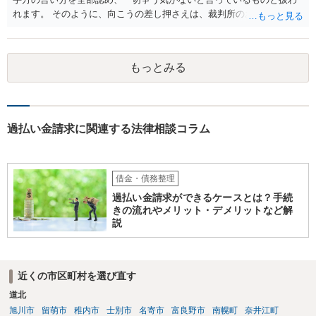
した事実の立証がまず難しいかと思いますし、噂を流した行為と退職
れます。 そのように、向こうの差し押さえは、裁判所のお墨付きを得
との因果関係や、副委員長の行為が組合の事業の執行についての行為
て行われたもので、金融機関にすると、今から減額交渉に応じるメリ
に該当して民法715条の適用があるといえるのか、等論点が種々考えら
ットは一切ありません。 むしろ、あなたに連絡しても無視されたこと
れ、請求が認められることは容易ではないと思われます。 > 相手側は
で、裁判をするための時間と費用を使わされたわけで、その観点から
裁判所にねつ造された規約書を提出したのですが、それは何らかの罪
もっとみる
も減額や分割に乗ってくるとは思えません。 そうなると、基本的には
には問われないのでしょうか。 組合が組合名義の書面について架空の
自己破産という方向になってくるかと思います。
書面を作出して裁判所に提出したとしても、犯罪には該当しません。
過払い金請求に関連する法律相談コラム
借金・債務整理
過払い金請求ができるケースとは？手続
きの流れやメリット・デメリットなど解
説
近くの市区町村を選び直す
道北
旭川市
留萌市
稚内市
士別市
名寄市
富良野市
南幌町
奈井江町