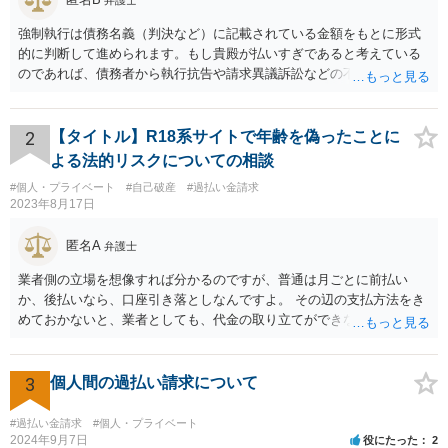
強制執行は債務名義（判決など）に記載されている金額をもとに形式
的に判断して進められます。もし貴殿が払いすぎであると考えている
のであれば、債務者から執行抗告や請求異議訴訟などの不服申立手段
を採るという制度の建て付けになっています。その意味では、債務者
側が動く必要があります。
2
【タイトル】R18系サイトで年齢を偽ったことに
よる法的リスクについての相談
#個人・プライベート
#自己破産
#過払い金請求
2023年8月17日
匿名A
弁護士
業者側の立場を想像すれば分かるのですが、普通は月ごとに前払い
か、後払いなら、口座引き落としなんですよ。 その辺の支払方法をき
めておかないと、業者としても、代金の取り立てができないじゃない
ですか。 なので、クレカや引き落としの設定もせずに登録できてしま
っている時点で、不審なんですよ。 支払い方法として、appleカードな
どを指定されるのは、それだけで不審だとはいえませんが、 総合的に
3
個人間の過払い請求について
みると、不審さは残りますね。 業者側に連絡をして、それでリスクが
消えるということもできません。身分証を渡したら、リスク増えます
#過払い金請求
#個人・プライベート
よ。 無視してしまった方が、かえってリスクを抑えることができると
2024年9月7日
役にたった
2