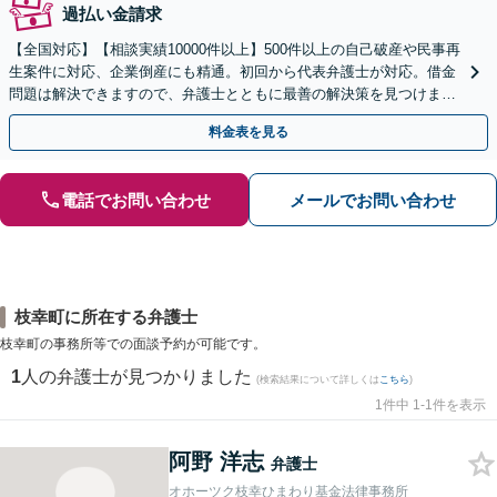
過払い金請求
【全国対応】【相談実績10000件以上】500件以上の自己破産や民事再
生案件に対応、企業倒産にも精通。初回から代表弁護士が対応。借金
問題は解決できますので、弁護士とともに最善の解決策を見つけまし
ょう【初回相談無料】【法テラス利用可】
料金表を見る
電話でお問い合わせ
メールでお問い合わせ
枝幸町に所在する弁護士
枝幸町の事務所等での面談予約が可能です。
1
人の弁護士が見つかりました
(検索結果について詳しくは
こちら
)
1件中 1-1件を表示
阿野 洋志
弁護士
オホーツク枝幸ひまわり基金法律事務所