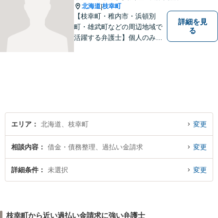
北海道
枝幸町
|
【枝幸町・稚内市・浜頓別
詳細を見
町・雄武町などの周辺地域で
る
活躍する弁護士】個人のみな
らず、法人・自治体関係・福
祉関係の方もご相談お待ちし
ています。親切・丁寧な対応
を心がけ、皆様の生活が明る
くなるよう、精一尽力いたし
ます。【枝幸署近く】
エリア
北海道、枝幸町
変更
相談内容
借金・債務整理、過払い金請求
変更
詳細条件
未選択
変更
枝幸町から近い過払い金請求に強い弁護士