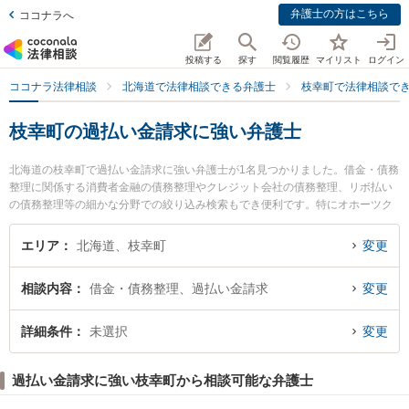
弁護士の方はこちら
ココナラへ
投稿する
探す
閲覧履歴
マイリスト
ログイン
ココナラ法律相談
北海道で法律相談できる弁護士
枝幸町で法律相談で
枝幸町の過払い金請求に強い弁護士
北海道の枝幸町で過払い金請求に強い弁護士が1名見つかりました。借金・債務
整理に関係する消費者金融の債務整理やクレジット会社の債務整理、リボ払い
の債務整理等の細かな分野での絞り込み検索もでき便利です。特にオホーツク
枝幸ひまわり基金法律事務所の阿野 洋志弁護士のプロフィール情報や弁護士費
用、強みなどが注目されています。『枝幸町で土日や夜間に発生した過払い金
エリア
北海道、枝幸町
変更
請求のトラブルを今すぐに弁護士に相談したい』『過払い金請求のトラブル解
決の実績豊富な近くの弁護士を検索したい』『初回相談無料で過払い金請求を
相談内容
借金・債務整理、過払い金請求
変更
法律相談できる枝幸町内の弁護士に相談予約したい』などでお困りの相談者さ
んにおすすめです。
詳細条件
未選択
変更
過払い金請求に強い枝幸町から相談可能な弁護士