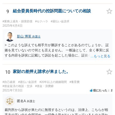
合は別問題です。）。 また、不動産担保ローンだからといって、過払
金請求ができないというものでもありません。 一般的に、不動産担保
9
組合委員長時代の控訴問題についての相談
ローンは法定利率内であることが多いため、過払金がない（若しくは
少額である）ということが多いだけであり、利息制限法の限度を超え
#業務上過失・損害賠償
#セクハラ
#過払い金請求
ている場合には過払金の請求は可能です。 元本が１００万円以上の場
2025年4月4日
合には、利息制限法上の上限利息は年利１５％なので、元本が６５０
万円、年利１６％であれば、過払金が発生している可能性はありま
影山 博英
弁護士
す。 また、不動産担保ローンで問題となるのは、カードローン取引か
> このような訴えでも相手方が勝訴することがあるのでしょうか。 証
ら不動産担保ローンに切り替えている場合であり、この場合にカード
拠を見ていないので何とも言えません。 一般論として、全く事実に反
ローン取引と不動産担保ローンを一連の取引として計算できるかとい
する内容を訴状に記載して訴訟を起こした場合に、証拠を巧妙に作出
う問題があります。 これについて、一連性が否定された裁判例もいく
し、関係者の口裏を合わせることで請求認容の判決が出る可能性はゼ
つかあるため、不動産担保ローンについては過払金請求が難しいとい
ロではありませんが、嘘はどこかで客観的事実との矛盾等を生じて嘘
う話を聞いたのかもしれませんが、先ほど述べたように、不動産担保
と露呈することが多いでしょう。裁判で虚偽の事実が主張された場
10
家財の差押え請求が来ました。
ローンという理由で過払金請求ができないということはありません。
合、相手方の反論・反証によって虚偽が虚偽と曝かれることが期待さ
先ほど述べたように、過払金が発生している可能性はあるので、元
れています。頑張って虚偽を曝いてください。 > 私は和解金を支払わ
本、返済計画及び返済経過等の具体的な資料を用意して、一度弁護士
#自己破産
#過払い金請求
#20年以上の婚姻期間
#養育費
なければいけないのでしょうか。 和解するかどうかは当事者の自由で
#借金返済の相談・交渉
#借金・浪費癖
に相談するのがよいと考えます。
2021年7月3日
役にたった
2
す。 > この副委員長の流した噂がきっかけで会社を辞めることにな
り、且つ今回のような裁判をおこされましたが、反訴というのは難し
匿名A
いでしょうか 副委員長の不法行為につき組合が使用者責任（民法715
弁護士
条）に基づく損害賠償債務を負うものと構成して組合に対して反訴を
裁判所から訴状が来たのに無視するというのは、法律上、こちらが相
することは、手続きとしては可能です。 もっとも、副委員長が噂を流
手方の言い分を全部認め、一切争う気がないと言っているものと扱わ