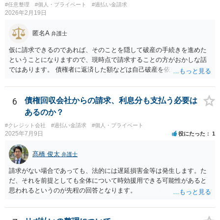
#任意整理
#個人・プライベート
#過払い金請求
2026年2月19日
匿名A
弁護士
仮に請求できるのであれば、そのことを隠して破産の手続きを進めた
ということになりますので、現時点で請求することの方がおかしな話
ではあります。 債権者に返済した額などは自己破産を依頼した弁護士
が把握していたかと思いますので、合わないなどということはなかっ
たはずです。
6
債権回収会社からの請求、利息分も支払う必要は
あるのか？
#クレジット会社
#過払い金請求
#個人・プライベート
2025年7月9日
役にたった
1
髙橋 俊太
弁護士
請求がない場合であっても、法的には遅延損害金等は発生します。た
だ、それを前提としても全体について時効援用できる可能性があると
思われるというのが先程の回答となります。