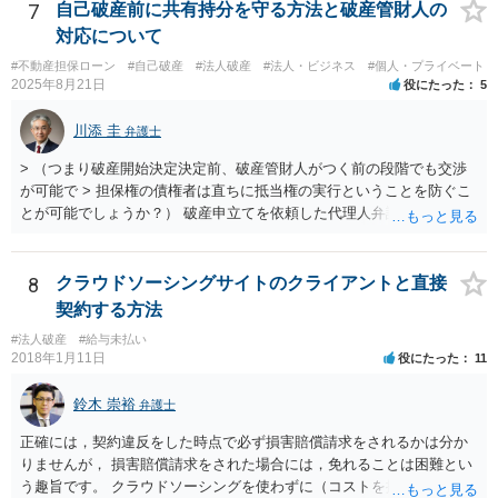
す。 ３－２について、上記のとおり、破産とは別で弁護士費用が必要
7
自己破産前に共有持分を守る方法と破産管財人の
になると思います。 費用の額については、弁護士によって異なります
対応について
が、破産手続を受任した弁護士が受けるのであれば、低めの金額で受
#不動産担保ローン
#自己破産
#法人破産
#法人・ビジネス
#個人・プライベート
けてくれるかもしれません。 弁護士を依頼するかどうかは、弁護士費
2025年8月21日
役にたった
5
用と賠償額を比較して決められたらいいと思います。 なお、リース会
社が非免責債権であると主張するのであれば、破産手続の中（免責に
川添 圭
弁護士
対する意見等）で主張すると思いますので、訴訟されるかどうかは破
産手続中に分かると思います。
> （つまり破産開始決定決定前、破産管財人がつく前の段階でも交渉
が可能で > 担保権の債権者は直ちに抵当権の実行ということを防ぐこ
とが可能でしょうか？） 破産申立てを依頼した代理人弁護士が売買に
関与し、売却代金の使途を含めたすべての記録を残すといったやり方
が可能な場合もありますが、オーバーローン事案では売却代金が手元
に残らないことになるため、弁護士としても慎重な判断が求められま
8
クラウドソーシングサイトのクライアントと直接
す。 > 例えば弁護士費用を分割で積立するなど半年、１年かかる場合
契約する方法
でも かなり率直な（身も蓋もない）意見を述べると、担保に供されて
#法人破産
#給与未払い
いる共有持分を親族が取得することで不動産を守りたいのであれば、
2018年1月11日
役にたった
11
弁護士費用は長期分割などせず、親族等から援助して貰うことを模索
した方がよいと思います（弁護士費用の援助も馬鹿にならない金額で
鈴木 崇裕
弁護士
すが、それによって共有持分を取得できる可能性が高くなるのであれ
ば、他の共有者にとってもそれを支出するだけのメリットがあると思
正確には，契約違反をした時点で必ず損害賠償請求をされるかは分か
います）。
りませんが， 損害賠償請求をされた場合には，免れることは困難とい
う趣旨です。 クラウドソーシングを使わずに（コストを掛けずに）ク