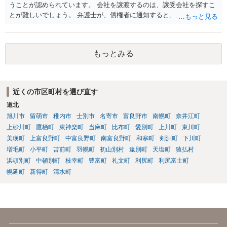
うことが認められています。 会社を譲渡するのは、譲受会社を探すこ
とが難しいでしょう。 弁護士が、債権者に通知すると、支払いを止め
ることができるので、 その間に、20万円を貯めることになるでしょ
う。
もっとみる
近くの市区町村を選び直す
道北
旭川市
留萌市
稚内市
士別市
名寄市
富良野市
南幌町
奈井江町
上砂川町
鷹栖町
東神楽町
当麻町
比布町
愛別町
上川町
東川町
美瑛町
上富良野町
中富良野町
南富良野町
和寒町
剣淵町
下川町
増毛町
小平町
苫前町
羽幌町
初山別村
遠別町
天塩町
猿払村
浜頓別町
中頓別町
枝幸町
豊富町
礼文町
利尻町
利尻富士町
幌延町
新得町
清水町