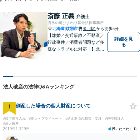
斎藤 正義
弁護士
流氷の町ひまわり基金法律事務所
北海道
紋別市
滝川駅
から徒歩5分
|
【離婚／交通事故／不動産／
詳細を見
行政事件／消費者問題など多
る
様なトラブルに対応！】北海
道地域の皆様に高度なリーガ
ルサービスの提供を行うため
日々邁進しています。持ち前
のフットワークで迅速な事件
解決を目指します！
法人破産の法律Q&Aランキング
1
倒産した場合の個人財産について
#銀行借り入れ
#個人・プライベート
#借金返済の相談・交渉
#連帯保証人
#法人破産
2019年1月29日
役にたった
11