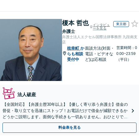
榎本 哲也
東京都
インタビュ
ーを見る
弁護士
弁護士法人エクセル国際法律事務所 九段南支
店
営業時間：0
枝幸町
か
面談方法(対面・
らも相談
電話・ビデオな
0:00~23:59
受付中
ど)は応相談
（平日）
法人破産
【全国対応】【弁護士歴30年以上】【優しく寄り添う弁護士】借金の
督促・取り立てを迅速にストップ！お電話だけで借金が減額できるか
どうかご説明します。面倒な手続きも一切ありません。おひとりで悩
まず、お気軽にご相談ください。【電話相談可】
料金表を見る