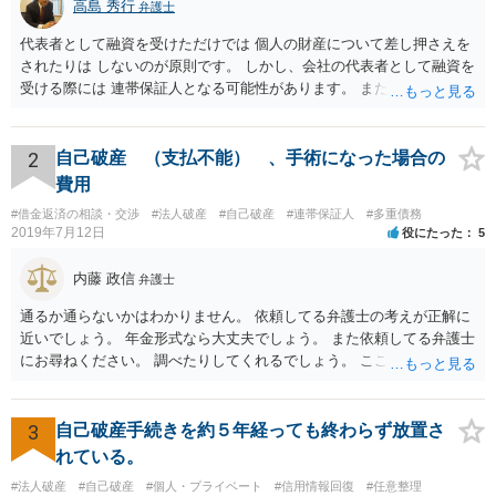
高島 秀行
弁護士
代表者として融資を受けただけでは 個人の財産について差し押さえを
されたりは しないのが原則です。 しかし、会社の代表者として融資を
受ける際には 連帯保証人となる可能性があります。 また、返済が厳し
いのに融資を受けた場合も 代表取締役として責任を追及される可能性
があります。 個人の財産について責任を免れたいのであれば 連帯保証
人にもならず、 返済計画が確実であると言える場合のみ 融資を受ける
2
自己破産 （支払不能） 、手術になった場合の
ことにする他ないと思います。
費用
#借金返済の相談・交渉
#法人破産
#自己破産
#連帯保証人
#多重債務
2019年7月12日
役にたった
5
内藤 政信
弁護士
通るか通らないかはわかりません。 依頼してる弁護士の考えが正解に
近いでしょう。 年金形式なら大丈夫でしょう。 また依頼してる弁護士
にお尋ねください。 調べたりしてくれるでしょう。 ここでは以上で
す。
3
自己破産手続きを約５年経っても終わらず放置さ
れている。
#法人破産
#自己破産
#個人・プライベート
#信用情報回復
#任意整理