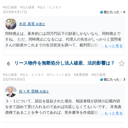
今後の生活のために売上をあげる努力をすること自体は禁止されてい
たり 破産の際になにか問題となりますか？ ・・・弁護士費用を捻出
#自己破産
#法人破産
#法人・ビジネス
するために売り上げの努力をされることは問題ありません。 法人の売
2019年4月17日
役にたった
6
り上げを個人の生活費に当然あてることができるかどうかは 破産直
前は微妙な問題がありますので 弁護士相談する必要があるでしょ
水谷 真実
弁護士
う。 いずれにせよ 破産必至の状況で 新たな負債を作らずに売り上
同時廃止は、基本的には20万円以下の財産しかないなら、同時廃止で
げを上げるように注意しながら行う必要があります。
すね。 ただ、同時廃止になるには、代理人の先生がしっかりと質問者
さんの財産やこれまでの生活状況を調べて、裁判官に伝える必要があ
ります。 そこで、代理人の先生としっかり打ち合わせるべきです。そ
して、代理人の先生が同時廃止でいけるというなら、同時廃止になる
でしょう。
6
リース物件を無断処分し法人破産、法的影響は？
#法人破産
#法人・ビジネス
#クレジット会社
#多重債務
#自己破産
2025年9月8日
役にたった
3
佐々木 晋輔
弁護士
３－１について、訴訟を提起された場合、相談者様が訴状の記載内容
を全て認めて受け入れるのであれば出廷しなくてもいいです。 非免責
債権であることを争うのであれば、答弁書等を作成提出して反論しな
ければなりません。 上記訴訟は破産手続とは別ですので、破産を受任
した弁護士が受ける場合でも、弁護士費用は別途必要になると思いま