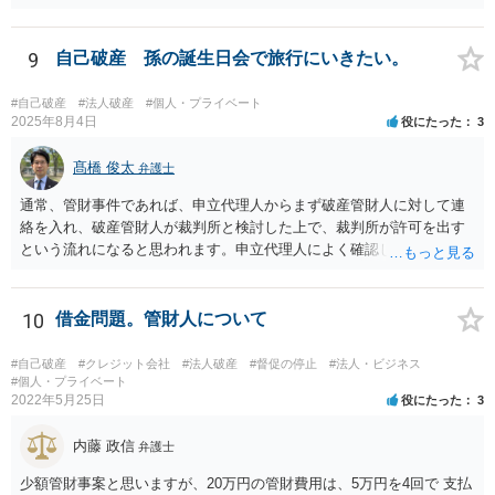
ライアントを探すか， クラウドソーシングを使って（コストを掛け
て）クライアントを探すか， というご判断になりますね。 広告費など
と同様に，費用対効果を考えて営業をすることになると思います。
9
自己破産 孫の誕生日会で旅行にいきたい。
#自己破産
#法人破産
#個人・プライベート
2025年8月4日
役にたった
3
髙橋 俊太
弁護士
通常、管財事件であれば、申立代理人からまず破産管財人に対して連
絡を入れ、破産管財人が裁判所と検討した上で、裁判所が許可を出す
という流れになると思われます。申立代理人によく確認してみるとよ
いでしょう。
10
借金問題。管財人について
#自己破産
#クレジット会社
#法人破産
#督促の停止
#法人・ビジネス
#個人・プライベート
2022年5月25日
役にたった
3
内藤 政信
弁護士
少額管財事案と思いますが、20万円の管財費用は、5万円を4回で 支払