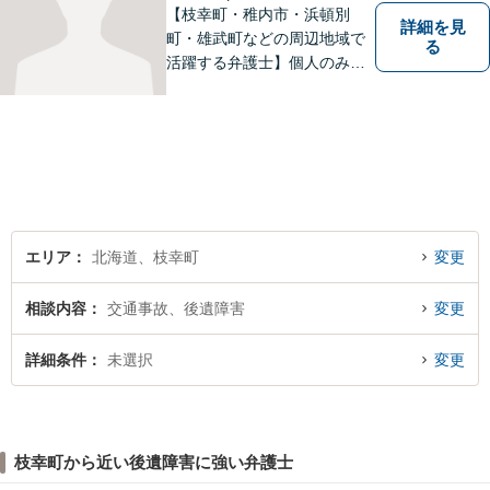
【枝幸町・稚内市・浜頓別
詳細を見
町・雄武町などの周辺地域で
る
活躍する弁護士】個人のみな
らず、法人・自治体関係・福
祉関係の方もご相談お待ちし
ています。親切・丁寧な対応
を心がけ、皆様の生活が明る
くなるよう、精一尽力いたし
ます。【枝幸署近く】
エリア
北海道、枝幸町
変更
相談内容
交通事故、後遺障害
変更
詳細条件
未選択
変更
枝幸町から近い後遺障害に強い弁護士