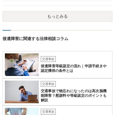
ください。 また、治療については、健康保険を使ってもらうようにお
願いしてください。 物的損害については、請求の根拠を精査する必要
があり、写真や見積書を送ってもらい、請求金額が正当化をちゃんと
もっとみる
チェックする必要があります。 相談者様の資力がどれだけあるのかは
分かりませんが、資力に応じた対応をして行くほかありません。 訴訟
にならないようにするには、被害者の納得するような金額を提示する
しかありません。ご相談者様の誠意が伝わっているかや、 被害者のキ
ャラクターの問題もあるので、どうすればよいのかという正解はあり
後遺障害に関連する法律相談コラム
ません。どのように対応しても、訴訟に持っていく人もいます。 一人
で交渉をすることは相当大変だと思うので、弁護士に面談のうえ、場
合によっては交渉を任せた方がいいかもしれません。
交通事故
後遺障害等級認定の流れ｜申請手続きや
認定獲得の条件とは
交通事故
交通事故で物忘れになったのは高次脳機
能障害？慰謝料や等級認定のポイントも
解説
交通事故