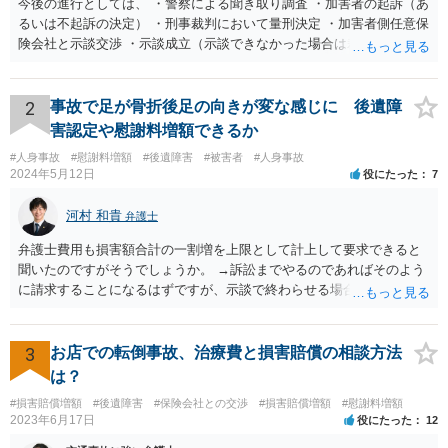
今後の進行としては、 ・警察による聞き取り調査 ・加害者の起訴（あ
るいは不起訴の決定） ・刑事裁判において量刑決定 ・加害者側任意保
険会社と示談交渉 ・示談成立（示談できなかった場合は裁判） となり
ます。なお、警察では、お母様の生前のご様子やご遺族の被害感情、
加害者に対する処罰感情など尋ねられるはずですので、率直にお答え
になるとよいと思います。
2
事故で足が骨折後足の向きが変な感じに 後遺障
害認定や慰謝料増額できるか
#人身事故
#慰謝料増額
#後遺障害
#被害者
#人身事故
2024年5月12日
役にたった
7
河村 和貴
弁護士
弁護士費用も損害額合計の一割増を上限として計上して要求できると
聞いたのですがそうでしょうか。 →訴訟までやるのであればそのよう
に請求することになるはずですが、示談で終わらせる場合には、そこ
は譲歩させられることが多いように思います。 LAC基準の弁護士さん
ならほとんど充足できるか多くが返ってくるイメージなので頼むのも
いいかなと思うのですが。 →LAC基準でもそうかもしれませんし、交
3
お店での転倒事故、治療費と損害賠償の相談方法
通事故事案ではより定額の費用としている法律事務所も多いように思
は？
います。費用面も含めて、弁護士さんを検討してみるとよいかもしれ
#損害賠償増額
#後遺障害
#保険会社との交渉
#損害賠償増額
#慰謝料増額
ませんね。 かなり具体的な話も多くなっているので、法律事務所に問
2023年6月17日
役にたった
12
い合わせてみるとよいと思います。