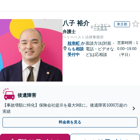
八子 裕介
東京都
インタビュ
ーを見る
弁護士
ベリーベスト法律事務所
営業時間：1
枝幸町
か
面談方法(対面・
らも相談
電話・ビデオな
0:00~19:00
受付中
ど)は応相談
（平日）
後遺障害
【事故増額に特化】保険会社提示を最大9倍に。後遺障害1000万超の
実績
料金表を見る