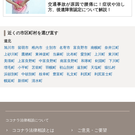
交通事故が原因で腰痛に！症状や治し
方、後遺障害認定について解説！
近くの市区町村を選び直す
道北
旭川市
留萌市
稚内市
士別市
名寄市
富良野市
南幌町
奈井江町
上砂川町
鷹栖町
東神楽町
当麻町
比布町
愛別町
上川町
東川町
美瑛町
上富良野町
中富良野町
南富良野町
和寒町
剣淵町
下川町
増毛町
小平町
苫前町
羽幌町
初山別村
遠別町
天塩町
猿払村
浜頓別町
中頓別町
枝幸町
豊富町
礼文町
利尻町
利尻富士町
幌延町
新得町
清水町
ココナラ法律相談について
ココナラ法律相談とは
ご意見・ご要望