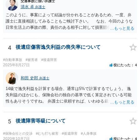
交通事故に強い弁護士
清水 卓
弁護士
このように、事案によって結論が分かれることがあるため、一度、弁
護士に直接相談してみることもご検討下さい。 なお、今回のような
日常生活上の事故の際、責任のある相手に対して損害賠償請求する際
の弁護士費用がご加入の保険から出る特約が付いている場合がありま
す（ご自宅の火災保険や自動車の任意保険等を確認してみて下さい。
加入したつもりがなくても、確認してみたら付いていたということが
4
後遺症傷害逸失利益の喪失率について
ありますので）。
#自動車事故
#被害者
#後遺障害
2025年8月27日
役にたった
4
和田 史郎
弁護士
14級で逸失利益を計算する場合、通常は5%で計算するでしょう。 逸
失利益のほかにも、保険会社の独自の基準で低く算定されている可能
性もありそうですね。 弁護士に依頼すれば、いわゆる裁判基準程度の
増額が期待できると思います。
5
後遺障害等級について
#保険会社との交渉
#むち打ち被害
#後遺障害
#人身事故
2020年10月7日
役にたった
4