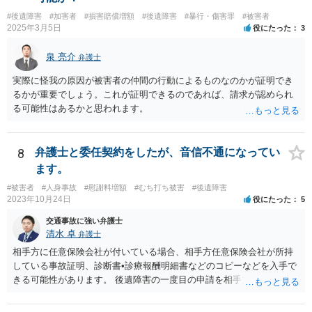
#後遺障害
#加害者
#損害賠償増額
#後遺障害
#暴行・傷害罪
#被害者
2025年3月5日
役にたった
3
泉 亮介
弁護士
実際に怪我の原因が被害者の仲間の行動によるものなのかが証明でき
るかが重要でしょう。これが証明できるのであれば、請求が認められ
る可能性はあるかと思われます。
8
弁護士と委任契約をしたが、音信不通になってい
ます。
#被害者
#人身事故
#慰謝料増額
#むち打ち被害
#後遺障害
2023年10月24日
役にたった
5
交通事故に強い弁護士
清水 卓
弁護士
相手方に任意保険会社が付いている場合、相手方任意保険会社が所持
している事故証明、診断書•診療報酬明細書などのコピーなどを入手で
きる可能性があります。 後遺障害の一度目の申請を相手方任意保険会
社を通じて行なっている場合（事前認定）、後遺障害診断書や認定結
果と認定理由書も相手方任意保険会社から入手できる可能性がありま