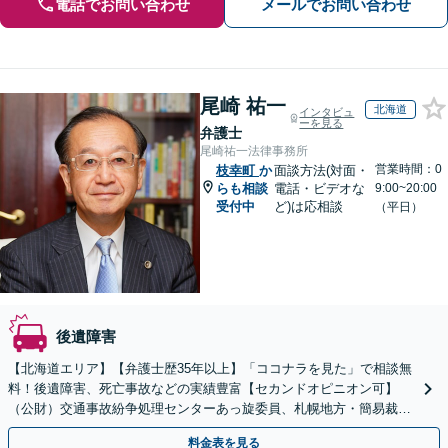
電話でお問い合わせ
メールでお問い合わせ
尾崎 祐一
北海道
インタビュ
ーを見る
弁護士
尾崎祐一法律事務所
営業時間：0
枝幸町
か
面談方法(対面・
らも相談
電話・ビデオな
9:00~20:00
受付中
ど)は応相談
（平日）
後遺障害
【北海道エリア】【弁護士歴35年以上】「ココナラを見た」で相談無
料！後遺障害、死亡事故などの実績豊富【セカンドオピニオン可】
（公財）交通事故紛争処理センターあっ旋委員、札幌地方・簡易裁判
所調停委員の経験あり
料金表を見る