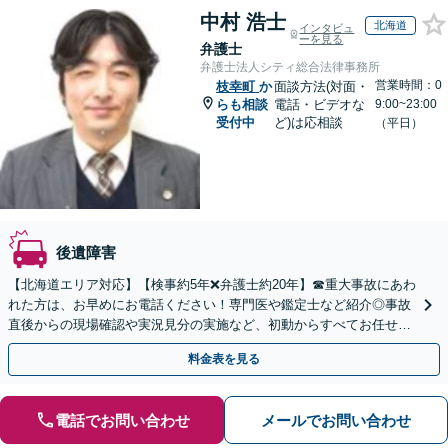
中村 浩士
北海道
インタビュ
ーを見る
弁護士
弁護士法人シティ総合法律事務所
営業時間：0
枝幸町
か
面談方法(対面・
らも相談
電話・ビデオな
9:00~23:00
受付中
ど)は応相談
（平日）
後遺障害
【北海道エリア対応】【検事約5年❌弁護士約20年】☎︎重大事故にあわ
れた方は、お早めにお電話ください！専門医や鑑定士など紹介◎事故
直後からの現場確認や実況見分の実施など、初動からすべてお任せく
ださい【メディア出演実績多数】【初回相談無料】
料金表を見る
電話でお問い合わせ
メールでお問い合わせ