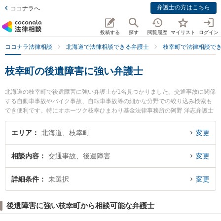
弁護士の方はこちら
ココナラへ
投稿する
探す
閲覧履歴
マイリスト
ログイン
ココナラ法律相談
北海道で法律相談できる弁護士
枝幸町で法律相談で
枝幸町の後遺障害に強い弁護士
北海道の枝幸町で後遺障害に強い弁護士が1名見つかりました。交通事故に関係
する自動車事故やバイク事故、自転車事故等の細かな分野での絞り込み検索も
でき便利です。特にオホーツク枝幸ひまわり基金法律事務所の阿野 洋志弁護士
のプロフィール情報や弁護士費用、強みなどが注目されています。『枝幸町で
土日や夜間に発生した後遺障害のトラブルを今すぐに弁護士に相談したい』
エリア
北海道、枝幸町
変更
『後遺障害のトラブル解決の実績豊富な近くの弁護士を検索したい』『初回相
談無料で後遺障害を法律相談できる枝幸町内の弁護士に相談予約したい』など
相談内容
交通事故、後遺障害
変更
でお困りの相談者さんにおすすめです。
詳細条件
未選択
変更
後遺障害に強い枝幸町から相談可能な弁護士