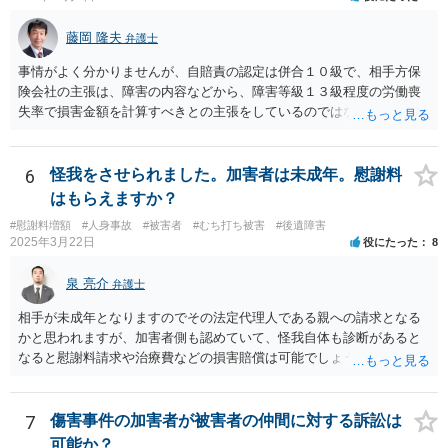
藤岡 隆夫
弁護士
事情がよく分かりませんが、自賠責の認定は併合１０級で、相手方保
険会社の主張は、障害の内容などから、障害等級１３級程度の労働喪
失率で損害金額を計算すべきとの主張をしているのではないでしょう
か。 こちらの弁護士の責任ではなく、相手保険会社の姿勢が原因です
ので、弁護士を交代しても状況は変わらないでしょう。今の弁護士と
十分に打ち合わせをすることが重要だと思います。
6
怪我をさせられました。加害者は未成年。慰謝料
はもらえますか？
#慰謝料増額
#人身事故
#被害者
#むち打ち被害
#後遺障害
2025年3月22日
役にたった
8
泉 亮介
弁護士
相手が未成年となりますのでその法定代理人である親への請求となる
かと思われますが、加害者側も認めていて、怪我自体も診断があると
なると慰謝料請求や治療費などの損害賠償は可能でしょう。 整骨院へ
の通院は医師からの指示がない場合は治療に必要な通院と評価されな
い場合が多いです。 また、保険会社から提案される金額は低めに出さ
れることも多いため、その交渉のために弁護士を入れるということも
7
傷害事件の加害者が被害者の仲間に対する訴訟は
考えられるかと思われます。
可能か？