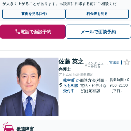
が大きく上がることがあります。示談書に押印する前にご相談くださ
い。【全国オンライン対応】【無料駐車場あり】
事例を見る(1件)
料金表を見る
電話で面談予約
メールで面談予約
佐藤 英之
宮城県
インタビュ
ーを見る
弁護士
アトム仙台法律事務所
営業時間：0
枝幸町
か
面談方法(対面・
らも相談
電話・ビデオな
9:00~21:00
受付中
ど)は応相談
（平日）
後遺障害