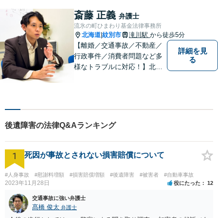
斎藤 正義
弁護士
流氷の町ひまわり基金法律事務所
北海道
紋別市
滝川駅
から徒歩5分
|
【離婚／交通事故／不動産／
詳細を見
行政事件／消費者問題など多
る
様なトラブルに対応！】北海
道地域の皆様に高度なリーガ
ルサービスの提供を行うため
日々邁進しています。持ち前
のフットワークで迅速な事件
解決を目指します！
後遺障害の法律Q&Aランキング
1
死因が事故とされない損害賠償について
#人身事故
#慰謝料増額
#損害賠償増額
#後遺障害
#被害者
#自動車事故
2023年11月28日
役にたった
12
交通事故に強い弁護士
髙橋 俊太
弁護士