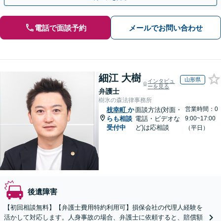
電話で面談予約
メールでお問い合わせ
細江 大樹
山形県
インタビュ
ーを見る
弁護士
樹氷の森法律事務所
営業時間：0
枝幸町
か
面談方法(対面・
らも相談
電話・ビデオな
9:00~17:00
受付中
ど)は応相談
（平日）
後遺障害
【初回相談無料】【弁護士費用特約利用可】損保会社の代理人経験を
活かして対応します。人身事故の場合、弁護士に依頼すると、賠償額