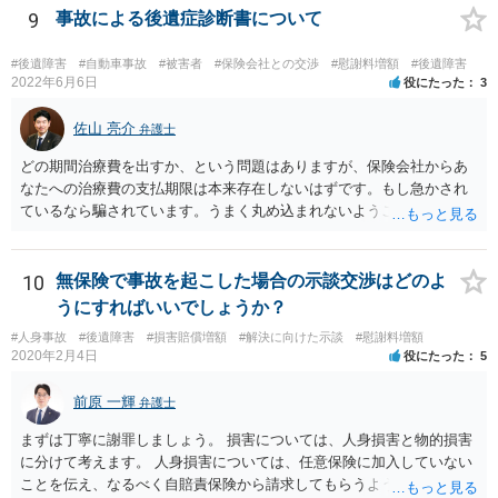
す。 これらが難しくても、通院していた病院のカルテを取り付けるこ
9
事故による後遺症診断書について
と等で代替が可能な場合もあります。 事故からどの程度期間が経過し
ているがが定かではありませんが、昨年４月から既に１年半年程度経
#後遺障害
#自動車事故
#被害者
#保険会社との交渉
#慰謝料増額
#後遺障害
過しており、時効なども意識しながら対応をしておきたいところで
2022年6月6日
役にたった
3
す。 待っていても事態が打開しない可能性もあるため、依頼の対応が
可能な弁護士に個別に問い合わせ、上記の方法等を参考に進め方を相
佐山 亮介
弁護士
談してみるのが望ましいかもしれません。
どの期間治療費を出すか、という問題はありますが、保険会社からあ
なたへの治療費の支払期限は本来存在しないはずです。もし急かされ
ているなら騙されています。うまく丸め込まれないようご注意下さ
い。 診療内科の費用を払ってもらえるかどうかは絶対の保証はありま
せんが、受診したならば提出すべきです。
10
無保険で事故を起こした場合の示談交渉はどのよ
うにすればいいでしょうか？
#人身事故
#後遺障害
#損害賠償増額
#解決に向けた示談
#慰謝料増額
2020年2月4日
役にたった
5
前原 一輝
弁護士
まずは丁寧に謝罪しましょう。 損害については、人身損害と物的損害
に分けて考えます。 人身損害については、任意保険に加入していない
ことを伝え、なるべく自賠責保険から請求してもらうようお願いして