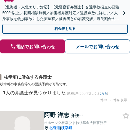
【北海道・東北エリア対応】【元警察官弁護士】交通事故捜査の経験
500件以上／初回相談無料／加害者弁護対応／違反点数に詳しい／人
身事故を物損事故にした実績有／被害者との示談交渉／過失割合の交
渉／弁護士費用特約／交通事故を起こしてしまった方／
料金表を見る
電話でお問い合わせ
メールでお問い合わせ
枝幸町に所在する弁護士
枝幸町の事務所等での面談予約が可能です。
1
人の弁護士が見つかりました
(検索結果について詳しくは
こちら
)
1件中 1-1件を表示
阿野 洋志
弁護士
オホーツク枝幸ひまわり基金法律事務所
北海道
枝幸町
|