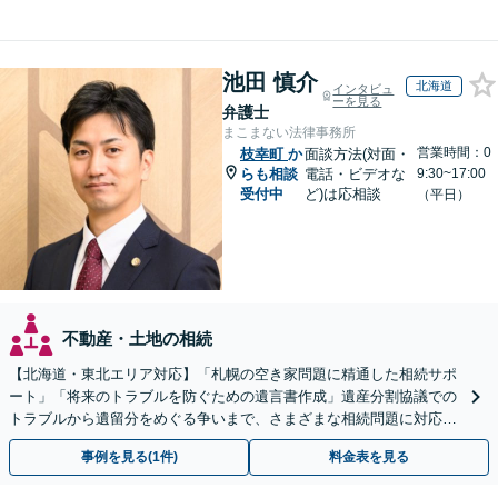
池田 慎介
北海道
インタビュ
ーを見る
弁護士
まこまない法律事務所
営業時間：0
枝幸町
か
面談方法(対面・
らも相談
電話・ビデオな
9:30~17:00
受付中
ど)は応相談
（平日）
不動産・土地の相続
【北海道・東北エリア対応】「札幌の空き家問題に精通した相続サポ
ート」「将来のトラブルを防ぐための遺言書作成」遺産分割協議での
トラブルから遺留分をめぐる争いまで、さまざまな相続問題に対応し
ています「アクセス良好・WEB面談対応で安心の相談」
事例を見る(1件)
料金表を見る