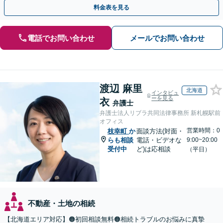
執行／事業承継など、お任せください」【休日相談あり】
料金表を見る
電話でお問い合わせ
メールでお問い合わせ
渡辺 麻里
北海道
インタビュ
ーを見る
衣
弁護士
弁護士法人リブラ共同法律事務所 新札幌駅前
オフィス
営業時間：0
枝幸町
か
面談方法(対面・
らも相談
電話・ビデオな
9:00~20:00
受付中
ど)は応相談
（平日）
不動産・土地の相続
【北海道エリア対応】🟠初回相談無料🟠相続トラブルのお悩みに真摯