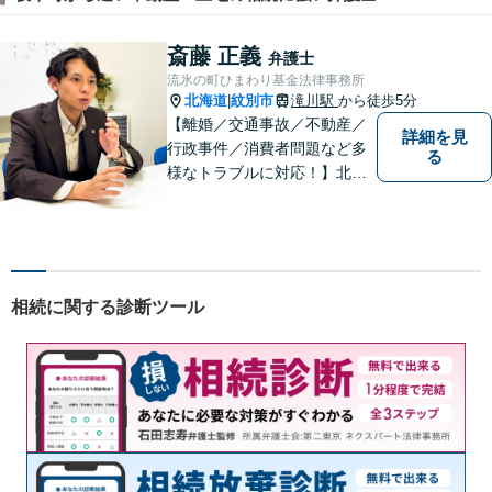
斎藤 正義
弁護士
流氷の町ひまわり基金法律事務所
北海道
紋別市
滝川駅
から徒歩5分
|
【離婚／交通事故／不動産／
詳細を見
行政事件／消費者問題など多
る
様なトラブルに対応！】北海
道地域の皆様に高度なリーガ
ルサービスの提供を行うため
日々邁進しています。持ち前
のフットワークで迅速な事件
解決を目指します！
相続に関する診断ツール