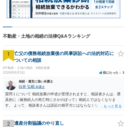
不動産・土地の相続の法律Q&Aランキング
1
亡父の債務相続放棄後の民事訴訟への法的対応に
ついての相談
#不動産・土地の相続
#相続放棄
2026年8月3日
役にたった
3
相続・遺言に強い弁護士
白井 弘昭
弁護士
質問１について 相続放棄の申述が受理されますと、相談者さんは、遡
及的に（被相続人の死亡時にさかのぼって）相続人ではなくなりま
す。 よって、相談者さんは訴訟の相手方にはならなくなるので（明け
渡し請求の対象ではなくなるので）請求棄却となります。 相続放棄受
理証明を家庭裁判所で取得し、コピーを答弁書に添えて裁判所に提出
してください。 質問２について 請求棄却を求める答弁書を提出すれ
2
遺産分割協議のやり直し