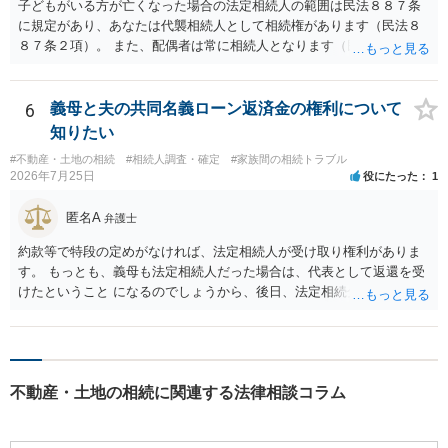
子どもがいる方が亡くなった場合の法定相続人の範囲は民法８８７条
に規定があり、あなたは代襲相続人として相続権があります（民法８
８７条２項）。 また、配偶者は常に相続人となります（民法８９０
条）。 「祖父の子供３人」の方の配偶者がご健在であれば、その方に
も相続権があります。つまり、孫５人に加えて「おじ又はおば」にも
相続権がある可能性があります。
6
義母と夫の共同名義ローン返済金の権利について
知りたい
#不動産・土地の相続
#相続人調査・確定
#家族間の相続トラブル
2026年7月25日
役にたった
1
匿名A
弁護士
約款等で特段の定めがなければ、法定相続人が受け取り権利がありま
す。 もっとも、義母も法定相続人だった場合は、代表として返還を受
けたということ になるのでしょうから、後日、法定相続分に基づいて
精算を求めることは可能と思います。
不動産・土地の相続に関連する法律相談コラム