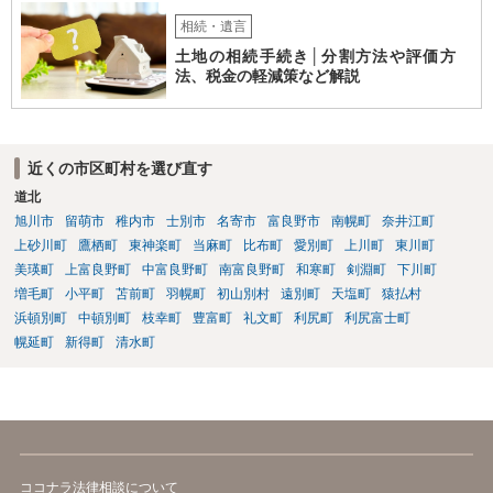
相続・遺言
土地の相続手続き│分割方法や評価方
法、税金の軽減策など解説
近くの市区町村を選び直す
道北
旭川市
留萌市
稚内市
士別市
名寄市
富良野市
南幌町
奈井江町
上砂川町
鷹栖町
東神楽町
当麻町
比布町
愛別町
上川町
東川町
美瑛町
上富良野町
中富良野町
南富良野町
和寒町
剣淵町
下川町
増毛町
小平町
苫前町
羽幌町
初山別村
遠別町
天塩町
猿払村
浜頓別町
中頓別町
枝幸町
豊富町
礼文町
利尻町
利尻富士町
幌延町
新得町
清水町
ココナラ法律相談について