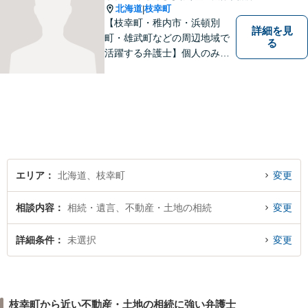
北海道
枝幸町
|
【枝幸町・稚内市・浜頓別
詳細を見
町・雄武町などの周辺地域で
る
活躍する弁護士】個人のみな
らず、法人・自治体関係・福
祉関係の方もご相談お待ちし
ています。親切・丁寧な対応
を心がけ、皆様の生活が明る
くなるよう、精一尽力いたし
ます。【枝幸署近く】
エリア
北海道、枝幸町
変更
相談内容
相続・遺言、不動産・土地の相続
変更
詳細条件
未選択
変更
枝幸町から近い不動産・土地の相続に強い弁護士