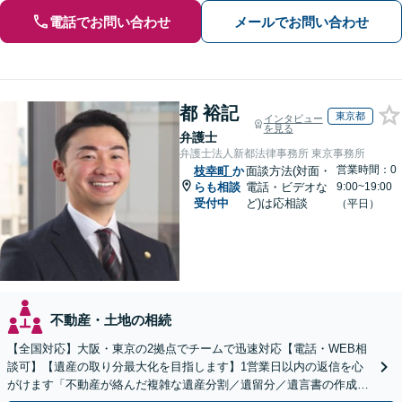
電話でお問い合わせ
メールでお問い合わせ
都 裕記
東京都
インタビュー
を見る
弁護士
弁護士法人新都法律事務所 東京事務所
営業時間：0
枝幸町
か
面談方法(対面・
らも相談
電話・ビデオな
9:00~19:00
受付中
ど)は応相談
（平日）
不動産・土地の相続
【全国対応】大阪・東京の2拠点でチームで迅速対応【電話・WEB相
談可】【遺産の取り分最大化を目指します】1営業日以内の返信を心
がけます「不動産が絡んだ複雑な遺産分割／遺留分／遺言書の作成・