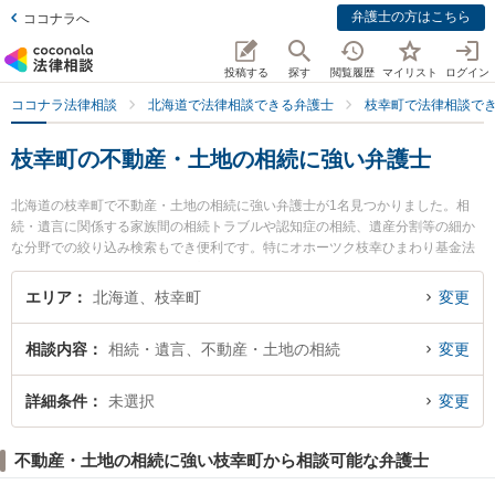
弁護士の方はこちら
ココナラへ
投稿する
探す
閲覧履歴
マイリスト
ログイン
ココナラ法律相談
北海道で法律相談できる弁護士
枝幸町で法律相談で
枝幸町の不動産・土地の相続に強い弁護士
北海道の枝幸町で不動産・土地の相続に強い弁護士が1名見つかりました。相
続・遺言に関係する家族間の相続トラブルや認知症の相続、遺産分割等の細か
な分野での絞り込み検索もでき便利です。特にオホーツク枝幸ひまわり基金法
律事務所の阿野 洋志弁護士のプロフィール情報や弁護士費用、強みなどが注目
されています。『枝幸町で土日や夜間に発生した不動産・土地の相続のトラブ
エリア
北海道、枝幸町
変更
ルを今すぐに弁護士に相談したい』『不動産・土地の相続のトラブル解決の実
績豊富な近くの弁護士を検索したい』『初回相談無料で不動産・土地の相続を
相談内容
相続・遺言、不動産・土地の相続
変更
法律相談できる枝幸町内の弁護士に相談予約したい』などでお困りの相談者さ
んにおすすめです。
詳細条件
未選択
変更
不動産・土地の相続に強い枝幸町から相談可能な弁護士