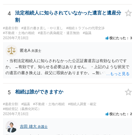
能と思われます。時間が思った以上にないので必要書類をてきぱきと
揃える必要があります。その点是非御注意ください。
4
法定相続人に知らされていなかった遺言と遺産分
割
#遺産分割
#遺言の書き直し・やり直し
#相続トラブルの代理交渉
#不動産・土地の相続
#遺言の真偽鑑定・遺言無効
#協議
2026年7月18日
役にたった
3
匿名A
弁護士
・当初法定相続人に知らされなかった公正証書遺言は有効なものです
か。 →有効です。知らせる必要はありません。 ・上記のような状況で
の遺言の書き換えは、叔父に瑕疵がありますか。→無いです。 ・分割
する場合の比率は、現状で、客観的に見てどの程度が妥当と考えられ
ますか。 →本人が自由に決められますので、どこが妥当とは言えない
です。客観的な基準もありません。 ・できれば穏やかに、分割を拒否
5
相続は誰ができますか
することはできますか。 →分割を拒否するということは、遺産はいら
ないということでしょうか。遺言で、受取を指定されててもいらない
#遺産分割
#協議
#不動産・土地の相続
#相続人調査・確定
と拒否することはできます。理由を説明する必要はありません。
#相続登記（義務化対応）
2026年7月16日
役にたった
2
吉田 雄大
弁護士