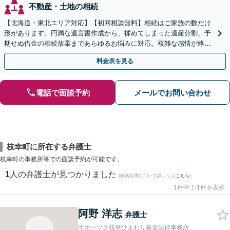
不動産・土地の相続
【北海道・東北エリア対応】【初回相談無料】相続はご家族の数だけ
形があります。円満な遺言書作成から、揉めてしまった遺産分割、予
期せぬ借金の相続放棄まであらゆるお悩みに対応。複雑な感情が絡む
相続トラブルもまずはご相談ください。WEB面談可。
料金表を見る
電話で面談予約
メールでお問い合わせ
枝幸町に所在する弁護士
枝幸町の事務所等での面談予約が可能です。
1
人の弁護士が見つかりました
(検索結果について詳しくは
こちら
)
1件中 1-1件を表示
阿野 洋志
弁護士
オホーツク枝幸ひまわり基金法律事務所