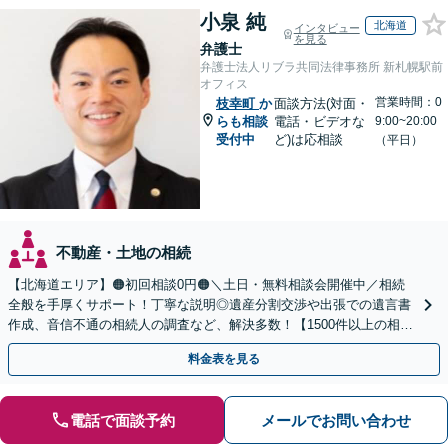
小泉 純
北海道
インタビュー
を見る
弁護士
弁護士法人リブラ共同法律事務所 新札幌駅前
オフィス
営業時間：0
枝幸町
か
面談方法(対面・
らも相談
電話・ビデオな
9:00~20:00
受付中
ど)は応相談
（平日）
不動産・土地の相続
【北海道エリア】🟠初回相談0円🟠＼土日・無料相談会開催中／相続
全般を手厚くサポート！丁寧な説明◎遺産分割交渉や出張での遺言書
作成、音信不通の相続人の調査など、解決多数！【1500件以上の相談
実績あり】【分かりやすい料金体系】
料金表を見る
電話で面談予約
メールでお問い合わせ