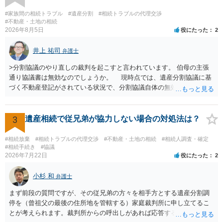
ば、第１回期日は出席する必要がありません。その日は差支え（用事
があり出席できない）との記載で十分です。 質問３について 弁護士で
#家族間の相続トラブル
#遺産分割
#相続トラブルの代理交渉
はないので、ｍｉｎｔｓでの提出の必要は無いと思います。郵送（期
#不動産・土地の相続
2026年8月5日
役にたった
2
限までに届けばよい）で十分です。 詳細は、書面記載の裁判所書記官
にお問い合わせください。 以上、ご参考まで。
井上 祐司
弁護士
>分割協議のやり直しの裁判を起こすと言われています。 伯母の主張
通り協議書は無効なのでしょうか。 現時点では、遺産分割協議に基
づく不動産登記がされている状況で、分割協議自体の無効を裁判所が
認めたわけではないので、分割協議の効力に影響はありません。 先
方の訴訟の主張及び立証次第ですが、 ・御祖母様の認知能力に関する
医師の意見書、筆跡鑑定 が提出されればその効力が否定される可能性
3
遺産相続で従兄弟が協力しない場合の対処法は？
はありますが、 ・伯母様自身が分割協議に加わっていること ・御祖母
様の意に反する遺産分割協議を行う実益が誰にあったかの立証が困難
#相続放棄
#相続トラブルの代理交渉
#不動産・土地の相続
#相続人調査・確定
であること からすると、実際に遺産分割協議の効力が否定される可能
#相続手続き
#協議
2026年7月22日
役にたった
2
性はそれほど高くない（立証のハードルは非常に高い）ということが
言えると思います。
小杉 和
弁護士
まず前段の質問ですが、その従兄弟の方々を相手方とする遺産分割調
停を（曾祖父の最後の住所地を管轄する）家庭裁判所に申し立てるこ
とが考えられます。裁判所からの呼出しがあれば応答する可能性がま
だあるのではないでしょうか。 後段の質問については、相続放棄は可