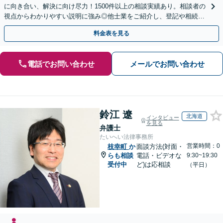
に向き合い、解決に向け尽力！1500件以上の相談実績あり。相談者の
視点からわかりやすい説明に強み◎他士業をご紹介し、登記や相続税
の申告までワンストップで対応【夜間相談可】
料金表を見る
電話でお問い合わせ
メールでお問い合わせ
鈴江 遼
北海道
インタビュー
を見る
弁護士
たいへい法律事務所
営業時間：0
枝幸町
か
面談方法(対面・
らも相談
電話・ビデオな
9:30~19:30
受付中
ど)は応相談
（平日）