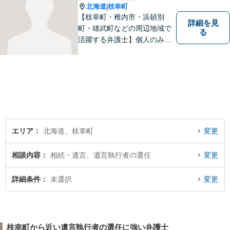
北海道
枝幸町
|
【枝幸町・稚内市・浜頓別
詳細を見
町・雄武町などの周辺地域で
る
活躍する弁護士】個人のみな
らず、法人・自治体関係・福
祉関係の方もご相談お待ちし
ています。親切・丁寧な対応
を心がけ、皆様の生活が明る
くなるよう、精一尽力いたし
ます。【枝幸署近く】
エリア
北海道、枝幸町
変更
相談内容
相続・遺言、遺言執行者の選任
変更
詳細条件
未選択
変更
枝幸町から近い遺言執行者の選任に強い弁護士