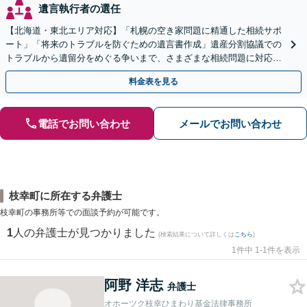
遺言執行者の選任
【北海道・東北エリア対応】「札幌の空き家問題に精通した相続サポ
ート」「将来のトラブルを防ぐための遺言書作成」遺産分割協議での
トラブルから遺留分をめぐる争いまで、さまざまな相続問題に対応し
ています「アクセス良好・WEB面談対応で安心の相談」
料金表を見る
電話でお問い合わせ
メールでお問い合わせ
枝幸町に所在する弁護士
枝幸町の事務所等での面談予約が可能です。
1
人の弁護士が見つかりました
(検索結果について詳しくは
こちら
)
1件中 1-1件を表示
阿野 洋志
弁護士
オホーツク枝幸ひまわり基金法律事務所