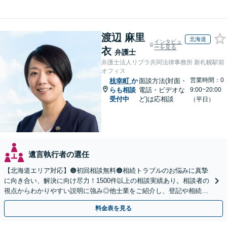
渡辺 麻里
北海道
インタビュ
ーを見る
衣
弁護士
弁護士法人リブラ共同法律事務所 新札幌駅前
オフィス
営業時間：0
枝幸町
か
面談方法(対面・
らも相談
電話・ビデオな
9:00~20:00
受付中
ど)は応相談
（平日）
遺言執行者の選任
【北海道エリア対応】🟠初回相談無料🟠相続トラブルのお悩みに真摯
に向き合い、解決に向け尽力！1500件以上の相談実績あり。相談者の
視点からわかりやすい説明に強み◎他士業をご紹介し、登記や相続税
の申告までワンストップで対応【夜間相談可】
料金表を見る