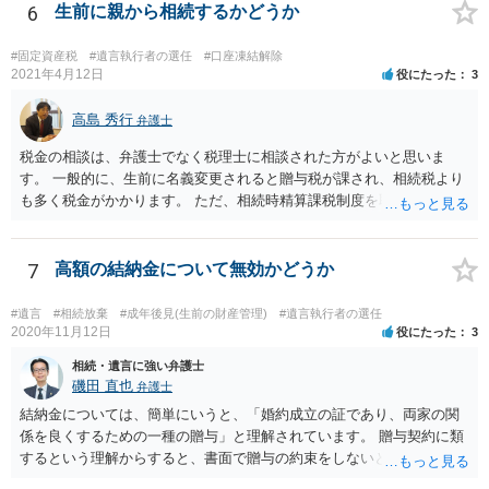
6
生前に親から相続するかどうか
#固定資産税
#遺言執行者の選任
#口座凍結解除
2021年4月12日
役にたった
3
高島 秀行
弁護士
税金の相談は、弁護士でなく税理士に相談された方がよいと思いま
す。 一般的に、生前に名義変更されると贈与税が課され、相続税より
も多く税金がかかります。 ただ、相続時精算課税制度を取れば、実質
的に相続税と同等の税金で済む可能性があります。 実際に税理士にど
ういう場合にどれくらい税金がかかるか計算してもらって どういう方
針を取るか決められたらよいと思います。
7
高額の結納金について無効かどうか
#遺言
#相続放棄
#成年後見(生前の財産管理)
#遺言執行者の選任
2020年11月12日
役にたった
3
相続・遺言に強い弁護士
磯田 直也
弁護士
結納金については、簡単にいうと、「婚約成立の証であり、両家の関
係を良くするための一種の贈与」と理解されています。 贈与契約に類
するという理解からすると、書面で贈与の約束をしないと相手方は支
払いを請求できません。 反面、実際に支払ったあとから返金を求める