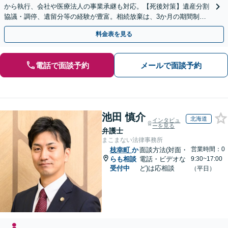
から執行、会社や医療法人の事業承継も対応。【死後対策】遺産分割
協議・調停、遺留分等の経験が豊富。相続放棄は、3か月の期間制限
があるため、お早めにご相談ください。【無料駐車場あり】
料金表を見る
電話で面談予約
メールで面談予約
池田 慎介
北海道
インタビュ
ーを見る
弁護士
まこまない法律事務所
営業時間：0
枝幸町
か
面談方法(対面・
らも相談
電話・ビデオな
9:30~17:00
受付中
ど)は応相談
（平日）