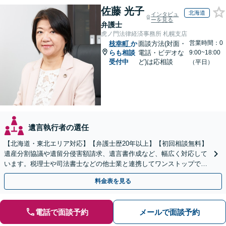
佐藤 光子
北海道
インタビュ
ーを見る
弁護士
虎ノ門法律経済事務所 札幌支店
営業時間：0
枝幸町
か
面談方法(対面・
らも相談
電話・ビデオな
9:00~18:00
受付中
ど)は応相談
（平日）
遺言執行者の選任
【北海道・東北エリア対応】【弁護士歴20年以上】【初回相談無料】
遺産分割協議や遺留分侵害額請求、遺言書作成など、幅広く対応して
います。税理士や司法書士などの他士業と連携してワンストップでの
解決が可能です。ぜひご相談ください。
料金表を見る
電話で面談予約
メールで面談予約