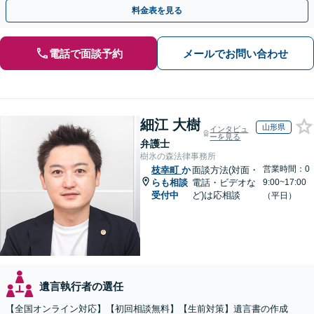
実績あり】【分かりやすい料金体系】
料金表を見る
電話で面談予約
メールでお問い合わせ
細江 大樹
山形県
インタビュ
ーを見る
弁護士
樹氷の森法律事務所
営業時間：0
枝幸町
か
面談方法(対面・
らも相談
電話・ビデオな
9:00~17:00
受付中
ど)は応相談
（平日）
遺言執行者の選任
【全国オンライン対応】【初回相談無料】【生前対策】遺言書の作成