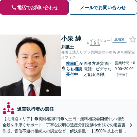
電話でお問い合わせ
メールでお問い合わせ
小泉 純
北海道
インタビュー
を見る
弁護士
弁護士法人リブラ共同法律事務所 新札幌駅前
オフィス
営業時間：0
枝幸町
か
面談方法(対面・
らも相談
電話・ビデオな
9:00~20:00
受付中
ど)は応相談
（平日）
遺言執行者の選任
【北海道エリア】🟠初回相談0円🟠＼土日・無料相談会開催中／相続
全般を手厚くサポート！丁寧な説明◎遺産分割交渉や出張での遺言書
作成、音信不通の相続人の調査など、解決多数！【1500件以上の相談