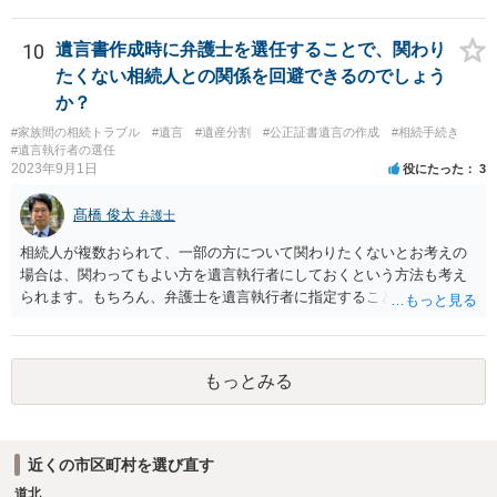
嫁と娘の弁護士のことでしょうか）へ聴いても、自分に有利な主張や
誘導しかしてこないと思います。
10
遺言書作成時に弁護士を選任することで、関わり
たくない相続人との関係を回避できるのでしょう
か？
#家族間の相続トラブル
#遺言
#遺産分割
#公正証書遺言の作成
#相続手続き
#遺言執行者の選任
2023年9月1日
役にたった
3
髙橋 俊太
弁護士
相続人が複数おられて、一部の方について関わりたくないとお考えの
場合は、関わってもよい方を遺言執行者にしておくという方法も考え
られます。もちろん、弁護士を遺言執行者に指定することもできます
が、（関わってもよい）相続人を遺言執行者に指定しておいて、その
方に再委任の権限を付与しておくという方法もあります。 一度、弁護
士に直接ご相談されることをお勧めいたします。
もっとみる
近くの市区町村を選び直す
道北