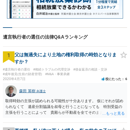
遺言執行者の選任の法律Q&Aランキング
1
父は無過失により土地の権利取得の時効となりま
すか？
#遺言執行者の選任
#相続トラブルの代理交渉
#借金返済の相談・交渉
#成年後見(生前の財産管理)
#M&A・事業承継
2020年4月7日
役にたった
6
森田 英樹
弁護士
取得時効の主張が認められる可能性が十分あります。 仮にそれが認め
られなくて 遺産分割協議を叔母と行うことになっても 特別受益の
主張を行うことによって 貴殿らが不動産を全てそのまま取得できる
ことが可能でしょう。