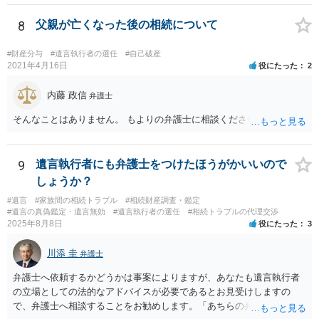
ことは困難です。 くれぐれも今後お気をつけください。 弁護士に対応
を依頼されるのも悪くはありませんが、感情的な理由が強いと思いま
8
父親が亡くなった後の相続について
すので法的観点から説得を試みても解決は難しいように思います。
#財産分与
#遺言執行者の選任
#自己破産
2021年4月16日
役にたった
2
内藤 政信
弁護士
そんなことはありません。 もよりの弁護士に相談ください。
9
遺言執行者にも弁護士をつけたほうがかいいので
しょうか？
#遺言
#家族間の相続トラブル
#相続財産調査・鑑定
#遺言の真偽鑑定・遺言無効
#遺言執行者の選任
#相続トラブルの代理交渉
2025年8月8日
役にたった
3
川添 圭
弁護士
弁護士へ依頼するかどうかは事案によりますが、あなたも遺言執行者
の立場としての法的なアドバイスが必要であるとお見受けしますの
で、弁護士へ相談することをお勧めします。「あちらの弁護士」（元