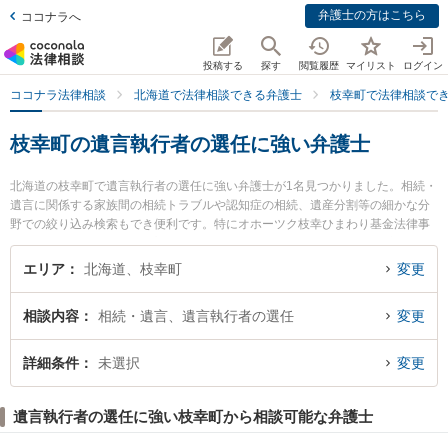
弁護士の方はこちら
ココナラへ
投稿する
探す
閲覧履歴
マイリスト
ログイン
ココナラ法律相談
北海道で法律相談できる弁護士
枝幸町で法律相談で
枝幸町の遺言執行者の選任に強い弁護士
北海道の枝幸町で遺言執行者の選任に強い弁護士が1名見つかりました。相続・
遺言に関係する家族間の相続トラブルや認知症の相続、遺産分割等の細かな分
野での絞り込み検索もでき便利です。特にオホーツク枝幸ひまわり基金法律事
務所の阿野 洋志弁護士のプロフィール情報や弁護士費用、強みなどが注目され
ています。『枝幸町で土日や夜間に発生した遺言執行者の選任のトラブルを今
エリア
北海道、枝幸町
変更
すぐに弁護士に相談したい』『遺言執行者の選任のトラブル解決の実績豊富な
近くの弁護士を検索したい』『初回相談無料で遺言執行者の選任を法律相談で
相談内容
相続・遺言、遺言執行者の選任
変更
きる枝幸町内の弁護士に相談予約したい』などでお困りの相談者さんにおすす
めです。
詳細条件
未選択
変更
遺言執行者の選任に強い枝幸町から相談可能な弁護士