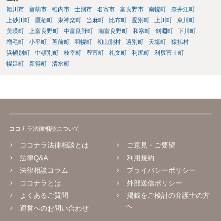
旭川市
留萌市
稚内市
士別市
名寄市
富良野市
南幌町
奈井江町
上砂川町
鷹栖町
東神楽町
当麻町
比布町
愛別町
上川町
東川町
美瑛町
上富良野町
中富良野町
南富良野町
和寒町
剣淵町
下川町
増毛町
小平町
苫前町
羽幌町
初山別村
遠別町
天塩町
猿払村
浜頓別町
中頓別町
枝幸町
豊富町
礼文町
利尻町
利尻富士町
幌延町
新得町
清水町
ココナラ法律相談について
ココナラ法律相談とは
ご意見・ご要望
法律Q&A
利用規約
法律相談コラム
プライバシーポリシー
ココナラとは
外部送信ポリシー
よくあるご質問
掲載をご検討の弁護士の方
へ
運営へのお問い合わせ