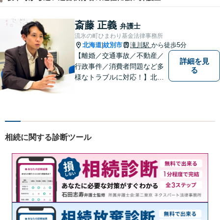
斎藤 正義
弁護士
流氷の町ひまわり基金法律事務所
北海道
紋別市
滝川駅
から徒歩5分
|
【離婚／交通事故／不動産／
詳細を見
行政事件／消費者問題など多
る
様なトラブルに対応！】北海
道地域の皆様に高度なリーガ
ルサービスの提供を行うため
日々邁進しています。持ち前
のフットワークで迅速な事件
解決を目指します！
相続に関する診断ツール