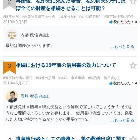
2
再婚後、私が先に死んだ場合、私の前夫の子にほ
ぼ全ての財産を相続させることは可能？
#財産分与
#自筆証書遺言の作成
#成年後見(生前の財産管理)
#遺言執行者の選任
2019年9月3日
役にたった
4
内藤 政信
弁護士
最初は調停からやります。
3
相続における15年前の借用書の効力について
#遺言執行者の選任
#時効の援用
#M&A・事業承継
#契約書・借用書なし
2019年5月21日
役にたった
4
理崎 智英
弁護士
＞債務免除＝贈与＝特別受益という解釈で宜しいでしょうか？ そのよ
うなご理解でよろしいかと存じます。 借用書の偽造については、偽造
した人物が特定できるかどうかが重要ですね。
4
遺言執行者としての責務と、弟の葬儀出席に関す