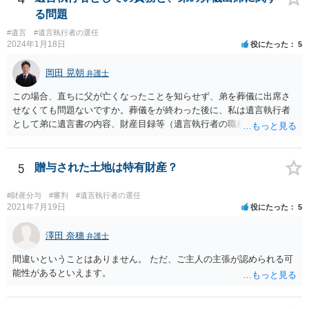
る問題
#遺言
#遺言執行者の選任
2024年1月18日
役にたった
5
岡田 晃朝
弁護士
この場合、直ちに父が亡くなったことを知らせず、弟を葬儀に出席さ
せなくても問題ないですか。葬儀をが終わった後に、私は遺言執行者
として弟に遺言書の内容、財産目録等（遺言執行者の職務）を知らせ
ればよいですか。 葬儀は喪主が主催する行事ですから、誰を参加させ
るかは喪主の自由です。 呼ばなくてもかまいません。 そもそも、そう
いう法律関係にありません。 遺言の内容と遺産の総額の通知、公正証
5
贈与された土地は特有財産？
書でない場合は遺言の検認については、執行者に通知義務があるの
で、対応しましょう。 そのあとは遺留分の請求などがあればそれへの
#財産分与
#審判
#遺言執行者の選任
対応となるでしょう。
2021年7月19日
役にたった
5
澤田 奈穗
弁護士
間違いということはありません。 ただ、ご主人の主張が認められる可
能性があるといえます。