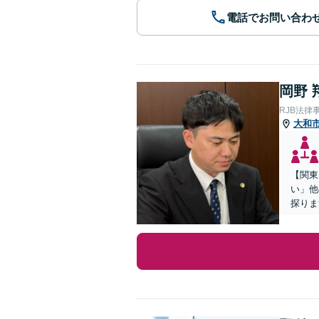
電話でお問い合わ
岡野 
RJB法律
大和
【関東
い」他
探りま