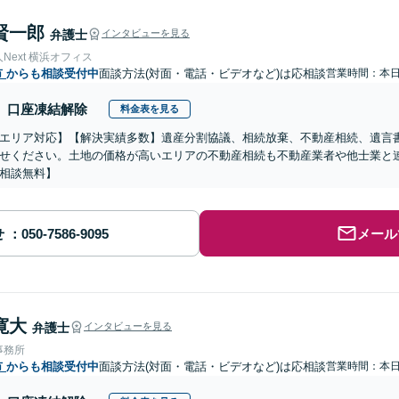
賢一郎
弁護士
インタビューを見る
Next 横浜オフィス
市
からも相談受付中
面談方法(対面・電話・ビデオなど)は応相談
営業時間：本
口座凍結解除
料金表を見る
エリア対応】【解決実績多数】遺産分割協議、相続放棄、不動産相続、遺言
せください。土地の価格が高いエリアの不動産相続も不動産業者や他士業と
相談無料】
せ
メール
寛大
弁護士
インタビューを見る
事務所
市
からも相談受付中
面談方法(対面・電話・ビデオなど)は応相談
営業時間：本