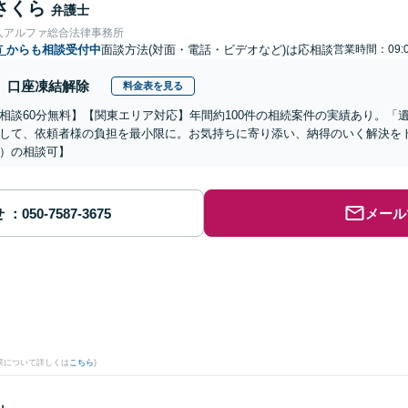
さくら
弁護士
人アルファ総合法律事務所
市
からも相談受付中
面談方法(対面・電話・ビデオなど)は応相談
営業時間：09:0
口座凍結解除
料金表を見る
相談60分無料】【関東エリア対応】年間約100件の相続案件の実績あり。「
して、依頼者様の負担を最小限に。お気持ちに寄り添い、納得のいく解決をト
）の相談可】
せ
メール
果について詳しくは
こちら
)