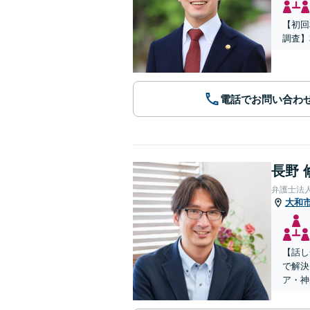
【初回
調査】
電話でお問い合わ
長野 
弁護士法
大和
【話し
で解決
ア・神