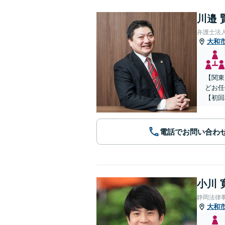
川邉 
弁護士法人
大和
【関東
どお任
【初回
電話でお問い合わ
小川 
静岡法律
大和