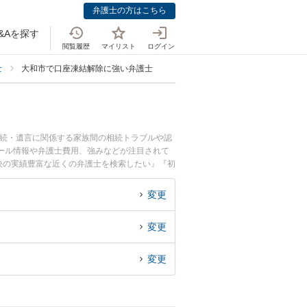
弁護士の方はこちら
&Aを探す
閲覧履歴
マイリスト
ログイン
士
大和市で口座凍結解除に強い弁護士
相続・遺言に関係する家族間の相続トラブルや認
ール情報や弁護士費用、強みなどが注目されて
決の実績豊富な近くの弁護士を検索したい』『初
変更
変更
変更