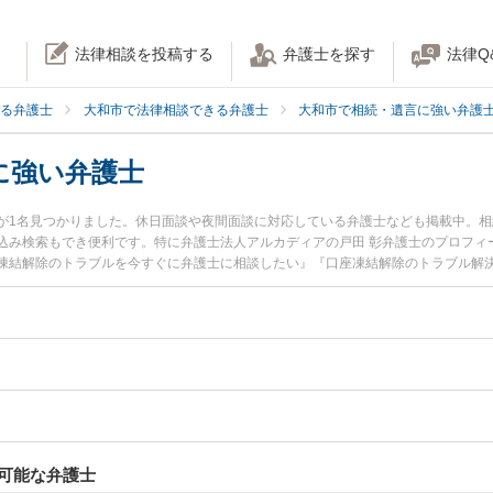
法律相談を投稿する
弁護士を探す
法律Q
る弁護士
大和市で法律相談できる弁護士
大和市で相続・遺言に強い弁護
に強い弁護士
が1名見つかりました。休日面談や夜間面談に対応している弁護士なども掲載中。
込み検索もでき便利です。特に弁護士法人アルカディアの戸田 彰弁護士のプロフィ
凍結解除のトラブルを今すぐに弁護士に相談したい』『口座凍結解除のトラブル解
和市内の弁護士に相談予約したい』などでお困りの相談者さんにおすすめです。
可能な弁護士