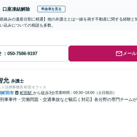
口座凍結解除
料金表を見る
産絡みの遺産分割に精通】他の弁護士とは一線を画す不動産に関する経験と
い込みについての相談も多数。
せ
メール
智允
弁護士
スト法律事務所 町田オフィス
都
町田市
町田駅
から徒歩3分
営業時間：09:30~18:00（土日祝日）
|
刑事事件・労働問題・交通事故など幅広く対応】各分野の専門チームが