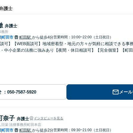
弁護士
徹
弁護士
事務所
都
町田市
町田駅
から徒歩4分
営業時間：10:00~22:00（土日祝日）
|
談可】【WEB面談可】地域密着型・地元の方々が気軽に相談できる事
・中小企業の法務に強みあり【夜間・休日相談可】【完全個室】【町田
せ
メール
可奈子
弁護士
インタビューを見る
人日栄 法律事務所町田本店
都
町田市
町田駅
から徒歩2分
営業時間：09:30~21:00（土日祝日）
|