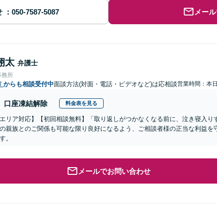
せ
メール
翔太
弁護士
事務所
市
からも相談受付中
面談方法(対面・電話・ビデオなど)は応相談
営業時間：本
口座凍結解除
料金表を見る
エリア対応】【初回相談無料】「取り返しがつかなくなる前に、泣き寝入り
の親族とのご関係も可能な限り良好になるよう、ご相談者様の正当な利益を
す。
メールでお問い合わせ