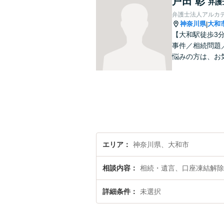
戸田 彰
弁護
弁護士法人アルカ
神奈川県
大和
|
【大和駅徒歩3
事件／相続問題
悩みの方は、お
エリア
神奈川県、大和市
相談内容
相続・遺言、口座凍結解除
詳細条件
未選択