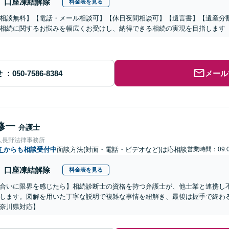
口座凍結解除
料金表を見る
相談無料】【電話・メール相談可】【休日夜間相談可】【遺言書】【遺産分
相続に関するお悩みを幅広くお受けし、納得できる相続の実現を目指します
せ
メール
修一
弁護士
人長野法律事務所
市
からも相談受付中
面談方法(対面・電話・ビデオなど)は応相談
営業時間：09:0
口座凍結解除
料金表を見る
合いに限界を感じたら】相続診断士の資格を持つ弁護士が、他士業と連携し
します。図解を用いた丁寧な説明で複雑な事情を紐解き、最後は握手で終わ
奈川県対応】