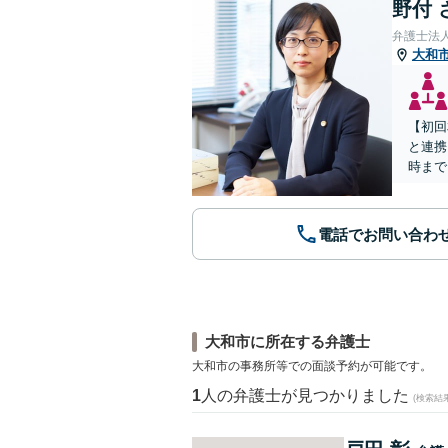
野付 
弁護士法
大和
【初回
と連携
時まで
電話でお問い合わ
大和市に所在する弁護士
大和市の事務所等での面談予約が可能です。
1
人の弁護士が見つかりました
(検索結