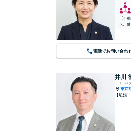
【不動
ス。使
電話でお問い合わ
井川 
ベリーベ
東京
【離婚・