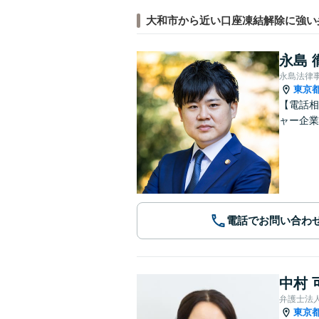
大和市から近い口座凍結解除に強い
永島 
永島法律
東京
【電話相
ャー企業
電話でお問い合わ
中村 
弁護士法
東京