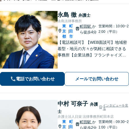
永島 徹
弁護士
永島法律事務所
東
町
町田駅
か
営業時間：10:00~2
京
田
|
2:00（平日）
ら徒歩4分
都
市
【電話相談可】【WEB面談可】地域密
着型・地元の方々が気軽に相談できる
事務所【企業法務】フランチャイズ・
ベンチャー企業・中小企業の法務に強
みあり【夜間・休日相談可】【完全個
室】【町田駅4分】
電話でお問い合わせ
メールでお問い合わせ
中村 可奈子
弁護
インタビューを見
る
士
弁護士法人日栄 法律事務所町田本店
東
町
町田駅
か
営業時間：09:30~2
京
田
|
1:00（平日）
ら徒歩2分