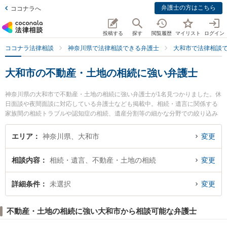
弁護士の方はこちら
ココナラへ
投稿する
探す
閲覧履歴
マイリスト
ログイン
ココナラ法律相談
神奈川県で法律相談できる弁護士
大和市で法律相談
大和市の不動産・土地の相続に強い弁護士
神奈川県の大和市で不動産・土地の相続に強い弁護士が1名見つかりました。休
日面談や夜間面談に対応している弁護士なども掲載中。相続・遺言に関係する
家族間の相続トラブルや認知症の相続、遺産分割等の細かな分野での絞り込み
検索もでき便利です。特に弁護士法人アルカディアの戸田 彰弁護士のプロフィ
ール情報や弁護士費用、強みなどが注目されています。『大和市で土日や夜間
エリア
神奈川県、大和市
変更
に発生した不動産・土地の相続のトラブルを今すぐに弁護士に相談したい』
『不動産・土地の相続のトラブル解決の実績豊富な近くの弁護士を検索した
相談内容
相続・遺言、不動産・土地の相続
変更
い』『初回相談無料で不動産・土地の相続を法律相談できる大和市内の弁護士
に相談予約したい』などでお困りの相談者さんにおすすめです。
詳細条件
未選択
変更
不動産・土地の相続に強い大和市から相談可能な弁護士