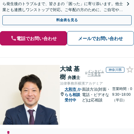
ら発生後のトラブルまで、皆さまの「困った」に寄り添います。他士
業とも連携しワンストップで対応。ご年配の方のために、ご自宅やご
近所への出張相談も実施【秘密厳守｜休日・夜間相談可】
料金表を見る
電話でお問い合わせ
メールでお問い合わせ
大城 基
神奈川県
インタビュ
ーを見る
樹
弁護士
法律事務所横濱アカデミア
営業時間：0
大和市
か
面談方法(対面・
らも相談
電話・ビデオな
9:30~18:00
受付中
ど)は応相談
（平日）