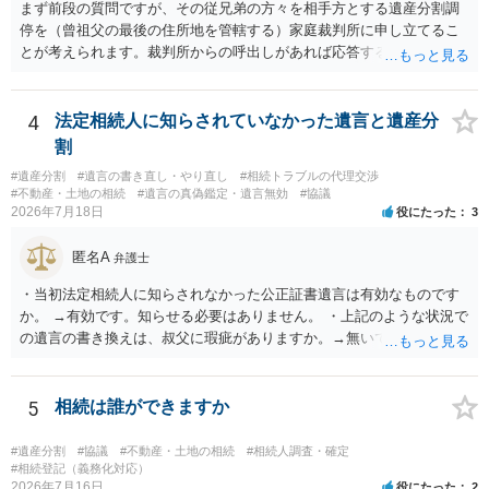
まず前段の質問ですが、その従兄弟の方々を相手方とする遺産分割調
停を（曾祖父の最後の住所地を管轄する）家庭裁判所に申し立てるこ
とが考えられます。裁判所からの呼出しがあれば応答する可能性がま
だあるのではないでしょうか。 後段の質問については、相続放棄は可
能と思われます。時間が思った以上にないので必要書類をてきぱきと
揃える必要があります。その点是非御注意ください。
4
法定相続人に知らされていなかった遺言と遺産分
割
#遺産分割
#遺言の書き直し・やり直し
#相続トラブルの代理交渉
#不動産・土地の相続
#遺言の真偽鑑定・遺言無効
#協議
2026年7月18日
役にたった
3
匿名A
弁護士
・当初法定相続人に知らされなかった公正証書遺言は有効なものです
か。 →有効です。知らせる必要はありません。 ・上記のような状況で
の遺言の書き換えは、叔父に瑕疵がありますか。→無いです。 ・分割
する場合の比率は、現状で、客観的に見てどの程度が妥当と考えられ
ますか。 →本人が自由に決められますので、どこが妥当とは言えない
です。客観的な基準もありません。 ・できれば穏やかに、分割を拒否
5
相続は誰ができますか
することはできますか。 →分割を拒否するということは、遺産はいら
ないということでしょうか。遺言で、受取を指定されててもいらない
#遺産分割
#協議
#不動産・土地の相続
#相続人調査・確定
と拒否することはできます。理由を説明する必要はありません。
#相続登記（義務化対応）
2026年7月16日
役にたった
2