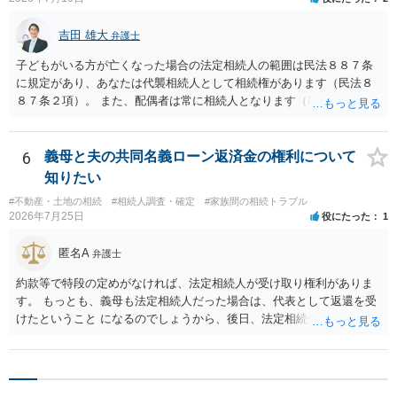
吉田 雄大
弁護士
子どもがいる方が亡くなった場合の法定相続人の範囲は民法８８７条
に規定があり、あなたは代襲相続人として相続権があります（民法８
８７条２項）。 また、配偶者は常に相続人となります（民法８９０
条）。 「祖父の子供３人」の方の配偶者がご健在であれば、その方に
も相続権があります。つまり、孫５人に加えて「おじ又はおば」にも
相続権がある可能性があります。
6
義母と夫の共同名義ローン返済金の権利について
知りたい
#不動産・土地の相続
#相続人調査・確定
#家族間の相続トラブル
2026年7月25日
役にたった
1
匿名A
弁護士
約款等で特段の定めがなければ、法定相続人が受け取り権利がありま
す。 もっとも、義母も法定相続人だった場合は、代表として返還を受
けたということ になるのでしょうから、後日、法定相続分に基づいて
精算を求めることは可能と思います。