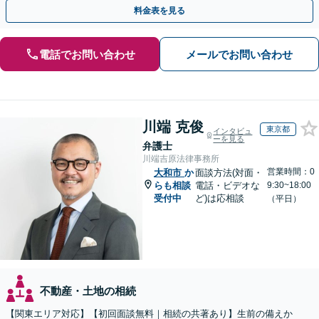
談ください。【休日・夜間面談可】【オンライン面談可】
料金表を見る
電話でお問い合わせ
メールでお問い合わせ
川端 克俊
東京都
インタビュ
ーを見る
弁護士
川端吉原法律事務所
営業時間：0
大和市
か
面談方法(対面・
らも相談
電話・ビデオな
9:30~18:00
受付中
ど)は応相談
（平日）
不動産・土地の相続
【関東エリア対応】【初回面談無料｜相続の共著あり】生前の備えか