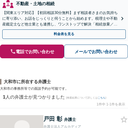
不動産・土地の相続
【関東エリア対応】【初回相談30分無料】まず相談者さまのお気持ち
に寄り添い、お話をじっくりと伺うことから始めます。税理士や不動
産鑑定士など他士業とも連携し、ワンストップで解決「相続放棄／遺
言書作成／遺留分侵害額請求／使い込み・寄与分など」
料金表を見る
電話でお問い合わせ
メールでお問い合わせ
大和市に所在する弁護士
大和市の事務所等での面談予約が可能です。
1
人の弁護士が見つかりました
(検索結果について詳しくは
こちら
)
1件中 1-1件を表示
戸田 彰
弁護士
弁護士法人アルカディア