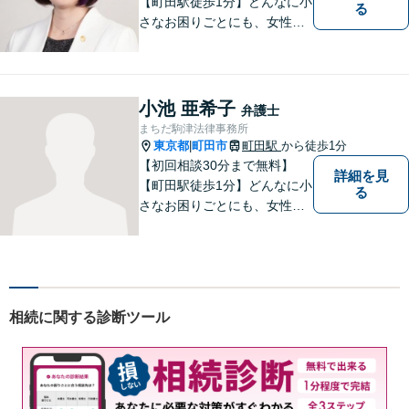
【町田駅徒歩1分】どんなに小
る
さなお困りごとにも、女性弁
護士がじっくりカウンセリン
グを行ないます。まずはお気
軽にご相談ください。
小池 亜希子
弁護士
まちだ駒津法律事務所
東京都
町田市
町田駅
から徒歩1分
|
【初回相談30分まで無料】
詳細を見
【町田駅徒歩1分】どんなに小
る
さなお困りごとにも、女性弁
護士がじっくりカウンセリン
グを行ないます。まずはお気
軽にご相談ください。
相続に関する診断ツール