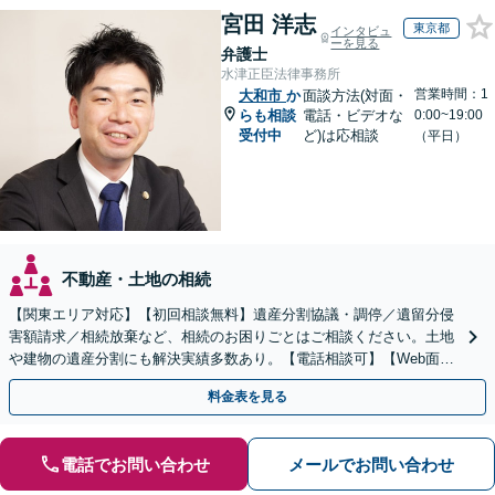
宮田 洋志
東京都
インタビュ
ーを見る
弁護士
水津正臣法律事務所
営業時間：1
大和市
か
面談方法(対面・
らも相談
電話・ビデオな
0:00~19:00
受付中
ど)は応相談
（平日）
不動産・土地の相続
【関東エリア対応】【初回相談無料】遺産分割協議・調停／遺留分侵
害額請求／相続放棄など、相続のお困りごとはご相談ください。土地
や建物の遺産分割にも解決実績多数あり。【電話相談可】【Web面談
可】遺言書作成や財産の整理など生前対策もサポート
料金表を見る
電話でお問い合わせ
メールでお問い合わせ