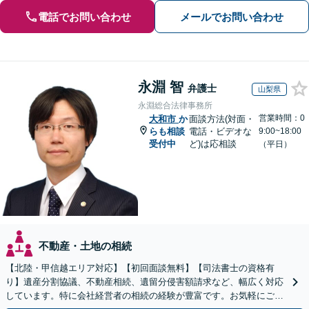
電話でお問い合わせ
メールでお問い合わせ
永淵 智
弁護士
山梨県
永淵総合法律事務所
営業時間：0
大和市
か
面談方法(対面・
らも相談
電話・ビデオな
9:00~18:00
受付中
ど)は応相談
（平日）
不動産・土地の相続
【北陸・甲信越エリア対応】【初回面談無料】【司法書士の資格有
り】遺産分割協議、不動産相続、遺留分侵害額請求など、幅広く対応
しています。特に会社経営者の相続の経験が豊富です。お気軽にご相