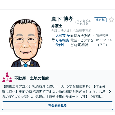
真下 博孝
東京都
インタビュ
ーを見る
弁護士
弁護士法人ましも法律事務所
営業時間：0
大和市
か
面談方法(対面・
らも相談
電話・ビデオな
8:00~21:00
受付中
ど)は応相談
（平日）
不動産・土地の相続
【関東エリア対応】相続放棄に強い！【いつでも相談無料】【借金分
野に特化】事前の債務調査で望まない負の相続を防ぎましょう。お急
ぎの案件のご相談もお気軽に【時効援用のサポートも可】【分割払い
利用可】【休日電話相談可能】
料金表を見る