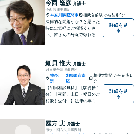
し、依頼者様にとって最適な
今西 隆彦
弁護士
解決を目指します【休日・夜
今西法律事務所
間対応可】【完全個室で相
神奈川県
座間市
相武台前駅
から徒歩5分
|
談】【南町田グランベリーパ
法律的な問題かな？と思った
詳細を見
ーク駅5分】
時には気軽にご相談くださ
る
い。皆さんの身近で頼れる弁
護士を目指しています。
細貝 惟大
弁護士
細貝総合法律事務所
相模大野駅
から徒歩1
神奈川
相模原市南
|
県
区
分
【初回相談無料】【駅徒歩１
詳細を見
分】【夜間、土日・祝日のご
る
相談も受付中】法律の専門家
が親身にサポートいたしま
す。
國方 実
弁護士
德永・國方法律事務所