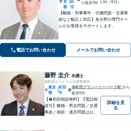
京
田
|
1:00（平日）
ら徒歩3分
都
市
【離婚・刑事事件・労働問題・交通事
故など幅広く対応】各分野の専門チー
ムがお客様をサポートします。
電話でお問い合わせ
メールでお問い合わせ
藤野 圭介
弁護士
南町田セントラル法律事務所
南町田グランベリーパーク駅
から
東京
町田
|
都
市
徒歩5分
【☎︎初回相談無料】【電話相
詳細を見
談可】離婚・男女問題／交通
る
事故／相続・遺言問題はお任
せください。相談対応実績30
00件以上。豊富な経験を活か