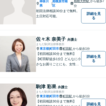
相模大野駅
から徒歩7
神奈川
相模原市南
|
県
区
分
初回法律相談30分まで無料。
詳細を見
土日対応可能。
る
佐々木 奈美子
弁護士
まちだ駒津法律事務所
東京都
町田市
町田駅
から徒歩1分
|
【初回相談30分まで無料】
詳細を見
【町田駅徒歩1分】どんなに小
る
さなお困りごとにも、女性弁
護士がじっくりカウンセリン
グを行ないます。まずはお気
軽にご相談ください。
駒津 彩果
弁護士
まちだ駒津法律事務所
東京都
町田市
町田駅
から徒歩1分
|
【初回相談30分まで無料】
詳細を見