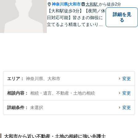
神奈川県
大和市
大和駅
から徒歩2分
|
【大和駅徒歩3分】【夜間／休
詳細を見
日対応可能】皆さまの御役に
る
立てるよう精進してまいりま
す。借金問題／刑事事件／相
続問題／離婚問題／企業法務
など、幅広く対応可能。【地
域に根ざした弁護士】法律ト
ラブルでお悩みの方は、お気
軽にご相談ください。
エリア
神奈川県、大和市
変更
相談内容
相続・遺言、不動産・土地の相続
変更
詳細条件
未選択
変更
大和市から近い不動産・土地の相続に強い弁護士