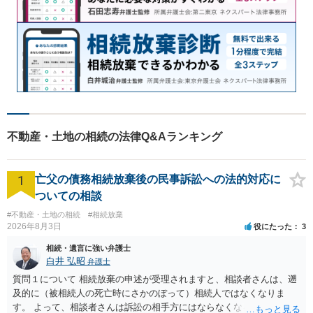
不動産・土地の相続の法律Q&Aランキング
1
亡父の債務相続放棄後の民事訴訟への法的対応に
ついての相談
#不動産・土地の相続
#相続放棄
2026年8月3日
役にたった
3
相続・遺言に強い弁護士
白井 弘昭
弁護士
質問１について 相続放棄の申述が受理されますと、相談者さんは、遡
及的に（被相続人の死亡時にさかのぼって）相続人ではなくなりま
す。 よって、相談者さんは訴訟の相手方にはならなくなるので（明け