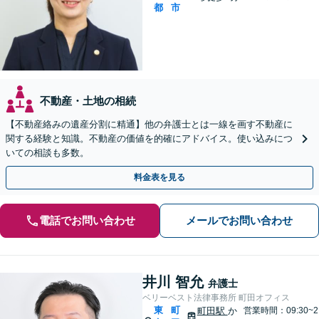
都
市
不動産・土地の相続
【不動産絡みの遺産分割に精通】他の弁護士とは一線を画す不動産に
関する経験と知識。不動産の価値を的確にアドバイス。使い込みにつ
いての相談も多数。
料金表を見る
電話でお問い合わせ
メールでお問い合わせ
井川 智允
弁護士
ベリーベスト法律事務所 町田オフィス
東
町
町田駅
か
営業時間：09:30~2