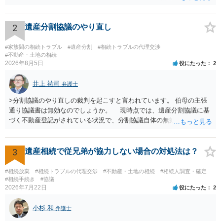
渡し請求の対象ではなくなるので）請求棄却となります。 相続放棄受
理証明を家庭裁判所で取得し、コピーを答弁書に添えて裁判所に提出
してください。 質問２について 請求棄却を求める答弁書を提出すれ
2
遺産分割協議のやり直し
ば、第１回期日は出席する必要がありません。その日は差支え（用事
があり出席できない）との記載で十分です。 質問３について 弁護士で
#家族間の相続トラブル
#遺産分割
#相続トラブルの代理交渉
はないので、ｍｉｎｔｓでの提出の必要は無いと思います。郵送（期
#不動産・土地の相続
2026年8月5日
役にたった
2
限までに届けばよい）で十分です。 詳細は、書面記載の裁判所書記官
にお問い合わせください。 以上、ご参考まで。
井上 祐司
弁護士
>分割協議のやり直しの裁判を起こすと言われています。 伯母の主張
通り協議書は無効なのでしょうか。 現時点では、遺産分割協議に基
づく不動産登記がされている状況で、分割協議自体の無効を裁判所が
認めたわけではないので、分割協議の効力に影響はありません。 先
方の訴訟の主張及び立証次第ですが、 ・御祖母様の認知能力に関する
医師の意見書、筆跡鑑定 が提出されればその効力が否定される可能性
3
遺産相続で従兄弟が協力しない場合の対処法は？
はありますが、 ・伯母様自身が分割協議に加わっていること ・御祖母
様の意に反する遺産分割協議を行う実益が誰にあったかの立証が困難
#相続放棄
#相続トラブルの代理交渉
#不動産・土地の相続
#相続人調査・確定
であること からすると、実際に遺産分割協議の効力が否定される可能
#相続手続き
#協議
2026年7月22日
役にたった
2
性はそれほど高くない（立証のハードルは非常に高い）ということが
言えると思います。
小杉 和
弁護士