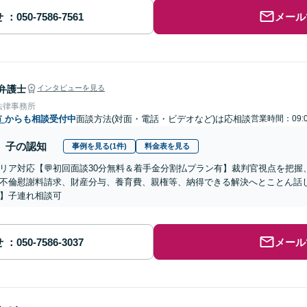
せ
メール
弁護士
インタビューを見る
法律事務所
市
からも相談受付中
面談方法(対面・電話・ビデオなど)は応相談
営業時間：09:0
子の認知
事例を見る(1件)
料金表を見る
リア対応【💬初回面談30分無料＆着手金分割払プラン有】裁判官視点を把
不倫慰謝料請求、財産分与、養育費、親権等、納得できる解決へとことん話
】子連れ相談可
せ
メール