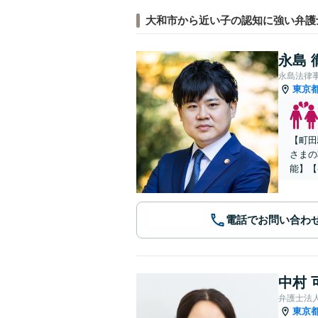
大和市から近い子の認知に強い弁護
永島 
永島法律
東京
【町田
さまの
能】【
電話でお問い合わ
中村 
弁護士法
東京