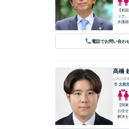
【初回
ック。
弁護経
電話でお問い合わ
髙橋 
山田法律
大和
【関東
お任せ
解決を