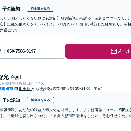
子の認知
料金表を見る
したい側／したくない側にも対応】離婚協議から調停・裁判まですべてサポ
応】証拠の集め方をアドバイス。300万円を50万円に減額した経験あり。親
弁護士です。
せ
メール
智允
弁護士
スト法律事務所 町田オフィス
都
町田市
町田駅
から徒歩3分
営業時間：09:30~21:00（平日）
|
子の認知
料金表を見る
相談無料】あなたの利益の最大化を目指します。まずは電話・メールで状況
る」「離婚を切り出された」「不貞の慰謝料請求をしたい」等お任せくださ