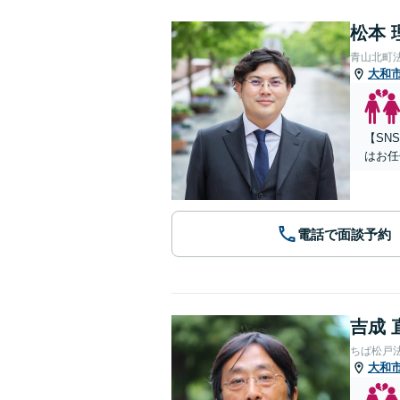
松本 
青山北町
大和
【SN
はお任
電話で面談予約
吉成 
ちば松戸
大和