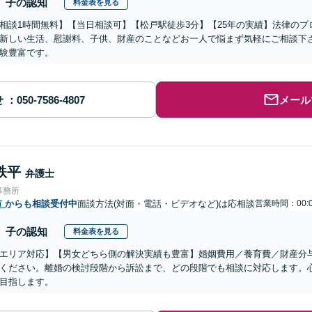
子の認知
料金表を見る
相談1時間無料】【当日相談可】【松戸駅徒歩3分】【25年の実績】法律の
新しい生活、慰謝料、子供、財産のことなどお一人で悩まず気軽にご相談下
験豊富です。
せ
メール
鉄平
弁護士
事務所
市
からも相談受付中
面談方法(対面・電話・ビデオなど)は応相談
営業時間：00:0
子の認知
料金表を見る
エリア対応】【男女どちら側の解決実績も豊富】婚姻費用／養育費／財産分
ください。離婚の検討段階から訴訟まで、どの段階でも相談に対応します。
目指します。