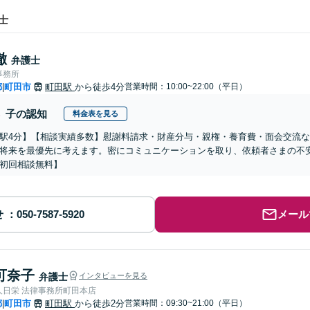
士
徹
弁護士
事務所
都
町田市
町田駅
から徒歩4分
営業時間：10:00~22:00（平日）
|
子の認知
料金表を見る
駅4分】【相談実績多数】慰謝料請求・財産分与・親権・養育費・面会交流
将来を最優先に考えます。密にコミュニケーションを取り、依頼者さまの不安
初回相談無料】
せ
メール
可奈子
弁護士
インタビューを見る
人日栄 法律事務所町田本店
都
町田市
町田駅
から徒歩2分
営業時間：09:30~21:00（平日）
|