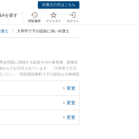
弁護士の方はこちら
&Aを探す
閲覧履歴
マイリスト
ログイン
弁護士
大和市で子の認知に強い弁護士
・男女問題に関係する財産分与や養育費、親権等
強みなどが注目されています。『大和市で土日
索したい』『初回相談無料で子の認知を法律相談
変更
変更
変更