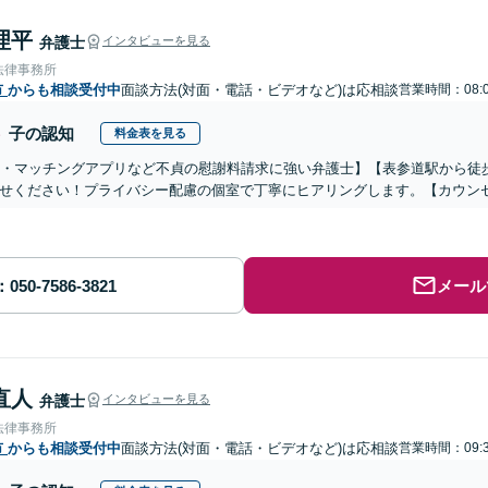
理平
弁護士
インタビューを見る
法律事務所
市
からも相談受付中
面談方法(対面・電話・ビデオなど)は応相談
営業時間：08:0
子の認知
料金表を見る
S・マッチングアプリなど不貞の慰謝料請求に強い弁護士】【表参道駅から徒
せください！プライバシー配慮の個室で丁寧にヒアリングします。【カウン
メール
直人
弁護士
インタビューを見る
法律事務所
市
からも相談受付中
面談方法(対面・電話・ビデオなど)は応相談
営業時間：09:3