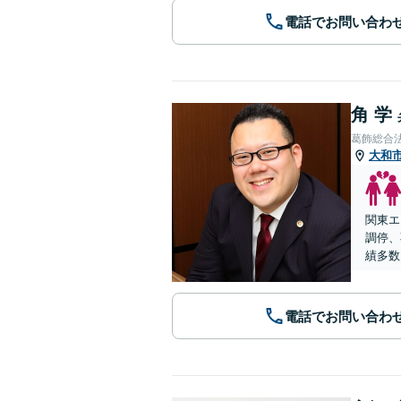
電話でお問い合わ
角 学
葛飾総合
大和
関東エ
調停、
績多数
電話でお問い合わ