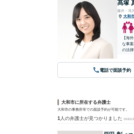
髙塚 
藤井・滝
大和
【海外
な事案
の法律
電話で面談予約
大和市に所在する弁護士
大和市の事務所等での面談予約が可能です。
1
人の弁護士が見つかりました
(検索結