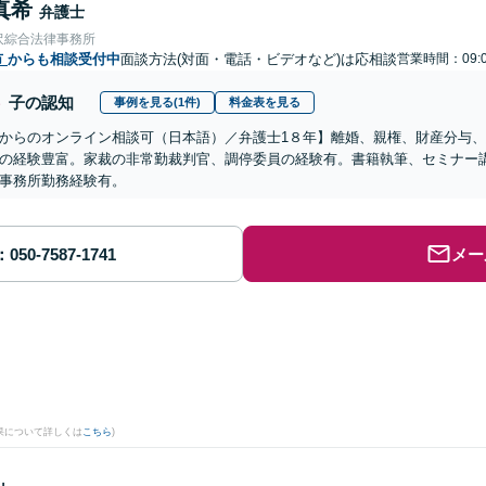
真希
弁護士
沢綜合法律事務所
市
からも相談受付中
面談方法(対面・電話・ビデオなど)は応相談
営業時間：09:0
子の認知
事例を見る(1件)
料金表を見る
からのオンライン相談可（日本語）／弁護士1８年】離婚、親権、財産分与
の経験豊富。家裁の非常勤裁判官、調停委員の経験有。書籍執筆、セミナー
事務所勤務経験有。
メー
果について詳しくは
こちら
)