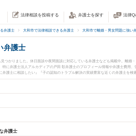
法律相談を投稿する
弁護士を探す
法律Q
る弁護士
大和市で法律相談できる弁護士
大和市で離婚・男女問題に強い
い弁護士
名見つかりました。休日面談や夜間面談に対応している弁護士なども掲載中。離婚
。特に弁護士法人アルカディアの戸田 彰弁護士のプロフィール情報や弁護士費用、
に弁護士に相談したい』『子の認知のトラブル解決の実績豊富な近くの弁護士を検
どでお困りの相談者さんにおすすめです。
な弁護士