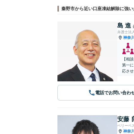
秦野市から近い口座凍結解除に強い
島 進
弁護士法
神奈
【相談
第一に
応させ
電話でお問い合わ
安藤 
ベリーベ
神奈