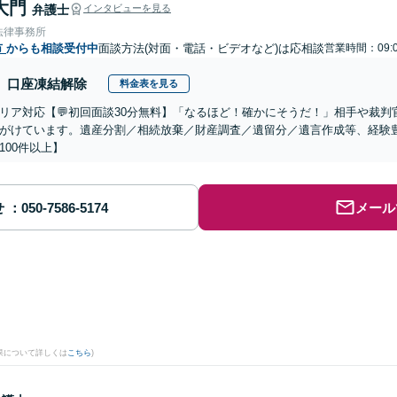
大門
弁護士
インタビューを見る
法律事務所
市
からも相談受付中
面談方法(対面・電話・ビデオなど)は応相談
営業時間：09:0
口座凍結解除
料金表を見る
リア対応【💬初回面談30分無料】「なるほど！確かにそうだ！」相手や裁
がけています。遺産分割／相続放棄／財産調査／遺留分／遺言作成等、経験
100件以上】
せ
メール
果について詳しくは
こちら
)