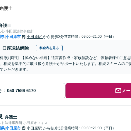
弁護士
弁護士
人心 小田原法律事務所
川県
小田原市
小田原駅
から徒歩3分
営業時間：09:00~21:00（平日）
|
口座凍結解除
料金表を見る
料原則0円】【揉めない相続】遺言書作成・家族信託など、依頼者様のご意
、相続を集中的に取り扱う弁護士がサポートいたします。相続スキームのご
ていただきます。
せ
メー
良
弁護士
スト法律事務所 小田原オフィス
川県
小田原市
小田原駅
から徒歩3分
営業時間：09:30~21:00（平日）
|