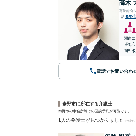
高木 
葛飾総合
秦野
関東エ
張を心
間相談
電話でお問い合わ
秦野市に所在する弁護士
秦野市の事務所等での面談予約が可能です。
1
人の弁護士が見つかりました
(検索結