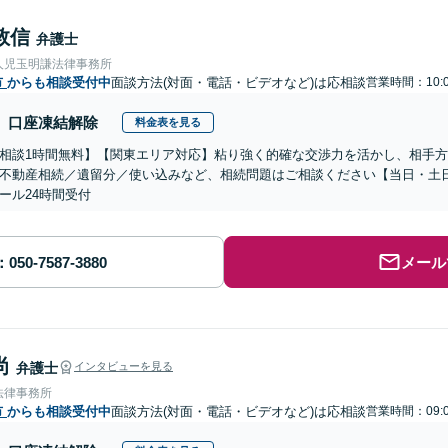
敦信
弁護士
人児玉明謙法律事務所
市
からも相談受付中
面談方法(対面・電話・ビデオなど)は応相談
営業時間：10:0
口座凍結解除
料金表を見る
相談1時間無料】【関東エリア対応】粘り強く的確な交渉力を活かし、相手
不動産相続／遺留分／使い込みなど、相続問題はご相談ください【当日・土
ール24時間受付
メール
尚
弁護士
インタビューを見る
法律事務所
市
からも相談受付中
面談方法(対面・電話・ビデオなど)は応相談
営業時間：09:0