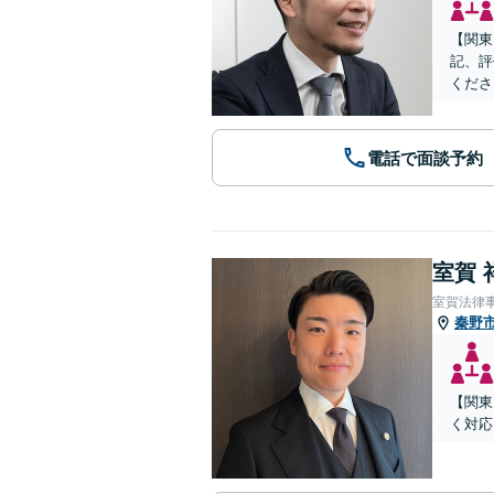
【関東
記、評
くださ
電話で面談予約
室賀 
室賀法律
秦野
【関東
く対応