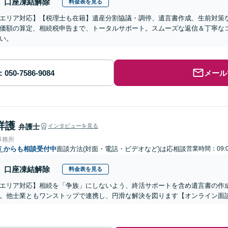
口座凍結解除
料金表を見る
エリア対応】【税理士も在籍】遺産分割協議・調停、遺言書作成、生前対策
価額の算定、相続税申告まで、トータルサポート。スムーズな返信＆丁寧な
い。
メール
祥護
弁護士
インタビューを見る
事務所
市
からも相談受付中
面談方法(対面・電話・ビデオなど)は応相談
営業時間：09:0
口座凍結解除
料金表を見る
エリア対応】相続を「争族」にしないよう、終活サポートを含め遺言書の作
。他士業ともワンストップで連携し、円滑な解決を図ります【オンライン面