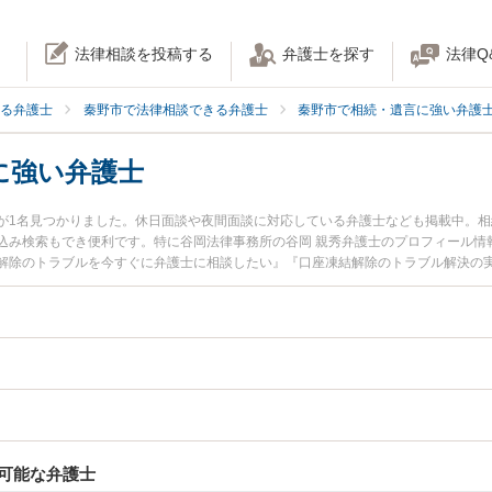
法律相談を投稿する
弁護士を探す
法律Q
る弁護士
秦野市で法律相談できる弁護士
秦野市で相続・遺言に強い弁護
に強い弁護士
が1名見つかりました。休日面談や夜間面談に対応している弁護士なども掲載中。
込み検索もでき便利です。特に谷岡法律事務所の谷岡 親秀弁護士のプロフィール情
解除のトラブルを今すぐに弁護士に相談したい』『口座凍結解除のトラブル解決の
内の弁護士に相談予約したい』などでお困りの相談者さんにおすすめです。
可能な弁護士