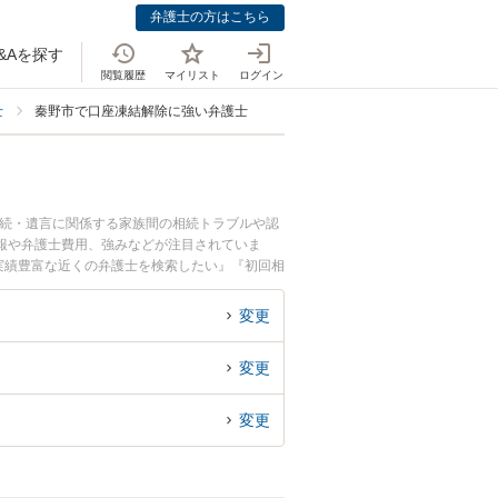
弁護士の方はこちら
&Aを探す
閲覧履歴
マイリスト
ログイン
士
秦野市で口座凍結解除に強い弁護士
相続・遺言に関係する家族間の相続トラブルや認
報や弁護士費用、強みなどが注目されていま
実績豊富な近くの弁護士を検索したい』『初回相
変更
変更
変更