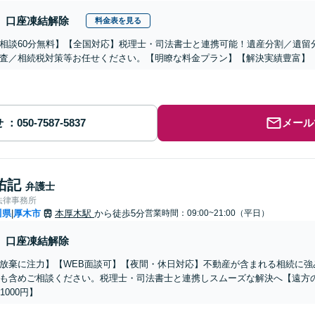
口座凍結解除
料金表を見る
相談60分無料】【全国対応】税理士・司法書士と連携可能！遺産分割／遺留
査／相続税対策等お任せください。【明瞭な料金プラン】【解決実績豊富】
せ
メール
佑記
弁護士
法律事務所
川県
厚木市
本厚木駅
から徒歩5分
営業時間：09:00~21:00（平日）
|
口座凍結解除
放棄に注力】【WEB面談可】【夜間・休日対応】不動産が含まれる相続に強
も含めご相談ください。税理士・司法書士と連携しスムーズな解決へ【遠方
1000円】