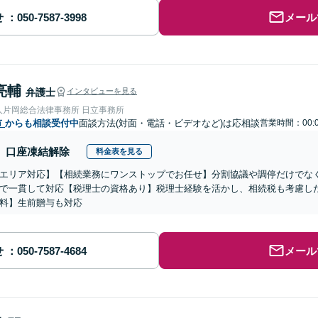
せ
メール
亮輔
弁護士
インタビューを見る
人片岡総合法律事務所 日立事務所
市
からも相談受付中
面談方法(対面・電話・ビデオなど)は応相談
営業時間：00:0
口座凍結解除
料金表を見る
エリア対応】【相続業務にワンストップでお任せ】分割協議や調停だけでな
で一貫して対応【税理士の資格あり】税理士経験を活かし、相続税も考慮し
料】生前贈与も対応
せ
メール