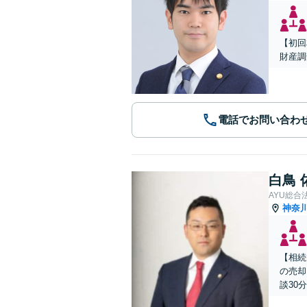
【初回
財産調
電話でお問い合わ
白鳥 
AYU総合
神奈
【相続
の売却
談30分