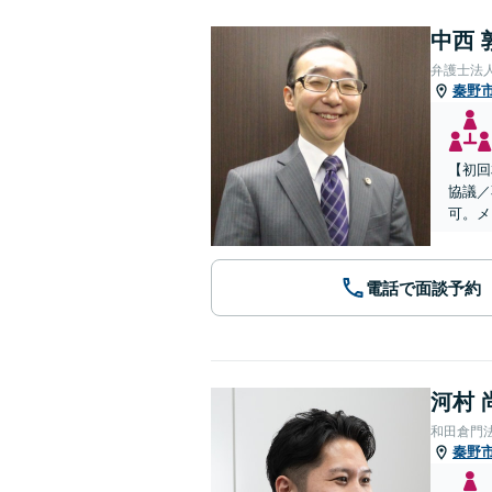
中西 
弁護士法
秦野
【初回
協議／
可。メ
電話で面談予約
河村 
和田倉門
秦野