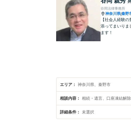
谷岡 親秀
谷岡法律事務所
神奈川県
秦野
|
【社会人経験の
添ってまいりま
ます！
エリア
神奈川県、秦野市
相談内容
相続・遺言、口座凍結解除
詳細条件
未選択