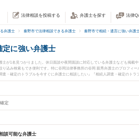
法律相談を投稿する
弁護士を探す
法律Q
る弁護士
秦野市で法律相談できる弁護士
秦野市で相続・遺言に強い弁護
確定に強い弁護士
護士が1名見つかりました。休日面談や夜間面談に対応している弁護士なども掲載
絞り込み検索もでき便利です。特に谷岡法律事務所の谷岡 親秀弁護士のプロフィー
調査・確定のトラブルを今すぐに弁護士に相談したい』『相続人調査・確定のトラ
相談できる秦野市内の弁護士に相談予約したい』などでお困りの相談者さんにおす
確定
相談可能な弁護士