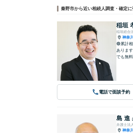
秦野市から近い相続人調査・確定に
稲垣 
稲垣総合
神奈
🟢累計
あります
でも無料
電話で面談予約
島 進
弁護士法
神奈