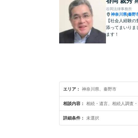
谷岡 親秀
谷岡法律事務所
神奈川県
秦野
|
【社会人経験の
添ってまいりま
ます！
エリア
神奈川県、秦野市
相談内容
相続・遺言、相続人調査・
詳細条件
未選択