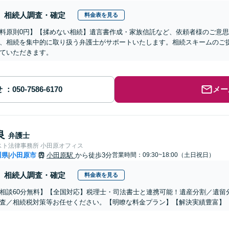
相続人調査・確定
料金表を見る
料原則0円】【揉めない相続】遺言書作成・家族信託など、依頼者様のご意
、相続を集中的に取り扱う弁護士がサポートいたします。相続スキームのご
ていただきます。
せ
メー
良
弁護士
スト法律事務所 小田原オフィス
川県
小田原市
小田原駅
から徒歩3分
営業時間：09:30~18:00（土日祝日）
|
相続人調査・確定
料金表を見る
相談60分無料】【全国対応】税理士・司法書士と連携可能！遺産分割／遺留
査／相続税対策等お任せください。【明瞭な料金プラン】【解決実績豊富】