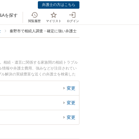
弁護士の方はこちら
&Aを探す
閲覧履歴
マイリスト
ログイン
士
秦野市で相続人調査・確定に強い弁護士
中。相続・遺言に関係する家族間の相続トラブル
ル情報や弁護士費用、強みなどが注目されてい
ブル解決の実績豊富な近くの弁護士を検索した
すめです。
変更
変更
変更