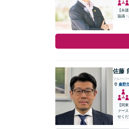
【弁護
協議・
佐藤 
ブルーバ
秦野
【関東
ァース
せくだ