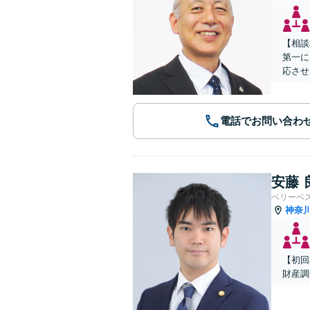
【相談
第一に
応させ
電話でお問い合わ
安藤 
ベリーベ
神奈
【初回
財産調