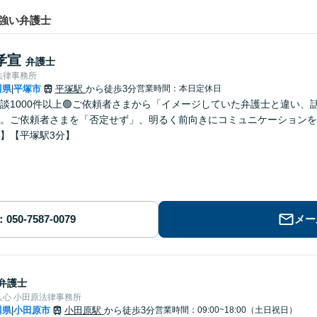
強い弁護士
孝宣
弁護士
法律事務所
川県
平塚市
平塚駅
から徒歩3分
営業時間：本日定休日
|
相談1000件以上🟢ご依頼者さまから「イメージしていた弁護士と違い
。ご依頼者さまを「否定せず」、明るく前向きにコミュニケーションを
】【平塚駅3分】
メー
弁護士
人心 小田原法律事務所
川県
小田原市
小田原駅
から徒歩3分
営業時間：09:00~18:00（土日祝日）
|