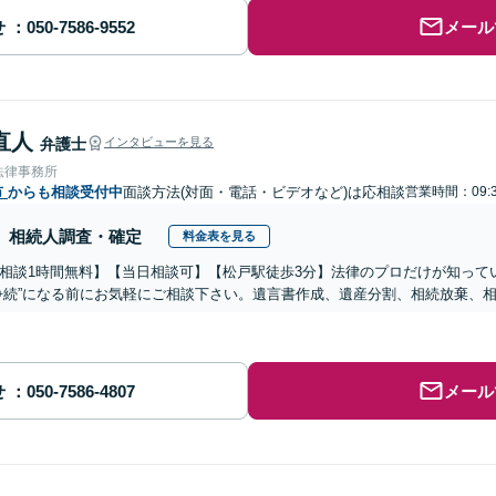
せ
メール
直人
弁護士
インタビューを見る
法律事務所
市
からも相談受付中
面談方法(対面・電話・ビデオなど)は応相談
営業時間：09:3
相続人調査・確定
料金表を見る
相談1時間無料】【当日相談可】【松戸駅徒歩3分】法律のプロだけが知って
争続”になる前にお気軽にご相談下さい。遺言書作成、遺産分割、相続放棄、
せ
メール