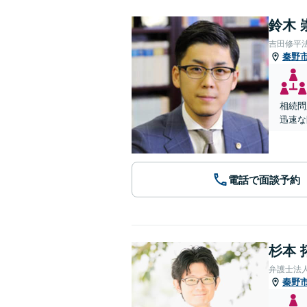
鈴木 
吉田修平
秦野
相続問
迅速な
電話で面談予約
杉本 
弁護士法
秦野