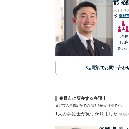
都 裕
弁護士法
秦野
【全国
日以内
さい」
電話でお問い合わ
秦野市に所在する弁護士
秦野市の事務所等での面談予約が可能です。
1
人の弁護士が見つかりました
(検索結