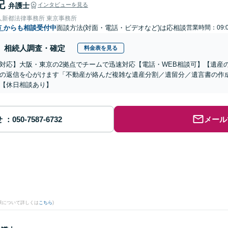
記
弁護士
インタビューを見る
人新都法律事務所 東京事務所
市
からも相談受付中
面談方法(対面・電話・ビデオなど)は応相談
営業時間：09:
相続人調査・確定
料金表を見る
対応】大阪・東京の2拠点でチームで迅速対応【電話・WEB相談可】【遺産
の返信を心がけます「不動産が絡んだ複雑な遺産分割／遺留分／遺言書の作
【休日相談あり】
せ
メール
果について詳しくは
こちら
)