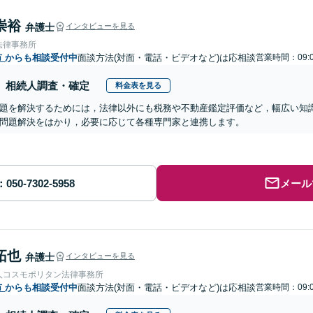
崇裕
弁護士
インタビューを見る
法律事務所
市
からも相談受付中
面談方法(対面・電話・ビデオなど)は応相談
営業時間：09:
相続人調査・確定
料金表を見る
題を解決するためには，法律以外にも税務や不動産鑑定評価など，幅広い知
問題解決をはかり，必要に応じて各種専門家と連携します。
メール
拓也
弁護士
インタビューを見る
人コスモポリタン法律事務所
市
からも相談受付中
面談方法(対面・電話・ビデオなど)は応相談
営業時間：09: