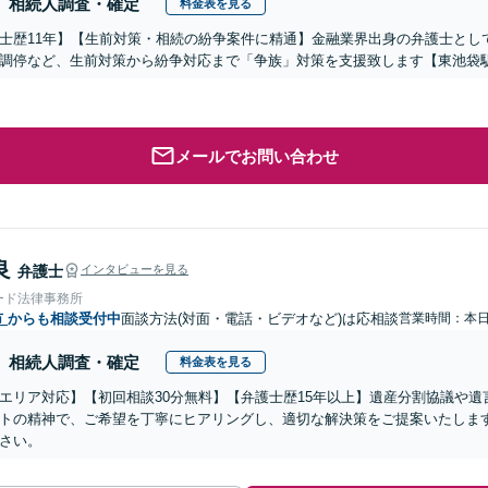
相続人調査・確定
料金表を見る
士歴11年】【生前対策・相続の紛争案件に精通】金融業界出身の弁護士とし
調停など、生前対策から紛争対応まで「争族」対策を支援致します【東池袋
メールでお問い合わせ
良
弁護士
インタビューを見る
ード法律事務所
市
からも相談受付中
面談方法(対面・電話・ビデオなど)は応相談
営業時間：本
相続人調査・確定
料金表を見る
エリア対応】【初回相談30分無料】【弁護士歴15年以上】遺産分割協議や
トの精神で、ご希望を丁寧にヒアリングし、適切な解決策をご提案いたしま
さい。