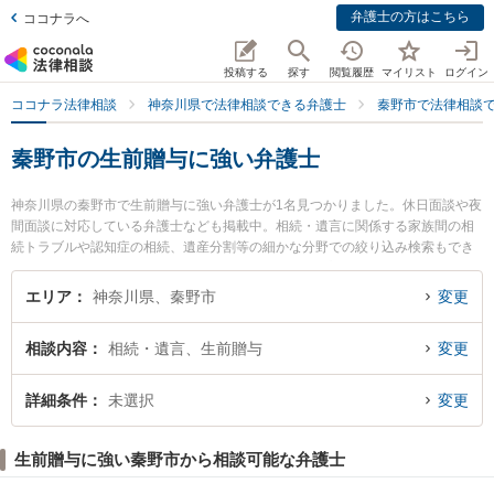
弁護士の方はこちら
ココナラへ
投稿する
探す
閲覧履歴
マイリスト
ログイン
ココナラ法律相談
神奈川県で法律相談できる弁護士
秦野市で法律相談
秦野市の生前贈与に強い弁護士
神奈川県の秦野市で生前贈与に強い弁護士が1名見つかりました。休日面談や夜
間面談に対応している弁護士なども掲載中。相続・遺言に関係する家族間の相
続トラブルや認知症の相続、遺産分割等の細かな分野での絞り込み検索もでき
便利です。特に谷岡法律事務所の谷岡 親秀弁護士のプロフィール情報や弁護士
費用、強みなどが注目されています。『秦野市で土日や夜間に発生した生前贈
エリア
神奈川県、秦野市
変更
与のトラブルを今すぐに弁護士に相談したい』『生前贈与のトラブル解決の実
績豊富な近くの弁護士を検索したい』『初回相談無料で生前贈与を法律相談で
相談内容
相続・遺言、生前贈与
変更
きる秦野市内の弁護士に相談予約したい』などでお困りの相談者さんにおすす
めです。
詳細条件
未選択
変更
生前贈与に強い秦野市から相談可能な弁護士