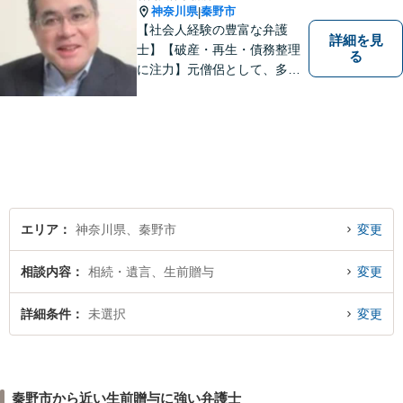
神奈川県
秦野市
|
【社会人経験の豊富な弁護
詳細を見
士】【破産・再生・債務整理
る
に注力】元僧侶として、多く
の方々のお悩みに寄り添って
まいりました。「皆様が抱え
る法律問題のより良い解決策
は何か」を常に考え、アドバ
イスをいたします！
エリア
神奈川県、秦野市
変更
相談内容
相続・遺言、生前贈与
変更
詳細条件
未選択
変更
秦野市から近い生前贈与に強い弁護士