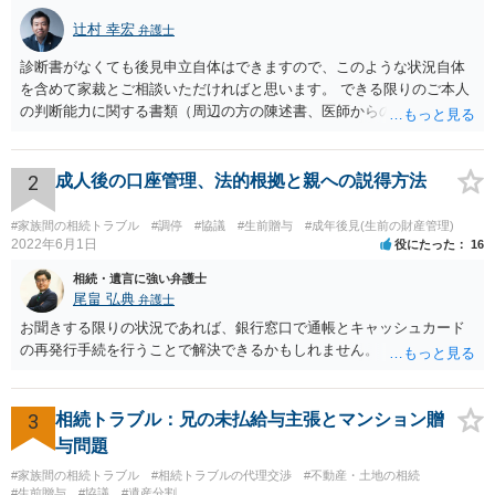
辻村 幸宏
弁護士
診断書がなくても後見申立自体はできますので、このような状況自体
を含めて家裁とご相談いただければと思います。 できる限りのご本人
の判断能力に関する書類（周辺の方の陳述書、医師からの聴取書等）
を整え、家裁の鑑定を経る前提で鑑定費用の予納金を用意し、申立て
をしていただければそこから先は進むのではないかと存じます。 ま
た、Aさんの意向を酌みすぎるあまりに後見申立ができない状況にして
2
成人後の口座管理、法的根拠と親への説得方法
いる施設の問題もありますので、当該地域の地域包括支援センターに
ご相談されるのもひとつの方法です。
#家族間の相続トラブル
#調停
#協議
#生前贈与
#成年後見(生前の財産管理)
2022年6月1日
役にたった
16
相続・遺言に強い弁護士
尾畠 弘典
弁護士
お聞きする限りの状況であれば、銀行窓口で通帳とキャッシュカード
の再発行手続を行うことで解決できるかもしれません。
3
相続トラブル：兄の未払給与主張とマンション贈
与問題
#家族間の相続トラブル
#相続トラブルの代理交渉
#不動産・土地の相続
#生前贈与
#協議
#遺産分割