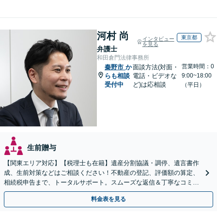
河村 尚
東京都
インタビュー
を見る
弁護士
和田倉門法律事務所
営業時間：0
秦野市
か
面談方法(対面・
らも相談
電話・ビデオな
9:00~18:00
受付中
ど)は応相談
（平日）
生前贈与
【関東エリア対応】【税理士も在籍】遺産分割協議・調停、遺言書作
成、生前対策などはご相談ください！不動産の登記、評価額の算定、
相続税申告まで、トータルサポート。スムーズな返信＆丁寧なコミュ
ニケーション◎お気軽にご相談ください。
料金表を見る