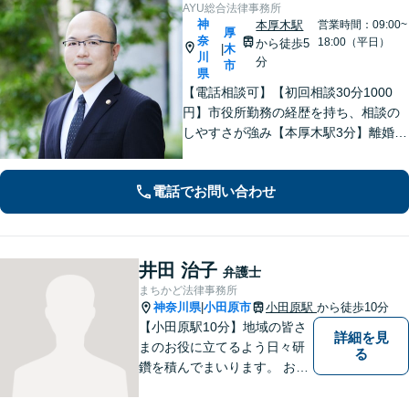
AYU総合法律事務所
神
本厚木駅
営業時間：09:00~
厚
奈
18:00（平日）
から徒歩5
木
|
川
分
市
県
【電話相談可】【初回相談30分1000
円】市役所勤務の経歴を持ち、相談の
しやすさが強み【本厚木駅3分】離婚・
男女問題、相続・遺言、刑事事件、債
権回収など幅広く対応。面談の際に
電話でお問い合わせ
は、傾聴と共感を大切にしています。
一人で抱え込まずにご連絡ください。
井田 治子
弁護士
まちかど法律事務所
神奈川県
小田原市
小田原駅
から徒歩10分
|
【小田原駅10分】地域の皆さ
詳細を見
まのお役に立てるよう日々研
る
鑽を積んでまいります。 お気
軽にご相談ください。