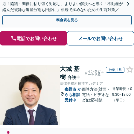
応！協議・調停に粘り強く対応し、よりよい解決へと導く「不動産が
絡んだ複雑な遺産分割も円滑に」相続で揉めないための生前対策／遺
言書の作成から執行【夜間相談可】【有楽町駅1分】
料金表を見る
電話でお問い合わせ
メールでお問い合わせ
大城 基
神奈川県
インタビュ
ーを見る
樹
弁護士
法律事務所横濱アカデミア
営業時間：0
秦野市
か
面談方法(対面・
らも相談
電話・ビデオな
9:30~18:00
受付中
ど)は応相談
（平日）