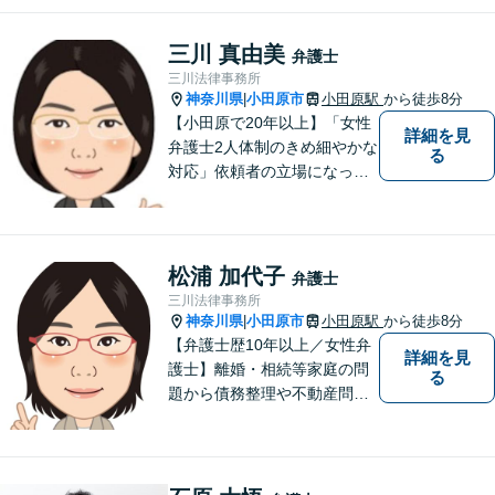
三川 真由美
弁護士
三川法律事務所
神奈川県
小田原市
小田原駅
から徒歩8分
|
【小田原で20年以上】「女性
詳細を見
弁護士2人体制のきめ細やかな
る
対応」依頼者の立場になって
丁寧にお話をうかがい、わか
りやすく方針や手続について
説明することを心がけていま
す。【離婚／子連れ相談可】
松浦 加代子
弁護士
複雑・高額な財産分与も安心
三川法律事務所
【民事信託士】資格を生かし
神奈川県
小田原市
小田原駅
から徒歩8分
|
た相続対策
【弁護士歴10年以上／女性弁
詳細を見
護士】離婚・相続等家庭の問
る
題から債務整理や不動産問題
まで幅広く対応。これまでに
培った知識・経験を活かしつ
つ、依頼者の立場に寄り添っ
た解決方法を提案できるよう