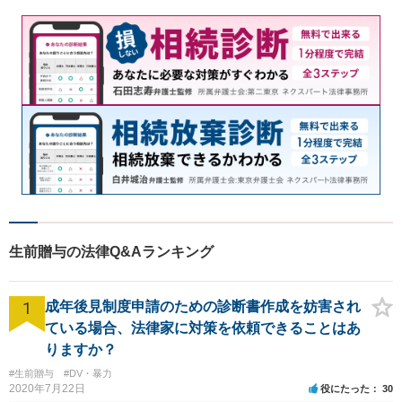
生前贈与の法律Q&Aランキング
1
成年後見制度申請のための診断書作成を妨害され
ている場合、法律家に対策を依頼できることはあ
りますか？
#生前贈与
#DV・暴力
2020年7月22日
役にたった
30