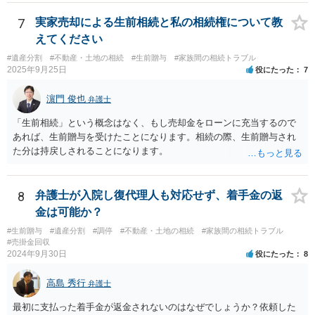
法として考えられるものとしては、 ①信託（家族信託・目的信託） 財
産を信託口に移し、受託者（信頼できる友人や専門職）に管理させ、
7
実家売却による生前相続と私の相続権について教
・生存中はあなたの生活費・介護費に優先充当 ・残余を友人や慈善団
えてください
体へ と使途を厳格に指定。相続ではなく信託帰属になるため、子の関
#遺産分割
#不動産・土地の相続
#生前贈与
#家族間の相続トラブル
与を大きく排除できます。 ②遺言＋生命保険の組合せ 生活資金は手元
2025年9月25日
役にたった
7
に残し、余剰資金で受取人を友人・団体にした保険を活用。保険金は
相続財産とは別枠で、遺留分対策にも有効と思われます。 ③負担付死
濵門 俊也
弁護士
因贈与 「介護・見守り等を条件に、死亡時に財産を渡す」契約。条件
不履行なら無効にでき、老後の安心を担保できます。 ④ 寄附予約＋解
「生前相続」という概念はなく、もし売却金をローンに充当するので
除条件 慈善団体への寄附を予約しつつ、資金不足時は解除できる条項
あれば、生前贈与を受けたことになります。相続の際、生前贈与され
を設定。 などがあり得るかと思われます。
た分は持戻しされることになります。
8
弁護士が入院し復代理人も対応せず、着手金の返
金は可能か？
#生前贈与
#遺産分割
#調停
#不動産・土地の相続
#家族間の相続トラブル
#売掛金回収
2024年9月30日
役にたった
8
高島 秀行
弁護士
最初に支払った着手金が返金されないのはなぜでしょうか？依頼した