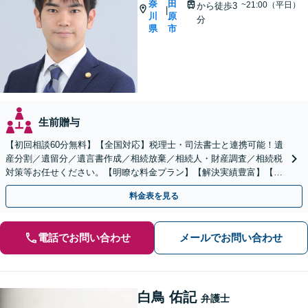
奈
田
~21:00（平日）
から徒歩3
|
川
原
分
県
市
生前贈与
【初回相談60分無料】【全国対応】税理士・司法書士と連携可能！遺
産分割／遺留分／遺言書作成／相続放棄／相続人・財産調査／相続税
対策等お任せください。【明瞭な料金プラン】【解決実績豊富】【電
話相談可】
料金表を見る
電話でお問い合わせ
メールでお問い合わせ
白鳥 佑記
弁護士