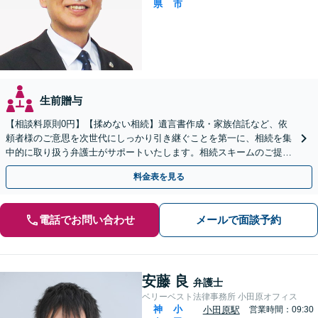
県
市
生前贈与
【相談料原則0円】【揉めない相続】遺言書作成・家族信託など、依
頼者様のご意思を次世代にしっかり引き継ぐことを第一に、相続を集
中的に取り扱う弁護士がサポートいたします。相続スキームのご提案
から遺言執行まで責任を持って対応させていただきます。
料金表を見る
電話でお問い合わせ
メールで面談予約
安藤 良
弁護士
ベリーベスト法律事務所 小田原オフィス
神
小
小田原駅
営業時間：09:30