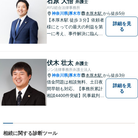
石原 大悟
弁護士
努めます。【小田原駅8分／子
AYU総合法律事務所
連れ相談可】お気軽にご相談
神奈川県
厚木市
本厚木駅
から徒歩5分
|
ください。
【本厚木駅 徒歩３分】依頼者
詳細を見
様にとっての最大の利益を第
る
一に考え、事件解決に臨んで
おります。神奈川県央地域に
根差し、みなさまから選ばれ
るべき県内Ｎｏ１の法律事務
所を目指しております。
伏木 壮太
弁護士
ジン法律事務所弁護士法人
神奈川県
厚木市
本厚木駅
から徒歩3分
|
借金問題は相談無料、土日夜
詳細を見
間早朝も対応。【事務所累計
る
相談4400件突破】民事裁判／
家事調停・審判／債務整理／
法人破産／相続／不貞トラブ
ル／離婚／男女問題
相続に関する診断ツール