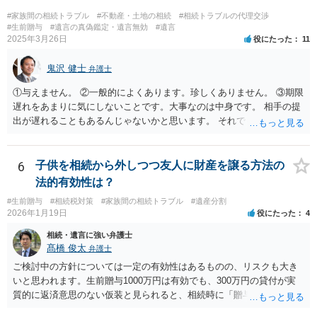
戻しをすべて免除する」というのがオーソドックスなものですが、ご
#家族間の相続トラブル
#不動産・土地の相続
#相続トラブルの代理交渉
心配ならば、弁護士のところに行って、特別受益となりそうな贈与に
#生前贈与
#遺言の真偽鑑定・遺言無効
#遺言
2025年3月26日
役にたった
11
ついて説明した上で、適切な文言についてご相談してみてはいかがで
しょうか。
鬼沢 健士
弁護士
①与えません。 ②一般的によくあります。珍しくありません。 ③期限
遅れをあまりに気にしないことです。大事なのは中身です。 相手の提
出が遅れることもあるんじゃないかと思います。 それでもあなた有利
にはなりません。
6
子供を相続から外しつつ友人に財産を譲る方法の
法的有効性は？
#生前贈与
#相続税対策
#家族間の相続トラブル
#遺産分割
2026年1月19日
役にたった
4
相続・遺言に強い弁護士
髙橋 俊太
弁護士
ご検討中の方針については一定の有効性はあるものの、リスクも大き
いと思われます。生前贈与1000万円は有効でも、300万円の貸付が実
質的に返済意思のない仮装と見られると、相続時に「贈与」と評価さ
れ、子から遺留分侵害額請求を受ける可能性があります。 その他の方