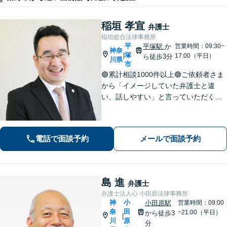
稲垣 孝宣
弁護士
稲垣総合法律事務所
平
平塚駅
か
営業時間：09:30~
神奈
塚
|
17:00（平日）
ら徒歩3分
川県
市
🟢累計相談1000件以上🟢ご依頼者さま
から「イメージしていた弁護士と違
い、話しやすい」と言っていただくこ
とも多くあります。ご依頼者さまを
「否定せず」、明るく前向きにコミュ
ニケーションをいたします！【債務整
電話で面談予約
メールで面談予約
理のご相談は何度でも無料】【平塚駅3
分】
島 進
弁護士
弁護士法人心 小田原法律事務所
神
小
小田原駅
営業時間：09:00
奈
田
~21:00（平日）
から徒歩3
|
川
原
分