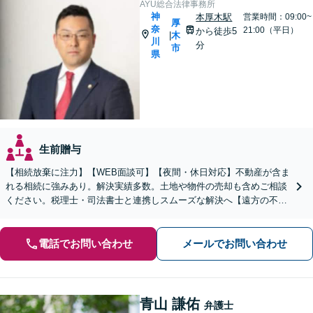
AYU総合法律事務所
神
本厚木駅
営業時間：09:00~
厚
奈
21:00（平日）
から徒歩5
木
|
川
分
市
県
生前贈与
【相続放棄に注力】【WEB面談可】【夜間・休日対応】不動産が含ま
れる相続に強みあり。解決実績多数。土地や物件の売却も含めご相談
ください。税理士・司法書士と連携しスムーズな解決へ【遠方の不動
産もご相談ください】【初回相談30分1000円】
電話でお問い合わせ
メールでお問い合わせ
青山 謙佑
弁護士