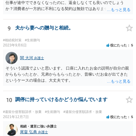
仕事が途中でできなくなったのに、返金しなくても良いのでしょう
か？消費者が一方的に不利になる契約は無効ではありませんか？
着手金は、前の弁護士が倒れるまでにやった仕事に応じて清算する義
務があると思います。 倒れた弁護士が所属する弁護士会に相談さ
れた方がよいと思います。 倒れた弁護士は脳梗塞で倒れたようで
9
夫から妻への贈与と相続。
すが、 判断能力があり、復代理を倒れた弁護士の判断で復代理を
選任したのか 即ち、復代理人の選任は有効なのかという問題もあ
#相続税対策
#生前贈与
ると思います。
2023年9月6日
役にたった
5
関 大河
弁護士
そういう認識でよいと思います。 口座に入れたお金の説明が自分の親
からもらったとか、兄弟からもらったとか、昔稼いだお金が出てきた
というケースの場合は、大丈夫です。
10
調停に持っていけるかどうか悩んでいます
#遺留分侵害額請求・放棄
#生前贈与
#遺留分侵害額請求・放棄
2021年12月7日
役にたった
5
相続・遺言に強い弁護士
尾畠 弘典
弁護士