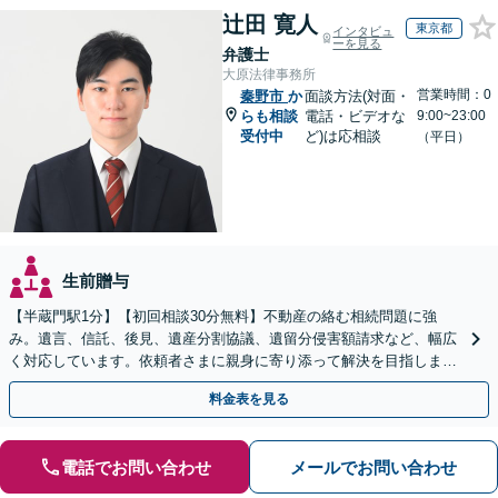
辻田 寛人
東京都
インタビュ
ーを見る
弁護士
大原法律事務所
営業時間：0
秦野市
か
面談方法(対面・
らも相談
電話・ビデオな
9:00~23:00
受付中
ど)は応相談
（平日）
生前贈与
【半蔵門駅1分】【初回相談30分無料】不動産の絡む相続問題に強
み。遺言、信託、後見、遺産分割協議、遺留分侵害額請求など、幅広
く対応しています。依頼者さまに親身に寄り添って解決を目指しま
す。
料金表を見る
電話でお問い合わせ
メールでお問い合わせ