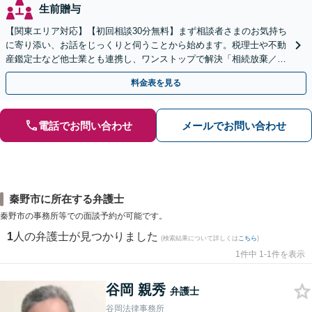
生前贈与
【関東エリア対応】【初回相談30分無料】まず相談者さまのお気持ち
に寄り添い、お話をじっくりと伺うことから始めます。税理士や不動
産鑑定士など他士業とも連携し、ワンストップで解決「相続放棄／遺
言書作成／遺留分侵害額請求／使い込み・寄与分など」
料金表を見る
電話でお問い合わせ
メールでお問い合わせ
秦野市に所在する弁護士
秦野市の事務所等での面談予約が可能です。
1
人の弁護士が見つかりました
(検索結果について詳しくは
こちら
)
1件中 1-1件を表示
谷岡 親秀
弁護士
谷岡法律事務所