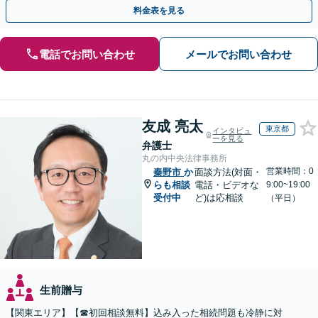
バイスいたします。
料金表を見る
電話でお問い合わせ
メールでお問い合わせ
友成 亮太
東京都
インタビュ
ーを見る
弁護士
丸の内中央法律事務所
営業時間：0
秦野市
か
面談方法(対面・
らも相談
電話・ビデオな
9:00~19:00
受付中
ど)は応相談
（平日）
生前贈与
【関東エリア】【☎︎初回相談無料】込み入った相続問題も冷静に対