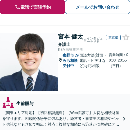
電話で面談予約
メールでお問い合わせ
宮本 健太
東京都
インタビュ
ーを見る
弁護士
KBM法律事務所
営業時間：0
秦野市
か
面談方法(対面・
らも相談
電話・ビデオな
0:00~23:55
受付中
ど)は応相談
（平日）
生前贈与
【関東エリア対応】【初回相談無料】【Web面談可】大切な相続財産
を守ります。相続関係紛争に強みあり。経営者・事業主の相続やペッ
ト信託なども含めて幅広く対応！複雑な相続にも迅速かつ的確にアド