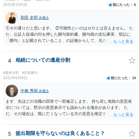
2025年2月5日
役にたった
6
和田 史郎
弁護士
①その通りだと思います。 ②可能性といのはゼロとは言えません。 た
だ、公証人役場の印を押した贈与契約書、贈与税の支払事実、登記に
「贈与」と記載されていること、の証拠からして、兄の主張は通らな
いようには思います。 ③④その通りだと思います。 話し合いで折り合
わなければ、遺産分割調停を申し立てて進めるのがベターのような気
がしますね。
4
相続についての遺産分割
#遺産分割
#生前贈与
2022年6月8日
役にたった
10
中條 秀和
弁護士
まず、先ほどの当職の回答で一部修正します。 持ち戻し免除の意思表
示については、黙示の意思表示でも認められる場合があります。 た
だ、その場合は、既に亡くなっている方の意思を推定することになり
ますので、なかなか立証のハードルは高いと思われます。それゆえ、
持ち戻し免除の意思表示は書面で明確にしておいていただくべきとい
う結論は変わりません。 誤解を与えるような回答でした。失礼しまし
5
提出期限を守らないのは良くあること？
た。 文言については、「〇〇に対する生前贈与による特別受益の持ち