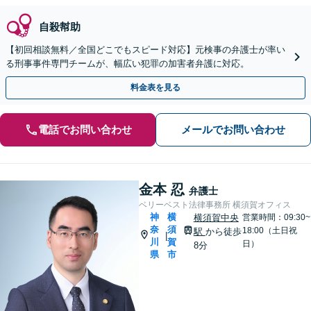
自殺幇助
【初回相談無料／全国どこでもスピード対応】元検事の弁護士が率い
る刑事事件専門チームが、幅広い犯罪の加害者弁護に対応。
料金表を見る
電話でお問い合わせ
メールでお問い合わせ
金本 忍
弁護士
ベリーベスト法律事務所 横須賀オフィス
神
横
横須賀中央
営業時間：09:30~
奈
須
18:00（土日祝
駅
から徒歩
|
川
賀
日）
8分
県
市