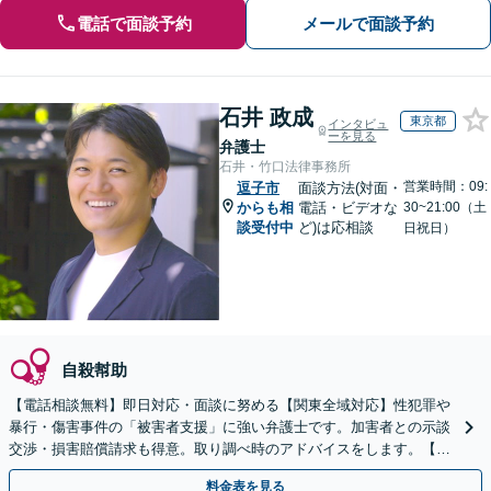
電話で面談予約
メールで面談予約
石井 政成
東京都
インタビュ
ーを見る
弁護士
石井・竹口法律事務所
営業時間：09:
逗子市
面談方法(対面・
からも相
電話・ビデオな
30~21:00（土
談受付中
ど)は応相談
日祝日）
自殺幇助
【電話相談無料】即日対応・面談に努める【関東全域対応】性犯罪や
暴行・傷害事件の「被害者支援」に強い弁護士です。加害者との示談
交渉・損害賠償請求も得意。取り調べ時のアドバイスをします。【夜
間・休日も対応可】【完全個室】秘密厳守【初回面談無料】
料金表を見る