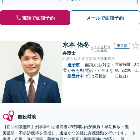
電話で面談予約
メールで面談予約
水本 佑冬
東京都
インタビュ
ーを見る
弁護士
弁護士法人東京新宿法律事務所
営業時間：07:
逗子市
面談方法(対面・
からも相
電話・ビデオな
00~22:00（土
談受付中
ど)は応相談
日祝日）
自殺幇助
【初回相談無料】刑事事件は逮捕後72時間以内が勝負！早期釈放・無
実証明・不起訴獲得を目指し、迅速かつ的確に弁護活動を行います。
痴漢・盗撮・暴行傷害・薬物犯罪など幅広い刑事事件に対応し、最善