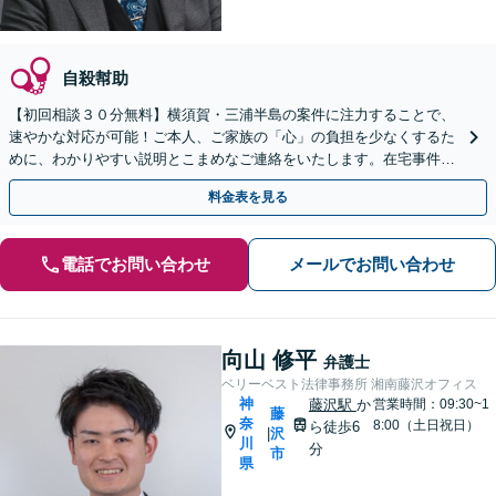
自殺幇助
【初回相談３０分無料】横須賀・三浦半島の案件に注力することで、
速やかな対応が可能！ご本人、ご家族の「心」の負担を少なくするた
めに、わかりやすい説明とこまめなご連絡をいたします。在宅事件で
も「油断禁物」です【横須賀中央駅6分】
料金表を見る
電話でお問い合わせ
メールでお問い合わせ
向山 修平
弁護士
ベリーベスト法律事務所 湘南藤沢オフィス
神
藤沢駅
か
営業時間：09:30~1
藤
奈
8:00（土日祝日）
ら徒歩6
沢
|
川
分
市
県