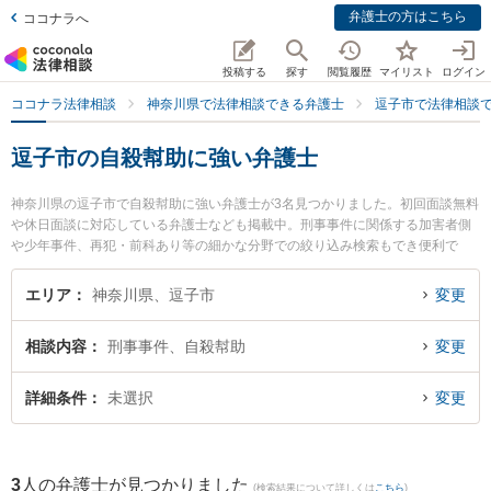
弁護士の方はこちら
ココナラへ
投稿する
探す
閲覧履歴
マイリスト
ログイン
ココナラ法律相談
神奈川県で法律相談できる弁護士
逗子市で法律相談
逗子市の自殺幇助に強い弁護士
神奈川県の逗子市で自殺幇助に強い弁護士が3名見つかりました。初回面談無料
や休日面談に対応している弁護士なども掲載中。刑事事件に関係する加害者側
や少年事件、再犯・前科あり等の細かな分野での絞り込み検索もでき便利で
す。特に湘南よこすか法律事務所 逗子事務所の川尻 新弁護士や逗子法律事務所
の手島 万里弁護士、逗子・葉山法律事務所の奥園 龍太郎弁護士のプロフィール
エリア
神奈川県、逗子市
変更
情報や弁護士費用、強みなどが注目されています。『逗子市で土日や夜間に発
生した自殺幇助のトラブルを今すぐに弁護士に相談したい』『自殺幇助のトラ
相談内容
刑事事件、自殺幇助
変更
ブル解決の実績豊富な近くの弁護士を検索したい』『初回相談無料で自殺幇助
を法律相談できる逗子市内の弁護士に相談予約したい』などでお困りの相談者
さんにおすすめです。
詳細条件
未選択
変更
3
人の弁護士が見つかりました
(検索結果について詳しくは
こちら
)