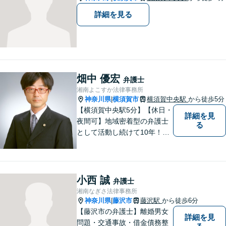
詳細を見る
畑中 優宏
弁護士
湘南よこすか法律事務所
神奈川県
横須賀市
横須賀中央駅
から徒歩5分
|
【横須賀中央駅5分】【休日・
詳細を見
夜間可】地域密着型の弁護士
る
として活動し続けて10年！豊
富な弁護経験と信頼を持つ弁
護士。他士業連携で高度な問
題にも対応可能◎【法テラス
可】【女性弁護士在籍】
小西 誠
弁護士
湘南なぎさ法律事務所
神奈川県
藤沢市
藤沢駅
から徒歩6分
|
【藤沢市の弁護士】離婚男女
詳細を見
問題・交通事故・借金債務整