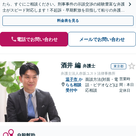
たら、すぐにご相談ください。刑事事件の示談交渉の経験豊富な弁護
士がスピード対応します！不起訴・早期釈放を目指して粘りの弁護活
動を行います。
料金表を見る
電話でお問い合わせ
メールでお問い合わせ
酒井 編
弁護士
東京都
弁護士法人赤坂ユスト法律事務所
営業時
逗子市
か
面談方法(対面・電
らも相談
話・ビデオなど)は
間：本日
受付中
応相談
定休日
自殺幇助