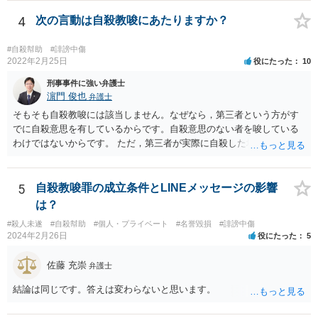
4
次の言動は自殺教唆にあたりますか？
#自殺幇助
#誹謗中傷
2022年2月25日
役にたった
10
刑事事件に強い弁護士
濵門 俊也
弁護士
そもそも自殺教唆には該当しません。なぜなら，第三者という方がす
でに自殺意思を有しているからです。自殺意思のない者を唆している
わけではないからです。 ただ，第三者が実際に自殺した場合，あなた
の言動が自殺幇助に該当し得る可能性はあります。
5
自殺教唆罪の成立条件とLINEメッセージの影響
は？
#殺人未遂
#自殺幇助
#個人・プライベート
#名誉毀損
#誹謗中傷
2024年2月26日
役にたった
5
佐藤 充崇
弁護士
結論は同じです。答えは変わらないと思います。