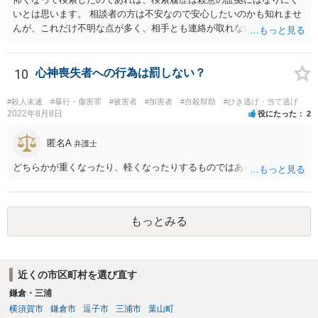
対応でしょう。
いとは思います。 相談者の方は不安なので安心したいのかも知れませ
んが、これだけ不明な点が多く、相手とも連絡が取れないとなると、
多分相談者の方が安心する結論は出せないでしょう。気持ちはお察し
しますが・・・ それでもどうしても気になるようなら、弁護士に予約
取って相談すべきです。 正直、今後こういうことをしないよう気を付
10
心神喪失者への行為は罰しない？
けて、あとは警察が来たり民事訴訟の訴状等が家に届いたらその時考
えるしかないように思います。
#殺人未遂
#暴行・傷害罪
#被害者
#加害者
#自殺幇助
#ひき逃げ・当て逃げ
2022年8月8日
役にたった
2
匿名A
弁護士
どちらかが重くなったり、軽くなったりするものではありません。
もっとみる
近くの市区町村を選び直す
鎌倉・三浦
横須賀市
鎌倉市
逗子市
三浦市
葉山町