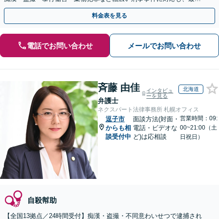
の解決を目指します【都庁前駅直結】【複数拠点あり】
料金表を見る
電話でお問い合わせ
メールでお問い合わせ
斉藤 由佳
北海道
インタビュ
ーを見る
弁護士
ネクスパート法律事務所 札幌オフィス
営業時間：09:
逗子市
面談方法(対面・
からも相
電話・ビデオな
00~21:00（土
談受付中
ど)は応相談
日祝日）
自殺幇助
【全国13拠点／24時間受付】痴漢・盗撮・不同意わいせつで逮捕され