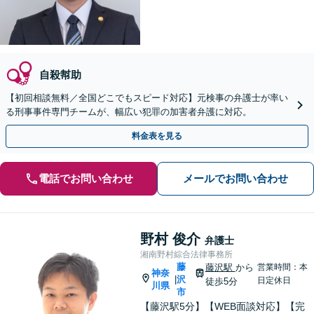
自殺幇助
【初回相談無料／全国どこでもスピード対応】元検事の弁護士が率い
る刑事事件専門チームが、幅広い犯罪の加害者弁護に対応。
料金表を見る
電話でお問い合わせ
メールでお問い合わせ
野村 俊介
弁護士
湘南野村綜合法律事務所
藤
藤沢駅
から
営業時間：本
神奈
沢
|
日定休日
徒歩5分
川県
市
【藤沢駅5分】【WEB面談対応】【完