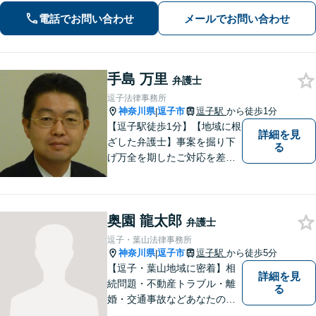
【初回面談無料】【夜間・休日は予約
電話でお問い合わせ
メールでお問い合わせ
で対応可】【法テラス可】
手島 万里
弁護士
逗子法律事務所
神奈川県
逗子市
逗子駅
から徒歩1分
|
【逗子駅徒歩1分】【地域に根
詳細を見
ざした弁護士】事案を掘り下
る
げ万全を期したご対応を差し
上げることがモットーです。
相続問題／離婚問題／不動産
問題／労働問題／交通事故な
奥園 龍太郎
ど、幅広く対応可能。【明確
弁護士
な料金体系】１件１件ていね
逗子・葉山法律事務所
いに対応させて頂きます。ご
神奈川県
逗子市
逗子駅
から徒歩5分
|
連絡ください。
【逗子・葉山地域に密着】相
詳細を見
続問題・不動産トラブル・離
る
婚・交通事故などあなたの困
りごとを一緒に解決していき