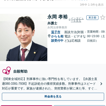
3件中 1-3件を表示
永岡 孝裕
東京都
インタビュ
ーを見る
弁護士
永岡法律事務所
営業時間：09:
逗子市
面談方法(対面・
からも相
電話・ビデオな
00~23:00（土
談受付中
ど)は応相談
日祝日）
自殺幇助
【関東全域対応】刑事事件に強い専門性を有しています。【弁護士直
通080-3391-7938】不起訴処分の獲得実績多数。刑事事件はスピード
対応が重要です。家族が逮捕された、突然警察が家に来た等、すぐに
対応します。【休日相談可】
料金表を見る