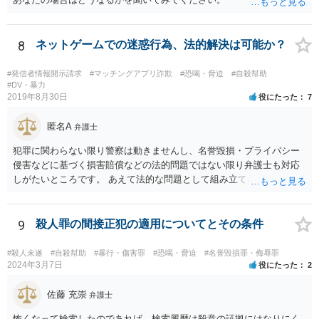
8
ネットゲームでの迷惑行為、法的解決は可能か？
#発信者情報開示請求
#マッチングアプリ詐欺
#恐喝・脅迫
#自殺幇助
#DV・暴力
2019年8月30日
役にたった
7
匿名A
弁護士
犯罪に関わらない限り警察は動きませんし、名誉毀損・プライバシー
侵害などに基づく損害賠償などの法的問題ではない限り弁護士も対応
しがたいところです。 あえて法的な問題として組み立てれば、迷惑な
画像を送られたことによる精神的苦痛に対して慰謝料を求めることも
考えられますが、発信者情報開示などで加害者の住所氏名を特定する
には最低でも３０万円以上の弁護士費用は必要になってくるかと思い
9
殺人罪の間接正犯の適用についてとその条件
ます。ゲームではなく弁護士に課金しても、さほど面白くないのでは
ないですか。 逆に費用の点からして、加害者が訴訟を考えているとか
#殺人未遂
#自殺幇助
#暴行・傷害罪
#恐喝・脅迫
#名誉毀損罪・侮辱罪
の話も、かなりの高確率でマユツバかなと思います。ゲーム内の結婚
2024年3月7日
役にたった
2
詐欺？とか、そんな依頼を引き受ける弁護士はいるだろうかと。 ただ
し、うっかり「ﾀﾋね」とか書き込むと、自殺教唆罪が成立する可能性
佐藤 充崇
弁護士
がありますので気をつけてください。無視と運営への通報が現実的な
怖くなって検索したのであれば、検索履歴は殺意の証拠にはなりにく