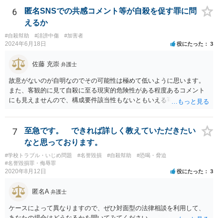
6
匿名SNSでの共感コメント等が自殺を促す罪に問
えるか
#自殺幇助
#誹謗中傷
#加害者
2024年6月18日
役にたった
3
佐藤 充崇
弁護士
故意がないのが自明なのでその可能性は極めて低いように思います。
また、客観的に見て自殺に至る現実的危険性がある程度あるコメント
にも見えませんので、構成要件該当性もないともいえる可能性は高い
と思います。
7
至急です。 できれば詳しく教えていただきたい
なと思っております。
#学校トラブル・いじめ問題
#名誉毀損
#自殺幇助
#恐喝・脅迫
#名誉毀損罪・侮辱罪
2020年8月12日
役にたった
3
匿名A
弁護士
ケースによって異なりますので、ぜひ対面型の法律相談を利用して、
あなたの場合はどうなるかを聞いてみてください。