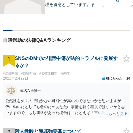
る
理を得意としています。ま
た、事業所勤務経験があり、
労働者の立場からのアドバイ
スができます。ぜひ一度ご相
談ください。
自殺幇助の法律Q&Aランキング
1
SNSのDMでの誹謗中傷が法的トラブルに発展す
るか？
#誹謗中傷
#自殺幇助
#名誉毀損罪・侮辱罪
2021年2月22日
役にたった
20
匿名A
弁護士
公然性を欠くので動かない可能性が高いのではないかと思いますが、
仮に動いたとしても念のためあなたに事情を聴く程度ではないかと思
いますので、もし連絡があった場合は、たとえば「言い過ぎた部分が
あり反省しており、相手にも謝ったが、非公開のダイレクトメッセー
ジでのやりとりなので、公然性がないことが明らかなので、名誉毀損
や侮辱には当たらないと考えているが、相手は何らかの理由で公然性
2
殺人教唆と謝罪強要罪について