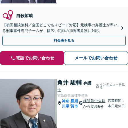
自殺幇助
【初回相談無料／全国どこでもスピード対応】元検事の弁護士が率い
る刑事事件専門チームが、幅広い犯罪の加害者弁護に対応。
料金表を見る
電話でお問い合わせ
メールでお問い合わせ
角井 駿輔
弁護
インタビューを見
る
士
宮島綜合法律事務所
横須賀中央駅
営業時間：
神奈
横須
|
川県
賀市
本日定休日
から徒歩6分