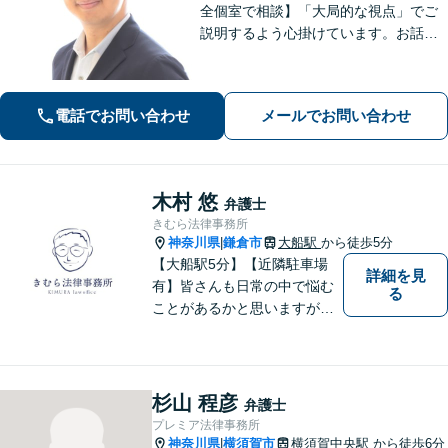
全個室で相談】「大局的な視点」でご
説明するよう心掛けています。お話を
うかがった上で、当該案件に即した事
件の進め方をご提案いたします。「一
般社団法人の代表者を経験した弁護
電話でお問い合わせ
メールでお問い合わせ
士」「AIを活用した効率的な契約書レ
ビュー」
木村 悠
弁護士
きむら法律事務所
神奈川県
鎌倉市
大船駅
から徒歩5分
|
【大船駅5分】【近隣駐車場
詳細を見
有】皆さんも日常の中で悩む
る
ことがあるかと思いますが、
まず誰かに相談してみるとい
うことで解決の糸口が見つか
るかもしれません。地域の
方々により良い法律サービス
杉山 程彦
弁護士
を届けていきたいと思いま
プレミア法律事務所
す。 ぜひご相談ください。
神奈川県
横須賀市
横須賀中央駅
から徒歩6分
|