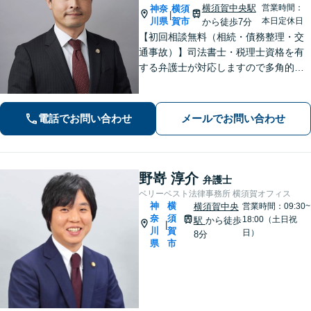
横須賀中央駅
営業時間：
神奈
横須
|
川県
賀市
本日定休日
から徒歩7分
【初回相談無料（相続・債務整理・交
通事故）】司法書士・税理士資格を有
する弁護士が対応しますので多角的な
専門知識から問題解決が可能です。各
種士業の所属する創業50年国内最大規
模の法律事務所として質の高いワンス
電話でお問い合わせ
メールでお問い合わせ
トップ型のリーガルサービスを提供し
ます。
野嵜 淳介
弁護士
ベリーベスト法律事務所 横須賀オフィス
神
横
横須賀中央
営業時間：09:30~
奈
須
18:00（土日祝
駅
から徒歩
|
川
賀
日）
8分
県
市