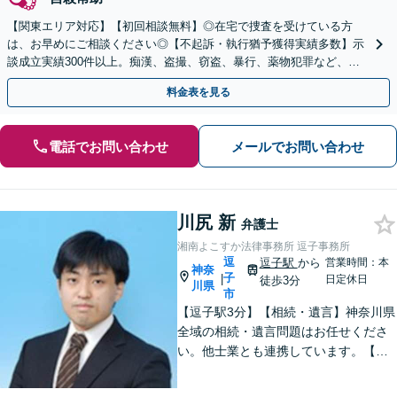
【関東エリア対応】【初回相談無料】◎在宅で捜査を受けている方
は、お早めにご相談ください◎【不起訴・執行猶予獲得実績多数】示
談成立実績300件以上。痴漢、盗撮、窃盗、暴行、薬物犯罪など、豊
富な経験と知見を活かし、将来を見据え総合的にサポート
料金表を見る
電話でお問い合わせ
メールでお問い合わせ
川尻 新
弁護士
湘南よこすか法律事務所 逗子事務所
逗
逗子駅
から
営業時間：本
神奈
子
|
日定休日
徒歩3分
川県
市
【逗子駅3分】【相続・遺言】神奈川県
全域の相続・遺言問題はお任せくださ
い。他士業とも連携しています。【離
婚・男女問題】豊富な実績が強み。女
性弁護士も所属している事務所です。