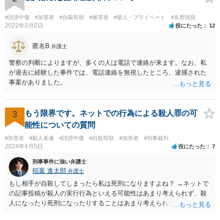
があると言っているのか」と反省の意を示しつつ、なぜ警察が連絡し
てきたのか尋ねることが考えられます。
#誹謗中傷
#加害者
#自殺幇助
#被害者
#個人・プライベート
#名誉毀損
2022年3月2日
役にたった
12
匿名B
弁護士
警察の判断によりますが、多くの人は電話で連絡が来ます。なお、私
が過去に経験した事件では、電話連絡を無視したところ、逮捕された
事案がありました。
3
もう限界です。ネットでの行為による殺人罪の可
能性についての質問
#加害者
#殺人未遂
#誹謗中傷
#自殺幇助
#加害者
#刑事裁判
2024年4月5日
役にたった
7
刑事事件に強い弁護士
稲葉 進太郎
弁護士
もし相手が自殺してしまったら私は死刑になりますよね？ →ネットで
の記事投稿が殺人の実行行為といえる可能性はあまり考えられず、殺
人になったり死刑になったりすることはあまり考えられないように思
います。