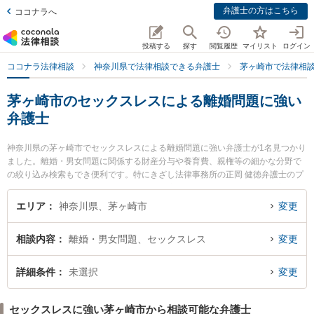
弁護士の方はこちら
ココナラへ
投稿する
探す
閲覧履歴
マイリスト
ログイン
ココナラ法律相談
神奈川県で法律相談できる弁護士
茅ヶ崎市で法律相
茅ヶ崎市のセックスレスによる離婚問題に強い
弁護士
神奈川県の茅ヶ崎市でセックスレスによる離婚問題に強い弁護士が1名見つかり
ました。離婚・男女問題に関係する財産分与や養育費、親権等の細かな分野で
の絞り込み検索もでき便利です。特にきざし法律事務所の正岡 健徳弁護士のプ
ロフィール情報や弁護士費用、強みなどが注目されています。『茅ヶ崎市で土
日や夜間に発生したセックスレスによる離婚問題のトラブルを今すぐに弁護士
エリア
神奈川県、茅ヶ崎市
変更
に相談したい』『セックスレスによる離婚問題のトラブル解決の実績豊富な近
くの弁護士を検索したい』『初回相談無料でセックスレスによる離婚問題を法
相談内容
離婚・男女問題、セックスレス
変更
律相談できる茅ヶ崎市内の弁護士に相談予約したい』などでお困りの相談者さ
んにおすすめです。
詳細条件
未選択
変更
セックスレスに強い茅ヶ崎市から相談可能な弁護士