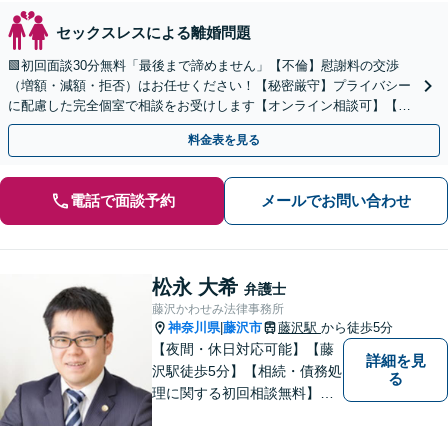
セックスレスによる離婚問題
🟩初回面談30分無料「最後まで諦めません」【不倫】慰謝料の交渉
（増額・減額・拒否）はお任せください！【秘密厳守】プライバシー
に配慮した完全個室で相談をお受けします【オンライン相談可】【カ
ード払い・分割払い可】
料金表を見る
電話で面談予約
メールでお問い合わせ
松永 大希
弁護士
藤沢かわせみ法律事務所
神奈川県
藤沢市
藤沢駅
から徒歩5分
|
【夜間・休日対応可能】【藤
詳細を見
沢駅徒歩5分】【相続・債務処
る
理に関する初回相談無料】お
客様一人一人に最適な解決方
法を一緒に考えます。お気軽