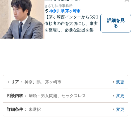
きざし法律事務所
神奈川県
茅ヶ崎市
|
【茅ヶ崎西インターから5分】
詳細を見
依頼者の声を大切にし、事実
る
を整理し、必要な証拠を集め
て、紛争を解決するお手伝い
をします。 どんなご相談にも
親身に対応し、皆さまの少し
でも明るい未来のために尽力
しますのでご安心ください。
【駐車場有】
エリア
神奈川県、茅ヶ崎市
変更
相談内容
離婚・男女問題、セックスレス
変更
詳細条件
未選択
変更