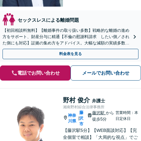
セックスレスによる離婚問題
【初回相談料無料】【離婚事件の取り扱い多数】戦略的な離婚の進め
方をサポート、財産分与に精通【不倫の慰謝料請求 したい側／され
た側にも対応】証拠の集め方をアドバイス。大幅な減額の実績多数あ
り。
料金表を見る
電話でお問い合わせ
メールでお問い合わせ
野村 俊介
弁護士
湘南野村綜合法律事務所
藤
藤沢駅
から
営業時間：本
神奈
沢
|
日定休日
徒歩5分
川県
市
【藤沢駅5分】【WEB面談対応】【完
全個室で相談】「大局的な視点」でご