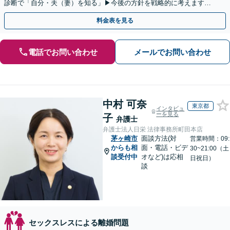
診断で「自分・夫（妻）を知る」▶︎今後の方針を戦略的に考えます！
【休日夜間／オンライン相談OK】
料金表を見る
電話でお問い合わせ
メールでお問い合わせ
中村 可奈
東京都
インタビュ
ーを見る
子
弁護士
弁護士法人日栄 法律事務所町田本店
茅ヶ崎市
面談方法(対
営業時間：09:
からも相
面・電話・ビデ
30~21:00（土
談受付中
オなど)は応相
日祝日）
談
セックスレスによる離婚問題