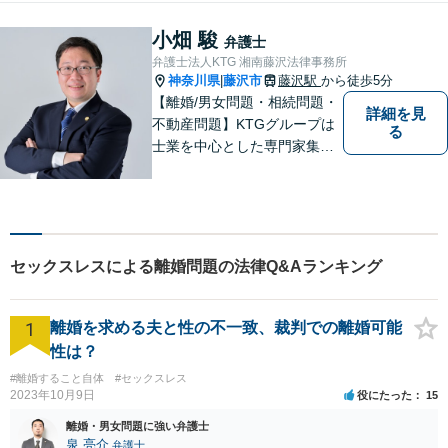
にご相談ください。
小畑 駿
弁護士
弁護士法人KTG 湘南藤沢法律事務所
神奈川県
藤沢市
藤沢駅
から徒歩5分
|
【離婚/男女問題・相続問題・
詳細を見
不動産問題】KTGグループは
る
士業を中心とした専門家集団
です。「困ったことがあればK
TGに相談すれば安心」と思っ
ていただけるような、ワンス
トップサービスを提供してい
ます。【WEB相談可】【カー
セックスレスによる離婚問題の法律Q&Aランキング
ド払い・分割払い可】
1
離婚を求める夫と性の不一致、裁判での離婚可能
性は？
#離婚すること自体
#セックスレス
2023年10月9日
役にたった
15
離婚・男女問題に強い弁護士
泉 亮介
弁護士