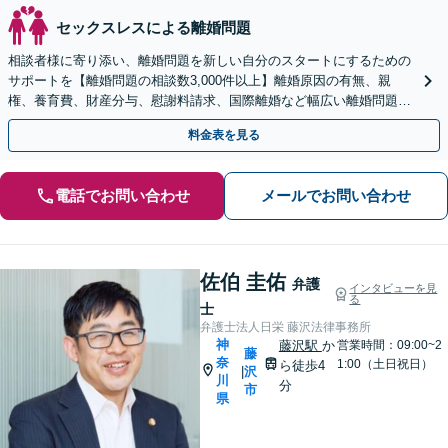
セックスレスによる離婚問題
相談者様に寄り添い、離婚問題を新しい自分のスタートにするための
サポートを【離婚問題の相談数3,000件以上】離婚原因の有無、親
権、養育費、財産分与、慰謝料請求、国際離婚など幅広い離婚問題に
対応【オンライン面談OK】【夜間・休日相談可】
料金表を見る
電話でお問い合わせ
メールでお問い合わせ
佐伯 圭佑
弁護
インタビューを見
る
士
弁護士法人日栄 藤沢法律事務所
神
藤沢駅
か
営業時間：09:00~2
藤
奈
1:00（土日祝日）
ら徒歩4
沢
|
川
分
市
県