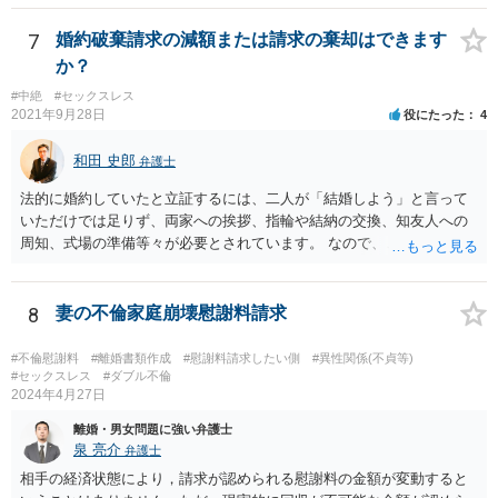
での話し合い）、裁判離婚（裁判官が離婚を認めるもの）の３種類が
あります。 離婚を希望する場合は、通常は、協議離婚を目指して当人
7
婚約破棄請求の減額または請求の棄却はできます
同士で話し合いをすることから始めますので、話し合いの準備を整え
か？
ることから始めてください。 場合によっては、話し合いの前に別居す
#中絶
#セックスレス
ることも考えられます。 話し合いの準備としては、一般論として、ど
2021年9月28日
役にたった
4
のような条件で離婚するかについて、ご質問者様の希望をまとめた
り、 財産分与等のために必要になる資料を集めたりします。 可能であ
和田 史郎
弁護士
れば、ご依頼になるかは別にして、お近くの弁護士に直接相談して、
話を聞いたうえで進めるといいですよ。 ご参考にしていただければ幸
法的に婚約していたと立証するには、二人が「結婚しよう」と言って
いです。
いただけでは足りず、両家への挨拶、指輪や結納の交換、知友人への
周知、式場の準備等々が必要とされています。 なので、ご記載の内容
からは、これには当たらないとの主張もあり得るかと思います。 弁護
士に依頼して、相手の請求を拒否する旨の回答をするのが良いかと思
います。
8
妻の不倫家庭崩壊慰謝料請求
#不倫慰謝料
#離婚書類作成
#慰謝料請求したい側
#異性関係(不貞等)
#セックスレス
#ダブル不倫
2024年4月27日
離婚・男女問題に強い弁護士
泉 亮介
弁護士
相手の経済状態により，請求が認められる慰謝料の金額が変動すると