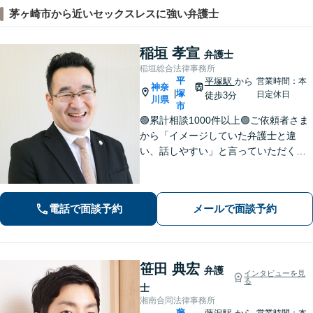
茅ヶ崎市から近いセックスレスに強い弁護士
稲垣 孝宣
弁護士
稲垣総合法律事務所
平
平塚駅
から
営業時間：本
神奈
塚
|
日定休日
徒歩3分
川県
市
🟢累計相談1000件以上🟢ご依頼者さま
から「イメージしていた弁護士と違
い、話しやすい」と言っていただくこ
とも多くあります。ご依頼者さまを
「否定せず」、明るく前向きにコミュ
ニケーションをいたします！【債務整
電話で面談予約
メールで面談予約
理のご相談は何度でも無料】【平塚駅3
分】
笹田 典宏
弁護
インタビューを見
る
士
湘南合同法律事務所
藤
営業時間：本