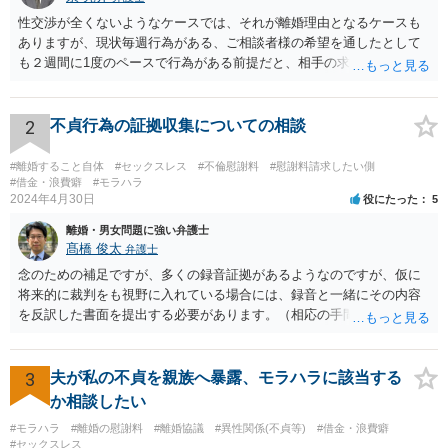
性交渉が全くないようなケースでは、それが離婚理由となるケースも
ありますが、現状毎週行為がある、ご相談者様の希望を通したとして
も２週間に1度のペースで行為がある前提だと、相手の求めている離婚
はあくまで生活の不一致を理由とする離婚となる可能性が高く認めら
れないでしょう。 また、離婚した場合に、相手が今まで通りに生活を
するのであれば大きな違いはありませんが、そうでなくなった場合に
2
不貞行為の証拠収集についての相談
夫婦であれば法的に請求できたものができなくなるというデメリット
があるため、今までと何も変わらないということはないです。
#離婚すること自体
#セックスレス
#不倫慰謝料
#慰謝料請求したい側
#借金・浪費癖
#モラハラ
2024年4月30日
役にたった
5
離婚・男女問題に強い弁護士
髙橋 俊太
弁護士
念のための補足ですが、多くの録音証拠があるようなのですが、仮に
将来的に裁判をも視野に入れている場合には、録音と一緒にその内容
を反訳した書面を提出する必要があります。（相応の手間と費用がか
かり得るところです。） 画像関係についても、点と点を線で結びつけ
るような合理的説明が必要とはなりますので、そのようなことが十分
に可能かどうかについて、一度は弁護士に直接相談なさった方がよい
3
夫が私の不貞を親族へ暴露、モラハラに該当する
と思います。 なお、夫や不倫相手自身が不倫の事実について（期間や
か相談したい
回数なども含め）認めて自白するような場合には、貴方において立証
#モラハラ
#離婚の慰謝料
#離婚協議
#異性関係(不貞等)
#借金・浪費癖
する必要はなくなります。
#セックスレス