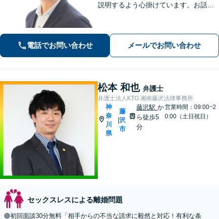
説明するよう心掛けています。お話を
うかがった上で、当該案件に即した事
件の進め方をご提案いたします。「一
般社団法人の代表者を経験した弁護
電話でお問い合わせ
メールでお問い合わせ
士」「AIを活用した効率的な契約書レ
ビュー」
松本 和也
弁護士
弁護士法人KTG 湘南藤沢法律事務所
神
藤沢駅
か
営業時間：09:00~2
藤
奈
0:00（土日祝日）
ら徒歩5
沢
|
川
分
市
県
セックスレスによる離婚問題
🟢初回面談30分無料「相手からの不当な請求に毅然と対応！有利な条