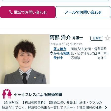
電話でお問い合わせ
メールでお問い合わせ
阿部 洋介
弁護士
北海道
法律事務所Legal Barista
営業時
茅ヶ崎市
面談方法(対面・電
からも相談
話・ビデオなど)は
間：本日
受付中
応相談
定休日
セックスレスによる離婚問題
【全国対応】【初回相談無料】【離婚に強い弁護士】法律トラブルの
解決だけでなく、解決後の未来も一貫してサポート！独自開発の性格