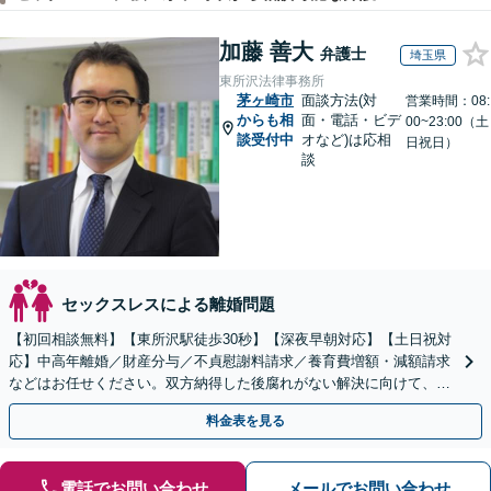
加藤 善大
弁護士
埼玉県
東所沢法律事務所
茅ヶ崎市
面談方法(対
営業時間：08:
からも相
面・電話・ビデ
00~23:00（土
談受付中
オなど)は応相
日祝日）
談
セックスレスによる離婚問題
【初回相談無料】【東所沢駅徒歩30秒】【深夜早朝対応】【土日祝対
応】中高年離婚／財産分与／不貞慰謝料請求／養育費増額・減額請求
などはお任せください。双方納得した後腐れがない解決に向けて、全
力を尽くします。
料金表を見る
電話でお問い合わせ
メールでお問い合わせ