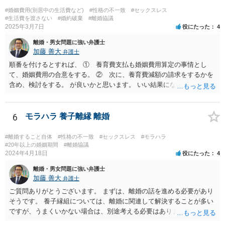
客としての関係にとどまる場合、相手女性が夫を特別な交際相手とし
#婚姻費用(別居中の生活費など)
#性格の不一致
#セックスレス
て扱っていたのか、婚姻関係を侵害するとの認識のもとで個人的関係
#生活費を渡さない
#婚約破棄
#離婚協議
2025年3月7日
役にたった
4
を持っていたのか、などが問題になります。SNSで「大好き」と送っ
ているという点は貴方としては不快にお感じだと思われますが、それ
離婚・男女問題に強い弁護士
だけで直ちに法的責任が認められるとは限りません。 現実的には、ま
加藤 善大
弁護士
ずは夫に対する対応を中心に考えるのが一般的です。離婚を求めるの
順番を付けるとすれば、 ① 養育費支払も婚姻費用算定の事情とし
か、離婚せずに慰謝料や再発防止の誓約書を求めるのかで進め方が変
て、婚姻費用の合意をする。 ② 次に、養育費減額の請求をするかを
わります。証拠としては、SNS投稿、口コミ、指名履歴、プレゼント
含め、検討をする。 が良いかと思います。 いい結果になるといいです
のやり取り、県をまたいで通っていた記録などは保存しておくとよい
ね。
でしょう。
6
モラハラ 養子離縁 離婚
#離婚すること自体
#性格の不一致
#セックスレス
#モラハラ
#20年以上の婚姻期間
#離婚協議
2024年4月18日
役にたった
4
離婚・男女問題に強い弁護士
加藤 善大
弁護士
ご質問ありがとうございます。 まずは、離婚の話を進める必要があり
そうです。 養子縁組については、離婚に関連して解決することが多い
ですが、うまくいかない場合は、別途考える必要はあります。 離婚の
種類は、大きく分けると、協議離婚（話し合い）、調停離婚（裁判所