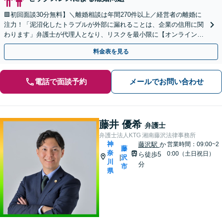
🟩初回面談30分無料】＼離婚相談は年間270件以上／経営者の離婚に
注力！「泥沼化したトラブルが外部に漏れることは、企業の信用に関
わります」弁護士が代理人となり、リスクを最小限に【オンライン相
談｜カード・分割払い可】
料金表を見る
電話で面談予約
メールでお問い合わせ
藤井 優希
弁護士
弁護士法人KTG 湘南藤沢法律事務所
神
藤沢駅
か
営業時間：09:00~2
藤
奈
0:00（土日祝日）
ら徒歩5
沢
|
川
分
市
県