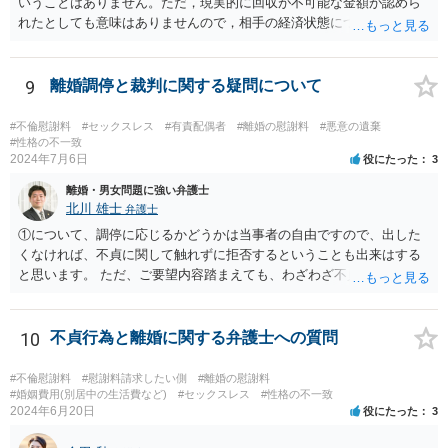
いうことはありません。ただ，現実的に回収が不可能な金額が認めら
れたとしても意味はありませんので，相手の経済状態については考慮
したうえで金額や支払方法を考える必要は出てきます。 また，不貞慰
謝料と離婚慰謝料については，不貞慰謝料の中で離婚をすることとな
った点についても含めて金額を算定するケースが多いかと思われま
9
離婚調停と裁判に関する疑問について
す。実質的に同じ事情をベースに算定されていることが多いかと思わ
れますので，不貞慰謝料として離婚に至った点についても含めた慰謝
#不倫慰謝料
#セックスレス
#有責配偶者
#離婚の慰謝料
#悪意の遺棄
料の支払いを受けた上で，不貞により離婚となったことの慰謝料を配
#性格の不一致
2024年7月6日
役にたった
3
偶者に別途請求することとなると事実上二重取りと評価される可能性
があるかと思われます。
離婚・男女問題に強い弁護士
北川 雄士
弁護士
①について、調停に応じるかどうかは当事者の自由ですので、出した
くなければ、不貞に関して触れずに拒否するということも出来はする
と思います。 ただ、ご要望内容踏まえても、わざわざ不貞に触れない
ことについて、少なくとも法的に意味があるかは疑問ですが。 損害賠
償のこともあるので、不貞についてしっかりと主張する方針で進めて
も良いように思われます。 ②セックスレスと不貞と言っても、事案に
10
不貞行為と離婚に関する弁護士への質問
よって程度・経緯等様々ですので、一概にどのように判断されるとは
断言できません。 当該事案で、結局夫婦関係を破綻させた原因が何だ
#不倫慰謝料
#慰謝料請求したい側
#離婚の慰謝料
ったと判断されるか次第です。 ただ、不貞があって出て行ったと認定
#婚姻費用(別居中の生活費など)
#セックスレス
#性格の不一致
2024年6月20日
役にたった
3
された場合、それまで夫婦として一応生活をしてきていたとなると、
不貞以前に夫婦関係が破綻していたと立証するのは一般に難しいよう