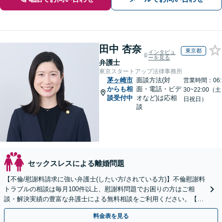
田中 杏奈
東京都
インタビュ
ーを見る
弁護士
東京スタートアップ法律事務所
茅ヶ崎市
面談方法(対
営業時間：06:
からも相
面・電話・ビデ
30~22:00（土
談受付中
オなど)は応相
日祝日）
談
セックスレスによる離婚問題
【不倫/慰謝料請求に強い弁護士(したい方/されている方)】不倫慰謝料
トラブルの相談は毎月100件以上、慰謝料問題でお困りの方はご相
談・解決実績の豊富な弁護士による無料相談をご利用ください。【不
倫相談は初回0円】【全国対応】
料金表を見る