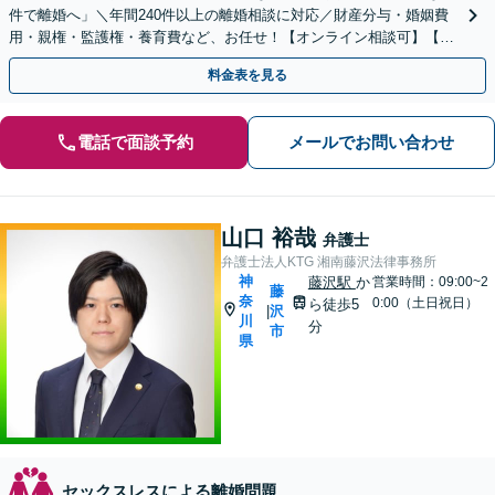
件で離婚へ」＼年間240件以上の離婚相談に対応／財産分与・婚姻費
用・親権・監護権・養育費など、お任せ！【オンライン相談可】【カ
ード・分割払い可】
料金表を見る
電話で面談予約
メールでお問い合わせ
山口 裕哉
弁護士
弁護士法人KTG 湘南藤沢法律事務所
神
藤沢駅
か
営業時間：09:00~2
藤
奈
0:00（土日祝日）
ら徒歩5
沢
|
川
分
市
県
セックスレスによる離婚問題