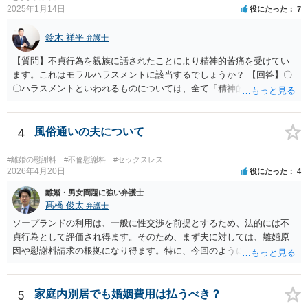
2025年1月14日
役にたった
7
鈴木 祥平
弁護士
【質問】不貞行為を親族に話されたことにより精神的苦痛を受けてい
ます。これはモラルハラスメントに該当するでしょうか？ 【回答】〇
〇ハラスメントといわれるものについては、全て「精神的・身体的苦
痛を与えること」を内容として含むものです。もっとも、世の中で生
活している以上は、「精神的・身体的苦痛を与え」られることは不可
避的に生じますから、違法と評価されるためには、社会通念（常識）
4
風俗通いの夫について
を逸脱した態様・方法で精神的・身体的苦痛を与えられたといえるこ
とが必要です。 常識を逸脱したと言えるかどうかについては、必要性
#離婚の慰謝料
#不倫慰謝料
#セックスレス
や相当性という基準を使って判断をするとわかりやすいと思います。
2026年4月20日
役にたった
4
夫婦間において今、問題が生じているということを親族には話してお
離婚・男女問題に強い弁護士
く必要はあると思われますし、常識的に見ても、また、それが親族内
髙橋 俊太
弁護士
にとどまる話であれば、著しく不相当なこととも言えません。ですか
ソープランドの利用は、一般に性交渉を前提とするため、法的には不
ら、上記のことが社会通念を逸脱した態様・方法であるとは言えない
貞行為として評価され得ます。そのため、まず夫に対しては、離婚原
のではないかと思います。少なくとも、違法と評価されるハラスメン
因や慰謝料請求の根拠になり得ます。特に、今回のように長期間の継
トとは言えないでしょう。
続、同じ女性の反復指名、過去に発覚して「もう行かない」と約束し
た後も続いている事情は、婚姻関係への打撃や悪質性を基礎づける事
情として主張しやすいです。一方で、ソープランドで働く女性に対す
5
家庭内別居でも婚姻費用は払うべき？
る請求は、夫に対する請求より難しい可能性があります。店舗での接