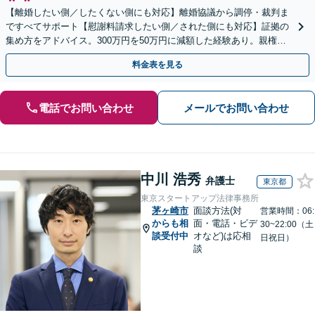
【離婚したい側／したくない側にも対応】離婚協議から調停・裁判ま
ですべてサポート【慰謝料請求したい側／された側にも対応】証拠の
集め方をアドバイス。300万円を50万円に減額した経験あり。親権や
養育費・子の引き渡しにも精通している弁護士です。
料金表を見る
電話でお問い合わせ
メールでお問い合わせ
中川 浩秀
弁護士
東京都
東京スタートアップ法律事務所
茅ヶ崎市
面談方法(対
営業時間：06:
からも相
面・電話・ビデ
30~22:00（土
談受付中
オなど)は応相
日祝日）
談