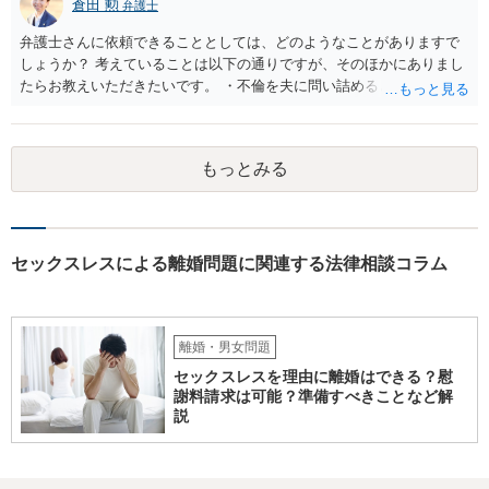
倉田 勲
にも思われます。 また、有責配偶者となると、有責配偶者側からの離
弁護士
婚請求は一般に困難となります。 ただ、法律等で何年と具体的に決ま
弁護士さんに依頼できることとしては、どのようなことがありますで
っている訳ではないので、お子様の状況を含めた経緯等含めて、裁判
しょうか？ 考えていることは以下の通りですが、そのほかにありまし
所が有責配偶者からの請求であっても離婚を認めるべきであるかを判
たらお教えいただきたいです。 ・不倫を夫に問い詰めるときに弁護士
断することになります。 いずれにせよ、実際に不貞があったことを示
さんに同席してもらえるか？ →この依頼を受けるかは依頼する弁護士
す証拠の内容やこれまでの詳細な経緯等確認した上でないと、具体的
次第になりますが、この依頼を受ける弁護士は少ない印象はありま
な方針等のご案内は困難です。 一度、お近くの弁護士事務所にご相談
す。 ・不倫女に内容証明で慰謝料請求する ・婚姻費用を申立て（自分
されることをお勧めします。
もっとみる
でできるのか？） →離婚や不貞関係を扱っている弁護士であれば通常
対応しています。 なお、婚姻費用の申立てについてご自身で対応され
る方もいますが、主張すべきことや見通しがわからずに損されること
がありますので、弁護士に依頼した方がベターだとは思います。 ・離
婚調停となった場合の継続的なサポート →離婚事件を扱っている弁護
セックスレスによる離婚問題に関連する法律相談コラム
士であれば調停に同席や提出書面の作成整理のサービスは通常業務と
して対応しています。 継続的なアドバイスだけのサポート業務に対応
している弁護士もいますが、そのようなサポート業務のみ対応してい
るかは各弁護士次第によります。
離婚・男女問題
セックスレスを理由に離婚はできる？慰
謝料請求は可能？準備すべきことなど解
説