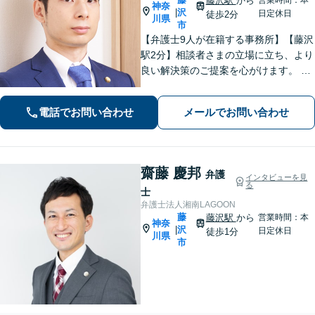
藤沢駅
から
神奈
沢
|
日定休日
徒歩2分
川県
市
【弁護士9人が在籍する事務所】【藤沢
駅2分】相談者さまの立場に立ち、より
良い解決策のご提案を心がけます。 刑
事事件、離婚・男女問題 、相続・遺
言、 労働・雇用、 企業法務など幅広く
電話でお問い合わせ
メールでお問い合わせ
対応できます。お気軽にご相談くださ
い。
齋藤 慶邦
弁護
インタビューを見
る
士
弁護士法人湘南LAGOON
藤
藤沢駅
から
営業時間：本
神奈
沢
|
日定休日
徒歩1分
川県
市