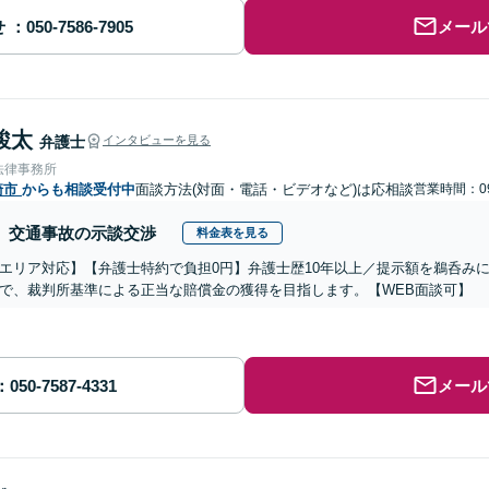
せ
メール
駿太
弁護士
インタビューを見る
法律事務所
崎市
からも相談受付中
面談方法(対面・電話・ビデオなど)は応相談
営業時間：09
交通事故の示談交渉
料金表を見る
エリア対応】【弁護士特約で負担0円】弁護士歴10年以上／提示額を鵜呑み
で、裁判所基準による正当な賠償金の獲得を目指します。【WEB面談可】
メール