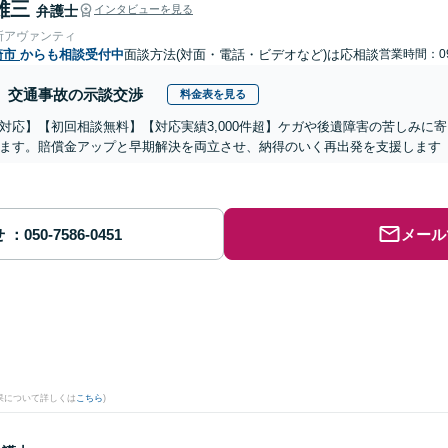
雄三
弁護士
インタビューを見る
所アヴァンティ
崎市
からも相談受付中
面談方法(対面・電話・ビデオなど)は応相談
営業時間：09
交通事故の示談交渉
料金表を見る
対応】【初回相談無料】【対応実績3,000件超】ケガや後遺障害の苦しみに
ます。賠償金アップと早期解決を両立させ、納得のいく再出発を支援します
せ
メール
果について詳しくは
こちら
)