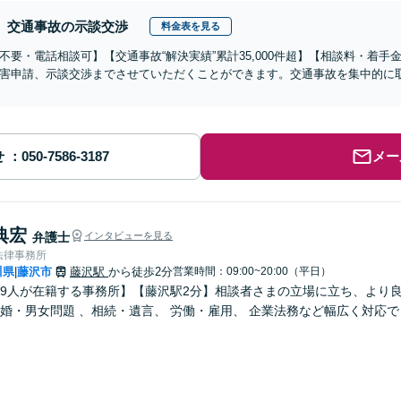
交通事故の示談交渉
料金表を見る
不要・電話相談可】【交通事故“解決実績”累計35,000件超】【相談料・着手
害申請、示談交渉までさせていただくことができます。交通事故を集中的に
せ
メー
典宏
弁護士
インタビューを見る
法律事務所
川県
藤沢市
藤沢駅
から徒歩2分
営業時間：09:00~20:00（平日）
|
9人が在籍する事務所】【藤沢駅2分】相談者さまの立場に立ち、より良
婚・男女問題 、相続・遺言、 労働・雇用、 企業法務など幅広く対応