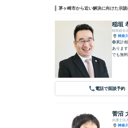
茅ヶ崎市から近い解決に向けた示談
稲垣 
稲垣総合
神奈
🟢累計
あります
でも無料
電話で面談予約
菅沼 
弁護士法
神奈