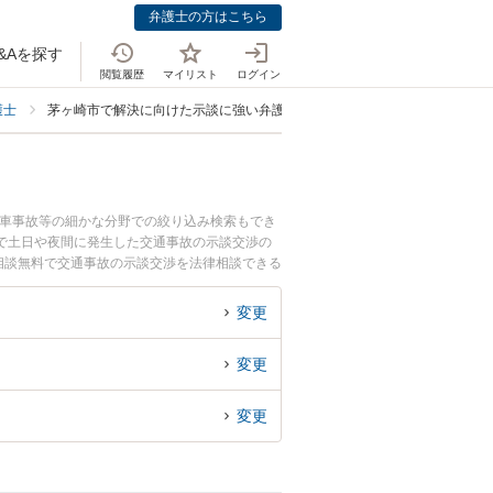
弁護士の方はこちら
&Aを探す
閲覧履歴
マイリスト
ログイン
護士
茅ヶ崎市で解決に向けた示談に強い弁護士
転車事故等の細かな分野での絞り込み検索もでき
で土日や夜間に発生した交通事故の示談交渉の
相談無料で交通事故の示談交渉を法律相談できる
変更
変更
変更