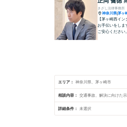
正岡 健徳
きざし法律事務所
神奈川県
茅ヶ
|
【茅ヶ崎西イン
お手伝いをしま
ご安心ください
エリア
神奈川県、茅ヶ崎市
相談内容
交通事故、解決に向けた示
詳細条件
未選択