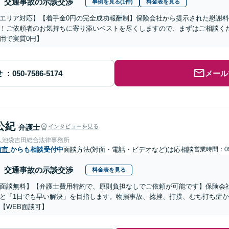
交通事故の示談交渉
事例を見る(1件)
料金表を見る
エリア対応】【着手金0円の完全成功報酬制】保険会社から提示された慰謝料
！ご依頼者のお気持ちに寄り添いベストを尽くしますので、まずはご相談くだ
用で実質0円】
せ
メール
公紀
弁護士
インタビューを見る
人池袋吉田総合法律事務所
崎市
からも相談受付中
面談方法(対面・電話・ビデオなど)は応相談
営業時間：09
交通事故の示談交渉
料金表を見る
面談無料】【弁護士費用特約で、原則負担なしでご依頼が可能です】保険会
と「1日でも早い解決」を目指します。物損事故、捻挫、打撲、むち打ち症
【WEB面談可】