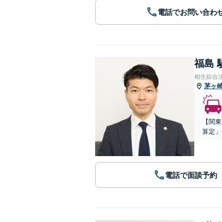
電話でお問い合わ
福島 
相生綜合
茅ヶ
【関東
算定」
電話で面談予約