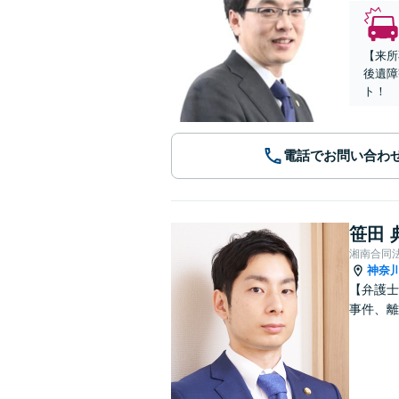
【来所
後遺障
ト！
電話でお問い合わ
笹田 
湘南合同
神奈
【弁護士
事件、離