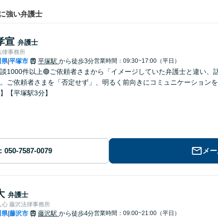
に強い弁護士
孝宣
弁護士
法律事務所
川県
平塚市
平塚駅
から徒歩3分
営業時間：09:30~17:00（平日）
|
相談1000件以上🟢ご依頼者さまから「イメージしていた弁護士と違い
。ご依頼者さまを「否定せず」、明るく前向きにコミュニケーションを
】【平塚駅3分】
メー
大
弁護士
人心 藤沢法律事務所
川県
藤沢市
藤沢駅
から徒歩4分
営業時間：09:00~21:00（平日）
|