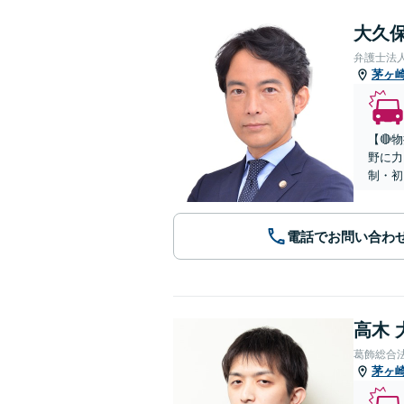
大久保
弁護士法
茅ヶ
【🔴
野に力
制・初
電話でお問い合わ
高木 
葛飾総合
茅ヶ