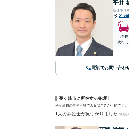
平井 
法律事務
茅ヶ
【全国
代行し
電話でお問い合わ
茅ヶ崎市に所在する弁護士
茅ヶ崎市の事務所等での面談予約が可能です。
1
人の弁護士が見つかりました
(検索結