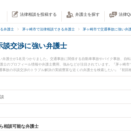
法律相談を投稿する
弁護士を探す
法律Q
る弁護士
茅ヶ崎市で法律相談できる弁護士
茅ヶ崎市で交通事故に強い弁
示談交渉に強い弁護士
い弁護士が1名見つかりました。交通事故に関係する自動車事故やバイク事故、自
弁護士のプロフィール情報や弁護士費用、強みなどが注目されています。『茅ヶ崎市
通事故の示談交渉のトラブル解決の実績豊富な近くの弁護士を検索したい』『初回
お困りの相談者さんにおすすめです。
談
ら相談可能な弁護士