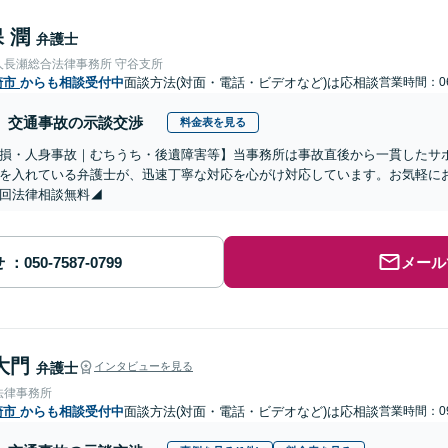
 潤
弁護士
人長瀬総合法律事務所 守谷支所
崎市
からも相談受付中
面談方法(対面・電話・ビデオなど)は応相談
営業時間：06
交通事故の示談交渉
料金表を見る
物損・人身事故｜むちうち・後遺障害等】当事務所は事故直後から一貫したサ
を入れている弁護士が、迅速丁寧な対応を心がけ対応しています。お気軽に
回法律相談無料◢
せ
メール
大門
弁護士
インタビューを見る
法律事務所
崎市
からも相談受付中
面談方法(対面・電話・ビデオなど)は応相談
営業時間：09