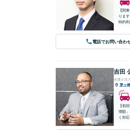
【関東
ります
特約利
電話でお問い合わ
吉田 
弁護士法
茅ヶ
【初回
増額」
く対応