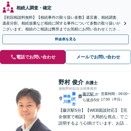
相続人調査・確定
【初回相談料無料】【相続事件の取り扱い多数】遺言書、相続調査、
遺産分割、相続放棄など相続に関する事件について多数の取り扱いが
ございます。相続のご相談は弊所までお気軽にお問い合わせくださ
い。
料金表を見る
電話でお問い合わせ
メールでお問い合わせ
野村 俊介
弁護士
湘南野村綜合法律事務所
藤
藤沢駅
か
営業時間：09:00~
神奈
沢
|
17:00（平日）
ら徒歩5分
川県
市
【藤沢駅5分】【WEB面談対応】【完
全個室で相談】「大局的な視点」でご
説明するよう心掛けています。お話を
うかがった上で、当該案件に即した事