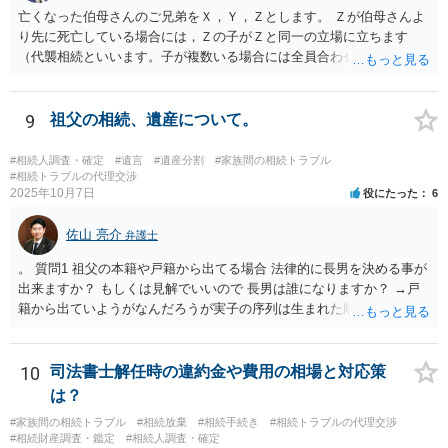
亡くなった伯母さんのご兄弟をＸ，Ｙ，Ｚとします。 Ｚが伯母さんよ
り先に死亡している場合には，Ｚの子がＺと同一の立場に立ちます
（代襲相続といいます。子が複数いる場合には全員合わせてＺと同一
の取り分です。）。 Ｘ，Ｙ，Ｚ（またＺの子）はそれぞれ３分の１ず
つの相続分を有していますので， そのことを前提として，遺産分割協
議をすることになります（必ずしも３分の１ずつにしなくても，合意
9
祖父の相続、遺産について。
ができれば構いません。）。 今後の対応としては， ①伯母さんの相続
財産（遺産）の全容を整理する（預貯金，有価証券，不動産等の有無
#相続人調査・確定
#遺言
#遺産分割
#家族間の相続トラブル
を調べることになります。） ②相続財産に照らし，相続税の申告の準
#相続トラブルの代理交渉
2025年10月7日
役にたった
6
備をする（税理士の先生にご相談ください。） ③遺産分割協議をする
（ご本人同士で行っても構いませんし，弁護士に相談することもよろ
佐山 亮介
しいと思います。） ことになります。
弁護士
。 質問1 祖父の本籍や戸籍から出てる場合 法律的に長男を決める事が
出来ますか？ もしくは見解でいいので 長男は誰になりますか？ →戸
籍から出ていようがなんだろうが実子の序列は生まれた順ですから、
先方が後から生まれたならばお父様がお祖父様の長男です。 質問2 遺
書が腹違いの長男に向けてある場合 書かれてる内容が最優先にされる
のですか？ →遺書というのが、法律上の遺言の形式を守っている限り
10
司法書士解任時の違約金や費用の相場と対応策
はそのとおりです。 質問3 父が腹違いの長男に法律的に優位になれそ
は？
うな事はありますか？ →遺言が有効な場合、優位に立つことはできま
#家族間の相続トラブル
#相続放棄
#相続手続き
#相続トラブルの代理交渉
せんが、お祖父様が認知症であるなどの「遺言が作れないはずの事
#相続財産調査・鑑定
#相続人調査・確定