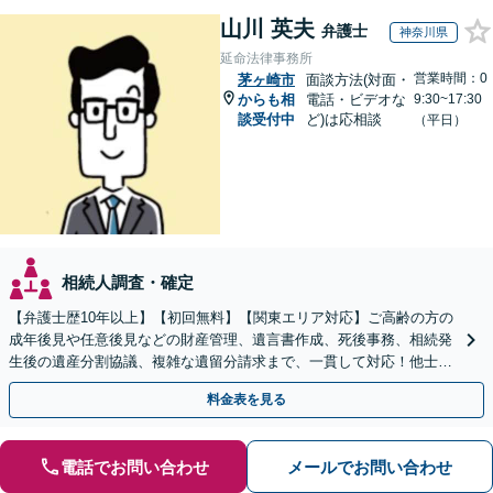
山川 英夫
弁護士
神奈川県
延命法律事務所
営業時間：0
茅ヶ崎市
面談方法(対面・
からも相
電話・ビデオな
9:30~17:30
談受付中
ど)は応相談
（平日）
相続人調査・確定
【弁護士歴10年以上】【初回無料】【関東エリア対応】ご高齢の方の
成年後見や任意後見などの財産管理、遺言書作成、死後事務、相続発
生後の遺産分割協議、複雑な遺留分請求まで、一貫して対応！他士業
との連携力を活かした最適解の追求【WEB面談対応】
料金表を見る
電話でお問い合わせ
メールでお問い合わせ