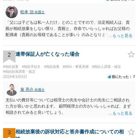
松本 治
弁護士
「父には子どもは私一人だけ」とのことですので、法定相続人は、貴
殿が相続放棄をしない限り、貴殿と、存命でいらっしゃればお父様の
配偶者（貴殿のお母様であることが多い）のみとなります。遺言がな
い限り、「次男」（お父様の弟）らの相続権は発生しません。
2
連帯保証人が亡くなった場合
#相続放棄
#相続手続き
#相続放棄
#M&A・事業承継
#相続人調査・確定
#相続財産調査・鑑定
2024年3月6日
役にたった
7
泉 亮介
弁護士
支払いの費目等については税理士の先生や会計士の先生にご相談され
た方が良いかと思われます。 顧問税理士の方がいらっしゃれば、まず
相談されてみると良いでしょう。
3
相続放棄後の訴状対応と答弁書作成についての相