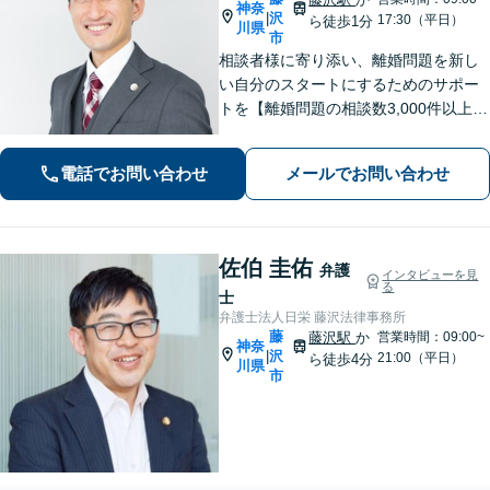
神奈
沢
|
17:30（平日）
ら徒歩1分
川県
市
相談者様に寄り添い、離婚問題を新し
い自分のスタートにするためのサポー
トを【離婚問題の相談数3,000件以上】
離婚原因の有無、親権、養育費、財産
分与、慰謝料請求、国際離婚など幅広
電話でお問い合わせ
メールでお問い合わせ
い離婚問題に対応【オンライン面談O
K】【夜間・休日相談可】
佐伯 圭佑
弁護
インタビューを見
る
士
弁護士法人日栄 藤沢法律事務所
藤
藤沢駅
か
営業時間：09:00~
神奈
沢
|
21:00（平日）
ら徒歩4分
川県
市