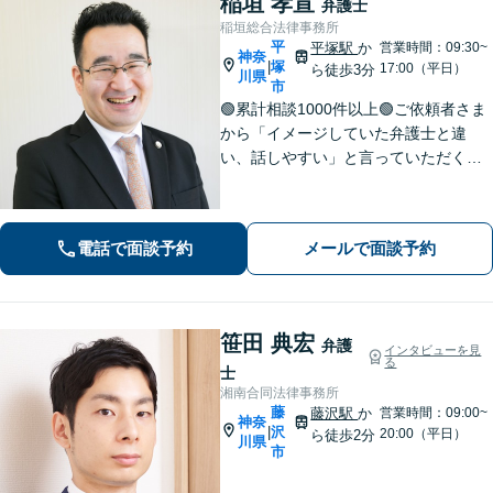
稲垣 孝宣
弁護士
稲垣総合法律事務所
平
平塚駅
か
営業時間：09:30~
神奈
塚
|
17:00（平日）
ら徒歩3分
川県
市
🟢累計相談1000件以上🟢ご依頼者さま
から「イメージしていた弁護士と違
い、話しやすい」と言っていただくこ
とも多くあります。ご依頼者さまを
「否定せず」、明るく前向きにコミュ
ニケーションをいたします！【債務整
電話で面談予約
メールで面談予約
理のご相談は何度でも無料】【平塚駅3
分】
笹田 典宏
弁護
インタビューを見
る
士
湘南合同法律事務所
藤
藤沢駅
か
営業時間：09:00~
神奈
沢
|
20:00（平日）
ら徒歩2分
川県
市