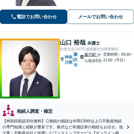
件の進め方をご提案いたします。「一
般社団法人の代表者を経験した弁護
電話でお問い合わせ
メールでお問い合わせ
士」「AIを活用した効率的な契約書レ
ビュー」
山口 裕哉
弁護士
弁護士法人KTG 湘南藤沢法律事務所
藤
藤沢駅
か
営業時間：09:30~
神奈
沢
|
21:00（平日）
ら徒歩5分
川県
市
相続人調査・確定
【🆓初回面談30分無料】◎相続の相談は年間130件以上◎不動産相続
の専門知識と経験が豊富です。株式など有価証券の相続もお任せ。他
士業・不動産会社と提携したワンストップサービス【オンライン相談