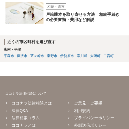
相続・遺言
戸籍謄本を取り寄せる方法｜相続手続き
の必要書類・費用など解説
近くの市区町村を選び直す
湘南・平塚
平塚市
藤沢市
茅ヶ崎市
秦野市
伊勢原市
寒川町
大磯町
二宮町
ココナラ法律相談について
ココナラ法律相談とは
ご意見・ご要望
法律Q&A
利用規約
法律相談コラム
プライバシーポリシー
ココナラとは
外部送信ポリシー