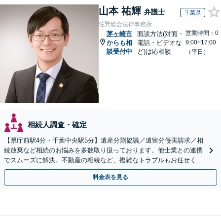
山本 祐輝
弁護士
千葉県
佐野総合法律事務所
営業時間：0
茅ヶ崎市
面談方法(対面・
からも相
電話・ビデオな
9:00~17:00
談受付中
ど)は応相談
（平日）
相続人調査・確定
【県庁前駅4分・千葉中央駅5分】遺産分割協議／遺留分侵害請求／相
続放棄など相続のお悩みを多数取り扱っております。他士業との連携
でスムーズに解決。不動産の相続など、複雑なトラブルもお任せくだ
さい。【初回面談相談30分無料】
料金表を見る