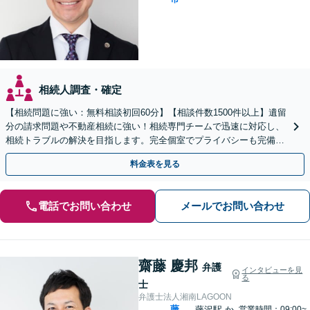
相続人調査・確定
【相続問題に強い：無料相談初回60分】【相談件数1500件以上】遺留
分の請求問題や不動産相続に強い！相続専門チームで迅速に対応し、
相続トラブルの解決を目指します。完全個室でプライバシーも完備
【各線藤沢駅より徒歩1分】
料金表を見る
電話でお問い合わせ
メールでお問い合わせ
齋藤 慶邦
弁護
インタビューを見
る
士
弁護士法人湘南LAGOON
藤
藤沢駅
か
営業時間：09:00~