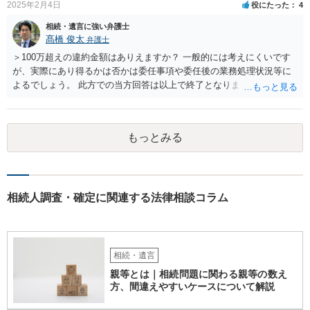
情」があるならば①遺言無効確認の訴えを起こすのは一つの手です。
2025年2月4日
役にたった
4
それができない場合は②遺留分侵害額請求で争うほかありません。 質
相続・遺言に強い弁護士
問4 相続トラブルの代理交渉は可能でしょうか。 →一般論としては可
髙橋 俊太
弁護士
能ですが、お伺いする内容ですとお祖父様が亡くなられた後に動くこ
とになるでしょう。
＞100万超えの違約金額はありえますか？ 一般的には考えにくいです
が、実際にあり得るかは否かは委任事項や委任後の業務処理状況等に
よるでしょう。 此方での当方回答は以上で終了となりますが、参考に
なりましたら幸いです。
もっとみる
相続人調査・確定に関連する法律相談コラム
相続・遺言
親等とは｜相続問題に関わる親等の数え
方、間違えやすいケースについて解説