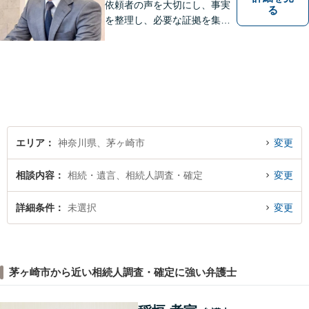
依頼者の声を大切にし、事実
る
を整理し、必要な証拠を集め
て、紛争を解決するお手伝い
をします。 どんなご相談にも
親身に対応し、皆さまの少し
でも明るい未来のために尽力
しますのでご安心ください。
【駐車場有】
エリア
神奈川県、茅ヶ崎市
変更
相談内容
相続・遺言、相続人調査・確定
変更
詳細条件
未選択
変更
茅ヶ崎市から近い相続人調査・確定に強い弁護士