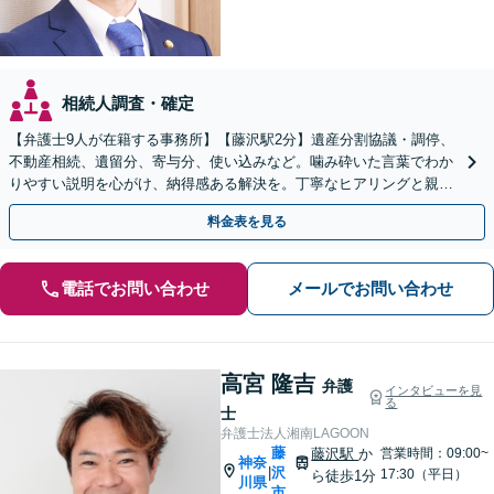
相続人調査・確定
【弁護士9人が在籍する事務所】【藤沢駅2分】遺産分割協議・調停、
不動産相続、遺留分、寄与分、使い込みなど。噛み砕いた言葉でわか
りやすい説明を心がけ、納得感ある解決を。丁寧なヒアリングと親身
な姿勢を大切にします
料金表を見る
電話でお問い合わせ
メールでお問い合わせ
高宮 隆吉
弁護
インタビューを見
る
士
弁護士法人湘南LAGOON
藤
藤沢駅
か
営業時間：09:00~
神奈
沢
|
17:30（平日）
ら徒歩1分
川県
市