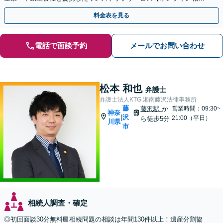
｜カード・分割払い可】
料金表を見る
電話で面談予約
メールでお問い合わせ
松本 和也
弁護士
弁護士法人KTG 湘南藤沢法律事務所
藤
藤沢駅
か
営業時間：09:30~
神奈
沢
|
21:00（平日）
ら徒歩5分
川県
市
相続人調査・確定
◎初回面談30分無料🟩相続問題の相談は年間130件以上！遺産分割協