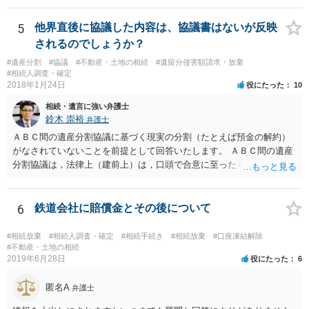
放棄するかどうか決めることができます。 銀行やサラ金が数年も放置
することはありませんので、数年後に借金が発見される可能性はほぼ
5
他界直後に協議した内容は、協議書はないが反映
ありません。 なお、私が扱った相続放棄を検討していた案件で、期間
されるのでしょうか？
伸長して調査したところ、サラ金に対する過払金など相当な財産が見
#遺産分割
#協議
#不動産・土地の相続
#遺留分侵害額請求・放棄
つかったため相続したという事例がありました。
#相続人調査・確定
2018年1月24日
役にたった
10
相続・遺言に強い弁護士
鈴木 崇裕
弁護士
ＡＢＣ間の遺産分割協議に基づく現実の分割（たとえば預金の解約）
がなされていないことを前提として回答いたします。 ＡＢＣ間の遺産
分割協議は，法律上（建前上）は，口頭で合意に至ったものであって
も有効です。 しかし，口頭で合意したことを立証する方法がありませ
ん。 また，不動産の名義を移転するためには，遺産分割協議書への署
名捺印を得る必要があります。 したがって，残念ながら，「ＡＢＣ間
6
鉄道会社に賠償金とその後について
の遺産分割協議が有効に成立している」という前提に基づく主張は困
難と思われます。 「ＡＢＣ間の遺産分割協議は未了のまま，ＡとＢが
#相続放棄
#相続人調査・確定
#相続手続き
#相続放棄
#口座凍結解除
死亡し，二次相続が発生した」という前提に基づいて協議を進める必
#不動産・土地の相続
2019年6月28日
役にたった
6
要があります。 もちろん，Ｃの立場としては，ＡＢＣ間の遺産分割協
議の内容を前提とした主張をすることが最も有利ですが，ＡＢの相続
匿名A
人は応じない姿勢を示していることから，実現は困難だと思います。
弁護士
主張としては維持しつつも，現実的な解決方法（遺産分割協議の落と