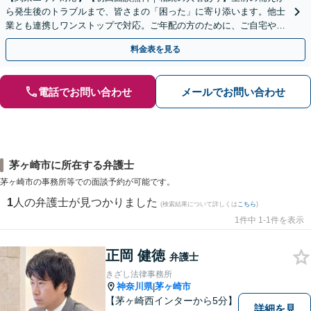
ら発生後のトラブルまで、皆さまの「困った」に寄り添います。他士
業とも連携しワンストップで対応。ご年配の方のために、ご自宅やご
近所への出張相談も実施【秘密厳守｜休日・夜間相談可】
料金表を見る
電話でお問い合わせ
メールでお問い合わせ
茅ヶ崎市に所在する弁護士
茅ヶ崎市の事務所等での面談予約が可能です。
1
人の弁護士が見つかりました
(検索結果について詳しくは
こちら
)
1件中 1-1件を表示
正岡 健徳
弁護士
きざし法律事務所
神奈川県
茅ヶ崎市
|
【茅ヶ崎西インターから5分】
詳細を見