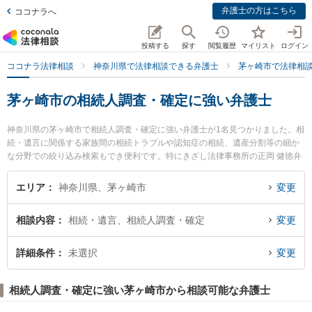
弁護士の方はこちら
ココナラへ
投稿する
探す
閲覧履歴
マイリスト
ログイン
ココナラ法律相談
神奈川県で法律相談できる弁護士
茅ヶ崎市で法律相
茅ヶ崎市の相続人調査・確定に強い弁護士
神奈川県の茅ヶ崎市で相続人調査・確定に強い弁護士が1名見つかりました。相
続・遺言に関係する家族間の相続トラブルや認知症の相続、遺産分割等の細か
な分野での絞り込み検索もでき便利です。特にきざし法律事務所の正岡 健徳弁
護士のプロフィール情報や弁護士費用、強みなどが注目されています。『茅ヶ
崎市で土日や夜間に発生した相続人調査・確定のトラブルを今すぐに弁護士に
エリア
神奈川県、茅ヶ崎市
変更
相談したい』『相続人調査・確定のトラブル解決の実績豊富な近くの弁護士を
検索したい』『初回相談無料で相続人調査・確定を法律相談できる茅ヶ崎市内
相談内容
相続・遺言、相続人調査・確定
変更
の弁護士に相談予約したい』などでお困りの相談者さんにおすすめです。
詳細条件
未選択
変更
相続人調査・確定に強い茅ヶ崎市から相談可能な弁護士