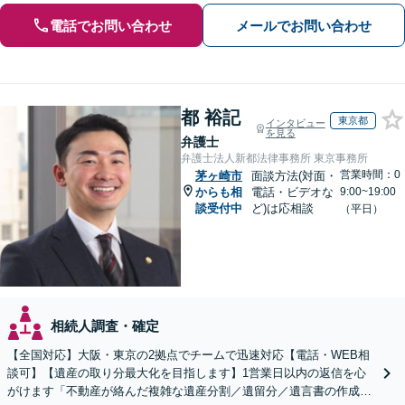
電話でお問い合わせ
メールでお問い合わせ
都 裕記
東京都
インタビュー
を見る
弁護士
弁護士法人新都法律事務所 東京事務所
営業時間：0
茅ヶ崎市
面談方法(対面・
からも相
電話・ビデオな
9:00~19:00
談受付中
ど)は応相談
（平日）
相続人調査・確定
【全国対応】大阪・東京の2拠点でチームで迅速対応【電話・WEB相
談可】【遺産の取り分最大化を目指します】1営業日以内の返信を心
がけます「不動産が絡んだ複雑な遺産分割／遺留分／遺言書の作成・