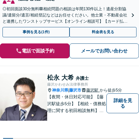
◎初回面談30分無料🟩相続問題の相談は年間130件以上！遺産分割協
議/遺留分/遺言/相続登記などはお任せください。他士業・不動産会社
と連携したワンストップサービス【オンライン相談可】【カード払
い・分割払い可】
事例を見る(1件)
料金表を見る
電話で面談予約
メールでお問い合わせ
松永 大希
弁護士
藤沢かわせみ法律事務所
神奈川県
藤沢市
藤沢駅
から徒歩5分
|
【夜間・休日対応可能】【藤
詳細を見
沢駅徒歩5分】【相続・債務処
る
理に関する初回相談無料】お
客様一人一人に最適な解決方
法を一緒に考えます。お気軽
にご相談ください。