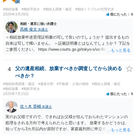
談
#相続放棄
#相続手続き
#相続人調査・確定
#相続トラブルの代理交渉
2026年3月28日
役にたった
5
相続・遺言に強い弁護士
髙橋 俊太
弁護士
＞相続放棄申述受理証明書の写しで良いのでしょうか？ 提出するもの
自体は写しで構いません。 ＞証拠説明書とはなんでしょうか？ 下記を
ご参照ください。 https://www.courts.go.jp/tokyo-s/vc-files/tokyo-s/file/
14-1kisairei.pdf
4
父の遺産相続、放棄すべきか調査してから決める
べきか？
#相続財産調査・鑑定
#遺産分割
#不動産・土地の相続
#相続人調査・確定
#相続放棄
#相続手続き
2025年7月15日
役にたった
5
佐々木 晋輔
弁護士
実のお父様ですので、できればお父様が住んでおられたマンションの
処理をされる方向で考えられたらと思います。 放棄するかどうかは、
知ってから3カ月以内が原則ですが、家庭裁判所に申立すれば3カ月の
期間を伸長することができます。 その間に、財産の状況を調査して、