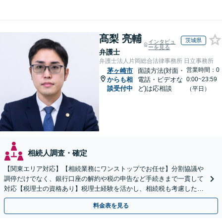
髙梨 亮輔
茨城県
インタビュ
ーを見る
弁護士
弁護士法人片岡総合法律事務所 日立事務所
営業時間：0
茅ヶ崎市
面談方法(対面・
からも相
電話・ビデオな
0:00~23:59
談受付中
ど)は応相談
（平日）
相続人調査・確定
【関東エリア対応】【相続業務にワンストップでお任せ】分割協議や
調停だけでなく、銀行口座の解約や税の申告など手続きまで一貫して
対応【税理士の資格あり】税理士経験を活かし、相続税も考慮した相
続手続きもお任せください【初回相談無料】生前贈与も対応
料金表を見る