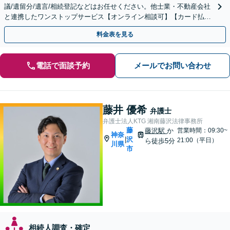
議/遺留分/遺言/相続登記などはお任せください。他士業・不動産会社
と連携したワンストップサービス【オンライン相談可】【カード払
い・分割払い可】
料金表を見る
電話で面談予約
メールでお問い合わせ
藤井 優希
弁護士
弁護士法人KTG 湘南藤沢法律事務所
藤
藤沢駅
か
営業時間：09:30~
神奈
沢
|
21:00（平日）
ら徒歩5分
川県
市
相続人調査・確定