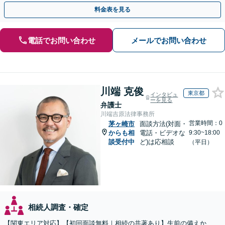
執行／事業承継など、お任せください」【休日相談あり】
料金表を見る
電話でお問い合わせ
メールでお問い合わせ
川端 克俊
東京都
インタビュ
ーを見る
弁護士
川端吉原法律事務所
営業時間：0
茅ヶ崎市
面談方法(対面・
からも相
電話・ビデオな
9:30~18:00
談受付中
ど)は応相談
（平日）
相続人調査・確定
【関東エリア対応】【初回面談無料｜相続の共著あり】生前の備えか