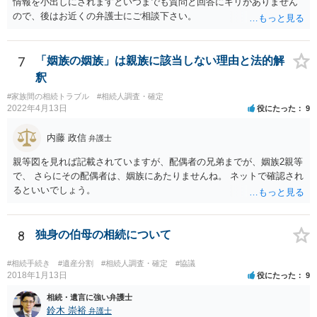
情報を小出しにされますといつまでも質問と回答にキリがありません
しどころ）としては，譲歩することを甘受しなければならないかもし
ので、後はお近くの弁護士にご相談下さい。
れません。
7
「姻族の姻族」は親族に該当しない理由と法的解
釈
#家族間の相続トラブル
#相続人調査・確定
2022年4月13日
役にたった
9
内藤 政信
弁護士
親等図を見れば記載されていますが、配偶者の兄弟までが、姻族2親等
で、 さらにその配偶者は、姻族にあたりませんね。 ネットで確認され
るといいでしょう。
8
独身の伯母の相続について
#相続手続き
#遺産分割
#相続人調査・確定
#協議
2018年1月13日
役にたった
9
相続・遺言に強い弁護士
鈴木 崇裕
弁護士